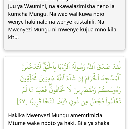
juu ya Waumini, na akawalazimisha neno la
kumcha Mungu. Na wao walikuwa ndio
wenye haki nalo na wenye kustahili. Na
Mwenyezi Mungu ni mwenye kujua mno kila
kitu.
لَّقَدۡ صَدَقَ ٱللَّهُ رَسُولَهُ ٱلرُّءۡيَا بِٱلۡحَقِّۖ لَتَدۡخُلُنَّ
ٱلۡمَسۡجِدَ ٱلۡحَرَامَ إِن شَآءَ ٱللَّهُ ءَامِنِينَ مُحَلِّقِينَ
رُءُوسَكُمۡ وَمُقَصِّرِينَ لَا تَخَافُونَۖ فَعَلِمَ مَا لَمۡ
تَعۡلَمُواْ فَجَعَلَ مِن دُونِ ذَٰلِكَ فَتۡحٗا قَرِيبًا [٢٧]
Hakika Mwenyezi Mungu amemtimizia
Mtume wake ndoto ya haki. Bila ya shaka