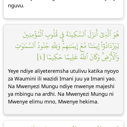
nguvu.
هُوَ ٱلَّذِيٓ أَنزَلَ ٱلسَّكِينَةَ فِي قُلُوبِ ٱلۡمُؤۡمِنِينَ
لِيَزۡدَادُوٓاْ إِيمَٰنٗا مَّعَ إِيمَٰنِهِمۡۗ وَلِلَّهِ جُنُودُ ٱلسَّمَٰوَٰتِ
وَٱلۡأَرۡضِۚ وَكَانَ ٱللَّهُ عَلِيمًا حَكِيمٗا [٤]
Yeye ndiye aliyeteremsha utulivu katika nyoyo
za Waumini ili wazidi Imani juu ya Imani yao.
Na Mwenyezi Mungu ndiye mwenye majeshi
ya mbingu na ardhi. Na Mwenyezi Mungu ni
Mwenye elimu mno, Mwenye hekima.