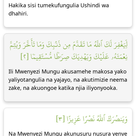
Hakika sisi tumekufungulia Ushindi wa
dhahiri.
لِّيَغۡفِرَ لَكَ ٱللَّهُ مَا تَقَدَّمَ مِن ذَنۢبِكَ وَمَا تَأَخَّرَ وَيُتِمَّ
نِعۡمَتَهُۥ عَلَيۡكَ وَيَهۡدِيَكَ صِرَٰطٗا مُّسۡتَقِيمٗا [٢]
Ili Mwenyezi Mungu akusamehe makosa yako
yaliyotangulia na yajayo, na akutimizie neema
zake, na akuongoe katika njia iliyonyooka.
وَيَنصُرَكَ ٱللَّهُ نَصۡرًا عَزِيزًا [٣]
Na Mwenyezi Mungu akunusuru nusura yenye