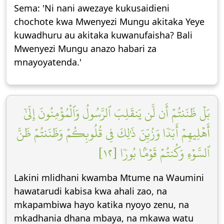
Sema: 'Ni nani awezaye kukusaidieni
chochote kwa Mwenyezi Mungu akitaka Yeye
kuwadhuru au akitaka kuwanufaisha? Bali
Mwenyezi Mungu anazo habari za
mnayoyatenda.'
بَلۡ ظَنَنتُمۡ أَن لَّن يَنقَلِبَ ٱلرَّسُولُ وَٱلۡمُؤۡمِنُونَ إِلَىٰٓ
أَهۡلِيهِمۡ أَبَدٗا وَزُيِّنَ ذَٰلِكَ فِي قُلُوبِكُمۡ وَظَنَنتُمۡ ظَنَّ
ٱلسَّوۡءِ وَكُنتُمۡ قَوۡمَۢا بُورٗا [١٢]
Lakini mlidhani kwamba Mtume na Waumini
hawatarudi kabisa kwa ahali zao, na
mkapambiwa hayo katika nyoyo zenu, na
mkadhania dhana mbaya, na mkawa watu