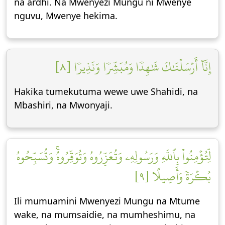
na ardhi. Na Mwenyezi Mungu ni Mwenye
nguvu, Mwenye hekima.
إِنَّآ أَرۡسَلۡنَٰكَ شَٰهِدٗا وَمُبَشِّرٗا وَنَذِيرٗا [٨]
Hakika tumekutuma wewe uwe Shahidi, na
Mbashiri, na Mwonyaji.
لِّتُؤۡمِنُواْ بِٱللَّهِ وَرَسُولِهِۦ وَتُعَزِّرُوهُ وَتُوَقِّرُوهُۚ وَتُسَبِّحُوهُ
بُكۡرَةٗ وَأَصِيلًا [٩]
Ili mumuamini Mwenyezi Mungu na Mtume
wake, na mumsaidie, na mumheshimu, na