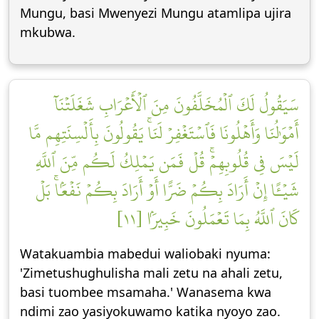
Mungu, basi Mwenyezi Mungu atamlipa ujira
mkubwa.
سَيَقُولُ لَكَ ٱلۡمُخَلَّفُونَ مِنَ ٱلۡأَعۡرَابِ شَغَلَتۡنَآ
أَمۡوَٰلُنَا وَأَهۡلُونَا فَٱسۡتَغۡفِرۡ لَنَاۚ يَقُولُونَ بِأَلۡسِنَتِهِم مَّا
لَيۡسَ فِي قُلُوبِهِمۡۚ قُلۡ فَمَن يَمۡلِكُ لَكُم مِّنَ ٱللَّهِ
شَيۡـًٔا إِنۡ أَرَادَ بِكُمۡ ضَرًّا أَوۡ أَرَادَ بِكُمۡ نَفۡعَۢاۚ بَلۡ
كَانَ ٱللَّهُ بِمَا تَعۡمَلُونَ خَبِيرَۢا [١١]
Watakuambia mabedui waliobaki nyuma:
'Zimetushughulisha mali zetu na ahali zetu,
basi tuombee msamaha.' Wanasema kwa
ndimi zao yasiyokuwamo katika nyoyo zao.