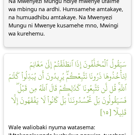
Na Mwenyezi Mungu ndiye mwenye ufalme
wa mbingu na ardhi. Humsamehe amtakaye,
na humuadhibu amtakaye. Na Mwenyezi
Mungu ni Mwenye kusamehe mno, Mwingi
wa kurehemu.
سَيَقُولُ ٱلۡمُخَلَّفُونَ إِذَا ٱنطَلَقۡتُمۡ إِلَىٰ مَغَانِمَ
لِتَأۡخُذُوهَا ذَرُونَا نَتَّبِعۡكُمۡۖ يُرِيدُونَ أَن يُبَدِّلُواْ كَلَٰمَ
ٱللَّهِۚ قُل لَّن تَتَّبِعُونَا كَذَٰلِكُمۡ قَالَ ٱللَّهُ مِن قَبۡلُۖ
فَسَيَقُولُونَ بَلۡ تَحۡسُدُونَنَاۚ بَلۡ كَانُواْ لَا يَفۡقَهُونَ إِلَّا
قَلِيلٗا [١٥]
Wale waliobaki nyuma watasema: