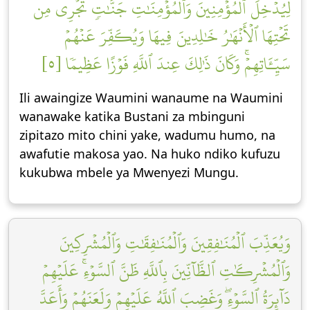
لِّيُدۡخِلَ ٱلۡمُؤۡمِنِينَ وَٱلۡمُؤۡمِنَٰتِ جَنَّٰتٖ تَجۡرِي مِن
تَحۡتِهَا ٱلۡأَنۡهَٰرُ خَٰلِدِينَ فِيهَا وَيُكَفِّرَ عَنۡهُمۡ
سَيِّـَٔاتِهِمۡۚ وَكَانَ ذَٰلِكَ عِندَ ٱللَّهِ فَوۡزًا عَظِيمٗا [٥]
Ili awaingize Waumini wanaume na Waumini
wanawake katika Bustani za mbinguni
zipitazo mito chini yake, wadumu humo, na
awafutie makosa yao. Na huko ndiko kufuzu
kukubwa mbele ya Mwenyezi Mungu.
وَيُعَذِّبَ ٱلۡمُنَٰفِقِينَ وَٱلۡمُنَٰفِقَٰتِ وَٱلۡمُشۡرِكِينَ
وَٱلۡمُشۡرِكَٰتِ ٱلظَّآنِّينَ بِٱللَّهِ ظَنَّ ٱلسَّوۡءِۚ عَلَيۡهِمۡ
دَآئِرَةُ ٱلسَّوۡءِۖ وَغَضِبَ ٱللَّهُ عَلَيۡهِمۡ وَلَعَنَهُمۡ وَأَعَدَّ