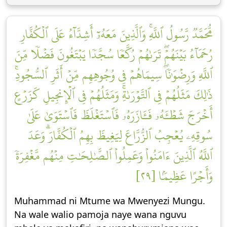
مُّحَمَّدٞ رَّسُولُ ٱللَّهِۚ وَٱلَّذِينَ مَعَهُۥٓ أَشِدَّآءُ عَلَى ٱلۡكُفَّارِ
رُحَمَآءُ بَيۡنَهُمۡۖ تَرَىٰهُمۡ رُكَّعٗا سُجَّدٗا يَبۡتَغُونَ فَضۡلٗا مِّنَ
ٱللَّهِ وَرِضۡوَٰنٗاۖ سِيمَاهُمۡ فِي وُجُوهِهِم مِّنۡ أَثَرِ ٱلسُّجُودِۚ
ذَٰلِكَ مَثَلُهُمۡ فِي ٱلتَّوۡرَىٰةِۚ وَمَثَلُهُمۡ فِي ٱلۡإِنجِيلِ كَزَرۡعٍ
أَخۡرَجَ شَطۡـَٔهُۥ فَـَٔازَرَهُۥ فَٱسۡتَغۡلَظَ فَٱسۡتَوَىٰ عَلَىٰ
سُوقِهِۦ يُعۡجِبُ ٱلزُّرَّاعَ لِيَغِيظَ بِهِمُ ٱلۡكُفَّارَۗ وَعَدَ
ٱللَّهُ ٱلَّذِينَ ءَامَنُواْ وَعَمِلُواْ ٱلصَّٰلِحَٰتِ مِنۡهُم مَّغۡفِرَةٗ
وَأَجۡرًا عَظِيمَۢا [٢٩]
Muhammad ni Mtume wa Mwenyezi Mungu.
Na wale walio pamoja naye wana nguvu