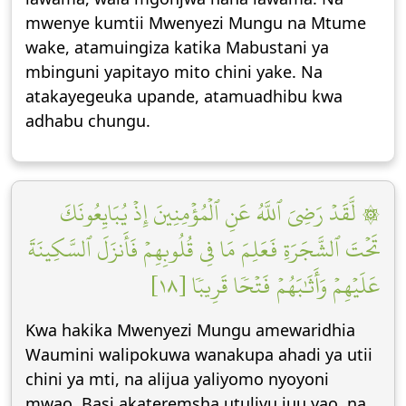
mwenye kumtii Mwenyezi Mungu na Mtume
wake, atamuingiza katika Mabustani ya
mbinguni yapitayo mito chini yake. Na
atakayegeuka upande, atamuadhibu kwa
adhabu chungu.
۞ لَّقَدۡ رَضِيَ ٱللَّهُ عَنِ ٱلۡمُؤۡمِنِينَ إِذۡ يُبَايِعُونَكَ
تَحۡتَ ٱلشَّجَرَةِ فَعَلِمَ مَا فِي قُلُوبِهِمۡ فَأَنزَلَ ٱلسَّكِينَةَ
عَلَيۡهِمۡ وَأَثَٰبَهُمۡ فَتۡحٗا قَرِيبٗا [١٨]
Kwa hakika Mwenyezi Mungu amewaridhia
Waumini walipokuwa wanakupa ahadi ya utii
chini ya mti, na alijua yaliyomo nyoyoni
mwao. Basi akateremsha utulivu juu yao, na