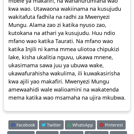
mbele ya makafiri, na wanahurumiana wao
kwa wao. Utawaona wakiinama na kusujudu
wakitafuta fadhila na radhi za Mwenyezi
Mungu. Alama zao zi katika nyuso zao,
kutokana na athari ya kusujudu. Huu ndio
mfano wao katika Taurati. Na mfano wao
katika Injili ni kama mmea uliotoa chipukizi
lake, kisha ukalitia nguvu, ukawa mnene,
ukasimama sawa juu ya ubuwa wake,
ukawafurahisha wakulima, ili kuwakasirisha
kwa ajili yao makafiri. Mwenyezi Mungu
amewaahidi wale walioamini na wakatenda
mema katika wao msamaha na ujira mkubwa.
Facebook
Twitter
WhatsApp
Pinterest