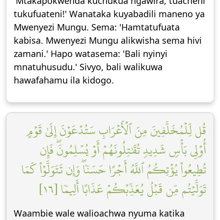
'Mtakapokwenda kuchukua ngawira, tuacheni
tukufuateni!' Wanataka kuyabadili maneno ya
Mwenyezi Mungu. Sema: 'Hamtatufuata
kabisa. Mwenyezi Mungu alikwisha sema hivi
zamani.' Hapo watasema: 'Bali nyinyi
mnatuhusudu.' Sivyo, bali walikuwa
hawafahamu ila kidogo.
قُل لِّلۡمُخَلَّفِينَ مِنَ ٱلۡأَعۡرَابِ سَتُدۡعَوۡنَ إِلَىٰ قَوۡمٍ
أُوْلِي بَأۡسٖ شَدِيدٖ تُقَٰتِلُونَهُمۡ أَوۡ يُسۡلِمُونَۖ فَإِن
تُطِيعُواْ يُؤۡتِكُمُ ٱللَّهُ أَجۡرًا حَسَنٗاۖ وَإِن تَتَوَلَّوۡاْ كَمَا
تَوَلَّيۡتُم مِّن قَبۡلُ يُعَذِّبۡكُمۡ عَذَابًا أَلِيمٗا [١٦]
Waambie wale walioachwa nyuma katika