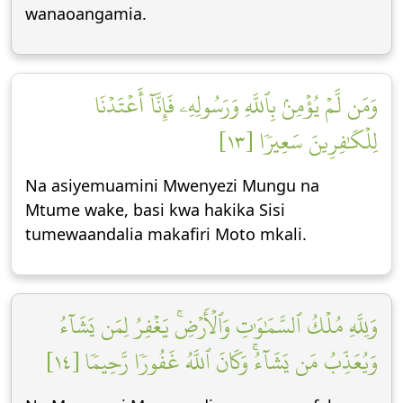
wanaoangamia.
وَمَن لَّمۡ يُؤۡمِنۢ بِٱللَّهِ وَرَسُولِهِۦ فَإِنَّآ أَعۡتَدۡنَا
لِلۡكَٰفِرِينَ سَعِيرٗا [١٣]
Na asiyemuamini Mwenyezi Mungu na
Mtume wake, basi kwa hakika Sisi
tumewaandalia makafiri Moto mkali.
وَلِلَّهِ مُلۡكُ ٱلسَّمَٰوَٰتِ وَٱلۡأَرۡضِۚ يَغۡفِرُ لِمَن يَشَآءُ
وَيُعَذِّبُ مَن يَشَآءُۚ وَكَانَ ٱللَّهُ غَفُورٗا رَّحِيمٗا [١٤]