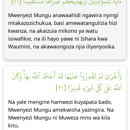
ءَايَةٗ لِّلۡمُؤۡمِنِينَ وَيَهۡدِيَكُمۡ صِرَٰطٗا مُّسۡتَقِيمٗا [٢٠]
Mwenyezi Mungu anawaahidi ngawira nyingi
mtakazozichukua, basi amewatangulizia hizi
kwanza, na akaizuia mikono ya watu
isiwafikie, na ili hayo yawe ni Ishara kwa
Waumini, na akawaongoza njia iliyonyooka.
وَأُخۡرَىٰ لَمۡ تَقۡدِرُواْ عَلَيۡهَا قَدۡ أَحَاطَ ٱللَّهُ بِهَاۚ وَكَانَ
ٱللَّهُ عَلَىٰ كُلِّ شَيۡءٖ قَدِيرٗا [٢١]
Na yale mengine hamwezi kuyapata bado,
Mwenyezi Mungu amekwisha yazingira. Na
Mwenyezi Mungu ni Muweza mno wa kila
kitu.