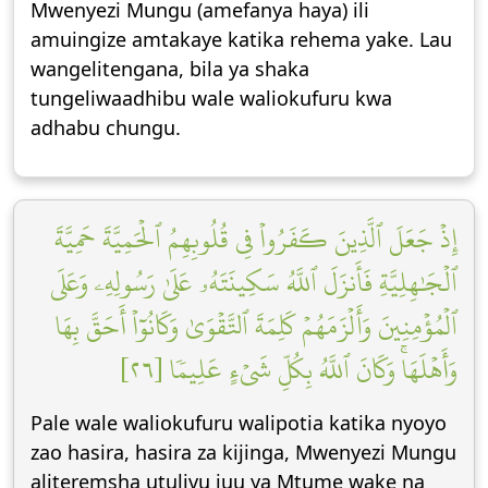
Mwenyezi Mungu (amefanya haya) ili
amuingize amtakaye katika rehema yake. Lau
wangelitengana, bila ya shaka
tungeliwaadhibu wale waliokufuru kwa
adhabu chungu.
إِذۡ جَعَلَ ٱلَّذِينَ كَفَرُواْ فِي قُلُوبِهِمُ ٱلۡحَمِيَّةَ حَمِيَّةَ
ٱلۡجَٰهِلِيَّةِ فَأَنزَلَ ٱللَّهُ سَكِينَتَهُۥ عَلَىٰ رَسُولِهِۦ وَعَلَى
ٱلۡمُؤۡمِنِينَ وَأَلۡزَمَهُمۡ كَلِمَةَ ٱلتَّقۡوَىٰ وَكَانُوٓاْ أَحَقَّ بِهَا
وَأَهۡلَهَاۚ وَكَانَ ٱللَّهُ بِكُلِّ شَيۡءٍ عَلِيمٗا [٢٦]
Pale wale waliokufuru walipotia katika nyoyo
zao hasira, hasira za kijinga, Mwenyezi Mungu
aliteremsha utulivu juu ya Mtume wake na