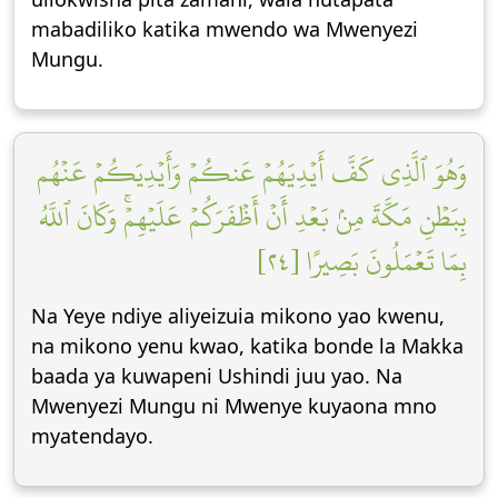
mabadiliko katika mwendo wa Mwenyezi
Mungu.
وَهُوَ ٱلَّذِي كَفَّ أَيۡدِيَهُمۡ عَنكُمۡ وَأَيۡدِيَكُمۡ عَنۡهُم
بِبَطۡنِ مَكَّةَ مِنۢ بَعۡدِ أَنۡ أَظۡفَرَكُمۡ عَلَيۡهِمۡۚ وَكَانَ ٱللَّهُ
بِمَا تَعۡمَلُونَ بَصِيرًا [٢٤]
Na Yeye ndiye aliyeizuia mikono yao kwenu,
na mikono yenu kwao, katika bonde la Makka
baada ya kuwapeni Ushindi juu yao. Na
Mwenyezi Mungu ni Mwenye kuyaona mno
myatendayo.