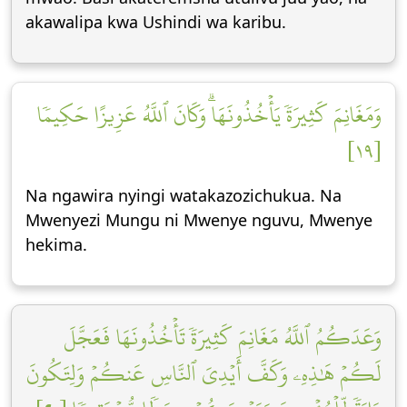
akawalipa kwa Ushindi wa karibu.
وَمَغَانِمَ كَثِيرَةٗ يَأۡخُذُونَهَاۗ وَكَانَ ٱللَّهُ عَزِيزًا حَكِيمٗا
[١٩]
Na ngawira nyingi watakazozichukua. Na
Mwenyezi Mungu ni Mwenye nguvu, Mwenye
hekima.
وَعَدَكُمُ ٱللَّهُ مَغَانِمَ كَثِيرَةٗ تَأۡخُذُونَهَا فَعَجَّلَ
لَكُمۡ هَٰذِهِۦ وَكَفَّ أَيۡدِيَ ٱلنَّاسِ عَنكُمۡ وَلِتَكُونَ