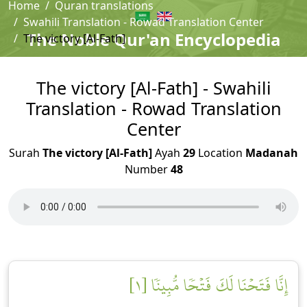
Home
Quran translations
Swahili Translation - Rowad Translation Center
The Noble Qur'an Encyclopedia
The victory [Al-Fath]
The victory [Al-Fath] - Swahili
Translation - Rowad Translation
Center
Surah
The victory [Al-Fath]
Ayah
29
Location
Madanah
Number
48
إِنَّا فَتَحۡنَا لَكَ فَتۡحٗا مُّبِينٗا [١]