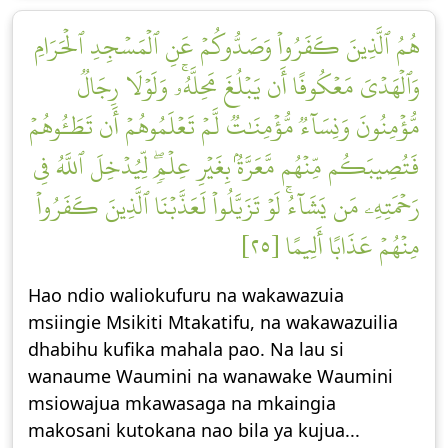
هُمُ ٱلَّذِينَ كَفَرُواْ وَصَدُّوكُمۡ عَنِ ٱلۡمَسۡجِدِ ٱلۡحَرَامِ
وَٱلۡهَدۡيَ مَعۡكُوفًا أَن يَبۡلُغَ مَحِلَّهُۥۚ وَلَوۡلَا رِجَالٞ
مُّؤۡمِنُونَ وَنِسَآءٞ مُّؤۡمِنَٰتٞ لَّمۡ تَعۡلَمُوهُمۡ أَن تَطَـُٔوهُمۡ
فَتُصِيبَكُم مِّنۡهُم مَّعَرَّةُۢ بِغَيۡرِ عِلۡمٖۖ لِّيُدۡخِلَ ٱللَّهُ فِي
رَحۡمَتِهِۦ مَن يَشَآءُۚ لَوۡ تَزَيَّلُواْ لَعَذَّبۡنَا ٱلَّذِينَ كَفَرُواْ
مِنۡهُمۡ عَذَابًا أَلِيمًا [٢٥]
Hao ndio waliokufuru na wakawazuia
msiingie Msikiti Mtakatifu, na wakawazuilia
dhabihu kufika mahala pao. Na lau si
wanaume Waumini na wanawake Waumini
msiowajua mkawasaga na mkaingia
makosani kutokana nao bila ya kujua...