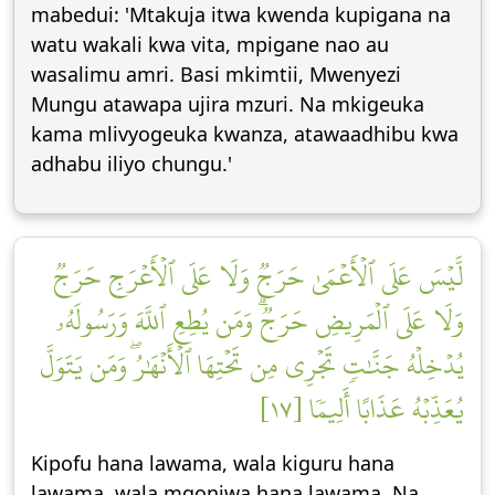
mabedui: 'Mtakuja itwa kwenda kupigana na
watu wakali kwa vita, mpigane nao au
wasalimu amri. Basi mkimtii, Mwenyezi
Mungu atawapa ujira mzuri. Na mkigeuka
kama mlivyogeuka kwanza, atawaadhibu kwa
adhabu iliyo chungu.'
لَّيۡسَ عَلَى ٱلۡأَعۡمَىٰ حَرَجٞ وَلَا عَلَى ٱلۡأَعۡرَجِ حَرَجٞ
وَلَا عَلَى ٱلۡمَرِيضِ حَرَجٞۗ وَمَن يُطِعِ ٱللَّهَ وَرَسُولَهُۥ
يُدۡخِلۡهُ جَنَّٰتٖ تَجۡرِي مِن تَحۡتِهَا ٱلۡأَنۡهَٰرُۖ وَمَن يَتَوَلَّ
يُعَذِّبۡهُ عَذَابًا أَلِيمٗا [١٧]
Kipofu hana lawama, wala kiguru hana
lawama, wala mgonjwa hana lawama. Na