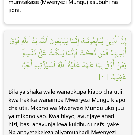
mumtakase (Mwenyezi Mungu) asubuhi na
jioni.
إِنَّ ٱلَّذِينَ يُبَايِعُونَكَ إِنَّمَا يُبَايِعُونَ ٱللَّهَ يَدُ ٱللَّهِ فَوۡقَ
أَيۡدِيهِمۡۚ فَمَن نَّكَثَ فَإِنَّمَا يَنكُثُ عَلَىٰ نَفۡسِهِۦۖ
وَمَنۡ أَوۡفَىٰ بِمَا عَٰهَدَ عَلَيۡهُ ٱللَّهَ فَسَيُؤۡتِيهِ أَجۡرًا
عَظِيمٗا [١٠]
Bila ya shaka wale wanaokupa kiapo cha utii,
kwa hakika wanampa Mwenyezi Mungu kiapo
cha utii. Mkono wa Mwenyezi Mungu uko juu
ya mikono yao. Kwa hivyo, avunjaye ahadi
hizi, basi anavunja kwa kuidhuru nafsi yake.
Na anayetekeleza aliyomuahadi Mwenyezi