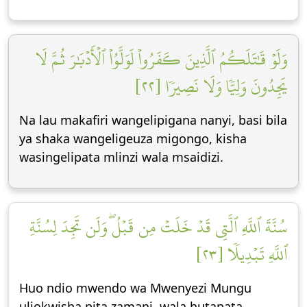
وَلَوۡ قَٰتَلَكُمُ ٱلَّذِينَ كَفَرُواْ لَوَلَّوُاْ ٱلۡأَدۡبَٰرَ ثُمَّ لَا
يَجِدُونَ وَلِيّٗا وَلَا نَصِيرٗا [٢٢]
Na lau makafiri wangelipigana nanyi, basi bila
ya shaka wangeligeuza migongo, kisha
wasingelipata mlinzi wala msaidizi.
سُنَّةَ ٱللَّهِ ٱلَّتِي قَدۡ خَلَتۡ مِن قَبۡلُۖ وَلَن تَجِدَ لِسُنَّةِ
ٱللَّهِ تَبۡدِيلٗا [٢٣]
Huo ndio mwendo wa Mwenyezi Mungu
uliokwisha pita zamani, wala hutapata