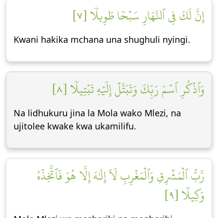
إِنَّ لَكَ فِي ٱلنَّهَارِ سَبۡحٗا طَوِيلٗا [٧]
Kwani hakika mchana una shughuli nyingi.
وَٱذۡكُرِ ٱسۡمَ رَبِّكَ وَتَبَتَّلۡ إِلَيۡهِ تَبۡتِيلٗا [٨]
Na lidhukuru jina la Mola wako Mlezi, na
ujitolee kwake kwa ukamilifu.
رَّبُّ ٱلۡمَشۡرِقِ وَٱلۡمَغۡرِبِ لَآ إِلَٰهَ إِلَّا هُوَ فَٱتَّخِذۡهُ
وَكِيلٗا [٩]