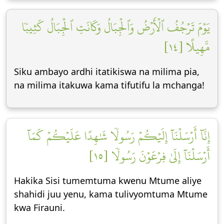
يَوۡمَ تَرۡجُفُ ٱلۡأَرۡضُ وَٱلۡجِبَالُ وَكَانَتِ ٱلۡجِبَالُ كَثِيبٗا
مَّهِيلًا [١٤]
Siku ambayo ardhi itatikiswa na milima pia,
na milima itakuwa kama tifutifu la mchanga!
إِنَّآ أَرۡسَلۡنَآ إِلَيۡكُمۡ رَسُولٗا شَٰهِدًا عَلَيۡكُمۡ كَمَآ
أَرۡسَلۡنَآ إِلَىٰ فِرۡعَوۡنَ رَسُولٗا [١٥]
Hakika Sisi tumemtuma kwenu Mtume aliye
shahidi juu yenu, kama tulivyomtuma Mtume
kwa Firauni.