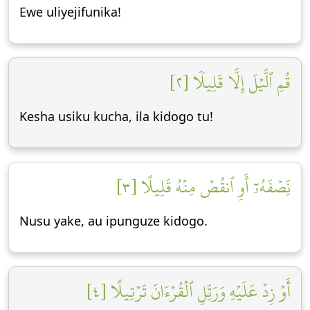
Ewe uliyejifunika!
قُمِ ٱلَّيۡلَ إِلَّا قَلِيلٗا [٢]
Kesha usiku kucha, ila kidogo tu!
نِّصۡفَهُۥٓ أَوِ ٱنقُصۡ مِنۡهُ قَلِيلًا [٣]
Nusu yake, au ipunguze kidogo.
أَوۡ زِدۡ عَلَيۡهِ وَرَتِّلِ ٱلۡقُرۡءَانَ تَرۡتِيلًا [٤]