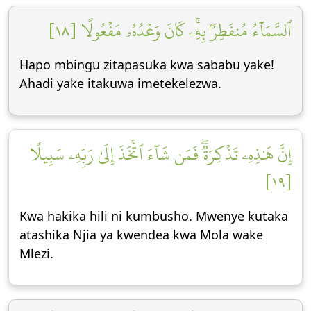
ٱلسَّمَآءُ مُنفَطِرُۢ بِهِۦۚ كَانَ وَعۡدُهُۥ مَفۡعُولًا [١٨]
Hapo mbingu zitapasuka kwa sababu yake!
Ahadi yake itakuwa imetekelezwa.
إِنَّ هَٰذِهِۦ تَذۡكِرَةٞۖ فَمَن شَآءَ ٱتَّخَذَ إِلَىٰ رَبِّهِۦ سَبِيلًا
[١٩]
Kwa hakika hili ni kumbusho. Mwenye kutaka
atashika Njia ya kwendea kwa Mola wake
Mlezi.