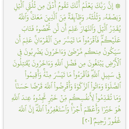
۞ إِنَّ رَبَّكَ يَعۡلَمُ أَنَّكَ تَقُومُ أَدۡنَىٰ مِن ثُلُثَيِ ٱلَّيۡلِ
وَنِصۡفَهُۥ وَثُلُثَهُۥ وَطَآئِفَةٞ مِّنَ ٱلَّذِينَ مَعَكَۚ وَٱللَّهُ
يُقَدِّرُ ٱلَّيۡلَ وَٱلنَّهَارَۚ عَلِمَ أَن لَّن تُحۡصُوهُ فَتَابَ
عَلَيۡكُمۡۖ فَٱقۡرَءُواْ مَا تَيَسَّرَ مِنَ ٱلۡقُرۡءَانِۚ عَلِمَ أَن
سَيَكُونُ مِنكُم مَّرۡضَىٰ وَءَاخَرُونَ يَضۡرِبُونَ فِي
ٱلۡأَرۡضِ يَبۡتَغُونَ مِن فَضۡلِ ٱللَّهِ وَءَاخَرُونَ يُقَٰتِلُونَ
فِي سَبِيلِ ٱللَّهِۖ فَٱقۡرَءُواْ مَا تَيَسَّرَ مِنۡهُۚ وَأَقِيمُواْ
ٱلصَّلَوٰةَ وَءَاتُواْ ٱلزَّكَوٰةَ وَأَقۡرِضُواْ ٱللَّهَ قَرۡضًا حَسَنٗاۚ
وَمَا تُقَدِّمُواْ لِأَنفُسِكُم مِّنۡ خَيۡرٖ تَجِدُوهُ عِندَ ٱللَّهِ
هُوَ خَيۡرٗا وَأَعۡظَمَ أَجۡرٗاۚ وَٱسۡتَغۡفِرُواْ ٱللَّهَۖ إِنَّ ٱللَّهَ
غَفُورٞ رَّحِيمُۢ [٢٠]