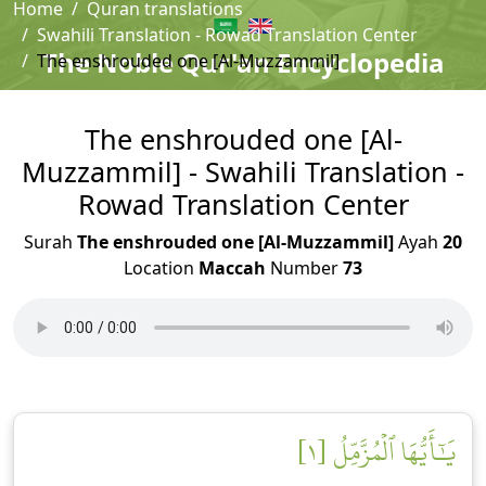
Home
Quran translations
Swahili Translation - Rowad Translation Center
The Noble Qur'an Encyclopedia
The enshrouded one [Al-Muzzammil]
The enshrouded one [Al-
Muzzammil] - Swahili Translation -
Rowad Translation Center
Surah
The enshrouded one [Al-Muzzammil]
Ayah
20
Location
Maccah
Number
73
يَٰٓأَيُّهَا ٱلۡمُزَّمِّلُ [١]