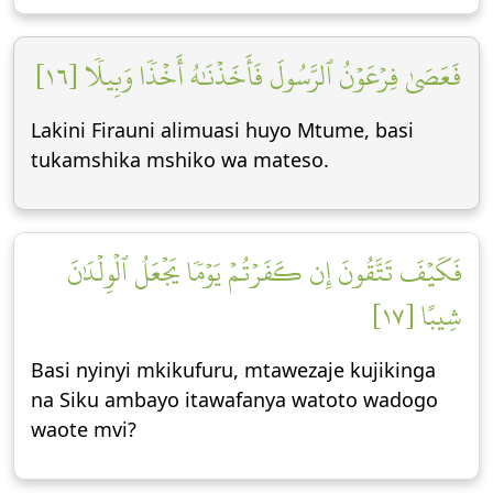
فَعَصَىٰ فِرۡعَوۡنُ ٱلرَّسُولَ فَأَخَذۡنَٰهُ أَخۡذٗا وَبِيلٗا [١٦]
Lakini Firauni alimuasi huyo Mtume, basi
tukamshika mshiko wa mateso.
فَكَيۡفَ تَتَّقُونَ إِن كَفَرۡتُمۡ يَوۡمٗا يَجۡعَلُ ٱلۡوِلۡدَٰنَ
شِيبًا [١٧]
Basi nyinyi mkikufuru, mtawezaje kujikinga
na Siku ambayo itawafanya watoto wadogo
waote mvi?