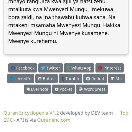
mnayoitanguliza kwa ajili ya nafsi zenu
mtaikuta kwa Mwenyezi Mungu, imekuwa
bora zaidi, na ina thawabu kubwa sana. Na
mtakeni msamaha Mwenyezi Mungu. Hakika
Mwenyezi Mungu ni Mwenye kusamehe,
Mwenye kurehemu.
Facebook
Twitter
WhatsApp
Pinterest
LinkedIn
Buffer
Tumblr
Reddit
Mix
Evernote
Pocket
Wordpress
Quran Encyclopedia V1.2
developed by DEV team
Top
EDC
- API is via
Quranenc.com