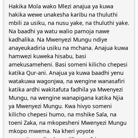
Hakika Mola wako Mlezi anajua ya kuwa
hakika wewe unakesha karibu na thuluthi
mbili za usiku, na nusu yake, na thuluthi yake.
Na baadhi ya watu walio pamoja nawe
kadhalika. Na Mwenyezi Mungu ndiye
anayeukadiria usiku na mchana. Anajua kuwa
hamwezi kuweka hisabu, basi
amekusameheni. Basi someni kilicho chepesi
katika Qur-ani. Anajua ya kuwa baadhi yenu
watakuwa wagonjwa, na wengine wanasafiri
katika ardhi wakitafuta fadhila ya Mwenyezi
Mungu, na wengine wanapigana katika Njia
ya Mwenyezi Mungu. Kwa hivyo someni
kilicho chepesi humo, na mshike Sala, na
toeni Zaka, na mkopesheni Mwenyezi Mungu
mkopo mwema. Na kheri yoyote