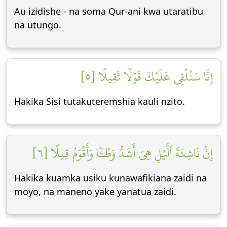
Au izidishe - na soma Qur-ani kwa utaratibu
na utungo.
إِنَّا سَنُلۡقِي عَلَيۡكَ قَوۡلٗا ثَقِيلًا [٥]
Hakika Sisi tutakuteremshia kauli nzito.
إِنَّ نَاشِئَةَ ٱلَّيۡلِ هِيَ أَشَدُّ وَطۡـٔٗا وَأَقۡوَمُ قِيلًا [٦]
Hakika kuamka usiku kunawafikiana zaidi na
moyo, na maneno yake yanatua zaidi.