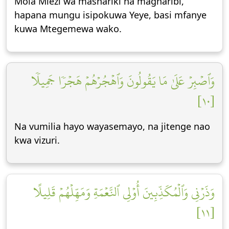
Mola Mlezi wa mashariki na magharibi,
hapana mungu isipokuwa Yeye, basi mfanye
kuwa Mtegemewa wako.
وَٱصۡبِرۡ عَلَىٰ مَا يَقُولُونَ وَٱهۡجُرۡهُمۡ هَجۡرٗا جَمِيلٗا
[١٠]
Na vumilia hayo wayasemayo, na jitenge nao
kwa vizuri.
وَذَرۡنِي وَٱلۡمُكَذِّبِينَ أُوْلِي ٱلنَّعۡمَةِ وَمَهِّلۡهُمۡ قَلِيلًا
[١١]