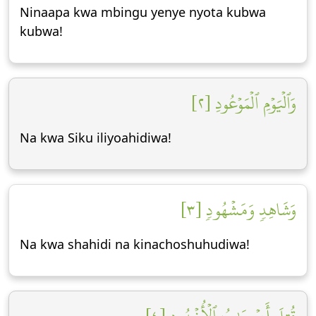
Ninaapa kwa mbingu yenye nyota kubwa
kubwa!
وَٱلۡيَوۡمِ ٱلۡمَوۡعُودِ [٢]
Na kwa Siku iliyoahidiwa!
وَشَاهِدٖ وَمَشۡهُودٖ [٣]
Na kwa shahidi na kinachoshuhudiwa!