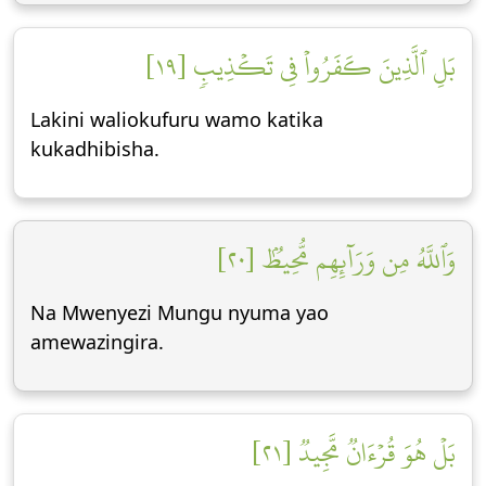
بَلِ ٱلَّذِينَ كَفَرُواْ فِي تَكۡذِيبٖ [١٩]
Lakini waliokufuru wamo katika
kukadhibisha.
وَٱللَّهُ مِن وَرَآئِهِم مُّحِيطُۢ [٢٠]
Na Mwenyezi Mungu nyuma yao
amewazingira.
بَلۡ هُوَ قُرۡءَانٞ مَّجِيدٞ [٢١]