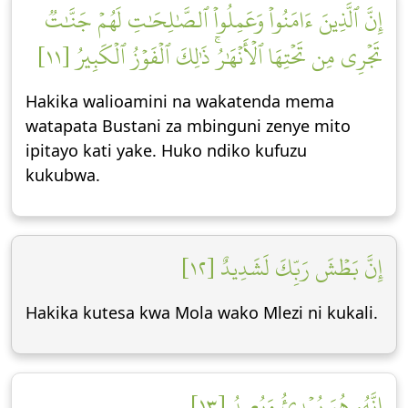
إِنَّ ٱلَّذِينَ ءَامَنُواْ وَعَمِلُواْ ٱلصَّٰلِحَٰتِ لَهُمۡ جَنَّٰتٞ
تَجۡرِي مِن تَحۡتِهَا ٱلۡأَنۡهَٰرُۚ ذَٰلِكَ ٱلۡفَوۡزُ ٱلۡكَبِيرُ [١١]
Hakika walioamini na wakatenda mema
watapata Bustani za mbinguni zenye mito
ipitayo kati yake. Huko ndiko kufuzu
kukubwa.
إِنَّ بَطۡشَ رَبِّكَ لَشَدِيدٌ [١٢]
Hakika kutesa kwa Mola wako Mlezi ni kukali.
إِنَّهُۥ هُوَ يُبۡدِئُ وَيُعِيدُ [١٣]