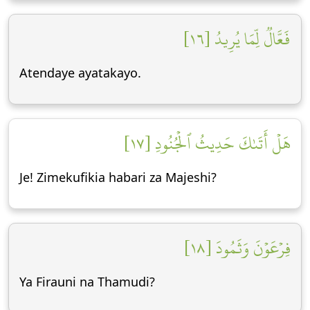
فَعَّالٞ لِّمَا يُرِيدُ [١٦]
Atendaye ayatakayo.
هَلۡ أَتَىٰكَ حَدِيثُ ٱلۡجُنُودِ [١٧]
Je! Zimekufikia habari za Majeshi?
فِرۡعَوۡنَ وَثَمُودَ [١٨]
Ya Firauni na Thamudi?