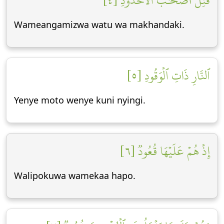
قُتِلَ أَصۡحَٰبُ ٱلۡأُخۡدُودِ [٤]
Wameangamizwa watu wa makhandaki.
ٱلنَّارِ ذَاتِ ٱلۡوَقُودِ [٥]
Yenye moto wenye kuni nyingi.
إِذۡ هُمۡ عَلَيۡهَا قُعُودٞ [٦]
Walipokuwa wamekaa hapo.