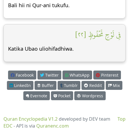
Bali hii ni Qur-ani tukufu.
فِي لَوۡحٖ مَّحۡفُوظِۭ [٢٢]
Katika Ubao uliohifadhiwa.
Facebook
Twitter
WhatsApp
Pinterest
LinkedIn
Buffer
Tumblr
Reddit
Mix
Evernote
Pocket
Wordpress
Quran Encyclopedia V1.2
developed by DEV team
Top
EDC
- API is via
Quranenc.com