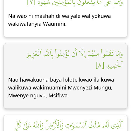
وَهُمۡ عَلَىٰ مَا يَفۡعَلُونَ بِٱلۡمُؤۡمِنِينَ شُهُودٞ [٧]
Na wao ni mashahidi wa yale waliyokuwa
wakiwafanyia Waumini.
وَمَا نَقَمُواْ مِنۡهُمۡ إِلَّآ أَن يُؤۡمِنُواْ بِٱللَّهِ ٱلۡعَزِيزِ
ٱلۡحَمِيدِ [٨]
Nao hawakuona baya lolote kwao ila kuwa
walikuwa wakimuamini Mwenyezi Mungu,
Mwenye nguvu, Msifiwa.
ٱلَّذِي لَهُۥ مُلۡكُ ٱلسَّمَٰوَٰتِ وَٱلۡأَرۡضِۚ وَٱللَّهُ عَلَىٰ كُلِّ