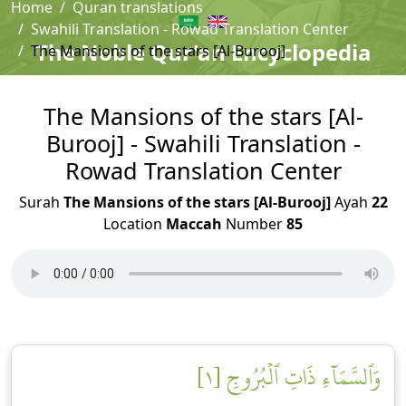
Home
Quran translations
Swahili Translation - Rowad Translation Center
The Noble Qur'an Encyclopedia
The Mansions of the stars [Al-Burooj]
The Mansions of the stars [Al-
Burooj] - Swahili Translation -
Rowad Translation Center
Surah
The Mansions of the stars [Al-Burooj]
Ayah
22
Location
Maccah
Number
85
وَٱلسَّمَآءِ ذَاتِ ٱلۡبُرُوجِ [١]