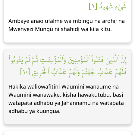
شَيۡءٖ شَهِيدٌ [٩]
Ambaye anao ufalme wa mbingu na ardhi; na
Mwenyezi Mungu ni shahidi wa kila kitu.
إِنَّ ٱلَّذِينَ فَتَنُواْ ٱلۡمُؤۡمِنِينَ وَٱلۡمُؤۡمِنَٰتِ ثُمَّ لَمۡ يَتُوبُواْ
فَلَهُمۡ عَذَابُ جَهَنَّمَ وَلَهُمۡ عَذَابُ ٱلۡحَرِيقِ [١٠]
Hakika waliowafitini Waumini wanaume na
Waumini wanawake, kisha hawakutubu, basi
watapata adhabu ya Jahannamu na watapata
adhabu ya kuungua.