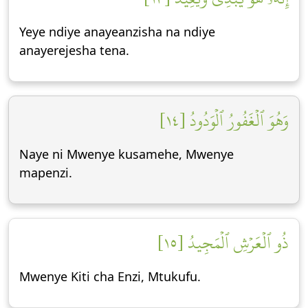
Yeye ndiye anayeanzisha na ndiye
anayerejesha tena.
وَهُوَ ٱلۡغَفُورُ ٱلۡوَدُودُ [١٤]
Naye ni Mwenye kusamehe, Mwenye
mapenzi.
ذُو ٱلۡعَرۡشِ ٱلۡمَجِيدُ [١٥]
Mwenye Kiti cha Enzi, Mtukufu.