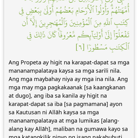
أُمَّهَٰتُهُمۡۗ وَأُوْلُواْ ٱلۡأَرۡحَامِ بَعۡضُهُمۡ أَوۡلَىٰ بِبَعۡضٖ فِي
كِتَٰبِ ٱللَّهِ مِنَ ٱلۡمُؤۡمِنِينَ وَٱلۡمُهَٰجِرِينَ إِلَّآ أَن
تَفۡعَلُوٓاْ إِلَىٰٓ أَوۡلِيَآئِكُم مَّعۡرُوفٗاۚ كَانَ ذَٰلِكَ فِي
ٱلۡكِتَٰبِ مَسۡطُورٗا [٦]
Ang Propeta ay higit na karapat-dapat sa mga
mananampalataya kaysa sa mga sarili nila.
Ang mga maybahay niya ay mga ina nila. Ang
mga may mga pagkakaanak [sa kaangkanan
at dugo], ang iba sa kanila ay higit na
karapat-dapat sa iba [sa pagmamana] ayon
sa Kautusan ni Allāh kaysa sa mga
mananampalataya at mga lumikas [alang-
alang kay Allāh], maliban na gumawa kayo sa
mga katangkilik ninyo ng isang nakabubuti