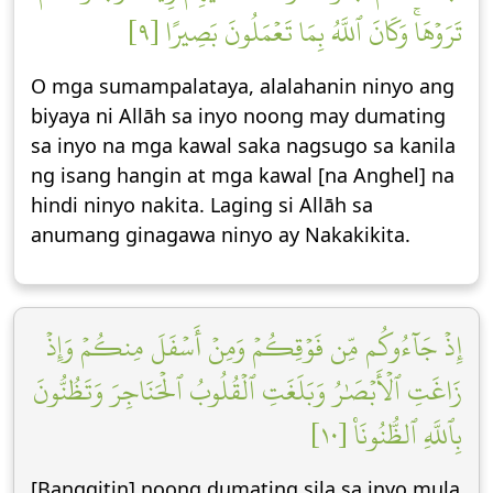
تَرَوۡهَاۚ وَكَانَ ٱللَّهُ بِمَا تَعۡمَلُونَ بَصِيرًا [٩]
O mga sumampalataya, alalahanin ninyo ang
biyaya ni Allāh sa inyo noong may dumating
sa inyo na mga kawal saka nagsugo sa kanila
ng isang hangin at mga kawal [na Anghel] na
hindi ninyo nakita. Laging si Allāh sa
anumang ginagawa ninyo ay Nakakikita.
إِذۡ جَآءُوكُم مِّن فَوۡقِكُمۡ وَمِنۡ أَسۡفَلَ مِنكُمۡ وَإِذۡ
زَاغَتِ ٱلۡأَبۡصَٰرُ وَبَلَغَتِ ٱلۡقُلُوبُ ٱلۡحَنَاجِرَ وَتَظُنُّونَ
بِٱللَّهِ ٱلظُّنُونَا۠ [١٠]
[Banggitin] noong dumating sila sa inyo mula