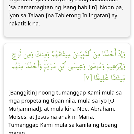
[sa pamamagitan ng isang habilin]. Noon pa,
iyon sa Talaan [na Tablerong Iniingatan] ay
nakatitik na.
وَإِذۡ أَخَذۡنَا مِنَ ٱلنَّبِيِّـۧنَ مِيثَٰقَهُمۡ وَمِنكَ وَمِن نُّوحٖ
وَإِبۡرَٰهِيمَ وَمُوسَىٰ وَعِيسَى ٱبۡنِ مَرۡيَمَۖ وَأَخَذۡنَا مِنۡهُم
مِّيثَٰقًا غَلِيظٗا [٧]
[Banggitin] noong tumanggap Kami mula sa
mga propeta ng tipan nila, mula sa iyo [O
Muḥammad], at mula kina Noe, Abraham,
Moises, at Jesus na anak ni Maria.
Tumanggap Kami mula sa kanila ng tipang
mariin,