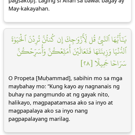
pagsakop]. Laging si Allāh sa bawat bagay ay
May-kakayahan.
يَٰٓأَيُّهَا ٱلنَّبِيُّ قُل لِّأَزۡوَٰجِكَ إِن كُنتُنَّ تُرِدۡنَ ٱلۡحَيَوٰةَ
ٱلدُّنۡيَا وَزِينَتَهَا فَتَعَالَيۡنَ أُمَتِّعۡكُنَّ وَأُسَرِّحۡكُنَّ
سَرَاحٗا جَمِيلٗا [٢٨]
O Propeta [Muḥammad], sabihin mo sa mga
maybahay mo: “Kung kayo ay nagnanais ng
buhay na pangmundo at ng gayak nito,
halikayo, magpapatamasa ako sa inyo at
magpapalaya ako sa inyo nang
pagpapalayang marilag.