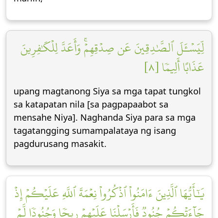
لِّيَسۡـَٔلَ ٱلصَّٰدِقِينَ عَن صِدۡقِهِمۡۚ وَأَعَدَّ لِلۡكَٰفِرِينَ
عَذَابًا أَلِيمٗا [٨]
upang magtanong Siya sa mga tapat tungkol
sa katapatan nila [sa pagpapaabot sa
mensahe Niya]. Naghanda Siya para sa mga
tagatangging sumampalataya ng isang
pagdurusang masakit.
يَٰٓأَيُّهَا ٱلَّذِينَ ءَامَنُواْ ٱذۡكُرُواْ نِعۡمَةَ ٱللَّهِ عَلَيۡكُمۡ إِذۡ
جَآءَتۡكُمۡ جُنُودٞ فَأَرۡسَلۡنَا عَلَيۡهِمۡ رِيحٗا وَجُنُودٗا لَّمۡ