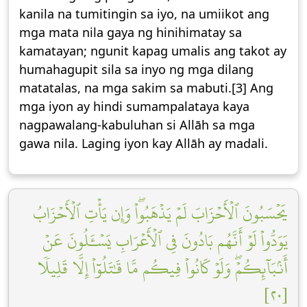
kanila na tumitingin sa iyo, na umiikot ang
mga mata nila gaya ng hinihimatay sa
kamatayan; ngunit kapag umalis ang takot ay
humahagupit sila sa inyo ng mga dilang
matatalas, na mga sakim sa mabuti.[3] Ang
mga iyon ay hindi sumampalataya kaya
nagpawalang-kabuluhan si Allāh sa mga
gawa nila. Laging iyon kay Allāh ay madali.
يَحۡسَبُونَ ٱلۡأَحۡزَابَ لَمۡ يَذۡهَبُواْۖ وَإِن يَأۡتِ ٱلۡأَحۡزَابُ
يَوَدُّواْ لَوۡ أَنَّهُم بَادُونَ فِي ٱلۡأَعۡرَابِ يَسۡـَٔلُونَ عَنۡ
أَنۢبَآئِكُمۡۖ وَلَوۡ كَانُواْ فِيكُم مَّا قَٰتَلُوٓاْ إِلَّا قَلِيلٗا
[٢٠]