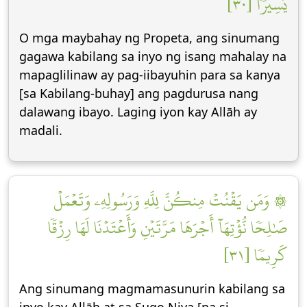
يَسِيرٗا [٣٠]
O mga maybahay ng Propeta, ang sinumang
gagawa kabilang sa inyo ng isang mahalay na
mapaglilinaw ay pag-iibayuhin para sa kanya
[sa Kabilang-buhay] ang pagdurusa nang
dalawang ibayo. Laging iyon kay Allāh ay
madali.
۞ وَمَن يَقۡنُتۡ مِنكُنَّ لِلَّهِ وَرَسُولِهِۦ وَتَعۡمَلۡ
صَٰلِحٗا نُّؤۡتِهَآ أَجۡرَهَا مَرَّتَيۡنِ وَأَعۡتَدۡنَا لَهَا رِزۡقٗا
كَرِيمٗا [٣١]
Ang sinumang magmamasunurin kabilang sa