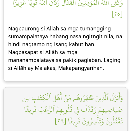
وَكَفَى ٱللَّهُ ٱلۡمُؤۡمِنِينَ ٱلۡقِتَالَۚ وَكَانَ ٱللَّهُ قَوِيًّا عَزِيزٗا
[٢٥]
Nagpaurong si Allāh sa mga tumangging
sumampalataya habang nasa ngitngit nila, na
hindi nagtamo ng isang kabutihan.
Nagpasapat si Allāh sa mga
mananampalataya sa pakikipaglaban. Laging
si Allāh ay Malakas, Makapangyarihan.
وَأَنزَلَ ٱلَّذِينَ ظَٰهَرُوهُم مِّنۡ أَهۡلِ ٱلۡكِتَٰبِ مِن
صَيَاصِيهِمۡ وَقَذَفَ فِي قُلُوبِهِمُ ٱلرُّعۡبَ فَرِيقٗا
تَقۡتُلُونَ وَتَأۡسِرُونَ فَرِيقٗا [٢٦]