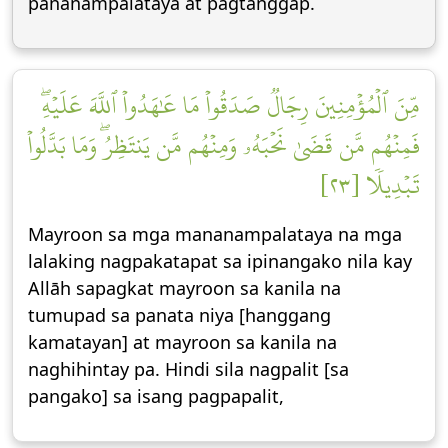
pananampalataya at pagtanggap.
مِّنَ ٱلۡمُؤۡمِنِينَ رِجَالٞ صَدَقُواْ مَا عَٰهَدُواْ ٱللَّهَ عَلَيۡهِۖ
فَمِنۡهُم مَّن قَضَىٰ نَحۡبَهُۥ وَمِنۡهُم مَّن يَنتَظِرُۖ وَمَا بَدَّلُواْ
تَبۡدِيلٗا [٢٣]
Mayroon sa mga mananampalataya na mga
lalaking nagpakatapat sa ipinangako nila kay
Allāh sapagkat mayroon sa kanila na
tumupad sa panata niya [hanggang
kamatayan] at mayroon sa kanila na
naghihintay pa. Hindi sila nagpalit [sa
pangako] sa isang pagpapalit,