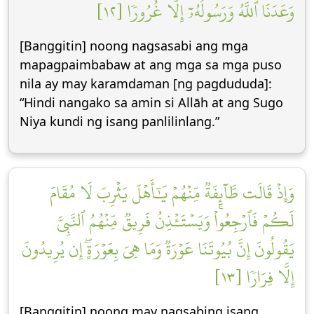
وَعَدَنَا ٱللَّهُ وَرَسُولُهُۥٓ إِلَّا غُرُورٗا [١٢]
[Banggitin] noong nagsasabi ang mga
mapagpaimbabaw at ang mga sa mga puso
nila ay may karamdaman [ng pagdududa]:
“Hindi nangako sa amin si Allāh at ang Sugo
Niya kundi ng isang panlilinlang.”
وَإِذۡ قَالَت طَّآئِفَةٞ مِّنۡهُمۡ يَٰٓأَهۡلَ يَثۡرِبَ لَا مُقَامَ
لَكُمۡ فَٱرۡجِعُواْۚ وَيَسۡتَـٔۡذِنُ فَرِيقٞ مِّنۡهُمُ ٱلنَّبِيَّ
يَقُولُونَ إِنَّ بُيُوتَنَا عَوۡرَةٞ وَمَا هِيَ بِعَوۡرَةٍۖ إِن يُرِيدُونَ
إِلَّا فِرَارٗا [١٣]
[Banggitin] noong may nagsabing isang