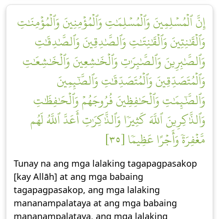
إِنَّ ٱلۡمُسۡلِمِينَ وَٱلۡمُسۡلِمَٰتِ وَٱلۡمُؤۡمِنِينَ وَٱلۡمُؤۡمِنَٰتِ
وَٱلۡقَٰنِتِينَ وَٱلۡقَٰنِتَٰتِ وَٱلصَّٰدِقِينَ وَٱلصَّٰدِقَٰتِ
وَٱلصَّٰبِرِينَ وَٱلصَّٰبِرَٰتِ وَٱلۡخَٰشِعِينَ وَٱلۡخَٰشِعَٰتِ
وَٱلۡمُتَصَدِّقِينَ وَٱلۡمُتَصَدِّقَٰتِ وَٱلصَّٰٓئِمِينَ
وَٱلصَّٰٓئِمَٰتِ وَٱلۡحَٰفِظِينَ فُرُوجَهُمۡ وَٱلۡحَٰفِظَٰتِ
وَٱلذَّٰكِرِينَ ٱللَّهَ كَثِيرٗا وَٱلذَّٰكِرَٰتِ أَعَدَّ ٱللَّهُ لَهُم
مَّغۡفِرَةٗ وَأَجۡرًا عَظِيمٗا [٣٥]
Tunay na ang mga lalaking tagapagpasakop
[kay Allāh] at ang mga babaing
tagapagpasakop, ang mga lalaking
mananampalataya at ang mga babaing
mananampalataya, ang mga lalaking