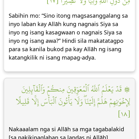
مِّن دُونِ ٱللَّهِ وَلِيّٗا وَلَا نَصِيرٗا [١٧]
Sabihin mo: “Sino itong magsasanggalang sa
inyo laban kay Allāh kung nagnais Siya sa
inyo ng isang kasagwaan o nagnais Siya sa
inyo ng isang awa?” Hindi sila makatatagpo
para sa kanila bukod pa kay Allāh ng isang
katangkilik ni isang mapag-adya.
۞ قَدۡ يَعۡلَمُ ٱللَّهُ ٱلۡمُعَوِّقِينَ مِنكُمۡ وَٱلۡقَآئِلِينَ
لِإِخۡوَٰنِهِمۡ هَلُمَّ إِلَيۡنَاۖ وَلَا يَأۡتُونَ ٱلۡبَأۡسَ إِلَّا قَلِيلًا
[١٨]
Nakaaalam nga si Allāh sa mga tagabalakid
[sa pakikipaglaban sa landas ni Allāh]