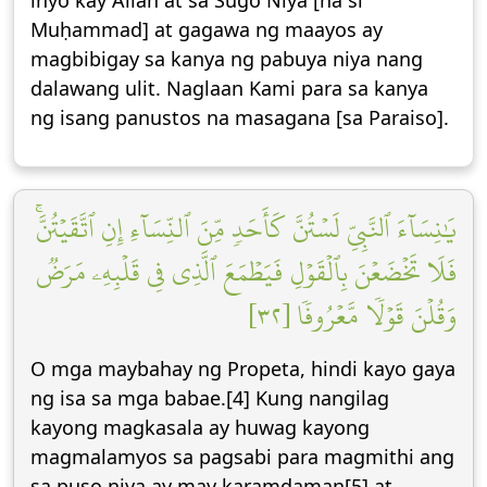
inyo kay Allāh at sa Sugo Niya [na si
Muḥammad] at gagawa ng maayos ay
magbibigay sa kanya ng pabuya niya nang
dalawang ulit. Naglaan Kami para sa kanya
ng isang panustos na masagana [sa Paraiso].
يَٰنِسَآءَ ٱلنَّبِيِّ لَسۡتُنَّ كَأَحَدٖ مِّنَ ٱلنِّسَآءِ إِنِ ٱتَّقَيۡتُنَّۚ
فَلَا تَخۡضَعۡنَ بِٱلۡقَوۡلِ فَيَطۡمَعَ ٱلَّذِي فِي قَلۡبِهِۦ مَرَضٞ
وَقُلۡنَ قَوۡلٗا مَّعۡرُوفٗا [٣٢]
O mga maybahay ng Propeta, hindi kayo gaya
ng isa sa mga babae.[4] Kung nangilag
kayong magkasala ay huwag kayong
magmalamyos sa pagsabi para magmithi ang
sa puso niya ay may karamdaman[5] at