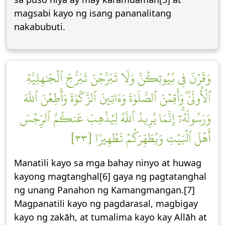
magsabi kayo ng isang pananalitang
nakabubuti.
وَقَرۡنَ فِي بُيُوتِكُنَّ وَلَا تَبَرَّجۡنَ تَبَرُّجَ ٱلۡجَٰهِلِيَّةِ
ٱلۡأُولَىٰۖ وَأَقِمۡنَ ٱلصَّلَوٰةَ وَءَاتِينَ ٱلزَّكَوٰةَ وَأَطِعۡنَ ٱللَّهَ
وَرَسُولَهُۥٓۚ إِنَّمَا يُرِيدُ ٱللَّهُ لِيُذۡهِبَ عَنكُمُ ٱلرِّجۡسَ
أَهۡلَ ٱلۡبَيۡتِ وَيُطَهِّرَكُمۡ تَطۡهِيرٗا [٣٣]
Manatili kayo sa mga bahay ninyo at huwag
kayong magtanghal[6] gaya ng pagtatanghal
ng unang Panahon ng Kamangmangan.[7]
Magpanatili kayo ng pagdarasal, magbigay
kayo ng zakāh, at tumalima kayo kay Allāh at