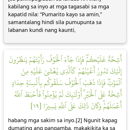
kabilang sa inyo at mga tagasabi sa mga
kapatid nila: “Pumarito kayo sa amin,”
samantalang hindi sila pumupunta sa
labanan kundi nang kaunti,
أَشِحَّةً عَلَيۡكُمۡۖ فَإِذَا جَآءَ ٱلۡخَوۡفُ رَأَيۡتَهُمۡ يَنظُرُونَ
إِلَيۡكَ تَدُورُ أَعۡيُنُهُمۡ كَٱلَّذِي يُغۡشَىٰ عَلَيۡهِ مِنَ
ٱلۡمَوۡتِۖ فَإِذَا ذَهَبَ ٱلۡخَوۡفُ سَلَقُوكُم بِأَلۡسِنَةٍ حِدَادٍ
أَشِحَّةً عَلَى ٱلۡخَيۡرِۚ أُوْلَٰٓئِكَ لَمۡ يُؤۡمِنُواْ فَأَحۡبَطَ ٱللَّهُ
أَعۡمَٰلَهُمۡۚ وَكَانَ ذَٰلِكَ عَلَى ٱللَّهِ يَسِيرٗا [١٩]
habang mga sakim sa inyo.[2] Ngunit kapag
dumating ang pangamba, makakikita ka sa