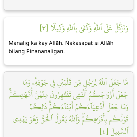
وَتَوَكَّلۡ عَلَى ٱللَّهِۚ وَكَفَىٰ بِٱللَّهِ وَكِيلٗا [٣]
Manalig ka kay Allāh. Nakasapat si Allāh
bilang Pinananaligan.
مَّا جَعَلَ ٱللَّهُ لِرَجُلٖ مِّن قَلۡبَيۡنِ فِي جَوۡفِهِۦۚ وَمَا
جَعَلَ أَزۡوَٰجَكُمُ ٱلَّٰٓـِٔي تُظَٰهِرُونَ مِنۡهُنَّ أُمَّهَٰتِكُمۡۚ
وَمَا جَعَلَ أَدۡعِيَآءَكُمۡ أَبۡنَآءَكُمۡۚ ذَٰلِكُمۡ
قَوۡلُكُم بِأَفۡوَٰهِكُمۡۖ وَٱللَّهُ يَقُولُ ٱلۡحَقَّ وَهُوَ يَهۡدِي
ٱلسَّبِيلَ [٤]