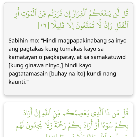
قُل لَّن يَنفَعَكُمُ ٱلۡفِرَارُ إِن فَرَرۡتُم مِّنَ ٱلۡمَوۡتِ أَوِ
ٱلۡقَتۡلِ وَإِذٗا لَّا تُمَتَّعُونَ إِلَّا قَلِيلٗا [١٦]
Sabihin mo: “Hindi magpapakinabang sa inyo
ang pagtakas kung tumakas kayo sa
kamatayan o pagkapatay, at sa samakatuwid
[kung ginawa ninyo,] hindi kayo
pagtatamasain [buhay na ito] kundi nang
kaunti.”
قُلۡ مَن ذَا ٱلَّذِي يَعۡصِمُكُم مِّنَ ٱللَّهِ إِنۡ أَرَادَ
بِكُمۡ سُوٓءًا أَوۡ أَرَادَ بِكُمۡ رَحۡمَةٗۚ وَلَا يَجِدُونَ لَهُم