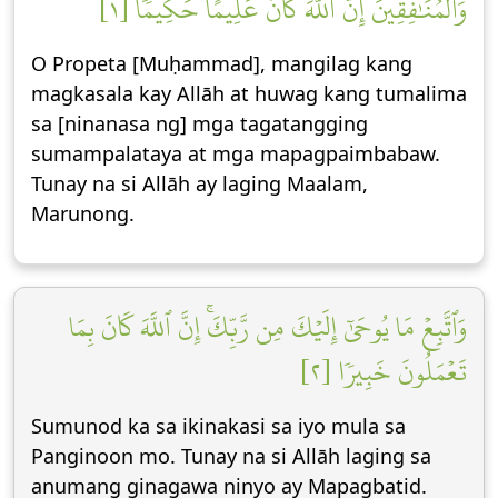
وَٱلۡمُنَٰفِقِينَۚ إِنَّ ٱللَّهَ كَانَ عَلِيمًا حَكِيمٗا [١]
O Propeta [Muḥammad], mangilag kang
magkasala kay Allāh at huwag kang tumalima
sa [ninanasa ng] mga tagatangging
sumampalataya at mga mapagpaimbabaw.
Tunay na si Allāh ay laging Maalam,
Marunong.
وَٱتَّبِعۡ مَا يُوحَىٰٓ إِلَيۡكَ مِن رَّبِّكَۚ إِنَّ ٱللَّهَ كَانَ بِمَا
تَعۡمَلُونَ خَبِيرٗا [٢]
Sumunod ka sa ikinakasi sa iyo mula sa
Panginoon mo. Tunay na si Allāh laging sa
anumang ginagawa ninyo ay Mapagbatid.