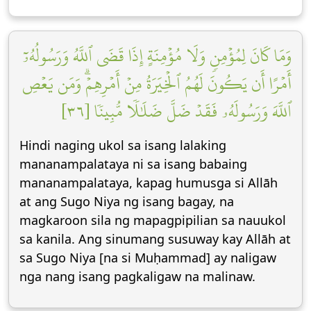
وَمَا كَانَ لِمُؤۡمِنٖ وَلَا مُؤۡمِنَةٍ إِذَا قَضَى ٱللَّهُ وَرَسُولُهُۥٓ
أَمۡرًا أَن يَكُونَ لَهُمُ ٱلۡخِيَرَةُ مِنۡ أَمۡرِهِمۡۗ وَمَن يَعۡصِ
ٱللَّهَ وَرَسُولَهُۥ فَقَدۡ ضَلَّ ضَلَٰلٗا مُّبِينٗا [٣٦]
Hindi naging ukol sa isang lalaking
mananampalataya ni sa isang babaing
mananampalataya, kapag humusga si Allāh
at ang Sugo Niya ng isang bagay, na
magkaroon sila ng mapagpipilian sa nauukol
sa kanila. Ang sinumang susuway kay Allāh at
sa Sugo Niya [na si Muḥammad] ay naligaw
nga nang isang pagkaligaw na malinaw.