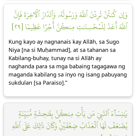
وَإِن كُنتُنَّ تُرِدۡنَ ٱللَّهَ وَرَسُولَهُۥ وَٱلدَّارَ ٱلۡأٓخِرَةَ فَإِنَّ
ٱللَّهَ أَعَدَّ لِلۡمُحۡسِنَٰتِ مِنكُنَّ أَجۡرًا عَظِيمٗا [٢٩]
Kung kayo ay nagnanais kay Allāh, sa Sugo
Niya [na si Muḥammad], at sa tahanan sa
Kabilang-buhay, tunay na si Allāh ay
naghanda para sa mga babaing tagagawa ng
maganda kabilang sa inyo ng isang pabuyang
sukdulan [sa Paraiso].”
يَٰنِسَآءَ ٱلنَّبِيِّ مَن يَأۡتِ مِنكُنَّ بِفَٰحِشَةٖ مُّبَيِّنَةٖ
يُضَٰعَفۡ لَهَا ٱلۡعَذَابُ ضِعۡفَيۡنِۚ وَكَانَ ذَٰلِكَ عَلَى ٱللَّهِ