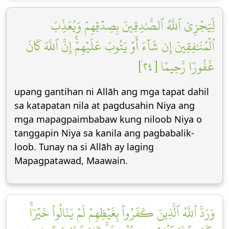
لِّيَجۡزِيَ ٱللَّهُ ٱلصَّٰدِقِينَ بِصِدۡقِهِمۡ وَيُعَذِّبَ
ٱلۡمُنَٰفِقِينَ إِن شَآءَ أَوۡ يَتُوبَ عَلَيۡهِمۡۚ إِنَّ ٱللَّهَ كَانَ
غَفُورٗا رَّحِيمٗا [٢٤]
upang gantihan ni Allāh ang mga tapat dahil
sa katapatan nila at pagdusahin Niya ang
mga mapagpaimbabaw kung niloob Niya o
tanggapin Niya sa kanila ang pagbabalik-
loob. Tunay na si Allāh ay laging
Mapagpatawad, Maawain.
وَرَدَّ ٱللَّهُ ٱلَّذِينَ كَفَرُواْ بِغَيۡظِهِمۡ لَمۡ يَنَالُواْ خَيۡرٗاۚ