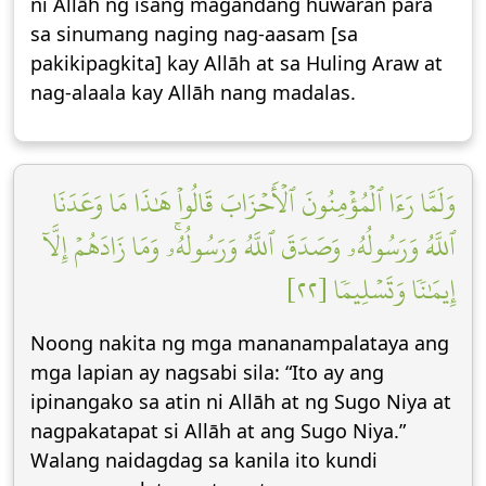
ni Allāh ng isang magandang huwaran para
sa sinumang naging nag-aasam [sa
pakikipagkita] kay Allāh at sa Huling Araw at
nag-alaala kay Allāh nang madalas.
وَلَمَّا رَءَا ٱلۡمُؤۡمِنُونَ ٱلۡأَحۡزَابَ قَالُواْ هَٰذَا مَا وَعَدَنَا
ٱللَّهُ وَرَسُولُهُۥ وَصَدَقَ ٱللَّهُ وَرَسُولُهُۥۚ وَمَا زَادَهُمۡ إِلَّآ
إِيمَٰنٗا وَتَسۡلِيمٗا [٢٢]
Noong nakita ng mga mananampalataya ang
mga lapian ay nagsabi sila: “Ito ay ang
ipinangako sa atin ni Allāh at ng Sugo Niya at
nagpakatapat si Allāh at ang Sugo Niya.”
Walang naidagdag sa kanila ito kundi