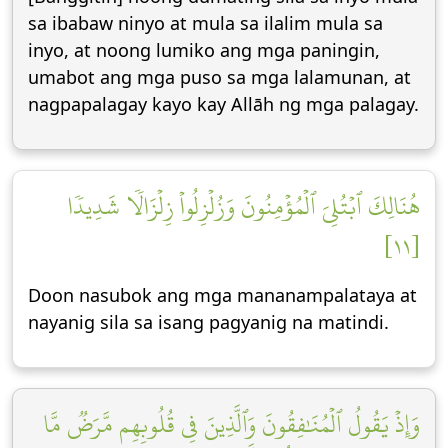
sa ibabaw ninyo at mula sa ilalim mula sa
inyo, at noong lumiko ang mga paningin,
umabot ang mga puso sa mga lalamunan, at
nagpapalagay kayo kay Allāh ng mga palagay.
هُنَالِكَ ٱبۡتُلِيَ ٱلۡمُؤۡمِنُونَ وَزُلۡزِلُواْ زِلۡزَالٗا شَدِيدٗا
[١١]
Doon nasubok ang mga mananampalataya at
nayanig sila sa isang pagyanig na matindi.
وَإِذۡ يَقُولُ ٱلۡمُنَٰفِقُونَ وَٱلَّذِينَ فِي قُلُوبِهِم مَّرَضٞ مَّا