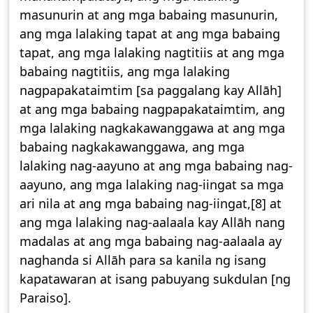
masunurin at ang mga babaing masunurin,
ang mga lalaking tapat at ang mga babaing
tapat, ang mga lalaking nagtitiis at ang mga
babaing nagtitiis, ang mga lalaking
nagpapakataimtim [sa paggalang kay Allāh]
at ang mga babaing nagpapakataimtim, ang
mga lalaking nagkakawanggawa at ang mga
babaing nagkakawanggawa, ang mga
lalaking nag-aayuno at ang mga babaing nag-
aayuno, ang mga lalaking nag-iingat sa mga
ari nila at ang mga babaing nag-iingat,[8] at
ang mga lalaking nag-aalaala kay Allāh nang
madalas at ang mga babaing nag-aalaala ay
naghanda si Allāh para sa kanila ng isang
kapatawaran at isang pabuyang sukdulan [ng
Paraiso].