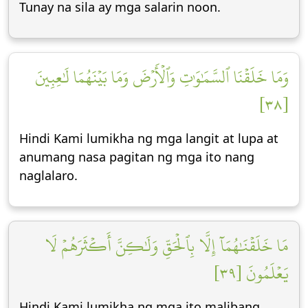
Tunay na sila ay mga salarin noon.
وَمَا خَلَقۡنَا ٱلسَّمَٰوَٰتِ وَٱلۡأَرۡضَ وَمَا بَيۡنَهُمَا لَٰعِبِينَ
[٣٨]
Hindi Kami lumikha ng mga langit at lupa at
anumang nasa pagitan ng mga ito nang
naglalaro.
مَا خَلَقۡنَٰهُمَآ إِلَّا بِٱلۡحَقِّ وَلَٰكِنَّ أَكۡثَرَهُمۡ لَا
يَعۡلَمُونَ [٣٩]
Hindi Kami lumikha ng mga ito malibang