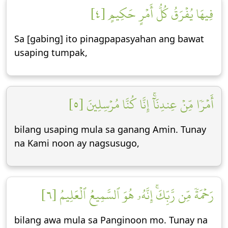
فِيهَا يُفۡرَقُ كُلُّ أَمۡرٍ حَكِيمٍ [٤]
Sa [gabing] ito pinagpapasyahan ang bawat
usaping tumpak,
أَمۡرٗا مِّنۡ عِندِنَآۚ إِنَّا كُنَّا مُرۡسِلِينَ [٥]
bilang usaping mula sa ganang Amin. Tunay
na Kami noon ay nagsusugo,
رَحۡمَةٗ مِّن رَّبِّكَۚ إِنَّهُۥ هُوَ ٱلسَّمِيعُ ٱلۡعَلِيمُ [٦]
bilang awa mula sa Panginoon mo. Tunay na