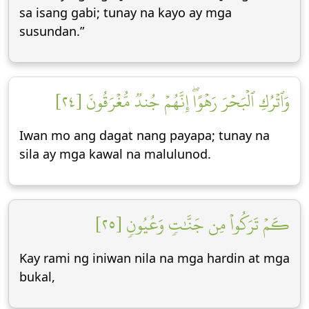
sa isang gabi; tunay na kayo ay mga
susundan.”
وَٱتۡرُكِ ٱلۡبَحۡرَ رَهۡوًاۖ إِنَّهُمۡ جُندٞ مُّغۡرَقُونَ [٢٤]
Iwan mo ang dagat nang payapa; tunay na
sila ay mga kawal na malulunod.
كَمۡ تَرَكُواْ مِن جَنَّٰتٖ وَعُيُونٖ [٢٥]
Kay rami ng iniwan nila na mga hardin at mga
bukal,