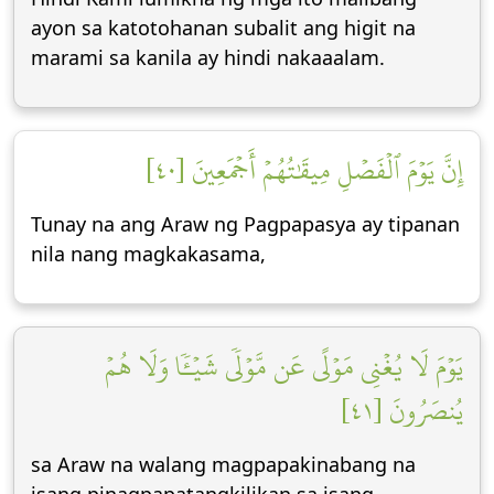
ayon sa katotohanan subalit ang higit na
marami sa kanila ay hindi nakaaalam.
إِنَّ يَوۡمَ ٱلۡفَصۡلِ مِيقَٰتُهُمۡ أَجۡمَعِينَ [٤٠]
Tunay na ang Araw ng Pagpapasya ay tipanan
nila nang magkakasama,
يَوۡمَ لَا يُغۡنِي مَوۡلًى عَن مَّوۡلٗى شَيۡـٔٗا وَلَا هُمۡ
يُنصَرُونَ [٤١]
sa Araw na walang magpapakinabang na