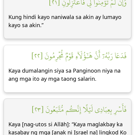
وَإِن لَّمۡ تُؤۡمِنُواْ لِي فَٱعۡتَزِلُونِ [٢١]
Kung hindi kayo naniwala sa akin ay lumayo
kayo sa akin.”
فَدَعَا رَبَّهُۥٓ أَنَّ هَٰٓؤُلَآءِ قَوۡمٞ مُّجۡرِمُونَ [٢٢]
Kaya dumalangin siya sa Panginoon niya na
ang mga ito ay mga taong salarin.
فَأَسۡرِ بِعِبَادِي لَيۡلًا إِنَّكُم مُّتَّبَعُونَ [٢٣]
Kaya [nag-utos si Allāh]: “Kaya maglakbay ka
kasabay ng mga [anak ni Israel na] lingkod Ko