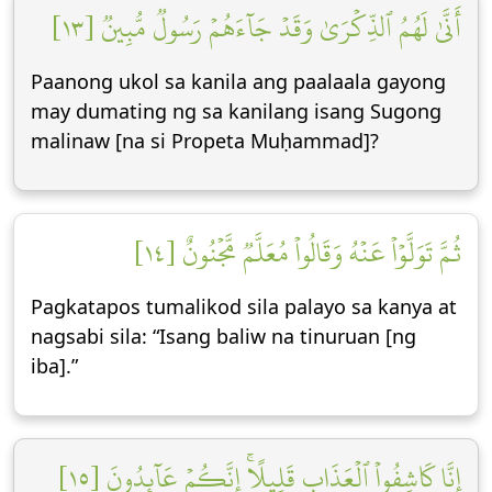
أَنَّىٰ لَهُمُ ٱلذِّكۡرَىٰ وَقَدۡ جَآءَهُمۡ رَسُولٞ مُّبِينٞ [١٣]
Paanong ukol sa kanila ang paalaala gayong
may dumating ng sa kanilang isang Sugong
malinaw [na si Propeta Muḥammad]?
ثُمَّ تَوَلَّوۡاْ عَنۡهُ وَقَالُواْ مُعَلَّمٞ مَّجۡنُونٌ [١٤]
Pagkatapos tumalikod sila palayo sa kanya at
nagsabi sila: “Isang baliw na tinuruan [ng
iba].”
إِنَّا كَاشِفُواْ ٱلۡعَذَابِ قَلِيلًاۚ إِنَّكُمۡ عَآئِدُونَ [١٥]