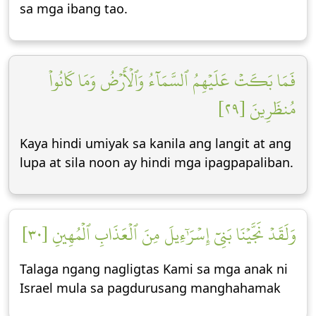
sa mga ibang tao.
فَمَا بَكَتۡ عَلَيۡهِمُ ٱلسَّمَآءُ وَٱلۡأَرۡضُ وَمَا كَانُواْ
مُنظَرِينَ [٢٩]
Kaya hindi umiyak sa kanila ang langit at ang
lupa at sila noon ay hindi mga ipagpapaliban.
وَلَقَدۡ نَجَّيۡنَا بَنِيٓ إِسۡرَٰٓءِيلَ مِنَ ٱلۡعَذَابِ ٱلۡمُهِينِ [٣٠]
Talaga ngang nagligtas Kami sa mga anak ni
Israel mula sa pagdurusang manghahamak