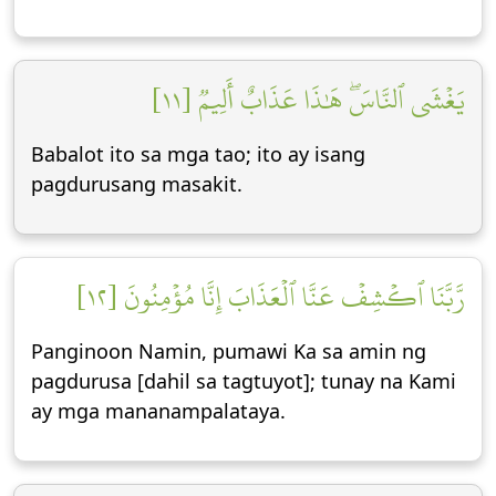
يَغۡشَى ٱلنَّاسَۖ هَٰذَا عَذَابٌ أَلِيمٞ [١١]
Babalot ito sa mga tao; ito ay isang
pagdurusang masakit.
رَّبَّنَا ٱكۡشِفۡ عَنَّا ٱلۡعَذَابَ إِنَّا مُؤۡمِنُونَ [١٢]
Panginoon Namin, pumawi Ka sa amin ng
pagdurusa [dahil sa tagtuyot]; tunay na Kami
ay mga mananampalataya.