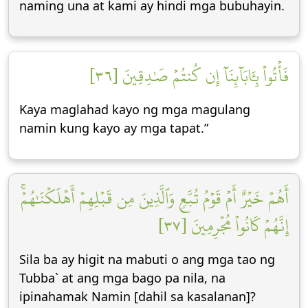
naming una at kami ay hindi mga bubuhayin.
فَأۡتُواْ بِـَٔابَآئِنَآ إِن كُنتُمۡ صَٰدِقِينَ [٣٦]
Kaya maglahad kayo ng mga magulang
namin kung kayo ay mga tapat.”
أَهُمۡ خَيۡرٌ أَمۡ قَوۡمُ تُبَّعٖ وَٱلَّذِينَ مِن قَبۡلِهِمۡ أَهۡلَكۡنَٰهُمۡۚ
إِنَّهُمۡ كَانُواْ مُجۡرِمِينَ [٣٧]
Sila ba ay higit na mabuti o ang mga tao ng
Tubba` at ang mga bago pa nila, na
ipinahamak Namin [dahil sa kasalanan]?