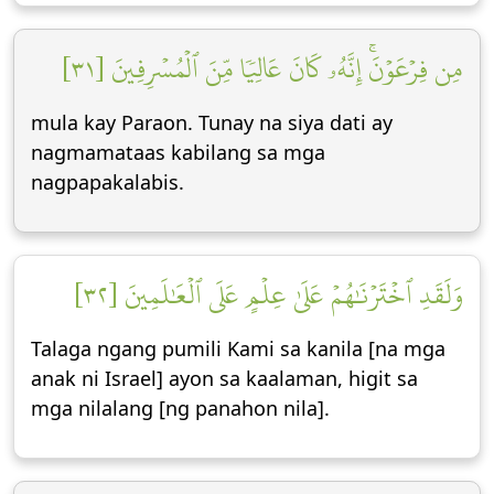
مِن فِرۡعَوۡنَۚ إِنَّهُۥ كَانَ عَالِيٗا مِّنَ ٱلۡمُسۡرِفِينَ [٣١]
mula kay Paraon. Tunay na siya dati ay
nagmamataas kabilang sa mga
nagpapakalabis.
وَلَقَدِ ٱخۡتَرۡنَٰهُمۡ عَلَىٰ عِلۡمٍ عَلَى ٱلۡعَٰلَمِينَ [٣٢]
Talaga ngang pumili Kami sa kanila [na mga
anak ni Israel] ayon sa kaalaman, higit sa
mga nilalang [ng panahon nila].