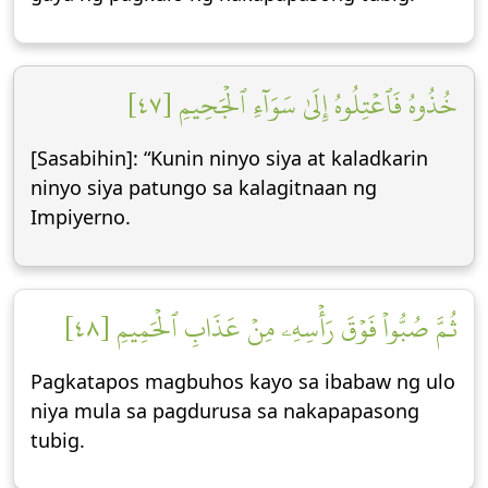
خُذُوهُ فَٱعۡتِلُوهُ إِلَىٰ سَوَآءِ ٱلۡجَحِيمِ [٤٧]
[Sasabihin]: “Kunin ninyo siya at kaladkarin
ninyo siya patungo sa kalagitnaan ng
Impiyerno.
ثُمَّ صُبُّواْ فَوۡقَ رَأۡسِهِۦ مِنۡ عَذَابِ ٱلۡحَمِيمِ [٤٨]
Pagkatapos magbuhos kayo sa ibabaw ng ulo
niya mula sa pagdurusa sa nakapapasong
tubig.