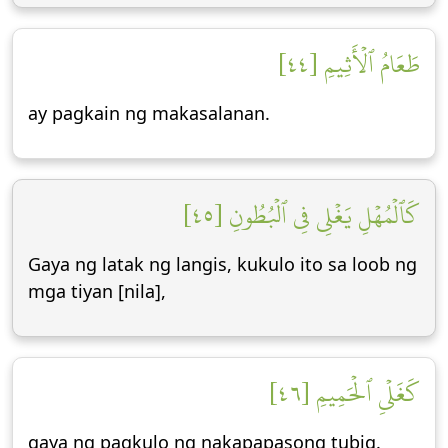
طَعَامُ ٱلۡأَثِيمِ [٤٤]
ay pagkain ng makasalanan.
كَٱلۡمُهۡلِ يَغۡلِي فِي ٱلۡبُطُونِ [٤٥]
Gaya ng latak ng langis, kukulo ito sa loob ng
mga tiyan [nila],
كَغَلۡيِ ٱلۡحَمِيمِ [٤٦]
gaya ng pagkulo ng nakapapasong tubig.