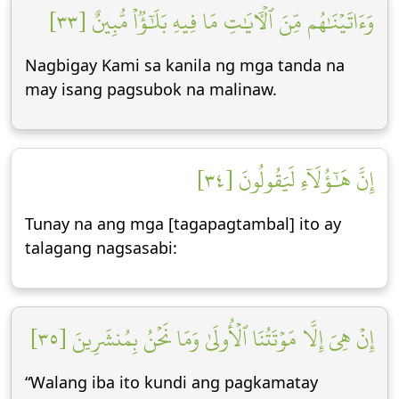
وَءَاتَيۡنَٰهُم مِّنَ ٱلۡأٓيَٰتِ مَا فِيهِ بَلَٰٓؤٞاْ مُّبِينٌ [٣٣]
Nagbigay Kami sa kanila ng mga tanda na
may isang pagsubok na malinaw.
إِنَّ هَٰٓؤُلَآءِ لَيَقُولُونَ [٣٤]
Tunay na ang mga [tagapagtambal] ito ay
talagang nagsasabi:
إِنۡ هِيَ إِلَّا مَوۡتَتُنَا ٱلۡأُولَىٰ وَمَا نَحۡنُ بِمُنشَرِينَ [٣٥]
“Walang iba ito kundi ang pagkamatay