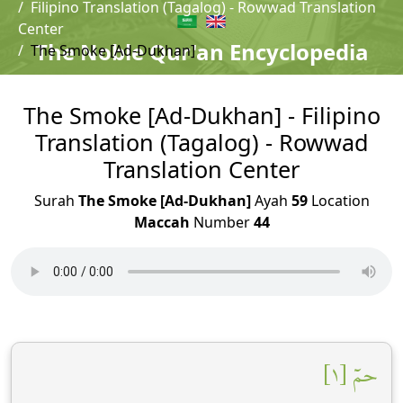
Filipino Translation (Tagalog) - Rowwad Translation
Center
The Noble Qur'an Encyclopedia
The Smoke [Ad-Dukhan]
The Smoke [Ad-Dukhan] - Filipino
Translation (Tagalog) - Rowwad
Translation Center
Surah
The Smoke [Ad-Dukhan]
Ayah
59
Location
Maccah
Number
44
حمٓ [١]