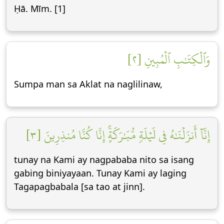
Ḥā. Mīm. [1]
وَٱلۡكِتَٰبِ ٱلۡمُبِينِ [٢]
Sumpa man sa Aklat na naglilinaw,
إِنَّآ أَنزَلۡنَٰهُ فِي لَيۡلَةٖ مُّبَٰرَكَةٍۚ إِنَّا كُنَّا مُنذِرِينَ [٣]
tunay na Kami ay nagpababa nito sa isang
gabing biniyayaan. Tunay Kami ay laging
Tagapagbabala [sa tao at jinn].