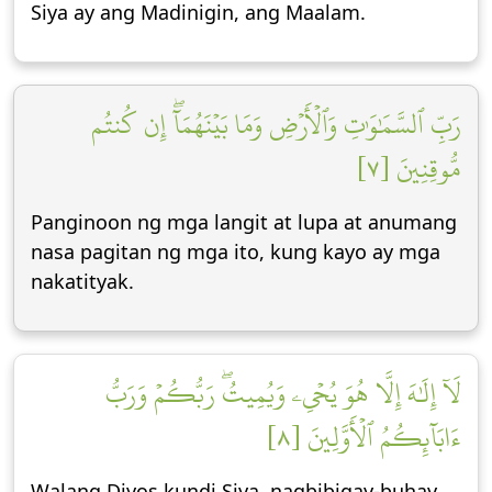
Siya ay ang Madinigin, ang Maalam.
رَبِّ ٱلسَّمَٰوَٰتِ وَٱلۡأَرۡضِ وَمَا بَيۡنَهُمَآۖ إِن كُنتُم
مُّوقِنِينَ [٧]
Panginoon ng mga langit at lupa at anumang
nasa pagitan ng mga ito, kung kayo ay mga
nakatityak.
لَآ إِلَٰهَ إِلَّا هُوَ يُحۡيِۦ وَيُمِيتُۖ رَبُّكُمۡ وَرَبُّ
ءَابَآئِكُمُ ٱلۡأَوَّلِينَ [٨]
Walang Diyos kundi Siya, nagbibigay-buhay