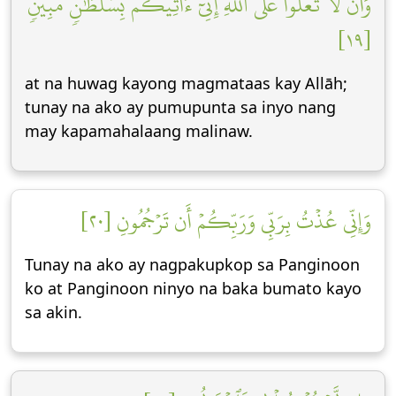
وَأَن لَّا تَعۡلُواْ عَلَى ٱللَّهِۖ إِنِّيٓ ءَاتِيكُم بِسُلۡطَٰنٖ مُّبِينٖ
[١٩]
at na huwag kayong magmataas kay Allāh;
tunay na ako ay pumupunta sa inyo nang
may kapamahalaang malinaw.
وَإِنِّي عُذۡتُ بِرَبِّي وَرَبِّكُمۡ أَن تَرۡجُمُونِ [٢٠]
Tunay na ako ay nagpakupkop sa Panginoon
ko at Panginoon ninyo na baka bumato kayo
sa akin.