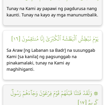
Tunay na Kami ay papawi ng pagdurusa nang
kaunti. Tunay na kayo ay mga manunumbalik.
يَوۡمَ نَبۡطِشُ ٱلۡبَطۡشَةَ ٱلۡكُبۡرَىٰٓ إِنَّا مُنتَقِمُونَ [١٦]
Sa Araw [ng Labanan sa Badr] na susunggab
Kami [sa kanila] ng pagsunggab na
pinakamalaki, tunay na Kami ay
maghihiganti.
۞ وَلَقَدۡ فَتَنَّا قَبۡلَهُمۡ قَوۡمَ فِرۡعَوۡنَ وَجَآءَهُمۡ رَسُولٞ
كَرِيمٌ [١٧]