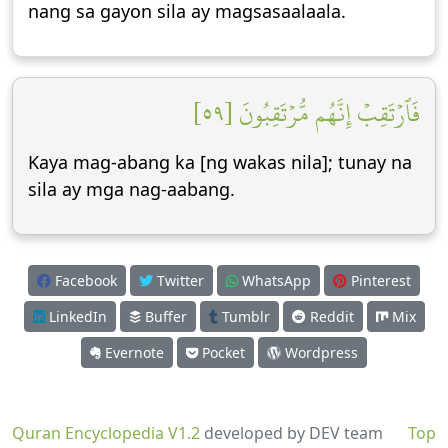
nang sa gayon sila ay magsasaalaala.
فَٱرۡتَقِبۡ إِنَّهُم مُّرۡتَقِبُونَ [٥٩]
Kaya mag-abang ka [ng wakas nila]; tunay na
sila ay mga nag-aabang.
Facebook
Twitter
WhatsApp
Pinterest
LinkedIn
Buffer
Tumblr
Reddit
Mix
Evernote
Pocket
Wordpress
Quran Encyclopedia V1.2
developed by DEV team
Top