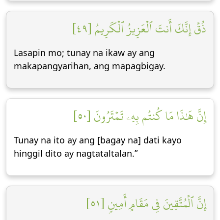
ذُقۡ إِنَّكَ أَنتَ ٱلۡعَزِيزُ ٱلۡكَرِيمُ [٤٩]
Lasapin mo; tunay na ikaw ay ang
makapangyarihan, ang mapagbigay.
إِنَّ هَٰذَا مَا كُنتُم بِهِۦ تَمۡتَرُونَ [٥٠]
Tunay na ito ay ang [bagay na] dati kayo
hinggil dito ay nagtataltalan.”
إِنَّ ٱلۡمُتَّقِينَ فِي مَقَامٍ أَمِينٖ [٥١]