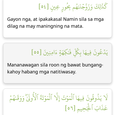
كَذَٰلِكَ وَزَوَّجۡنَٰهُم بِحُورٍ عِينٖ [٥٤]
Gayon nga, at ipakakasal Namin sila sa mga
dilag na may maningning na mata.
يَدۡعُونَ فِيهَا بِكُلِّ فَٰكِهَةٍ ءَامِنِينَ [٥٥]
Mananawagan sila roon ng bawat bungang-
kahoy habang mga natitiwasay.
لَا يَذُوقُونَ فِيهَا ٱلۡمَوۡتَ إِلَّا ٱلۡمَوۡتَةَ ٱلۡأُولَىٰۖ وَوَقَىٰهُمۡ
عَذَابَ ٱلۡجَحِيمِ [٥٦]