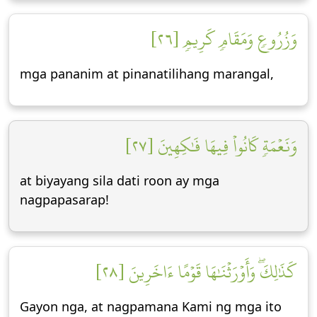
وَزُرُوعٖ وَمَقَامٖ كَرِيمٖ [٢٦]
mga pananim at pinanatilihang marangal,
وَنَعۡمَةٖ كَانُواْ فِيهَا فَٰكِهِينَ [٢٧]
at biyayang sila dati roon ay mga
nagpapasarap!
كَذَٰلِكَۖ وَأَوۡرَثۡنَٰهَا قَوۡمًا ءَاخَرِينَ [٢٨]
Gayon nga, at nagpamana Kami ng mga ito