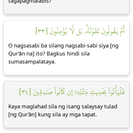
tagapagmalabis?
أَمۡ يَقُولُونَ تَقَوَّلَهُۥۚ بَل لَّا يُؤۡمِنُونَ [٣٣]
O nagsasabi ba silang nagsabi-sabi siya [ng
Qur’ān na] ito? Bagkus hindi sila
sumasampalataya.
فَلۡيَأۡتُواْ بِحَدِيثٖ مِّثۡلِهِۦٓ إِن كَانُواْ صَٰدِقِينَ [٣٤]
Kaya maglahad sila ng isang salaysay tulad
[ng Qur’ān] kung sila ay mga tapat.