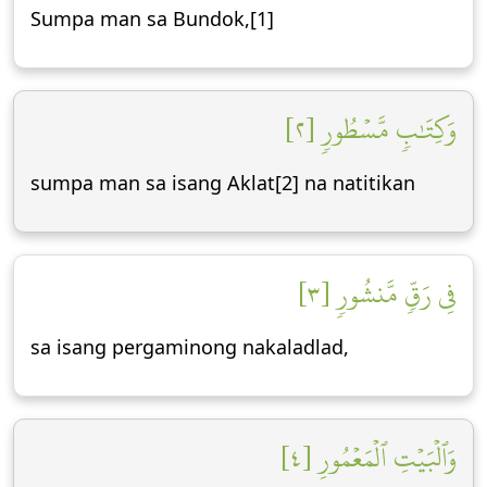
Sumpa man sa Bundok,[1]
وَكِتَٰبٖ مَّسۡطُورٖ [٢]
sumpa man sa isang Aklat[2] na natitikan
فِي رَقّٖ مَّنشُورٖ [٣]
sa isang pergaminong nakaladlad,
وَٱلۡبَيۡتِ ٱلۡمَعۡمُورِ [٤]