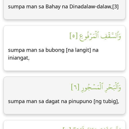
sumpa man sa Bahay na Dinadalaw-dalaw,[3]
وَٱلسَّقۡفِ ٱلۡمَرۡفُوعِ [٥]
sumpa man sa bubong [na langit] na
iniangat,
وَٱلۡبَحۡرِ ٱلۡمَسۡجُورِ [٦]
sumpa man sa dagat na pinupuno [ng tubig],