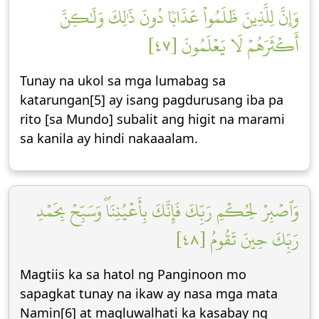
وَإِنَّ لِلَّذِينَ ظَلَمُواْ عَذَابٗا دُونَ ذَٰلِكَ وَلَٰكِنَّ
أَكۡثَرَهُمۡ لَا يَعۡلَمُونَ [٤٧]
Tunay na ukol sa mga lumabag sa
katarungan[5] ay isang pagdurusang iba pa
rito [sa Mundo] subalit ang higit na marami
sa kanila ay hindi nakaaalam.
وَٱصۡبِرۡ لِحُكۡمِ رَبِّكَ فَإِنَّكَ بِأَعۡيُنِنَاۖ وَسَبِّحۡ بِحَمۡدِ
رَبِّكَ حِينَ تَقُومُ [٤٨]
Magtiis ka sa hatol ng Panginoon mo
sapagkat tunay na ikaw ay nasa mga mata
Namin[6] at magluwalhati ka kasabay ng