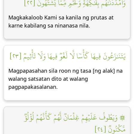
وَأَمۡدَدۡنَٰهُم بِفَٰكِهَةٖ وَلَحۡمٖ مِّمَّا يَشۡتَهُونَ [٢٢]
Magkakaloob Kami sa kanila ng prutas at
karne kabilang sa ninanasa nila.
يَتَنَٰزَعُونَ فِيهَا كَأۡسٗا لَّا لَغۡوٞ فِيهَا وَلَا تَأۡثِيمٞ [٢٣]
Magpapasahan sila roon ng tasa [ng alak] na
walang satsatan dito at walang
pagpapakasalanan.
۞ وَيَطُوفُ عَلَيۡهِمۡ غِلۡمَانٞ لَّهُمۡ كَأَنَّهُمۡ لُؤۡلُؤٞ
مَّكۡنُونٞ [٢٤]