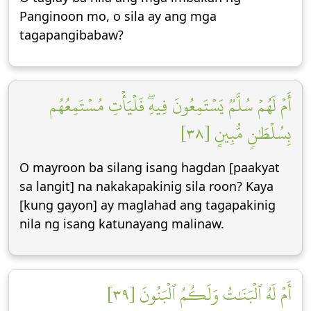
Panginoon mo, o sila ay ang mga
tagapangibabaw?
أَمۡ لَهُمۡ سُلَّمٞ يَسۡتَمِعُونَ فِيهِۖ فَلۡيَأۡتِ مُسۡتَمِعُهُم
بِسُلۡطَٰنٖ مُّبِينٍ [٣٨]
O mayroon ba silang isang hagdan [paakyat
sa langit] na nakakapakinig sila roon? Kaya
[kung gayon] ay maglahad ang tagapakinig
nila ng isang katunayang malinaw.
أَمۡ لَهُ ٱلۡبَنَٰتُ وَلَكُمُ ٱلۡبَنُونَ [٣٩]