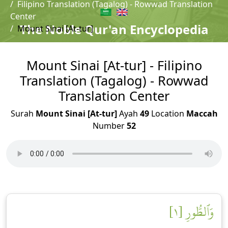
Filipino Translation (Tagalog) - Rowwad Translation
Center
The Noble Qur'an Encyclopedia
Mount Sinai [At-tur]
Mount Sinai [At-tur] - Filipino
Translation (Tagalog) - Rowwad
Translation Center
Surah
Mount Sinai [At-tur]
Ayah
49
Location
Maccah
Number
52
وَٱلطُّورِ [١]