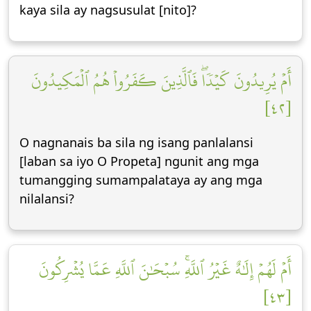
kaya sila ay nagsusulat [nito]?
أَمۡ يُرِيدُونَ كَيۡدٗاۖ فَٱلَّذِينَ كَفَرُواْ هُمُ ٱلۡمَكِيدُونَ
[٤٢]
O nagnanais ba sila ng isang panlalansi
[laban sa iyo O Propeta] ngunit ang mga
tumangging sumampalataya ay ang mga
nilalansi?
أَمۡ لَهُمۡ إِلَٰهٌ غَيۡرُ ٱللَّهِۚ سُبۡحَٰنَ ٱللَّهِ عَمَّا يُشۡرِكُونَ
[٤٣]