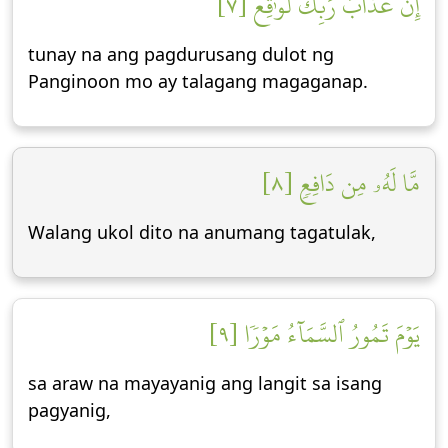
إِنَّ عَذَابَ رَبِّكَ لَوَٰقِعٞ [٧]
tunay na ang pagdurusang dulot ng
Panginoon mo ay talagang magaganap.
مَّا لَهُۥ مِن دَافِعٖ [٨]
Walang ukol dito na anumang tagatulak,
يَوۡمَ تَمُورُ ٱلسَّمَآءُ مَوۡرٗا [٩]
sa araw na mayayanig ang langit sa isang
pagyanig,