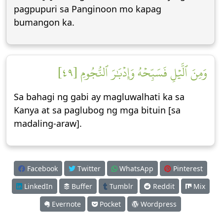
pagpupuri sa Panginoon mo kapag
bumangon ka.
وَمِنَ ٱلَّيۡلِ فَسَبِّحۡهُ وَإِدۡبَٰرَ ٱلنُّجُومِ [٤٩]
Sa bahagi ng gabi ay magluwalhati ka sa
Kanya at sa paglubog ng mga bituin [sa
madaling-araw].
Facebook
Twitter
WhatsApp
Pinterest
LinkedIn
Buffer
Tumblr
Reddit
Mix
Evernote
Pocket
Wordpress