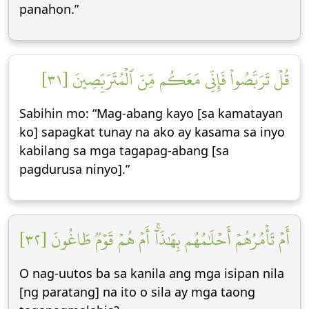
panahon.”
قُلۡ تَرَبَّصُواْ فَإِنِّي مَعَكُم مِّنَ ٱلۡمُتَرَبِّصِينَ [٣١]
Sabihin mo: “Mag-abang kayo [sa kamatayan
ko] sapagkat tunay na ako ay kasama sa inyo
kabilang sa mga tagapag-abang [sa
pagdurusa ninyo].”
أَمۡ تَأۡمُرُهُمۡ أَحۡلَٰمُهُم بِهَٰذَآۚ أَمۡ هُمۡ قَوۡمٞ طَاغُونَ [٣٢]
O nag-uutos ba sa kanila ang mga isipan nila
[ng paratang] na ito o sila ay mga taong