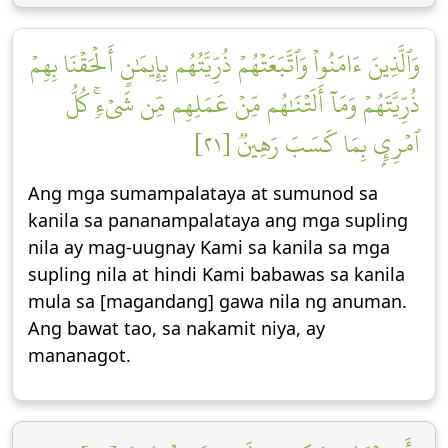
وَٱلَّذِينَ ءَامَنُواْ وَٱتَّبَعَتۡهُمۡ ذُرِّيَّتُهُم بِإِيمَٰنٍ أَلۡحَقۡنَا بِهِمۡ
ذُرِّيَّتَهُمۡ وَمَآ أَلَتۡنَٰهُم مِّنۡ عَمَلِهِم مِّن شَيۡءٖۚ كُلُّ
ٱمۡرِيِٕۭ بِمَا كَسَبَ رَهِينٞ [٢١]
Ang mga sumampalataya at sumunod sa
kanila sa pananampalataya ang mga supling
nila ay mag-uugnay Kami sa kanila sa mga
supling nila at hindi Kami babawas sa kanila
mula sa [magandang] gawa nila ng anuman.
Ang bawat tao, sa nakamit niya, ay
mananagot.