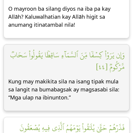
O mayroon ba silang diyos na iba pa kay
Allāh? Kaluwalhatian kay Allāh higit sa
anumang itinatambal nila!
وَإِن يَرَوۡاْ كِسۡفٗا مِّنَ ٱلسَّمَآءِ سَاقِطٗا يَقُولُواْ سَحَابٞ
مَّرۡكُومٞ [٤٤]
Kung may makikita sila na isang tipak mula
sa langit na bumabagsak ay magsasabi sila:
“Mga ulap na ibinunton.”
فَذَرۡهُمۡ حَتَّىٰ يُلَٰقُواْ يَوۡمَهُمُ ٱلَّذِي فِيهِ يُصۡعَقُونَ