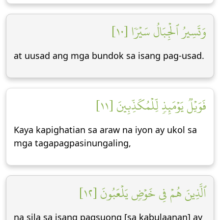
وَتَسِيرُ ٱلۡجِبَالُ سَيۡرٗا [١٠]
at uusad ang mga bundok sa isang pag-usad.
فَوَيۡلٞ يَوۡمَئِذٖ لِّلۡمُكَذِّبِينَ [١١]
Kaya kapighatian sa araw na iyon ay ukol sa
mga tagapagpasinungaling,
ٱلَّذِينَ هُمۡ فِي خَوۡضٖ يَلۡعَبُونَ [١٢]
na sila sa isang pagsuong [sa kabulaanan] ay