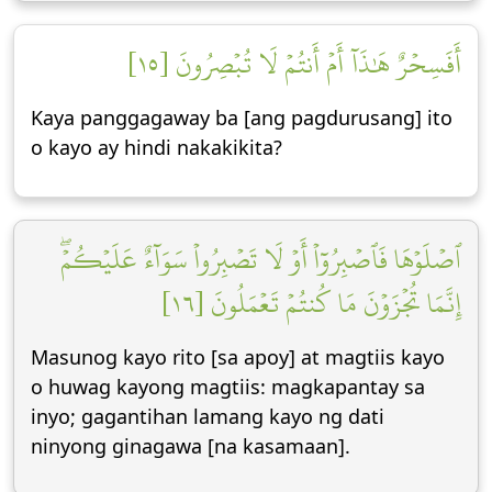
أَفَسِحۡرٌ هَٰذَآ أَمۡ أَنتُمۡ لَا تُبۡصِرُونَ [١٥]
Kaya panggagaway ba [ang pagdurusang] ito
o kayo ay hindi nakakikita?
ٱصۡلَوۡهَا فَٱصۡبِرُوٓاْ أَوۡ لَا تَصۡبِرُواْ سَوَآءٌ عَلَيۡكُمۡۖ
إِنَّمَا تُجۡزَوۡنَ مَا كُنتُمۡ تَعۡمَلُونَ [١٦]
Masunog kayo rito [sa apoy] at magtiis kayo
o huwag kayong magtiis: magkapantay sa
inyo; gagantihan lamang kayo ng dati
ninyong ginagawa [na kasamaan].