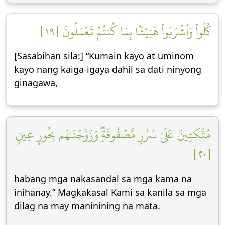
كُلُواْ وَٱشۡرَبُواْ هَنِيٓـَٔۢا بِمَا كُنتُمۡ تَعۡمَلُونَ [١٩]
[Sasabihan sila:] “Kumain kayo at uminom
kayo nang kaiga-igaya dahil sa dati ninyong
ginagawa,
مُتَّكِـِٔينَ عَلَىٰ سُرُرٖ مَّصۡفُوفَةٖۖ وَزَوَّجۡنَٰهُم بِحُورٍ عِينٖ
[٢٠]
habang mga nakasandal sa mga kama na
inihanay.” Magkakasal Kami sa kanila sa mga
dilag na may maninining na mata.