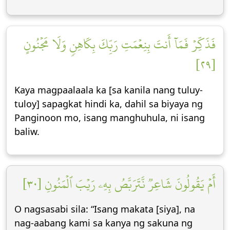
فَذَكِّرۡ فَمَآ أَنتَ بِنِعۡمَتِ رَبِّكَ بِكَاهِنٖ وَلَا مَجۡنُونٍ
[٢٩]
Kaya magpaalaala ka [sa kanila nang tuluy-
tuloy] sapagkat hindi ka, dahil sa biyaya ng
Panginoon mo, isang manghuhula, ni isang
baliw.
أَمۡ يَقُولُونَ شَاعِرٞ نَّتَرَبَّصُ بِهِۦ رَيۡبَ ٱلۡمَنُونِ [٣٠]
O nagsasabi sila: “Isang makata [siya], na
nag-aabang kami sa kanya ng sakuna ng