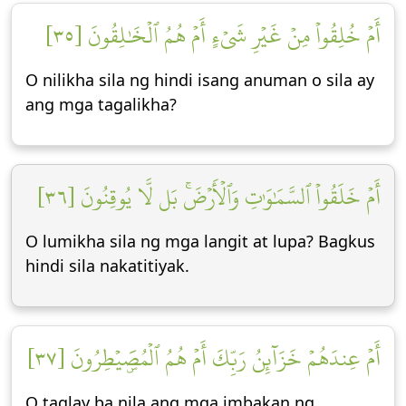
أَمۡ خُلِقُواْ مِنۡ غَيۡرِ شَيۡءٍ أَمۡ هُمُ ٱلۡخَٰلِقُونَ [٣٥]
O nilikha sila ng hindi isang anuman o sila ay
ang mga tagalikha?
أَمۡ خَلَقُواْ ٱلسَّمَٰوَٰتِ وَٱلۡأَرۡضَۚ بَل لَّا يُوقِنُونَ [٣٦]
O lumikha sila ng mga langit at lupa? Bagkus
hindi sila nakatitiyak.
أَمۡ عِندَهُمۡ خَزَآئِنُ رَبِّكَ أَمۡ هُمُ ٱلۡمُصَۜيۡطِرُونَ [٣٧]
O taglay ba nila ang mga imbakan ng