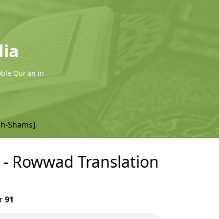
dia
oble Qur'an in
sh-Shams]
) - Rowwad Translation
r
91