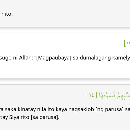
nito.
 ang sugo ni Allāh: “[Magpaubaya] sa dumalagang kamel
ۢبِهِمۡ فَسَوَّىٰهَا [١٤
 saka kinatay nila ito kaya nagsaklob [ng parusa] sa
y Siya rito [sa parusa].