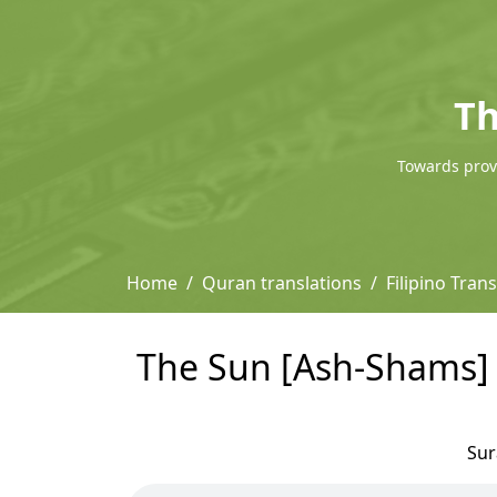
Th
Towards provi
Home
Quran translations
Filipino Tran
The Sun [Ash-Shams] -
Su