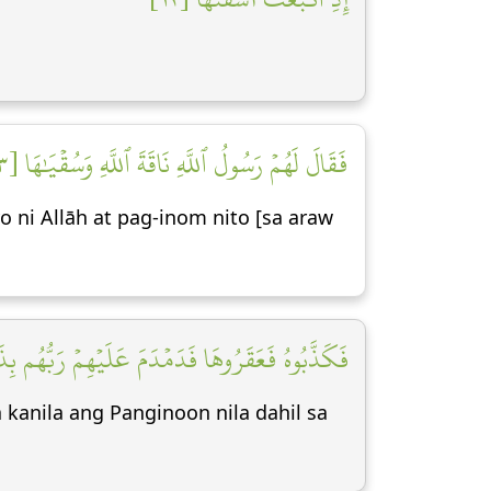
فَقَالَ لَهُمۡ رَسُولُ ٱللَّهِ نَاقَةَ ٱللَّهِ وَسُقۡيَٰهَا [١٣]
yo ni Allāh at pag-inom nito [sa araw
فَكَذَّبُوهُ فَعَقَرُوهَا فَدَمۡدَمَ عَلَيۡهِمۡ رَبُّهُم بِذَن]
 kanila ang Panginoon nila dahil sa