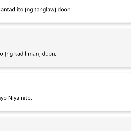
ntad ito [ng tanglaw] doon,
o [ng kadiliman] doon,
yo Niya nito,