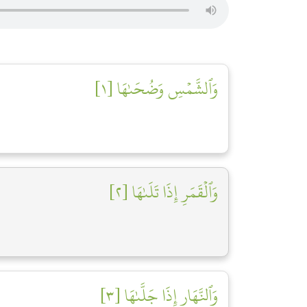
وَٱلشَّمۡسِ وَضُحَىٰهَا [١]
وَٱلۡقَمَرِ إِذَا تَلَىٰهَا [٢]
وَٱلنَّهَارِ إِذَا جَلَّىٰهَا [٣]