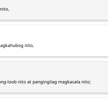
nito,
pagkahubog nito,
ng-loob nito at pangingilag magkasala nito;