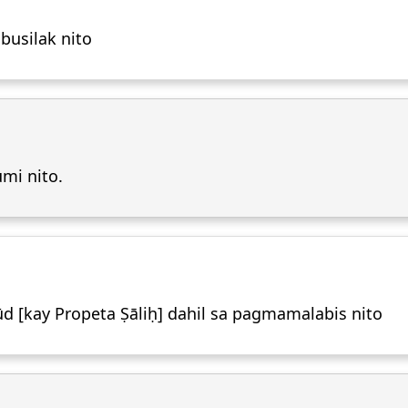
usilak nito
mi nito.
[kay Propeta Ṣāliḥ] dahil sa pagmamalabis nito