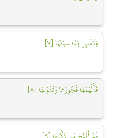
وَنَفۡسٖ وَمَا سَوَّىٰهَا [٧]
فَأَلۡهَمَهَا فُجُورَهَا وَتَقۡوَىٰهَا [٨]
قَدۡ أَفۡلَحَ مَن زَكَّىٰهَا [٩]