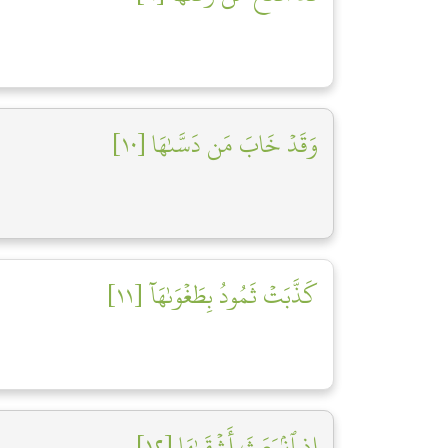
وَقَدۡ خَابَ مَن دَسَّىٰهَا [١٠]
كَذَّبَتۡ ثَمُودُ بِطَغۡوَىٰهَآ [١١]
إِذِ ٱنۢبَعَثَ أَشۡقَىٰهَا [١٢]