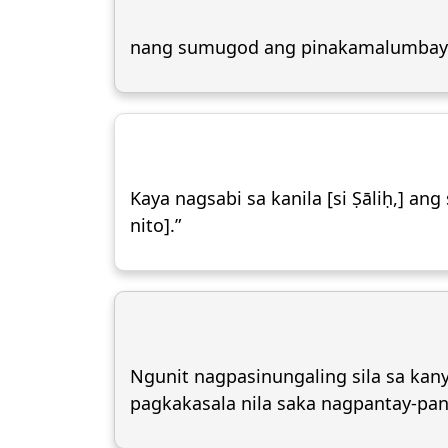
nang sumugod ang pinakamalumbay 
Kaya nagsabi sa kanila [si Ṣāliḥ,]
nito].”
Ngunit nagpasinungaling sila sa kanya
pagkakasala nila saka nagpantay-panta