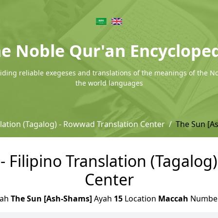
e Noble Qur'an Encyclope
ding reliable exegeses and translations of the meanings of the N
the world languages
slation (Tagalog) - Rowwad Translation Center
The Sun [A
 Filipino Translation (Tagalog
Center
rah
The Sun [Ash-Shams]
Ayah
15
Location
Maccah
Numbe