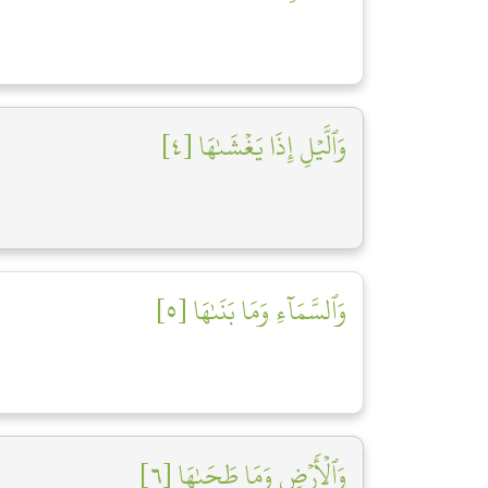
وَٱلَّيۡلِ إِذَا يَغۡشَىٰهَا [٤]
وَٱلسَّمَآءِ وَمَا بَنَىٰهَا [٥]
وَٱلۡأَرۡضِ وَمَا طَحَىٰهَا [٦]