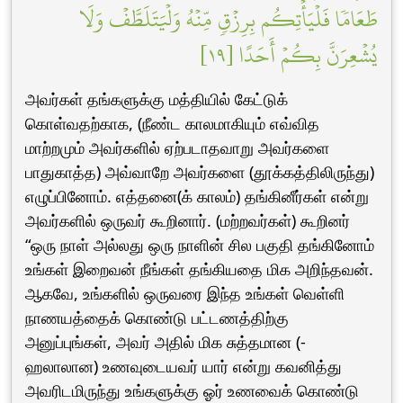
طَعَامٗا فَلۡيَأۡتِكُم بِرِزۡقٖ مِّنۡهُ وَلۡيَتَلَطَّفۡ وَلَا
يُشۡعِرَنَّ بِكُمۡ أَحَدًا [١٩]
அவர்கள் தங்களுக்கு மத்தியில் கேட்டுக்
கொள்வதற்காக, (நீண்ட காலமாகியும் எவ்வித
மாற்றமும் அவர்களில் ஏற்படாதவாறு அவர்களை
பாதுகாத்த) அவ்வாறே அவர்களை (தூக்கத்திலிருந்து)
எழுப்பினோம். எத்தனை(க் காலம்) தங்கினீர்கள் என்று
அவர்களில் ஒருவர் கூறினார். (மற்றவர்கள்) கூறினர்
“ஒரு நாள் அல்லது ஒரு நாளின் சில பகுதி தங்கினோம்
உங்கள் இறைவன் நீங்கள் தங்கியதை மிக அறிந்தவன்.
ஆகவே, உங்களில் ஒருவரை இந்த உங்கள் வெள்ளி
நாணயத்தைக் கொண்டு பட்டணத்திற்கு
அனுப்புங்கள், அவர் அதில் மிக சுத்தமான (-
ஹலாலான) உணவுடையவர் யார் என்று கவனித்து
அவரிடமிருந்து உங்களுக்கு ஓர் உணவைக் கொண்டு