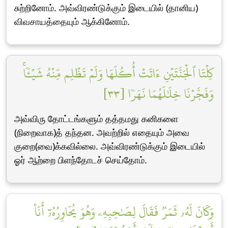
சுற்றினோம். அவ்விரண்டுக்கும் இடையில் (தானிய)
விவசாயத்தையும் ஆக்கினோம்.
كِلۡتَا ٱلۡجَنَّتَيۡنِ ءَاتَتۡ أُكُلَهَا وَلَمۡ تَظۡلِم مِّنۡهُ شَيۡـٔٗاۚ
وَفَجَّرۡنَا خِلَٰلَهُمَا نَهَرٗا [٣٣]
அவ்விரு தோட்டங்களும் தத்தமது கனிகளை
(நிறைவாக)த் தந்தன. அவற்றில் எதையும் அவை
குறை(வை)க்கவில்லை. அவ்விரண்டுக்கும் இடையில்
ஓர் ஆற்றை பிளந்தோடச் செய்தோம்.
وَكَانَ لَهُۥ ثَمَرٞ فَقَالَ لِصَٰحِبِهِۦ وَهُوَ يُحَاوِرُهُۥٓ أَنَا۠