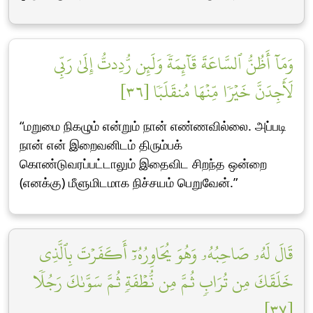
وَمَآ أَظُنُّ ٱلسَّاعَةَ قَآئِمَةٗ وَلَئِن رُّدِدتُّ إِلَىٰ رَبِّي
لَأَجِدَنَّ خَيۡرٗا مِّنۡهَا مُنقَلَبٗا [٣٦]
“மறுமை நிகழும் என்றும் நான் எண்ணவில்லை. அப்படி
நான் என் இறைவனிடம் திரும்பக்
கொண்டுவரப்பட்டாலும் இதைவிட சிறந்த ஒன்றை
(எனக்கு) மீளுமிடமாக நிச்சயம் பெறுவேன்.”
قَالَ لَهُۥ صَاحِبُهُۥ وَهُوَ يُحَاوِرُهُۥٓ أَكَفَرۡتَ بِٱلَّذِي
خَلَقَكَ مِن تُرَابٖ ثُمَّ مِن نُّطۡفَةٖ ثُمَّ سَوَّىٰكَ رَجُلٗا
[٣٧]