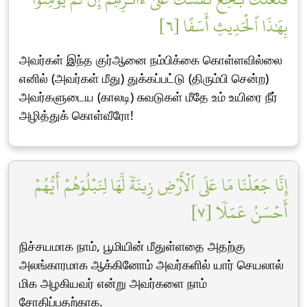
بِهَٰذَا ٱلۡحَدِيثِ أَسَفًا [٦]
அவர்கள் இந்த குர்ஆனை நம்பிக்கை கொள்ளவில்லை
எனில் (அவர்கள் மீது) துக்கப்பட்டு (திரும்பி சென்ற)
அவர்களுடைய (காலடி) சுவடுகள் மீதே உம் உயிரை நீர்
அழித்துக் கொள்வீரோ!
إِنَّا جَعَلۡنَا مَا عَلَى ٱلۡأَرۡضِ زِينَةٗ لَّهَا لِنَبۡلُوَهُمۡ أَيُّهُمۡ
أَحۡسَنُ عَمَلٗا [٧]
நிச்சயமாக நாம், பூமியின் மீதுள்ளதை அதற்கு
அலங்காரமாக ஆக்கினோம் அவர்களில் யார் செயலால்
மிக அழகியவர் என்று அவர்களை நாம்
சோதிப்பதற்காக.