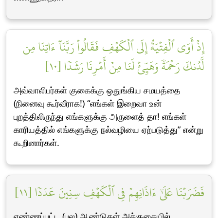
إِذۡ أَوَى ٱلۡفِتۡيَةُ إِلَى ٱلۡكَهۡفِ فَقَالُواْ رَبَّنَآ ءَاتِنَا مِن
لَّدُنكَ رَحۡمَةٗ وَهَيِّئۡ لَنَا مِنۡ أَمۡرِنَا رَشَدٗا [١٠]
அவ்வாலிபர்கள் குகைக்கு ஒதுங்கிய சமயத்தை
(நினைவு கூர்வீராக!) “எங்கள் இறைவா உன்
புறத்திலிருந்து எங்களுக்கு அருளைத் தா! எங்கள்
காரியத்தில் எங்களுக்கு நல்வழியை ஏற்படுத்து” என்று
கூறினார்கள்.
فَضَرَبۡنَا عَلَىٰٓ ءَاذَانِهِمۡ فِي ٱلۡكَهۡفِ سِنِينَ عَدَدٗا [١١]
எண்ணப்பட்ட (பல) ஆண்டுகள் அக்குகையில்