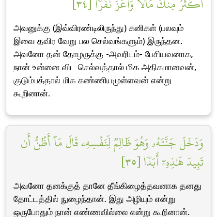
أَكۡثَرُ مِنكَ مَالٗا وَأَعَزُّ نَفَرٗا [٣٤]
அவனுக்கு (இவ்விரண்டிலிருந்து) கனிகள் (பலவும்
இவை தவிர வேறு பல செல்வங்களும்) இருந்தன.
அவனோ தன் தோழருக்கு -அவரிடம்- பேசியவனாக,
நான் உன்னை விட செல்வத்தால் மிக அதிகமானவன்,
குடும்பத்தால் மிக கண்ணியமுள்ளவன் என்று
கூறினான்.
وَدَخَلَ جَنَّتَهُۥ وَهُوَ ظَالِمٞ لِّنَفۡسِهِۦ قَالَ مَآ أَظُنُّ أَن
تَبِيدَ هَٰذِهِۦٓ أَبَدٗا [٣٥]
அவனோ தனக்குத் தானே தீங்கிழைத்தவனாக தனது
தோட்டத்தில் நுழைந்தான். இது அழியும் என்று
ஒருபோதும் நான் எண்ணவில்லை என்று கூறினான்.