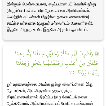
இன்னும் மென்மையான, தடிப்பமான பட்டுகளிலிருந்து
(விரும்பிய) பச்சை நிற ஆடைகளை அணிவார்கள்.
அவற்றில் கட்டில்கள் மீது(ள்ள தலையணைகளில்)
சாய்ந்தவர்களாக (ஒருவர் மற்றவரிடம் பேசுவார்கள்).
இதுவே சிறந்த கூலி. இதுவே அழகிய ஓய்விடம்.
۞ وَٱضۡرِبۡ لَهُم مَّثَلٗا رَّجُلَيۡنِ جَعَلۡنَا لِأَحَدِهِمَا
جَنَّتَيۡنِ مِنۡ أَعۡنَٰبٖ وَحَفَفۡنَٰهُمَا بِنَخۡلٖ وَجَعَلۡنَا
بَيۡنَهُمَا زَرۡعٗا [٣٢]
ஓர் உதாரணத்தை அவர்களுக்கு விவரிப்பீராக! இரு
ஆடவர்கள், அவ்விருவரில் ஒருவருக்கு
திராட்சைகளினால் நிரம்பிய இரு தோட்டங்களை
ஆக்கினோம். அவ்விரண்டையும் பேரிட்ச மரங்களால்