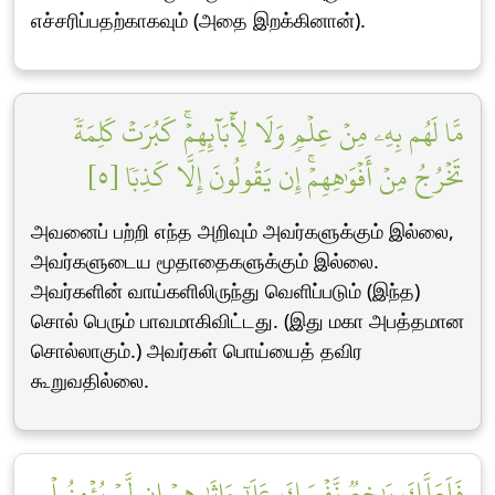
எச்சரிப்பதற்காகவும் (அதை இறக்கினான்).
مَّا لَهُم بِهِۦ مِنۡ عِلۡمٖ وَلَا لِأٓبَآئِهِمۡۚ كَبُرَتۡ كَلِمَةٗ
تَخۡرُجُ مِنۡ أَفۡوَٰهِهِمۡۚ إِن يَقُولُونَ إِلَّا كَذِبٗا [٥]
அவனைப் பற்றி எந்த அறிவும் அவர்களுக்கும் இல்லை,
அவர்களுடைய மூதாதைகளுக்கும் இல்லை.
அவர்களின் வாய்களிலிருந்து வெளிப்படும் (இந்த)
சொல் பெரும் பாவமாகிவிட்டது. (இது மகா அபத்தமான
சொல்லாகும்.) அவர்கள் பொய்யைத் தவிர
கூறுவதில்லை.
فَلَعَلَّكَ بَٰخِعٞ نَّفۡسَكَ عَلَىٰٓ ءَاثَٰرِهِمۡ إِن لَّمۡ يُؤۡمِنُواْ