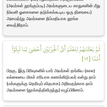
(அவர்கள் தூங்கும்படி) அவர்களுடைய காதுகளின் மீது
(வெளி ஓசைகளை தடுக்கக்கூடிய ஒரு திரையை)
அமைத்(து அவர்களை நிம்மதியாக தூங்க
வைத்)தோம்.
ثُمَّ بَعَثۡنَٰهُمۡ لِنَعۡلَمَ أَيُّ ٱلۡحِزۡبَيۡنِ أَحۡصَىٰ لِمَا لَبِثُوٓاْ
أَمَدٗا [١٢]
பிறகு, இரு பிரிவுகளில் யார் அவர்கள் தங்கிய (கால)
எல்லையை மிகச் சரியாக கணக்கிடுபவர் என்று நாம்
(மக்களுக்கு தெரியும் விதமாக) அறிவதற்காக நாம்
அவர்களை (தூக்கத்திலிருந்து) எழுப்பினோம்.