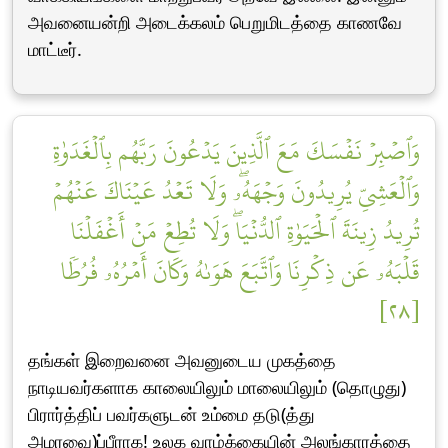
அவனையன்றி அடைக்கலம் பெறுமிடத்தை காணவே
மாட்டீர்.
وَٱصۡبِرۡ نَفۡسَكَ مَعَ ٱلَّذِينَ يَدۡعُونَ رَبَّهُم بِٱلۡغَدَوٰةِ
وَٱلۡعَشِيِّ يُرِيدُونَ وَجۡهَهُۥۖ وَلَا تَعۡدُ عَيۡنَاكَ عَنۡهُمۡ
تُرِيدُ زِينَةَ ٱلۡحَيَوٰةِ ٱلدُّنۡيَاۖ وَلَا تُطِعۡ مَنۡ أَغۡفَلۡنَا
قَلۡبَهُۥ عَن ذِكۡرِنَا وَٱتَّبَعَ هَوَىٰهُ وَكَانَ أَمۡرُهُۥ فُرُطٗا
[٢٨]
தங்கள் இறைவனை அவனுடைய முகத்தை
நாடியவர்களாக காலையிலும் மாலையிலும் (தொழுது)
பிரார்த்திப் பவர்களுடன் உம்மை தடு(த்து
அமரவை)ப்பீராக! உலக வாழ்க்கையின் அலங்காரத்தை