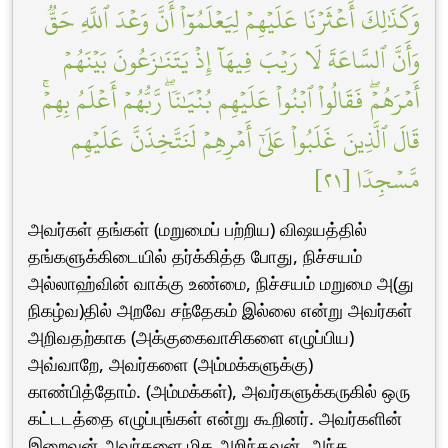
وَكَذَٰلِكَ أَعۡثَرۡنَا عَلَيۡهِمۡ لِيَعۡلَمُوٓاْ أَنَّ وَعۡدَ ٱللَّهِ حَقّٞ
وَأَنَّ ٱلسَّاعَةَ لَا رَيۡبَ فِيهَآ إِذۡ يَتَنَٰزَعُونَ بَيۡنَهُمۡ
أَمۡرَهُمۡۖ فَقَالُواْ ٱبۡنُواْ عَلَيۡهِم بُنۡيَٰنٗاۖ رَّبُّهُمۡ أَعۡلَمُ بِهِمۡۚ
قَالَ ٱلَّذِينَ غَلَبُواْ عَلَىٰٓ أَمۡرِهِمۡ لَنَتَّخِذَنَّ عَلَيۡهِم
مَّسۡجِدٗا [٢١]
அவர்கள் தங்கள் (மறுமைப் பற்றிய) விஷயத்தில்
தங்களுக்கிடையில் தர்க்கித்த போது, நிச்சயம்
அல்லாஹ்வின் வாக்கு உண்மை, நிச்சயம் மறுமை அ(து
நிகழ்வ)தில் அறவே சந்தேகம் இல்லை என்று அவர்கள்
அறிவதற்காக (அக்குகைவாசிகளை எழுப்பிய)
அவ்வாறே, அவர்களை (அம்மக்களுக்கு)
காண்பித்தோம். (அம்மக்கள்), அவர்களுக்கருகில் ஒரு
கட்டடத்தை எழுப்புங்கள் என்று கூறினர். அவர்களின்
இறைவன் அவர்களை மிக அறிந்தவன். அந்த