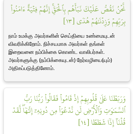
نَّحۡنُ نَقُصُّ عَلَيۡكَ نَبَأَهُم بِٱلۡحَقِّۚ إِنَّهُمۡ فِتۡيَةٌ ءَامَنُواْ
بِرَبِّهِمۡ وَزِدۡنَٰهُمۡ هُدٗى [١٣]
நாம் உமக்கு அவர்களின் செய்தியை உண்மையுடன்
விவரிக்கிறோம். நிச்சயமாக அவர்கள் தங்கள்
இறைவனை நம்பிக்கை கொண்ட வாலிபர்கள்.
அவர்களுக்கு (நம்பிக்கையுடன்) நேர்வழியை(யும்)
அதிகப்படுத்தினோம்.
وَرَبَطۡنَا عَلَىٰ قُلُوبِهِمۡ إِذۡ قَامُواْ فَقَالُواْ رَبُّنَا رَبُّ
ٱلسَّمَٰوَٰتِ وَٱلۡأَرۡضِ لَن نَّدۡعُوَاْ مِن دُونِهِۦٓ إِلَٰهٗاۖ لَّقَدۡ
قُلۡنَآ إِذٗا شَطَطًا [١٤]