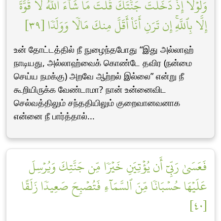
وَلَوۡلَآ إِذۡ دَخَلۡتَ جَنَّتَكَ قُلۡتَ مَا شَآءَ ٱللَّهُ لَا قُوَّةَ
إِلَّا بِٱللَّهِۚ إِن تَرَنِ أَنَا۠ أَقَلَّ مِنكَ مَالٗا وَوَلَدٗا [٣٩]
உன் தோட்டத்தில் நீ நுழைந்தபோது “இது அல்லாஹ்
நாடியது, அல்லாஹ்வைக் கொண்டே தவிர (நன்மை
செய்ய நமக்கு) அறவே ஆற்றல் இல்லை” என்று நீ
கூறியிருக்க வேண்டாமா? நான் உன்னைவிட
செல்வத்திலும் சந்ததியிலும் குறைவானவனாக
என்னை நீ பார்த்தால்...
فَعَسَىٰ رَبِّيٓ أَن يُؤۡتِيَنِ خَيۡرٗا مِّن جَنَّتِكَ وَيُرۡسِلَ
عَلَيۡهَا حُسۡبَانٗا مِّنَ ٱلسَّمَآءِ فَتُصۡبِحَ صَعِيدٗا زَلَقًا
[٤٠]