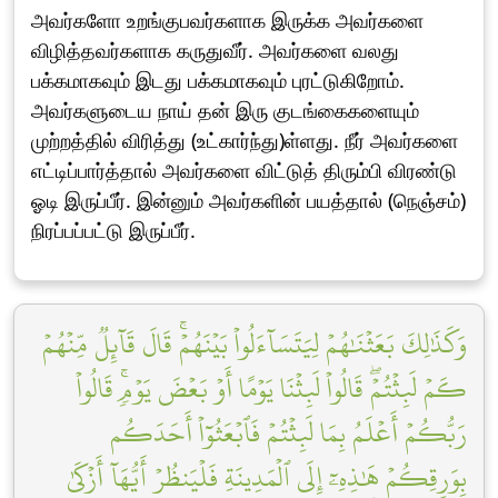
அவர்களோ உறங்குபவர்களாக இருக்க அவர்களை
விழித்தவர்களாக கருதுவீர். அவர்களை வலது
பக்கமாகவும் இடது பக்கமாகவும் புரட்டுகிறோம்.
அவர்களுடைய நாய் தன் இரு குடங்கைகளையும்
முற்றத்தில் விரித்து (உட்கார்ந்து)ள்ளது. நீர் அவர்களை
எட்டிப்பார்த்தால் அவர்களை விட்டுத் திரும்பி விரண்டு
ஓடி இருப்பீர். இன்னும் அவர்களின் பயத்தால் (நெஞ்சம்)
நிரப்பப்பட்டு இருப்பீர்.
وَكَذَٰلِكَ بَعَثۡنَٰهُمۡ لِيَتَسَآءَلُواْ بَيۡنَهُمۡۚ قَالَ قَآئِلٞ مِّنۡهُمۡ
كَمۡ لَبِثۡتُمۡۖ قَالُواْ لَبِثۡنَا يَوۡمًا أَوۡ بَعۡضَ يَوۡمٖۚ قَالُواْ
رَبُّكُمۡ أَعۡلَمُ بِمَا لَبِثۡتُمۡ فَٱبۡعَثُوٓاْ أَحَدَكُم
بِوَرِقِكُمۡ هَٰذِهِۦٓ إِلَى ٱلۡمَدِينَةِ فَلۡيَنظُرۡ أَيُّهَآ أَزۡكَىٰ