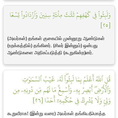
وَلَبِثُواْ فِي كَهۡفِهِمۡ ثَلَٰثَ مِاْئَةٖ سِنِينَ وَٱزۡدَادُواْ تِسۡعٗا
[٢٥]
(அவர்கள்) தங்கள் குகையில் முன்னூறு ஆண்டுகள்
(உறக்கத்தில்) தங்கினர். (சிலர் இன்னும்) ஒன்பது
ஆண்டுகளை அதிகப்படுத்தி (கூறுகின்ற)னர்.
قُلِ ٱللَّهُ أَعۡلَمُ بِمَا لَبِثُواْۖ لَهُۥ غَيۡبُ ٱلسَّمَٰوَٰتِ
وَٱلۡأَرۡضِۖ أَبۡصِرۡ بِهِۦ وَأَسۡمِعۡۚ مَا لَهُم مِّن دُونِهِۦ مِن
وَلِيّٖ وَلَا يُشۡرِكُ فِي حُكۡمِهِۦٓ أَحَدٗا [٢٦]
கூறுவீராக! (இன்று வரை) அவர்கள் தங்கிய(மொத்த