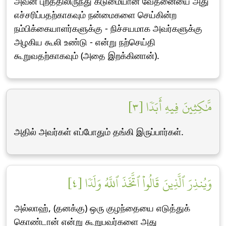
அவன் புறத்திலிருந்து கடுமையான வேதனையை அது
எச்சரிப்பதற்காகவும் நன்மைகளை செய்கின்ற
நம்பிக்கையாளர்களுக்கு - நிச்சயமாக அவர்களுக்கு
அழகிய கூலி உண்டு - என்று நற்செய்தி
கூறுவதற்காகவும் (அதை இறக்கினான்).
مَّٰكِثِينَ فِيهِ أَبَدٗا [٣]
அதில் அவர்கள் எப்போதும் தங்கி இருப்பார்கள்.
وَيُنذِرَ ٱلَّذِينَ قَالُواْ ٱتَّخَذَ ٱللَّهُ وَلَدٗا [٤]
அல்லாஹ், (தனக்கு) ஒரு குழந்தையை எடுத்துக்
கொண்டான் என்று கூறுபவர்களை அது