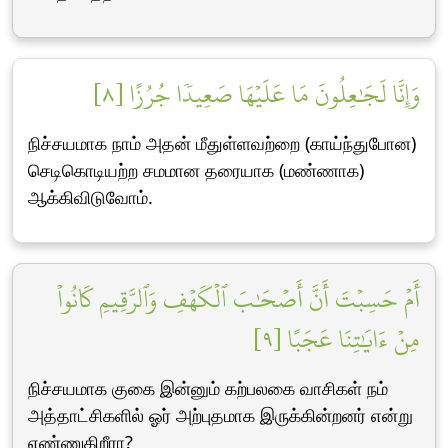
وَإِنَّا لَجَٰعِلُونَ مَا عَلَيۡهَا صَعِيدٗا جُرُزًا [٨]
நிச்சயமாக நாம் அதன் மீதுள்ளவற்றை (காய்ந்துபோன)
செடிகொடியற்ற சமமான தரையாக (மண்ணாக)
ஆக்கிவிடுவோம்.
أَمۡ حَسِبۡتَ أَنَّ أَصۡحَٰبَ ٱلۡكَهۡفِ وَٱلرَّقِيمِ كَانُواْ
مِنۡ ءَايَٰتِنَا عَجَبًا [٩]
நிச்சயமாக குகை இன்னும் கற்பலகை வாசிகள் நம்
அத்தாட்சிகளில் ஓர் அற்புதமாக இருக்கின்றனர் என்று
எண்ணுகிறீரா?