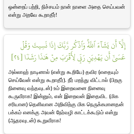
ஒன்றைப் பற்றி, நிச்சயம் நான் நாளை அதை செய்பவன்
என்று அறவே கூறாதீர்!
إِلَّآ أَن يَشَآءَ ٱللَّهُۚ وَٱذۡكُر رَّبَّكَ إِذَا نَسِيتَ وَقُلۡ
عَسَىٰٓ أَن يَهۡدِيَنِ رَبِّي لِأَقۡرَبَ مِنۡ هَٰذَا رَشَدٗا [٢٤]
அல்லாஹ் நாடினால் (என்று கூறியே) தவிர (எதையும்
செய்வேன் என்று கூறாதீர்). நீர் மறந்து விட்டால் (பிறகு
நினைவு வந்தவுடன்) உம் இறைவனை நினைவு
கூருவீராக! இன்னும், என் இறைவன் இதைவிட (மிக
சரியான) தெளிவான அறிவிற்கு மிக நெருக்கமானதன்
பக்கம் எனக்கு அவன் நேர்வழி காட்டக்கூடும் என்று
(ஆதரவுடன்) கூறுவீராக!