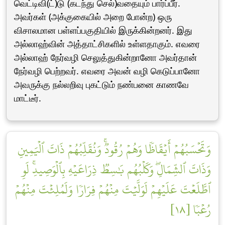
வெட்டிவி(ட்)டு (கடந்து செல்)வதையும் பார்ப்பீர்.
அவர்கள் (அக்குகையில் அறை போன்ற) ஒரு
விசாலமான பள்ளப்பகுதியில் இருக்கின்றனர். இது
அல்லாஹ்வின் அத்தாட்சிகளில் உள்ளதாகும். எவரை
அல்லாஹ் நேர்வழி செலுத்துகின்றானோ அவர்தான்
நேர்வழி பெற்றவர். எவரை அவன் வழி கெடுப்பானோ
அவருக்கு நல்லறிவு புகட்டும் நண்பனை காணவே
மாட்டீர்.
وَتَحۡسَبُهُمۡ أَيۡقَاظٗا وَهُمۡ رُقُودٞۚ وَنُقَلِّبُهُمۡ ذَاتَ ٱلۡيَمِينِ
وَذَاتَ ٱلشِّمَالِۖ وَكَلۡبُهُم بَٰسِطٞ ذِرَاعَيۡهِ بِٱلۡوَصِيدِۚ لَوِ
ٱطَّلَعۡتَ عَلَيۡهِمۡ لَوَلَّيۡتَ مِنۡهُمۡ فِرَارٗا وَلَمُلِئۡتَ مِنۡهُمۡ
رُعۡبٗا [١٨]