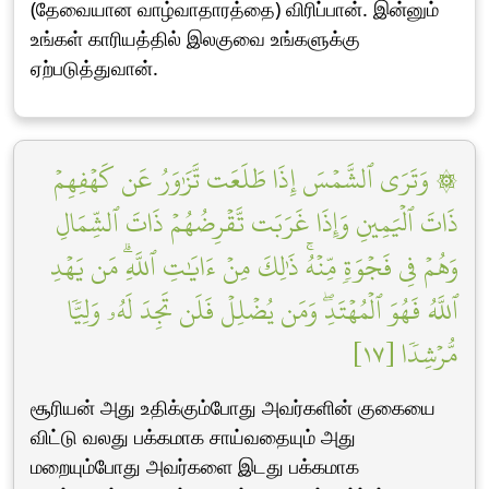
(தேவையான வாழ்வாதாரத்தை) விரிப்பான். இன்னும்
உங்கள் காரியத்தில் இலகுவை உங்களுக்கு
ஏற்படுத்துவான்.
۞ وَتَرَى ٱلشَّمۡسَ إِذَا طَلَعَت تَّزَٰوَرُ عَن كَهۡفِهِمۡ
ذَاتَ ٱلۡيَمِينِ وَإِذَا غَرَبَت تَّقۡرِضُهُمۡ ذَاتَ ٱلشِّمَالِ
وَهُمۡ فِي فَجۡوَةٖ مِّنۡهُۚ ذَٰلِكَ مِنۡ ءَايَٰتِ ٱللَّهِۗ مَن يَهۡدِ
ٱللَّهُ فَهُوَ ٱلۡمُهۡتَدِۖ وَمَن يُضۡلِلۡ فَلَن تَجِدَ لَهُۥ وَلِيّٗا
مُّرۡشِدٗا [١٧]
சூரியன் அது உதிக்கும்போது அவர்களின் குகையை
விட்டு வலது பக்கமாக சாய்வதையும் அது
மறையும்போது அவர்களை இடது பக்கமாக