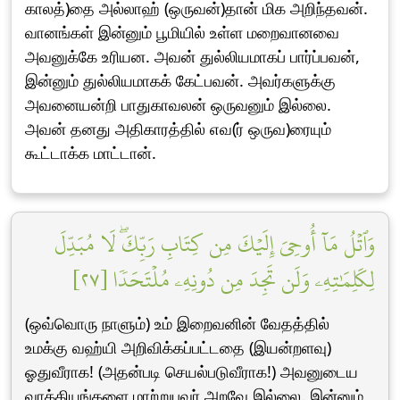
காலத்)தை அல்லாஹ் (ஒருவன்)தான் மிக அறிந்தவன்.
வானங்கள் இன்னும் பூமியில் உள்ள மறைவானவை
அவனுக்கே உரியன. அவன் துல்லியமாகப் பார்ப்பவன்,
இன்னும் துல்லியமாகக் கேட்பவன். அவர்களுக்கு
அவனையன்றி பாதுகாவலன் ஒருவனும் இல்லை.
அவன் தனது அதிகாரத்தில் எவ(ர் ஒருவ)ரையும்
கூட்டாக்க மாட்டான்.
وَٱتۡلُ مَآ أُوحِيَ إِلَيۡكَ مِن كِتَابِ رَبِّكَۖ لَا مُبَدِّلَ
لِكَلِمَٰتِهِۦ وَلَن تَجِدَ مِن دُونِهِۦ مُلۡتَحَدٗا [٢٧]
(ஒவ்வொரு நாளும்) உம் இறைவனின் வேதத்தில்
உமக்கு வஹ்யி அறிவிக்கப்பட்டதை (இயன்றளவு)
ஓதுவீராக! (அதன்படி செயல்படுவீராக!) அவனுடைய
வாக்கியங்களை மாற்றுபவர் அறவே இல்லை. இன்னும்