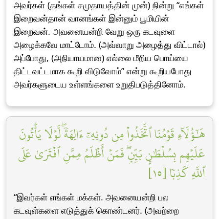
அவர்கள் (தங்கள் சமுதாயத்தின் முன்) நின்று “எங்கள்
இறைவன்தான் வானங்கள் இன்னும் பூமியின்
இறைவன். அவனையன்றி வேறு ஒரு கடவுளை
அழைக்கவே மாட்டோம். (அவ்வாறு அழைத்து விட்டால்)
அப்போது, (அநியாயமான) எல்லை மீறிய பொய்யை
திட்டவட்டமாக கூறி விடுவோம்” என்று கூறியபோது
அவர்களுடைய உள்ளங்களை உறுதிபடுத்தினோம்.
هَٰٓؤُلَآءِ قَوۡمُنَا ٱتَّخَذُواْ مِن دُونِهِۦٓ ءَالِهَةٗۖ لَّوۡلَا يَأۡتُونَ
عَلَيۡهِم بِسُلۡطَٰنِۭ بَيِّنٖۖ فَمَنۡ أَظۡلَمُ مِمَّنِ ٱفۡتَرَىٰ عَلَى
ٱللَّهِ كَذِبٗا [١٥]
“இவர்கள் எங்கள் மக்கள். அவனையன்றி பல
கடவுள்களை எடுத்துக் கொண்டனர். (அவற்றை