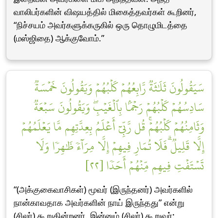
வாலிபர்களின் விஷயத்தில் மிகைத்தவர்கள் கூறினர்,
“நிச்சயம் அவர்களுக்கருகில் ஒரு தொழுமிடத்தை
(மஸ்ஜிதை) ஆக்குவோம்.”
سَيَقُولُونَ ثَلَٰثَةٞ رَّابِعُهُمۡ كَلۡبُهُمۡ وَيَقُولُونَ خَمۡسَةٞ
سَادِسُهُمۡ كَلۡبُهُمۡ رَجۡمَۢا بِٱلۡغَيۡبِۖ وَيَقُولُونَ سَبۡعَةٞ
وَثَامِنُهُمۡ كَلۡبُهُمۡۚ قُل رَّبِّيٓ أَعۡلَمُ بِعِدَّتِهِم مَّا يَعۡلَمُهُمۡ
إِلَّا قَلِيلٞۗ فَلَا تُمَارِ فِيهِمۡ إِلَّا مِرَآءٗ ظَٰهِرٗا وَلَا
تَسۡتَفۡتِ فِيهِم مِّنۡهُمۡ أَحَدٗا [٢٢]
“(அக்குகைவாசிகள்) மூவர் (இருந்தனர்) அவர்களில்
நான்காவதாக அவர்களின் நாய் இருந்தது” என்று
(சிலர்) கூறுகின்றனர். இன்னும் (சிலர்) கூறுவர்: