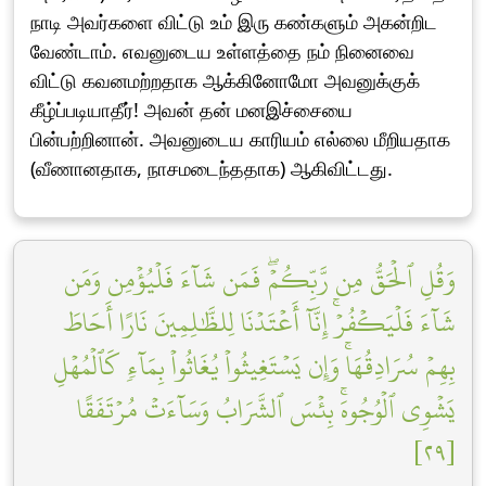
நாடி அவர்களை விட்டு உம் இரு கண்களும் அகன்றிட
வேண்டாம். எவனுடைய உள்ளத்தை நம் நினைவை
விட்டு கவனமற்றதாக ஆக்கினோமோ அவனுக்குக்
கீழ்ப்படியாதீர்! அவன் தன் மனஇச்சையை
பின்பற்றினான். அவனுடைய காரியம் எல்லை மீறியதாக
(வீணானதாக, நாசமடைந்ததாக) ஆகிவிட்டது.
وَقُلِ ٱلۡحَقُّ مِن رَّبِّكُمۡۖ فَمَن شَآءَ فَلۡيُؤۡمِن وَمَن
شَآءَ فَلۡيَكۡفُرۡۚ إِنَّآ أَعۡتَدۡنَا لِلظَّٰلِمِينَ نَارًا أَحَاطَ
بِهِمۡ سُرَادِقُهَاۚ وَإِن يَسۡتَغِيثُواْ يُغَاثُواْ بِمَآءٖ كَٱلۡمُهۡلِ
يَشۡوِي ٱلۡوُجُوهَۚ بِئۡسَ ٱلشَّرَابُ وَسَآءَتۡ مُرۡتَفَقًا
[٢٩]