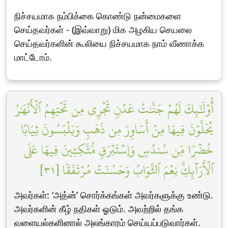
நிச்சயமாக நம்பிக்கை கொண்டு நன்மைகளை
செய்தவர்கள் - (இவ்வாறு) மிக அழகிய செயலை
செய்தவர்களின் கூலியை நிச்சயமாக நாம் வீணாக்க
மாட்டோம்.
أُوْلَٰٓئِكَ لَهُمۡ جَنَّٰتُ عَدۡنٖ تَجۡرِي مِن تَحۡتِهِمُ ٱلۡأَنۡهَٰرُ
يُحَلَّوۡنَ فِيهَا مِنۡ أَسَاوِرَ مِن ذَهَبٖ وَيَلۡبَسُونَ ثِيَابًا
خُضۡرٗا مِّن سُندُسٖ وَإِسۡتَبۡرَقٖ مُّتَّكِـِٔينَ فِيهَا عَلَى
ٱلۡأَرَآئِكِۚ نِعۡمَ ٱلثَّوَابُ وَحَسُنَتۡ مُرۡتَفَقٗا [٣١]
அவர்கள்: ‘அத்ன்’ சொர்க்கங்கள் அவர்களுக்கு உண்டு.
அவர்களின் கீழ் நதிகள் ஓடும். அவற்றில் தங்க
வளையல்களினால் அலங்காரம் செய்யப்படுவார்கள்.