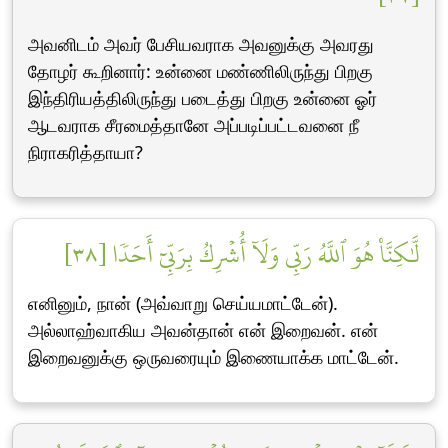
அவனிடம் அவர் பேசியவராக அவனுக்கு அவரது
தோழர் கூறினார்: உன்னை மண்ணிலிருந்து பிறகு
இந்திரியத்திலிருந்து படைத்து பிறகு உன்னை ஓர்
ஆடவராக சீரமைத்தானே அப்படிப்பட்டவனை நீ
நிராகரித்தாயா?
لَّٰكِنَّا۠ هُوَ ٱللَّهُ رَبِّي وَلَآ أُشۡرِكُ بِرَبِّيٓ أَحَدٗا [٣٨]
எனினும், நான் (அவ்வாறு செய்யமாட்டேன்).
அல்லாஹ்வாகிய அவன்தான் என் இறைவன். என்
இறைவனுக்கு ஒருவரையும் இணையாக்க மாட்டேன்.