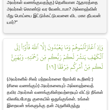
அவர்கள் வணங்குவதற்கு) தெளிவான ஆதாரத்தை
அவர்கள் கொண்டு வர வேண்டாமா? அல்லாஹ்வின்
மீது பொய்யை இட்டுக்கட்டுபவனை விட மகா தீயவன்
யார்?”
وَإِذِ ٱعۡتَزَلۡتُمُوهُمۡ وَمَا يَعۡبُدُونَ إِلَّا ٱللَّهَ فَأۡوُۥٓاْ إِلَى
ٱلۡكَهۡفِ يَنشُرۡ لَكُمۡ رَبُّكُم مِّن رَّحۡمَتِهِۦ وَيُهَيِّئۡ
لَكُم مِّنۡ أَمۡرِكُم مِّرۡفَقٗا [١٦]
(அவர்களில் சிலர் மற்றவர்களை நோக்கி கூறினர்:)
(சிலை வணங்கும்) அவர்களையும் அல்லாஹ்வைத்
தவிர அவர்கள் வணங்குகின்றவற்றையும் விட்டு நீங்கள்
விலகியபோது குகையில் ஒதுங்குங்கள். உங்கள்
இறைவன் உங்களுக்கு தன் அருளிலிருந்து