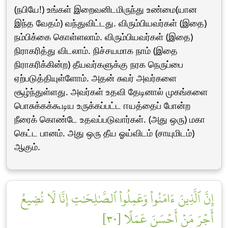
(நபியே!) உங்கள் இறைவனிடமிருந்து உண்மை(யான
இந்த வேதம்) வந்துவிட்டது. விரும்பியவர்கள் (இதை)
நம்பிக்கை கொள்ளலாம். விரும்பியவர்கள் (இதை)
நிராகரித்து விடலாம். நிச்சயமாக நாம் (இதை
நிராகரிக்கின்ற) தீயவர்களுக்கு நரக நெருப்பை
ஏற்படுத்தியுள்ளோம். அதன் சுவர் அவர்களை
சூழ்ந்துள்ளது. அவர்கள் உதவி தேடினால் முகங்களை
பொசுக்கக்கூடிய உருக்கப்பட்ட ஈயத்தைப் போன்ற
நீரைக் கொண்டே உதவப்படுவார்கள். (அது ஒரு) மகா
கெட்ட பானம். அது ஒரு தீய ஓய்விடம் (சாயுமிடம்)
ஆகும்.
إِنَّ ٱلَّذِينَ ءَامَنُواْ وَعَمِلُواْ ٱلصَّٰلِحَٰتِ إِنَّا لَا نُضِيعُ
أَجۡرَ مَنۡ أَحۡسَنَ عَمَلًا [٣٠]