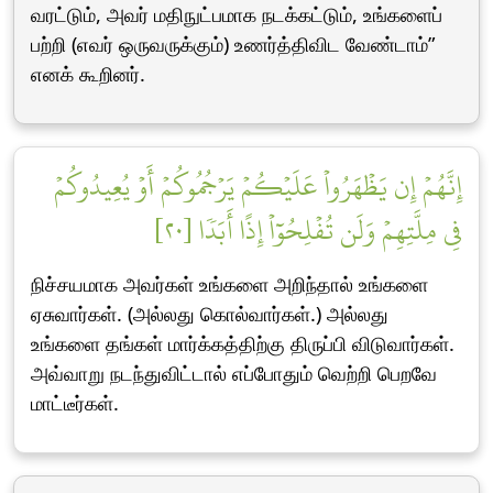
வரட்டும், அவர் மதிநுட்பமாக நடக்கட்டும், உங்களைப்
பற்றி (எவர் ஒருவருக்கும்) உணர்த்திவிட வேண்டாம்”
எனக் கூறினர்.
إِنَّهُمۡ إِن يَظۡهَرُواْ عَلَيۡكُمۡ يَرۡجُمُوكُمۡ أَوۡ يُعِيدُوكُمۡ
فِي مِلَّتِهِمۡ وَلَن تُفۡلِحُوٓاْ إِذًا أَبَدٗا [٢٠]
நிச்சயமாக அவர்கள் உங்களை அறிந்தால் உங்களை
ஏசுவார்கள். (அல்லது கொல்வார்கள்.) அல்லது
உங்களை தங்கள் மார்க்கத்திற்கு திருப்பி விடுவார்கள்.
அவ்வாறு நடந்துவிட்டால் எப்போதும் வெற்றி பெறவே
மாட்டீர்கள்.