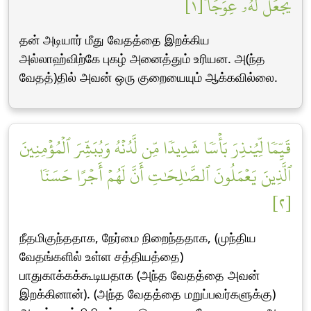
يَجۡعَل لَّهُۥ عِوَجَاۜ [١]
தன் அடியார் மீது வேதத்தை இறக்கிய
அல்லாஹ்விற்கே புகழ் அனைத்தும் உரியன. அ(ந்த
வேதத்)தில் அவன் ஒரு குறையையும் ஆக்கவில்லை.
قَيِّمٗا لِّيُنذِرَ بَأۡسٗا شَدِيدٗا مِّن لَّدُنۡهُ وَيُبَشِّرَ ٱلۡمُؤۡمِنِينَ
ٱلَّذِينَ يَعۡمَلُونَ ٱلصَّٰلِحَٰتِ أَنَّ لَهُمۡ أَجۡرًا حَسَنٗا
[٢]
நீதமிகுந்ததாக, நேர்மை நிறைந்ததாக, (முந்திய
வேதங்களில் உள்ள சத்தியத்தை)
பாதுகாக்கக்கூடியதாக (அந்த வேதத்தை அவன்
இறக்கினான்). (அந்த வேதத்தை மறுப்பவர்களுக்கு)