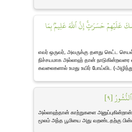
كَ عَلَيۡهِمۡ حَسَرَٰتٍۚ إِنَّ ٱللَّهَ عَلِيمُۢ بِمَا
எவர் ஒருவர், அவருக்கு தனது கெட்ட செயல
நிச்சயமாக அல்லாஹ் தான் நாடுகின்றவரை வ
கவலைகளால் உமது உயிர் போய்விட (-அழிந்த
 ٱلنُّشُورُ [٩
அல்லாஹ்தான் காற்றுகளை அனுப்புகின்றான
மூலம் அந்த பூமியை அது வறண்டதற்கு பின்னர் 