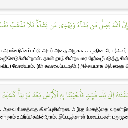
فَإِنَّ ٱللَّهَ يُضِلُّ مَن يَشَآءُ وَيَهۡدِي مَن يَشَآءُۖ فَلَا تَذۡهَبۡ نَفۡسُ
் அலங்கரிக்கப்பட்டு அவர் அதை அழகாக கருதினாரோ (அவர் மீத
ழிகெடுக்கின்றான். தான் நாடுகின்றவரை நேர்வழிபடுத்துகின
ுவிட) வேண்டாம். (நீர் கவலைப்படாதீர்.) நிச்சயமாக அல்லா
قۡنَٰهُ إِلَىٰ بَلَدٖ مَّيِّتٖ فَأَحۡيَيۡنَا بِهِ ٱلۡأَرۡضَ بَعۡدَ مَوۡتِهَاۚ كَذَٰلِكَ
். அவை மேகத்தை கிளப்புகின்றன. அ(ந்த மேகத்)தை வறண்டு
நாம் உயிர்ப்பிக்கின்றோம். இப்படித்தான் (படைப்புகள் மறுமுறை)