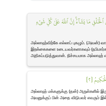
لۡخَلۡقِ مَا يَشَآءُۚ إِنَّ ٱللَّهَ عَلَىٰ كُلِّ شَيۡءٖ
அல்லாஹ்விற்கே எல்லாப் புகழும். (அவன்)
இறக்கைகளை உடையவர்களாகவும் (நபிமார்களி
அதிகப்படுத்துவான். நிச்சயமாக அல்லாஹ் எல
ۡحَكِيمُ [٢
அல்லாஹ் மக்களுக்கு (தன்) அருள்களில் இரு
அவனுக்குப் பின் அதை விடுபவர் எவரும்