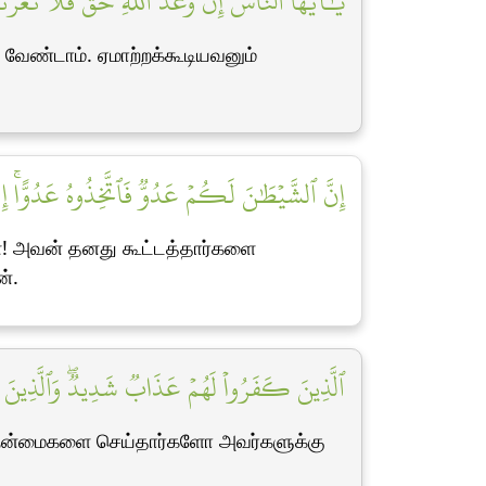
يَٰٓأَيُّهَا ٱلنَّاسُ إِنَّ وَعۡدَ ٱللَّهِ حَقّٞۖ فَلَا تَغُرَّ]
ேண்டாம். ஏமாற்றக்கூடியவனும்
إِنَّ ٱلشَّيۡطَٰنَ لَكُمۡ عَدُوّٞ فَٱتَّخِذُوهُ عَدُوًّاۚ ]
்! அவன் தனது கூட்டத்தார்களை
்.
ٱلَّذِينَ كَفَرُواْ لَهُمۡ عَذَابٞ شَدِيدٞۖ وَٱلَّذِينَ ء]
 நன்மைகளை செய்தார்களோ அவர்களுக்கு