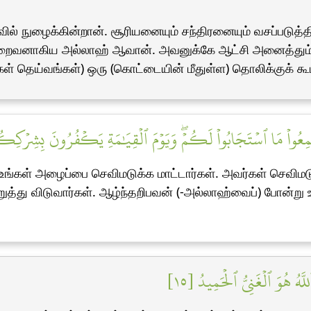
ல் நுழைக்கின்றான். சூரியனையும் சந்திரனையும் வசப்படுத்
றைவனாகிய அல்லாஹ் ஆவான். அவனுக்கே ஆட்சி அனைத்தும் 
கள் தெய்வங்கள்) ஒரு (கொட்டையின் மீதுள்ள) தொலிக்குக் கூட
عُواْ مَا ٱسۡتَجَابُواْ لَكُمۡۖ وَيَوۡمَ ٱلۡقِيَٰمَةِ يَكۡفُرُونَ بِشِرۡكِكُمۡۚ
்கள் அழைப்பை செவிமடுக்க மாட்டார்கள். அவர்கள் செவிமடுத்
து விடுவார்கள். ஆழ்ந்தறிபவன் (-அல்லாஹ்வைப்) போன்று உம
۞ َهُ هُوَ ٱلۡغَنِيُّ ٱلۡحَمِيدُ [١٥