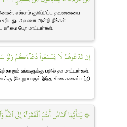
தினான். எல்லாம் குறிப்பிட்ட தவணையை
உரியது. அவனை அன்றி நீங்கள்
 உரிமை பெற மாட்டார்கள்.
إِن تَدۡعُوهُمۡ لَا يَسۡمَعُواْ دُعَآءَكُمۡ وَلَوۡ سَمِ]
தாலும் உங்களுக்கு பதில் தர மாட்டார்கள்.
க்கு (வேறு யாரும் இந்த சிலைகளைப் பற்றி
يَٰٓأَيُّهَا ٱلنَّاسُ أَنتُمُ ٱلۡفُقَرَآءُ إِلَى ٱللَّهِۖ وَٱللّ]