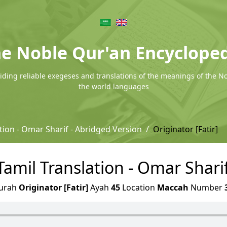
e Noble Qur'an Encyclope
ding reliable exegeses and translations of the meanings of the N
the world languages
tion - Omar Sharif - Abridged Version
Originator [Fatir]
- Tamil Translation - Omar Shari
urah
Originator [Fatir]
Ayah
45
Location
Maccah
Number