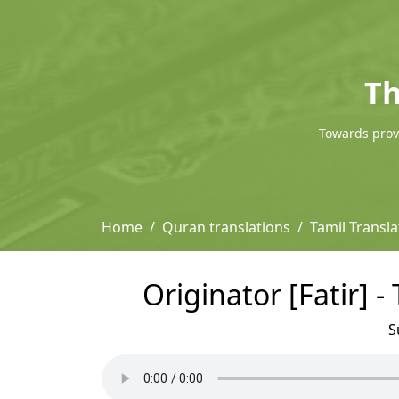
Th
Towards provi
Home
Quran translations
Tamil Transla
Originator [Fatir] 
S