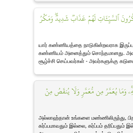
 يَمۡكُرُونَ ٱلسَّيِّـَٔاتِ لَهُمۡ عَذَابٞ شَدِيدٞۖ وَمَكۡرُ
யார் கண்ணியத்தை நாடுகின்றவராக இருப்
கண்ணியம் அனைத்தும் சொந்தமானது. அவன் 
சூழ்ச்சி செய்பவர்கள் - அவர்களுக்கு கடு
ِۦۚ وَمَا يُعَمَّرُ مِن مُّعَمَّرٖ وَلَا يُنقَصُ مِنۡ
அல்லாஹ்தான் உங்களை மண்ணிலிருந்து, பிற
கர்ப்பமாவதும் இல்லை, கர்ப்பம் தரிப்பது