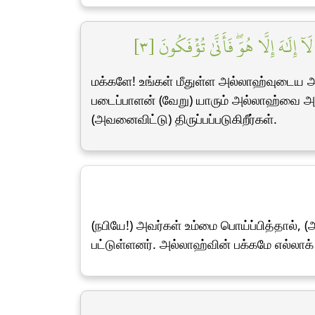
ِلَٰهَ إِلَّا هُوَۖ فَأَنَّىٰ تُؤۡفَكُونَ [٣
மக்களே! உங்கள் மீதுள்ள அல்லாஹ்வுடைய அ
படைப்பாளன் (வேறு) யாரும் அல்லாஹ்வை அ
(அவனைவிட்டு) திருப்பப்படுகிறீர்கள்.
(நபியே!) அவர்கள் உம்மை பொய்ப்பித்தால், (
பட்டுள்ளனர். அல்லாஹ்வின் பக்கமே எல்லாக் க