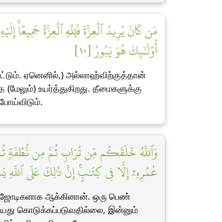
مَن كَانَ يُرِيدُ ٱلۡعِزَّةَ فَلِلَّهِ ٱلۡعِزَّةُ جَمِيعًاۚ إ
أُوْلَٰٓئِكَ هُوَ يَبُورُ [١٠]
ம். ஏனெனில்,) அல்லாஹ்விற்குத்தான்
மேலும்) உயர்த்துகிறது. தீமைகளுக்கு
போய்விடும்.
وَٱللَّهُ خَلَقَكُم مِّن تُرَابٖ ثُمَّ مِن نُّطۡفَةٖ ثُمَّ
عُمُرِهِۦٓ إِلَّا فِي كِتَٰبٍۚ إِنَّ ذَٰلِكَ عَلَى ٱللَّهِ يَس]
ளை ஜோடிகளாக ஆக்கினான். ஒரு பெண்
 வயது கொடுக்கப்படுவதில்லை, இன்னும்