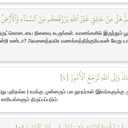
ۡۚ هَلۡ مِنۡ خَٰلِقٍ غَيۡرُ ٱللَّهِ يَرۡزُقُكُم مِّنَ ٱلسَّمَآءِ وَٱلۡأَرۡضِۚ لَآ إ
ருட்கொடையை நினைவு கூருங்கள். வானங்களில் இருந்தும் பூமி
ன்றி உண்டா? அவனைத்தவிர வணக்கத்திற்குரியவன் வேறு யார
 وَإِلَى ٱللَّهِ تُرۡجَعُ ٱلۡأُمُورُ [٤
அது புதிதல்ல.) உமக்கு முன்னரும் பல தூதர்கள் (இவர்களுக்கு 
ாரியங்களும் திருப்பப்படும்.