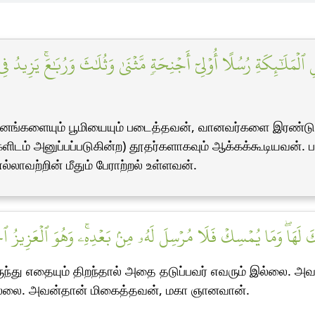
ۡمَلَٰٓئِكَةِ رُسُلًا أُوْلِيٓ أَجۡنِحَةٖ مَّثۡنَىٰ وَثُلَٰثَ وَرُبَٰعَۚ يَزِيدُ فِي ٱ
 வானங்களையும் பூமியையும் படைத்தவன், வானவர்களை இரண்டு இ
டம் அனுப்பப்படுகின்ற) தூதர்களாகவும் ஆக்கக்கூடியவன். 
்லாவற்றின் மீதும் பேராற்றல் உள்ளவன்.
كَ لَهَاۖ وَمَا يُمۡسِكۡ فَلَا مُرۡسِلَ لَهُۥ مِنۢ بَعۡدِهِۦۚ وَهُوَ ٱلۡعَزِيزُ ٱل
ந்து எதையும் திறந்தால் அதை தடுப்பவர் எவரும் இல்லை. அவன்
 இல்லை. அவன்தான் மிகைத்தவன், மகா ஞானவான்.