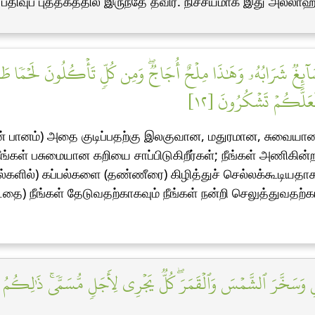
ிவுப் புத்தகத்தில் இருந்தே தவிர. நிச்சயமாக இது அல்லாஹ
ِغٞ شَرَابُهُۥ وَهَٰذَا مِلۡحٌ أُجَاجٞۖ وَمِن كُلّٖ تَأۡكُلُونَ لَحۡمٗا طَرِي
لَعَلَّكُمۡ تَشۡكُرُونَ [١٢
் பானம்) அதை குடிப்பதற்கு இலகுவான, மதுரமான, சுவையானத
 நீங்கள் பசுமையான கறியை சாப்பிடுகிறீர்கள்; நீங்கள் அணிகி
ல்களில்) கப்பல்களை (தண்ணீரை) கிழித்துச் செல்லக்கூடியதாக ப
்டதை) நீங்கள் தேடுவதற்காகவும் நீங்கள் நன்றி செலுத்துவதற்
َيۡلِ وَسَخَّرَ ٱلشَّمۡسَ وَٱلۡقَمَرَۖ كُلّٞ يَجۡرِي لِأَجَلٖ مُّسَمّٗىۚ ذَٰلِكُمُ ٱ