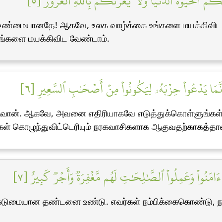
نَّكُمُ ٱلۡحَيَوٰةُ ٱلدُّنۡيَا وَلَا يَغُرَّنَّكُم بِٱللَّهِ ٱلۡغَرُورُ [٥
ு உண்மையானதே! ஆகவே, உலக வாழ்க்கை உங்களை மயக்கிவிட வ
உங்களை மயக்கிவிட வேண்டாம்.
إِنَّمَا يَدۡعُواْ حِزۡبَهُۥ لِيَكُونُواْ مِنۡ أَصۡحَٰبِ ٱلسَّعِيرِ [٦
 ஆவான். ஆகவே, அவனை எதிரியாகவே எடுத்துக்கொள்ளுங்கள
்கள் கொழுந்துவிட்டெரியும் நரகவாசிகளாக ஆகுவதற்காகத்தான
َامَنُواْ وَعَمِلُواْ ٱلصَّٰلِحَٰتِ لَهُم مَّغۡفِرَةٞ وَأَجۡرٞ كَبِيرٌ [٧
கு கடுமையான தண்டனை உண்டு. எவர்கள் நம்பிக்கைகொண்டு,