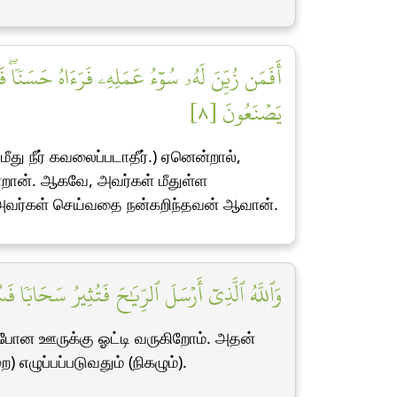
أَفَمَن زُيِّنَ لَهُۥ سُوٓءُ عَمَلِهِۦ فَرَءَاهُ حَسَنٗاۖ 
يَصۡنَعُونَ [٨]
ு நீர் கவலைப்படாதீர்.) ஏனென்றால்,
்றான். ஆகவே, அவர்கள் மீதுள்ள
ஹ் அவர்கள் செய்வதை நன்கறிந்தவன் ஆவான்.
وَٱللَّهُ ٱلَّذِيٓ أَرۡسَلَ ٱلرِّيَٰحَ فَتُثِيرُ سَحَابٗا فَسُ]
போன ஊருக்கு ஓட்டி வருகிறோம். அதன்
 எழுப்பப்படுவதும் (நிகழும்).