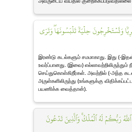
அவருடைய வயதில் குறைக்கப்படுவதில்லை பத
ّٗا وَتَسۡتَخۡرِجُونَ حِلۡيَةٗ تَلۡبَسُونَهَاۖ وَتَرَى
இரண்டு கடல்களும் சமமாகாது. இது (-இதன
உவர்ப்பானது. (இவை) எல்லாவற்றிலிருந்தும்
செய்துகொள்கிறீர்கள். அவற்றில் (-அந்த கட
அருள்களிலிருந்து (உங்களுக்கு விதிக்கப்பட
பயணிக்க வைத்தான்).
للَّهُ رَبُّكُمۡ لَهُ ٱلۡمُلۡكُۚ وَٱلَّذِينَ تَدۡعُونَ