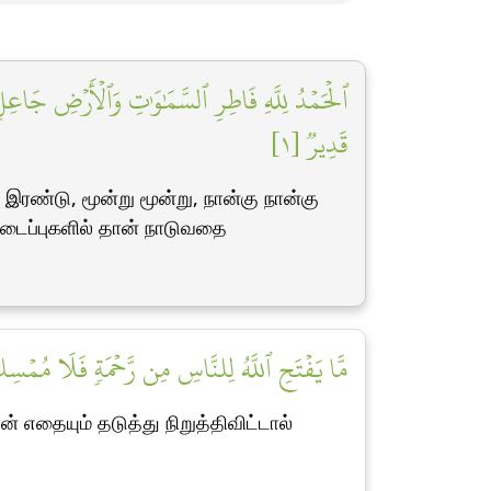
ٱلۡحَمۡدُ لِلَّهِ فَاطِرِ ٱلسَّمَٰوَٰتِ وَٱلۡأَرۡضِ جَاعِلِ ٱل
قَدِيرٞ [١]
ரண்டு, மூன்று மூன்று, நான்கு நான்கு
படைப்புகளில் தான் நாடுவதை
مَّا يَفۡتَحِ ٱللَّهُ لِلنَّاسِ مِن رَّحۡمَةٖ فَلَا مُمۡسِ]
 எதையும் தடுத்து நிறுத்திவிட்டால்