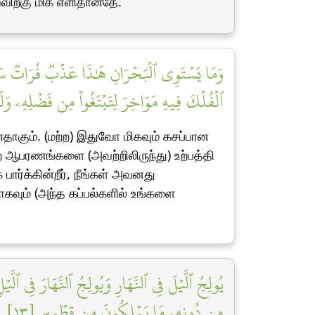
்விற்கு மிக எளிதானதே.
وَمَا يَسۡتَوِي ٱلۡبَحۡرَانِ هَٰذَا عَذۡبٞ فُرَاتٞ سَآئ
ٱلۡفُلۡكَ فِيهِ مَوَاخِرَ لِتَبۡتَغُواْ مِن فَضۡلِهِۦ وَ]
ாகும். (மற்ற) இதுவோ மிகவும் கசப்பான
ன்ற ஆபரணங்களை (அவற்றிலிருந்து) உற்பத்தி
ார்க்கின்றீர், நீங்கள் அவனது
காகவும் (அந்த கப்பல்களில் உங்களை
يُولِجُ ٱلَّيۡلَ فِي ٱلنَّهَارِ وَيُولِجُ ٱلنَّهَارَ فِي ٱلّ
مِن دُونِهِۦ مَا يَمۡلِكُونَ مِن قِطۡمِيرٍ [١٣]