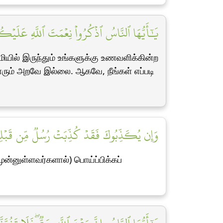
يَٰٓأَيُّهَا ٱلنَّاسُ ٱذۡكُرُواْ نِعۡمَتَ ٱللَّهِ عَلَيۡكُم]
யில் இருந்தும் உங்களுக்கு உணவளிக்கின்ற
ும் அறவே இல்லை. ஆகவே, நீங்கள் எப்படி
وَإِن يُكَذِّبُوكَ فَقَدۡ كُذِّبَتۡ رُسُلٞ مِّن قَبۡلِكَۚ]
முன்னுள்ளவர்களால்) பொய்ப்பிக்கப்