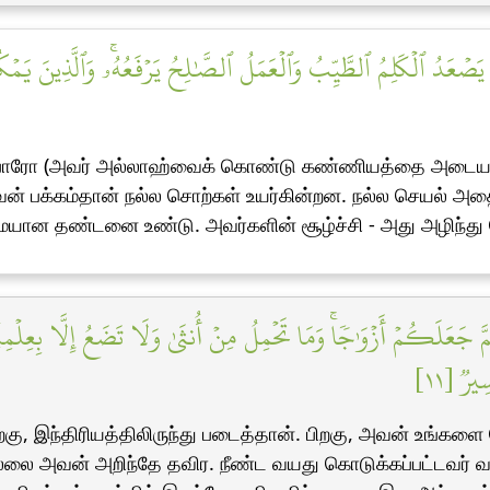
ِلَيۡهِ يَصۡعَدُ ٱلۡكَلِمُ ٱلطَّيِّبُ وَٱلۡعَمَلُ ٱلصَّٰلِحُ يَرۡفَعُهُۥۚ وَٱلَّذِينَ
பாரோ (அவர் அல்லாஹ்வைக் கொண்டு கண்ணியத்தை அடையட்டு
பக்கம்தான் நல்ல சொற்கள் உயர்கின்றன. நல்ல செயல் அதை (
மையான தண்டனை உண்டு. அவர்களின் சூழ்ச்சி - அது அழிந்து 
 جَعَلَكُمۡ أَزۡوَٰجٗاۚ وَمَا تَحۡمِلُ مِنۡ أُنثَىٰ وَلَا تَضَعُ إِلَّا بِعِلۡمِه
ِيرٞ [١١
கு, இந்திரியத்திலிருந்து படைத்தான். பிறகு, அவன் உங்க
ம் இல்லை அவன் அறிந்தே தவிர. நீண்ட வயது கொடுக்கப்பட்டவர்