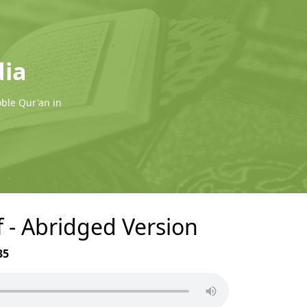
dia
oble Qur'an in
f - Abridged Version
35