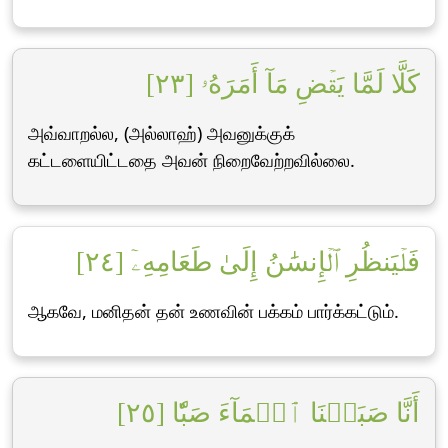
كَلَّا لَمَّا يَقۡضِ مَآ أَمَرَهُۥ [٢٣]
அவ்வாறல்ல, (அல்லாஹ்) அவனுக்குக்
கட்டளையிட்டதை அவன் நிறைவேற்றவில்லை.
فَلۡيَنظُرِ ٱلۡإِنسَٰنُ إِلَىٰ طَعَامِهِۦٓ [٢٤]
ஆகவே, மனிதன் தன் உணவின் பக்கம் பார்க்கட்டும்.
أَنَّا صَبَبۡنَا ٱلۡمَآءَ صَبّٗا [٢٥]