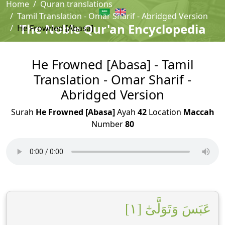
Home
Quran translations
Tamil Translation - Omar Sharif - Abridged Version
The Noble Qur'an Encyclopedia
He Frowned [Abasa]
He Frowned [Abasa] - Tamil
Translation - Omar Sharif -
Abridged Version
Surah
He Frowned [Abasa]
Ayah
42
Location
Maccah
Number
80
عَبَسَ وَتَوَلَّىٰٓ [١]