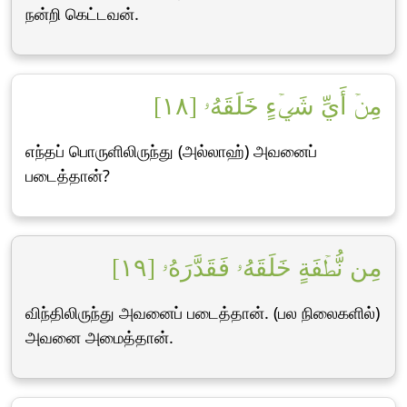
நன்றி கெட்டவன்.
مِنۡ أَيِّ شَيۡءٍ خَلَقَهُۥ [١٨]
எந்தப் பொருளிலிருந்து (அல்லாஹ்) அவனைப்
படைத்தான்?
مِن نُّطۡفَةٍ خَلَقَهُۥ فَقَدَّرَهُۥ [١٩]
விந்திலிருந்து அவனைப் படைத்தான். (பல நிலைகளில்)
அவனை அமைத்தான்.