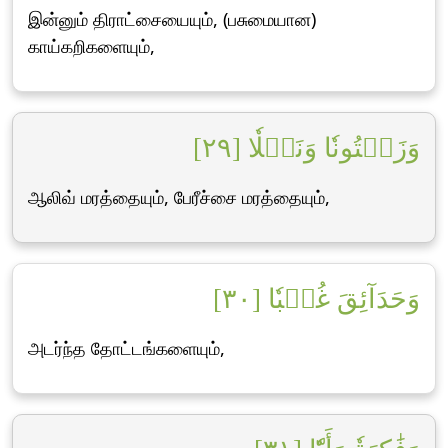
இன்னும் திராட்சையையும், (பசுமையான)
காய்கறிகளையும்,
وَزَيۡتُونٗا وَنَخۡلٗا [٢٩]
ஆலிவ் மரத்தையும், பேரீச்சை மரத்தையும்,
وَحَدَآئِقَ غُلۡبٗا [٣٠]
அடர்ந்த தோட்டங்களையும்,