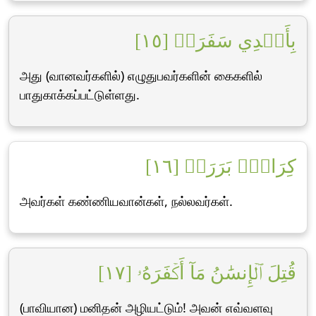
بِأَيۡدِي سَفَرَةٖ [١٥]
அது (வானவர்களில்) எழுதுபவர்களின் கைகளில்
பாதுகாக்கப்பட்டுள்ளது.
كِرَامِۭ بَرَرَةٖ [١٦]
அவர்கள் கண்ணியவான்கள், நல்லவர்கள்.
قُتِلَ ٱلۡإِنسَٰنُ مَآ أَكۡفَرَهُۥ [١٧]
(பாவியான) மனிதன் அழியட்டும்! அவன் எவ்வளவு