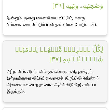
وَصَٰحِبَتِهِۦ وَبَنِيهِ [٣٦]
இன்னும், தனது மனைவியை விட்டும், தனது
பிள்ளைகளை விட்டும் (மனிதன் விரண்டோடுவான்).
لِكُلِّ ٱمۡرِيٕٖ مِّنۡهُمۡ يَوۡمَئِذٖ
شَأۡنٞ يُغۡنِيهِ [٣٧]
அந்நாளில், அவர்களில் ஒவ்வொரு மனிதனுக்கும்,
(மற்றவர்களை விட்டு) அவனைத் திருப்பிவிடுகின்ற (-
அவனை கவனமற்றவனாக ஆக்கிவிடுகிற) காரியம்
இருக்கும்.