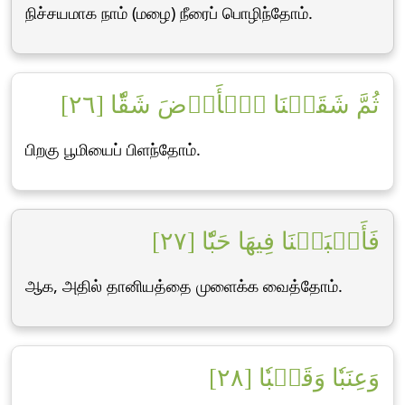
நிச்சயமாக நாம் (மழை) நீரைப் பொழிந்தோம்.
ثُمَّ شَقَقۡنَا ٱلۡأَرۡضَ شَقّٗا [٢٦]
பிறகு பூமியைப் பிளந்தோம்.
فَأَنۢبَتۡنَا فِيهَا حَبّٗا [٢٧]
ஆக, அதில் தானியத்தை முளைக்க வைத்தோம்.
وَعِنَبٗا وَقَضۡبٗا [٢٨]