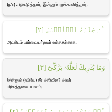
(நபி) கடுகடுத்தார், இன்னும் புறக்கணித்தார்,
أَن جَآءَهُ ٱلۡأَعۡمَىٰ [٢]
அவரிடம் பார்வையற்றவர் வந்ததற்காக.
وَمَا يُدۡرِيكَ لَعَلَّهُۥ يَزَّكَّىٰٓ [٣]
இன்னும் (நபியே) நீர் அறிவீரா? அவர்
பரிசுத்தமடையலாம்,