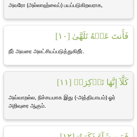
அவரோ (அல்லாஹ்வைப்) பயப்படுகிறவராக,
فَأَنتَ عَنۡهُ تَلَهَّىٰ [١٠]
நீர் அவரை அலட்சியப்படுத்துகிறீர்.
كَلَّآ إِنَّهَا تَذۡكِرَةٞ [١١]
அவ்வாறல்ல, நிச்சயமாக இது (-அத்தியாயம்) ஓர்
அறிவுரை ஆகும்.
فَمَن شَآءَ ذَكَرَهُۥ [١٢]