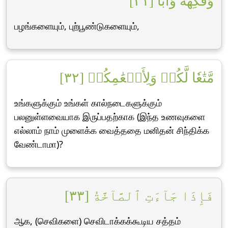
وَفَٰكِهَةٗ وَأَبّٗا [٣١]
பழங்களையும், புற்பூண்டுகளையும்,
مَّتَٰعٗا لَّكُمۡ وَلِأَنۡعَٰمِكُمۡ [٣٢]
உங்களுக்கும் உங்கள் கால்நடைகளுக்கும்
பலனுள்ளவையாக இருப்பதற்காக (இந்த உணவுகளை
எல்லாம் நாம் முளைக்க வைத்ததை மனிதன் சிந்திக்க
வேண்டாமா)?
فَإِذَا جَآءَتِ ٱلصَّآخَّةُ [٣٣]
ஆக, (செவிகளை) செவிடாக்கக்கூடிய சத்தம்