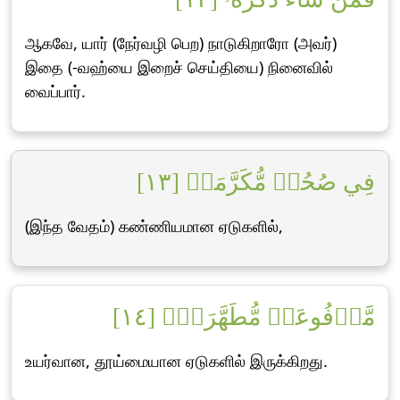
ஆகவே, யார் (நேர்வழி பெற) நாடுகிறாரோ (அவர்)
இதை (-வஹ்யை இறைச் செய்தியை) நினைவில்
வைப்பார்.
فِي صُحُفٖ مُّكَرَّمَةٖ [١٣]
(இந்த வேதம்) கண்ணியமான ஏடுகளில்,
مَّرۡفُوعَةٖ مُّطَهَّرَةِۭ [١٤]
உயர்வான, தூய்மையான ஏடுகளில் இருக்கிறது.