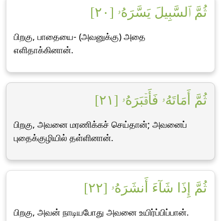
ثُمَّ ٱلسَّبِيلَ يَسَّرَهُۥ [٢٠]
பிறகு, பாதையை- (அவனுக்கு) அதை
எளிதாக்கினான்.
ثُمَّ أَمَاتَهُۥ فَأَقۡبَرَهُۥ [٢١]
பிறகு, அவனை மரணிக்கச் செய்தான்; அவனைப்
புதைக்குழியில் தள்ளினான்.
ثُمَّ إِذَا شَآءَ أَنشَرَهُۥ [٢٢]
பிறகு, அவன் நாடியபோது அவனை உயிர்ப்பிப்பான்.