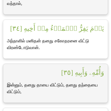
வந்தால்,
يَوۡمَ يَفِرُّ ٱلۡمَرۡءُ مِنۡ أَخِيهِ [٣٤]
அந்நாளில் மனிதன் தனது சகோதரனை விட்டு
விரண்டோடுவான்.
وَأُمِّهِۦ وَأَبِيهِ [٣٥]
இன்னும், தனது தாயை விட்டும், தனது தந்தையை
விட்டும்,