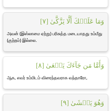
وَمَا عَلَيۡكَ أَلَّا يَزَّكَّىٰ [٧]
அவன் (இஸ்லாமை ஏற்று) பரிசுத்த மடையாதது உம்மீது
(குற்றம்) இல்லை.
وَأَمَّا مَن جَآءَكَ يَسۡعَىٰ [٨]
ஆக, எவர் உம்மிடம் விரைந்தவராக வந்தாரோ,
وَهُوَ يَخۡشَىٰ [٩]