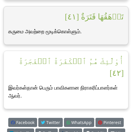
تَرۡهَقُهَا قَتَرَةٌ [٤١]
கருமை அவற்றை மூடிக்கொள்ளும்.
أُوْلَٰٓئِكَ هُمُ ٱلۡكَفَرَةُ ٱلۡفَجَرَةُ
[٤٢]
இவர்கள்தான் பெரும் பாவிகளான நிராகரிப்பாளர்கள்
ஆவர்.
Facebook
Twitter
WhatsApp
Pinterest