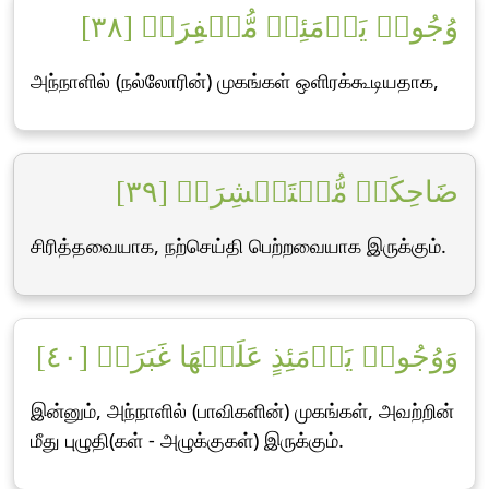
وُجُوهٞ يَوۡمَئِذٖ مُّسۡفِرَةٞ [٣٨]
அந்நாளில் (நல்லோரின்) முகங்கள் ஒளிரக்கூடியதாக,
ضَاحِكَةٞ مُّسۡتَبۡشِرَةٞ [٣٩]
சிரித்தவையாக, நற்செய்தி பெற்றவையாக இருக்கும்.
وَوُجُوهٞ يَوۡمَئِذٍ عَلَيۡهَا غَبَرَةٞ [٤٠]
இன்னும், அந்நாளில் (பாவிகளின்) முகங்கள், அவற்றின்
மீது புழுதி(கள் - அழுக்குகள்) இருக்கும்.