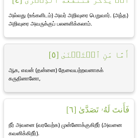
أَوۡ يَذَّكَّرُ فَتَنفَعَهُ ٱلذِّكۡرَىٰٓ [٤]
அல்லது (உங்களிடம்) அவர் அறிவுரை பெறுவார். (அந்த)
அறிவுரை அவருக்குப் பலனளிக்கலாம்.
أَمَّا مَنِ ٱسۡتَغۡنَىٰ [٥]
ஆக, எவன் (தன்னை) தேவையற்றவனாகக்
கருதினானோ,
فَأَنتَ لَهُۥ تَصَدَّىٰ [٦]
நீர் அவனை (வரவேற்க) முன்னோக்குகிறீர் (அவனை
கவனிக்கிறீர்).