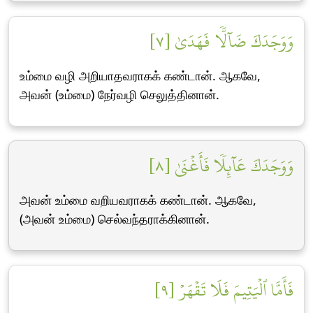
وَوَجَدَكَ ضَآلّٗا فَهَدَىٰ [٧]
உம்மை வழி அறியாதவராகக் கண்டான். ஆகவே,
அவன் (உம்மை) நேர்வழி செலுத்தினான்.
وَوَجَدَكَ عَآئِلٗا فَأَغۡنَىٰ [٨]
அவன் உம்மை வறியவராகக் கண்டான். ஆகவே,
(அவன் உம்மை) செல்வந்தராக்கினான்.
فَأَمَّا ٱلۡيَتِيمَ فَلَا تَقۡهَرۡ [٩]