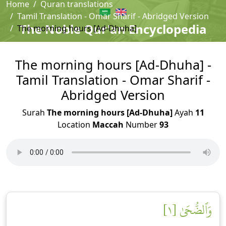
Home
Quran translations
Tamil Translation - Omar Sharif - Abridged Version
The Noble Qur'an Encyclopedia
The morning hours [Ad-Dhuha]
The morning hours [Ad-Dhuha] -
Tamil Translation - Omar Sharif -
Abridged Version
Surah
The morning hours [Ad-Dhuha]
Ayah
11
Location
Maccah
Number
93
وَٱلضُّحَىٰ [١]