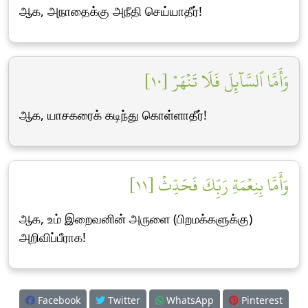
ஆக, அநாதைக்கு அநீதி செய்யாதீர்!
وَأَمَّا ٱلسَّآئِلَ فَلَا تَنۡهَرۡ [١٠]
ஆக, யாசகரைக் கடிந்து கொள்ளாதீர்!
وَأَمَّا بِنِعۡمَةِ رَبِّكَ فَحَدِّثۡ [١١]
ஆக, உம் இறைவனின் அருளை (பிறமக்களுக்கு)
அறிவிப்பீராக!
Facebook
Twitter
WhatsApp
Pinterest