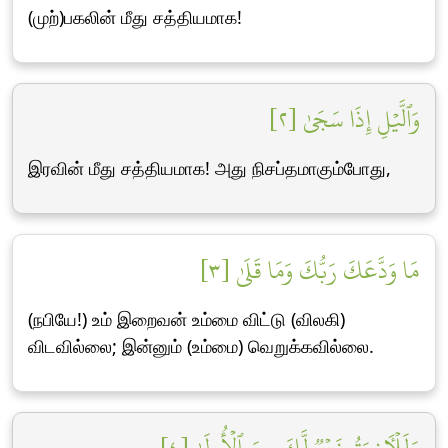
(முற்)பகலின் மீது சத்தியமாக!
وَٱلَّيۡلِ إِذَا سَجَىٰ [٢]
இரவின் மீது சத்தியமாக! அது நிசப்தமாகும்போது,
مَا وَدَّعَكَ رَبُّكَ وَمَا قَلَىٰ [٣]
(நபியே!) உம் இறைவன் உம்மை விட்டு (விலகி)
விடவில்லை; இன்னும் (உம்மை) வெறுக்கவில்லை.