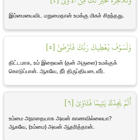
وَلَلۡأٓخِرَةُ خَيۡرٞ لَّكَ مِنَ ٱلۡأُولَىٰ [٤]
இம்மையைவிட மறுமைதான் உமக்கு மிகச் சிறந்தது.
وَلَسَوۡفَ يُعۡطِيكَ رَبُّكَ فَتَرۡضَىٰٓ [٥]
திட்டமாக, உம் இறைவன் (தன் அருளை) உமக்குக்
கொடுப்பான். ஆகவே, நீர் திருப்தியடைவீர்.
أَلَمۡ يَجِدۡكَ يَتِيمٗا فَـَٔاوَىٰ [٦]
உம்மை அநாதையாக அவன் காணவில்லையா?
ஆகவே, (உம்மை) அவன் ஆதரித்தான்.