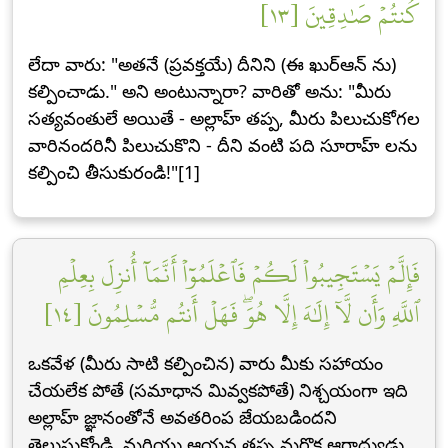
كُنتُمۡ صَٰدِقِينَ [١٣]
లేదా వారు: "అతనే (ప్రవక్తయే) దీనిని (ఈ ఖుర్ఆన్ ను)
కల్పించాడు." అని అంటున్నారా? వారితో అను: "మీరు
సత్యవంతులే అయితే - అల్లాహ్ తప్ప, మీరు పిలుచుకోగల
వారినందరినీ పిలుచుకొని - దీని వంటి పది సూరాహ్ లను
కల్పించి తీసుకురండి!"[1]
فَإِلَّمۡ يَسۡتَجِيبُواْ لَكُمۡ فَٱعۡلَمُوٓاْ أَنَّمَآ أُنزِلَ بِعِلۡمِ
ٱللَّهِ وَأَن لَّآ إِلَٰهَ إِلَّا هُوَۖ فَهَلۡ أَنتُم مُّسۡلِمُونَ [١٤]
ఒకవేళ (మీరు సాటి కల్పించిన) వారు మీకు సహాయం
చేయలేక పోతే (సమాధాన మివ్వకపోతే) నిశ్చయంగా ఇది
అల్లాహ్ జ్ఞానంతోనే అవతరింప జేయబడిందని
తెలుసుకోండి. మరియు ఆయన తప్ప మరొక ఆరాధ్యుడు