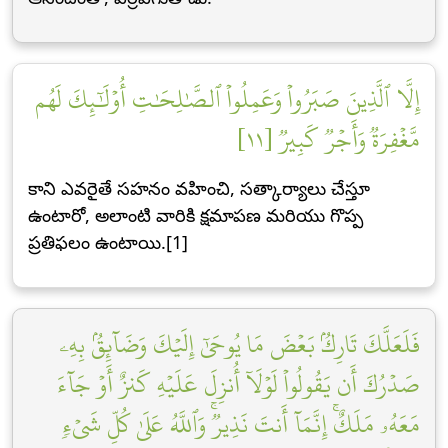
إِلَّا ٱلَّذِينَ صَبَرُواْ وَعَمِلُواْ ٱلصَّٰلِحَٰتِ أُوْلَٰٓئِكَ لَهُم
مَّغۡفِرَةٞ وَأَجۡرٞ كَبِيرٞ [١١]
కాని ఎవరైతే సహనం వహించి, సత్కార్యాలు చేస్తూ
ఉంటారో, అలాంటి వారికి క్షమాపణ మరియు గొప్ప
ప్రతిఫలం ఉంటాయి.[1]
فَلَعَلَّكَ تَارِكُۢ بَعۡضَ مَا يُوحَىٰٓ إِلَيۡكَ وَضَآئِقُۢ بِهِۦ
صَدۡرُكَ أَن يَقُولُواْ لَوۡلَآ أُنزِلَ عَلَيۡهِ كَنزٌ أَوۡ جَآءَ
مَعَهُۥ مَلَكٌۚ إِنَّمَآ أَنتَ نَذِيرٞۚ وَٱللَّهُ عَلَىٰ كُلِّ شَيۡءٖ