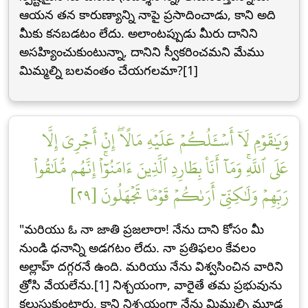
ఆయన తన కారుణ్యాన్ని నాపై ప్రసాదించాడు, కాని అది
మీకు కనబడటం లేదు. అలాంటప్పుడు మీరు దానిని
అసహ్యించుకుంటున్నా, దానిని స్వీకరించమని మేము
మిమ్మల్ని బలవంతం చేయగలమా?[1]
وَيَٰقَوۡمِ لَآ أَسۡـَٔلُكُمۡ عَلَيۡهِ مَالًاۖ إِنۡ أَجۡرِيَ إِلَّا
عَلَى ٱللَّهِۚ وَمَآ أَنَا۠ بِطَارِدِ ٱلَّذِينَ ءَامَنُوٓاْۚ إِنَّهُم مُّلَٰقُواْ
رَبِّهِمۡ وَلَٰكِنِّيٓ أَرَىٰكُمۡ قَوۡمٗا تَجۡهَلُونَ [٢٩]
"మరియు ఓ నా జాతి ప్రజలారా! నేను దాని కోసం మీ
నుండి ధనాన్ని అడగటం లేదు. నా ప్రతిఫలం కేవలం
అల్లాహ్ దగ్గరనే ఉంది. మరియు నేను విశ్వసించిన వారిని
త్రోసి వేయలేను.[1] నిశ్చయంగా, వారైతే తమ ప్రభువును
కలుసుకుంటారు, కాని నిశ్చయంగా నేను మిమ్మల్ని మూఢ