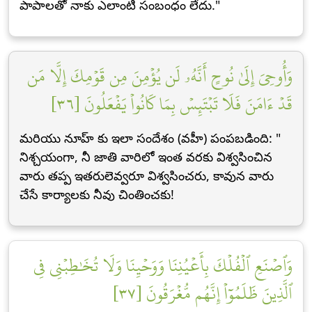
పాపాలతో నాకు ఎలాంటి సంబంధం లేదు."
وَأُوحِيَ إِلَىٰ نُوحٍ أَنَّهُۥ لَن يُؤۡمِنَ مِن قَوۡمِكَ إِلَّا مَن
قَدۡ ءَامَنَ فَلَا تَبۡتَئِسۡ بِمَا كَانُواْ يَفۡعَلُونَ [٣٦]
మరియు నూహ్ కు ఇలా సందేశం (వహీ) పంపబడింది: "
నిశ్చయంగా, నీ జాతి వారిలో ఇంత వరకు విశ్వసించిన
వారు తప్ప ఇతరులెవ్వరూ విశ్వసించరు, కావున వారు
చేసే కార్యాలకు నీవు చింతించకు!
وَٱصۡنَعِ ٱلۡفُلۡكَ بِأَعۡيُنِنَا وَوَحۡيِنَا وَلَا تُخَٰطِبۡنِي فِي
ٱلَّذِينَ ظَلَمُوٓاْ إِنَّهُم مُّغۡرَقُونَ [٣٧]