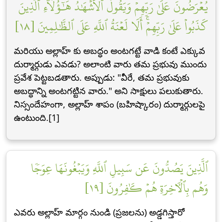
يُعۡرَضُونَ عَلَىٰ رَبِّهِمۡ وَيَقُولُ ٱلۡأَشۡهَٰدُ هَٰٓؤُلَآءِ ٱلَّذِينَ
كَذَبُواْ عَلَىٰ رَبِّهِمۡۚ أَلَا لَعۡنَةُ ٱللَّهِ عَلَى ٱلظَّٰلِمِينَ [١٨]
మరియు అల్లాహ్ కు అబద్ధం అంటగట్టే వాడి కంటే ఎక్కువ
దుర్మార్గుడు ఎవడు? అలాంటి వారు తమ ప్రభువు ముందు
ప్రవేశ పెట్టబడతారు. అప్పుడు: "వీరే, తమ ప్రభువుకు
అబద్ధాన్ని అంటగట్టిన వారు." అని సాక్షులు పలుకుతారు.
నిస్సందేహంగా, అల్లాహ్ శాపం (బహిష్కారం) దుర్మార్గులపై
ఉంటుంది.[1]
ٱلَّذِينَ يَصُدُّونَ عَن سَبِيلِ ٱللَّهِ وَيَبۡغُونَهَا عِوَجٗا
وَهُم بِٱلۡأٓخِرَةِ هُمۡ كَٰفِرُونَ [١٩]
ఎవరు అల్లాహ్ మార్గం నుండి (ప్రజలను) అడ్డగిస్తారో