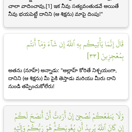
చాలా వాదించావు,[1] ఇక నీవు సత్యవంతుడవే అయితే
నీవు భయపెట్టే దానిని (ఆ శిక్షను) మాపై దింపు!"
قَالَ إِنَّمَا يَأۡتِيكُم بِهِ ٱللَّهُ إِن شَآءَ وَمَآ أَنتُم
بِمُعۡجِزِينَ [٣٣]
అతను (నూహ్) అన్నాడు: "అల్లాహ్ కోరితే నిశ్చయంగా,
దానిని (ఆ శిక్షను) మీ పైకి తెస్తాడు మరియు మీరు దాని
నుండి తప్పించుకోలేరు!
وَلَا يَنفَعُكُمۡ نُصۡحِيٓ إِنۡ أَرَدتُّ أَنۡ أَنصَحَ لَكُمۡ
إِن كَانَ ٱللَّهُ يُرِيدُ أَن يُغۡوِيَكُمۡۚ هُوَ رَبُّكُمۡ وَإِلَيۡهِ