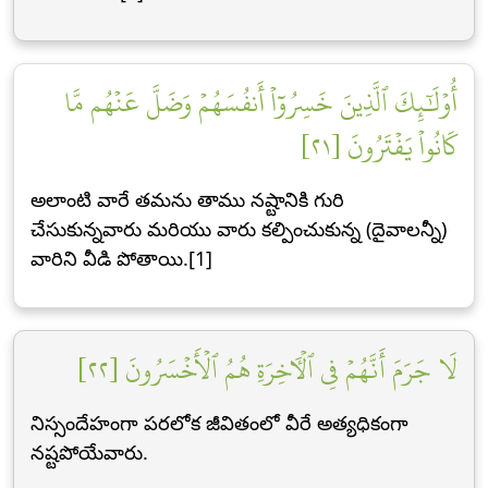
أُوْلَٰٓئِكَ ٱلَّذِينَ خَسِرُوٓاْ أَنفُسَهُمۡ وَضَلَّ عَنۡهُم مَّا
كَانُواْ يَفۡتَرُونَ [٢١]
అలాంటి వారే తమను తాము నష్టానికి గురి
చేసుకున్నవారు మరియు వారు కల్పించుకున్న (దైవాలన్నీ)
వారిని వీడి పోతాయి.[1]
لَا جَرَمَ أَنَّهُمۡ فِي ٱلۡأٓخِرَةِ هُمُ ٱلۡأَخۡسَرُونَ [٢٢]
నిస్సందేహంగా పరలోక జీవితంలో వీరే అత్యధికంగా
నష్టపోయేవారు.