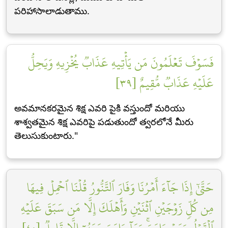
పరిహాసాలాడుతాము.
فَسَوۡفَ تَعۡلَمُونَ مَن يَأۡتِيهِ عَذَابٞ يُخۡزِيهِ وَيَحِلُّ
عَلَيۡهِ عَذَابٞ مُّقِيمٌ [٣٩]
అవమానకరమైన శిక్ష ఎవరి పైకి వస్తుందో మరియు
శాశ్వతమైన శిక్ష ఎవరిపై పడుతుందో త్వరలోనే మీరు
తెలుసుకుంటారు."
حَتَّىٰٓ إِذَا جَآءَ أَمۡرُنَا وَفَارَ ٱلتَّنُّورُ قُلۡنَا ٱحۡمِلۡ فِيهَا
مِن كُلّٖ زَوۡجَيۡنِ ٱثۡنَيۡنِ وَأَهۡلَكَ إِلَّا مَن سَبَقَ عَلَيۡهِ