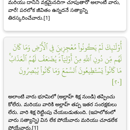
మరియు దానిని వక్రమైనదిగా చూపుతారో అలాంటి వారు,
వారే! పరలోక జీవితం ఉన్నదనే సత్యాన్ని
తిరస్కరించేవారు.[1]
أُوْلَٰٓئِكَ لَمۡ يَكُونُواْ مُعۡجِزِينَ فِي ٱلۡأَرۡضِ وَمَا كَانَ
لَهُم مِّن دُونِ ٱللَّهِ مِنۡ أَوۡلِيَآءَۘ يُضَٰعَفُ لَهُمُ ٱلۡعَذَابُۚ
مَا كَانُواْ يَسۡتَطِيعُونَ ٱلسَّمۡعَ وَمَا كَانُواْ يُبۡصِرُونَ
[٢٠]
అలాంటి వారు భూమిలో (అల్లాహ్ శిక్ష నుండి) తప్పించు
కోలేరు. మరియు వారికి అల్లాహ్ తప్ప ఇతర సంరక్షకులు
లేరు. వారి శిక్ష రెట్టింపు చేయబడుతుంది. (ఇహలోకంలో
వారు సత్యాన్ని) విన లేక పోయేవారు మరియు చూడలేక
పోయేవారు.[1]