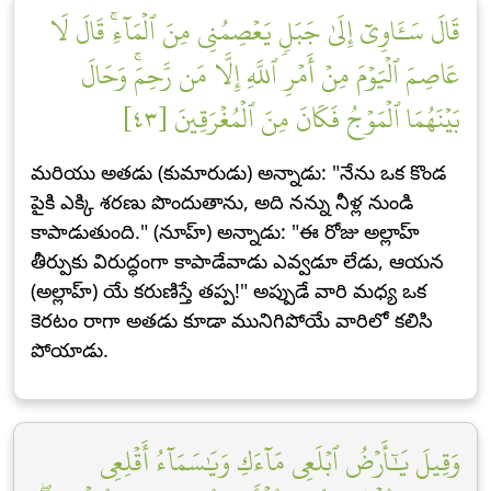
قَالَ سَـَٔاوِيٓ إِلَىٰ جَبَلٖ يَعۡصِمُنِي مِنَ ٱلۡمَآءِۚ قَالَ لَا
عَاصِمَ ٱلۡيَوۡمَ مِنۡ أَمۡرِ ٱللَّهِ إِلَّا مَن رَّحِمَۚ وَحَالَ
بَيۡنَهُمَا ٱلۡمَوۡجُ فَكَانَ مِنَ ٱلۡمُغۡرَقِينَ [٤٣]
మరియు అతడు (కుమారుడు) అన్నాడు: "నేను ఒక కొండ
పైకి ఎక్కి శరణు పొందుతాను, అది నన్ను నీళ్ల నుండి
కాపాడుతుంది." (నూహ్) అన్నాడు: "ఈ రోజు అల్లాహ్
తీర్పుకు విరుద్ధంగా కాపాడేవాడు ఎవ్వడూ లేడు, ఆయన
(అల్లాహ్) యే కరుణిస్తే తప్ప!" అప్పుడే వారి మధ్య ఒక
కెరటం రాగా అతడు కూడా మునిగిపోయే వారిలో కలిసి
పోయాడు.
وَقِيلَ يَٰٓأَرۡضُ ٱبۡلَعِي مَآءَكِ وَيَٰسَمَآءُ أَقۡلِعِي