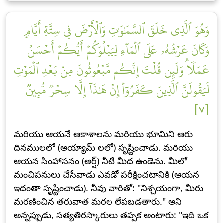
وَهُوَ ٱلَّذِي خَلَقَ ٱلسَّمَٰوَٰتِ وَٱلۡأَرۡضَ فِي سِتَّةِ أَيَّامٖ
وَكَانَ عَرۡشُهُۥ عَلَى ٱلۡمَآءِ لِيَبۡلُوَكُمۡ أَيُّكُمۡ أَحۡسَنُ
عَمَلٗاۗ وَلَئِن قُلۡتَ إِنَّكُم مَّبۡعُوثُونَ مِنۢ بَعۡدِ ٱلۡمَوۡتِ
لَيَقُولَنَّ ٱلَّذِينَ كَفَرُوٓاْ إِنۡ هَٰذَآ إِلَّا سِحۡرٞ مُّبِينٞ
[٧]
మరియు ఆయనే ఆకాశాలను మరియు భూమిని ఆరు
దినములలో (అయ్యామ్ లలో) సృష్టించాడు. మరియు
ఆయన సింహాసనం (అర్ష్) నీటి మీద ఉండెను. మీలో
మంచిపనులు చేసేవాడు ఎవడో పరీక్షించటానికి (ఆయన
ఇదంతా సృష్టించాడు). నీవు వారితో: "నిశ్చయంగా, మీరు
మరణించిన తరువాత మరల లేపబడతారు." అని
అన్నప్పుడు, సత్యతిరస్కారులు తప్పక అంటారు: "ఇది ఒక