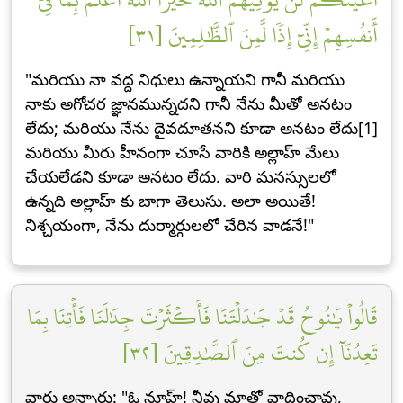
أَنفُسِهِمۡ إِنِّيٓ إِذٗا لَّمِنَ ٱلظَّٰلِمِينَ [٣١]
"మరియు నా వద్ద నిధులు ఉన్నాయని గానీ మరియు
నాకు అగోచర జ్ఞానమున్నదని గానీ నేను మీతో అనటం
లేదు; మరియు నేను దైవదూతనని కూడా అనటం లేదు[1]
మరియు మీరు హీనంగా చూసే వారికి అల్లాహ్ మేలు
చేయలేడని కూడా అనటం లేదు. వారి మనస్సులలో
ఉన్నది అల్లాహ్ కు బాగా తెలుసు. అలా అయితే!
నిశ్చయంగా, నేను దుర్మార్గులలో చేరిన వాడనే!"
قَالُواْ يَٰنُوحُ قَدۡ جَٰدَلۡتَنَا فَأَكۡثَرۡتَ جِدَٰلَنَا فَأۡتِنَا بِمَا
تَعِدُنَآ إِن كُنتَ مِنَ ٱلصَّٰدِقِينَ [٣٢]
వారు అన్నారు: "ఓ నూహ్! నీవు మాతో వాదించావు,