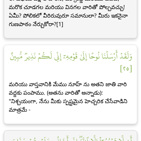
మరొక చూడగల మరియు వినగల వారితో పోల్చవచ్చు!
ఏమీ? పోలికలో వీరిరువురూ సమానులా? మీరు ఇకనైనా
గుణపాఠం నేర్చుకోరా?[1]
وَلَقَدۡ أَرۡسَلۡنَا نُوحًا إِلَىٰ قَوۡمِهِۦٓ إِنِّي لَكُمۡ نَذِيرٞ مُّبِينٌ
[٢٥]
మరియు వాస్తవానికి మేము నూహ్ ను అతని జాతి వారి
వద్దకు పంపాము. (అతను వారితో అన్నాడు):
"నిశ్చయంగా, నేను మీకు స్పష్టమైన హెచ్చరిక చేసేవాడిని
మాత్రమే -