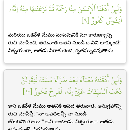
وَلَئِنۡ أَذَقۡنَا ٱلۡإِنسَٰنَ مِنَّا رَحۡمَةٗ ثُمَّ نَزَعۡنَٰهَا مِنۡهُ إِنَّهُۥ
لَيَـُٔوسٞ كَفُورٞ [٩]
మరియు ఒకవేళ మేము మానవునికి మా కారుణ్యాన్ని
రుచి చూపించి, తరువాత అతని నుండి దానిని లాక్కుంటే!
నిశ్చయంగా, అతడు నిరాశ చెంది, కృతఘ్నుడవుతాడు.
وَلَئِنۡ أَذَقۡنَٰهُ نَعۡمَآءَ بَعۡدَ ضَرَّآءَ مَسَّتۡهُ لَيَقُولَنَّ
ذَهَبَ ٱلسَّيِّـَٔاتُ عَنِّيٓۚ إِنَّهُۥ لَفَرِحٞ فَخُورٌ [١٠]
కాని ఒకవేళ మేము అతనికి ఆపద తరువాత, అనుగ్రహాన్ని
రుచి చూపిస్తే: "నా ఆపదలన్నీ నా నుండి
తొలగిపోయాయి!" అని అంటాడు. నిశ్చయంగా అతడు
ఆనందంతో, విర్రవీగుతాడు.