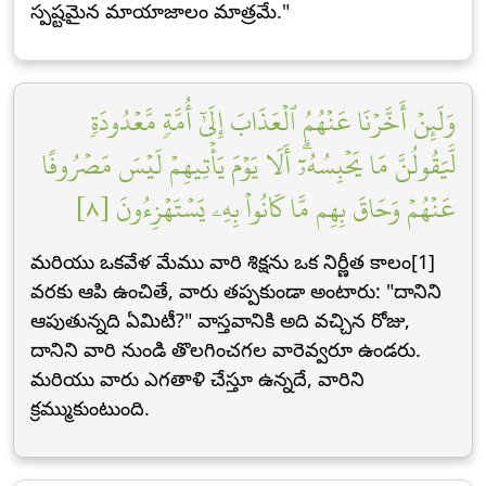
స్పష్టమైన మాయాజాలం మాత్రమే."
وَلَئِنۡ أَخَّرۡنَا عَنۡهُمُ ٱلۡعَذَابَ إِلَىٰٓ أُمَّةٖ مَّعۡدُودَةٖ
لَّيَقُولُنَّ مَا يَحۡبِسُهُۥٓۗ أَلَا يَوۡمَ يَأۡتِيهِمۡ لَيۡسَ مَصۡرُوفًا
عَنۡهُمۡ وَحَاقَ بِهِم مَّا كَانُواْ بِهِۦ يَسۡتَهۡزِءُونَ [٨]
మరియు ఒకవేళ మేము వారి శిక్షను ఒక నిర్ణీత కాలం[1]
వరకు ఆపి ఉంచితే, వారు తప్పకుండా అంటారు: "దానిని
ఆపుతున్నది ఏమిటీ?" వాస్తవానికి అది వచ్చిన రోజు,
దానిని వారి నుండి తొలగించగల వారెవ్వరూ ఉండరు.
మరియు వారు ఎగతాళి చేస్తూ ఉన్నదే, వారిని
క్రమ్ముకుంటుంది.