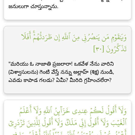
జనులుగా చూస్తున్నాను.
وَيَٰقَوۡمِ مَن يَنصُرُنِي مِنَ ٱللَّهِ إِن طَرَدتُّهُمۡۚ أَفَلَا
تَذَكَّرُونَ [٣٠]
"మరియు ఓ నాజాతి ప్రజలారా! ఒకవేళ నేను వారిని
(విశ్వాసులను) గెంటి వేస్తే నన్ను అల్లాహ్ (శిక్ష) నుండి,
ఎవడు కాపాడ గలడు? ఏమీ? మీరిది గ్రహించలేరా?
وَلَآ أَقُولُ لَكُمۡ عِندِي خَزَآئِنُ ٱللَّهِ وَلَآ أَعۡلَمُ
ٱلۡغَيۡبَ وَلَآ أَقُولُ إِنِّي مَلَكٞ وَلَآ أَقُولُ لِلَّذِينَ تَزۡدَرِيٓ
أَعۡيُنُكُمۡ لَن يُؤۡتِيَهُمُ ٱللَّهُ خَيۡرًاۖ ٱللَّهُ أَعۡلَمُ بِمَا فِيٓ