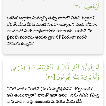
تُرۡجَعُونَ [٣٤]
ఒకవేళ అల్లాహ్ మిమ్మల్ని తప్పు దారిలో విడిచి పెట్టాలని
కోరితే, నేను మీకు మంచి సలహా ఇవ్వాలని ఎంత కోరినా,
నా సలహా మీకు లాభదాయకం కాజాలదు. ఆయనే మీ
ప్రభువు మరియు ఆయన వైపునకే మీరంతా మరలి
పోవలసి ఉన్నది."
أَمۡ يَقُولُونَ ٱفۡتَرَىٰهُۖ قُلۡ إِنِ ٱفۡتَرَيۡتُهُۥ فَعَلَيَّ إِجۡرَامِي
وَأَنَا۠ بَرِيٓءٞ مِّمَّا تُجۡرِمُونَ [٣٥]
ఏమీ? వారు: "అతనే (ముహమ్మదే) దీనిని కల్పించాడు"
అని అంటున్నారా? వారితో ఇలా అను: "నేను దీనిని కల్పిస్తే
దాని పాపం నాపై ఉంటుంది మరియు మీరు చేసే