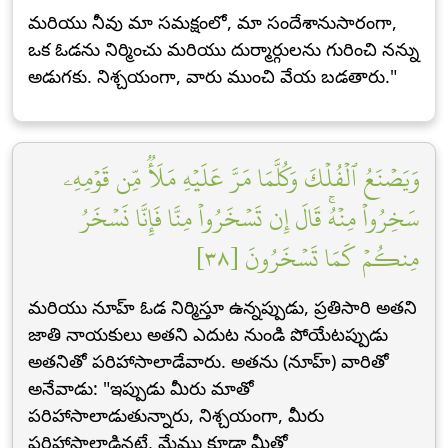
మరియు నీవు మా సమక్షంలో, మా సందేశానుసారంగా,
ఒక ఓడను నిర్మించు మరియు దుర్మార్గులను గురించి నన్ను
అడుగకు. నిశ్చయంగా, వారు ముంచి వేయ బడతారు."
وَيَصۡنَعُ ٱلۡفُلۡكَ وَكُلَّمَا مَرَّ عَلَيۡهِ مَلَأٞ مِّن قَوۡمِهِۦ
سَخِرُواْ مِنۡهُۚ قَالَ إِن تَسۡخَرُواْ مِنَّا فَإِنَّا نَسۡخَرُ
مِنكُمۡ كَمَا تَسۡخَرُونَ [٣٨]
మరియు నూహ్ ఓడ నిర్మిస్తూ ఉన్నప్పుడు, ప్రతిసారి అతని
జాతి నాయకులు అతని ఎదుట నుండి పోయేటప్పుడు
అతనితో పరిహాసాలాడేవారు. అతను (నూహ్) వారితో
అనేవాడు: "ఇప్పుడు మీరు మాతో
పరిహాసాలాడుతున్నారు, నిశ్చయంగా, మీరు
పరిహాసాలాడినట్లే, మేము కూడా మీతో