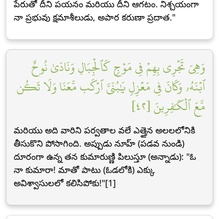
పేరుతో దీని పయనం మరియు దీని ఆగటం. నిశ్చయంగా
నా ప్రభువు క్షమాశీలుడు, అపార కరుణా ప్రదాత."
وَهِيَ تَجۡرِي بِهِمۡ فِي مَوۡجٖ كَٱلۡجِبَالِ وَنَادَىٰ نُوحٌ
ٱبۡنَهُۥ وَكَانَ فِي مَعۡزِلٖ يَٰبُنَيَّ ٱرۡكَب مَّعَنَا وَلَا تَكُن
مَّعَ ٱلۡكَٰفِرِينَ [٤٢]
మరియు అది వారిని పర్వతాల వలే ఎత్తైన అలలలోనికి
తీసుకొని పోసాగింది. అప్పుడు నూహ్ (పడవ నుండి)
దూరంగా ఉన్న తన కుమారుణ్ణి పిలుస్తూ (అన్నాడు): "ఓ
నా కుమారా! మాతో పాటు (ఓడలోకి) ఎక్కు
అవిశ్వాసులలో కలిసిపోకు!"[1]