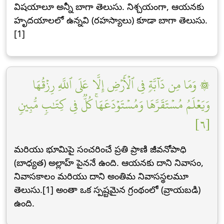
విషయాలూ అన్నీ బాగా తెలుసు. నిశ్చయంగా, ఆయనకు
హృదయాలలో ఉన్నవి (రహస్యాలు) కూడా బాగా తెలుసు.
[1]
۞ وَمَا مِن دَآبَّةٖ فِي ٱلۡأَرۡضِ إِلَّا عَلَى ٱللَّهِ رِزۡقُهَا
وَيَعۡلَمُ مُسۡتَقَرَّهَا وَمُسۡتَوۡدَعَهَاۚ كُلّٞ فِي كِتَٰبٖ مُّبِينٖ
[٦]
మరియు భూమిపై సంచరించే ప్రతి ప్రాణి జీవనోపాధి
(బాధ్యత) అల్లాహ్ పైననే ఉంది. ఆయనకు దాని నివాసం,
నివాసకాలం మరియు దాని అంతిమ నివాసస్థలమూ
తెలుసు.[1] అంతా ఒక స్పష్టమైన గ్రంథంలో (వ్రాయబడి)
ఉంది.