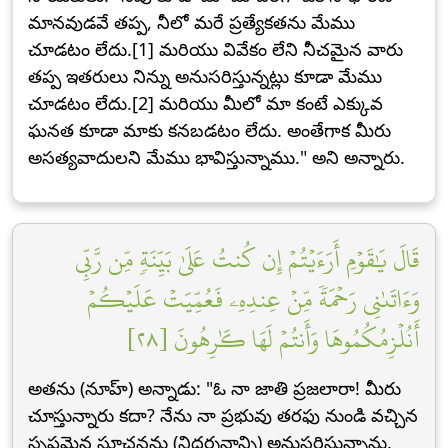
మానవుడవే తప్ప, నీలో మరే ప్రత్యేకతను మేము
చూడటం లేదు.[1] మరియు వివేకం లేని నీచమైన వారు
తప్ప ఇతరులు నిన్ను అనుసరిస్తున్నట్లు కూడా మేము
చూడటం లేదు.[2] మరియు మీలో మా కంటే ఎక్కువ
ఘనత కూడా మాకు కనబడటం లేదు. అంతేగాక మీరు
అసత్యవాదులని మేము భావిస్తున్నాము." అని అన్నారు.
قَالَ يَٰقَوۡمِ أَرَءَيۡتُمۡ إِن كُنتُ عَلَىٰ بَيِّنَةٖ مِّن رَّبِّي
وَءَاتَىٰنِي رَحۡمَةٗ مِّنۡ عِندِهِۦ فَعُمِّيَتۡ عَلَيۡكُمۡ
أَنُلۡزِمُكُمُوهَا وَأَنتُمۡ لَهَا كَٰرِهُونَ [٢٨]
అతను (నూహ్) అన్నాడు: "ఓ నా జాతి ప్రజలారా! మీరు
చూస్తున్నారు కదా? నేను నా ప్రభువు తరఫు నుండి వచ్చిన
స్పష్టమైన సూచనను (నిదర్శనాన్ని) అనుసరిస్తున్నాను.