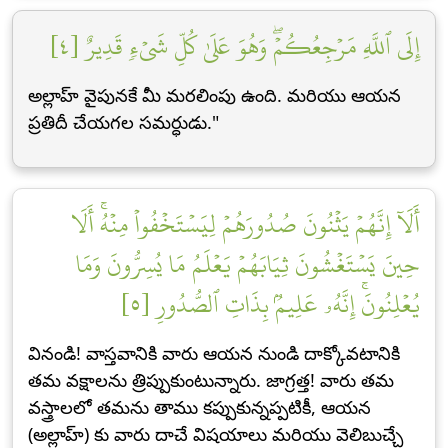
إِلَى ٱللَّهِ مَرۡجِعُكُمۡۖ وَهُوَ عَلَىٰ كُلِّ شَيۡءٖ قَدِيرٌ [٤]
అల్లాహ్ వైపునకే మీ మరలింపు ఉంది. మరియు ఆయన
ప్రతిదీ చేయగల సమర్ధుడు."
أَلَآ إِنَّهُمۡ يَثۡنُونَ صُدُورَهُمۡ لِيَسۡتَخۡفُواْ مِنۡهُۚ أَلَا
حِينَ يَسۡتَغۡشُونَ ثِيَابَهُمۡ يَعۡلَمُ مَا يُسِرُّونَ وَمَا
يُعۡلِنُونَۚ إِنَّهُۥ عَلِيمُۢ بِذَاتِ ٱلصُّدُورِ [٥]
వినండి! వాస్తవానికి వారు ఆయన నుండి దాక్కోవటానికి
తమ వక్షాలను త్రిప్పుకుంటున్నారు. జాగ్రత్త! వారు తమ
వస్త్రాలలో తమను తాము కప్పుకున్నప్పటికీ, ఆయన
(అల్లాహ్) కు వారు దాచే విషయాలు మరియు వెలిబుచ్చే