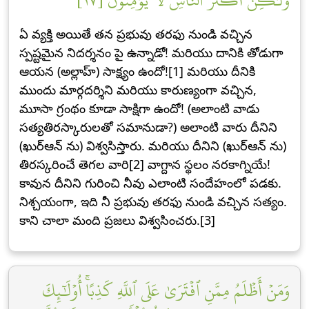
وَلَٰكِنَّ أَكۡثَرَ ٱلنَّاسِ لَا يُؤۡمِنُونَ [١٧]
ఏ వ్యక్తి అయితే తన ప్రభువు తరఫు నుండి వచ్చిన
స్పష్టమైన నిదర్శనం పై ఉన్నాడో! మరియు దానికి తోడుగా
ఆయన (అల్లాహ్) సాక్ష్యం ఉందో![1] మరియు దీనికి
ముందు మార్గదర్శిని మరియు కారుణ్యంగా వచ్చిన,
మూసా గ్రంథం కూడా సాక్షిగా ఉందో! (అలాంటి వాడు
సత్యతిరస్కారులతో సమానుడా?) అలాంటి వారు దీనిని
(ఖుర్ఆన్ ను) విశ్వసిస్తారు. మరియు దీనిని (ఖుర్ఆన్ ను)
తిరస్కరించే తెగల వారి[2] వాగ్దాన స్థలం నరకాగ్నియే!
కావున దీనిని గురించి నీవు ఎలాంటి సందేహంలో పడకు.
నిశ్చయంగా, ఇది నీ ప్రభువు తరఫు నుండి వచ్చిన సత్యం.
కాని చాలా మంది ప్రజలు విశ్వసించరు.[3]
وَمَنۡ أَظۡلَمُ مِمَّنِ ٱفۡتَرَىٰ عَلَى ٱللَّهِ كَذِبًاۚ أُوْلَٰٓئِكَ