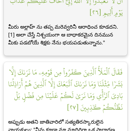
أَن لَّا تَعۡبُدُوٓاْ إِلَّا ٱللَّهَۖ إِنِّيٓ أَخَافُ عَلَيۡكُمۡ عَذَابَ
يَوۡمٍ أَلِيمٖ [٢٦]
మీరు అల్లాహ్ ను తప్ప మరెవ్వరినీ ఆరాధించ కూడదని.
[1] అలా చేస్తే నిశ్చయంగా ఆ బాధాకరమైన దినమున
మీకు పడబోయే శిక్షకు నేను భయపడుతున్నాను."
فَقَالَ ٱلۡمَلَأُ ٱلَّذِينَ كَفَرُواْ مِن قَوۡمِهِۦ مَا نَرَىٰكَ إِلَّا
بَشَرٗا مِّثۡلَنَا وَمَا نَرَىٰكَ ٱتَّبَعَكَ إِلَّا ٱلَّذِينَ هُمۡ أَرَاذِلُنَا
بَادِيَ ٱلرَّأۡيِ وَمَا نَرَىٰ لَكُمۡ عَلَيۡنَا مِن فَضۡلِۭ بَلۡ
نَظُنُّكُمۡ كَٰذِبِينَ [٢٧]
అప్పుడు అతని జాతివారిలో సత్యతిరస్కారులైన
నాయకులు: "నీవు కూడా మా మాదిరిగా ఒక సాధారణ