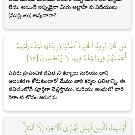
లేడు. అయితే ఇప్పుడైనా మీరు అల్లాహ్ కు విధేయులు
(ముస్లింలు) అవుతారా?
مَن كَانَ يُرِيدُ ٱلۡحَيَوٰةَ ٱلدُّنۡيَا وَزِينَتَهَا نُوَفِّ إِلَيۡهِمۡ
أَعۡمَٰلَهُمۡ فِيهَا وَهُمۡ فِيهَا لَا يُبۡخَسُونَ [١٥]
ఎవరు ప్రాపంచిక జీవిత సౌకర్యాలు మరియు దాని
అలంకరణ కోరుకుంటారో మేము వారి కర్మల ఫలితాన్ని, ఈ
జీవితంలోనే పూర్తిగా చెల్లిస్తాము. మరియు అందులో వారి
కెలాంటి లోపం జరుగదు.
أُوْلَٰٓئِكَ ٱلَّذِينَ لَيۡسَ لَهُمۡ فِي ٱلۡأٓخِرَةِ إِلَّا ٱلنَّارُۖ