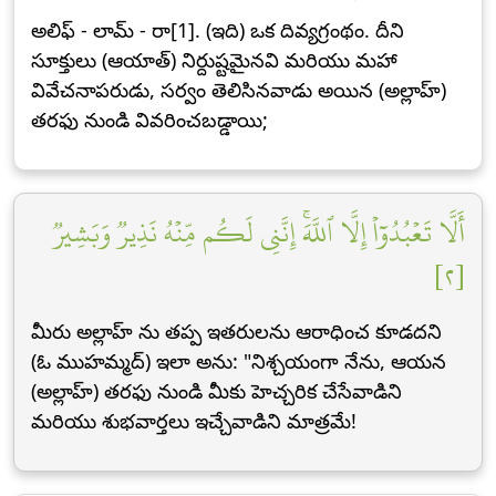
అలిఫ్ - లామ్ - రా[1]. (ఇది) ఒక దివ్యగ్రంథం. దీని
సూక్తులు (ఆయాత్) నిర్దుష్టమైనవి మరియు మహా
వివేచనాపరుడు, సర్వం తెలిసినవాడు అయిన (అల్లాహ్)
తరఫు నుండి వివరించబడ్డాయి;
أَلَّا تَعۡبُدُوٓاْ إِلَّا ٱللَّهَۚ إِنَّنِي لَكُم مِّنۡهُ نَذِيرٞ وَبَشِيرٞ
[٢]
మీరు అల్లాహ్ ను తప్ప ఇతరులను ఆరాధించ కూడదని
(ఓ ముహమ్మద్) ఇలా అను: "నిశ్చయంగా నేను, ఆయన
(అల్లాహ్) తరఫు నుండి మీకు హెచ్చరిక చేసేవాడిని
మరియు శుభవార్తలు ఇచ్చేవాడిని మాత్రమే!