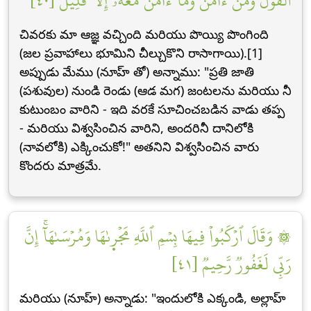
ٱلۡقَوۡلُ وَمَنۡ ءَامَنَۚ وَمَآ ءَامَنَ مَعَهُۥٓ إِلَّا قَلِيلٞ [٤٠]
చివరకు మా ఆజ్ఞ వచ్చింది మరియు పొయ్యి పొంగింది
(జల ప్రవాహాలు భూమిని చీల్చుకొని రాసాగాయి).[1]
అప్పుడు మేము (నూహ్ తో) అన్నాము: "ప్రతి జాతి
(పశువుల) నుండి రెండు (ఆడ మగ) జంటలను మరియు నీ
కుటుంబం వారిని - ఇది వరకే సూచించబడిన వాడు తప్ప
- మరియు విశ్వసించిన వారిని, అందరినీ దానిలోకి
(నావలోకి) ఎక్కించుకో!" అతనిని విశ్వసించిన వారు
కొందరు మాత్రమే.
۞ وَقَالَ ٱرۡكَبُواْ فِيهَا بِسۡمِ ٱللَّهِ مَجۡر۪ىٰهَا وَمُرۡسَىٰهَآۚ إِنَّ
رَبِّي لَغَفُورٞ رَّحِيمٞ [٤١]
మరియు (నూహ్) అన్నాడు: "ఇందులోకి ఎక్కండి, అల్లాహ్