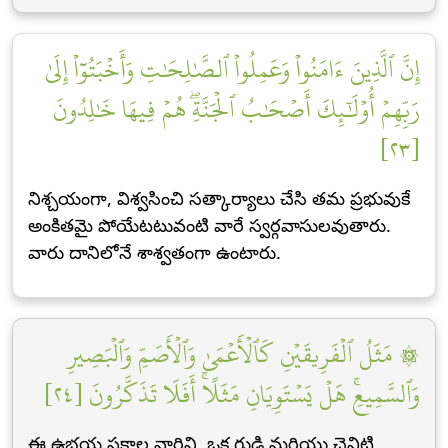
إِنَّ ٱلَّذِينَ ءَامَنُواْ وَعَمِلُواْ ٱلصَّٰلِحَٰتِ وَأَخۡبَتُوٓاْ إِلَىٰ
رَبِّهِمۡ أُوْلَٰٓئِكَ أَصۡحَٰبُ ٱلۡجَنَّةِۖ هُمۡ فِيهَا خَٰلِدُونَ
[٢٣]
నిశ్చయంగా, విశ్వసించి సత్కార్యాలు చేసి తమ ప్రభువుకే
అంకితమై పోయేటటువంటి వారే స్వర్గవాసులవుతారు.
వారు దానిలోనే శాశ్వతంగా ఉంటారు.
۞ مَثَلُ ٱلۡفَرِيقَيۡنِ كَٱلۡأَعۡمَىٰ وَٱلۡأَصَمِّ وَٱلۡبَصِيرِ
وَٱلسَّمِيعِۚ هَلۡ يَسۡتَوِيَانِ مَثَلًاۚ أَفَلَا تَذَكَّرُونَ [٢٤]
ఈ ఉభయ పక్షాల వారిని, ఒక గ్రుడ్డి మరియు చెవిటి,