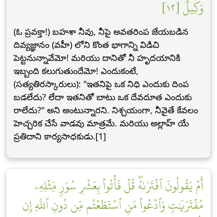
وَكِيلٌ [١٢]
(ఓ ప్రవక్తా!) బహశా నీవు, నీపై అవతరింప జేయబడిన
దివ్యజ్ఞానం (వహీ) లోని కొంత భాగాన్ని విడిచి
పెట్టనున్నావేమో! మరియు దానితో నీ హృదయానికి
ఇబ్బంది కలుగుతుందేమో! ఎందుకంటే,
(సత్యతిరస్కారులు): "ఇతనిపై ఒక నిధి ఎందుకు దింప
బడలేదు? లేదా ఇతనితో బాటు ఒక దేవదూత ఎందుకు
రాలేదు?" అని అంటున్నారని. నిశ్చయంగా, నీవైతే కేవలం
హెచ్చరిక చేసే వాడవు మాత్రమే. మరియు అల్లాహ్ యే
ప్రతిదాని కార్యసాధకుడు.[1]
أَمۡ يَقُولُونَ ٱفۡتَرَىٰهُۖ قُلۡ فَأۡتُواْ بِعَشۡرِ سُوَرٖ مِّثۡلِهِۦ
مُفۡتَرَيَٰتٖ وَٱدۡعُواْ مَنِ ٱسۡتَطَعۡتُم مِّن دُونِ ٱللَّهِ إِن