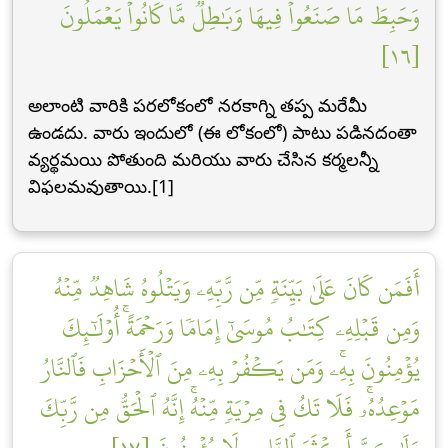
وَحَبِطَ مَا صَنَعُواْ فِيهَا وَبَٰطِلٞ مَّا كَانُواْ يَعۡمَلُونَ
[١٦]
అలాంటి వారికి పరలోకంలో నరకాగ్ని తప్ప మరేమీ
ఉండదు. వారు ఇందులో (ఈ లోకంలో) పాటు పడినదంతా
వ్యర్థమయి పోతుంది మరియు వారు చేసిన కర్మలన్నీ
విఫలమవుతాయి.[1]
أَفَمَن كَانَ عَلَىٰ بَيِّنَةٖ مِّن رَّبِّهِۦ وَيَتۡلُوهُ شَاهِدٞ مِّنۡهُ
وَمِن قَبۡلِهِۦ كِتَٰبُ مُوسَىٰٓ إِمَامٗا وَرَحۡمَةًۚ أُوْلَٰٓئِكَ
يُؤۡمِنُونَ بِهِۦۚ وَمَن يَكۡفُرۡ بِهِۦ مِنَ ٱلۡأَحۡزَابِ فَٱلنَّارُ
مَوۡعِدُهُۥۚ فَلَا تَكُ فِي مِرۡيَةٖ مِّنۡهُۚ إِنَّهُ ٱلۡحَقُّ مِن رَّبِّكَ