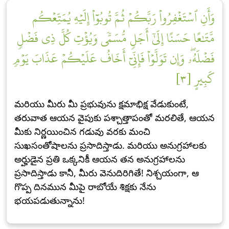
وَأَنِ ٱسۡتَغۡفِرُواْ رَبَّكُمۡ ثُمَّ تُوبُوٓاْ إِلَيۡهِ يُمَتِّعۡكُم
مَّتَٰعًا حَسَنًا إِلَىٰٓ أَجَلٖ مُّسَمّٗى وَيُؤۡتِ كُلَّ ذِي فَضۡلٖ
فَضۡلَهُۥۖ وَإِن تَوَلَّوۡاْ فَإِنِّيٓ أَخَافُ عَلَيۡكُمۡ عَذَابَ يَوۡمٖ
كَبِيرٍ [٣]
మరియు మీరు మీ ప్రభువును క్షమాభిక్ష వేడుకుంటే,
తరువాత ఆయన వైపుకు పశ్చాత్తాపంతో మరలితే, ఆయన
మీకు నిర్ణయించిన గడువు వరకు మంచి
సుఖసంతోషాలను ప్రసాదిస్తాడు. మరియు అనుగ్రహాలకు
అర్హుడైన ప్రతి ఒక్కనికీ ఆయన తన అనుగ్రహాలను
ప్రసాదిస్తాడు కానీ, మీరు వెనుదిరిగితే! నిశ్చయంగా, ఆ
గొప్ప దినమున మీపై రాబోయే శిక్షకు నేను
భయపడుతున్నాను!