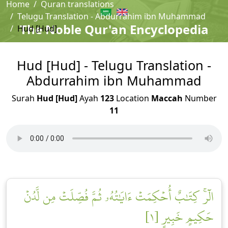
Home
Quran translations
Telugu Translation - Abdurrahim ibn Muhammad
The Noble Qur'an Encyclopedia
Hud [Hud]
Hud [Hud] - Telugu Translation -
Abdurrahim ibn Muhammad
Surah
Hud [Hud]
Ayah
123
Location
Maccah
Number
11
الٓرۚ كِتَٰبٌ أُحۡكِمَتۡ ءَايَٰتُهُۥ ثُمَّ فُصِّلَتۡ مِن لَّدُنۡ
حَكِيمٍ خَبِيرٍ [١]