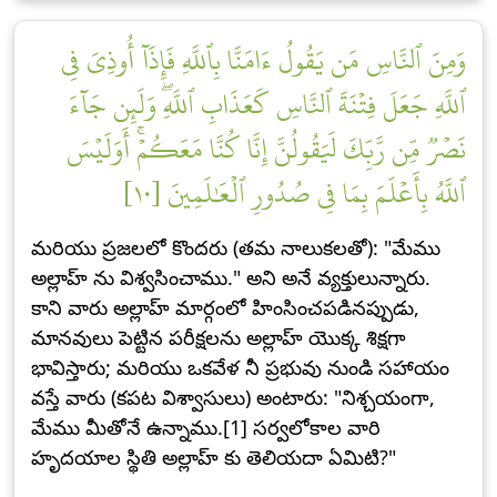
وَمِنَ ٱلنَّاسِ مَن يَقُولُ ءَامَنَّا بِٱللَّهِ فَإِذَآ أُوذِيَ فِي
ٱللَّهِ جَعَلَ فِتۡنَةَ ٱلنَّاسِ كَعَذَابِ ٱللَّهِۖ وَلَئِن جَآءَ
نَصۡرٞ مِّن رَّبِّكَ لَيَقُولُنَّ إِنَّا كُنَّا مَعَكُمۡۚ أَوَلَيۡسَ
ٱللَّهُ بِأَعۡلَمَ بِمَا فِي صُدُورِ ٱلۡعَٰلَمِينَ [١٠]
మరియు ప్రజలలో కొందరు (తమ నాలుకలతో): "మేము
అల్లాహ్ ను విశ్వసించాము." అని అనే వ్యక్తులున్నారు.
కాని వారు అల్లాహ్ మార్గంలో హింసించపడినప్పుడు,
మానవులు పెట్టిన పరీక్షలను అల్లాహ్ యొక్క శిక్షగా
భావిస్తారు; మరియు ఒకవేళ నీ ప్రభువు నుండి సహాయం
వస్తే వారు (కపట విశ్వాసులు) అంటారు: "నిశ్చయంగా,
మేము మీతోనే ఉన్నాము.[1] సర్వలోకాల వారి
హృదయాల స్థితి అల్లాహ్ కు తెలియదా ఏమిటి?"