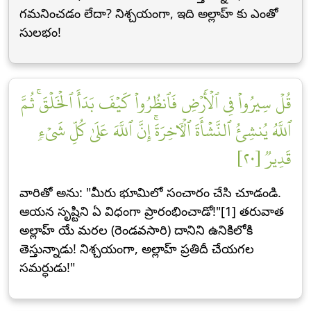
గమనించడం లేదా? నిశ్చయంగా, ఇది అల్లాహ్ కు ఎంతో
సులభం!
قُلۡ سِيرُواْ فِي ٱلۡأَرۡضِ فَٱنظُرُواْ كَيۡفَ بَدَأَ ٱلۡخَلۡقَۚ ثُمَّ
ٱللَّهُ يُنشِئُ ٱلنَّشۡأَةَ ٱلۡأٓخِرَةَۚ إِنَّ ٱللَّهَ عَلَىٰ كُلِّ شَيۡءٖ
قَدِيرٞ [٢٠]
వారితో అను: "మీరు భూమిలో సంచారం చేసి చూడండి.
ఆయన సృష్టిని ఏ విధంగా ప్రారంభించాడో!"[1] తరువాత
అల్లాహ్ యే మరల (రెండవసారి) దానిని ఉనికిలోకి
తెస్తున్నాడు! నిశ్చయంగా, అల్లాహ్ ప్రతిదీ చేయగల
సమర్ధుడు!"