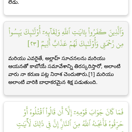
లేడు.
وَٱلَّذِينَ كَفَرُواْ بِـَٔايَٰتِ ٱللَّهِ وَلِقَآئِهِۦٓ أُوْلَٰٓئِكَ يَئِسُواْ
مِن رَّحۡمَتِي وَأُوْلَٰٓئِكَ لَهُمۡ عَذَابٌ أَلِيمٞ [٢٣]
మరియు ఎవరైతే, అల్లాహ్ సూచనలను మరియు
ఆయనతో కాబోయే సమావేశాన్ని తిరస్కరిస్తారో, అలాంటి
వారు నా కరుణ పట్ల నిరాశ చెందుతారు.[1] మరియు
అలాంటి వారికి బాధాకరమైన శిక్ష పడుతుంది.
فَمَا كَانَ جَوَابَ قَوۡمِهِۦٓ إِلَّآ أَن قَالُواْ ٱقۡتُلُوهُ أَوۡ
حَرِّقُوهُ فَأَنجَىٰهُ ٱللَّهُ مِنَ ٱلنَّارِۚ إِنَّ فِي ذَٰلِكَ لَأٓيَٰتٖ