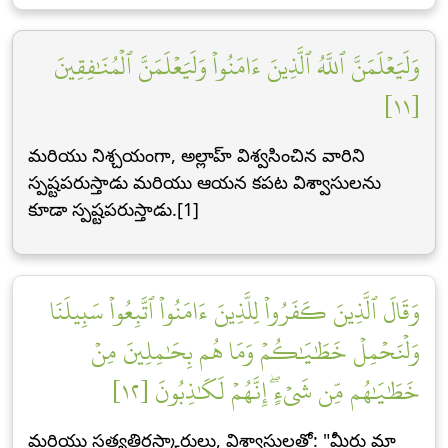
وَلَيَعۡلَمَنَّ ٱللَّهُ ٱلَّذِينَ ءَامَنُواْ وَلَيَعۡلَمَنَّ ٱلۡمُنَٰفِقِينَ
[١١]
మరియు నిశ్చయంగా, అల్లాహ్ విశ్వసించిన వారిని
స్పష్టపరుస్తాడు మరియు ఆయన కపట విశ్వాసులను
కూడా స్పష్టపరుస్తాడు.[1]
وَقَالَ ٱلَّذِينَ كَفَرُواْ لِلَّذِينَ ءَامَنُواْ ٱتَّبِعُواْ سَبِيلَنَا
وَلۡنَحۡمِلۡ خَطَٰيَٰكُمۡ وَمَا هُم بِحَٰمِلِينَ مِنۡ
خَطَٰيَٰهُم مِّن شَيۡءٍۖ إِنَّهُمۡ لَكَٰذِبُونَ [١٢]
మరియు సత్యతిరస్కారులు, విశ్వాసులతో: "మీరు మా