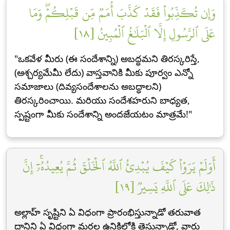
وَإِن تُكَذِّبُواْ فَقَدۡ كَذَّبَ أُمَمٞ مِّن قَبۡلِكُمۡۖ وَمَا
عَلَى ٱلرَّسُولِ إِلَّا ٱلۡبَلَٰغُ ٱلۡمُبِينُ [١٨]
"ఒకవేళ మీరు (ఈ సందేశాన్ని) అబద్ధమని తిరస్కరిస్తే,
(ఆశ్చర్యమేమీ లేదు) వాస్తవానికి మీకు పూర్వం ఎన్నో
సమాజాలు (దివ్యసందేశాలను అబద్ధాలని)
తిరస్కరించాయి. మరియు సందేశహరుని బాధ్యత,
స్పష్టంగా మీకు సందేశాన్ని అందజేయటం మాత్రమే!"
أَوَلَمۡ يَرَوۡاْ كَيۡفَ يُبۡدِئُ ٱللَّهُ ٱلۡخَلۡقَ ثُمَّ يُعِيدُهُۥٓۚ إِنَّ
ذَٰلِكَ عَلَى ٱللَّهِ يَسِيرٞ [١٩]
అల్లాహ్ సృష్టిని ఏ విధంగా ప్రారంభిస్తున్నాడో తరువాత
దానిని ఏ విధంగా మరల ఉనికిలోకి తెస్తున్నాడో, వారు