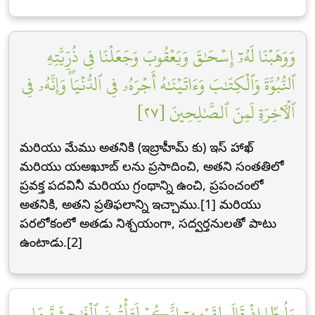
وَوَهَبۡنَا لَهُۥٓ إِسۡحَٰقَ وَيَعۡقُوبَ وَجَعَلۡنَا فِي ذُرِّيَّتِهِ
ٱلنُّبُوَّةَ وَٱلۡكِتَٰبَ وَءَاتَيۡنَٰهُ أَجۡرَهُۥ فِي ٱلدُّنۡيَاۖ وَإِنَّهُۥ فِي
ٱلۡأٓخِرَةِ لَمِنَ ٱلصَّٰلِحِينَ [٢٧]
మరియు మేము అతనికి (ఇబ్రాహీమ్ కు) ఇస్ హాఖ్
మరియు యఅఖూబ్ లను ప్రసాదించి, అతని సంతతిలో
ప్రవక్త పదవినీ మరియు గ్రంథాన్ని ఉంచి, ప్రపంచంలో
అతనికి, అతని ప్రతిఫలాన్ని ఇచ్చాము.[1] మరియు
పరలోకంలో అతడు నిశ్చయంగా, సద్వర్తనులతో పాటు
ఉంటాడు.[2]
وَلُوطًا إِذۡ قَالَ لِقَوۡمِهِۦٓ إِنَّكُمۡ لَتَأۡتُونَ ٱلۡفَٰحِشَةَ مَا