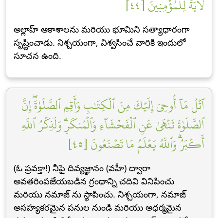
لَأٓيَةٗ لِّلۡمُؤۡمِنِينَ [٤٤]
అల్లాహ్ ఆకాశాలను మరియు భూమిని సత్యాధారంగా
సృష్టించాడు. నిశ్చయంగా, విశ్వసించే వారికి ఇందులో
సూచన ఉంది.
ٱتۡلُ مَآ أُوحِيَ إِلَيۡكَ مِنَ ٱلۡكِتَٰبِ وَأَقِمِ ٱلصَّلَوٰةَۖ إِنَّ
ٱلصَّلَوٰةَ تَنۡهَىٰ عَنِ ٱلۡفَحۡشَآءِ وَٱلۡمُنكَرِۗ وَلَذِكۡرُ ٱللَّهِ
أَكۡبَرُۗ وَٱللَّهُ يَعۡلَمُ مَا تَصۡنَعُونَ [٤٥]
(ఓ ప్రవక్తా!) నీపై దివ్యజ్ఞానం (వహీ) ద్వారా
అవతరింపజేయబడిన గ్రంథాన్ని చదివి వినిపించు
మరియు నమాజ్ ను స్థాపించు. నిశ్చయంగా, నమాజ్
అసహ్యకరమైన పనుల నుండి మరియు అధర్మమైన