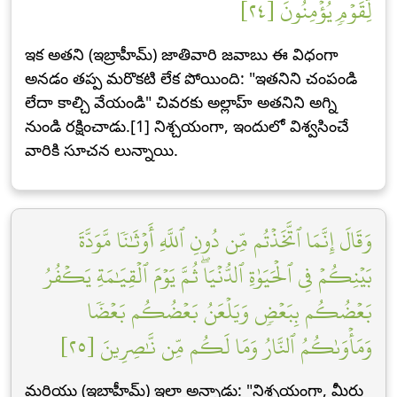
لِّقَوۡمٖ يُؤۡمِنُونَ [٢٤]
ఇక అతని (ఇబ్రాహీమ్) జాతివారి జవాబు ఈ విధంగా
అనడం తప్ప మరొకటి లేక పోయింది: "ఇతనిని చంపండి
లేదా కాల్చి వేయండి" చివరకు అల్లాహ్ అతనిని అగ్ని
నుండి రక్షించాడు.[1] నిశ్చయంగా, ఇందులో విశ్వసించే
వారికి సూచన లున్నాయి.
وَقَالَ إِنَّمَا ٱتَّخَذۡتُم مِّن دُونِ ٱللَّهِ أَوۡثَٰنٗا مَّوَدَّةَ
بَيۡنِكُمۡ فِي ٱلۡحَيَوٰةِ ٱلدُّنۡيَاۖ ثُمَّ يَوۡمَ ٱلۡقِيَٰمَةِ يَكۡفُرُ
بَعۡضُكُم بِبَعۡضٖ وَيَلۡعَنُ بَعۡضُكُم بَعۡضٗا
وَمَأۡوَىٰكُمُ ٱلنَّارُ وَمَا لَكُم مِّن نَّٰصِرِينَ [٢٥]
మరియు (ఇబ్రాహీమ్) ఇలా అన్నాడు: "నిశ్చయంగా, మీరు