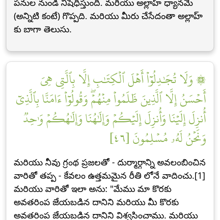
పనుల నుండి నిషేధిస్తుంది. మరియు అల్లాహ్ ధ్యానమే
(అన్నిటి కంటే) గొప్పది. మరియు మీరు చేసేదంతా అల్లాహ్
కు బాగా తెలుసు.
۞ وَلَا تُجَٰدِلُوٓاْ أَهۡلَ ٱلۡكِتَٰبِ إِلَّا بِٱلَّتِي هِيَ
أَحۡسَنُ إِلَّا ٱلَّذِينَ ظَلَمُواْ مِنۡهُمۡۖ وَقُولُوٓاْ ءَامَنَّا بِٱلَّذِيٓ
أُنزِلَ إِلَيۡنَا وَأُنزِلَ إِلَيۡكُمۡ وَإِلَٰهُنَا وَإِلَٰهُكُمۡ وَٰحِدٞ
وَنَحۡنُ لَهُۥ مُسۡلِمُونَ [٤٦]
మరియు నీవు గ్రంథ ప్రజలతో - దుర్మార్గాన్ని అవలంబించిన
వారితో తప్ప - కేవలం ఉత్తమమైన రీతి లోనే వాదించు.[1]
మరియు వారితో ఇలా అను: "మేము మా కొరకు
అవతరింప జేయబడిన దానిని మరియు మీ కొరకు
అవతరింప జేయబడిన దానిని విశ్వసించాము. మరియు