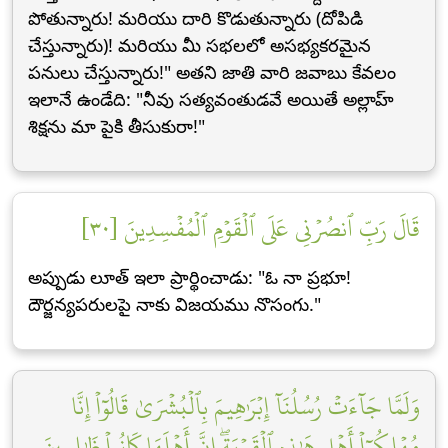
పోతున్నారు! మరియు దారి కొడుతున్నారు (దోపిడి
చేస్తున్నారు)! మరియు మీ సభలలో అసభ్యకరమైన
పనులు చేస్తున్నారు!" అతని జాతి వారి జవాబు కేవలం
ఇలానే ఉండేది: "నీవు సత్యవంతుడవే అయితే అల్లాహ్
శిక్షను మా పైకి తీసుకురా!"
قَالَ رَبِّ ٱنصُرۡنِي عَلَى ٱلۡقَوۡمِ ٱلۡمُفۡسِدِينَ [٣٠]
అప్పుడు లూత్ ఇలా ప్రార్థించాడు: "ఓ నా ప్రభూ!
దౌర్జన్యపరులపై నాకు విజయము నొసంగు."
وَلَمَّا جَآءَتۡ رُسُلُنَآ إِبۡرَٰهِيمَ بِٱلۡبُشۡرَىٰ قَالُوٓاْ إِنَّا
مُهۡلِكُوٓاْ أَهۡلِ هَٰذِهِ ٱلۡقَرۡيَةِۖ إِنَّ أَهۡلَهَا كَانُواْ ظَٰلِمِينَ