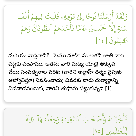
وَلَقَدۡ أَرۡسَلۡنَا نُوحًا إِلَىٰ قَوۡمِهِۦ فَلَبِثَ فِيهِمۡ أَلۡفَ
سَنَةٍ إِلَّا خَمۡسِينَ عَامٗا فَأَخَذَهُمُ ٱلطُّوفَانُ وَهُمۡ
ظَٰلِمُونَ [١٤]
మరియు వాస్తవానికి, మేము నూహ్ ను అతని జాతి వారి
వద్దకు పంపాము. అతను వారి మధ్య యాభై తక్కువ
వేయి సంవత్సరాల వరకు (వారిని అల్లాహ్ ధర్మం వైపుకు
ఆహ్వానిస్తూ) నివసించాడు; చివరకు వారు దుర్మార్గాన్ని
విడనాడనందుకు, వారిని తుఫాను పట్టుకున్నది.[1]
فَأَنجَيۡنَٰهُ وَأَصۡحَٰبَ ٱلسَّفِينَةِ وَجَعَلۡنَٰهَآ ءَايَةٗ
لِّلۡعَٰلَمِينَ [١٥]