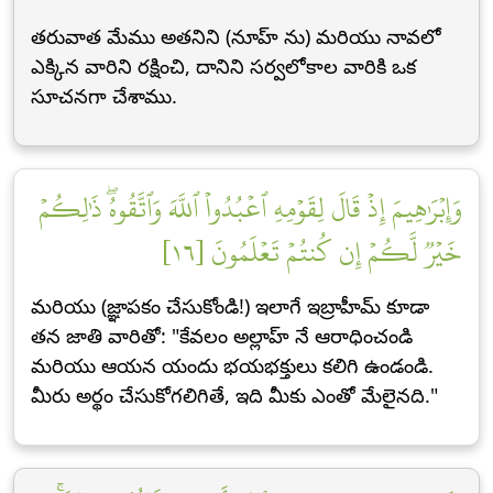
తరువాత మేము అతనిని (నూహ్ ను) మరియు నావలో
ఎక్కిన వారిని రక్షించి, దానిని సర్వలోకాల వారికి ఒక
సూచనగా చేశాము.
وَإِبۡرَٰهِيمَ إِذۡ قَالَ لِقَوۡمِهِ ٱعۡبُدُواْ ٱللَّهَ وَٱتَّقُوهُۖ ذَٰلِكُمۡ
خَيۡرٞ لَّكُمۡ إِن كُنتُمۡ تَعۡلَمُونَ [١٦]
మరియు (జ్ఞాపకం చేసుకోండి!) ఇలాగే ఇబ్రాహీమ్ కూడా
తన జాతి వారితో: "కేవలం అల్లాహ్ నే ఆరాధించండి
మరియు ఆయన యందు భయభక్తులు కలిగి ఉండండి.
మీరు అర్థం చేసుకోగలిగితే, ఇది మీకు ఎంతో మేలైనది."