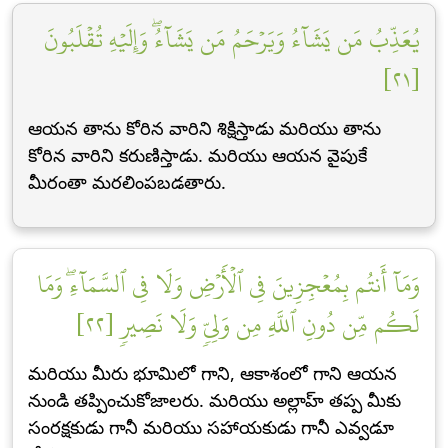
يُعَذِّبُ مَن يَشَآءُ وَيَرۡحَمُ مَن يَشَآءُۖ وَإِلَيۡهِ تُقۡلَبُونَ
[٢١]
ఆయన తాను కోరిన వారిని శిక్షిస్తాడు మరియు తాను
కోరిన వారిని కరుణిస్తాడు. మరియు ఆయన వైపుకే
మీరంతా మరలింపబడతారు.
وَمَآ أَنتُم بِمُعۡجِزِينَ فِي ٱلۡأَرۡضِ وَلَا فِي ٱلسَّمَآءِۖ وَمَا
لَكُم مِّن دُونِ ٱللَّهِ مِن وَلِيّٖ وَلَا نَصِيرٖ [٢٢]
మరియు మీరు భూమిలో గాని, ఆకాశంలో గాని ఆయన
నుండి తప్పించుకోజాలరు. మరియు అల్లాహ్ తప్ప మీకు
సంరక్షకుడు గానీ మరియు సహాయకుడు గానీ ఎవ్వడూ