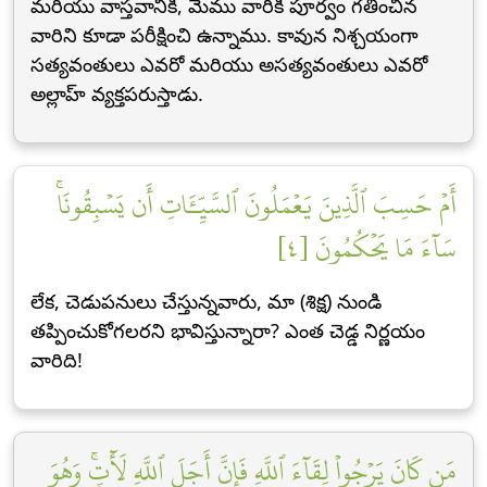
మరియు వాస్తవానికి, మేము వారికి పూర్వం గతించిన
వారిని కూడా పరీక్షించి ఉన్నాము. కావున నిశ్చయంగా
సత్యవంతులు ఎవరో మరియు అసత్యవంతులు ఎవరో
అల్లాహ్ వ్యక్తపరుస్తాడు.
أَمۡ حَسِبَ ٱلَّذِينَ يَعۡمَلُونَ ٱلسَّيِّـَٔاتِ أَن يَسۡبِقُونَاۚ
سَآءَ مَا يَحۡكُمُونَ [٤]
లేక, చెడుపనులు చేస్తున్నవారు, మా (శిక్ష) నుండి
తప్పించుకోగలరని భావిస్తున్నారా? ఎంత చెడ్డ నిర్ణయం
వారిది!
مَن كَانَ يَرۡجُواْ لِقَآءَ ٱللَّهِ فَإِنَّ أَجَلَ ٱللَّهِ لَأٓتٖۚ وَهُوَ