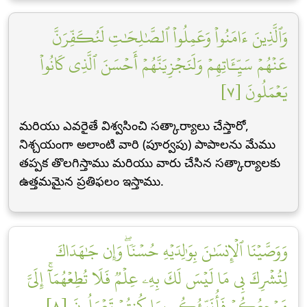
وَٱلَّذِينَ ءَامَنُواْ وَعَمِلُواْ ٱلصَّٰلِحَٰتِ لَنُكَفِّرَنَّ
عَنۡهُمۡ سَيِّـَٔاتِهِمۡ وَلَنَجۡزِيَنَّهُمۡ أَحۡسَنَ ٱلَّذِي كَانُواْ
يَعۡمَلُونَ [٧]
మరియు ఎవరైతే విశ్వసించి సత్కార్యాలు చేస్తారో,
నిశ్చయంగా అలాంటి వారి (పూర్వపు) పాపాలను మేము
తప్పక తొలగిస్తాము మరియు వారు చేసిన సత్కార్యాలకు
ఉత్తమమైన ప్రతిఫలం ఇస్తాము.
وَوَصَّيۡنَا ٱلۡإِنسَٰنَ بِوَٰلِدَيۡهِ حُسۡنٗاۖ وَإِن جَٰهَدَاكَ
لِتُشۡرِكَ بِي مَا لَيۡسَ لَكَ بِهِۦ عِلۡمٞ فَلَا تُطِعۡهُمَآۚ إِلَيَّ
مَرۡجِعُكُمۡ فَأُنَبِّئُكُم بِمَا كُنتُمۡ تَعۡمَلُونَ [٨]