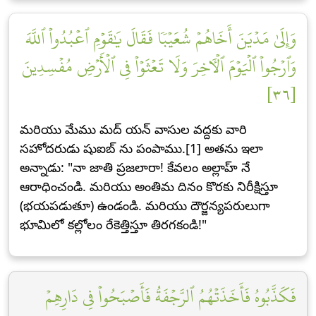
وَإِلَىٰ مَدۡيَنَ أَخَاهُمۡ شُعَيۡبٗا فَقَالَ يَٰقَوۡمِ ٱعۡبُدُواْ ٱللَّهَ
وَٱرۡجُواْ ٱلۡيَوۡمَ ٱلۡأٓخِرَ وَلَا تَعۡثَوۡاْ فِي ٱلۡأَرۡضِ مُفۡسِدِينَ
[٣٦]
మరియు మేము మద్ యన్ వాసుల వద్దకు వారి
సహోదరుడు షుఐబ్ ను పంపాము.[1] అతను ఇలా
అన్నాడు: "నా జాతి ప్రజలారా! కేవలం అల్లాహ్ నే
ఆరాధించండి. మరియు అంతిమ దినం కొరకు నిరీక్షిస్తూ
(భయపడుతూ) ఉండండి. మరియు దౌర్జన్యపరులుగా
భూమిలో కల్లోలం రేకెత్తిస్తూ తిరగకండి!"
فَكَذَّبُوهُ فَأَخَذَتۡهُمُ ٱلرَّجۡفَةُ فَأَصۡبَحُواْ فِي دَارِهِمۡ