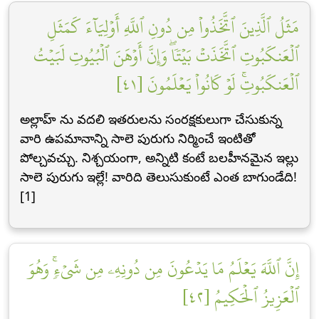
مَثَلُ ٱلَّذِينَ ٱتَّخَذُواْ مِن دُونِ ٱللَّهِ أَوۡلِيَآءَ كَمَثَلِ
ٱلۡعَنكَبُوتِ ٱتَّخَذَتۡ بَيۡتٗاۖ وَإِنَّ أَوۡهَنَ ٱلۡبُيُوتِ لَبَيۡتُ
ٱلۡعَنكَبُوتِۚ لَوۡ كَانُواْ يَعۡلَمُونَ [٤١]
అల్లాహ్ ను వదలి ఇతరులను సంరక్షకులుగా చేసుకున్న
వారి ఉపమానాన్ని సాలె పురుగు నిర్మించే ఇంటితో
పోల్చవచ్చు. నిశ్చయంగా, అన్నిటి కంటే బలహీనమైన ఇల్లు
సాలె పురుగు ఇల్లే! వారిది తెలుసుకుంటే ఎంత బాగుండేది!
[1]
إِنَّ ٱللَّهَ يَعۡلَمُ مَا يَدۡعُونَ مِن دُونِهِۦ مِن شَيۡءٖۚ وَهُوَ
ٱلۡعَزِيزُ ٱلۡحَكِيمُ [٤٢]