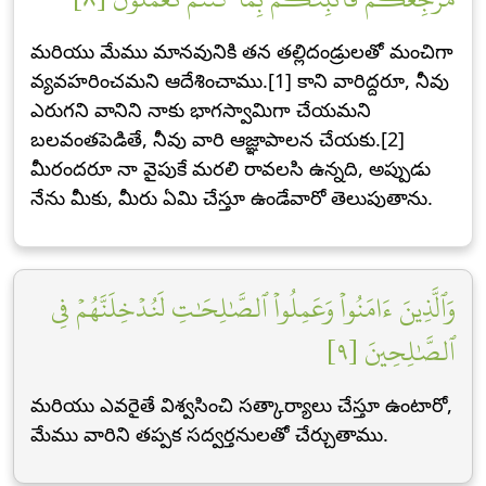
మరియు మేము మానవునికి తన తల్లిదండ్రులతో మంచిగా
వ్యవహరించమని ఆదేశించాము.[1] కాని వారిద్దరూ, నీవు
ఎరుగని వానిని నాకు భాగస్వామిగా చేయమని
బలవంతపెడితే, నీవు వారి ఆజ్ఞాపాలన చేయకు.[2]
మీరందరూ నా వైపుకే మరలి రావలసి ఉన్నది, అప్పుడు
నేను మీకు, మీరు ఏమి చేస్తూ ఉండేవారో తెలుపుతాను.
وَٱلَّذِينَ ءَامَنُواْ وَعَمِلُواْ ٱلصَّٰلِحَٰتِ لَنُدۡخِلَنَّهُمۡ فِي
ٱلصَّٰلِحِينَ [٩]
మరియు ఎవరైతే విశ్వసించి సత్కార్యాలు చేస్తూ ఉంటారో,
మేము వారిని తప్పక సద్వర్తనులతో చేర్చుతాము.