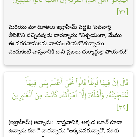
[٣١]
మరియు మా దూతలు ఇబ్రాహీమ్ వద్దకు శుభవార్త
తీసికొని వచ్చినపుడు వారన్నారు: "నిశ్చయంగా, మేము
ఈ నగరవాసులను నాశనం చేయబోతున్నాము.
ఎందుకంటే వాస్తవానికి దాని ప్రజలు దుర్మార్గులై పోయారు!"
قَالَ إِنَّ فِيهَا لُوطٗاۚ قَالُواْ نَحۡنُ أَعۡلَمُ بِمَن فِيهَاۖ
لَنُنَجِّيَنَّهُۥ وَأَهۡلَهُۥٓ إِلَّا ٱمۡرَأَتَهُۥ كَانَتۡ مِنَ ٱلۡغَٰبِرِينَ
[٣٢]
(ఇబ్రాహీమ్) అన్నాడు: "వాస్తవానికి, అక్కడ లూత్ కూడా
ఉన్నాడు కదా!" వారన్నారు: "అక్కడెవరున్నారో, మాకు