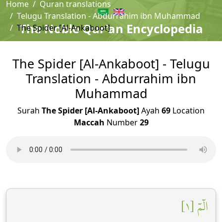
Home
Quran translations
Telugu Translation - Abdurrahim ibn Muhammad
The Noble Qur'an Encyclopedia
The Spider [Al-Ankaboot]
The Spider [Al-Ankaboot] - Telugu
Translation - Abdurrahim ibn
Muhammad
Surah
The Spider [Al-Ankaboot]
Ayah
69
Location
Maccah
Number
29
الٓمٓ [١]