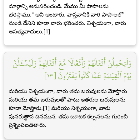
మార్గాన్ని అనుసరించండి. మేము మీ పాపాలను
భరిస్తాము." అని అంటారు. వాస్తవానికి వారి పాపాలలో
నుండి దేనిని కూడా వారు భరించరు. నిశ్చయంగా, వారు
అసత్యవాదులు.[1]
وَلَيَحۡمِلُنَّ أَثۡقَالَهُمۡ وَأَثۡقَالٗا مَّعَ أَثۡقَالِهِمۡۖ وَلَيُسۡـَٔلُنَّ
يَوۡمَ ٱلۡقِيَٰمَةِ عَمَّا كَانُواْ يَفۡتَرُونَ [١٣]
మరియు నిశ్చయంగా, వారు తమ బరువులను మోస్తారు
మరియు తమ బరువులతో పాటు ఇతరుల బరువులను
కూడా మోస్తారు.[1] మరియు నిశ్చయంగా, వారు
పునరుత్థాన దినమున, తమ బూటక కల్పనలను గురించి
ప్రశ్నింపబడతారు.