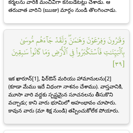
కర్మలను వారికి మంచివిగా కనబడేటట్లు చేశాడు. ఆ
తరువాత వారిని (ఋజు) మార్గం నుండి తొలగించాడు.
وَقَٰرُونَ وَفِرۡعَوۡنَ وَهَٰمَٰنَۖ وَلَقَدۡ جَآءَهُم مُّوسَىٰ
بِٱلۡبَيِّنَٰتِ فَٱسۡتَكۡبَرُواْ فِي ٱلۡأَرۡضِ وَمَا كَانُواْ سَٰبِقِينَ
[٣٩]
ఇక ఖారూన్[1], ఫిర్ఔన్ మరియు హామానులను[2]
(కూడా మేము ఇదే విధంగా నాశనం చేశాము). వాస్తవానికి,
మూసా వారి వద్దకు స్పష్టమైన సూచనలను తీసుకొని
వచ్చాడు; కాని వారు భూమిలో అహంభావం చూపారు.
కావున వారు (మా శిక్ష నుండి) తప్పించుకోలేక పోయారు.