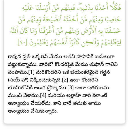
فَكُلًّا أَخَذۡنَا بِذَنۢبِهِۦۖ فَمِنۡهُم مَّنۡ أَرۡسَلۡنَا عَلَيۡهِ
حَاصِبٗا وَمِنۡهُم مَّنۡ أَخَذَتۡهُ ٱلصَّيۡحَةُ وَمِنۡهُم مَّنۡ
خَسَفۡنَا بِهِ ٱلۡأَرۡضَ وَمِنۡهُم مَّنۡ أَغۡرَقۡنَاۚ وَمَا كَانَ ٱللَّهُ
لِيَظۡلِمَهُمۡ وَلَٰكِن كَانُوٓاْ أَنفُسَهُمۡ يَظۡلِمُونَ [٤٠]
కావున ప్రతి ఒక్కరిని మేము అతని పాపానికి బదులుగా
పట్టుకున్నాము. వారిలో కొందరిపైకి మేము తుఫాన్ గాలిని
పంపాము.[1] మరికొందరిని ఒక భయంకరమైన గర్జన
(సయ్ హా) చిక్కించుకున్నది.[2] ఇంకా కొందరిని
భూమిలోనికి అణగ ద్రొక్కాము.[3] ఇంకా ఇతరులను
ముంచి వేశాము.[4] మరియు అల్లాహ్ వారి కెలాంటి
అన్యాయం చేయలేదు, కాని వారే తమకు తాము
అన్యాయం చేసుకున్నారు.