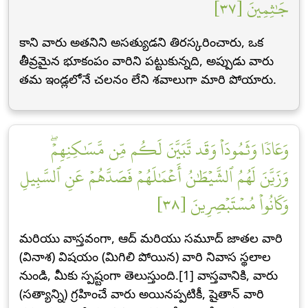
جَٰثِمِينَ [٣٧]
కాని వారు అతనిని అసత్యుడని తిరస్కరించారు, ఒక
తీవ్రమైన భూకంపం వారిని పట్టుకున్నది, అప్పుడు వారు
తమ ఇండ్లలోనే చలనం లేని శవాలుగా మారి పోయారు.
وَعَادٗا وَثَمُودَاْ وَقَد تَّبَيَّنَ لَكُم مِّن مَّسَٰكِنِهِمۡۖ
وَزَيَّنَ لَهُمُ ٱلشَّيۡطَٰنُ أَعۡمَٰلَهُمۡ فَصَدَّهُمۡ عَنِ ٱلسَّبِيلِ
وَكَانُواْ مُسۡتَبۡصِرِينَ [٣٨]
మరియు వాస్తవంగా, ఆద్ మరియు సమూద్ జాతల వారి
(వినాశ) విషయం (మిగిలి పోయిన) వారి నివాస స్థలాల
నుండి, మీకు స్పష్టంగా తెలుస్తుంది.[1] వాస్తవానికి, వారు
(సత్యాన్ని) గ్రహించే వారు అయినప్పటికీ, షైతాన్ వారి