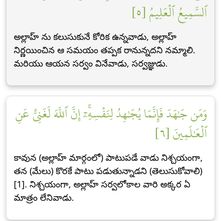
ٱلسَّمِيعُ ٱلۡعَلِيمُ [٥]
అల్లాహ్ ను కలుసుకునే కోరిక ఉన్నవాడు, అల్లాహ్
నిర్ణయించిన ఆ సమయం తప్పక రానున్నదని నమ్మాలి.
మరియు ఆయన సర్వం వినేవాడు, సర్వజ్ఞుడు.
وَمَن جَٰهَدَ فَإِنَّمَا يُجَٰهِدُ لِنَفۡسِهِۦٓۚ إِنَّ ٱللَّهَ لَغَنِيٌّ عَنِ
ٱلۡعَٰلَمِينَ [٦]
కావున (అల్లాహ్ మార్గంలో) పాటుపడే వాడు నిశ్చయంగా,
తన (మేలు) కొరకే పాటు పడుతున్నాడని (తెలుసుకోవాలి)
[1]. నిశ్చయంగా, అల్లాహ్ సర్వలోకాల వారి అక్కర ఏ
మాత్రం లేనివాడు.