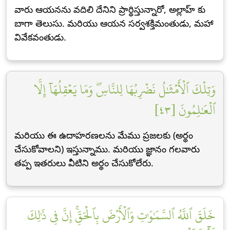
వారు ఆయనను వదిలి దేనిని ప్రార్థిస్తున్నారో, అల్లాహ్ కు
బాగా తెలుసు. మరియు ఆయన సర్వశక్తిమంతుడు, మహా
వివేకవంతుడు.
وَتِلۡكَ ٱلۡأَمۡثَٰلُ نَضۡرِبُهَا لِلنَّاسِۖ وَمَا يَعۡقِلُهَآ إِلَّا
ٱلۡعَٰلِمُونَ [٤٣]
మరియు ఈ ఉదాహరణలను మేము ప్రజలకు (అర్థం
చేసుకోవాలని) ఇస్తున్నాము. మరియు జ్ఞానం గలవారు
తప్ప ఇతరులు వీటిని అర్థం చేసుకోలేరు.
خَلَقَ ٱللَّهُ ٱلسَّمَٰوَٰتِ وَٱلۡأَرۡضَ بِٱلۡحَقِّۚ إِنَّ فِي ذَٰلِكَ