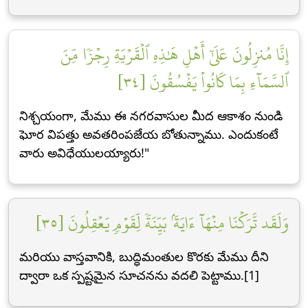
إِنَّا مُنزِلُونَ عَلَىٰٓ أَهۡلِ هَٰذِهِ ٱلۡقَرۡيَةِ رِجۡزٗا مِّنَ
ٱلسَّمَآءِ بِمَا كَانُواْ يَفۡسُقُونَ [٣٤]
నిశ్చయంగా, మేము ఈ నగరవాసుల మీద ఆకాశం నుండి
ఘోర విపత్తు అవతరింపజేయ బోతున్నాము. ఎందుకంటే
వారు అవిధేయులయ్యారు!"
وَلَقَد تَّرَكۡنَا مِنۡهَآ ءَايَةَۢ بَيِّنَةٗ لِّقَوۡمٖ يَعۡقِلُونَ [٣٥]
మరియు వాస్తవానికి, బుద్ధిమంతుల కొరకు మేము దీని
ద్వారా ఒక స్పష్టమైన సూచనను వదలి పెట్టాము.[1]