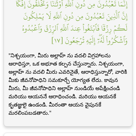
إِنَّمَا تَعۡبُدُونَ مِن دُونِ ٱللَّهِ أَوۡثَٰنٗا وَتَخۡلُقُونَ إِفۡكًاۚ
إِنَّ ٱلَّذِينَ تَعۡبُدُونَ مِن دُونِ ٱللَّهِ لَا يَمۡلِكُونَ
لَكُمۡ رِزۡقٗا فَٱبۡتَغُواْ عِندَ ٱللَّهِ ٱلرِّزۡقَ وَٱعۡبُدُوهُ
وَٱشۡكُرُواْ لَهُۥٓۖ إِلَيۡهِ تُرۡجَعُونَ [١٧]
"నిశ్చయంగా, మీరు అల్లాహ్ ను వదలి విగ్రహాలను
ఆరాధిస్తూ, ఒక అభూత కల్పన చేస్తున్నారు. నిశ్చయంగా,
అల్లాహ్ ను వదలి మీరు ఎవరినైతే, ఆరాధిస్తున్నారో, వారికి
మీకు జీవనోపాధిని సమకూర్చే యోగ్యత లేదు. కావున
మీరు, మీ జీవనోపాధిని అల్లాహ్ నుండియే అపేక్షించండి
మరియు ఆయననే ఆరాధించండి. మరియు ఆయనకే
కృతజ్ఞులై ఉండండి. మీరంతా ఆయన వైపునకే
మరలింపబడతారు."