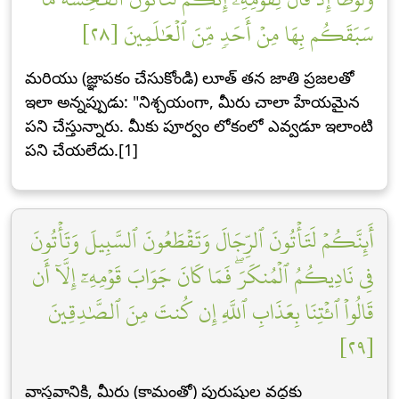
سَبَقَكُم بِهَا مِنۡ أَحَدٖ مِّنَ ٱلۡعَٰلَمِينَ [٢٨]
మరియు (జ్ఞాపకం చేసుకోండి) లూత్ తన జాతి ప్రజలతో
ఇలా అన్నప్పుడు: "నిశ్చయంగా, మీరు చాలా హేయమైన
పని చేస్తున్నారు. మీకు పూర్వం లోకంలో ఎవ్వడూ ఇలాంటి
పని చేయలేదు.[1]
أَئِنَّكُمۡ لَتَأۡتُونَ ٱلرِّجَالَ وَتَقۡطَعُونَ ٱلسَّبِيلَ وَتَأۡتُونَ
فِي نَادِيكُمُ ٱلۡمُنكَرَۖ فَمَا كَانَ جَوَابَ قَوۡمِهِۦٓ إِلَّآ أَن
قَالُواْ ٱئۡتِنَا بِعَذَابِ ٱللَّهِ إِن كُنتَ مِنَ ٱلصَّٰدِقِينَ
[٢٩]
వాస్తవానికి, మీరు (కామంతో) పురుషుల వద్దకు