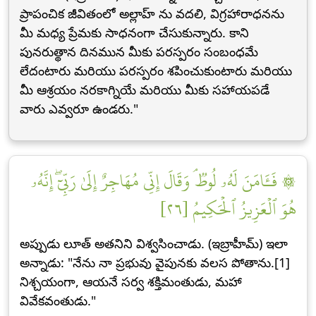
ప్రాపంచిక జీవితంలో అల్లాహ్ ను వదలి, విగ్రహారాధనను
మీ మధ్య ప్రేమకు సాధనంగా చేసుకున్నారు. కాని
పునరుత్థాన దినమున మీకు పరస్పరం సంబంధమే
లేదంటారు మరియు పరస్పరం శపించుకుంటారు మరియు
మీ ఆశ్రయం నరకాగ్నియే మరియు మీకు సహాయపడే
వారు ఎవ్వరూ ఉండరు."
۞ فَـَٔامَنَ لَهُۥ لُوطٞۘ وَقَالَ إِنِّي مُهَاجِرٌ إِلَىٰ رَبِّيٓۖ إِنَّهُۥ
هُوَ ٱلۡعَزِيزُ ٱلۡحَكِيمُ [٢٦]
అప్పుడు లూత్ అతనిని విశ్వసించాడు. (ఇబ్రాహీమ్) ఇలా
అన్నాడు: "నేను నా ప్రభువు వైపునకు వలస పోతాను.[1]
నిశ్చయంగా, ఆయనే సర్వ శక్తిమంతుడు, మహా
వివేకవంతుడు."