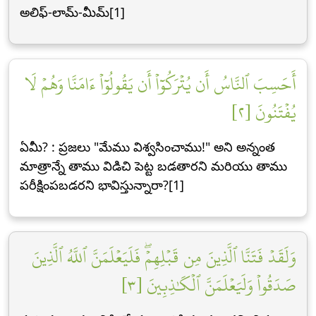
అలిఫ్-లామ్-మీమ్[1]
أَحَسِبَ ٱلنَّاسُ أَن يُتۡرَكُوٓاْ أَن يَقُولُوٓاْ ءَامَنَّا وَهُمۡ لَا
يُفۡتَنُونَ [٢]
ఏమీ? : ప్రజలు "మేము విశ్వసించాము!" అని అన్నంత
మాత్రాన్నే తాము విడిచి పెట్ట బడతారని మరియు తాము
పరీక్షింపబడరని భావిస్తున్నారా?[1]
وَلَقَدۡ فَتَنَّا ٱلَّذِينَ مِن قَبۡلِهِمۡۖ فَلَيَعۡلَمَنَّ ٱللَّهُ ٱلَّذِينَ
صَدَقُواْ وَلَيَعۡلَمَنَّ ٱلۡكَٰذِبِينَ [٣]