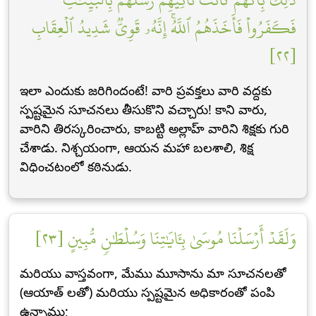
فَكَفَرُواْ فَأَخَذَهُمُ ٱللَّهُۚ إِنَّهُۥ قَوِيّٞ شَدِيدُ ٱلۡعِقَابِ
[٢٢]
ఇలా ఎందుకు జరిగిందంటే! వారి ప్రవక్తలు వారి వద్దకు
స్పష్టమైన సూచనలు తీసుకొని వచ్చారు! కాని వారు,
వారిని తిరస్కరించారు, కాబట్టి అల్లాహ్ వారిని శిక్షకు గురి
చేశాడు. నిశ్చయంగా, ఆయన మహా బలశాలి, శిక్ష
విధించటంలో కఠినుడు.
وَلَقَدۡ أَرۡسَلۡنَا مُوسَىٰ بِـَٔايَٰتِنَا وَسُلۡطَٰنٖ مُّبِينٍ [٢٣]
మరియు వాస్తవంగా, మేము మూసాను మా సూచనలతో
(ఆయాత్ లతో) మరియు స్పష్టమైన అధికారంతో పంపి
ఉన్నాము;