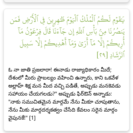
يَٰقَوۡمِ لَكُمُ ٱلۡمُلۡكُ ٱلۡيَوۡمَ ظَٰهِرِينَ فِي ٱلۡأَرۡضِ فَمَن
يَنصُرُنَا مِنۢ بَأۡسِ ٱللَّهِ إِن جَآءَنَاۚ قَالَ فِرۡعَوۡنُ مَآ
أُرِيكُمۡ إِلَّا مَآ أَرَىٰ وَمَآ أَهۡدِيكُمۡ إِلَّا سَبِيلَ
ٱلرَّشَادِ [٢٩]
ఓ నా జాతి ప్రజలారా! ఈనాడు రాజ్యాధికారం మీదే;
దేశంలో మీరు ప్రాబల్యం వహించి ఉన్నారు, కాని ఒకవేళ
అల్లాహ్ శిక్ష మన మీద వచ్చి పడితే, అప్పుడు మనకెవడు
సహాయం చేయగలడు?" అప్పుడు ఫిర్ఔన్ అన్నాడు:
"నాకు సముచితమైన మార్గమే నేను మీకూ చూపుతాను,
నేను మీకు మార్గదర్శకత్వం చేసేది కేవలం సరైన మార్గం
వైపునకే!" [1]