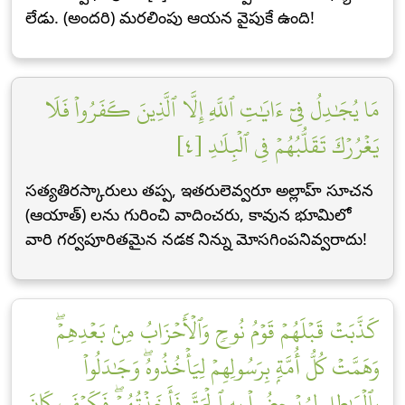
లేడు. (అందరి) మరలింపు ఆయన వైపుకే ఉంది!
مَا يُجَٰدِلُ فِيٓ ءَايَٰتِ ٱللَّهِ إِلَّا ٱلَّذِينَ كَفَرُواْ فَلَا
يَغۡرُرۡكَ تَقَلُّبُهُمۡ فِي ٱلۡبِلَٰدِ [٤]
సత్యతిరస్కారులు తప్ప, ఇతరులెవ్వరూ అల్లాహ్ సూచన
(ఆయాత్) లను గురించి వాదించరు, కావున భూమిలో
వారి గర్వపూరితమైన నడక నిన్ను మోసగింపనివ్వరాదు!
كَذَّبَتۡ قَبۡلَهُمۡ قَوۡمُ نُوحٖ وَٱلۡأَحۡزَابُ مِنۢ بَعۡدِهِمۡۖ
وَهَمَّتۡ كُلُّ أُمَّةِۭ بِرَسُولِهِمۡ لِيَأۡخُذُوهُۖ وَجَٰدَلُواْ
بِٱلۡبَٰطِلِ لِيُدۡحِضُواْ بِهِ ٱلۡحَقَّ فَأَخَذۡتُهُمۡۖ فَكَيۡفَ كَانَ