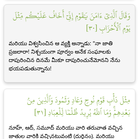
وَقَالَ ٱلَّذِيٓ ءَامَنَ يَٰقَوۡمِ إِنِّيٓ أَخَافُ عَلَيۡكُم مِّثۡلَ
يَوۡمِ ٱلۡأَحۡزَابِ [٣٠]
మరియు విశ్వసించిన ఆ వ్యక్తి అన్నాడు: "నా జాతి
ప్రజలారా! నిశ్చయంగా పూర్వం అనేక సంఘాలకు
దాపురించిన దినమే మీకూ దాపురించునేమోనని నేను
భయపడుతున్నాను!
مِثۡلَ دَأۡبِ قَوۡمِ نُوحٖ وَعَادٖ وَثَمُودَ وَٱلَّذِينَ مِنۢ
بَعۡدِهِمۡۚ وَمَا ٱللَّهُ يُرِيدُ ظُلۡمٗا لِّلۡعِبَادِ [٣١]
నూహ్, ఆద్, సమూద్ మరియు వారి తరువాత వచ్చిన
జాతుల వారికి వచ్చినటువంటి (దుర్దినం). మరియు