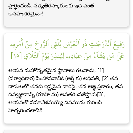
ప్రార్థించండి. సత్యతిరస్కారులకు ఇది ఎంత
అసహ్యకరమైనా!
رَفِيعُ ٱلدَّرَجَٰتِ ذُو ٱلۡعَرۡشِ يُلۡقِي ٱلرُّوحَ مِنۡ أَمۡرِهِۦ
عَلَىٰ مَن يَشَآءُ مِنۡ عِبَادِهِۦ لِيُنذِرَ يَوۡمَ ٱلتَّلَاقِ [١٥]
ఆయన మహోన్నతమైన స్థానాలు గలవాడు, [1]
(సర్వాధికార) సింహాసనానికి (అర్ష్ కు) అధిపతి, [2] తన
దాసులలో తనకు ఇష్టమైన వారిపై, తన ఆజ్ఞ ప్రకారం, తన
దివ్యజ్ఞానాన్ని (రూహ్ ను) అవతరింపజేస్తాడు[3],
ఆయనతో సమావేశమయ్యే దినమును గురించి
హెచ్చరించటానికి.