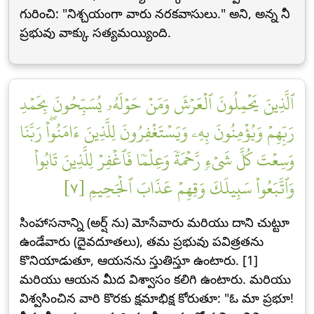
గురించి: "నిశ్చయంగా వారు నరకవాసులు." అని, అన్న నీ
ప్రభువు వాక్కు సత్యమయ్యింది.
ٱلَّذِينَ يَحۡمِلُونَ ٱلۡعَرۡشَ وَمَنۡ حَوۡلَهُۥ يُسَبِّحُونَ بِحَمۡدِ
رَبِّهِمۡ وَيُؤۡمِنُونَ بِهِۦ وَيَسۡتَغۡفِرُونَ لِلَّذِينَ ءَامَنُواْۖ رَبَّنَا
وَسِعۡتَ كُلَّ شَيۡءٖ رَّحۡمَةٗ وَعِلۡمٗا فَٱغۡفِرۡ لِلَّذِينَ تَابُواْ
وَٱتَّبَعُواْ سَبِيلَكَ وَقِهِمۡ عَذَابَ ٱلۡجَحِيمِ [٧]
సింహాసనాన్ని (అర్ష్ ను) మోసేవారు మరియు దాని చుట్టూ
ఉండేవారు (దైవదూతలు), తమ ప్రభువు పవిత్రతను
కొనియాడుతూ, ఆయనను స్తుతిస్తూ ఉంటారు. [1]
మరియు ఆయన మీద విశ్వాసం కలిగి ఉంటారు. మరియు
విశ్వసించిన వారి కొరకు క్షమాభిక్ష కోరుతూ: "ఓ మా ప్రభూ!