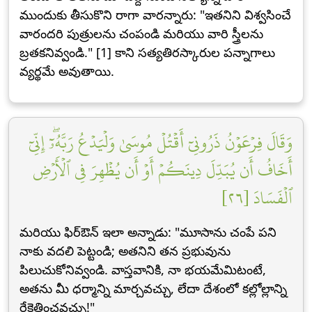
ముందుకు తీసుకొని రాగా వారన్నారు: "ఇతనిని విశ్వసించే
వారందరి పుత్రులను చంపండి మరియు వారి స్త్రీలను
బ్రతకనివ్వండి." [1] కాని సత్యతిరస్కారుల పన్నాగాలు
వ్యర్థమే అవుతాయి.
وَقَالَ فِرۡعَوۡنُ ذَرُونِيٓ أَقۡتُلۡ مُوسَىٰ وَلۡيَدۡعُ رَبَّهُۥٓۖ إِنِّيٓ
أَخَافُ أَن يُبَدِّلَ دِينَكُمۡ أَوۡ أَن يُظۡهِرَ فِي ٱلۡأَرۡضِ
ٱلۡفَسَادَ [٢٦]
మరియు ఫిర్ఔన్ ఇలా అన్నాడు: "మూసాను చంపే పని
నాకు వదలి పెట్టండి; అతనిని తన ప్రభువును
పిలుచుకోనివ్వండి. వాస్తవానికి, నా భయమేమిటంటే,
అతను మీ ధర్మాన్ని మార్చవచ్చు, లేదా దేశంలో కల్లోల్లాన్ని
రేకెత్తించవచ్చు!"