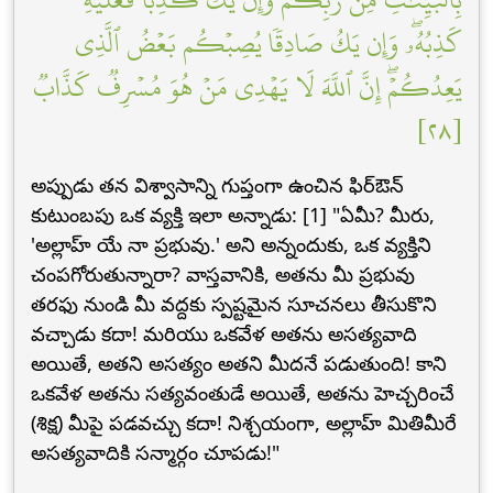
كَذِبُهُۥۖ وَإِن يَكُ صَادِقٗا يُصِبۡكُم بَعۡضُ ٱلَّذِي
يَعِدُكُمۡۖ إِنَّ ٱللَّهَ لَا يَهۡدِي مَنۡ هُوَ مُسۡرِفٞ كَذَّابٞ
[٢٨]
అప్పుడు తన విశ్వాసాన్ని గుప్తంగా ఉంచిన ఫిర్ఔన్
కుటుంబపు ఒక వ్యక్తి ఇలా అన్నాడు: [1] "ఏమీ? మీరు,
'అల్లాహ్ యే నా ప్రభువు.' అని అన్నందుకు, ఒక వ్యక్తిని
చంపగోరుతున్నారా? వాస్తవానికి, అతను మీ ప్రభువు
తరఫు నుండి మీ వద్దకు స్పష్టమైన సూచనలు తీసుకొని
వచ్చాడు కదా! మరియు ఒకవేళ అతను అసత్యవాది
అయితే, అతని అసత్యం అతని మీదనే పడుతుంది! కాని
ఒకవేళ అతను సత్యవంతుడే అయితే, అతను హెచ్చరించే
(శిక్ష) మీపై పడవచ్చు కదా! నిశ్చయంగా, అల్లాహ్ మితిమీరే
అసత్యవాదికి సన్మార్గం చూపడు!"