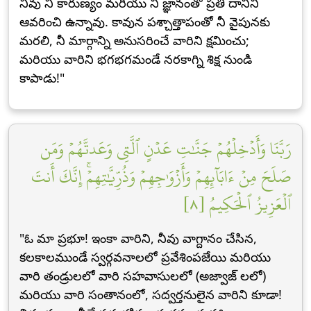
నీవు నీ కారుణ్యం మరియు నీ జ్ఞానంతో ప్రతి దానిని
ఆవరించి ఉన్నావు. కావున పశ్చాత్తాపంతో నీ వైపునకు
మరలి, నీ మార్గాన్ని అనుసరించే వారిని క్షమించు;
మరియు వారిని భగభగమండే నరకాగ్ని శిక్ష నుండి
కాపాడు!"
رَبَّنَا وَأَدۡخِلۡهُمۡ جَنَّٰتِ عَدۡنٍ ٱلَّتِي وَعَدتَّهُمۡ وَمَن
صَلَحَ مِنۡ ءَابَآئِهِمۡ وَأَزۡوَٰجِهِمۡ وَذُرِّيَّٰتِهِمۡۚ إِنَّكَ أَنتَ
ٱلۡعَزِيزُ ٱلۡحَكِيمُ [٨]
"ఓ మా ప్రభూ! ఇంకా వారిని, నీవు వాగ్దానం చేసిన,
కలకాలముండే స్వర్గవనాలలో ప్రవేశింపజేయి మరియు
వారి తండ్రులలో వారి సహవాసులలో (అజ్వాజ్ లలో)
మరియు వారి సంతానంలో, సద్వర్తనులైన వారిని కూడా!