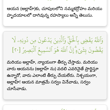
ఆయన (అల్లాహ్)కు, చూపులలోని నమ్మకద్రోహం మరియు
హృదయాలలో దాగివున్న రహస్యాలు అన్నీ తెలుసు.
وَٱللَّهُ يَقۡضِي بِٱلۡحَقِّۖ وَٱلَّذِينَ يَدۡعُونَ مِن دُونِهِۦ لَا
يَقۡضُونَ بِشَيۡءٍۗ إِنَّ ٱللَّهَ هُوَ ٱلسَّمِيعُ ٱلۡبَصِيرُ [٢٠]
మరియు అల్లాహ్, న్యాయంగా తీర్పు చేస్తాడు. మరియు
వారు ఆయనను (అల్లాహ్ ను) వదలి ఎవరినైతే ప్రార్థిస్తూ
ఉన్నారో, వారు ఎలాంటి తీర్పు చేయలేరు. నిశ్చయంగా,
అల్లాహ్! ఆయన మాత్రమే సర్వం వినేవాడు, సర్వం
చూసేవాడు.