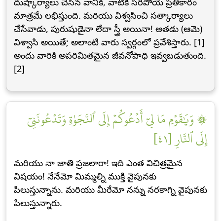
దుష్కార్యాలు చేసిన వానికి, వాటికి సరిపోయే ప్రతీకారం
మాత్రమే లభిస్తుంది. మరియు విశ్వసించి సత్కార్యాలు
చేసేవాడు, పురుషుడైనా లేదా స్త్రీ అయినా! అతడు (ఆమె)
విశ్వాసి అయితే; అలాంటి వారు స్వర్గంలో ప్రవేశిస్తారు. [1]
అందు వారికి అపరిమితమైన జీవనోపాధి ఇవ్వబడుతుంది.
[2]
۞ وَيَٰقَوۡمِ مَا لِيٓ أَدۡعُوكُمۡ إِلَى ٱلنَّجَوٰةِ وَتَدۡعُونَنِيٓ
إِلَى ٱلنَّارِ [٤١]
మరియు నా జాతి ప్రజలారా! ఇది ఎంత విచిత్రమైన
విషయం! నేనేమో మిమ్మల్ని ముక్తి వైపునకు
పిలుస్తున్నాను. మరియు మీరేమో నన్ను నరకాగ్ని వైపునకు
పిలుస్తున్నారు.