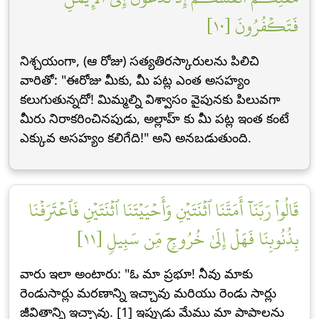
فَتَكۡفُرُونَ [١٠]
నిశ్చయంగా, (ఆ రోజు) సత్యతిరస్కారులను పిలిచి
వారితో: "ఈరోజు మీకు, మీ పట్ల ఎంత అసహ్యం
కలుగుతున్నదో! మిమ్మల్ని విశ్వాసం వైపునకు పిలువగా
మీరు నిరాకరించినపుడు, అల్లాహ్ కు మీ పట్ల ఇంత కంటే
ఎక్కువ అసహ్యం కలిగేది!" అని అనబడుతుంది.
قَالُواْ رَبَّنَآ أَمَتَّنَا ٱثۡنَتَيۡنِ وَأَحۡيَيۡتَنَا ٱثۡنَتَيۡنِ فَٱعۡتَرَفۡنَا
بِذُنُوبِنَا فَهَلۡ إِلَىٰ خُرُوجٖ مِّن سَبِيلٖ [١١]
వారు ఇలా అంటారు: "ఓ మా ప్రభూ! నీవు మాకు
రెండుసార్లు మరణాన్ని ఇచ్చావు మరియు రెండు సార్లు
జీవితాన్ని ఇచ్చావు. [1] ఇప్పుడు మేము మా పాపాలను