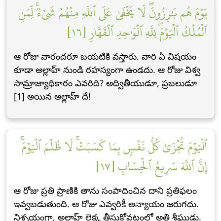
يَوۡمَ هُم بَٰرِزُونَۖ لَا يَخۡفَىٰ عَلَى ٱللَّهِ مِنۡهُمۡ شَيۡءٞۚ لِّمَنِ
ٱلۡمُلۡكُ ٱلۡيَوۡمَۖ لِلَّهِ ٱلۡوَٰحِدِ ٱلۡقَهَّارِ [١٦]
ఆ రోజు వారందరూ బయటికి వస్తారు. వారి ఏ విషయం
కూడా అల్లాహ్ నుండి రహస్యంగా ఉండదు. ఆ రోజు విశ్వ
సామ్రాజ్యాధికారం ఎవరిది? అద్వితీయుడూ, ప్రబలుడూ
[1] అయిన అల్లాహ్ దే!
ٱلۡيَوۡمَ تُجۡزَىٰ كُلُّ نَفۡسِۭ بِمَا كَسَبَتۡۚ لَا ظُلۡمَ ٱلۡيَوۡمَۚ
إِنَّ ٱللَّهَ سَرِيعُ ٱلۡحِسَابِ [١٧]
ఆ రోజు ప్రతి ప్రాణికి తాను సంపాదించిన దాని ప్రతిఫలం
ఇవ్వబడుతుంది. ఆ రోజు ఎవ్వరికీ అన్యాయం జరుగదు.
నిశ్చయంగా, అల్లాహ్ లెక్క తీసుకోవటంలో అతి శీఘ్రుడు.