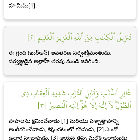
హా-మీమ్[1].
تَنزِيلُ ٱلۡكِتَٰبِ مِنَ ٱللَّهِ ٱلۡعَزِيزِ ٱلۡعَلِيمِ [٢]
ఈ గ్రంథ (ఖుర్ఆన్) అవతరణ సర్వశక్తిమంతుడు,
సర్వజ్ఞుడైన అల్లాహ్ తరఫు నుండి జరిగింది.
غَافِرِ ٱلذَّنۢبِ وَقَابِلِ ٱلتَّوۡبِ شَدِيدِ ٱلۡعِقَابِ ذِي
ٱلطَّوۡلِۖ لَآ إِلَٰهَ إِلَّا هُوَۖ إِلَيۡهِ ٱلۡمَصِيرُ [٣]
పాపాలను క్షమించేవాడు [1] మరియు పశ్చాత్తాపాన్ని
అంగీకరించేవాడు, శిక్షించటంలో కఠినుడు, [2] ఎంతో
ఉదార స్వభావుడు. [3] ఆయన తప్ప మరొక ఆరాధ్యుడు