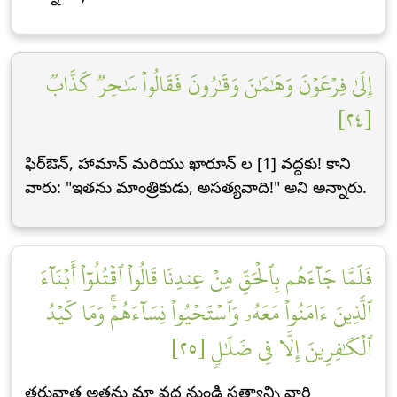
إِلَىٰ فِرۡعَوۡنَ وَهَٰمَٰنَ وَقَٰرُونَ فَقَالُواْ سَٰحِرٞ كَذَّابٞ
[٢٤]
ఫిర్ఔన్, హామాన్ మరియు ఖారూన్ ల [1] వద్దకు! కాని
వారు: "ఇతను మాంత్రికుడు, అసత్యవాది!" అని అన్నారు.
فَلَمَّا جَآءَهُم بِٱلۡحَقِّ مِنۡ عِندِنَا قَالُواْ ٱقۡتُلُوٓاْ أَبۡنَآءَ
ٱلَّذِينَ ءَامَنُواْ مَعَهُۥ وَٱسۡتَحۡيُواْ نِسَآءَهُمۡۚ وَمَا كَيۡدُ
ٱلۡكَٰفِرِينَ إِلَّا فِي ضَلَٰلٖ [٢٥]
తరువాత అతను మా వద్ద నుండి సత్యాన్ని వారి