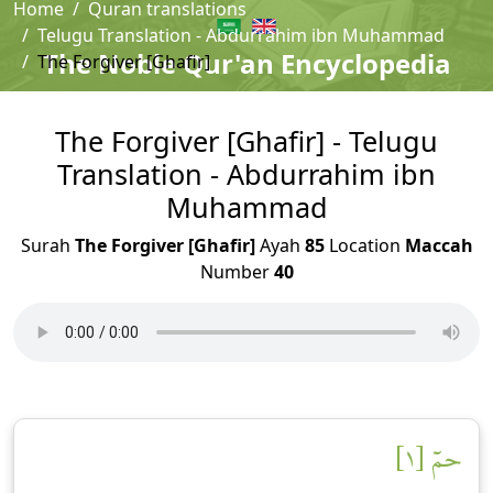
Home
Quran translations
Telugu Translation - Abdurrahim ibn Muhammad
The Noble Qur'an Encyclopedia
The Forgiver [Ghafir]
The Forgiver [Ghafir] - Telugu
Translation - Abdurrahim ibn
Muhammad
Surah
The Forgiver [Ghafir]
Ayah
85
Location
Maccah
Number
40
حمٓ [١]