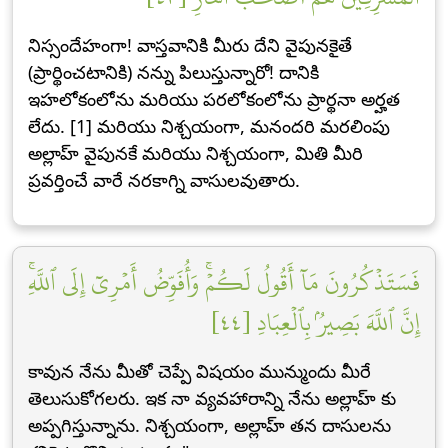
నిస్సందేహంగా! వాస్తవానికి మీరు దేని వైపునకైతే
(ప్రార్థించటానికి) నన్ను పిలుస్తున్నారో! దానికి
ఇహలోకంలోను మరియు పరలోకంలోను ప్రార్థనా అర్హత
లేదు. [1] మరియు నిశ్చయంగా, మనందరి మరలింపు
అల్లాహ్ వైపునకే మరియు నిశ్చయంగా, మితి మీరి
ప్రవర్తించే వారే నరకాగ్ని వాసులవుతారు.
فَسَتَذۡكُرُونَ مَآ أَقُولُ لَكُمۡۚ وَأُفَوِّضُ أَمۡرِيٓ إِلَى ٱللَّهِۚ
إِنَّ ٱللَّهَ بَصِيرُۢ بِٱلۡعِبَادِ [٤٤]
కావున నేను మీతో చెప్పే విషయం మున్ముందు మీరే
తెలుసుకోగలరు. ఇక నా వ్యవహారాన్ని నేను అల్లాహ్ కు
అప్పగిస్తున్నాను. నిశ్చయంగా, అల్లాహ్ తన దాసులను