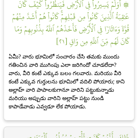
۞ أَوَلَمۡ يَسِيرُواْ فِي ٱلۡأَرۡضِ فَيَنظُرُواْ كَيۡفَ كَانَ
عَٰقِبَةُ ٱلَّذِينَ كَانُواْ مِن قَبۡلِهِمۡۚ كَانُواْ هُمۡ أَشَدَّ مِنۡهُمۡ
قُوَّةٗ وَءَاثَارٗا فِي ٱلۡأَرۡضِ فَأَخَذَهُمُ ٱللَّهُ بِذُنُوبِهِمۡ وَمَا
كَانَ لَهُم مِّنَ ٱللَّهِ مِن وَاقٖ [٢١]
ఏమీ? వారు భూమిలో సంచారం చేసి తమకు ముందు
గతించిన వారి ముగింపు ఎలా జరిగిందో చూడలేదా?
వారు, వీరి కంటే ఎక్కువ బలం గలవారు. మరియు వీరి
కంటే ఎక్కువ గుర్తులను భూమిలో వదిలి పోయారు; కాని
అల్లాహ్ వారి పాపాలకుగానూ వారిని పట్టుకున్నాడు
మరియు అప్పుడు వారిని అల్లాహ్ పట్టు నుండి
కాపాడేవాడు ఎవ్వడూ లేక పోయాడు.
ذَٰلِكَ بِأَنَّهُمۡ كَانَت تَّأۡتِيهِمۡ رُسُلُهُم بِٱلۡبَيِّنَٰتِ