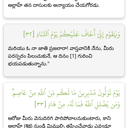
అల్లాహ్ తన దాసులకు అన్యాయం చేయగోరడు.
وَيَٰقَوۡمِ إِنِّيٓ أَخَافُ عَلَيۡكُمۡ يَوۡمَ ٱلتَّنَادِ [٣٢]
మరియు ఓ నా జాతి ప్రజలారా! వాస్తవానికి నేను, మీరు
పరస్పరం పిలుచుకునే, ఆ దినం [1] గురించి
భయపడుతున్నాను."
يَوۡمَ تُوَلُّونَ مُدۡبِرِينَ مَا لَكُم مِّنَ ٱللَّهِ مِنۡ عَاصِمٖۗ
وَمَن يُضۡلِلِ ٱللَّهُ فَمَا لَهُۥ مِنۡ هَادٖ [٣٣]
ఆరోజు మీరు వెనుదిరిగి పారిపోవాలనుకుంటారు, కాని
అల్లాహ్ (శిక్ష) నుండి మిమ్మల్ని తప్పించేవాడు ఎవ్వడూ