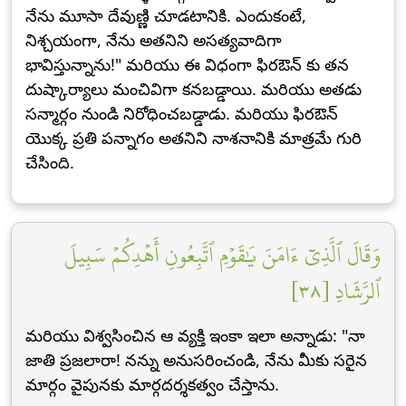
నేను మూసా దేవుణ్ణి చూడటానికి. ఎందుకంటే,
నిశ్చయంగా, నేను అతనిని అసత్యవాదిగా
భావిస్తున్నాను!" మరియు ఈ విధంగా ఫిరఔన్ కు తన
దుష్కార్యాలు మంచివిగా కనబడ్డాయి. మరియు అతడు
సన్మార్గం నుండి నిరోధించబడ్డాడు. మరియు ఫిరఔన్
యొక్క ప్రతి పన్నాగం అతనిని నాశనానికి మాత్రమే గురి
చేసింది.
وَقَالَ ٱلَّذِيٓ ءَامَنَ يَٰقَوۡمِ ٱتَّبِعُونِ أَهۡدِكُمۡ سَبِيلَ
ٱلرَّشَادِ [٣٨]
మరియు విశ్వసించిన ఆ వ్యక్తి ఇంకా ఇలా అన్నాడు: "నా
జాతి ప్రజలారా! నన్ను అనుసరించండి, నేను మీకు సరైన
మార్గం వైపునకు మార్గదర్శకత్వం చేస్తాను.