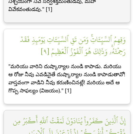
నిశ్చయంగా నీవే సర్వశక్తిమంతుడవు, మహా
వివేకవంతుడవు." [1]
وَقِهِمُ ٱلسَّيِّـَٔاتِۚ وَمَن تَقِ ٱلسَّيِّـَٔاتِ يَوۡمَئِذٖ فَقَدۡ
رَحِمۡتَهُۥۚ وَذَٰلِكَ هُوَ ٱلۡفَوۡزُ ٱلۡعَظِيمُ [٩]
"మరియు వారిని దుష్కార్యాల నుండి కాపాడు. మరియు
ఆ రోజు నీవు ఎవడినైతే దుష్కార్యాల నుండి కాపాడుతావో!
వాస్తవంగా వాడిని నీవు కరుణించినట్లే! మరియు అదే ఆ
గొప్ప సాఫల్యం (విజయం)." [1]
إِنَّ ٱلَّذِينَ كَفَرُواْ يُنَادَوۡنَ لَمَقۡتُ ٱللَّهِ أَكۡبَرُ مِن
مَّقۡتِكُمۡ أَنفُسَكُمۡ إِذۡ تُدۡعَوۡنَ إِلَى ٱلۡإِيمَٰنِ