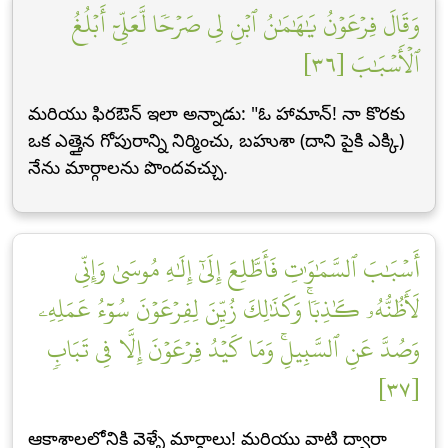
وَقَالَ فِرۡعَوۡنُ يَٰهَٰمَٰنُ ٱبۡنِ لِي صَرۡحٗا لَّعَلِّيٓ أَبۡلُغُ
ٱلۡأَسۡبَٰبَ [٣٦]
మరియు ఫిరఔన్ ఇలా అన్నాడు: "ఓ హామాన్! నా కొరకు
ఒక ఎత్తైన గోపురాన్ని నిర్మించు, బహుశా (దాని పైకి ఎక్కి)
నేను మార్గాలను పొందవచ్చు.
أَسۡبَٰبَ ٱلسَّمَٰوَٰتِ فَأَطَّلِعَ إِلَىٰٓ إِلَٰهِ مُوسَىٰ وَإِنِّي
لَأَظُنُّهُۥ كَٰذِبٗاۚ وَكَذَٰلِكَ زُيِّنَ لِفِرۡعَوۡنَ سُوٓءُ عَمَلِهِۦ
وَصُدَّ عَنِ ٱلسَّبِيلِۚ وَمَا كَيۡدُ فِرۡعَوۡنَ إِلَّا فِي تَبَابٖ
[٣٧]
ఆకాశాలలోనికి వెళ్ళే మార్గాలు! మరియు వాటి ద్వారా