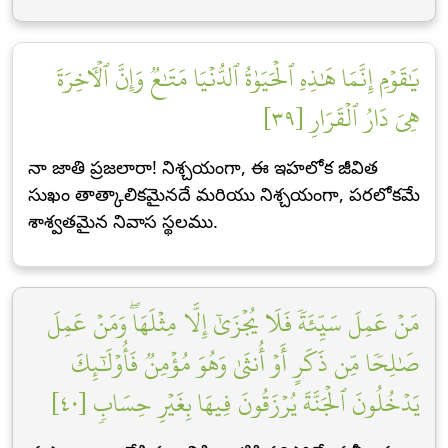
يَٰقَوۡمِ إِنَّمَا هَٰذِهِ ٱلۡحَيَوٰةُ ٱلدُّنۡيَا مَتَٰعٞ وَإِنَّ ٱلۡأٓخِرَةَ
هِيَ دَارُ ٱلۡقَرَارِ [٣٩]
నా జాతి ప్రజలారా! నిశ్చయంగా, ఈ ఇహలోక జీవిత
సుఖం తాత్కాలికమైనదే మరియు నిశ్చయంగా, పరలోకమే
శాశ్వతమైన నివాస స్థలము.
مَنۡ عَمِلَ سَيِّئَةٗ فَلَا يُجۡزَىٰٓ إِلَّا مِثۡلَهَاۖ وَمَنۡ عَمِلَ
صَٰلِحٗا مِّن ذَكَرٍ أَوۡ أُنثَىٰ وَهُوَ مُؤۡمِنٞ فَأُوْلَٰٓئِكَ
يَدۡخُلُونَ ٱلۡجَنَّةَ يُرۡزَقُونَ فِيهَا بِغَيۡرِ حِسَابٖ [٤٠]