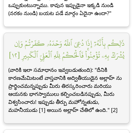
ఒప్పుకుంటున్నాము. కావున ఇప్పుడైనా ఇక్కడి నుండి
(నరకం నుండి) బయట పడే మార్గం ఏదైనా ఉందా?"
ذَٰلِكُم بِأَنَّهُۥٓ إِذَا دُعِيَ ٱللَّهُ وَحۡدَهُۥ كَفَرۡتُمۡ وَإِن
يُشۡرَكۡ بِهِۦ تُؤۡمِنُواْۚ فَٱلۡحُكۡمُ لِلَّهِ ٱلۡعَلِيِّ ٱلۡكَبِيرِ [١٢]
(వారికి ఇలా సమాధానం ఇవ్వబడుతుంది): "దీనికి
కారణమేమిటంటే వాస్తవానికి అద్వితీయుడైన అల్లాహ్ ను
ప్రార్థించమన్నప్పుడు మీరు తిరస్కరించారు మరియు
ఆయనకు భాగస్వాములు కల్పించబడినప్పుడు, మీరు
విశ్వసించారు! ఇప్పుడు తీర్పు మహోన్నతుడు,
మహనీయుడు [1] అయిన అల్లాహ్ చేతిలో ఉంది." [2]