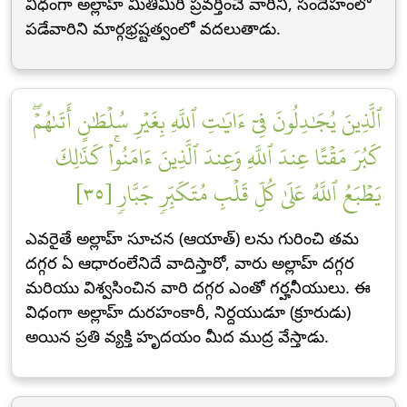
విధంగా అల్లాహ్ మితిమీరి ప్రవర్తించే వారిని, సందేహంలో
పడేవారిని మార్గభ్రష్టత్వంలో వదలుతాడు.
ٱلَّذِينَ يُجَٰدِلُونَ فِيٓ ءَايَٰتِ ٱللَّهِ بِغَيۡرِ سُلۡطَٰنٍ أَتَىٰهُمۡۖ
كَبُرَ مَقۡتًا عِندَ ٱللَّهِ وَعِندَ ٱلَّذِينَ ءَامَنُواْۚ كَذَٰلِكَ
يَطۡبَعُ ٱللَّهُ عَلَىٰ كُلِّ قَلۡبِ مُتَكَبِّرٖ جَبَّارٖ [٣٥]
ఎవరైతే అల్లాహ్ సూచన (ఆయాత్) లను గురించి తమ
దగ్గర ఏ ఆధారంలేనిదే వాదిస్తారో, వారు అల్లాహ్ దగ్గర
మరియు విశ్వసించిన వారి దగ్గర ఎంతో గర్హనీయులు. ఈ
విధంగా అల్లాహ్ దురహంకారీ, నిర్దయుడూ (క్రూరుడు)
అయిన ప్రతి వ్యక్తి హృదయం మీద ముద్ర వేస్తాడు.