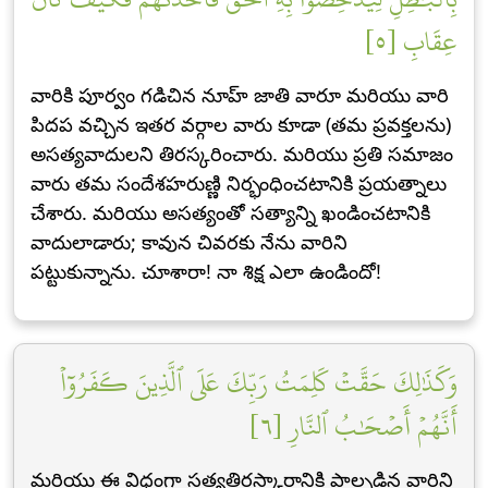
عِقَابِ [٥]
వారికి పూర్వం గడిచిన నూహ్ జాతి వారూ మరియు వారి
పిదప వచ్చిన ఇతర వర్గాల వారు కూడా (తమ ప్రవక్తలను)
అసత్యవాదులని తిరస్కరించారు. మరియు ప్రతి సమాజం
వారు తమ సందేశహరుణ్ణి నిర్భంధించటానికి ప్రయత్నాలు
చేశారు. మరియు అసత్యంతో సత్యాన్ని ఖండించటానికి
వాదులాడారు; కావున చివరకు నేను వారిని
పట్టుకున్నాను. చూశారా! నా శిక్ష ఎలా ఉండిందో!
وَكَذَٰلِكَ حَقَّتۡ كَلِمَتُ رَبِّكَ عَلَى ٱلَّذِينَ كَفَرُوٓاْ
أَنَّهُمۡ أَصۡحَٰبُ ٱلنَّارِ [٦]
మరియు ఈ విధంగా సత్యతిరస్కారానికి పాల్పడిన వారిని