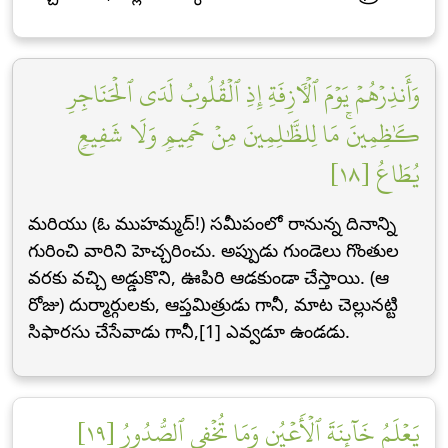
وَأَنذِرۡهُمۡ يَوۡمَ ٱلۡأٓزِفَةِ إِذِ ٱلۡقُلُوبُ لَدَى ٱلۡحَنَاجِرِ
كَٰظِمِينَۚ مَا لِلظَّٰلِمِينَ مِنۡ حَمِيمٖ وَلَا شَفِيعٖ
يُطَاعُ [١٨]
మరియు (ఓ ముహమ్మద్!) సమీపంలో రానున్న దినాన్ని
గురించి వారిని హెచ్చరించు. అప్పుడు గుండెలు గొంతుల
వరకు వచ్చి అడ్డుకొని, ఊపిరి ఆడకుండా చేస్తాయి. (ఆ
రోజు) దుర్మార్గులకు, ఆప్తమిత్రుడు గానీ, మాట చెల్లునట్టి
సిఫారసు చేసేవాడు గానీ,[1] ఎవ్వడూ ఉండడు.
يَعۡلَمُ خَآئِنَةَ ٱلۡأَعۡيُنِ وَمَا تُخۡفِي ٱلصُّدُورُ [١٩]