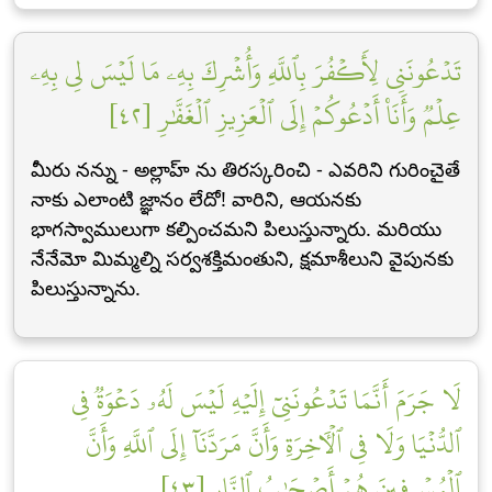
تَدۡعُونَنِي لِأَكۡفُرَ بِٱللَّهِ وَأُشۡرِكَ بِهِۦ مَا لَيۡسَ لِي بِهِۦ
عِلۡمٞ وَأَنَا۠ أَدۡعُوكُمۡ إِلَى ٱلۡعَزِيزِ ٱلۡغَفَّٰرِ [٤٢]
మీరు నన్ను - అల్లాహ్ ను తిరస్కరించి - ఎవరిని గురించైతే
నాకు ఎలాంటి జ్ఞానం లేదో! వారిని, ఆయనకు
భాగస్వాములుగా కల్పించమని పిలుస్తున్నారు. మరియు
నేనేమో మిమ్మల్ని సర్వశక్తిమంతుని, క్షమాశీలుని వైపునకు
పిలుస్తున్నాను.
لَا جَرَمَ أَنَّمَا تَدۡعُونَنِيٓ إِلَيۡهِ لَيۡسَ لَهُۥ دَعۡوَةٞ فِي
ٱلدُّنۡيَا وَلَا فِي ٱلۡأٓخِرَةِ وَأَنَّ مَرَدَّنَآ إِلَى ٱللَّهِ وَأَنَّ
ٱلۡمُسۡرِفِينَ هُمۡ أَصۡحَٰبُ ٱلنَّارِ [٤٣]