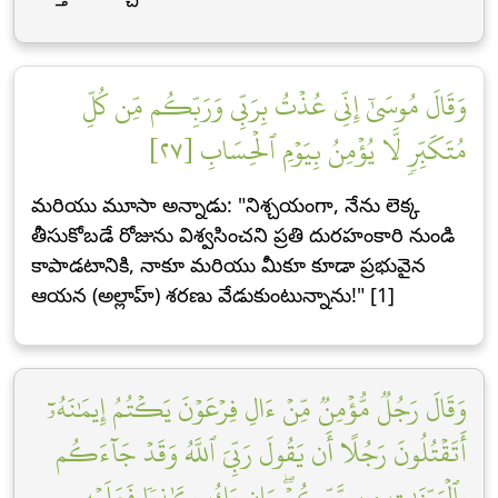
وَقَالَ مُوسَىٰٓ إِنِّي عُذۡتُ بِرَبِّي وَرَبِّكُم مِّن كُلِّ
مُتَكَبِّرٖ لَّا يُؤۡمِنُ بِيَوۡمِ ٱلۡحِسَابِ [٢٧]
మరియు మూసా అన్నాడు: "నిశ్చయంగా, నేను లెక్క
తీసుకోబడే రోజును విశ్వసించని ప్రతి దురహంకారి నుండి
కాపాడటానికి, నాకూ మరియు మీకూ కూడా ప్రభువైన
ఆయన (అల్లాహ్) శరణు వేడుకుంటున్నాను!" [1]
وَقَالَ رَجُلٞ مُّؤۡمِنٞ مِّنۡ ءَالِ فِرۡعَوۡنَ يَكۡتُمُ إِيمَٰنَهُۥٓ
أَتَقۡتُلُونَ رَجُلًا أَن يَقُولَ رَبِّيَ ٱللَّهُ وَقَدۡ جَآءَكُم
بِٱلۡبَيِّنَٰتِ مِن رَّبِّكُمۡۖ وَإِن يَكُ كَٰذِبٗا فَعَلَيۡهِ