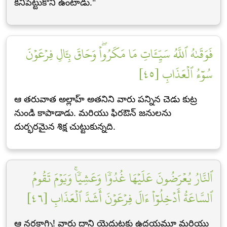
కనిపెట్టుకొని ఉంటాడు."
فَوَقَىٰهُ ٱللَّهُ سَيِّـَٔاتِ مَا مَكَرُواْۖ وَحَاقَ بِـَٔالِ فِرۡعَوۡنَ
سُوٓءُ ٱلۡعَذَابِ [٤٥]
ఆ తరువాత అల్లాహ్ అతనిని వారు పన్నిన చెడు కుట్ర
నుండి కాపాడాడు. మరియు ఫిరఔన్ జనులను
దుర్భరమైన శిక్ష చుట్టుకున్నది.
ٱلنَّارُ يُعۡرَضُونَ عَلَيۡهَا غُدُوّٗا وَعَشِيّٗاۚ وَيَوۡمَ تَقُومُ
ٱلسَّاعَةُ أَدۡخِلُوٓاْ ءَالَ فِرۡعَوۡنَ أَشَدَّ ٱلۡعَذَابِ [٤٦]
ఆ నరకాగ్ని! వారు దాని యెదుటకు ఉదయమూ మరియు