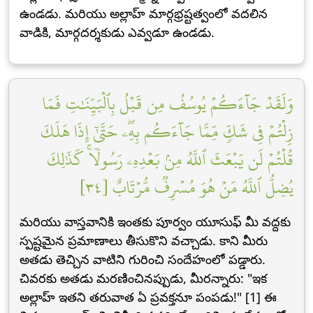
ఉండడు. మరియు అల్లాహ్ మార్గభ్రష్టత్వంలో వదలిన
వాడికి, మార్గదర్శకుడు ఎవ్వడూ ఉండడు.
وَلَقَدۡ جَآءَكُمۡ يُوسُفُ مِن قَبۡلُ بِٱلۡبَيِّنَٰتِ فَمَا
زِلۡتُمۡ فِي شَكّٖ مِّمَّا جَآءَكُم بِهِۦۖ حَتَّىٰٓ إِذَا هَلَكَ
قُلۡتُمۡ لَن يَبۡعَثَ ٱللَّهُ مِنۢ بَعۡدِهِۦ رَسُولٗاۚ كَذَٰلِكَ
يُضِلُّ ٱللَّهُ مَنۡ هُوَ مُسۡرِفٞ مُّرۡتَابٌ [٣٤]
మరియు వాస్తవానికి ఇంతకు పూర్వం యూసుఫ్ మీ వద్దకు
స్పష్టమైన ప్రమాణాలు తీసుకొని వచ్చాడు. కాని మీరు
అతడు తెచ్చిన వాటిని గురించి సందేహంలో పడ్డారు.
చివరకు అతడు మరణించినప్పుడు, మీరన్నారు: "ఇక
అల్లాహ్ ఇతని తరువాత ఏ ప్రవక్తనూ పంపడు!" [1] ఈ