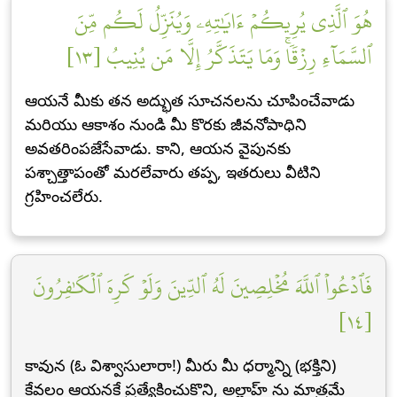
هُوَ ٱلَّذِي يُرِيكُمۡ ءَايَٰتِهِۦ وَيُنَزِّلُ لَكُم مِّنَ
ٱلسَّمَآءِ رِزۡقٗاۚ وَمَا يَتَذَكَّرُ إِلَّا مَن يُنِيبُ [١٣]
ఆయనే మీకు తన అద్భుత సూచనలను చూపించేవాడు
మరియు ఆకాశం నుండి మీ కొరకు జీవనోపాధిని
అవతరింపజేసేవాడు. కాని, ఆయన వైపునకు
పశ్చాత్తాపంతో మరలేవారు తప్ప, ఇతరులు వీటిని
గ్రహించలేరు.
فَٱدۡعُواْ ٱللَّهَ مُخۡلِصِينَ لَهُ ٱلدِّينَ وَلَوۡ كَرِهَ ٱلۡكَٰفِرُونَ
[١٤]
కావున (ఓ విశ్వాసులారా!) మీరు మీ ధర్మాన్ని (భక్తిని)
కేవలం ఆయనకే ప్రత్యేకించుకొని, అల్లాహ్ ను మాత్రమే