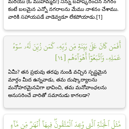
మరియు (ఓ ముహమ్మద్!) నిన్ను బహిష్కరించిన నగరం
కంటే బలమైన ఎన్నో నగరాలను మేము నాశనం చేశాము.
వారికి సహాయపడే వాడెవ్వడూ లేకపోయాడు.[1]
أَفَمَن كَانَ عَلَىٰ بَيِّنَةٖ مِّن رَّبِّهِۦ كَمَن زُيِّنَ لَهُۥ سُوٓءُ
عَمَلِهِۦ وَٱتَّبَعُوٓاْ أَهۡوَآءَهُم [١٤]
ఏమీ? తన ప్రభువు తరఫు నుండి వచ్చిన స్పష్టమైన
మార్గం మీద ఉన్నవాడు, తమ దుష్కార్యాలను
మనోహరమైనవిగా భావించి, తమ మనోవాంఛలను
అనుసరించే వారితో సమానుడు కాగలడా?
مَّثَلُ ٱلۡجَنَّةِ ٱلَّتِي وُعِدَ ٱلۡمُتَّقُونَۖ فِيهَآ أَنۡهَٰرٞ مِّن مَّآءٍ