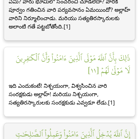
ఏమీ? వారు భూమిలో సంచరించి చూడలేదా? వారికి
పూర్వం గతించిన వారి పర్యవసానం ఏమయిందో? అల్లాహ్
వారిని నిర్మూలించాడు. మరియు సత్యతిరస్కారులకు
అలాంటి గతే పట్టబోతోంది.[1]
ذَٰلِكَ بِأَنَّ ٱللَّهَ مَوۡلَى ٱلَّذِينَ ءَامَنُواْ وَأَنَّ ٱلۡكَٰفِرِينَ
لَا مَوۡلَىٰ لَهُمۡ [١١]
ఇది ఎందుకంటే! నిశ్చయంగా, విశ్వసించిన వారి
సంరక్షకుడు అల్లాహ్! మరియు నిశ్చయంగా,
సత్యతిరస్కారులకు సంరక్షకుడు ఎవ్వడూ లేడు.[1]
إِنَّ ٱللَّهَ يُدۡخِلُ ٱلَّذِينَ ءَامَنُواْ وَعَمِلُواْ ٱلصَّٰلِحَٰتِ