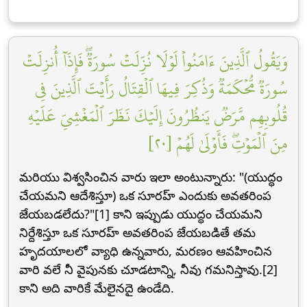
وَيَقُولُ ٱلَّذِينَ ءَامَنُواْ لَوۡلَا نُزِّلَتۡ سُورَةٞۖ فَإِذَآ أُنزِلَتۡ
سُورَةٞ مُّحۡكَمَةٞ وَذُكِرَ فِيهَا ٱلۡقِتَالُ رَأَيۡتَ ٱلَّذِينَ فِي
قُلُوبِهِم مَّرَضٞ يَنظُرُونَ إِلَيۡكَ نَظَرَ ٱلۡمَغۡشِيِّ عَلَيۡهِ
مِنَ ٱلۡمَوۡتِۖ فَأَوۡلَىٰ لَهُمۡ [٢٠]
మరియు విశ్వసించిన వారు ఇలా అంటున్నారు: "(యుద్ధం
చేయమని ఆదేశిస్తూ) ఒక సూరహ్ ఎందుకు అవతరింప
జేయబడలేదు?"[1] కాని ఇప్పుడు యుద్ధం చేయమని
నిర్దేశిస్తూ ఒక సూరహ్ అవతరింప జేయబడితే తమ
హృదయాలలో వ్యాధి ఉన్నవారు, మరణం ఆవహించిన
వారి వలే నీ వైపునకు చూడటాన్ని, నీవు గమనిస్తావు.[2]
కాని అది వారికే మేలైనదై ఉండేది.