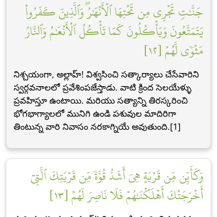
جَنَّٰتٖ تَجۡرِي مِن تَحۡتِهَا ٱلۡأَنۡهَٰرُۖ وَٱلَّذِينَ كَفَرُواْ
يَتَمَتَّعُونَ وَيَأۡكُلُونَ كَمَا تَأۡكُلُ ٱلۡأَنۡعَٰمُ وَٱلنَّارُ
مَثۡوٗى لَّهُمۡ [١٢]
నిశ్చయంగా, అల్లాహ్! విశ్వసించి సత్కార్యాలు చేసేవారిని
స్వర్గవనాలలో ప్రవేశింపజేస్తాడు. వాటి క్రింద సెలయేళ్ళు
ప్రవహిస్తూ ఉంటాయి. మరియు సత్యాన్ని తిరస్కరించి
భోగభాగ్యాలలో మునిగి ఉండి పశువుల మాదిరిగా
తింటున్న వారి నివాసం నరకాగ్నియే అవుతుంది.[1]
وَكَأَيِّن مِّن قَرۡيَةٍ هِيَ أَشَدُّ قُوَّةٗ مِّن قَرۡيَتِكَ ٱلَّتِيٓ
أَخۡرَجَتۡكَ أَهۡلَكۡنَٰهُمۡ فَلَا نَاصِرَ لَهُمۡ [١٣]