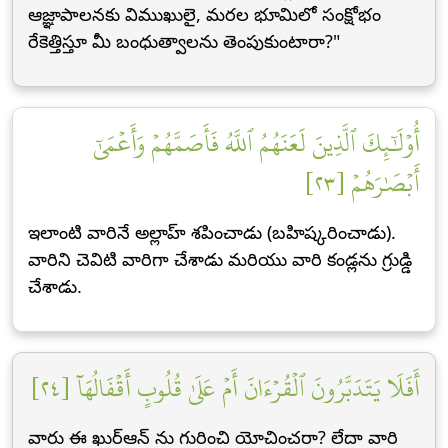
ఆజ్ఞాపాలనకు విముఖులై, మరల భూమిలో సంక్షోభం
రేకెత్తిస్తూ మీ బంధుత్వాలను తెంపుకుంటారా?"
أُوْلَٰٓئِكَ ٱلَّذِينَ لَعَنَهُمُ ٱللَّهُ فَأَصَمَّهُمۡ وَأَعۡمَىٰٓ
أَبۡصَٰرَهُمۡ [٢٣]
ఇలాంటి వారినే అల్లాహ్ శపించాడు (బహిష్కరించాడు).
వారిని చెవిటి వారిగా చేశాడు మరియు వారి కండ్లను గ్రుడ్డి
చేశాడు.
أَفَلَا يَتَدَبَّرُونَ ٱلۡقُرۡءَانَ أَمۡ عَلَىٰ قُلُوبٍ أَقۡفَالُهَآ [٢٤]
వారు ఈ ఖుర్ఆన్ ను గురించి యోచించరా? లేదా వారి