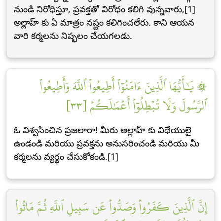
నుండి నిరోధిస్తూ, ప్రవక్తతో విరోధం కలిగి వున్నవారు,[1]
అల్లాహ్ కు ఏ మాత్రం నష్టం కలిగించలేరు. కాని ఆయన
వారి కర్మలను నిష్ఫలం చేయగలడు.
۞ يَٰٓأَيُّهَا ٱلَّذِينَ ءَامَنُوٓاْ أَطِيعُواْ ٱللَّهَ وَأَطِيعُواْ
ٱلرَّسُولَ وَلَا تُبۡطِلُوٓاْ أَعۡمَٰلَكُمۡ [٣٣]
ఓ విశ్వసించిన ప్రజలారా! మీరు అల్లాహ్ కు విధేయులై
ఉండండి మరియు ప్రవక్తను అనుసరించండి మరియు మీ
కర్మలను వ్యర్థం చేసుకోకండి.[1]
إِنَّ ٱلَّذِينَ كَفَرُواْ وَصَدُّواْ عَن سَبِيلِ ٱللَّهِ ثُمَّ مَاتُواْ