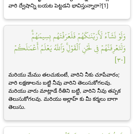
వారి ద్వేషాన్ని బయట పెట్టడని భావిస్తున్నారా?[1]
وَلَوۡ نَشَآءُ لَأَرَيۡنَٰكَهُمۡ فَلَعَرَفۡتَهُم بِسِيمَٰهُمۡۚ
وَلَتَعۡرِفَنَّهُمۡ فِي لَحۡنِ ٱلۡقَوۡلِۚ وَٱللَّهُ يَعۡلَمُ أَعۡمَٰلَكُمۡ
[٣٠]
మరియు మేము తలచుకుంటే, వారిని నీకు చూపేవారం;
వారి లక్షణాలను బట్టి నీవు వారిని తెలుసుకోగలవు.
మరియు వారు మాట్లాడే రీతిని బట్టి, వారిని నీవు తప్పక
తెలుసుకోగలవు. మరియు అల్లాహ్ కు మీ కర్మలు బాగా
తెలుసు.