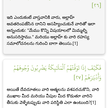
[٢٦]
ఇది ఎందుకంటే వాస్తవానికి వారు, అల్లాహ్
అవతరింపజేసిన దానిని అసహ్యించుకునే వారితో ఇలా
అన్నందుకు: "మేము కొన్ని విషయాలలో మిమ్మల్ని
అనుసరిస్తాము." మరియు అల్లాహ్ కు వారి రహస్య
సమాలోచనలను గురించి బాగా తెలుసు.[1]
فَكَيۡفَ إِذَا تَوَفَّتۡهُمُ ٱلۡمَلَٰٓئِكَةُ يَضۡرِبُونَ وُجُوهَهُمۡ
وَأَدۡبَٰرَهُمۡ [٢٧]
అయితే దేవదూతలు వారి ఆత్మలను వశపరచుకొని, వారి
ముఖాల మీద మరియు వీపుల మీద కొడుతూ వారిని
తీసుకు వెళ్ళేటప్పుడు వారి పరిస్థితి ఎలా ఉంటుంది?[1]