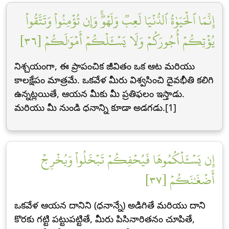
إِنَّمَا ٱلۡحَيَوٰةُ ٱلدُّنۡيَا لَعِبٞ وَلَهۡوٞۚ وَإِن تُؤۡمِنُواْ وَتَتَّقُواْ
يُؤۡتِكُمۡ أُجُورَكُمۡ وَلَا يَسۡـَٔلۡكُمۡ أَمۡوَٰلَكُمۡ [٣٦]
నిశ్చయంగా, ఈ ప్రాపంచిక జీవితం ఒక ఆట మరియు
కాలక్షేపం మాత్రమే. ఒకవేళ మీరు విశ్వసించి దైవభీతి కలిగి
ఉన్నట్లయితే, ఆయన మీకు మీ ప్రతిఫలం ఇస్తాడు.
మరియు మీ నుండి ధనాన్ని కూడా అడగడు.[1]
إِن يَسۡـَٔلۡكُمُوهَا فَيُحۡفِكُمۡ تَبۡخَلُواْ وَيُخۡرِجۡ
أَضۡغَٰنَكُمۡ [٣٧]
ఒకవేళ ఆయన దానిని (ధనాన్నే) అడిగితే మరియు దాని
కొరకు గట్టి పట్టుపట్టితే, మీరు పిసినారితనం చూపితే,