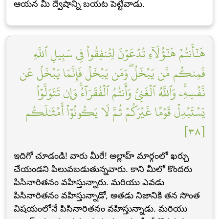
ఆయన మీ ద్వేషాన్ని బయట పెట్టేవాడు.
هَٰٓأَنتُمۡ هَٰٓؤُلَآءِ تُدۡعَوۡنَ لِتُنفِقُواْ فِي سَبِيلِ ٱللَّهِ
فَمِنكُم مَّن يَبۡخَلُۖ وَمَن يَبۡخَلۡ فَإِنَّمَا يَبۡخَلُ عَن
نَّفۡسِهِۦۚ وَٱللَّهُ ٱلۡغَنِيُّ وَأَنتُمُ ٱلۡفُقَرَآءُۚ وَإِن تَتَوَلَّوۡاْ
يَسۡتَبۡدِلۡ قَوۡمًا غَيۡرَكُمۡ ثُمَّ لَا يَكُونُوٓاْ أَمۡثَٰلَكُم
[٣٨]
ఇదిగో చూడండి! వారు మీరే! అల్లాహ్ మార్గంలో ఖర్చు
చేయండని పిలువబడుతున్నవారు. కాని మీలో కొందరు
పిసినారితనం వహిస్తున్నారు. మరియు ఎవడు
పిసినారితనం వహిస్తున్నాడో, అతడు నిజానికి తన సొంత
విషయంలోనే పిసినారితనం వహిస్తున్నాడు. మరియు