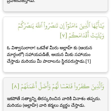
ప్రవేశింపజేస్తాడు.
يَٰٓأَيُّهَا ٱلَّذِينَ ءَامَنُوٓاْ إِن تَنصُرُواْ ٱللَّهَ يَنصُرۡكُمۡ
وَيُثَبِّتۡ أَقۡدَامَكُمۡ [٧]
ఓ విశ్వాసులారా! ఒకవేళ మీరు అల్లాహ్ కు (ఆయన
మార్గంలో) సహాయపడితే, ఆయన మీకు సహాయం
చేస్తాడు మరియు మీ పాదాలను స్థిరపరుస్తాడు.[1]
وَٱلَّذِينَ كَفَرُواْ فَتَعۡسٗا لَّهُمۡ وَأَضَلَّ أَعۡمَٰلَهُمۡ [٨]
ఇకపోతే సత్యాన్ని తిరస్కరించిన వారికి వినాశం తప్పదు.
మరియు (అల్లాహ్) వారి కర్మలు వ్యర్థం చేస్తాడు.