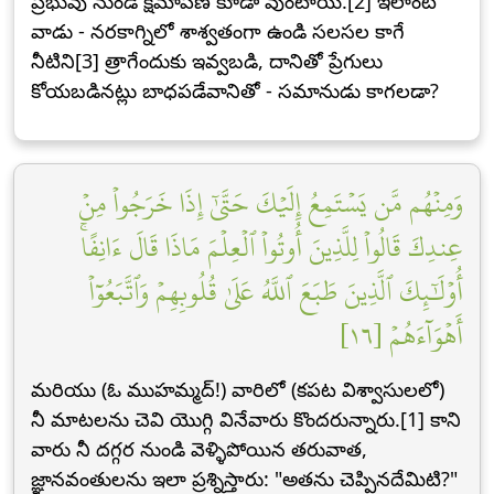
ప్రభువు నుండి క్షమాపణ కూడా వుంటాయి.[2] ఇలాంటి
వాడు - నరకాగ్నిలో శాశ్వతంగా ఉండి సలసల కాగే
నీటిని[3] త్రాగేందుకు ఇవ్వబడి, దానితో ప్రేగులు
కోయబడినట్లు బాధపడేవానితో - సమానుడు కాగలడా?
وَمِنۡهُم مَّن يَسۡتَمِعُ إِلَيۡكَ حَتَّىٰٓ إِذَا خَرَجُواْ مِنۡ
عِندِكَ قَالُواْ لِلَّذِينَ أُوتُواْ ٱلۡعِلۡمَ مَاذَا قَالَ ءَانِفًاۚ
أُوْلَٰٓئِكَ ٱلَّذِينَ طَبَعَ ٱللَّهُ عَلَىٰ قُلُوبِهِمۡ وَٱتَّبَعُوٓاْ
أَهۡوَآءَهُمۡ [١٦]
మరియు (ఓ ముహమ్మద్!) వారిలో (కపట విశ్వాసులలో)
నీ మాటలను చెవి యొగ్గి వినేవారు కొందరున్నారు.[1] కాని
వారు నీ దగ్గర నుండి వెళ్ళిపోయిన తరువాత,
జ్ఞానవంతులను ఇలా ప్రశ్నిస్తారు: "అతను చెప్పినదేమిటి?"