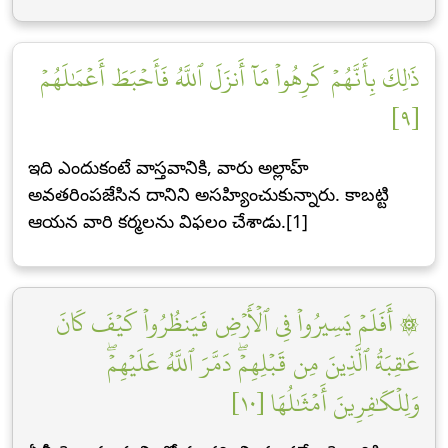
ذَٰلِكَ بِأَنَّهُمۡ كَرِهُواْ مَآ أَنزَلَ ٱللَّهُ فَأَحۡبَطَ أَعۡمَٰلَهُمۡ
[٩]
ఇది ఎందుకంటే వాస్తవానికి, వారు అల్లాహ్
అవతరింపజేసిన దానిని అసహ్యించుకున్నారు. కాబట్టి
ఆయన వారి కర్మలను విఫలం చేశాడు.[1]
۞ أَفَلَمۡ يَسِيرُواْ فِي ٱلۡأَرۡضِ فَيَنظُرُواْ كَيۡفَ كَانَ
عَٰقِبَةُ ٱلَّذِينَ مِن قَبۡلِهِمۡۖ دَمَّرَ ٱللَّهُ عَلَيۡهِمۡۖ
وَلِلۡكَٰفِرِينَ أَمۡثَٰلُهَا [١٠]