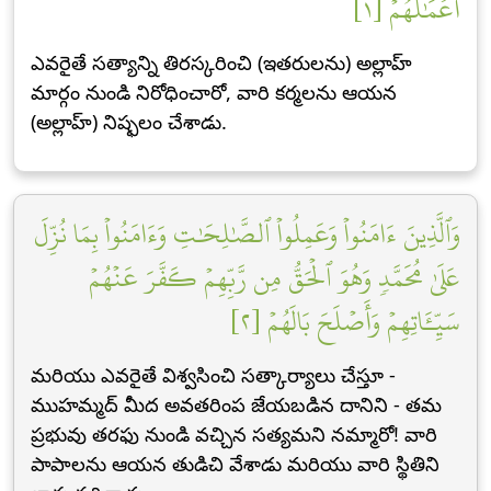
أَعۡمَٰلَهُمۡ [١]
ఎవరైతే సత్యాన్ని తిరస్కరించి (ఇతరులను) అల్లాహ్
మార్గం నుండి నిరోధించారో, వారి కర్మలను ఆయన
(అల్లాహ్) నిష్ఫలం చేశాడు.
وَٱلَّذِينَ ءَامَنُواْ وَعَمِلُواْ ٱلصَّٰلِحَٰتِ وَءَامَنُواْ بِمَا نُزِّلَ
عَلَىٰ مُحَمَّدٖ وَهُوَ ٱلۡحَقُّ مِن رَّبِّهِمۡ كَفَّرَ عَنۡهُمۡ
سَيِّـَٔاتِهِمۡ وَأَصۡلَحَ بَالَهُمۡ [٢]
మరియు ఎవరైతే విశ్వసించి సత్కార్యాలు చేస్తూ -
ముహమ్మద్ మీద అవతరింప జేయబడిన దానిని - తమ
ప్రభువు తరఫు నుండి వచ్చిన సత్యమని నమ్మారో! వారి
పాపాలను ఆయన తుడిచి వేశాడు మరియు వారి స్థితిని