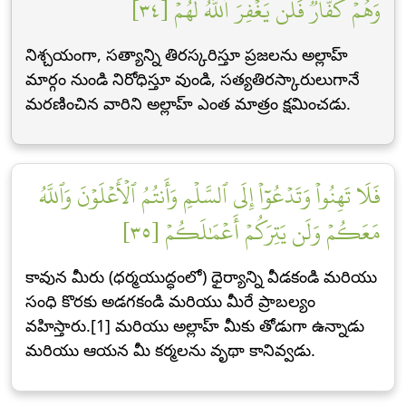
وَهُمۡ كُفَّارٞ فَلَن يَغۡفِرَ ٱللَّهُ لَهُمۡ [٣٤]
నిశ్చయంగా, సత్యాన్ని తిరస్కరిస్తూ ప్రజలను అల్లాహ్
మార్గం నుండి నిరోధిస్తూ వుండి, సత్యతిరస్కారులుగానే
మరణించిన వారిని అల్లాహ్ ఎంత మాత్రం క్షమించడు.
فَلَا تَهِنُواْ وَتَدۡعُوٓاْ إِلَى ٱلسَّلۡمِ وَأَنتُمُ ٱلۡأَعۡلَوۡنَ وَٱللَّهُ
مَعَكُمۡ وَلَن يَتِرَكُمۡ أَعۡمَٰلَكُمۡ [٣٥]
కావున మీరు (ధర్మయుద్ధంలో) ధైర్యాన్ని వీడకండి మరియు
సంధి కొరకు అడగకండి మరియు మీరే ప్రాబల్యం
వహిస్తారు.[1] మరియు అల్లాహ్ మీకు తోడుగా ఉన్నాడు
మరియు ఆయన మీ కర్మలను వృథా కానివ్వడు.