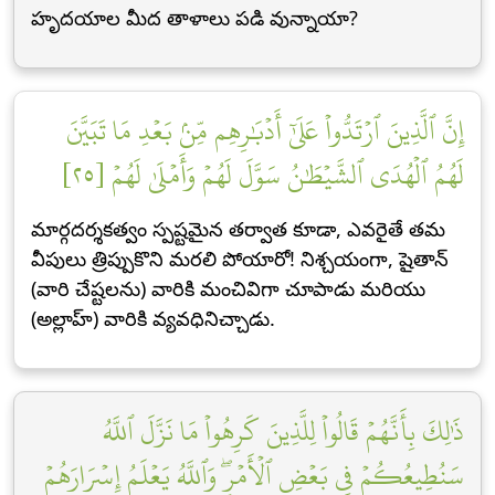
హృదయాల మీద తాళాలు పడి వున్నాయా?
إِنَّ ٱلَّذِينَ ٱرۡتَدُّواْ عَلَىٰٓ أَدۡبَٰرِهِم مِّنۢ بَعۡدِ مَا تَبَيَّنَ
لَهُمُ ٱلۡهُدَى ٱلشَّيۡطَٰنُ سَوَّلَ لَهُمۡ وَأَمۡلَىٰ لَهُمۡ [٢٥]
మార్గదర్శకత్వం స్పష్టమైన తర్వాత కూడా, ఎవరైతే తమ
వీపులు త్రిప్పుకొని మరలి పోయారో! నిశ్చయంగా, షైతాన్
(వారి చేష్టలను) వారికి మంచివిగా చూపాడు మరియు
(అల్లాహ్) వారికి వ్యవధినిచ్చాడు.
ذَٰلِكَ بِأَنَّهُمۡ قَالُواْ لِلَّذِينَ كَرِهُواْ مَا نَزَّلَ ٱللَّهُ
سَنُطِيعُكُمۡ فِي بَعۡضِ ٱلۡأَمۡرِۖ وَٱللَّهُ يَعۡلَمُ إِسۡرَارَهُمۡ