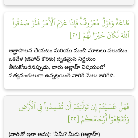
طَاعَةٞ وَقَوۡلٞ مَّعۡرُوفٞۚ فَإِذَا عَزَمَ ٱلۡأَمۡرُ فَلَوۡ صَدَقُواْ
ٱللَّهَ لَكَانَ خَيۡرٗا لَّهُمۡ [٢١]
ఆజ్ఞాపాలన చేయటం మరియు మంచి మాటలు పలుకటం.
ఒకవేళ (జిహాద్ కొరకు) దృఢమైన నిర్ణయం
తీసుకోబడినప్పుడు, వారు అల్లాహ్ విషయంలో
సత్యవంతులుగా ఉన్నట్లయితే వారికే మేలు జరిగేది.
فَهَلۡ عَسَيۡتُمۡ إِن تَوَلَّيۡتُمۡ أَن تُفۡسِدُواْ فِي ٱلۡأَرۡضِ
وَتُقَطِّعُوٓاْ أَرۡحَامَكُمۡ [٢٢]
(వారితో ఇలా అను): "ఏమీ? మీరు (అల్లాహ్)