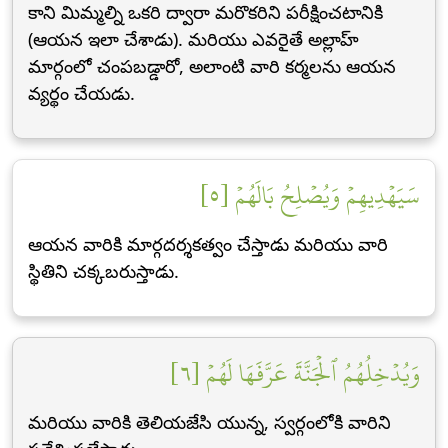
కాని మిమ్మల్ని ఒకరి ద్వారా మరొకరిని పరీక్షించటానికి
(ఆయన ఇలా చేశాడు). మరియు ఎవరైతే అల్లాహ్
మార్గంలో చంపబడ్డారో, అలాంటి వారి కర్మలను ఆయన
వ్యర్థం చేయడు.
سَيَهۡدِيهِمۡ وَيُصۡلِحُ بَالَهُمۡ [٥]
ఆయన వారికి మార్గదర్శకత్వం చేస్తాడు మరియు వారి
స్థితిని చక్కబరుస్తాడు.
وَيُدۡخِلُهُمُ ٱلۡجَنَّةَ عَرَّفَهَا لَهُمۡ [٦]
మరియు వారికి తెలియజేసి యున్న, స్వర్గంలోకి వారిని