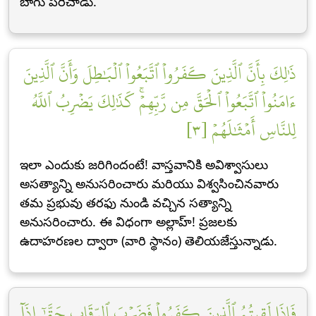
బాగు పరిచాడు.
ذَٰلِكَ بِأَنَّ ٱلَّذِينَ كَفَرُواْ ٱتَّبَعُواْ ٱلۡبَٰطِلَ وَأَنَّ ٱلَّذِينَ
ءَامَنُواْ ٱتَّبَعُواْ ٱلۡحَقَّ مِن رَّبِّهِمۡۚ كَذَٰلِكَ يَضۡرِبُ ٱللَّهُ
لِلنَّاسِ أَمۡثَٰلَهُمۡ [٣]
ఇలా ఎందుకు జరిగిందంటే! వాస్తవానికి అవిశ్వాసులు
అసత్యాన్ని అనుసరించారు మరియు విశ్వసించినవారు
తమ ప్రభువు తరఫు నుండి వచ్చిన సత్యాన్ని
అనుసరించారు. ఈ విధంగా అల్లాహ్! ప్రజలకు
ఉదాహరణల ద్వారా (వారి స్థానం) తెలియజేస్తున్నాడు.
فَإِذَا لَقِيتُمُ ٱلَّذِينَ كَفَرُواْ فَضَرۡبَ ٱلرِّقَابِ حَتَّىٰٓ إِذَآ