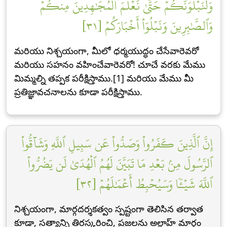
وَلَنَبۡلُوَنَّكُمۡ حَتَّىٰ نَعۡلَمَ ٱلۡمُجَٰهِدِينَ مِنكُمۡ
وَٱلصَّٰبِرِينَ وَنَبۡلُوَاْ أَخۡبَارَكُمۡ [٣١]
మరియు నిశ్చయంగా, మీలో ధర్మయుద్ధం చేసేవారెవరో
మరియు సహనం వహించేవారెవరో! చూచే వరకు మేము
మిమ్మల్ని తప్పక పరీక్షిస్తాము.[1] మరియు మేము మీ
ప్రతిజ్ఞావచనాలను కూడా పరీక్షిస్తాము.
إِنَّ ٱلَّذِينَ كَفَرُواْ وَصَدُّواْ عَن سَبِيلِ ٱللَّهِ وَشَآقُّواْ
ٱلرَّسُولَ مِنۢ بَعۡدِ مَا تَبَيَّنَ لَهُمُ ٱلۡهُدَىٰ لَن يَضُرُّواْ
ٱللَّهَ شَيۡـٔٗا وَسَيُحۡبِطُ أَعۡمَٰلَهُمۡ [٣٢]
నిశ్చయంగా, మార్గదర్శకత్వం స్పష్టంగా తెలిసిన తర్వాత
కూడా, సత్యాన్ని తిరస్కరించి, ప్రజలను అల్లాహ్ మార్గం