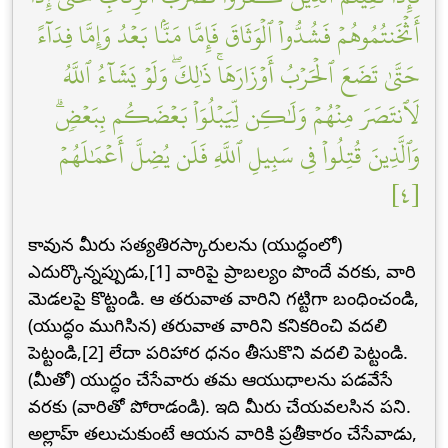
أَثۡخَنتُمُوهُمۡ فَشُدُّواْ ٱلۡوَثَاقَ فَإِمَّا مَنَّۢا بَعۡدُ وَإِمَّا فِدَآءً
حَتَّىٰ تَضَعَ ٱلۡحَرۡبُ أَوۡزَارَهَاۚ ذَٰلِكَۖ وَلَوۡ يَشَآءُ ٱللَّهُ
لَٱنتَصَرَ مِنۡهُمۡ وَلَٰكِن لِّيَبۡلُوَاْ بَعۡضَكُم بِبَعۡضٖۗ
وَٱلَّذِينَ قُتِلُواْ فِي سَبِيلِ ٱللَّهِ فَلَن يُضِلَّ أَعۡمَٰلَهُمۡ
[٤]
కావున మీరు సత్యతిరస్కారులను (యుద్ధంలో)
ఎదుర్కొన్నప్పుడు,[1] వారిపై ప్రాబల్యం పొందే వరకు, వారి
మెడలపై కొట్టండి. ఆ తరువాత వారిని గట్టిగా బంధించండి,
(యుద్ధం ముగిసిన) తరువాత వారిని కనికరించి వదలి
పెట్టండి,[2] లేదా పరిహార ధనం తీసుకొని వదలి పెట్టండి.
(మీతో) యుద్ధం చేసేవారు తమ ఆయుధాలను పడవేసే
వరకు (వారితో పోరాడండి). ఇది మీరు చేయవలసిన పని.
అల్లాహ్ తలుచుకుంటే ఆయన వారికి ప్రతీకారం చేసేవాడు,