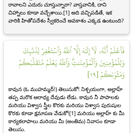
రావాలని ఎదురు చూస్తున్నారా? వాస్తవానికి, దాని
చిహ్నాలు కూడా వచ్చేశాయి.[1] అది వచ్చిపడితే, ఇక
వారికి హితోపదేశం స్వీకరించే అవకాశం ఎక్కడ ఉంటుంది?
فَٱعۡلَمۡ أَنَّهُۥ لَآ إِلَٰهَ إِلَّا ٱللَّهُ وَٱسۡتَغۡفِرۡ لِذَنۢبِكَ
وَلِلۡمُؤۡمِنِينَ وَٱلۡمُؤۡمِنَٰتِۗ وَٱللَّهُ يَعۡلَمُ مُتَقَلَّبَكُمۡ
وَمَثۡوَىٰكُمۡ [١٩]
కావున (ఓ ముహమ్మద్!) తెలుసుకో! నిశ్చయంగా, అల్లాహ్
తప్ప మరొక ఆరాధ్య దేవుడు లేడు. కావున నీ పాపాలకు
మరియు విశ్వాస స్త్రీల కొరకు మరియు విశ్వాస పురుషుల
కొరకు కూడా క్షమాపణ వేడుకో![1] మరియు అల్లాహ్ కు మీ
కార్యకలాపాలు మరియు మీ (అంతిమ) నివాసం కూడా
తెలుసు.