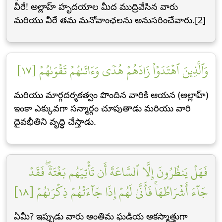
వీరే! అల్లాహ్ హృదయాల మీద ముద్రివేసిన వారు
మరియు వీరే తమ మనోవాంఛలను అనుసరించేవారు.[2]
وَٱلَّذِينَ ٱهۡتَدَوۡاْ زَادَهُمۡ هُدٗى وَءَاتَىٰهُمۡ تَقۡوَىٰهُمۡ [١٧]
మరియు మార్గదర్శకత్వం పొందిన వారికి ఆయన (అల్లాహ్)
ఇంకా ఎక్కువగా సన్మార్గం చూపుతాడు మరియు వారి
దైవభీతిని వృద్ధి చేస్తాడు.
فَهَلۡ يَنظُرُونَ إِلَّا ٱلسَّاعَةَ أَن تَأۡتِيَهُم بَغۡتَةٗۖ فَقَدۡ
جَآءَ أَشۡرَاطُهَاۚ فَأَنَّىٰ لَهُمۡ إِذَا جَآءَتۡهُمۡ ذِكۡرَىٰهُمۡ [١٨]
ఏమీ? ఇప్పుడు వారు అంతిమ ఘడియ అకస్మాత్తుగా