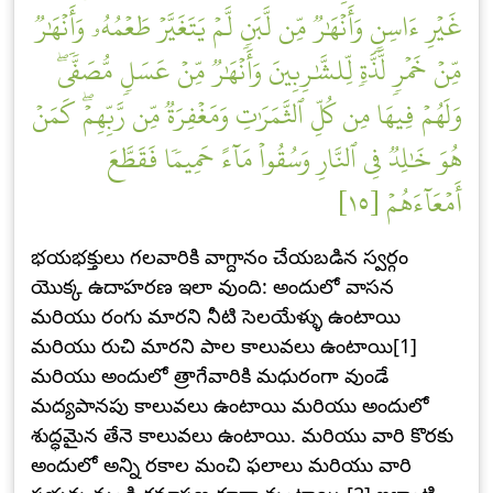
غَيۡرِ ءَاسِنٖ وَأَنۡهَٰرٞ مِّن لَّبَنٖ لَّمۡ يَتَغَيَّرۡ طَعۡمُهُۥ وَأَنۡهَٰرٞ
مِّنۡ خَمۡرٖ لَّذَّةٖ لِّلشَّٰرِبِينَ وَأَنۡهَٰرٞ مِّنۡ عَسَلٖ مُّصَفّٗىۖ
وَلَهُمۡ فِيهَا مِن كُلِّ ٱلثَّمَرَٰتِ وَمَغۡفِرَةٞ مِّن رَّبِّهِمۡۖ كَمَنۡ
هُوَ خَٰلِدٞ فِي ٱلنَّارِ وَسُقُواْ مَآءً حَمِيمٗا فَقَطَّعَ
أَمۡعَآءَهُمۡ [١٥]
భయభక్తులు గలవారికి వాగ్దానం చేయబడిన స్వర్గం
యొక్క ఉదాహరణ ఇలా వుంది: అందులో వాసన
మరియు రంగు మారని నీటి సెలయేళ్ళు ఉంటాయి
మరియు రుచి మారని పాల కాలువలు ఉంటాయి[1]
మరియు అందులో త్రాగేవారికి మధురంగా వుండే
మద్యపానపు కాలువలు ఉంటాయి మరియు అందులో
శుద్ధమైన తేనె కాలువలు ఉంటాయి. మరియు వారి కొరకు
అందులో అన్ని రకాల మంచి ఫలాలు మరియు వారి