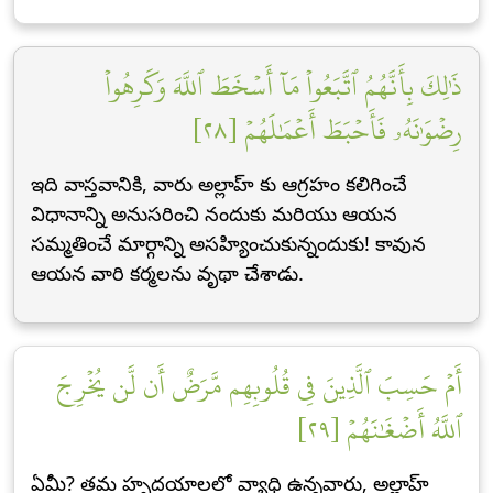
ذَٰلِكَ بِأَنَّهُمُ ٱتَّبَعُواْ مَآ أَسۡخَطَ ٱللَّهَ وَكَرِهُواْ
رِضۡوَٰنَهُۥ فَأَحۡبَطَ أَعۡمَٰلَهُمۡ [٢٨]
ఇది వాస్తవానికి, వారు అల్లాహ్ కు ఆగ్రహం కలిగించే
విధానాన్ని అనుసరించి నందుకు మరియు ఆయన
సమ్మతించే మార్గాన్ని అసహ్యించుకున్నందుకు! కావున
ఆయన వారి కర్మలను వృథా చేశాడు.
أَمۡ حَسِبَ ٱلَّذِينَ فِي قُلُوبِهِم مَّرَضٌ أَن لَّن يُخۡرِجَ
ٱللَّهُ أَضۡغَٰنَهُمۡ [٢٩]
ఏమీ? తమ హృదయాలలో వ్యాధి ఉన్నవారు, అల్లాహ్