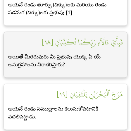
ఆయనే రెండు తూర్పు (దిక్కు)లకు మరియు రెండు
పడమర (దిక్కు)లకు ప్రభువు.[1]
فَبِأَيِّ ءَالَآءِ رَبِّكُمَا تُكَذِّبَانِ [١٨]
అయితే మీరిరువురు మీ ప్రభువు యొక్క ఏ యే
అనుగ్రహాలను నిరాకరిస్తారు?
مَرَجَ ٱلۡبَحۡرَيۡنِ يَلۡتَقِيَانِ [١٩]
ఆయనే రెండు సముద్రాలను కలుసుకోవటానికి
వదలిపెట్టాడు.