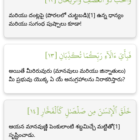
మరియు దంట్లపై (పొరలలో చుట్టబడి)[1] ఉన్న ధాన్యం
మరియు సుగంధ పుష్పాలు కూడా!
فَبِأَيِّ ءَالَآءِ رَبِّكُمَا تُكَذِّبَانِ [١٣]
అయితే మీరిరువురు (మానవులు మరియు జిన్నాతులు)
మీ ప్రభువు యొక్క ఏ యే అనుగ్రహాలను నిరాకరిస్తారు?
خَلَقَ ٱلۡإِنسَٰنَ مِن صَلۡصَٰلٖ كَٱلۡفَخَّارِ [١٤]
ఆయన మానవుణ్ణి పెంకులాంటి శబ్దమిచ్చే మట్టితో[1]
సృష్టించాడు.