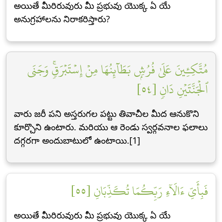
అయితే మీరిరువురు మీ ప్రభువు యొక్క ఏ యే
అనుగ్రహాలను నిరాకరిస్తారు?
مُتَّكِـِٔينَ عَلَىٰ فُرُشِۭ بَطَآئِنُهَا مِنۡ إِسۡتَبۡرَقٖۚ وَجَنَى
ٱلۡجَنَّتَيۡنِ دَانٖ [٥٤]
వారు జరీ పని అస్తరుగల పట్టు తివాచీల మీద ఆనుకొని
కూర్చొని ఉంటారు. మరియు ఆ రెండు స్వర్గవనాల ఫలాలు
దగ్గరగా అందుబాటులో ఉంటాయి.[1]
فَبِأَيِّ ءَالَآءِ رَبِّكُمَا تُكَذِّبَانِ [٥٥]
అయితే మీరిరువురు మీ ప్రభువు యొక్క ఏ యే