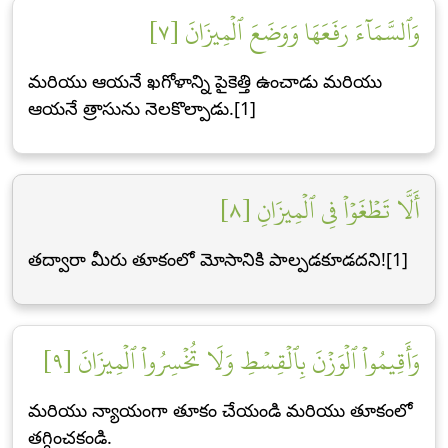
وَٱلسَّمَآءَ رَفَعَهَا وَوَضَعَ ٱلۡمِيزَانَ [٧]
మరియు ఆయనే ఖగోళాన్ని పైకెత్తి ఉంచాడు మరియు
ఆయనే త్రాసును నెలకొల్పాడు.[1]
أَلَّا تَطۡغَوۡاْ فِي ٱلۡمِيزَانِ [٨]
తద్వారా మీరు తూకంలో మోసానికి పాల్పడకూడదని![1]
وَأَقِيمُواْ ٱلۡوَزۡنَ بِٱلۡقِسۡطِ وَلَا تُخۡسِرُواْ ٱلۡمِيزَانَ [٩]
మరియు న్యాయంగా తూకం చేయండి మరియు తూకంలో
తగ్గించకండి.