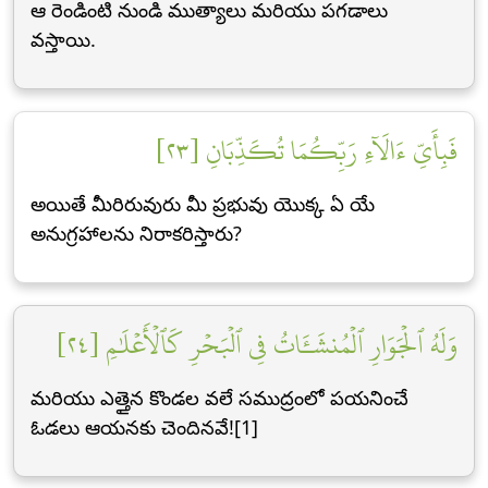
ఆ రెండింటి నుండి ముత్యాలు మరియు పగడాలు
వస్తాయి.
فَبِأَيِّ ءَالَآءِ رَبِّكُمَا تُكَذِّبَانِ [٢٣]
అయితే మీరిరువురు మీ ప్రభువు యొక్క ఏ యే
అనుగ్రహాలను నిరాకరిస్తారు?
وَلَهُ ٱلۡجَوَارِ ٱلۡمُنشَـَٔاتُ فِي ٱلۡبَحۡرِ كَٱلۡأَعۡلَٰمِ [٢٤]
మరియు ఎత్తైన కొండల వలే సముద్రంలో పయనించే
ఓడలు ఆయనకు చెందినవే![1]