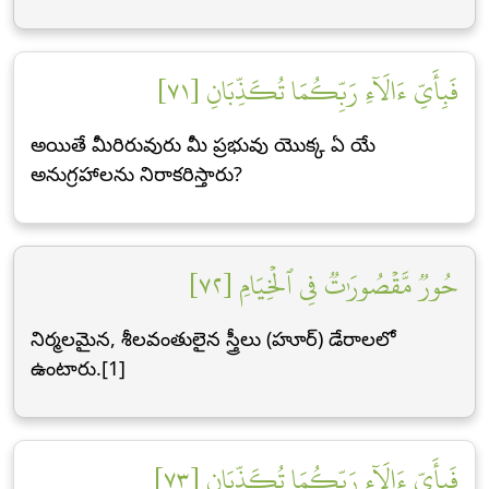
فَبِأَيِّ ءَالَآءِ رَبِّكُمَا تُكَذِّبَانِ [٧١]
అయితే మీరిరువురు మీ ప్రభువు యొక్క ఏ యే
అనుగ్రహాలను నిరాకరిస్తారు?
حُورٞ مَّقۡصُورَٰتٞ فِي ٱلۡخِيَامِ [٧٢]
నిర్మలమైన, శీలవంతులైన స్త్రీలు (హూర్) డేరాలలో
ఉంటారు.[1]
فَبِأَيِّ ءَالَآءِ رَبِّكُمَا تُكَذِّبَانِ [٧٣]