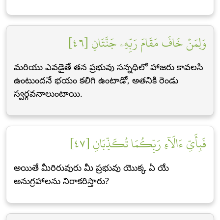
وَلِمَنۡ خَافَ مَقَامَ رَبِّهِۦ جَنَّتَانِ [٤٦]
మరియు ఎవడైతే తన ప్రభువు సన్నధిలో హాజరు కావలసి
ఉంటుందనే భయం కలిగి ఉంటాడో, అతనికి రెండు
స్వర్గవనాలుంటాయి.
فَبِأَيِّ ءَالَآءِ رَبِّكُمَا تُكَذِّبَانِ [٤٧]
అయితే మీరిరువురు మీ ప్రభువు యొక్క ఏ యే
అనుగ్రహాలను నిరాకరిస్తారు?