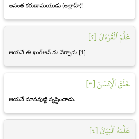
అనంత కరుణామయుడు (అల్లాహ్)!
عَلَّمَ ٱلۡقُرۡءَانَ [٢]
ఆయనే ఈ ఖుర్ఆన్ ను నేర్పాడు.[1]
خَلَقَ ٱلۡإِنسَٰنَ [٣]
ఆయనే మానవుణ్ణి సృష్టించాడు.
عَلَّمَهُ ٱلۡبَيَانَ [٤]