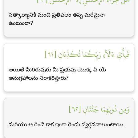
సత్కార్యానికి మంచి ప్రతిఫలం తప్ప మరేమైనా
ఉంటుందా?
فَبِأَيِّ ءَالَآءِ رَبِّكُمَا تُكَذِّبَانِ [٦١]
అయితే మీరిరువురు మీ ప్రభువు యొక్క ఏ యే
అనుగ్రహాలను నిరాకరిస్తారు?
وَمِن دُونِهِمَا جَنَّتَانِ [٦٢]
మరియు ఆ రెండే కాక ఇంకా రెండు స్వర్గవనాలుంటాయి.