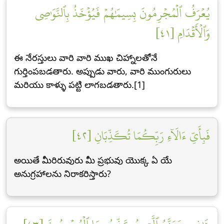
يُعۡرَفُ ٱلۡمُجۡرِمُونَ بِسِيمَٰهُمۡ فَيُؤۡخَذُ بِٱلنَّوَٰصِي
وَٱلۡأَقۡدَامِ [٤١]
ఈ నేరస్తులు వారి వారి ముఖ చిహ్నాలతోనే
గుర్తింపబడతారు. అప్పుడు వారు, వారి ముంగురులు
మరియు కాళ్ళు పట్టి లాగబడతారు.[1]
فَبِأَيِّ ءَالَآءِ رَبِّكُمَا تُكَذِّبَانِ [٤٢]
అయితే మీరిరువురు మీ ప్రభువు యొక్క ఏ యే
అనుగ్రహాలను నిరాకరిస్తారు?