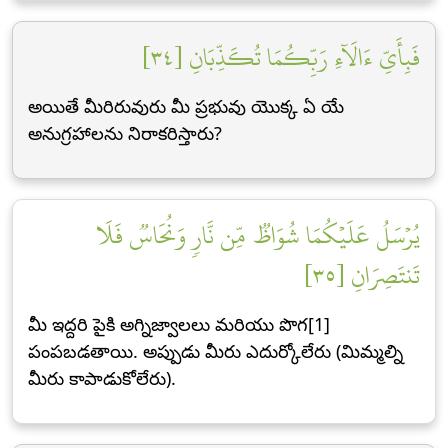
فَبِأَيِّ ءَالَآءِ رَبِّكُمَا تُكَذِّبَانِ [٣٤]
అయితే మీరిరువురు మీ ప్రభువు యొక్క ఏ యే
అనుగ్రహాలను నిరాకరిస్తారు?
يُرۡسَلُ عَلَيۡكُمَا شُوَاظٞ مِّن نَّارٖ وَنُحَاسٞ فَلَا
تَنتَصِرَانِ [٣٥]
మీ ఇద్దరి పైకి అగ్నిజ్వాలలు మరియు పొగ[1]
పంపబడతాయి. అప్పుడు మీరు ఎదుర్కోలేరు (మిమ్మల్ని
మీరు కాపాడుకోలేరు).