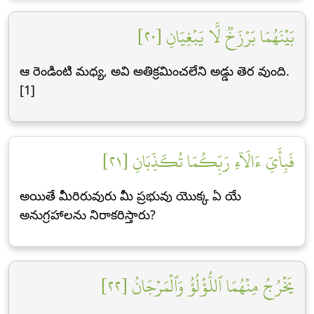
بَيۡنَهُمَا بَرۡزَخٞ لَّا يَبۡغِيَانِ [٢٠]
ఆ రెండింటి మధ్య, అవి అతిక్రమించలేని అడ్డు తెర వుంది.
[1]
فَبِأَيِّ ءَالَآءِ رَبِّكُمَا تُكَذِّبَانِ [٢١]
అయితే మీరిరువురు మీ ప్రభువు యొక్క ఏ యే
అనుగ్రహాలను నిరాకరిస్తారు?
يَخۡرُجُ مِنۡهُمَا ٱللُّؤۡلُؤُ وَٱلۡمَرۡجَانُ [٢٢]