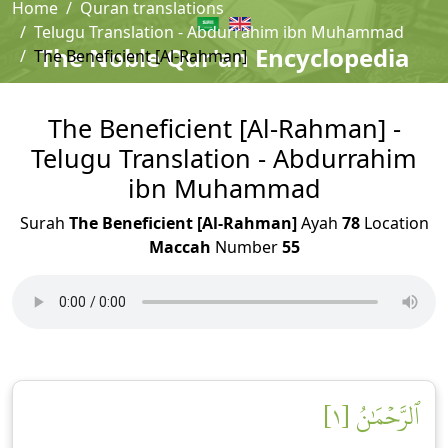
Home
Quran translations
Telugu Translation - Abdurrahim ibn Muhammad
The Noble Qur'an Encyclopedia
The Beneficient [Al-Rahman]
The Beneficient [Al-Rahman] -
Telugu Translation - Abdurrahim
ibn Muhammad
Surah
The Beneficient [Al-Rahman]
Ayah
78
Location
Maccah
Number
55
ٱلرَّحۡمَٰنُ [١]