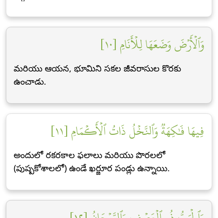
وَٱلۡأَرۡضَ وَضَعَهَا لِلۡأَنَامِ [١٠]
మరియు ఆయన, భూమిని సకల జీవరాసుల కొరకు
ఉంచాడు.
فِيهَا فَٰكِهَةٞ وَٱلنَّخۡلُ ذَاتُ ٱلۡأَكۡمَامِ [١١]
అందులో రకరకాల ఫలాలు మరియు పొరలలో
(పుష్పకోశాలలో) ఉండే ఖర్జూర పండ్లు ఉన్నాయి.
وَٱلۡحَبُّ ذُو ٱلۡعَصۡفِ وَٱلرَّيۡحَانُ [١٢]