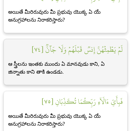
అయితే మీరిరువురు మీ ప్రభువు యొక్క ఏ యే
అనుగ్రహాలను నిరాకరిస్తారు?
لَمۡ يَطۡمِثۡهُنَّ إِنسٞ قَبۡلَهُمۡ وَلَا جَآنّٞ [٧٤]
ఆ స్త్రీలను ఇంతకు ముందు ఏ మానవుడు కాని, ఏ
జిన్నాతు కాని తాకి ఉండడు.
فَبِأَيِّ ءَالَآءِ رَبِّكُمَا تُكَذِّبَانِ [٧٥]
అయితే మీరిరువురు మీ ప్రభువు యొక్క ఏ యే
అనుగ్రహాలను నిరాకరిస్తారు?