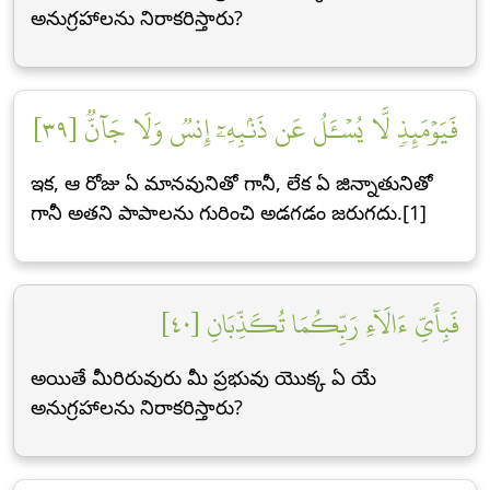
అనుగ్రహాలను నిరాకరిస్తారు?
فَيَوۡمَئِذٖ لَّا يُسۡـَٔلُ عَن ذَنۢبِهِۦٓ إِنسٞ وَلَا جَآنّٞ [٣٩]
ఇక, ఆ రోజు ఏ మానవునితో గానీ, లేక ఏ జిన్నాతునితో
గానీ అతని పాపాలను గురించి అడగడం జరుగదు.[1]
فَبِأَيِّ ءَالَآءِ رَبِّكُمَا تُكَذِّبَانِ [٤٠]
అయితే మీరిరువురు మీ ప్రభువు యొక్క ఏ యే
అనుగ్రహాలను నిరాకరిస్తారు?