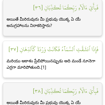
فَبِأَيِّ ءَالَآءِ رَبِّكُمَا تُكَذِّبَانِ [٣٦]
అయితే మీరిరువురు మీ ప్రభువు యొక్క ఏ యే
అనుగ్రహాలను నిరాకరిస్తారు?
فَإِذَا ٱنشَقَّتِ ٱلسَّمَآءُ فَكَانَتۡ وَرۡدَةٗ كَٱلدِّهَانِ [٣٧]
మరియు ఆకాశం ప్రేలిపోయినప్పుడు అది మండే నూనెగా
ఎర్రగా మారిపోతుంది.[1]
فَبِأَيِّ ءَالَآءِ رَبِّكُمَا تُكَذِّبَانِ [٣٨]
అయితే మీరిరువురు మీ ప్రభువు యొక్క ఏ యే