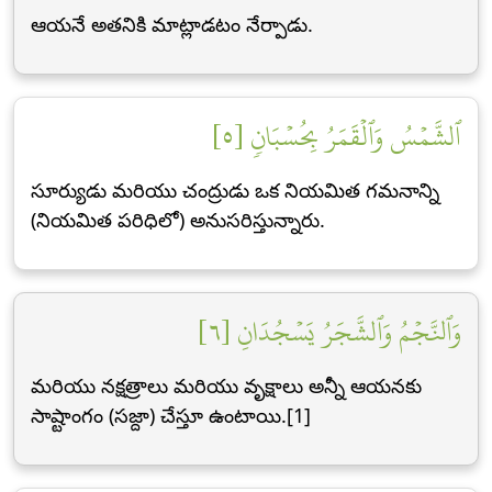
ఆయనే అతనికి మాట్లాడటం నేర్పాడు.
ٱلشَّمۡسُ وَٱلۡقَمَرُ بِحُسۡبَانٖ [٥]
సూర్యుడు మరియు చంద్రుడు ఒక నియమిత గమనాన్ని
(నియమిత పరిధిలో) అనుసరిస్తున్నారు.
وَٱلنَّجۡمُ وَٱلشَّجَرُ يَسۡجُدَانِ [٦]
మరియు నక్షత్రాలు మరియు వృక్షాలు అన్నీ ఆయనకు
సాష్టాంగం (సజ్దా) చేస్తూ ఉంటాయి.[1]