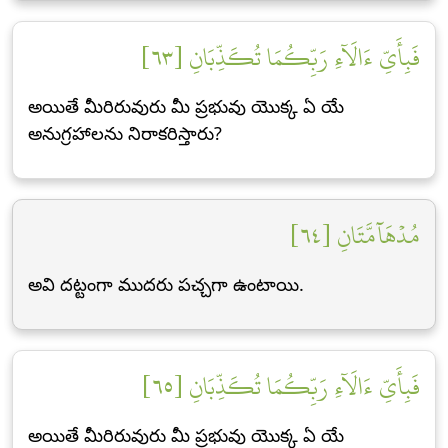
فَبِأَيِّ ءَالَآءِ رَبِّكُمَا تُكَذِّبَانِ [٦٣]
అయితే మీరిరువురు మీ ప్రభువు యొక్క ఏ యే
అనుగ్రహాలను నిరాకరిస్తారు?
مُدۡهَآمَّتَانِ [٦٤]
అవి దట్టంగా ముదరు పచ్చగా ఉంటాయి.
فَبِأَيِّ ءَالَآءِ رَبِّكُمَا تُكَذِّبَانِ [٦٥]
అయితే మీరిరువురు మీ ప్రభువు యొక్క ఏ యే