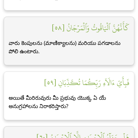
كَأَنَّهُنَّ ٱلۡيَاقُوتُ وَٱلۡمَرۡجَانُ [٥٨]
వారు కెంపులను (మాణిక్యాలను) మరియు పగడాలను
పోలి ఉంటారు.
فَبِأَيِّ ءَالَآءِ رَبِّكُمَا تُكَذِّبَانِ [٥٩]
అయితే మీరిరువురు మీ ప్రభువు యొక్క ఏ యే
అనుగ్రహాలను నిరాకరిస్తారు?
هَلۡ جَزَآءُ ٱلۡإِحۡسَٰنِ إِلَّا ٱلۡإِحۡسَٰنُ [٦٠]