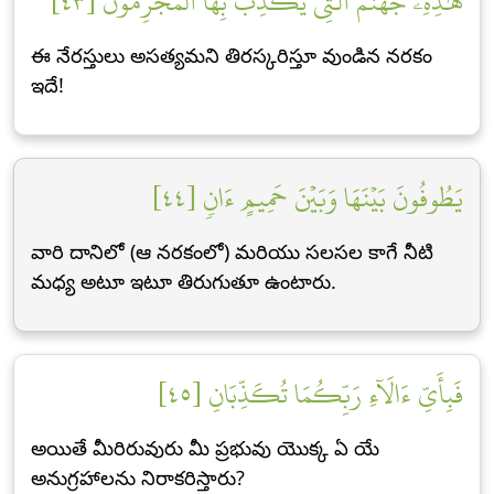
هَٰذِهِۦ جَهَنَّمُ ٱلَّتِي يُكَذِّبُ بِهَا ٱلۡمُجۡرِمُونَ [٤٣]
ఈ నేరస్తులు అసత్యమని తిరస్కరిస్తూ వుండిన నరకం
ఇదే!
يَطُوفُونَ بَيۡنَهَا وَبَيۡنَ حَمِيمٍ ءَانٖ [٤٤]
వారి దానిలో (ఆ నరకంలో) మరియు సలసల కాగే నీటి
మధ్య అటూ ఇటూ తిరుగుతూ ఉంటారు.
فَبِأَيِّ ءَالَآءِ رَبِّكُمَا تُكَذِّبَانِ [٤٥]
అయితే మీరిరువురు మీ ప్రభువు యొక్క ఏ యే
అనుగ్రహాలను నిరాకరిస్తారు?