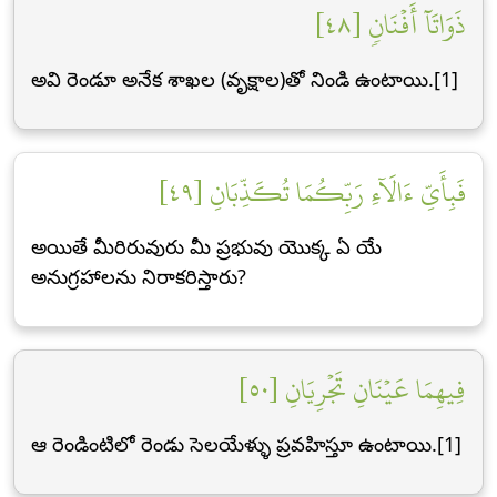
ذَوَاتَآ أَفۡنَانٖ [٤٨]
అవి రెండూ అనేక శాఖల (వృక్షాల)తో నిండి ఉంటాయి.[1]
فَبِأَيِّ ءَالَآءِ رَبِّكُمَا تُكَذِّبَانِ [٤٩]
అయితే మీరిరువురు మీ ప్రభువు యొక్క ఏ యే
అనుగ్రహాలను నిరాకరిస్తారు?
فِيهِمَا عَيۡنَانِ تَجۡرِيَانِ [٥٠]
ఆ రెండింటిలో రెండు సెలయేళ్ళు ప్రవహిస్తూ ఉంటాయి.[1]