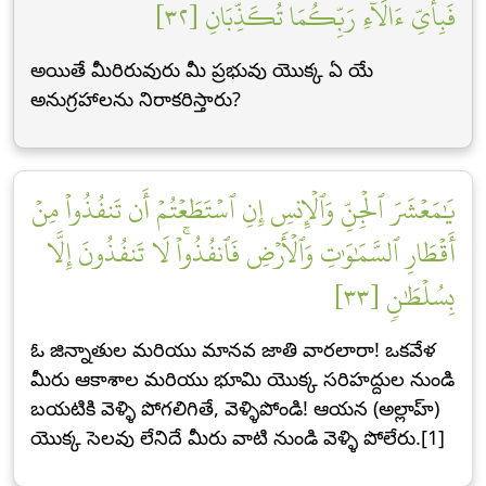
فَبِأَيِّ ءَالَآءِ رَبِّكُمَا تُكَذِّبَانِ [٣٢]
అయితే మీరిరువురు మీ ప్రభువు యొక్క ఏ యే
అనుగ్రహాలను నిరాకరిస్తారు?
يَٰمَعۡشَرَ ٱلۡجِنِّ وَٱلۡإِنسِ إِنِ ٱسۡتَطَعۡتُمۡ أَن تَنفُذُواْ مِنۡ
أَقۡطَارِ ٱلسَّمَٰوَٰتِ وَٱلۡأَرۡضِ فَٱنفُذُواْۚ لَا تَنفُذُونَ إِلَّا
بِسُلۡطَٰنٖ [٣٣]
ఓ జిన్నాతుల మరియు మానవ జాతి వారలారా! ఒకవేళ
మీరు ఆకాశాల మరియు భూమి యొక్క సరిహద్దుల నుండి
బయటికి వెళ్ళి పోగలిగితే, వెళ్ళిపోండి! ఆయన (అల్లాహ్)
యొక్క సెలవు లేనిదే మీరు వాటి నుండి వెళ్ళి పోలేరు.[1]