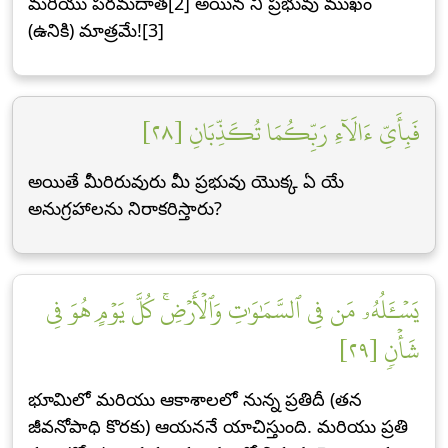
మరియు పరమదాత[2] అయిన నీ ప్రభువు ముఖం
(ఉనికి) మాత్రమే![3]
فَبِأَيِّ ءَالَآءِ رَبِّكُمَا تُكَذِّبَانِ [٢٨]
అయితే మీరిరువురు మీ ప్రభువు యొక్క ఏ యే
అనుగ్రహాలను నిరాకరిస్తారు?
يَسۡـَٔلُهُۥ مَن فِي ٱلسَّمَٰوَٰتِ وَٱلۡأَرۡضِۚ كُلَّ يَوۡمٍ هُوَ فِي
شَأۡنٖ [٢٩]
భూమిలో మరియు ఆకాశాలలో నున్న ప్రతిదీ (తన
జీవనోపాధి కొరకు) ఆయననే యాచిస్తుంది. మరియు ప్రతి