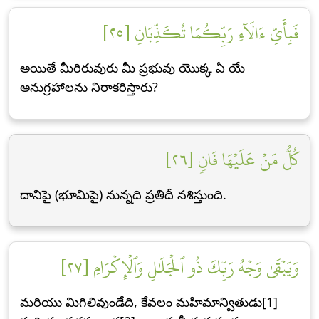
فَبِأَيِّ ءَالَآءِ رَبِّكُمَا تُكَذِّبَانِ [٢٥]
అయితే మీరిరువురు మీ ప్రభువు యొక్క ఏ యే
అనుగ్రహాలను నిరాకరిస్తారు?
كُلُّ مَنۡ عَلَيۡهَا فَانٖ [٢٦]
దానిపై (భూమిపై) నున్నది ప్రతిదీ నశిస్తుంది.
وَيَبۡقَىٰ وَجۡهُ رَبِّكَ ذُو ٱلۡجَلَٰلِ وَٱلۡإِكۡرَامِ [٢٧]
మరియు మిగిలివుండేది, కేవలం మహిమాన్వితుడు[1]