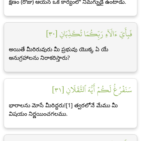
క్షణం (రోజు) ఆయన ఒక కార్యంలో నిమగ్నుడై ఉంటాడు.
فَبِأَيِّ ءَالَآءِ رَبِّكُمَا تُكَذِّبَانِ [٣٠]
అయితే మీరిరువురు మీ ప్రభువు యొక్క ఏ యే
అనుగ్రహాలను నిరాకరిస్తారు?
سَنَفۡرُغُ لَكُمۡ أَيُّهَ ٱلثَّقَلَانِ [٣١]
భారాలను మోసే మీరిద్దరు![1] త్వరలోనే మేము మీ
విషయం నిర్ణయించగలము.