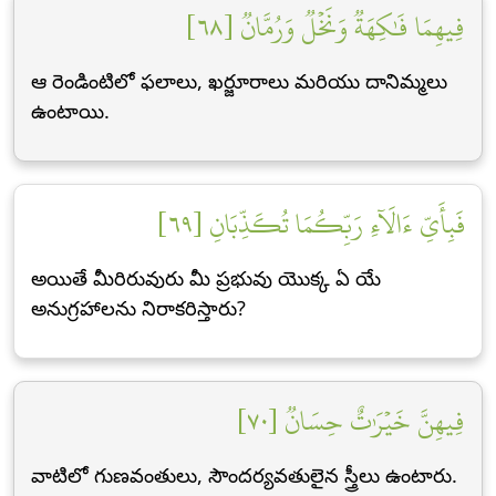
فِيهِمَا فَٰكِهَةٞ وَنَخۡلٞ وَرُمَّانٞ [٦٨]
ఆ రెండింటిలో ఫలాలు, ఖర్జూరాలు మరియు దానిమ్మలు
ఉంటాయి.
فَبِأَيِّ ءَالَآءِ رَبِّكُمَا تُكَذِّبَانِ [٦٩]
అయితే మీరిరువురు మీ ప్రభువు యొక్క ఏ యే
అనుగ్రహాలను నిరాకరిస్తారు?
فِيهِنَّ خَيۡرَٰتٌ حِسَانٞ [٧٠]
వాటిలో గుణవంతులు, సౌందర్యవతులైన స్త్రీలు ఉంటారు.