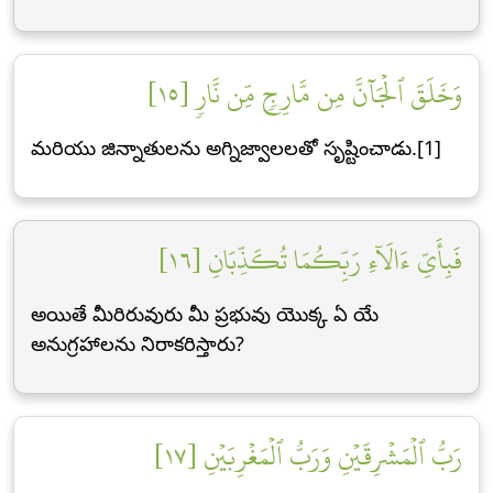
وَخَلَقَ ٱلۡجَآنَّ مِن مَّارِجٖ مِّن نَّارٖ [١٥]
మరియు జిన్నాతులను అగ్నిజ్వాలలతో సృష్టించాడు.[1]
فَبِأَيِّ ءَالَآءِ رَبِّكُمَا تُكَذِّبَانِ [١٦]
అయితే మీరిరువురు మీ ప్రభువు యొక్క ఏ యే
అనుగ్రహాలను నిరాకరిస్తారు?
رَبُّ ٱلۡمَشۡرِقَيۡنِ وَرَبُّ ٱلۡمَغۡرِبَيۡنِ [١٧]