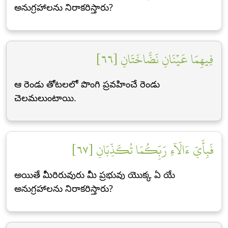
అనుగ్రహాలను నిరాకరిస్తారు?
فِيهِمَا عَيۡنَانِ نَضَّاخَتَانِ [٦٦]
ఆ రెండు తోటలలో పొంగి ప్రవహించే రెండు
చెలమలుంటాయి.
فَبِأَيِّ ءَالَآءِ رَبِّكُمَا تُكَذِّبَانِ [٦٧]
అయితే మీరిరువురు మీ ప్రభువు యొక్క ఏ యే
అనుగ్రహాలను నిరాకరిస్తారు?