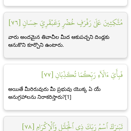
مُتَّكِـِٔينَ عَلَىٰ رَفۡرَفٍ خُضۡرٖ وَعَبۡقَرِيٍّ حِسَانٖ [٧٦]
వారు అందమైన తివాచీల మీద ఆకుపచ్చని దిండ్లకు
ఆనుకొని కూర్చొని ఉంటారు.
فَبِأَيِّ ءَالَآءِ رَبِّكُمَا تُكَذِّبَانِ [٧٧]
అయితే మీరిరువురు మీ ప్రభువు యొక్క ఏ యే
అనుగ్రహాలను నిరాకరిస్తారు?[1]
تَبَٰرَكَ ٱسۡمُ رَبِّكَ ذِي ٱلۡجَلَٰلِ وَٱلۡإِكۡرَامِ [٧٨]