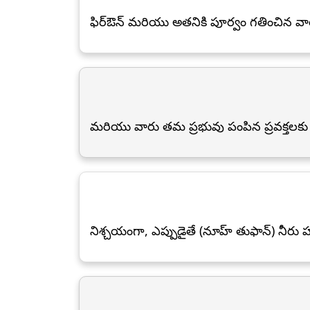
ఫిర్ఔన్ మరియు అతనికి పూర్వం గతించిన వ
మరియు వారు తమ ప్రభువు పంపిన ప్రవక్తలక
నిశ్చయంగా, ఎప్పుడైతే (నూహ్ తుఫాన్) నీరు 