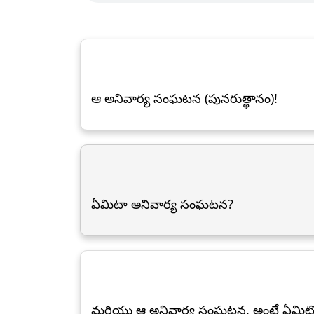
ఆ అనివార్య సంఘటన (పునరుత్థానం)!
ఏమిటా అనివార్య సంఘటన?
మరియు ఆ అనివార్య సంఘటన, అంటే ఏమిటో 