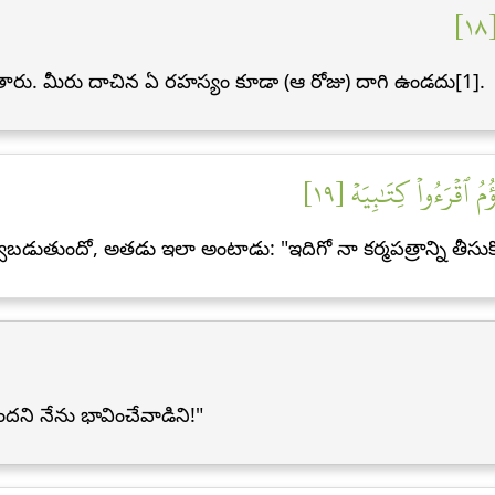
١
తారు. మీరు దాచిన ఏ రహస్యం కూడా (ఆ రోజు) దాగి ఉండదు[1].
ُ ٱقۡرَءُواْ كِتَٰبِيَهۡ [١٩
్వబడుతుందో, అతడు ఇలా అంటాడు: "ఇదిగో నా కర్మపత్రాన్ని తీసు
ందని నేను భావించేవాడిని!"