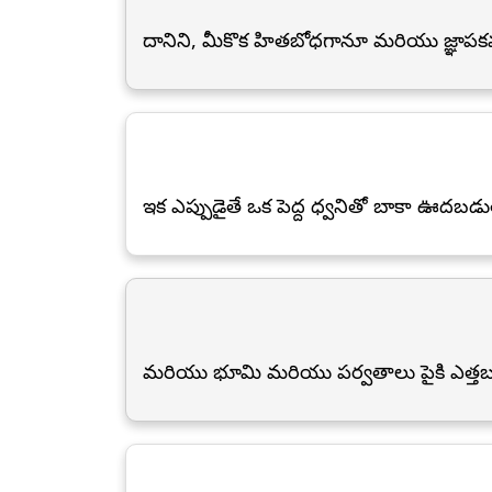
దానిని, మీకొక హితబోధగానూ మరియు జ్ఞాపకమ
ఇక ఎప్పుడైతే ఒక పెద్ద ధ్వనితో బాకా ఊదబడు
మరియు భూమి మరియు పర్వతాలు పైకి ఎత్తబ