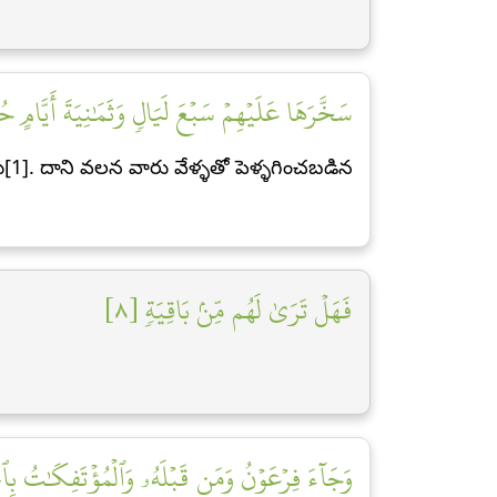
سَخَّرَهَا عَلَيۡهِمۡ سَبۡعَ لَيَالٖ وَثَمَٰنِيَةَ أَيَّام]
1]. దాని వలన వారు వేళ్ళతో పెళ్ళగించబడిన
فَهَلۡ تَرَىٰ لَهُم مِّنۢ بَاقِيَةٖ [٨]
وَجَآءَ فِرۡعَوۡنُ وَمَن قَبۡلَهُۥ وَٱلۡمُؤۡتَفِكَٰتُ بِٱل]