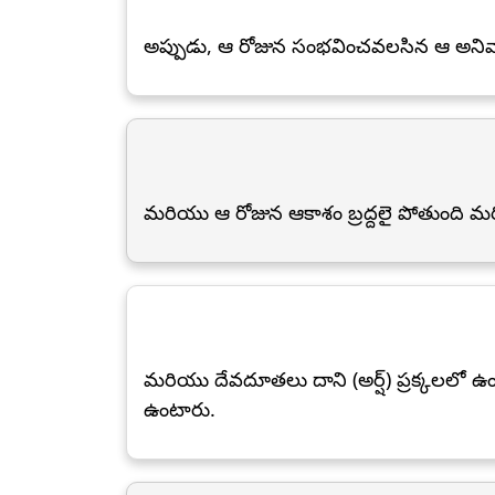
అప్పుడు, ఆ రోజున సంభవించవలసిన ఆ అనివ
మరియు ఆ రోజున ఆకాశం బ్రద్దలై పోతుంది మర
మరియు దేవదూతలు దాని (అర్ష్) ప్రక్కలలో ఉం
ఉంటారు.