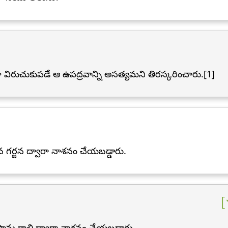
విరుచుకుపడే ఆ ఉపద్రవాన్ని అసత్యమని తిరస్కరించారు.[1]
ర్జన ద్వారా నాశనం చేయబడ్డారు.
ాను గాలి ద్వారా నాశనం చేయబడ్డారు.