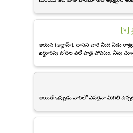
 [٧
ఆయన (అల్లాహ్), దానిని వారి మీద ఏడు రాత
ఖర్జూరపు బోదెల వలే పాడై పోవటం, నీవు చూస్
అయితే ఇప్పుడు వారిలో ఎవరైనా మిగిలి ఉన్నట్ల