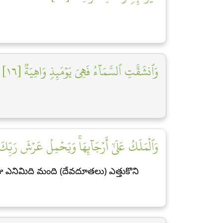
وَٱنشَقَّتِ ٱلسَّمَآءُ فَهِيَ يَوۡمَئِذٖ وَاهِيَةٞ [١٦]
وَٱلۡمَلَكُ عَلَىٰٓ أَرۡجَآئِهَاۚ وَيَحۡمِلُ عَرۡشَ رَبِّكَ فَ]
జు ఎనిమిది మంది (దేవదూతలు) ఎత్తుకొని