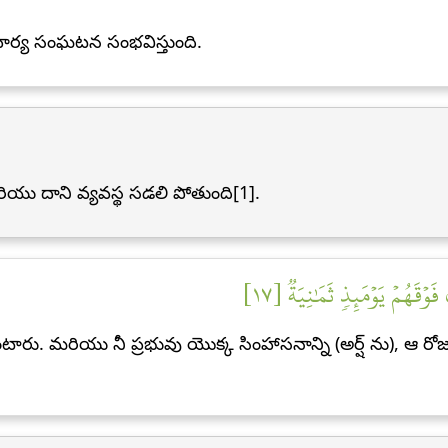
ార్య సంఘటన సంభవిస్తుంది.
ియు దాని వ్యవస్థ సడలి పోతుంది[1].
وۡقَهُمۡ يَوۡمَئِذٖ ثَمَٰنِيَةٞ [١٧
టారు. మరియు నీ ప్రభువు యొక్క సింహాసనాన్ని (అర్ష్ ను), ఆ రో