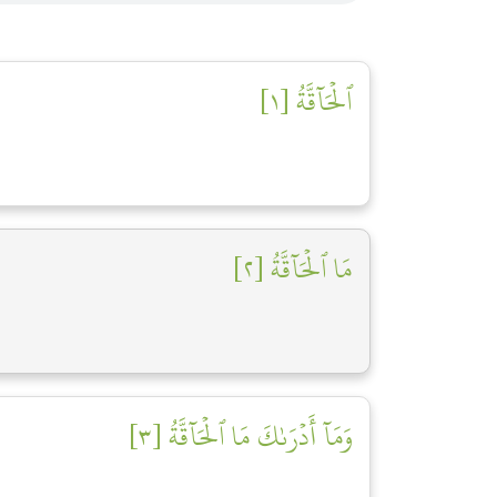
ٱلۡحَآقَّةُ [١]
مَا ٱلۡحَآقَّةُ [٢]
وَمَآ أَدۡرَىٰكَ مَا ٱلۡحَآقَّةُ [٣]