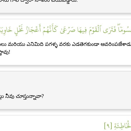
ٍ حُسُومٗاۖ فَتَرَى ٱلۡقَوۡمَ فِيهَا صَرۡعَىٰ كَأَنَّهُمۡ أَعۡجَازُ نَخۡلٍ خَاوِيَةٖ
్రులు మరియు ఎనిమిది పగళ్ళ వరకు ఎడతెగకుండా ఆవరింపజేశాడు[
తావు!
ు నీవు చూస్తున్నావా?
ۡخَاطِئَةِ [٩