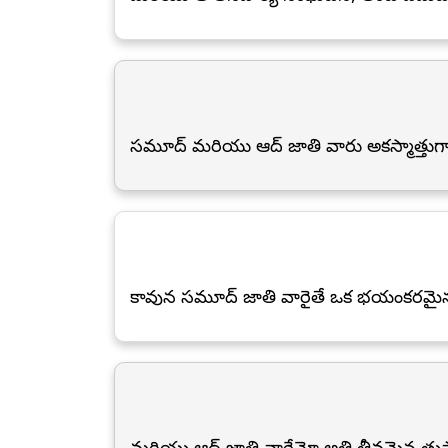
సమూద్ మరియు ఆద్ జాతి వారు అకస్మాత్తుగా 
కావున సమూద్ జాతి వారైతే ఒక భయంకరమైన గ
మరియు ఆద్ జాతి వారేమో అతి తీవ్రమైన తుఫ