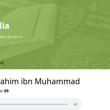
dia
oble Qur'an in
qa]
durrahim ibn Muhammad
er
69