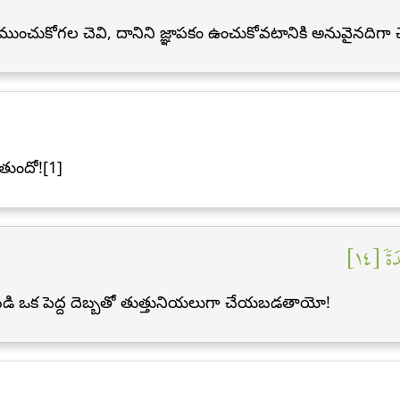
ుంచుకోగల చెవి, దానిని జ్ఞాపకం ఉంచుకోవటానికి అనువైనదిగా 
తుందో![1]
ٗ [١٤
డి ఒక పెద్ద దెబ్బతో తుత్తునియలుగా చేయబడతాయో!