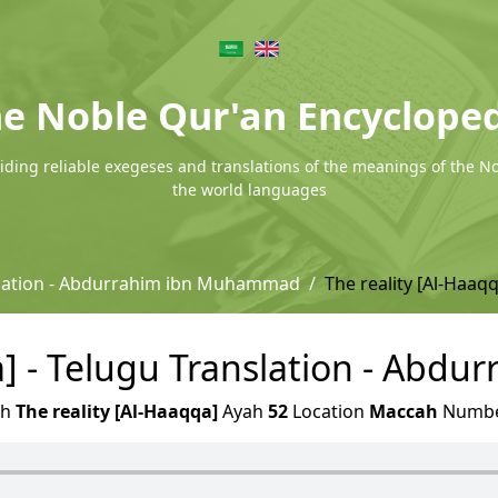
e Noble Qur'an Encyclope
ding reliable exegeses and translations of the meanings of the N
the world languages
slation - Abdurrahim ibn Muhammad
The reality [Al-Haaq
qa] - Telugu Translation - Ab
ah
The reality [Al-Haaqqa]
Ayah
52
Location
Maccah
Numb