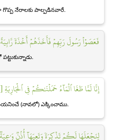
ప్ప నేరాలకు పాల్పడినవారే.
فَعَصَوۡاْ رَسُولَ رَبِّهِمۡ فَأَخَذَهُمۡ أَخۡذَةٗ رَّابِيَةً []
ట్టుకున్నాడు.
إِنَّا لَمَّا طَغَا ٱلۡمَآءُ حَمَلۡنَٰكُمۡ فِي ٱلۡجَارِيَةِ [١١]
] పయనించే (నావలో) ఎక్కించాము.
لِنَجۡعَلَهَا لَكُمۡ تَذۡكِرَةٗ وَتَعِيَهَآ أُذُنٞ وَٰعِيَةٞ ]