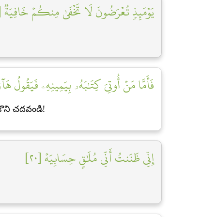
يَوۡمَئِذٖ تُعۡرَضُونَ لَا تَخۡفَىٰ مِنكُمۡ خَافِيَةٞ [٨]
فَأَمَّا مَنۡ أُوتِيَ كِتَٰبَهُۥ بِيَمِينِهِۦ فَيَقُولُ هَآؤُم]
కొని చదవండి!
إِنِّي ظَنَنتُ أَنِّي مُلَٰقٍ حِسَابِيَهۡ [٢٠]