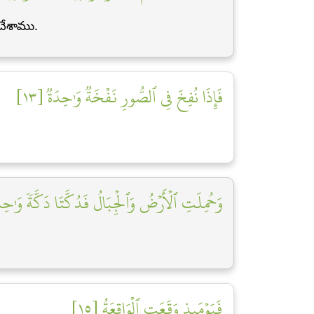
చేశాము.
فَإِذَا نُفِخَ فِي ٱلصُّورِ نَفۡخَةٞ وَٰحِدَةٞ [١٣]
وَحُمِلَتِ ٱلۡأَرۡضُ وَٱلۡجِبَالُ فَدُكَّتَا دَكَّةٗ وَٰحِدَة]
فَيَوۡمَئِذٖ وَقَعَتِ ٱلۡوَاقِعَةُ [١٥]