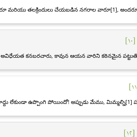
ారూ మరియు తలక్రిందులు చేయబడిన నగరాల వారూ[1], అందరూ గొ
١٠
ు అవిధేయత కనబరచారు, కావున ఆయన వారిని కఠినమైన పట్టుతో ప
హద్దు లేకుండా ఉప్పొంగి పోయిందో! అప్పుడు మేము, మిమ్మల్ని[1
[١٢