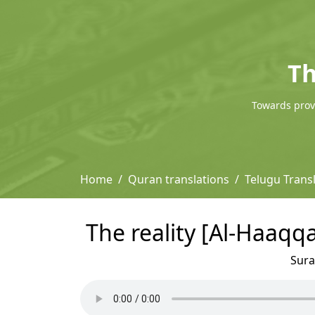
Th
Towards provi
Home
Quran translations
Telugu Tran
The reality [Al-Haaq
Sur