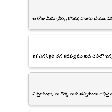
ఆ రోజు మీరు (తీర్పు కొరకు) హాజరు చేయబడ
ఇక ఎవనికైతే తన కర్మపత్రము కుడి చేతిలో ఇవ
నిశ్చయంగా, నా లెక్క నాకు తప్పకుండా లభిస్తు