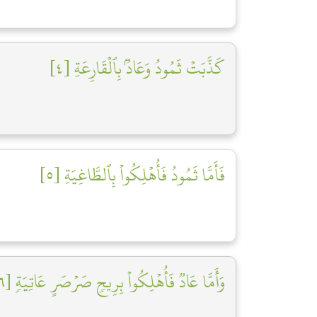
كَذَّبَتۡ ثَمُودُ وَعَادُۢ بِٱلۡقَارِعَةِ [٤]
فَأَمَّا ثَمُودُ فَأُهۡلِكُواْ بِٱلطَّاغِيَةِ [٥]
وَأَمَّا عَادٞ فَأُهۡلِكُواْ بِرِيحٖ صَرۡصَرٍ عَاتِيَةٖ [٦]