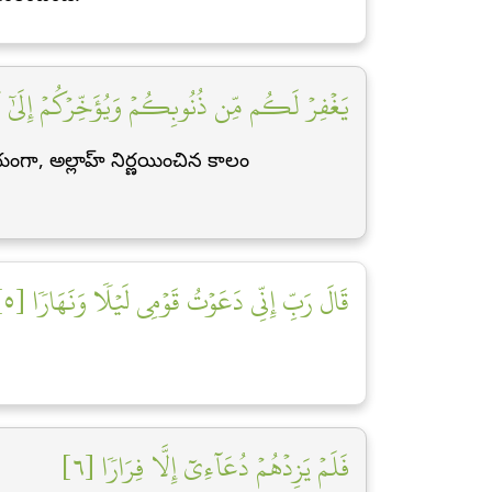
يَغۡفِرۡ لَكُم مِّن ذُنُوبِكُمۡ وَيُؤَخِّرۡكُمۡ إِلَىٰٓ أَج]
ంగా, అల్లాహ్ నిర్ణయించిన కాలం
قَالَ رَبِّ إِنِّي دَعَوۡتُ قَوۡمِي لَيۡلٗا وَنَهَارٗا [٥]
فَلَمۡ يَزِدۡهُمۡ دُعَآءِيٓ إِلَّا فِرَارٗا [٦]