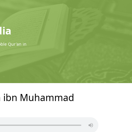
dia
oble Qur'an in
him ibn Muhammad