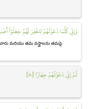
وَإِنِّي كُلَّمَا دَعَوۡتُهُمۡ لِتَغۡفِرَ لَهُمۡ جَعَلُوٓاْ أَص]
చుకునేవారు మరియు తమ వస్త్రాలను తమపై
ثُمَّ إِنِّي دَعَوۡتُهُمۡ جِهَارٗا [٨]