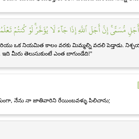
َلٖ مُّسَمًّىۚ إِنَّ أَجَلَ ٱللَّهِ إِذَا جَآءَ لَا يُؤَخَّرُۚ لَوۡ كُنتُمۡ تَعۡلَم
రియు ఒక నియమిత కాలం వరకు మిమ్మల్ని వదలి పెడ్తాడు. నిశ్చయ
. ఇది మీరు తెలుసుకుంటే ఎంత బాగుండేది!"
చయంగా, నేను నా జాతివారిని రేయింబవళ్ళు పిలిచాను;