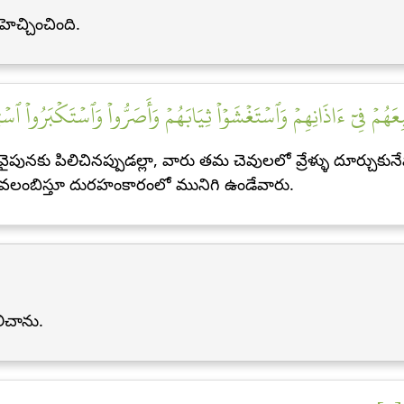
ెచ్చించింది.
َٰبِعَهُمۡ فِيٓ ءَاذَانِهِمۡ وَٱسۡتَغۡشَوۡاْ ثِيَابَهُمۡ وَأَصَرُّواْ وَٱسۡتَكۡبَرُواْ ٱسۡ
క్ష వైపునకు పిలిచినప్పుడల్లా, వారు తమ చెవులలో వ్రేళ్ళు దూర్
అవలంబిస్తూ దురహంకారంలో మునిగి ఉండేవారు.
లిచాను.