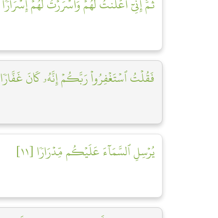
ثُمَّ إِنِّيٓ أَعۡلَنتُ لَهُمۡ وَأَسۡرَرۡتُ لَهُمۡ إِسۡرَارٗا ]
فَقُلۡتُ ٱسۡتَغۡفِرُواْ رَبَّكُمۡ إِنَّهُۥ كَانَ غَفَّارٗا []
يُرۡسِلِ ٱلسَّمَآءَ عَلَيۡكُم مِّدۡرَارٗا [١١]