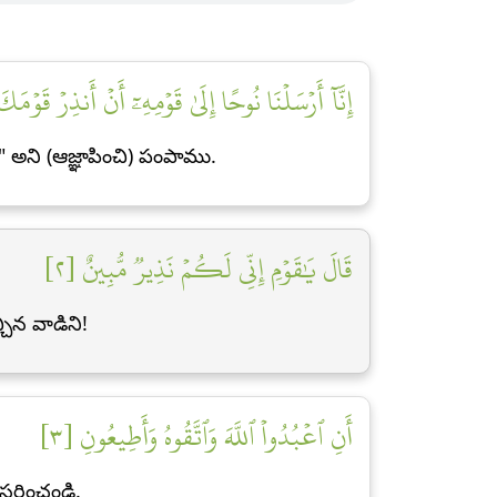
إِنَّآ أَرۡسَلۡنَا نُوحًا إِلَىٰ قَوۡمِهِۦٓ أَنۡ أَنذِرۡ قَو]
" అని (ఆజ్ఞాపించి) పంపాము.
قَالَ يَٰقَوۡمِ إِنِّي لَكُمۡ نَذِيرٞ مُّبِينٌ [٢]
చిన వాడిని!
أَنِ ٱعۡبُدُواْ ٱللَّهَ وَٱتَّقُوهُ وَأَطِيعُونِ [٣]
సరించండి.