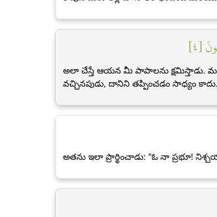
ُونَ [٤
అలా చేస్తే ఆయన మీ పాపాలను క్షమిస్తాడు. మ
వచ్చినపుడు, దానిని తప్పించడం సాధ్యం కాదు
అతను ఇలా ప్రార్థించాడు: "ఓ నా ప్రభూ! నిశ్