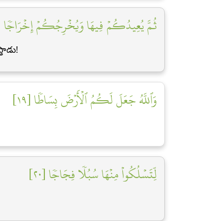
ثُمَّ يُعِيدُكُمۡ فِيهَا وَيُخۡرِجُكُمۡ إِخۡرَاجٗا [٨]
తాడు!
وَٱللَّهُ جَعَلَ لَكُمُ ٱلۡأَرۡضَ بِسَاطٗا [١٩]
لِّتَسۡلُكُواْ مِنۡهَا سُبُلٗا فِجَاجٗا [٢٠]