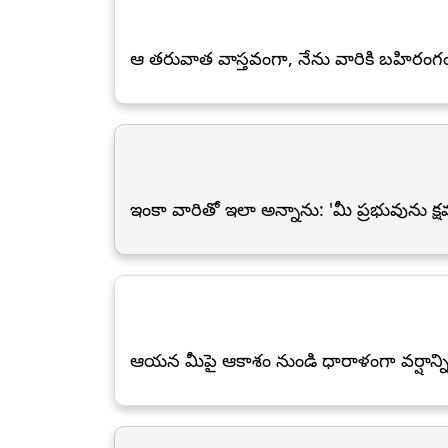
ఆ తరువాత వాస్తవంగా, నేను వారికి బహిరం
ఇంకా వారితో ఇలా అన్నాను: 'మీ ప్రభువును క
ఆయన మీపై ఆకాశం నుండి ధారాళంగా వర్షాన్ని క