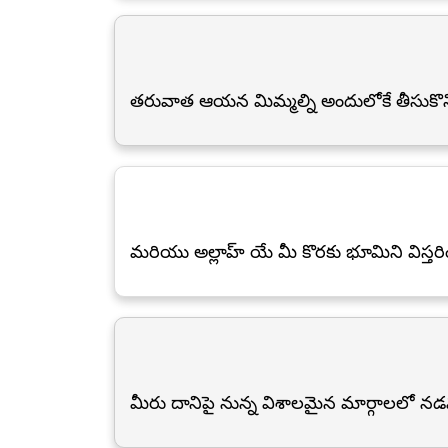
తరువాత ఆయన మిమ్మల్ని అందులోకే తీసుకొని ప
మరియు అల్లాహ్ యే మీ కొరకు భూమిని విస్తర
మీరు దానిపై నున్న విశాలమైన మార్గాలలో నడ