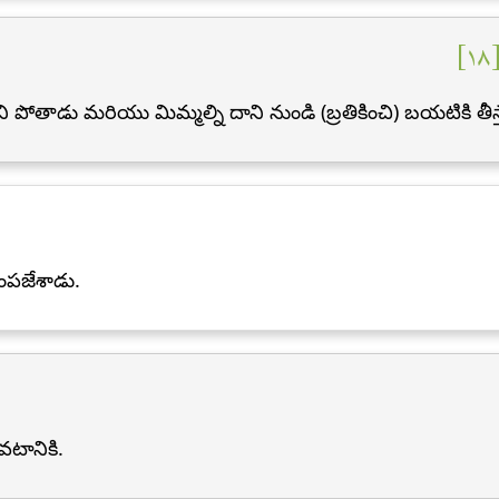
١
ోతాడు మరియు మిమ్మల్ని దాని నుండి (బ్రతికించి) బయటికి తీస్
ింపజేశాడు.
వటానికి.