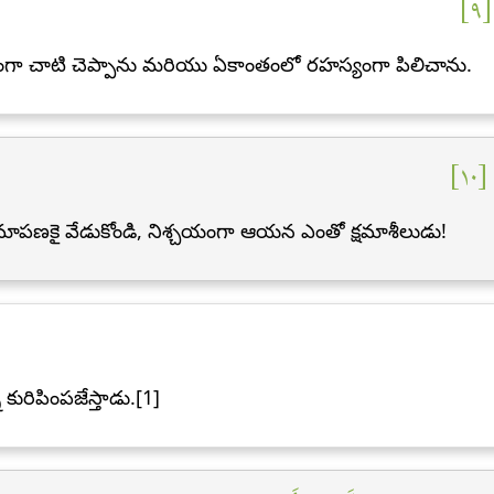
[٩
గంగా చాటి చెప్పాను మరియు ఏకాంతంలో రహస్యంగా పిలిచాను.
١٠
్షమాపణకై వేడుకోండి, నిశ్చయంగా ఆయన ఎంతో క్షమాశీలుడు!
ురిపింపజేస్తాడు.[1]