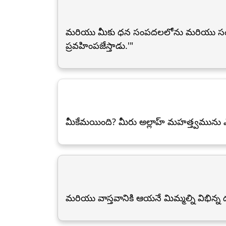
మరియు మీకు ధన సంపదలలోను మరియు సంతానం
ప్రవహింపజేస్తాడు.'"
మీకేమయింది? మీరు అల్లాహ్ మహత్త్వమును
మరియు వాస్తవానికి ఆయనే మిమ్మల్ని విభిన్న 