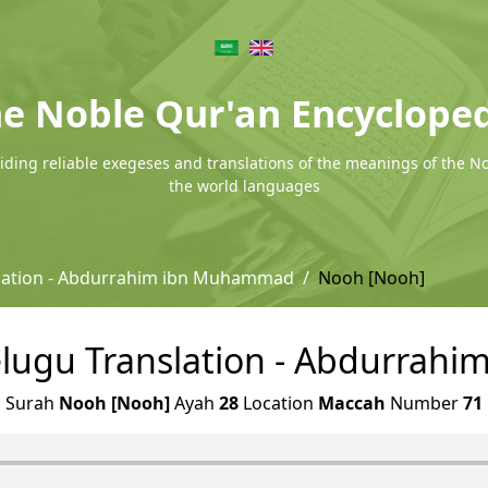
e Noble Qur'an Encyclope
ding reliable exegeses and translations of the meanings of the N
the world languages
slation - Abdurrahim ibn Muhammad
Nooh [Nooh]
elugu Translation - Abdurra
Surah
Nooh [Nooh]
Ayah
28
Location
Maccah
Number
71