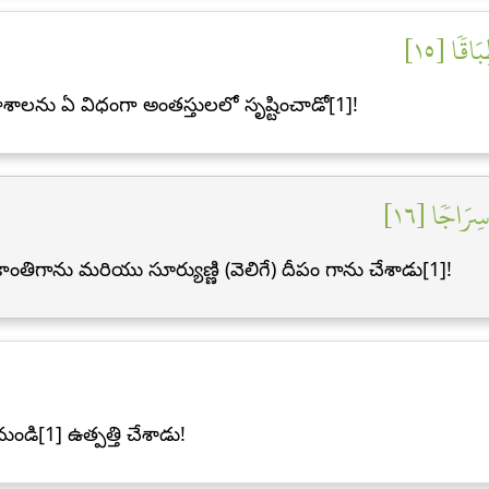
َاقٗا [١٥
ాలను ఏ విధంగా అంతస్తులలో సృష్టించాడో[1]!
ِرَاجٗا [١٦
కాంతిగాను మరియు సూర్యుణ్ణి (వెలిగే) దీపం గాను చేశాడు[1]!
ండి[1] ఉత్పత్తి చేశాడు!