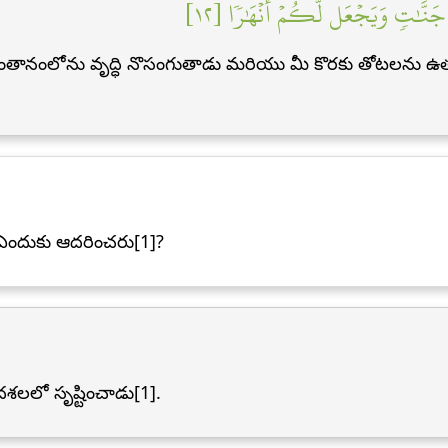
َنَّٰتٖ وَيَجۡعَل لَّكُمۡ أَنۡهَٰرٗا [١٢
లోను వృద్ధి నొసంగుతాడు మరియు మీ కొరకు తోటలను ఉత్పత
 ఎందుకు ఆదరించరు[1]?
దశలలో సృష్టించాడు[1].