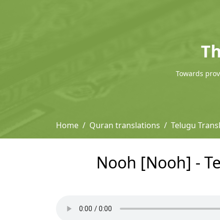
Th
Towards provi
Home
Quran translations
Telugu Tran
Nooh [Nooh] - T