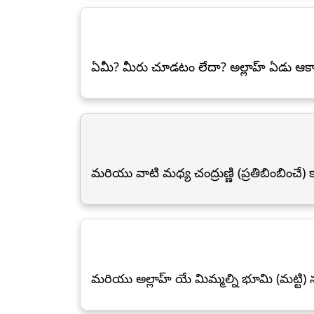
ఏమీ? మీరు చూడటం లేదా? అల్లాహ్ ఏడు ఆకాశ
మరియు వాటి మధ్య చంద్రుణ్ణి (ప్రతిబింబించే) 
మరియు అల్లాహ్ యే మిమ్మల్ని భూమి (మట్టి) ను