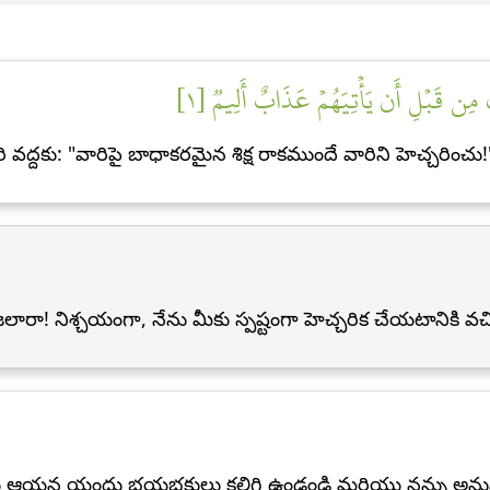
ۡمَكَ مِن قَبۡلِ أَن يَأۡتِيَهُمۡ عَذَابٌ أَلِيمٞ [١
్దకు: "వారిపై బాధాకరమైన శిక్ష రాకముందే వారిని హెచ్చరించు!
ారా! నిశ్చయంగా, నేను మీకు స్పష్టంగా హెచ్చరిక చేయటానికి వచ్
యు ఆయన యందు భయభక్తులు కలిగి ఉండండి మరియు నన్ను అను