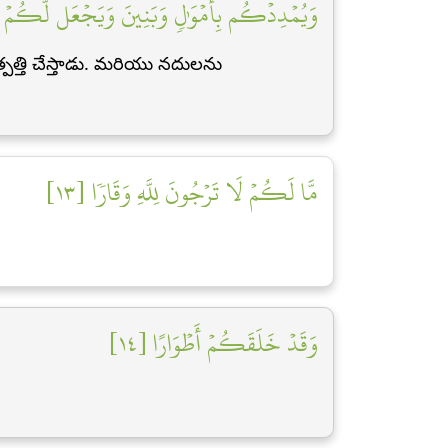
وَيُمۡدِدۡكُم بِأَمۡوَٰلٖ وَبَنِينَ وَيَجۡعَل لَّكُمۡ ج]
్తి చేస్తాడు. మరియు నదులను
مَّا لَكُمۡ لَا تَرۡجُونَ لِلَّهِ وَقَارٗا [١٣]
وَقَدۡ خَلَقَكُمۡ أَطۡوَارًا [١٤]