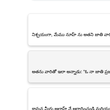
నిశ్చయంగా, మేము నూహ్ ను అతని జాతి వారి వద
అతను వారితో ఇలా అన్నాడు: "ఓ నా జాతి ప్రజల
కావున మీరు అల్లాహ్ నే ఆరాధించండి మరి