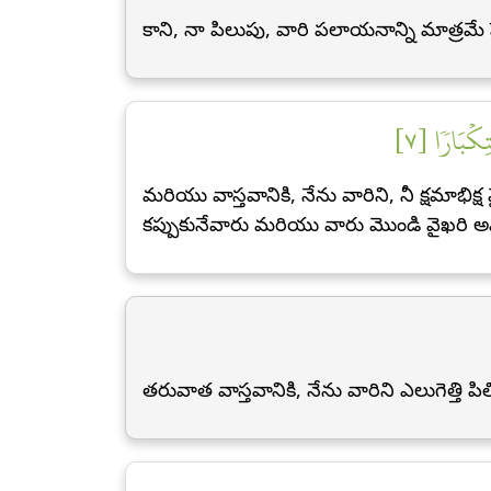
కాని, నా పిలుపు, వారి పలాయనాన్ని మాత్రమే హ
تِكۡبَارٗا [٧
మరియు వాస్తవానికి, నేను వారిని, నీ క్షమాభి
కప్పుకునేవారు మరియు వారు మొండి వైఖరి 
తరువాత వాస్తవానికి, నేను వారిని ఎలుగెత్తి పి