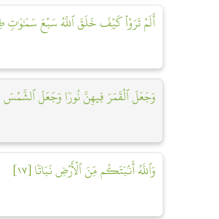
أَلَمۡ تَرَوۡاْ كَيۡفَ خَلَقَ ٱللَّهُ سَبۡعَ سَمَٰوَٰتٖ طِب]
وَجَعَلَ ٱلۡقَمَرَ فِيهِنَّ نُورٗا وَجَعَلَ ٱلشَّمۡسَ س]
وَٱللَّهُ أَنۢبَتَكُم مِّنَ ٱلۡأَرۡضِ نَبَاتٗا [١٧]