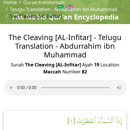
Home
Quran translations
Telugu Translation - Abdurrahim ibn Muhammad
The Noble Qur'an Encyclopedia
The Cleaving [AL-Infitar]
The Cleaving [AL-Infitar] - Telugu
Translation - Abdurrahim ibn
Muhammad
Surah
The Cleaving [AL-Infitar]
Ayah
19
Location
Maccah
Number
82
إِذَا ٱلسَّمَآءُ ٱنفَطَرَتۡ [١]