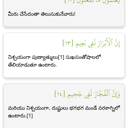
మీరు చేసేదంతా తెలుసుకునేవారు!
إِنَّ ٱلۡأَبۡرَارَ لَفِي نَعِيمٖ [١٣]
నిశ్చయంగా పుణ్యాత్ములు[1] సుఖసంతోషాలలో
తేలియాడుతూ ఉంటారు.
وَإِنَّ ٱلۡفُجَّارَ لَفِي جَحِيمٖ [١٤]
మరియు నిశ్చయంగా, దుష్టులు భగభగ మండే నరకాగ్నిలో
ఉంటారు.[1]