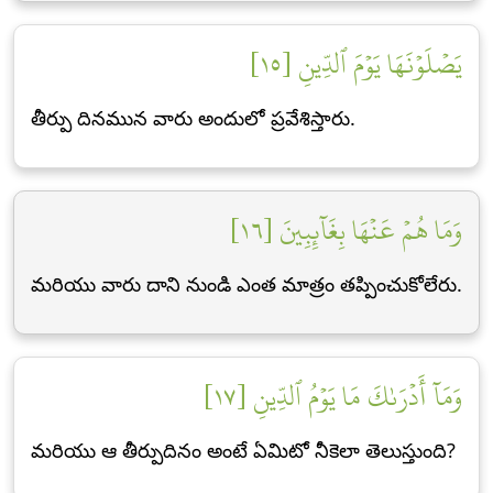
يَصۡلَوۡنَهَا يَوۡمَ ٱلدِّينِ [١٥]
తీర్పు దినమున వారు అందులో ప్రవేశిస్తారు.
وَمَا هُمۡ عَنۡهَا بِغَآئِبِينَ [١٦]
మరియు వారు దాని నుండి ఎంత మాత్రం తప్పించుకోలేరు.
وَمَآ أَدۡرَىٰكَ مَا يَوۡمُ ٱلدِّينِ [١٧]
మరియు ఆ తీర్పుదినం అంటే ఏమిటో నీకెలా తెలుస్తుంది?