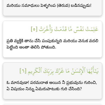
మరియు సమాధులు పెళ్ళగింప (తెరువ) బడినప్పుడు!
عَلِمَتۡ نَفۡسٞ مَّا قَدَّمَتۡ وَأَخَّرَتۡ [٥]
ప్రతి వ్యక్తికి తాను చేసి పంపుకున్నది మరియు వెనుక వదలి
పెట్టింది అంతా తెలిసి పోతుంది.
يَٰٓأَيُّهَا ٱلۡإِنسَٰنُ مَا غَرَّكَ بِرَبِّكَ ٱلۡكَرِيمِ [٦]
ఓ మానవుడా! పరమదాత అయిన నీ ప్రభువును గురించి,
ఏ విషయం నిన్ను ఏమరుపాటుకు గురి చేసింది?