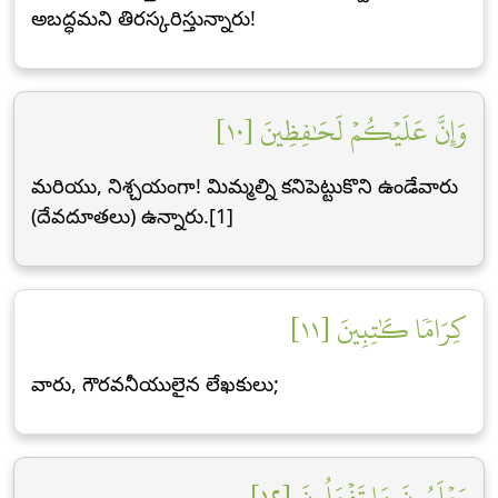
అబద్ధమని తిరస్కరిస్తున్నారు!
وَإِنَّ عَلَيۡكُمۡ لَحَٰفِظِينَ [١٠]
మరియు, నిశ్చయంగా! మిమ్మల్ని కనిపెట్టుకొని ఉండేవారు
(దేవదూతలు) ఉన్నారు.[1]
كِرَامٗا كَٰتِبِينَ [١١]
వారు, గౌరవనీయులైన లేఖకులు;
يَعۡلَمُونَ مَا تَفۡعَلُونَ [١٢]