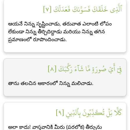
ٱلَّذِي خَلَقَكَ فَسَوَّىٰكَ فَعَدَلَكَ [٧]
ఆయనే నిన్ను సృష్టించాడు, తరువాత ఎలాంటి లోపం
లేకుండా నిన్ను తీర్చిదిద్దాడు మరియు నిన్ను తగిన
ప్రమాణంలో రూపొందించాడు.
فِيٓ أَيِّ صُورَةٖ مَّا شَآءَ رَكَّبَكَ [٨]
తాను తలచిన ఆకారంలో నిన్ను మలిచాడు.
كَلَّا بَلۡ تُكَذِّبُونَ بِٱلدِّينِ [٩]
అలా కాదు! వాస్తవానికి మీరు (పరలోక) తీర్పును