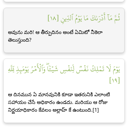
ثُمَّ مَآ أَدۡرَىٰكَ مَا يَوۡمُ ٱلدِّينِ [١٨]
అవును మరి! ఆ తీర్పుదినం అంటే ఏమిటో నీకెలా
తెలుస్తుంది?
يَوۡمَ لَا تَمۡلِكُ نَفۡسٞ لِّنَفۡسٖ شَيۡـٔٗاۖ وَٱلۡأَمۡرُ يَوۡمَئِذٖ لِّلَّهِ
[١٩]
ఆ దినమున ఏ మానవునికి కూడా ఇతరునికి ఎలాంటి
సహాయం చేసే అధికారం ఉండదు. మరియు ఆ రోజు
నిర్ణయాధికారం కేవలం అల్లాహ్ కే ఉంటుంది.[1]