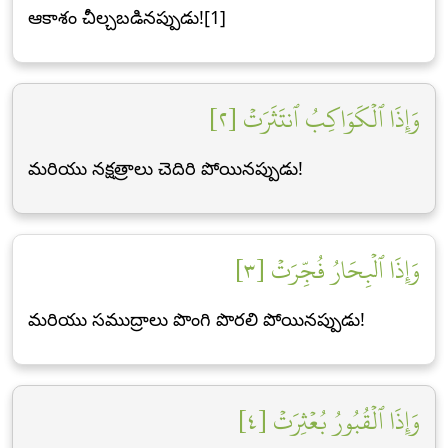
ఆకాశం చీల్చబడినప్పుడు![1]
وَإِذَا ٱلۡكَوَاكِبُ ٱنتَثَرَتۡ [٢]
మరియు నక్షత్రాలు చెదిరి పోయినప్పుడు!
وَإِذَا ٱلۡبِحَارُ فُجِّرَتۡ [٣]
మరియు సముద్రాలు పొంగి పొరలి పోయినప్పుడు!
وَإِذَا ٱلۡقُبُورُ بُعۡثِرَتۡ [٤]