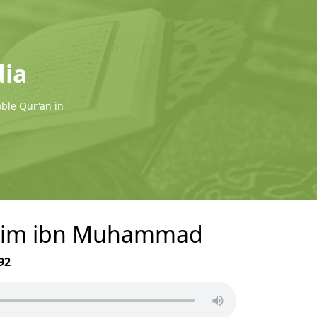
dia
oble Qur'an in
rrahim ibn Muhammad
92