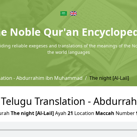
e Noble Qur'an Encyclope
ding reliable exegeses and translations of the meanings of the N
the world languages
slation - Abdurrahim ibn Muhammad
The night [Al-Lail]
] - Telugu Translation - Abdu
urah
The night [Al-Lail]
Ayah
21
Location
Maccah
Number