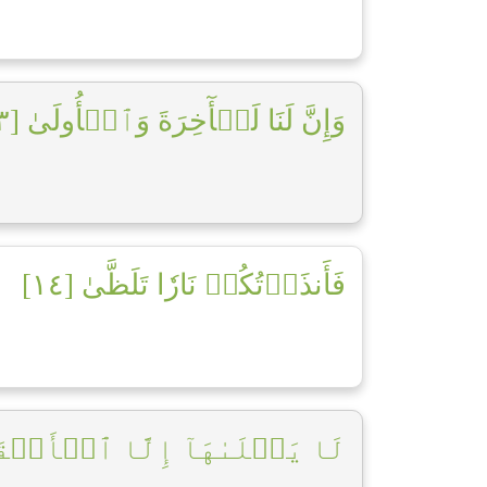
وَإِنَّ لَنَا لَلۡأٓخِرَةَ وَٱلۡأُولَىٰ [١٣]
فَأَنذَرۡتُكُمۡ نَارٗا تَلَظَّىٰ [١٤]
لَا يَصۡلَىٰهَآ إِلَّا ٱلۡأَشۡقَى]