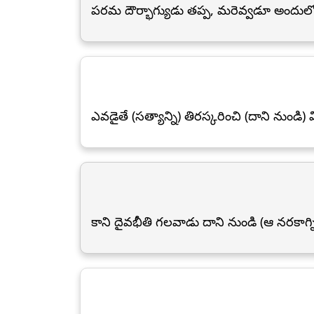
పరమ దౌర్భాగ్యుడు తప్ప, మరెవ్వడూ అందుల
ఎవడైతే (సత్యాన్ని) తిరస్కరించి (దాని నుండ
కాని దైవభీతి గలవాడు దాని నుండి (ఆ నరకా