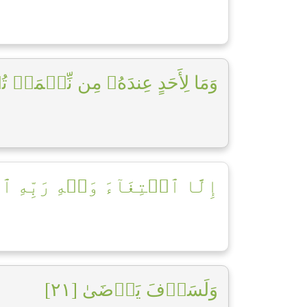
وَمَا لِأَحَدٍ عِندَهُۥ مِن نِّعۡمَةٖ تُج]
إِلَّا ٱبۡتِغَآءَ وَجۡهِ رَبِّهِ ٱ]
وَلَسَوۡفَ يَرۡضَىٰ [٢١]