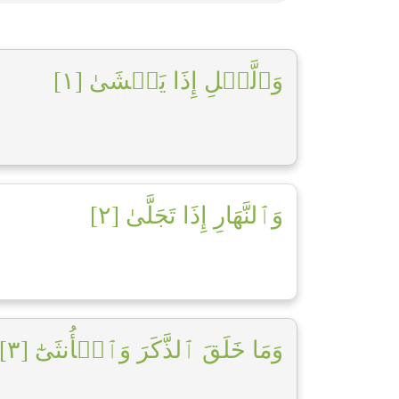
وَٱلَّيۡلِ إِذَا يَغۡشَىٰ [١]
وَٱلنَّهَارِ إِذَا تَجَلَّىٰ [٢]
وَمَا خَلَقَ ٱلذَّكَرَ وَٱلۡأُنثَىٰٓ [٣]