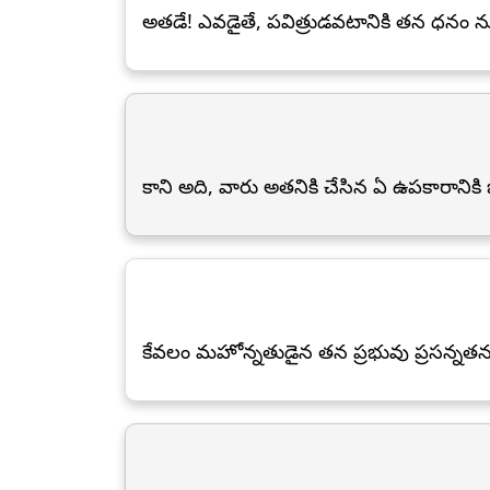
అతడే! ఎవడైతే, పవిత్రుడవటానికి తన ధనం ను
కాని అది, వారు అతనికి చేసిన ఏ ఉపకారానికి
కేవలం మహోన్నతుడైన తన ప్రభువు ప్రసన్నతన