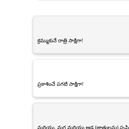
క్రమ్ముకునే రాత్రి సాక్షిగా!
ప్రకాశించే పగటి సాక్షిగా!
మరియు, మగ మరియు ఆడ (జాతులను) సృష్టించ