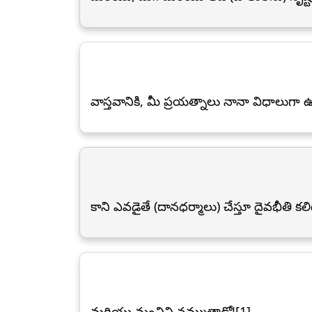
వాస్తవానికి, మీ ప్రయత్నాలు నానా విధాలుగా 
కాని ఎవడైతే (దానధర్మాలు) చేస్తూ దైవభీతి కల
మరియు మంచిని నమ్ముతాడో![1]