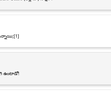
ఉన్నాయి;[1]
ిగి ఉంటాడో!