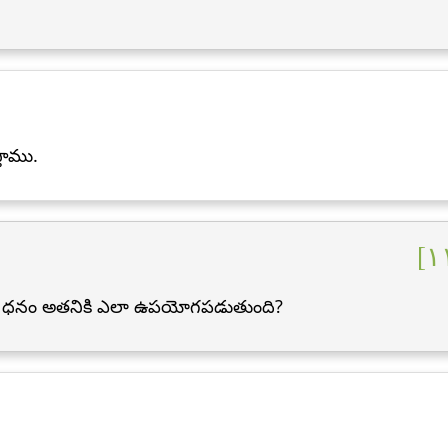
తాము.
ి ధనం అతనికి ఎలా ఉపయోగపడుతుంది?