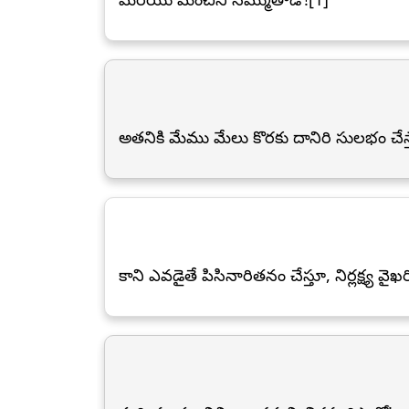
అతనికి మేము మేలు కొరకు దానిరి సులభం చేస
కాని ఎవడైతే పిసినారితనం చేస్తూ, నిర్లక్ష్య వై