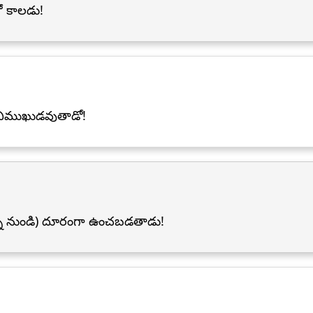
ో కాలడు!
ి) విముఖుడవుతాడో!
గ్ని నుండి) దూరంగా ఉంచబడతాడు!