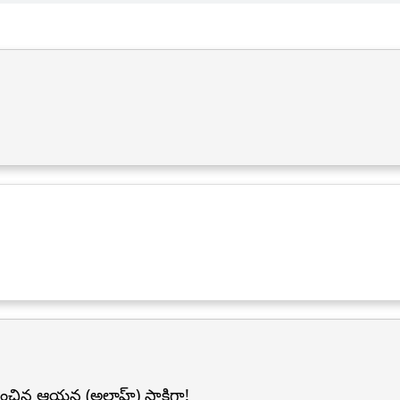
ిన ఆయన (అల్లాహ్) సాక్షిగా!