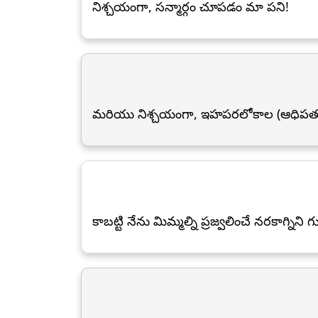
నిశ్చయంగా, సన్మార్గం చూపడం మా పని!
మరియు నిశ్చయంగా, ఇహపరలోకాల (ఆధిపత్యం
కాబట్టి నేను మిమ్మల్ని ప్రజ్వలించే నరకాగ్నిని 