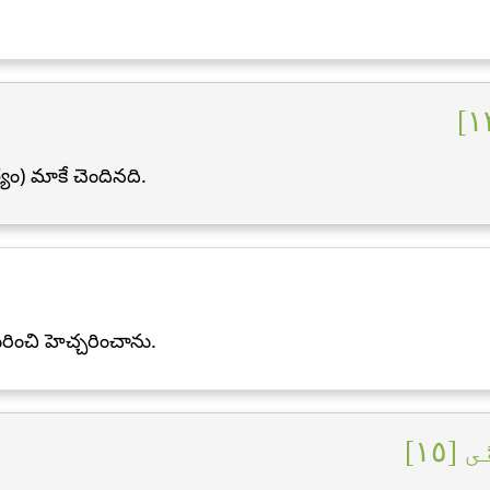
) మాకే చెందినది.
గురించి హెచ్చరించాను.
 [١٥