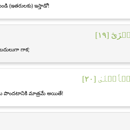
ండి (ఇతరులకు) ఇస్తాడో!
ۡزَىٰٓ [١٩
 బదులుగా గాక;
لۡأَعۡلَىٰ [٢٠
ు పొందటానికి మాత్రమే అయితే!