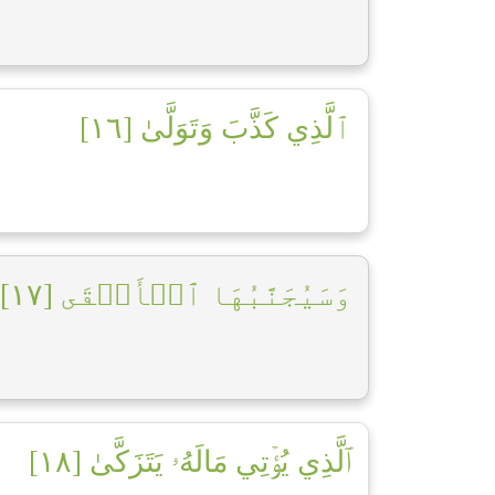
ٱلَّذِي كَذَّبَ وَتَوَلَّىٰ [١٦]
وَسَيُجَنَّبُهَا ٱلۡأَتۡقَى [١٧]
ٱلَّذِي يُؤۡتِي مَالَهُۥ يَتَزَكَّىٰ [١٨]