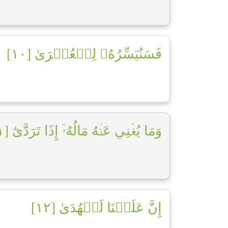
فَسَنُيَسِّرُهُۥ لِلۡعُسۡرَىٰ [١٠]
وَمَا يُغۡنِي عَنۡهُ مَالُهُۥٓ إِذَا تَرَدَّىٰٓ [١١]
إِنَّ عَلَيۡنَا لَلۡهُدَىٰ [١٢]