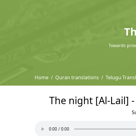
Th
Towards provi
Home
Quran translations
Telugu Tran
The night [Al-Lail
S