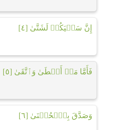
إِنَّ سَعۡيَكُمۡ لَشَتَّىٰ [٤]
فَأَمَّا مَنۡ أَعۡطَىٰ وَٱتَّقَىٰ [٥]
وَصَدَّقَ بِٱلۡحُسۡنَىٰ [٦]