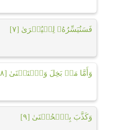
فَسَنُيَسِّرُهُۥ لِلۡيُسۡرَىٰ [٧]
وَأَمَّا مَنۢ بَخِلَ وَٱسۡتَغۡنَىٰ [٨]
وَكَذَّبَ بِٱلۡحُسۡنَىٰ [٩]