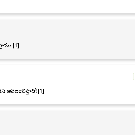
్తాము.[1]
ఖరిని అవలంబిస్తాడో![1]