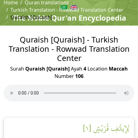
Home
Quran translations
Turkish Translation - Rowwad Translation Center
The Noble Qur'an Encyclopedia
Quraish [Quraish]
Quraish [Quraish] - Turkish
Translation - Rowwad Translation
Center
Surah
Quraish [Quraish]
Ayah
4
Location
Maccah
Number
106
لِإِيلَٰفِ قُرَيۡشٍ [١]