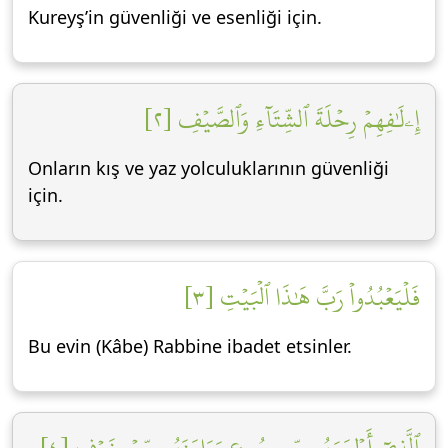
Kureyş’in güvenliği ve esenliği için.
إِۦلَٰفِهِمۡ رِحۡلَةَ ٱلشِّتَآءِ وَٱلصَّيۡفِ [٢]
Onların kış ve yaz yolculuklarının güvenliği
için.
فَلۡيَعۡبُدُواْ رَبَّ هَٰذَا ٱلۡبَيۡتِ [٣]
Bu evin (Kâbe) Rabbine ibadet etsinler.