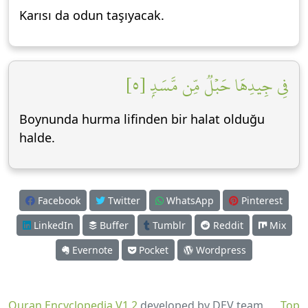
Karısı da odun taşıyacak.
فِي جِيدِهَا حَبۡلٞ مِّن مَّسَدِۭ [٥]
Boynunda hurma lifinden bir halat olduğu
halde.
Facebook
Twitter
WhatsApp
Pinterest
LinkedIn
Buffer
Tumblr
Reddit
Mix
Evernote
Pocket
Wordpress
Quran Encyclopedia V1.2
developed by DEV team
Top