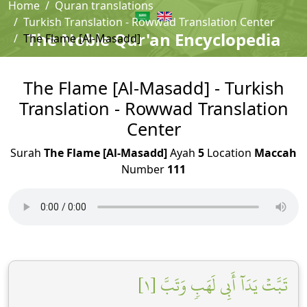
Home
Quran translations
Turkish Translation - Rowwad Translation Center
The Noble Qur'an Encyclopedia
The Flame [Al-Masadd]
The Flame [Al-Masadd] - Turkish
Translation - Rowwad Translation
Center
Surah
The Flame [Al-Masadd]
Ayah
5
Location
Maccah
Number
111
تَبَّتۡ يَدَآ أَبِي لَهَبٖ وَتَبَّ [١]