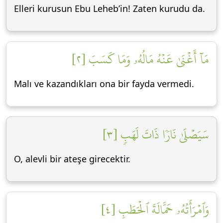
Elleri kurusun Ebu Leheb’in! Zaten kurudu da.
مَآ أَغۡنَىٰ عَنۡهُ مَالُهُۥ وَمَا كَسَبَ [٢]
Malı ve kazandıkları ona bir fayda vermedi.
سَيَصۡلَىٰ نَارٗا ذَاتَ لَهَبٖ [٣]
O, alevli bir ateşe girecektir.
وَٱمۡرَأَتُهُۥ حَمَّالَةَ ٱلۡحَطَبِ [٤]