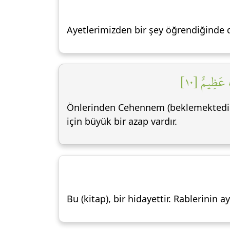
Ayetlerimizden bir şey öğrendiğinde de o
ٌ عَظِيمٌ [١٠
Önlerinden Cehennem (beklemektedir)! 
için büyük bir azap vardır.
Bu (kitap), bir hidayettir. Rablerinin ay