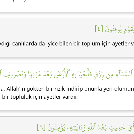
قَوۡمٖ يُوقِنُونَ [٤
dığı canlılarda da iyice bilen bir toplum için ayetler v
ِنَ ٱلسَّمَآءِ مِن رِّزۡقٖ فَأَحۡيَا بِهِ ٱلۡأَرۡضَ بَعۡدَ مَوۡتِهَا وَتَصۡرِيفِ ٱل
Allah’ın gökten bir rızık indirip onunla yeri ölümün
bir topluluk için ayetler vardır.
أَيِّ حَدِيثِۭ بَعۡدَ ٱللَّهِ وَءَايَٰتِهِۦ يُؤۡمِنُونَ [٦