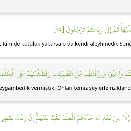
ۡهَاۖ ثُمَّ إِلَىٰ رَبِّكُمۡ تُرۡجَعُونَ [١٥
r. Kim de kötülük yaparsa o da kendi aleyhinedir. So
مَ وَٱلنُّبُوَّةَ وَرَزَقۡنَٰهُم مِّنَ ٱلطَّيِّبَٰتِ وَفَضَّلۡنَٰهُمۡ عَلَى ٱلۡعَٰلَمِي
eygamberlik vermiştik. Onları temiz şeylerle rızıkland
 إِلَّا مِنۢ بَعۡدِ مَا جَآءَهُمُ ٱلۡعِلۡمُ بَغۡيَۢا بَيۡنَهُمۡۚ إِنَّ رَبَّكَ يَقۡضِي 