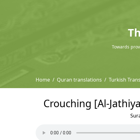
Th
Towards provi
Home
Quran translations
Turkish Tran
Crouching [Al-Jathiy
Sur