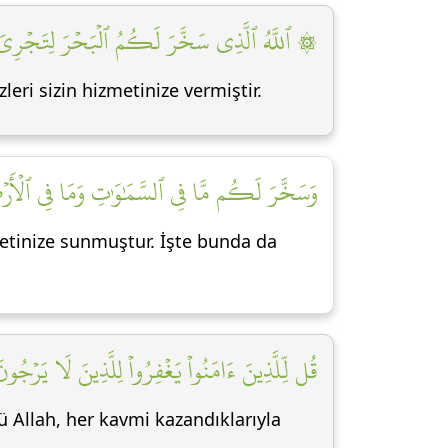
ٱللَّهُ ٱلَّذِي سَخَّرَ لَكُمُ ٱلۡبَحۡرَ لِتَجۡرِيَ ٱلۡ]
leri sizin hizmetinize vermiştir.
وَسَخَّرَ لَكُم مَّا فِي ٱلسَّمَٰوَٰتِ وَمَا فِي ٱلۡأَرۡضِ ]
metinize sunmuştur. İşte bunda da
قُل لِّلَّذِينَ ءَامَنُواْ يَغۡفِرُواْ لِلَّذِينَ لَا يَرۡجُون]
ü Allah, her kavmi kazandıklarıyla