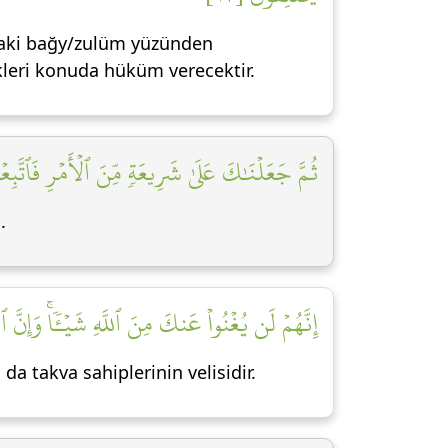
ndaki bağy/zulüm yüzünden
leri konuda hüküm verecektir.
ثُمَّ جَعَلۡنَٰكَ عَلَىٰ شَرِيعَةٖ مِّنَ ٱلۡأَمۡرِ فَٱتَّبِعۡهَ]
.
إِنَّهُمۡ لَن يُغۡنُواْ عَنكَ مِنَ ٱللَّهِ شَيۡـٔٗاۚ وَإِنَّ ٱل]
 da takva sahiplerinin velisidir.