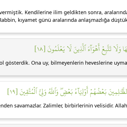
vermiştik. Kendilerine ilim geldikten sonra, araları
Rabbin, kıyamet günü aralarında anlaşmazlığa düştük
ا وَلَا تَتَّبِعۡ أَهۡوَآءَ ٱلَّذِينَ لَا يَعۡلَمُونَ [١٨
yol gösterdik. Ona uy, bilmeyenlerin heveslerine uyma
ظَّٰلِمِينَ بَعۡضُهُمۡ أَوۡلِيَآءُ بَعۡضٖۖ وَٱللَّهُ وَلِيُّ ٱلۡمُتَّقِينَ [١٩
nden savamazlar. Zalimler, birbirlerinin velisidir. Allah