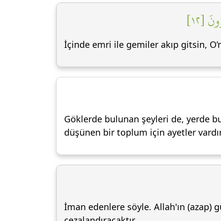
۞ َ [١٢
İçinde emri ile gemiler akıp gitsin, O’
Göklerde bulunan şeyleri de, yerde bu
düşünen bir toplum için ayetler vardır
İman edenlere söyle. Allah'ın (azap) 
cezalandıracaktır.