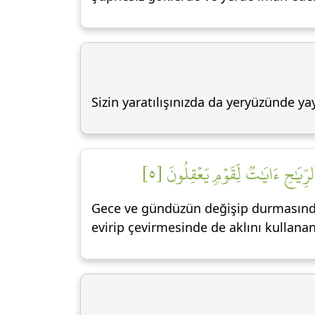
Sizin yaratılışınızda da yeryüzünde yay
رِّيَٰحِ ءَايَٰتٞ لِّقَوۡمٖ يَعۡقِلُونَ [٥
Gece ve gündüzün değişip durmasında, 
evirip çevirmesinde de aklını kullanan 