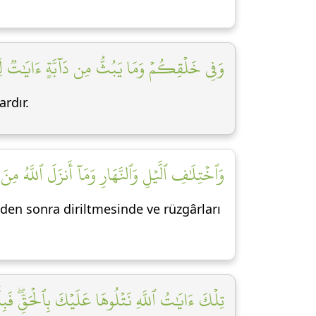
وَفِي خَلۡقِكُمۡ وَمَا يَبُثُّ مِن دَآبَّةٍ ءَايَٰتٞ لِّ]
ardır.
وَٱخۡتِلَٰفِ ٱلَّيۡلِ وَٱلنَّهَارِ وَمَآ أَنزَلَ ٱللَّهُ م]
den sonra diriltmesinde ve rüzgârları
تِلۡكَ ءَايَٰتُ ٱللَّهِ نَتۡلُوهَا عَلَيۡكَ بِٱلۡحَقِّۖ فَبِ]