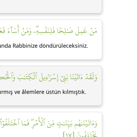
مَنۡ عَمِلَ صَٰلِحٗا فَلِنَفۡسِهِۦۖ وَمَنۡ أَسَآءَ فَعَلَي]
nunda Rabbinize döndürüleceksiniz.
وَلَقَدۡ ءَاتَيۡنَا بَنِيٓ إِسۡرَٰٓءِيلَ ٱلۡكِتَٰبَ وَٱلۡحُكۡ]
ırmış ve âlemlere üstün kılmıştık.
وَءَاتَيۡنَٰهُم بَيِّنَٰتٖ مِّنَ ٱلۡأَمۡرِۖ فَمَا ٱخۡتَلَفُوٓاْ
يَخۡتَلِفُونَ [١٧]