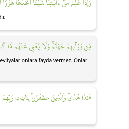
وَإِذَا عَلِمَ مِنۡ ءَايَٰتِنَا شَيۡـًٔا ٱتَّخَذَهَا هُزُوًاۚ]
ır.
مِّن وَرَآئِهِمۡ جَهَنَّمُۖ وَلَا يُغۡنِي عَنۡهُم مَّا كَس]
evliyalar onlara fayda vermez. Onlar
هَٰذَا هُدٗىۖ وَٱلَّذِينَ كَفَرُواْ بِـَٔايَٰتِ رَبِّهِمۡ ل]