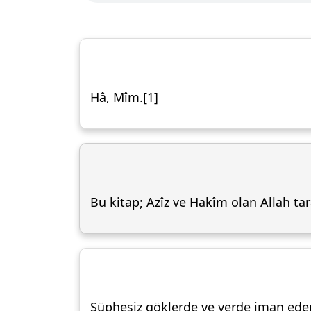
Hâ, Mîm.[1]
Bu kitap; Azîz ve Hakîm olan Allah tara
Şüphesiz göklerde ve yerde iman edenle