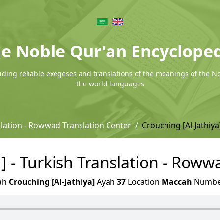
e Noble Qur'an Encyclope
ding reliable exegeses and translations of the meanings of the N
the world languages
slation - Rowwad Translation Center
Crouching [Al-Jathiya
a] - Turkish Translation - Roww
ah
Crouching [Al-Jathiya]
Ayah
37
Location
Maccah
Numb