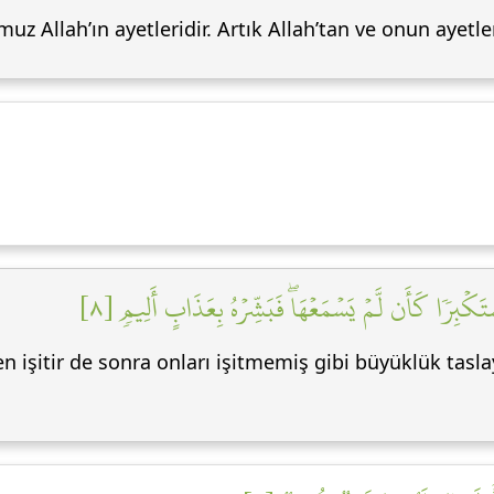
uz Allah’ın ayetleridir. Artık Allah’tan ve onun ayet
ۡتَكۡبِرٗا كَأَن لَّمۡ يَسۡمَعۡهَاۖ فَبَشِّرۡهُ بِعَذَابٍ أَلِيمٖ [٨
 işitir de sonra onları işitmemiş gibi büyüklük taslay