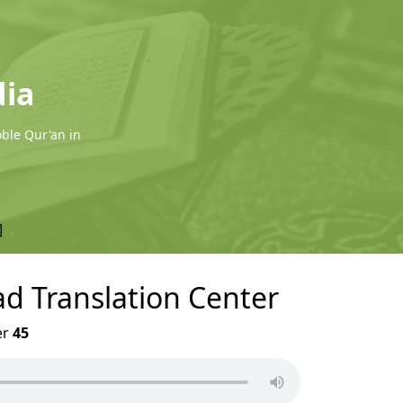
dia
oble Qur'an in
]
ad Translation Center
er
45