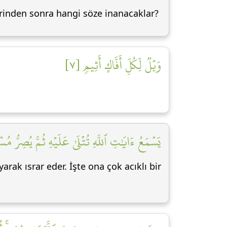
lerinden sonra hangi söze inanacaklar?
وَيۡلٞ لِّكُلِّ أَفَّاكٍ أَثِيمٖ [٧]
يَسۡمَعُ ءَايَٰتِ ٱللَّهِ تُتۡلَىٰ عَلَيۡهِ ثُمَّ يُصِرُّ مُس]
arak ısrar eder. İşte ona çok acıklı bir