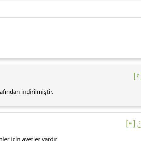
fından indirilmiştir.
نَ [٣
r için ayetler vardır.