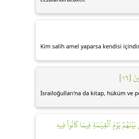
Kim salih amel yaparsa kendisi içindi
نَ [١٦
İsrailoğulları'na da kitap, hüküm ve p
بَيۡنَهُمۡ يَوۡمَ ٱلۡقِيَٰمَةِ فِيمَا كَانُواْ فِيهِ