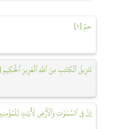
حمٓ [١]
تَنزِيلُ ٱلۡكِتَٰبِ مِنَ ٱللَّهِ ٱلۡعَزِيزِ ٱلۡحَكِيمِ [٢]
إِنَّ فِي ٱلسَّمَٰوَٰتِ وَٱلۡأَرۡضِ لَأٓيَٰتٖ لِّلۡمُؤۡمِنِي]