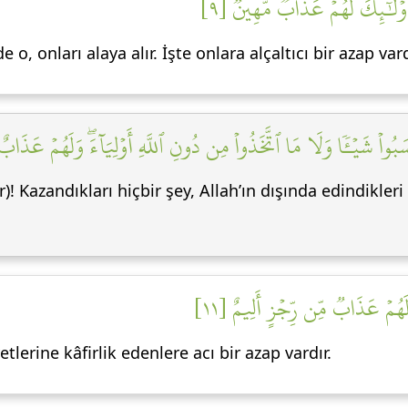
 أُوْلَٰٓئِكَ لَهُمۡ عَذَابٞ مُّهِينٞ [٩
, onları alaya alır. İşte onlara alçaltıcı bir azap vard
َبُواْ شَيۡـٔٗا وَلَا مَا ٱتَّخَذُواْ مِن دُونِ ٱللَّهِ أَوۡلِيَآءَۖ وَلَهُمۡ عَذَاب
Kazandıkları hiçbir şey, Allah’ın dışında edindikleri 
َهُمۡ عَذَابٞ مِّن رِّجۡزٍ أَلِيمٌ [١١
etlerine kâfirlik edenlere acı bir azap vardır.