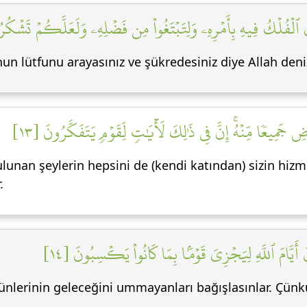
فُلۡكُ فِيهِ بِأَمۡرِهِۦ وَلِتَبۡتَغُواْ مِن فَضۡلِهِۦ وَلَعَلَّكُمۡ تَشۡكُرُون
nun lütfunu arayasınız ve şükredesiniz diye Allah deniz
جَمِيعٗا مِّنۡهُۚ إِنَّ فِي ذَٰلِكَ لَأٓيَٰتٖ لِّقَوۡمٖ يَتَفَكَّرُونَ [١٣
lunan şeylerin hepsini de (kendi katından) sizin hiz
.
َ أَيَّامَ ٱللَّهِ لِيَجۡزِيَ قَوۡمَۢا بِمَا كَانُواْ يَكۡسِبُونَ [١٤
günlerinin geleceğini ummayanları bağışlasınlar. Çünk