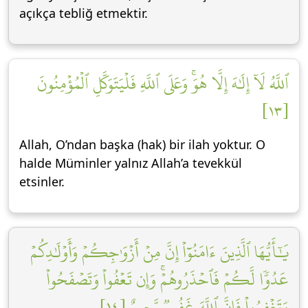
açıkça tebliğ etmektir.
ٱللَّهُ لَآ إِلَٰهَ إِلَّا هُوَۚ وَعَلَى ٱللَّهِ فَلۡيَتَوَكَّلِ ٱلۡمُؤۡمِنُونَ
[١٣]
Allah, O’ndan başka (hak) bir ilah yoktur. O
halde Müminler yalnız Allah’a tevekkül
etsinler.
يَٰٓأَيُّهَا ٱلَّذِينَ ءَامَنُوٓاْ إِنَّ مِنۡ أَزۡوَٰجِكُمۡ وَأَوۡلَٰدِكُمۡ
عَدُوّٗا لَّكُمۡ فَٱحۡذَرُوهُمۡۚ وَإِن تَعۡفُواْ وَتَصۡفَحُواْ
وَتَغۡفِرُواْ فَإِنَّ ٱللَّهَ غَفُورٞ رَّحِيمٌ [١٤]