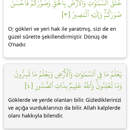
خَلَقَ ٱلسَّمَٰوَٰتِ وَٱلۡأَرۡضَ بِٱلۡحَقِّ وَصَوَّرَكُمۡ فَأَحۡسَنَ
صُوَرَكُمۡۖ وَإِلَيۡهِ ٱلۡمَصِيرُ [٣]
O; gökleri ve yeri hak ile yaratmış, sizi de en
güzel sûrette şekillendirmiştir. Dönüş de
O’nadır.
يَعۡلَمُ مَا فِي ٱلسَّمَٰوَٰتِ وَٱلۡأَرۡضِ وَيَعۡلَمُ مَا تُسِرُّونَ
وَمَا تُعۡلِنُونَۚ وَٱللَّهُ عَلِيمُۢ بِذَاتِ ٱلصُّدُورِ [٤]
Göklerde ve yerde olanları bilir. Gizlediklerinizi
ve açığa vurduklarınızı da bilir. Allah kalplerde
olanı hakkıyla bilendir.