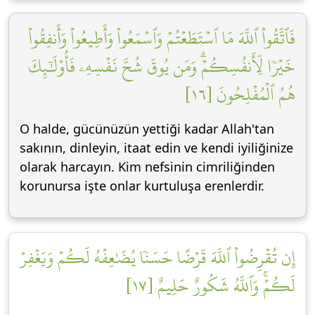
فَٱتَّقُواْ ٱللَّهَ مَا ٱسۡتَطَعۡتُمۡ وَٱسۡمَعُواْ وَأَطِيعُواْ وَأَنفِقُواْ
خَيۡرٗا لِّأَنفُسِكُمۡۗ وَمَن يُوقَ شُحَّ نَفۡسِهِۦ فَأُوْلَٰٓئِكَ
هُمُ ٱلۡمُفۡلِحُونَ [١٦]
O halde, gücünüzün yettiği kadar Allah'tan
sakının, dinleyin, itaat edin ve kendi iyiliğinize
olarak harcayın. Kim nefsinin cimriliğinden
korunursa işte onlar kurtuluşa erenlerdir.
إِن تُقۡرِضُواْ ٱللَّهَ قَرۡضًا حَسَنٗا يُضَٰعِفۡهُ لَكُمۡ وَيَغۡفِرۡ
لَكُمۡۚ وَٱللَّهُ شَكُورٌ حَلِيمٌ [١٧]