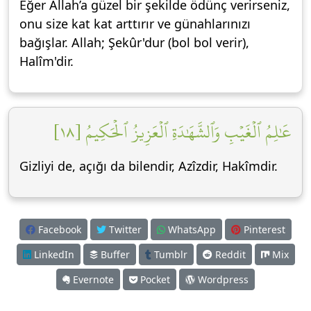
Eğer Allah’a güzel bir şekilde ödünç verirseniz,
onu size kat kat arttırır ve günahlarınızı
bağışlar. Allah; Şekûr'dur (bol bol verir),
Halîm'dir.
عَٰلِمُ ٱلۡغَيۡبِ وَٱلشَّهَٰدَةِ ٱلۡعَزِيزُ ٱلۡحَكِيمُ [١٨]
Gizliyi de, açığı da bilendir, Azîzdir, Hakîmdir.
Facebook
Twitter
WhatsApp
Pinterest
LinkedIn
Buffer
Tumblr
Reddit
Mix
Evernote
Pocket
Wordpress