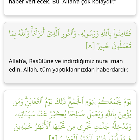
haber verilecek. Bu, Allah’a çok kolaydır."
فَـَٔامِنُواْ بِٱللَّهِ وَرَسُولِهِۦ وَٱلنُّورِ ٱلَّذِيٓ أَنزَلۡنَاۚ وَٱللَّهُ بِمَا
تَعۡمَلُونَ خَبِيرٞ [٨]
Allah’a, Rasûlüne ve indirdiğimiz nura iman
edin. Allah, tüm yaptıklarınızdan haberdardır.
يَوۡمَ يَجۡمَعُكُمۡ لِيَوۡمِ ٱلۡجَمۡعِۖ ذَٰلِكَ يَوۡمُ ٱلتَّغَابُنِۗ وَمَن
يُؤۡمِنۢ بِٱللَّهِ وَيَعۡمَلۡ صَٰلِحٗا يُكَفِّرۡ عَنۡهُ سَيِّـَٔاتِهِۦ
وَيُدۡخِلۡهُ جَنَّٰتٖ تَجۡرِي مِن تَحۡتِهَا ٱلۡأَنۡهَٰرُ خَٰلِدِينَ
فِيهَآ أَبَدٗاۚ ذَٰلِكَ ٱلۡفَوۡزُ ٱلۡعَظِيمُ [٩]