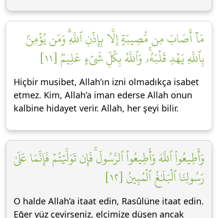
مَآ أَصَابَ مِن مُّصِيبَةٍ إِلَّا بِإِذۡنِ ٱللَّهِۗ وَمَن يُؤۡمِنۢ
بِٱللَّهِ يَهۡدِ قَلۡبَهُۥۚ وَٱللَّهُ بِكُلِّ شَيۡءٍ عَلِيمٞ [١١]
Hiçbir musibet, Allah’ın izni olmadıkça isabet
etmez. Kim, Allah’a iman ederse Allah onun
kalbine hidayet verir. Allah, her şeyi bilir.
وَأَطِيعُواْ ٱللَّهَ وَأَطِيعُواْ ٱلرَّسُولَۚ فَإِن تَوَلَّيۡتُمۡ فَإِنَّمَا عَلَىٰ
رَسُولِنَا ٱلۡبَلَٰغُ ٱلۡمُبِينُ [١٢]
O halde Allah’a itaat edin, Rasûlüne itaat edin.
Eğer yüz çevirseniz, elçimize düşen ancak