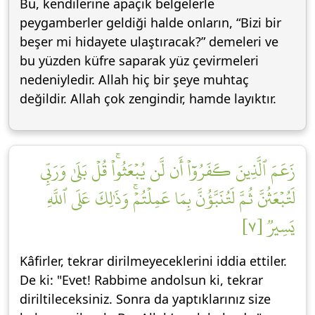
Bu, kendilerine apaçık belgelerle
peygamberler geldiği halde onların, “Bizi bir
beşer mi hidayete ulaştıracak?” demeleri ve
bu yüzden küfre saparak yüz çevirmeleri
nedeniyledir. Allah hiç bir şeye muhtaç
değildir. Allah çok zengindir, hamde layıktır.
زَعَمَ ٱلَّذِينَ كَفَرُوٓاْ أَن لَّن يُبۡعَثُواْۚ قُلۡ بَلَىٰ وَرَبِّي
لَتُبۡعَثُنَّ ثُمَّ لَتُنَبَّؤُنَّ بِمَا عَمِلۡتُمۡۚ وَذَٰلِكَ عَلَى ٱللَّهِ
يَسِيرٞ [٧]
Kâfirler, tekrar dirilmeyeceklerini iddia ettiler.
De ki: "Evet! Rabbime andolsun ki, tekrar
diriltileceksiniz. Sonra da yaptıklarınız size