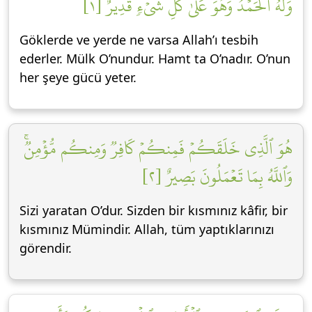
وَلَهُ ٱلۡحَمۡدُۖ وَهُوَ عَلَىٰ كُلِّ شَيۡءٖ قَدِيرٌ [١]
Göklerde ve yerde ne varsa Allah’ı tesbih
ederler. Mülk O’nundur. Hamt ta O’nadır. O’nun
her şeye gücü yeter.
هُوَ ٱلَّذِي خَلَقَكُمۡ فَمِنكُمۡ كَافِرٞ وَمِنكُم مُّؤۡمِنٞۚ
وَٱللَّهُ بِمَا تَعۡمَلُونَ بَصِيرٌ [٢]
Sizi yaratan O’dur. Sizden bir kısmınız kâfir, bir
kısmınız Mümindir. Allah, tüm yaptıklarınızı
görendir.