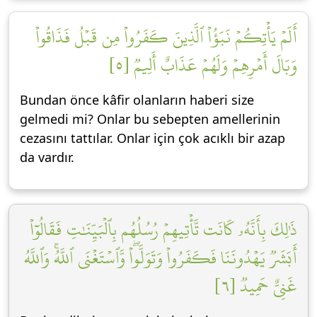
أَلَمۡ يَأۡتِكُمۡ نَبَؤُاْ ٱلَّذِينَ كَفَرُواْ مِن قَبۡلُ فَذَاقُواْ
وَبَالَ أَمۡرِهِمۡ وَلَهُمۡ عَذَابٌ أَلِيمٞ [٥]
Bundan önce kâfir olanların haberi size
gelmedi mi? Onlar bu sebepten amellerinin
cezasını tattılar. Onlar için çok acıklı bir azap
da vardır.
ذَٰلِكَ بِأَنَّهُۥ كَانَت تَّأۡتِيهِمۡ رُسُلُهُم بِٱلۡبَيِّنَٰتِ فَقَالُوٓاْ
أَبَشَرٞ يَهۡدُونَنَا فَكَفَرُواْ وَتَوَلَّواْۖ وَّٱسۡتَغۡنَى ٱللَّهُۚ وَٱللَّهُ
غَنِيٌّ حَمِيدٞ [٦]