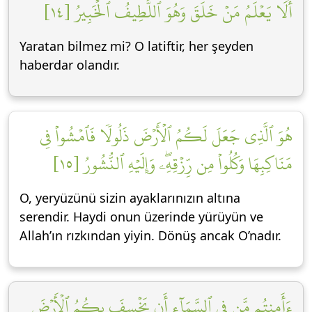
أَلَا يَعۡلَمُ مَنۡ خَلَقَ وَهُوَ ٱللَّطِيفُ ٱلۡخَبِيرُ [١٤]
Yaratan bilmez mi? O latiftir, her şeyden
haberdar olandır.
هُوَ ٱلَّذِي جَعَلَ لَكُمُ ٱلۡأَرۡضَ ذَلُولٗا فَٱمۡشُواْ فِي
مَنَاكِبِهَا وَكُلُواْ مِن رِّزۡقِهِۦۖ وَإِلَيۡهِ ٱلنُّشُورُ [١٥]
O, yeryüzünü sizin ayaklarınızın altına
serendir. Haydi onun üzerinde yürüyün ve
Allah’ın rızkından yiyin. Dönüş ancak O’nadır.
ءَأَمِنتُم مَّن فِي ٱلسَّمَآءِ أَن يَخۡسِفَ بِكُمُ ٱلۡأَرۡضَ