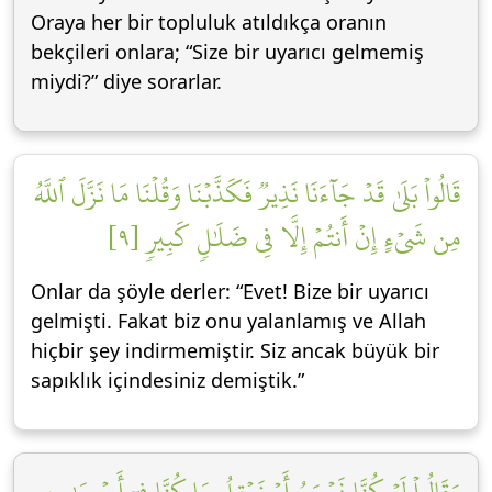
Oraya her bir topluluk atıldıkça oranın
bekçileri onlara; “Size bir uyarıcı gelmemiş
miydi?” diye sorarlar.
قَالُواْ بَلَىٰ قَدۡ جَآءَنَا نَذِيرٞ فَكَذَّبۡنَا وَقُلۡنَا مَا نَزَّلَ ٱللَّهُ
مِن شَيۡءٍ إِنۡ أَنتُمۡ إِلَّا فِي ضَلَٰلٖ كَبِيرٖ [٩]
Onlar da şöyle derler: “Evet! Bize bir uyarıcı
gelmişti. Fakat biz onu yalanlamış ve Allah
hiçbir şey indirmemiştir. Siz ancak büyük bir
sapıklık içindesiniz demiştik.”