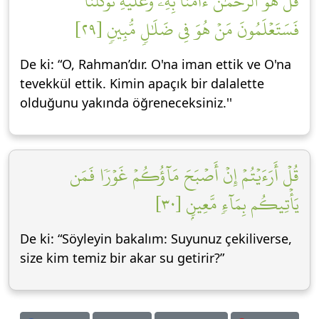
قُلۡ هُوَ ٱلرَّحۡمَٰنُ ءَامَنَّا بِهِۦ وَعَلَيۡهِ تَوَكَّلۡنَاۖ
فَسَتَعۡلَمُونَ مَنۡ هُوَ فِي ضَلَٰلٖ مُّبِينٖ [٢٩]
De ki: “O, Rahman’dır. O'na iman ettik ve O'na
tevekkül ettik. Kimin apaçık bir dalalette
olduğunu yakında öğreneceksiniz.''
قُلۡ أَرَءَيۡتُمۡ إِنۡ أَصۡبَحَ مَآؤُكُمۡ غَوۡرٗا فَمَن
يَأۡتِيكُم بِمَآءٖ مَّعِينِۭ [٣٠]
De ki: “Söyleyin bakalım: Suyunuz çekiliverse,
size kim temiz bir akar su getirir?”