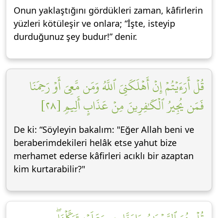
Onun yaklaştığını gördükleri zaman, kâfirlerin
yüzleri kötüleşir ve onlara; “İşte, isteyip
durduğunuz şey budur!” denir.
قُلۡ أَرَءَيۡتُمۡ إِنۡ أَهۡلَكَنِيَ ٱللَّهُ وَمَن مَّعِيَ أَوۡ رَحِمَنَا
فَمَن يُجِيرُ ٱلۡكَٰفِرِينَ مِنۡ عَذَابٍ أَلِيمٖ [٢٨]
De ki: “Söyleyin bakalım: "Eğer Allah beni ve
beraberimdekileri helâk etse yahut bize
merhamet ederse kâfirleri acıklı bir azaptan
kim kurtarabilir?"