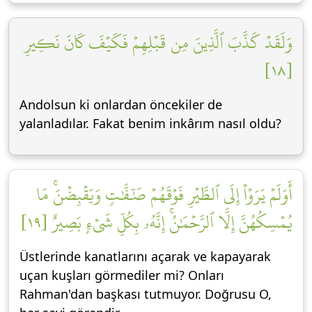
وَلَقَدۡ كَذَّبَ ٱلَّذِينَ مِن قَبۡلِهِمۡ فَكَيۡفَ كَانَ نَكِيرِ
[١٨]
Andolsun ki onlardan öncekiler de
yalanladılar. Fakat benim inkârım nasıl oldu?
أَوَلَمۡ يَرَوۡاْ إِلَى ٱلطَّيۡرِ فَوۡقَهُمۡ صَٰٓفَّٰتٖ وَيَقۡبِضۡنَۚ مَا
يُمۡسِكُهُنَّ إِلَّا ٱلرَّحۡمَٰنُۚ إِنَّهُۥ بِكُلِّ شَيۡءِۭ بَصِيرٌ [١٩]
Üstlerinde kanatlarını açarak ve kapayarak
uçan kuşları görmediler mi? Onları
Rahman'dan başkası tutmuyor. Doğrusu O,