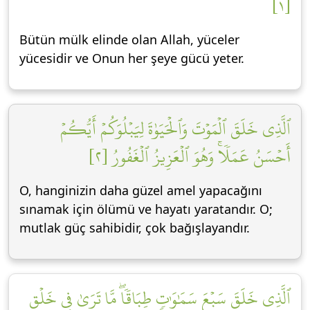
[١]
Bütün mülk elinde olan Allah, yüceler
yücesidir ve Onun her şeye gücü yeter.
ٱلَّذِي خَلَقَ ٱلۡمَوۡتَ وَٱلۡحَيَوٰةَ لِيَبۡلُوَكُمۡ أَيُّكُمۡ
أَحۡسَنُ عَمَلٗاۚ وَهُوَ ٱلۡعَزِيزُ ٱلۡغَفُورُ [٢]
O, hanginizin daha güzel amel yapacağını
sınamak için ölümü ve hayatı yaratandır. O;
mutlak güç sahibidir, çok bağışlayandır.
ٱلَّذِي خَلَقَ سَبۡعَ سَمَٰوَٰتٖ طِبَاقٗاۖ مَّا تَرَىٰ فِي خَلۡقِ