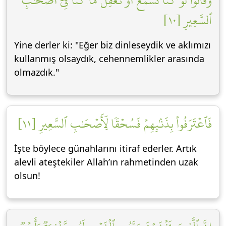
وَقَالُواْ لَوۡ كُنَّا نَسۡمَعُ أَوۡ نَعۡقِلُ مَا كُنَّا فِيٓ أَصۡحَٰبِ
ٱلسَّعِيرِ [١٠]
Yine derler ki: "Eğer biz dinleseydik ve aklımızı
kullanmış olsaydık, cehennemlikler arasında
olmazdık."
فَٱعۡتَرَفُواْ بِذَنۢبِهِمۡ فَسُحۡقٗا لِّأَصۡحَٰبِ ٱلسَّعِيرِ [١١]
İşte böylece günahlarını itiraf ederler. Artık
alevli ateştekiler Allah’ın rahmetinden uzak
olsun!