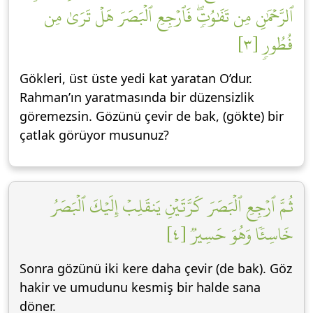
ٱلرَّحۡمَٰنِ مِن تَفَٰوُتٖۖ فَٱرۡجِعِ ٱلۡبَصَرَ هَلۡ تَرَىٰ مِن
فُطُورٖ [٣]
Gökleri, üst üste yedi kat yaratan O’dur.
Rahman’ın yaratmasında bir düzensizlik
göremezsin. Gözünü çevir de bak, (gökte) bir
çatlak görüyor musunuz?
ثُمَّ ٱرۡجِعِ ٱلۡبَصَرَ كَرَّتَيۡنِ يَنقَلِبۡ إِلَيۡكَ ٱلۡبَصَرُ
خَاسِئٗا وَهُوَ حَسِيرٞ [٤]
Sonra gözünü iki kere daha çevir (de bak). Göz
hakir ve umudunu kesmiş bir halde sana
döner.