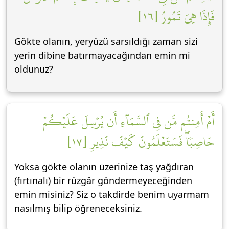
فَإِذَا هِيَ تَمُورُ [١٦]
Gökte olanın, yeryüzü sarsıldığı zaman sizi
yerin dibine batırmayacağından emin mi
oldunuz?
أَمۡ أَمِنتُم مَّن فِي ٱلسَّمَآءِ أَن يُرۡسِلَ عَلَيۡكُمۡ
حَاصِبٗاۖ فَسَتَعۡلَمُونَ كَيۡفَ نَذِيرِ [١٧]
Yoksa gökte olanın üzerinize taş yağdıran
(fırtınalı) bir rüzgâr göndermeyeceğinden
emin misiniz? Siz o takdirde benim uyarmam
nasılmış bilip öğreneceksiniz.