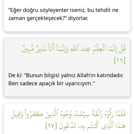
“Eğer doğru söyleyenler iseniz, bu tehdit ne
zaman gerçekleşecek?” diyorlar.
قُلۡ إِنَّمَا ٱلۡعِلۡمُ عِندَ ٱللَّهِ وَإِنَّمَآ أَنَا۠ نَذِيرٞ مُّبِينٞ
[٢٦]
De ki: “Bunun bilgisi yalnız Allah’ın katındadır.
Ben sadece apaçık bir uyarıcıyım.''
فَلَمَّا رَأَوۡهُ زُلۡفَةٗ سِيٓـَٔتۡ وُجُوهُ ٱلَّذِينَ كَفَرُواْ وَقِيلَ
هَٰذَا ٱلَّذِي كُنتُم بِهِۦ تَدَّعُونَ [٢٧]