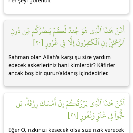
her şeyi görendir.
أَمَّنۡ هَٰذَا ٱلَّذِي هُوَ جُندٞ لَّكُمۡ يَنصُرُكُم مِّن دُونِ
ٱلرَّحۡمَٰنِۚ إِنِ ٱلۡكَٰفِرُونَ إِلَّا فِي غُرُورٍ [٢٠]
Rahman olan Allah'a karşı şu size yardım
edecek askerleriniz hani kimlerdir? Kâfirler
ancak boş bir gurur/aldanış içindedirler.
أَمَّنۡ هَٰذَا ٱلَّذِي يَرۡزُقُكُمۡ إِنۡ أَمۡسَكَ رِزۡقَهُۥۚ بَل
لَّجُّواْ فِي عُتُوّٖ وَنُفُورٍ [٢١]
Eğer O, rızkınızı kesecek olsa size rızık verecek