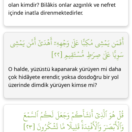
olan kimdir? Bilâkis onlar azgınlık ve nefret
içinde inatla direnmektedirler.
أَفَمَن يَمۡشِي مُكِبًّا عَلَىٰ وَجۡهِهِۦٓ أَهۡدَىٰٓ أَمَّن يَمۡشِي
سَوِيًّا عَلَىٰ صِرَٰطٖ مُّسۡتَقِيمٖ [٢٢]
O halde, yüzüstü kapanarak yürüyen mi daha
çok hidâyete erendir, yoksa dosdoğru bir yol
üzerinde dimdik yürüyen kimse mi?
قُلۡ هُوَ ٱلَّذِيٓ أَنشَأَكُمۡ وَجَعَلَ لَكُمُ ٱلسَّمۡعَ
وَٱلۡأَبۡصَٰرَ وَٱلۡأَفۡـِٔدَةَۚ قَلِيلٗا مَّا تَشۡكُرُونَ [٢٣]