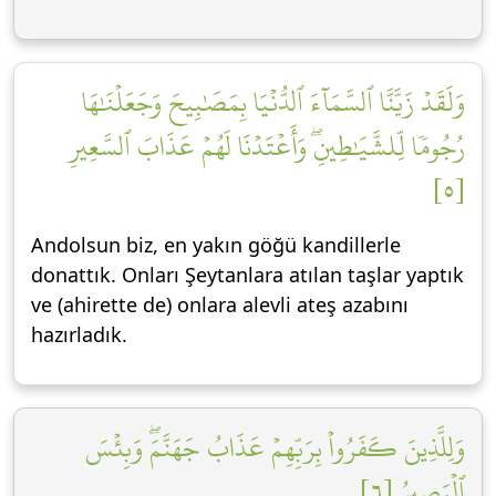
وَلَقَدۡ زَيَّنَّا ٱلسَّمَآءَ ٱلدُّنۡيَا بِمَصَٰبِيحَ وَجَعَلۡنَٰهَا
رُجُومٗا لِّلشَّيَٰطِينِۖ وَأَعۡتَدۡنَا لَهُمۡ عَذَابَ ٱلسَّعِيرِ
[٥]
Andolsun biz, en yakın göğü kandillerle
donattık. Onları Şeytanlara atılan taşlar yaptık
ve (ahirette de) onlara alevli ateş azabını
hazırladık.
وَلِلَّذِينَ كَفَرُواْ بِرَبِّهِمۡ عَذَابُ جَهَنَّمَۖ وَبِئۡسَ
ٱلۡمَصِيرُ [٦]