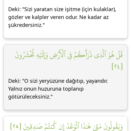
Deki: "Sizi yaratan size işitme (için kulaklar),
gözler ve kalpler veren odur. Ne kadar az
şükredersiniz."
قُلۡ هُوَ ٱلَّذِي ذَرَأَكُمۡ فِي ٱلۡأَرۡضِ وَإِلَيۡهِ تُحۡشَرُونَ
[٢٤]
Deki: "O sizi yeryüzüne dağıtıp, yayandır.
Yalnız onun huzuruna toplanıp
götürüleceksiniz."
وَيَقُولُونَ مَتَىٰ هَٰذَا ٱلۡوَعۡدُ إِن كُنتُمۡ صَٰدِقِينَ [٢٥]