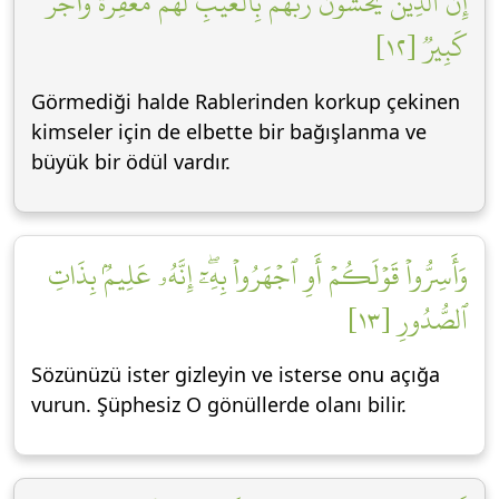
إِنَّ ٱلَّذِينَ يَخۡشَوۡنَ رَبَّهُم بِٱلۡغَيۡبِ لَهُم مَّغۡفِرَةٞ وَأَجۡرٞ
كَبِيرٞ [١٢]
Görmediği halde Rablerinden korkup çekinen
kimseler için de elbette bir bağışlanma ve
büyük bir ödül vardır.
وَأَسِرُّواْ قَوۡلَكُمۡ أَوِ ٱجۡهَرُواْ بِهِۦٓۖ إِنَّهُۥ عَلِيمُۢ بِذَاتِ
ٱلصُّدُورِ [١٣]
Sözünüzü ister gizleyin ve isterse onu açığa
vurun. Şüphesiz O gönüllerde olanı bilir.