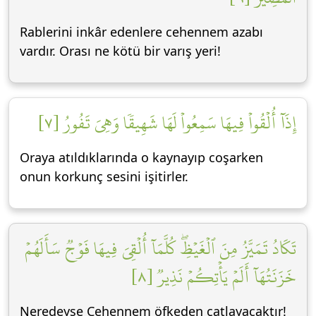
Rablerini inkâr edenlere cehennem azabı
vardır. Orası ne kötü bir varış yeri!
إِذَآ أُلۡقُواْ فِيهَا سَمِعُواْ لَهَا شَهِيقٗا وَهِيَ تَفُورُ [٧]
Oraya atıldıklarında o kaynayıp coşarken
onun korkunç sesini işitirler.
تَكَادُ تَمَيَّزُ مِنَ ٱلۡغَيۡظِۖ كُلَّمَآ أُلۡقِيَ فِيهَا فَوۡجٞ سَأَلَهُمۡ
خَزَنَتُهَآ أَلَمۡ يَأۡتِكُمۡ نَذِيرٞ [٨]
Neredeyse Cehennem öfkeden çatlayacaktır!