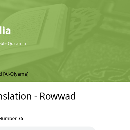
dia
oble Qur'an in
d [Al-Qiyama]
anslation - Rowwad
Number
75