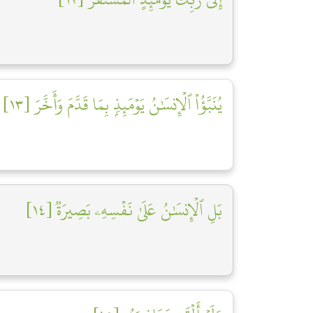
يُنَبَّؤُاْ ٱلۡإِنسَٰنُ يَوۡمَئِذِۭ بِمَا قَدَّمَ وَأَخَّرَ [١٣]
بَلِ ٱلۡإِنسَٰنُ عَلَىٰ نَفۡسِهِۦ بَصِيرَةٞ [١٤]