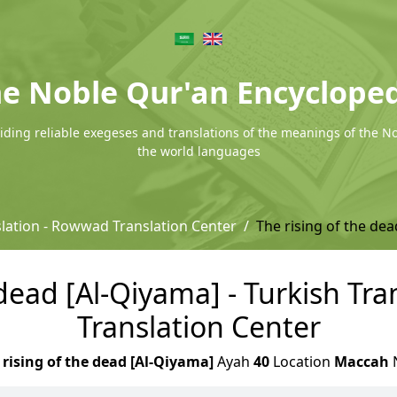
e Noble Qur'an Encyclope
ding reliable exegeses and translations of the meanings of the N
the world languages
slation - Rowwad Translation Center
The rising of the dea
 dead [Al-Qiyama] - Turkish Tr
Translation Center
 rising of the dead [Al-Qiyama]
Ayah
40
Location
Maccah