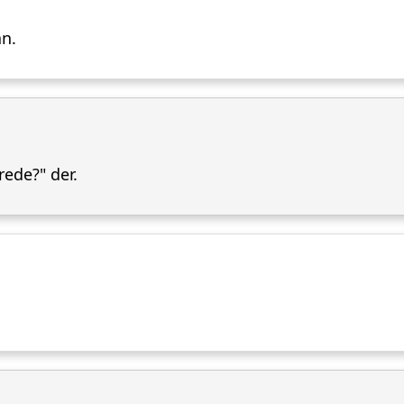
an.
rede?" der.