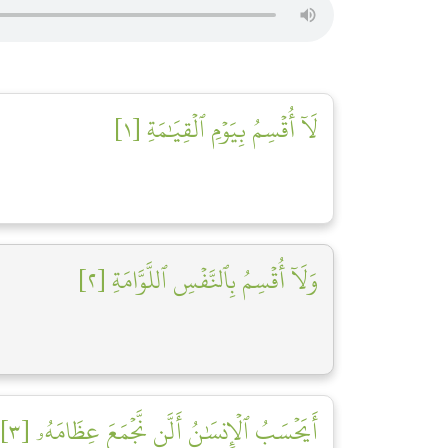
لَآ أُقۡسِمُ بِيَوۡمِ ٱلۡقِيَٰمَةِ [١]
وَلَآ أُقۡسِمُ بِٱلنَّفۡسِ ٱللَّوَّامَةِ [٢]
أَيَحۡسَبُ ٱلۡإِنسَٰنُ أَلَّن نَّجۡمَعَ عِظَامَهُۥ [٣]