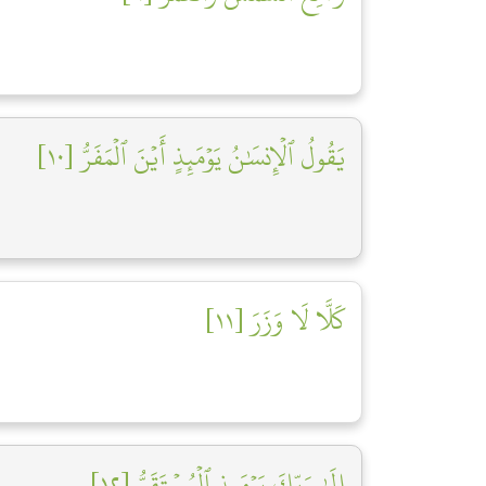
يَقُولُ ٱلۡإِنسَٰنُ يَوۡمَئِذٍ أَيۡنَ ٱلۡمَفَرُّ [١٠]
كَلَّا لَا وَزَرَ [١١]
إِلَىٰ رَبِّكَ يَوۡمَئِذٍ ٱلۡمُسۡتَقَرُّ [١٢]