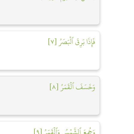
فَإِذَا بَرِقَ ٱلۡبَصَرُ [٧]
وَخَسَفَ ٱلۡقَمَرُ [٨]
وَجُمِعَ ٱلشَّمۡسُ وَٱلۡقَمَرُ [٩]