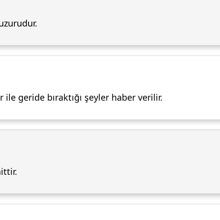
uzurudur.
le geride bıraktığı şeyler haber verilir.
ttir.