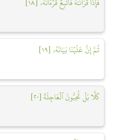
فَإِذَا قَرَأۡنَٰهُ فَٱتَّبِعۡ قُرۡءَانَهُۥ [١٨]
ثُمَّ إِنَّ عَلَيۡنَا بَيَانَهُۥ [١٩]
كَلَّا بَلۡ تُحِبُّونَ ٱلۡعَاجِلَةَ [٢٠]