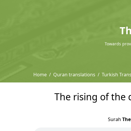
Th
Towards provi
Home
Quran translations
Turkish Tran
The rising of the
Surah
The