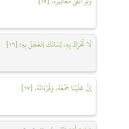
وَلَوۡ أَلۡقَىٰ مَعَاذِيرَهُۥ [١٥]
لَا تُحَرِّكۡ بِهِۦ لِسَانَكَ لِتَعۡجَلَ بِهِۦٓ [١٦]
إِنَّ عَلَيۡنَا جَمۡعَهُۥ وَقُرۡءَانَهُۥ [١٧]