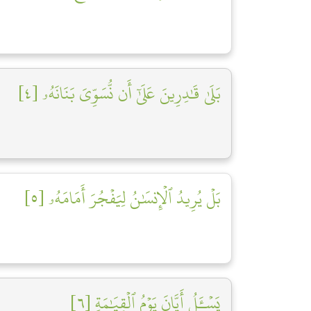
بَلَىٰ قَٰدِرِينَ عَلَىٰٓ أَن نُّسَوِّيَ بَنَانَهُۥ [٤]
بَلۡ يُرِيدُ ٱلۡإِنسَٰنُ لِيَفۡجُرَ أَمَامَهُۥ [٥]
يَسۡـَٔلُ أَيَّانَ يَوۡمُ ٱلۡقِيَٰمَةِ [٦]