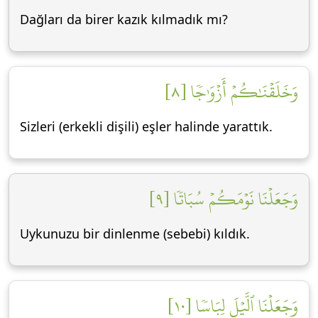
Dağları da birer kazık kılmadık mı?
وَخَلَقۡنَٰكُمۡ أَزۡوَٰجٗا [٨]
Sizleri (erkekli dişili) eşler halinde yarattık.
وَجَعَلۡنَا نَوۡمَكُمۡ سُبَاتٗا [٩]
Uykunuzu bir dinlenme (sebebi) kıldık.
وَجَعَلۡنَا ٱلَّيۡلَ لِبَاسٗا [١٠]