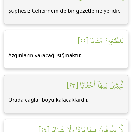
Şüphesiz Cehennem de bir gözetleme yeridir.
لِّلطَّٰغِينَ مَـَٔابٗا [٢٢]
Azgınların varacağı sığınaktır.
لَّٰبِثِينَ فِيهَآ أَحۡقَابٗا [٢٣]
Orada çağlar boyu kalacaklardır.
لَّا يَذُوقُونَ فِيهَا بَرۡدٗا وَلَا شَرَابًا [٢٤]