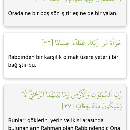
Orada ne bir boş söz işitirler, ne de bir yalan.
جَزَآءٗ مِّن رَّبِّكَ عَطَآءً حِسَابٗا [٣٦]
Rabbinden bir karşılık olmak üzere yeterli bir
bağıştır bu.
رَّبِّ ٱلسَّمَٰوَٰتِ وَٱلۡأَرۡضِ وَمَا بَيۡنَهُمَا ٱلرَّحۡمَٰنِۖ لَا
يَمۡلِكُونَ مِنۡهُ خِطَابٗا [٣٧]
Bunlar; göklerin, yerin ve ikisi arasında
bulunanların Rahman olan Rabbindendir. Ona