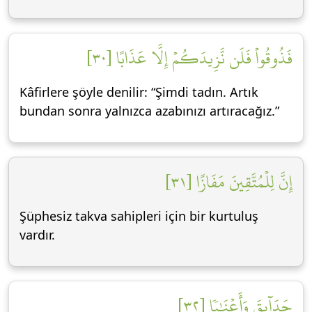
فَذُوقُواْ فَلَن نَّزِيدَكُمۡ إِلَّا عَذَابًا [٣٠]
Kâfirlere şöyle denilir: “Şimdi tadın. Artık
bundan sonra yalnızca azabınızı artıracağız.”
إِنَّ لِلۡمُتَّقِينَ مَفَازًا [٣١]
Şüphesiz takva sahipleri için bir kurtuluş
vardır.
حَدَآئِقَ وَأَعۡنَٰبٗا [٣٢]