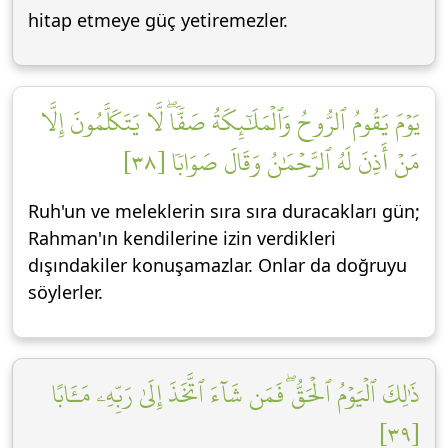
hitap etmeye güç yetiremezler.
يَوۡمَ يَقُومُ ٱلرُّوحُ وَٱلۡمَلَٰٓئِكَةُ صَفّٗاۖ لَّا يَتَكَلَّمُونَ إِلَّا
مَنۡ أَذِنَ لَهُ ٱلرَّحۡمَٰنُ وَقَالَ صَوَابٗا [٣٨]
Ruh'un ve meleklerin sıra sıra duracakları gün;
Rahman'ın kendilerine izin verdikleri
dışındakiler konuşamazlar. Onlar da doğruyu
söylerler.
ذَٰلِكَ ٱلۡيَوۡمُ ٱلۡحَقُّۖ فَمَن شَآءَ ٱتَّخَذَ إِلَىٰ رَبِّهِۦ مَـَٔابًا
[٣٩]