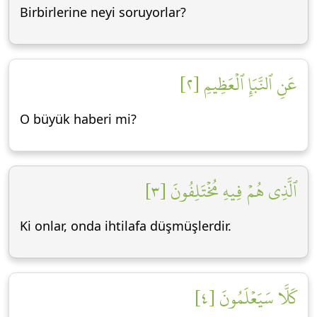
Birbirlerine neyi soruyorlar?
عَنِ ٱلنَّبَإِ ٱلۡعَظِيمِ [٢]
O büyük haberi mi?
ٱلَّذِي هُمۡ فِيهِ مُخۡتَلِفُونَ [٣]
Ki onlar, onda ihtilafa düşmüşlerdir.
كَلَّا سَيَعۡلَمُونَ [٤]