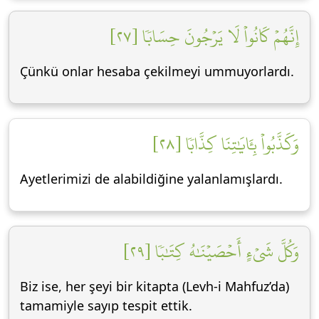
إِنَّهُمۡ كَانُواْ لَا يَرۡجُونَ حِسَابٗا [٢٧]
Çünkü onlar hesaba çekilmeyi ummuyorlardı.
وَكَذَّبُواْ بِـَٔايَٰتِنَا كِذَّابٗا [٢٨]
Ayetlerimizi de alabildiğine yalanlamışlardı.
وَكُلَّ شَيۡءٍ أَحۡصَيۡنَٰهُ كِتَٰبٗا [٢٩]
Biz ise, her şeyi bir kitapta (Levh-i Mahfuz’da)
tamamiyle sayıp tespit ettik.