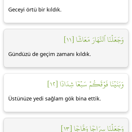
Geceyi örtü bir kıldık.
وَجَعَلۡنَا ٱلنَّهَارَ مَعَاشٗا [١١]
Gündüzü de geçim zamanı kıldık.
وَبَنَيۡنَا فَوۡقَكُمۡ سَبۡعٗا شِدَادٗا [١٢]
Üstünüze yedi sağlam gök bina ettik.
وَجَعَلۡنَا سِرَاجٗا وَهَّاجٗا [١٣]