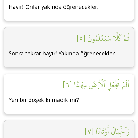
Hayır! Onlar yakında öğrenecekler.
ثُمَّ كَلَّا سَيَعۡلَمُونَ [٥]
Sonra tekrar hayır! Yakında öğrenecekler.
أَلَمۡ نَجۡعَلِ ٱلۡأَرۡضَ مِهَٰدٗا [٦]
Yeri bir döşek kılmadık mı?
وَٱلۡجِبَالَ أَوۡتَادٗا [٧]