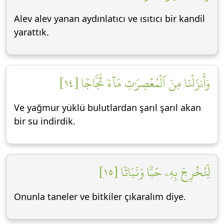
Alev alev yanan aydınlatıcı ve ısıtıcı bir kandil
yarattık.
وَأَنزَلۡنَا مِنَ ٱلۡمُعۡصِرَٰتِ مَآءٗ ثَجَّاجٗا [١٤]
Ve yağmur yüklü bulutlardan şarıl şarıl akan
bir su indirdik.
لِّنُخۡرِجَ بِهِۦ حَبّٗا وَنَبَاتٗا [١٥]
Onunla taneler ve bitkiler çıkaralım diye.