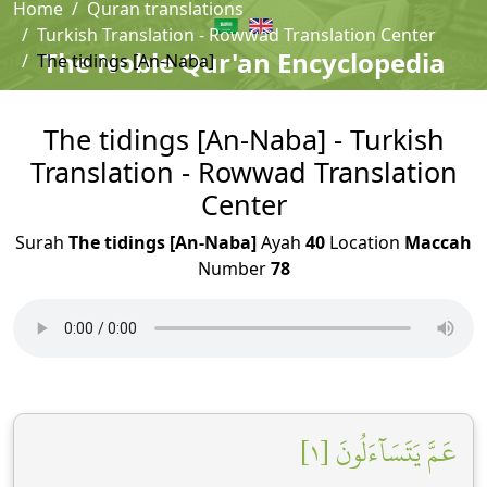
Home
Quran translations
Turkish Translation - Rowwad Translation Center
The Noble Qur'an Encyclopedia
The tidings [An-Naba]
The tidings [An-Naba] - Turkish
Translation - Rowwad Translation
Center
Surah
The tidings [An-Naba]
Ayah
40
Location
Maccah
Number
78
عَمَّ يَتَسَآءَلُونَ [١]