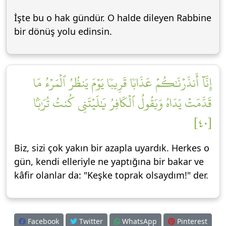
İşte bu o hak gündür. O halde dileyen Rabbine
bir dönüş yolu edinsin.
إِنَّآ أَنذَرۡنَٰكُمۡ عَذَابٗا قَرِيبٗا يَوۡمَ يَنظُرُ ٱلۡمَرۡءُ مَا
قَدَّمَتۡ يَدَاهُ وَيَقُولُ ٱلۡكَافِرُ يَٰلَيۡتَنِي كُنتُ تُرَٰبَۢا
[٤٠]
Biz, sizi çok yakın bir azapla uyardık. Herkes o
gün, kendi elleriyle ne yaptığına bir bakar ve
kâfir olanlar da: "Keşke toprak olsaydım!" der.
Facebook
Twitter
WhatsApp
Pinterest