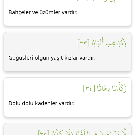
Bahçeler ve üzümler vardır.
وَكَوَاعِبَ أَتۡرَابٗا [٣٣]
Göğüsleri olgun yaşıt kızlar vardır.
وَكَأۡسٗا دِهَاقٗا [٣٤]
Dolu dolu kadehler vardır.
لَّا يَسۡمَعُونَ فِيهَا لَغۡوٗا وَلَا كِذَّٰبٗا [٣٥]