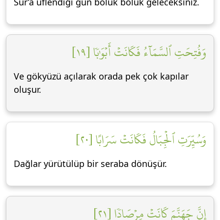
Sur’a üflendiği gün bölük bölük geleceksiniz.
وَفُتِحَتِ ٱلسَّمَآءُ فَكَانَتۡ أَبۡوَٰبٗا [١٩]
Ve gökyüzü açılarak orada pek çok kapılar
oluşur.
وَسُيِّرَتِ ٱلۡجِبَالُ فَكَانَتۡ سَرَابًا [٢٠]
Dağlar yürütülüp bir seraba dönüşür.
إِنَّ جَهَنَّمَ كَانَتۡ مِرۡصَادٗا [٢١]