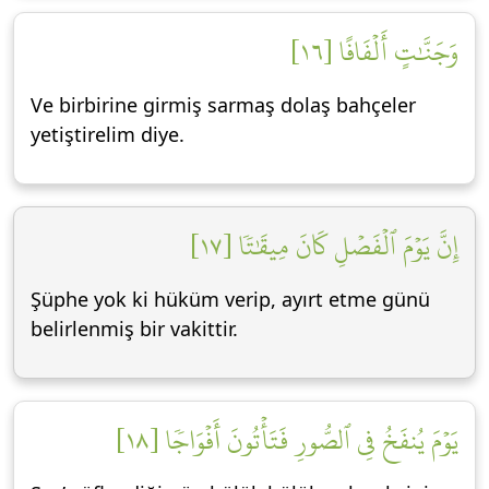
وَجَنَّٰتٍ أَلۡفَافًا [١٦]
Ve birbirine girmiş sarmaş dolaş bahçeler
yetiştirelim diye.
إِنَّ يَوۡمَ ٱلۡفَصۡلِ كَانَ مِيقَٰتٗا [١٧]
Şüphe yok ki hüküm verip, ayırt etme günü
belirlenmiş bir vakittir.
يَوۡمَ يُنفَخُ فِي ٱلصُّورِ فَتَأۡتُونَ أَفۡوَاجٗا [١٨]