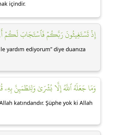
k içindir.
إِذۡ تَسۡتَغِيثُونَ رَبَّكُمۡ فَٱسۡتَجَابَ لَكُمۡ أَنِّ]
ile yardım ediyorum” diye duanıza
وَمَا جَعَلَهُ ٱللَّهُ إِلَّا بُشۡرَىٰ وَلِتَطۡمَئِنَّ بِهِۦ ]
 Allah katındandır. Şüphe yok ki Allah