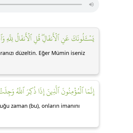
يَسۡـَٔلُونَكَ عَنِ ٱلۡأَنفَالِۖ قُلِ ٱلۡأَنفَالُ لِلَّهِ وَ]
 aranızı düzeltin. Eğer Mümin iseniz
إِنَّمَا ٱلۡمُؤۡمِنُونَ ٱلَّذِينَ إِذَا ذُكِرَ ٱللَّهُ وَجِلَتۡ ]
duğu zaman (bu), onların imanını