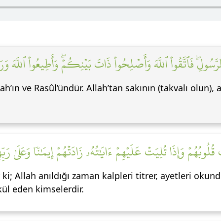
ٱلرَّسُولِۖ فَٱتَّقُواْ ٱللَّهَ وَأَصۡلِحُواْ ذَاتَ بَيۡنِكُمۡۖ وَأَطِيعُواْ ٱللَّهَ و
llah’ın ve Rasûl’ündür. Allah’tan sakının (takvalı olun),
قُلُوبُهُمۡ وَإِذَا تُلِيَتۡ عَلَيۡهِمۡ ءَايَٰتُهُۥ زَادَتۡهُمۡ إِيمَٰنٗا وَعَلَىٰ رَبِّهِ
i; Allah anıldığı zaman kalpleri titrer, ayetleri okun
kül eden kimselerdir.