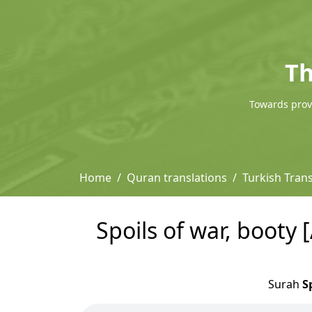
Th
Towards provi
Home
Quran translations
Turkish Tran
Spoils of war, booty 
Surah
S