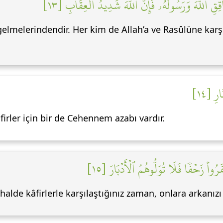
اقِقِ ٱللَّهَ وَرَسُولَهُۥ فَإِنَّ ٱللَّهَ شَدِيدُ ٱلۡعِقَابِ [١٣
elmelerindendir. Her kim de Allah’a ve Rasûlüne karşı g
رِ [١٤
âfirler için bir de Cehennem azabı vardır.
رُواْ زَحۡفٗا فَلَا تُوَلُّوهُمُ ٱلۡأَدۡبَارَ [١٥
r halde kâfirlerle karşılaştığınız zaman, onlara arkanı