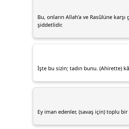
Bu, onların Allah’a ve Rasûlüne karşı g
şiddetlidir.
İşte bu sizin; tadın bunu. (Ahirette) k
Ey iman edenler, (savaş için) toplu bi