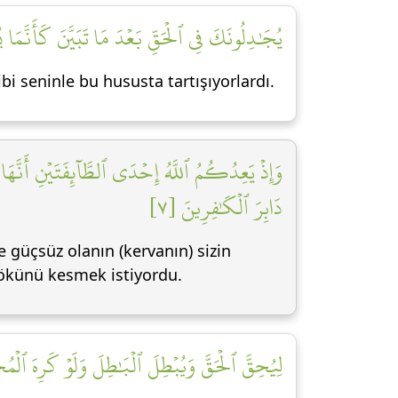
يُجَٰدِلُونَكَ فِي ٱلۡحَقِّ بَعۡدَ مَا تَبَيَّنَ كَأَنَّمَا]
i seninle bu hususta tartışıyorlardı.
وَإِذۡ يَعِدُكُمُ ٱللَّهُ إِحۡدَى ٱلطَّآئِفَتَيۡنِ أَنَّه
دَابِرَ ٱلۡكَٰفِرِينَ [٧]
de güçsüz olanın (kervanın) sizin
/kökünü kesmek istiyordu.
لِيُحِقَّ ٱلۡحَقَّ وَيُبۡطِلَ ٱلۡبَٰطِلَ وَلَوۡ كَرِهَ ٱلۡم]