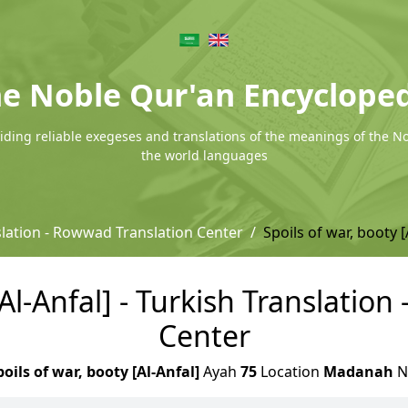
e Noble Qur'an Encyclope
ding reliable exegeses and translations of the meanings of the N
the world languages
slation - Rowwad Translation Center
Spoils of war, booty [
[Al-Anfal] - Turkish Translatio
Center
poils of war, booty [Al-Anfal]
Ayah
75
Location
Madanah
N