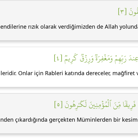
قُونَ [٣
endilerine rızık olarak verdiğimizden de Allah yolunda
ِندَ رَبِّهِمۡ وَمَغۡفِرَةٞ وَرِزۡقٞ كَرِيمٞ [٤
ridir. Onlar için Rableri katında dereceler, mağfiret v
 فَرِيقٗا مِّنَ ٱلۡمُؤۡمِنِينَ لَكَٰرِهُونَ [٥
nden çıkardığında gerçekten Müminlerden bir kesim i