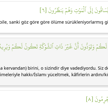
 يُسَاقُونَ إِلَى ٱلۡمَوۡتِ وَهُمۡ يَنظُرُونَ [٦
bile, sanki göz göre göre ölüme sürükleniyorlarmış gib
َا لَكُمۡ وَتَوَدُّونَ أَنَّ غَيۡرَ ذَاتِ ٱلشَّوۡكَةِ تَكُونُ لَكُمۡ وَيُرِيدُ ٱلل
da kervandan) birini, o sizindir diye vadediyordu. Siz 
limeleriyle hakkı/İslamı yüceltmek, kâfirlerin ardını
ُجۡرِمُونَ [٨