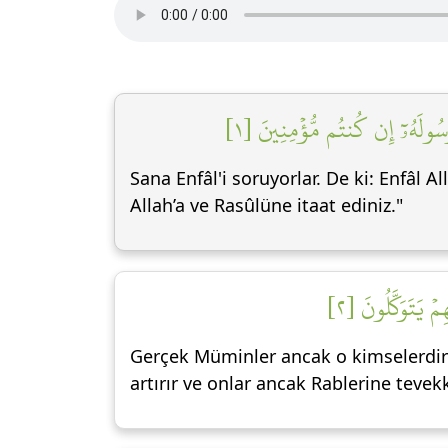
َرَسُولَهُۥٓ إِن كُنتُم مُّؤۡمِنِينَ [١
Sana Enfâl'i soruyorlar. De ki: Enfâl A
Allah’a ve Rasûlüne itaat ediniz."
مۡ يَتَوَكَّلُونَ [٢
Gerçek Müminler ancak o kimselerdir k
artırır ve onlar ancak Rablerine tevek