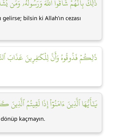
ذَٰلِكَ بِأَنَّهُمۡ شَآقُّواْ ٱللَّهَ وَرَسُولَهُۥۚ وَمَن يُشَ]
elirse; bilsin ki Allah’ın cezası
ذَٰلِكُمۡ فَذُوقُوهُ وَأَنَّ لِلۡكَٰفِرِينَ عَذَابَ ٱلنَّا]
يَٰٓأَيُّهَا ٱلَّذِينَ ءَامَنُوٓاْ إِذَا لَقِيتُمُ ٱلَّذِينَ كَفَ]
zı dönüp kaçmayın.