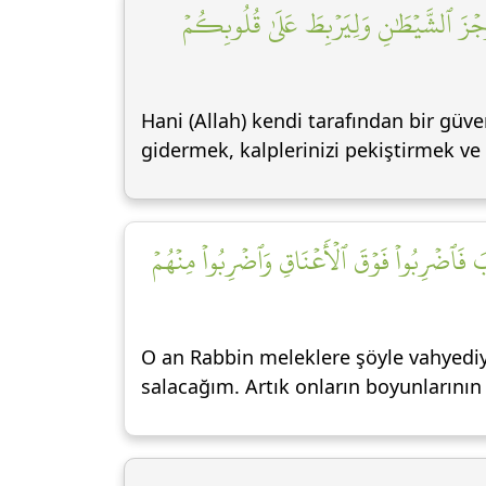
جۡزَ ٱلشَّيۡطَٰنِ وَلِيَرۡبِطَ عَلَىٰ قُلُوبِكُمۡ
Hani (Allah) kendi tarafından bir güven
gidermek, kalplerinizi pekiştirmek ve
بَ فَٱضۡرِبُواْ فَوۡقَ ٱلۡأَعۡنَاقِ وَٱضۡرِبُواْ مِنۡهُمۡ
O an Rabbin meleklere şöyle vahyediyo
salacağım. Artık onların boyunlarını