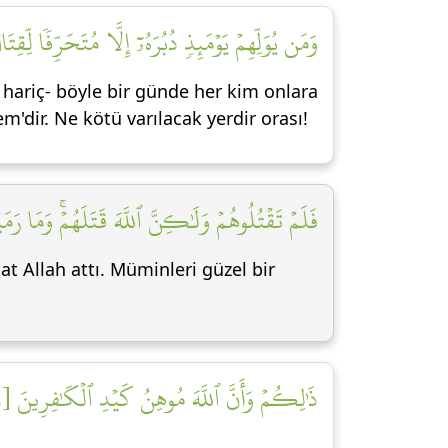
وَمَن يُوَلِّهِمۡ يَوۡمَئِذٖ دُبُرَهُۥٓ إِلَّا مُتَحَرِّفٗا لِّق]
 hariç- böyle bir günde her kim onlara
'dir. Ne kötü varılacak yerdir orası!
فَلَمۡ تَقۡتُلُوهُمۡ وَلَٰكِنَّ ٱللَّهَ قَتَلَهُمۡۚ وَمَا رَم]
at Allah attı. Müminleri güzel bir
ذَٰلِكُمۡ وَأَنَّ ٱللَّهَ مُوهِنُ كَيۡدِ ٱلۡكَٰفِرِينَ [١٨]