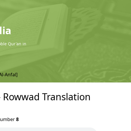
dia
oble Qur'an in
Al-Anfal]
n - Rowwad Translation
umber
8