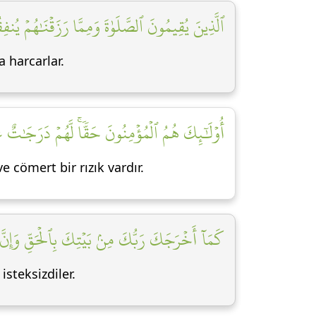
ٱلَّذِينَ يُقِيمُونَ ٱلصَّلَوٰةَ وَمِمَّا رَزَقۡنَٰهُمۡ يُنفِ]
 harcarlar.
أُوْلَٰٓئِكَ هُمُ ٱلۡمُؤۡمِنُونَ حَقّٗاۚ لَّهُمۡ دَرَجَٰتٌ ع]
e cömert bir rızık vardır.
كَمَآ أَخۡرَجَكَ رَبُّكَ مِنۢ بَيۡتِكَ بِٱلۡحَقِّ وَإِنَّ]
steksizdiler.