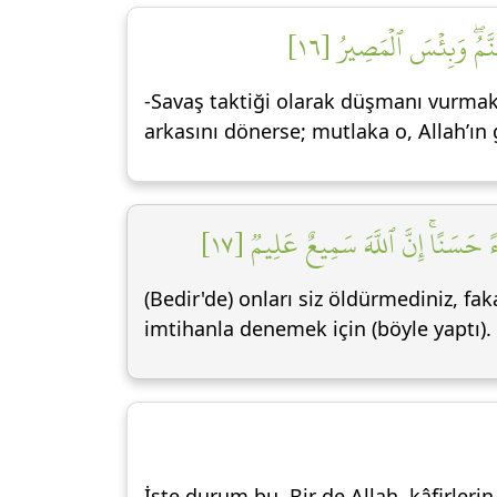
هَنَّمُۖ وَبِئۡسَ ٱلۡمَصِيرُ [١٦
-Savaş taktiği olarak düşmanı vurmak 
arkasını dönerse; mutlaka o, Allah’ın
ءً حَسَنًاۚ إِنَّ ٱللَّهَ سَمِيعٌ عَلِيمٞ [١٧
(Bedir'de) onları siz öldürmediniz, fa
imtihanla denemek için (böyle yaptı). Ş
İşte durum bu. Bir de Allah, kâfirlerin