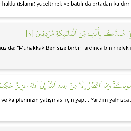
akkı (İslamı) yüceltmek ve batılı da ortadan kaldırma
ي مُمِدُّكُم بِأَلۡفٖ مِّنَ ٱلۡمَلَٰٓئِكَةِ مُرۡدِفِينَ [٩
nuz da: “Muhakkak Ben size birbiri ardınca bin melek 
قُلُوبُكُمۡۚ وَمَا ٱلنَّصۡرُ إِلَّا مِنۡ عِندِ ٱللَّهِۚ إِنَّ ٱللَّهَ عَزِيزٌ حَكِيمٌ 
ve kalplerinizin yatışması için yaptı. Yardım yalnızca