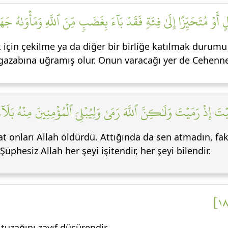
ِتَالٍ أَوۡ مُتَحَيِّزًا إِلَىٰ فِئَةٖ فَقَدۡ بَآءَ بِغَضَبٖ مِّنَ ٱللَّهِ وَمَأۡوَىٰهُ جَ
için çekilme ya da diğer bir birliğe katılmak durumu
 gazabına uğramış olur. Onun varacağı yer de Cehennem
َيۡتَ إِذۡ رَمَيۡتَ وَلَٰكِنَّ ٱللَّهَ رَمَىٰ وَلِيُبۡلِيَ ٱلۡمُؤۡمِنِينَ مِنۡهُ بَلَآ
kat onları Allah öldürdü. Attığında da sen atmadın, fak
üphesiz Allah her şeyi işitendir, her şeyi bilendir.
 tuzağını zayıf düşürendir.