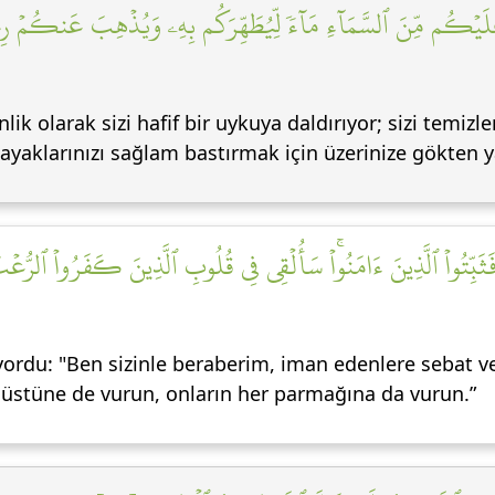
 عَلَيۡكُم مِّنَ ٱلسَّمَآءِ مَآءٗ لِّيُطَهِّرَكُم بِهِۦ وَيُذۡهِبَ عَنكُمۡ رِ
lik olarak sizi hafif bir uykuya daldırıyor; sizi temiz
 ayaklarınızı sağlam bastırmak için üzerinize gökten
َثَبِّتُواْ ٱلَّذِينَ ءَامَنُواْۚ سَأُلۡقِي فِي قُلُوبِ ٱلَّذِينَ كَفَرُواْ ٱلرُّعۡ
rdu: "Ben sizinle beraberim, iman edenlere sebat ver
n üstüne de vurun, onların her parmağına da vurun.”