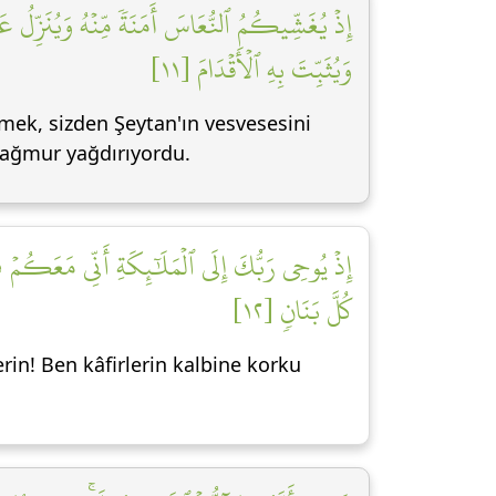
إِذۡ يُغَشِّيكُمُ ٱلنُّعَاسَ أَمَنَةٗ مِّنۡهُ وَيُنَزِّلُ
وَيُثَبِّتَ بِهِ ٱلۡأَقۡدَامَ [١١]
lemek, sizden Şeytan'ın vesvesesini
 yağmur yağdırıyordu.
إِذۡ يُوحِي رَبُّكَ إِلَى ٱلۡمَلَٰٓئِكَةِ أَنِّي مَعَكُمۡ ف
كُلَّ بَنَانٖ [١٢]
in! Ben kâfirlerin kalbine korku