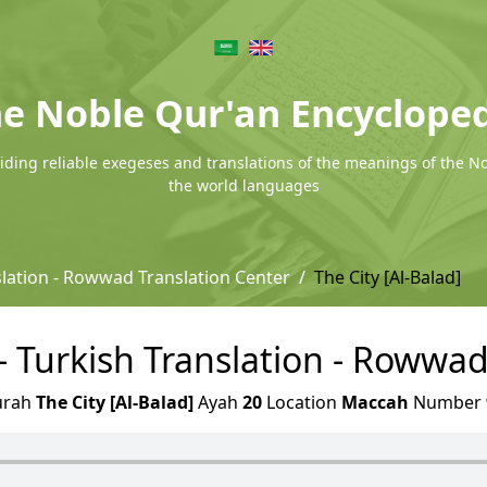
e Noble Qur'an Encyclope
ding reliable exegeses and translations of the meanings of the N
the world languages
slation - Rowwad Translation Center
The City [Al-Balad]
 - Turkish Translation - Rowwa
urah
The City [Al-Balad]
Ayah
20
Location
Maccah
Number