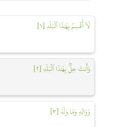
لَآ أُقۡسِمُ بِهَٰذَا ٱلۡبَلَدِ [١]
وَأَنتَ حِلُّۢ بِهَٰذَا ٱلۡبَلَدِ [٢]
وَوَالِدٖ وَمَا وَلَدَ [٣]