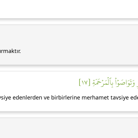
rmaktır.
وَتَوَاصَوۡاْ بِٱلۡمَرۡحَمَةِ [١٧
avsiye edenlerden ve birbirlerine merhamet tavsiye ed