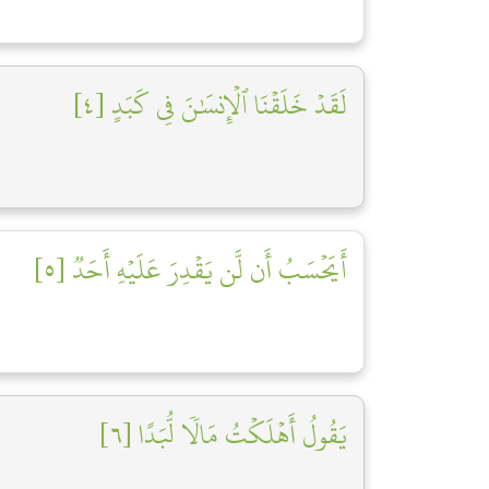
لَقَدۡ خَلَقۡنَا ٱلۡإِنسَٰنَ فِي كَبَدٍ [٤]
أَيَحۡسَبُ أَن لَّن يَقۡدِرَ عَلَيۡهِ أَحَدٞ [٥]
يَقُولُ أَهۡلَكۡتُ مَالٗا لُّبَدًا [٦]