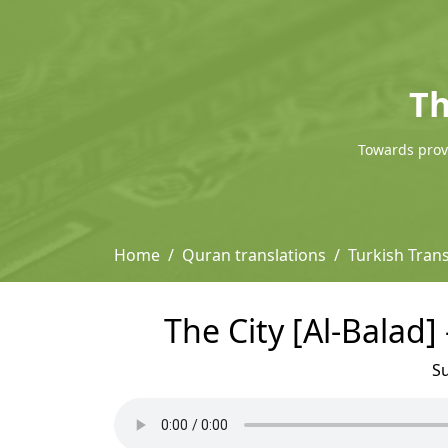
Th
Towards provi
Home
Quran translations
Turkish Tran
The City [Al-Balad]
S