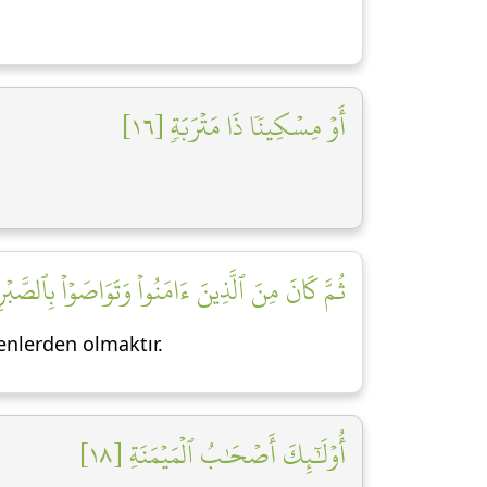
أَوۡ مِسۡكِينٗا ذَا مَتۡرَبَةٖ [١٦]
ثُمَّ كَانَ مِنَ ٱلَّذِينَ ءَامَنُواْ وَتَوَاصَوۡاْ بِٱلصَّبۡرِ ]
enlerden olmaktır.
أُوْلَٰٓئِكَ أَصۡحَٰبُ ٱلۡمَيۡمَنَةِ [١٨]