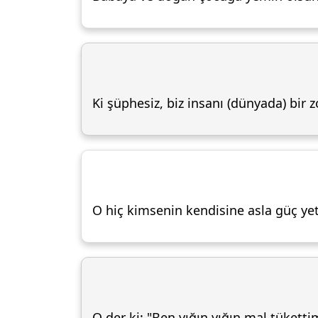
Ki şüphesiz, biz insanı (dünyada) bir z
O hiç kimsenin kendisine asla güç ye
O der ki: "Ben yığın yığın mal tüketti