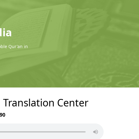
dia
oble Qur'an in
d Translation Center
90