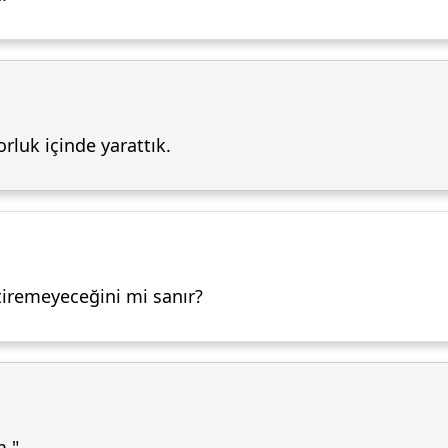
orluk içinde yarattık.
tiremeyeceğini mi sanır?
m."