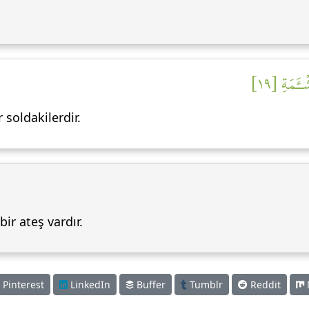
َٔمَةِ [١٩
 soldakilerdir.
bir ateş vardır.
Pinterest
LinkedIn
Buffer
Tumblr
Reddit