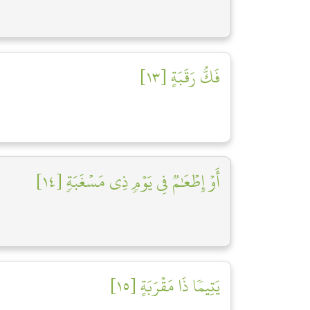
فَكُّ رَقَبَةٍ [١٣]
أَوۡ إِطۡعَٰمٞ فِي يَوۡمٖ ذِي مَسۡغَبَةٖ [١٤]
يَتِيمٗا ذَا مَقۡرَبَةٍ [١٥]