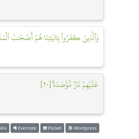
وَٱلَّذِينَ كَفَرُواْ بِـَٔايَٰتِنَا هُمۡ أَصۡحَٰبُ ٱلۡمَشۡـ]
عَلَيۡهِمۡ نَارٞ مُّؤۡصَدَةُۢ [٢٠]
Mix
Evernote
Pocket
Wordpress