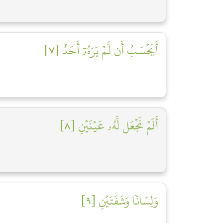
أَيَحۡسَبُ أَن لَّمۡ يَرَهُۥٓ أَحَدٌ [٧]
أَلَمۡ نَجۡعَل لَّهُۥ عَيۡنَيۡنِ [٨]
وَلِسَانٗا وَشَفَتَيۡنِ [٩]