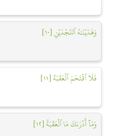
وَهَدَيۡنَٰهُ ٱلنَّجۡدَيۡنِ [١٠]
فَلَا ٱقۡتَحَمَ ٱلۡعَقَبَةَ [١١]
وَمَآ أَدۡرَىٰكَ مَا ٱلۡعَقَبَةُ [١٢]