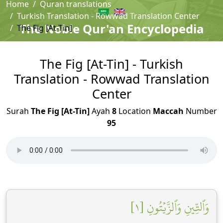
Home
Quran translations
Turkish Translation - Rowwad Translation Center
The Noble Qur'an Encyclopedia
The Fig [At-Tin]
The Fig [At-Tin] - Turkish
Translation - Rowwad Translation
Center
Surah
The Fig [At-Tin]
Ayah
8
Location
Maccah
Number
95
وَٱلتِّينِ وَٱلزَّيۡتُونِ [١]