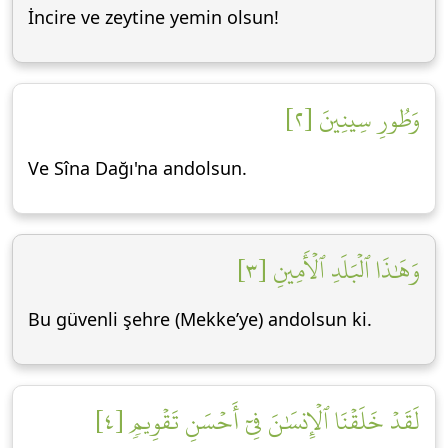
İncire ve zeytine yemin olsun!
وَطُورِ سِينِينَ [٢]
Ve Sîna Dağı'na andolsun.
وَهَٰذَا ٱلۡبَلَدِ ٱلۡأَمِينِ [٣]
Bu güvenli şehre (Mekke’ye) andolsun ki.
لَقَدۡ خَلَقۡنَا ٱلۡإِنسَٰنَ فِيٓ أَحۡسَنِ تَقۡوِيمٖ [٤]