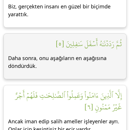
Biz, gerçekten insanı en güzel bir biçimde
yarattık.
ثُمَّ رَدَدۡنَٰهُ أَسۡفَلَ سَٰفِلِينَ [٥]
Daha sonra, onu aşağıların en aşağısına
döndürdük.
إِلَّا ٱلَّذِينَ ءَامَنُواْ وَعَمِلُواْ ٱلصَّٰلِحَٰتِ فَلَهُمۡ أَجۡرٌ
غَيۡرُ مَمۡنُونٖ [٦]
Ancak iman edip salih ameller işleyenler ayrı.
Onlar için kesintisiz bir ecir vardır.