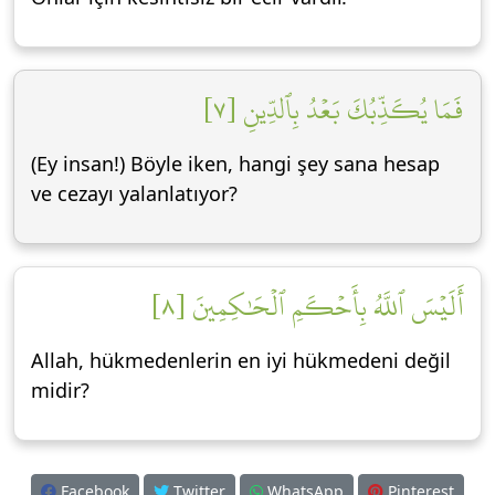
فَمَا يُكَذِّبُكَ بَعۡدُ بِٱلدِّينِ [٧]
(Ey insan!) Böyle iken, hangi şey sana hesap
ve cezayı yalanlatıyor?
أَلَيۡسَ ٱللَّهُ بِأَحۡكَمِ ٱلۡحَٰكِمِينَ [٨]
Allah, hükmedenlerin en iyi hükmedeni değil
midir?
Facebook
Twitter
WhatsApp
Pinterest