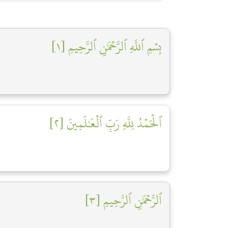
بِسۡمِ ٱللَّهِ ٱلرَّحۡمَٰنِ ٱلرَّحِيمِ [١]
ٱلۡحَمۡدُ لِلَّهِ رَبِّ ٱلۡعَٰلَمِينَ [٢]
ٱلرَّحۡمَٰنِ ٱلرَّحِيمِ [٣]