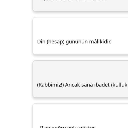
Din (hesap) gününün mâlikidir.
(Rabbimiz!) Ancak sana ibadet (kulluk
Bize doğru yolu göster.