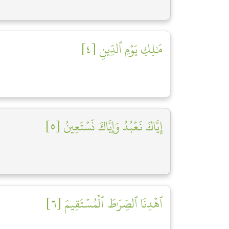
مَٰلِكِ يَوۡمِ ٱلدِّينِ [٤]
إِيَّاكَ نَعۡبُدُ وَإِيَّاكَ نَسۡتَعِينُ [٥]
ٱهۡدِنَا ٱلصِّرَٰطَ ٱلۡمُسۡتَقِيمَ [٦]