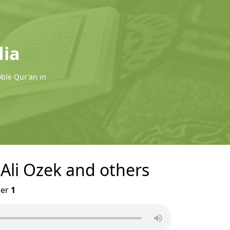
dia
oble Qur'an in
. Ali Ozek and others
er
1