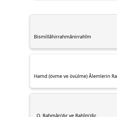
Bismillâhirrahmânirrahîm
Hamd (övme ve övülme) Âlemlerin Rab
O, Rahmân'dır ve Rahîm'dir.