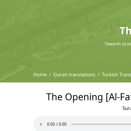
Th
Towards provi
Home
Quran translations
Turkish Trans
The Opening [Al-Fati
Sur