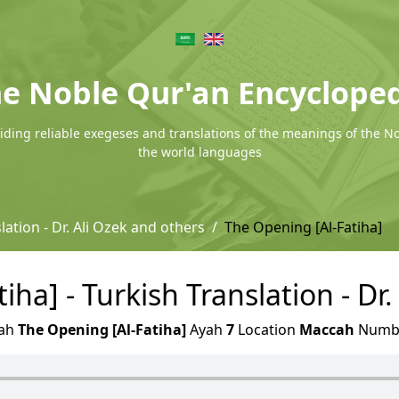
e Noble Qur'an Encyclope
ding reliable exegeses and translations of the meanings of the N
the world languages
lation - Dr. Ali Ozek and others
The Opening [Al-Fatiha]
ha] - Turkish Translation - Dr
ah
The Opening [Al-Fatiha]
Ayah
7
Location
Maccah
Numb