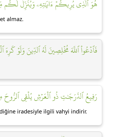
هُوَ ٱلَّذِي يُرِيكُمۡ ءَايَٰتِهِۦ وَيُنَزِّلُ لَكُم مِّنَ]
ret almaz.
فَٱدۡعُواْ ٱللَّهَ مُخۡلِصِينَ لَهُ ٱلدِّينَ وَلَوۡ كَرِهَ ٱل]
رَفِيعُ ٱلدَّرَجَٰتِ ذُو ٱلۡعَرۡشِ يُلۡقِي ٱلرُّوحَ مِنۡ ]
ne iradesiyle ilgili vahyi indirir.