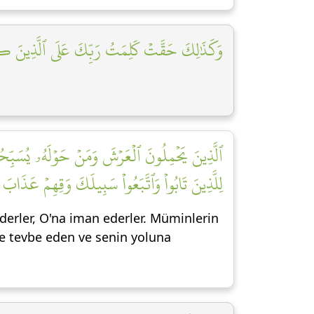
وَكَذَٰلِكَ حَقَّتۡ كَلِمَتُ رَبِّكَ عَلَى ٱلَّذِينَ كَف]
ٱلَّذِينَ يَحۡمِلُونَ ٱلۡعَرۡشَ وَمَنۡ حَوۡلَهُۥ يُسَبِّحُون
لِلَّذِينَ تَابُواْ وَٱتَّبَعُواْ سَبِيلَكَ وَقِهِمۡ عَذَابَ]
ederler, O'na iman ederler. Müminlerin
de tevbe eden ve senin yoluna