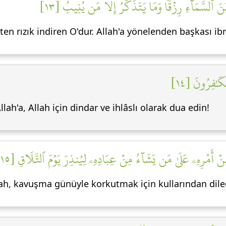
 ٱلسَّمَآءِ رِزۡقٗاۚ وَمَا يَتَذَكَّرُ إِلَّا مَن يُنِيبُ [١٣
kten rızık indiren O'dur. Allah'a yönelenden başkası ib
ۡكَٰفِرُونَ [١٤
ah'a, Allah için dindar ve ihlâslı olarak dua edin!
أَمۡرِهِۦ عَلَىٰ مَن يَشَآءُ مِنۡ عِبَادِهِۦ لِيُنذِرَ يَوۡمَ ٱلتَّلَاقِ [١٥
ah, kavuşma günüyle korkutmak için kullarından dilediği