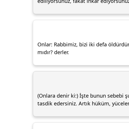
ediliyorsunuz, fakat inkâr ediyorsunu
Onlar: Rabbimiz, bizi iki defa öldürdün
mıdır? derler.
(Onlara denir ki:) İşte bunun sebebi ş
tasdik edersiniz. Artık hüküm, yüceleri