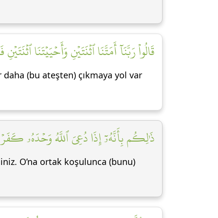
قَالُواْ رَبَّنَآ أَمَتَّنَا ٱثۡنَتَيۡنِ وَأَحۡيَيۡتَنَا ٱثۡنَتَ]
Bir daha (bu ateşten) çıkmaya yol var
ذَٰلِكُم بِأَنَّهُۥٓ إِذَا دُعِيَ ٱللَّهُ وَحۡدَهُۥ كَفَرۡتُم]
siniz. O’na ortak koşulunca (bunu)