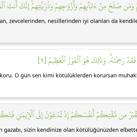
 وَمَن صَلَحَ مِنۡ ءَابَآئِهِمۡ وَأَزۡوَٰجِهِمۡ وَذُرِّيَّٰتِهِمۡۚ إِنَّكَ أَنتَ ٱل
an, zevcelerinden, nesillerinden iyi olanları da kendi
 فَقَدۡ رَحِمۡتَهُۥۚ وَذَٰلِكَ هُوَ ٱلۡفَوۡزُ ٱلۡعَظِيمُ [٩
en koru. O gün sen kimi kötülüklerden korursan muh
أَكۡبَرُ مِن مَّقۡتِكُمۡ أَنفُسَكُمۡ إِذۡ تُدۡعَوۡنَ إِلَى ٱلۡإِيمَٰنِ فَتَكۡف
'ın gazabı, sizin kendinize olan kötülüğünüzden elbet