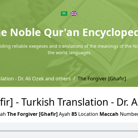
e Noble Qur'an Encyclope
ding reliable exegeses and translations of the meanings of the N
the world languages
lation - Dr. Ali Ozek and others
The Forgiver [Ghafir]
ir] - Turkish Translation - Dr. 
rah
The Forgiver [Ghafir]
Ayah
85
Location
Maccah
Numbe