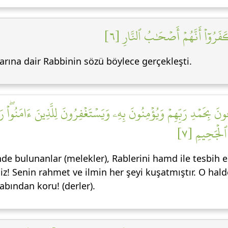
َرُوٓاْ أَنَّهُمۡ أَصۡحَٰبُ ٱلنَّارِ [٦
rına dair Rabbinin sözü böylece gerçekleşti.
َ بِحَمۡدِ رَبِّهِمۡ وَيُؤۡمِنُونَ بِهِۦ وَيَسۡتَغۡفِرُونَ لِلَّذِينَ ءَامَنُواْۖ رَ
 ٱلۡجَحِيمِ [٧
nde bulunanlar (melekler), Rablerini hamd ile tesbih 
iz! Senin rahmet ve ilmin her şeyi kuşatmıştır. O hal
abından koru! (derler).