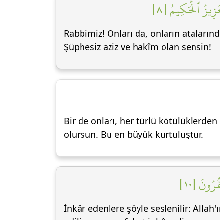
ۡعَزِيزُ ٱلۡحَكِيمُ [٨
Rabbimiz! Onları da, onların atalarınd
Şüphesiz aziz ve hakîm olan sensin!
Bir de onları, her türlü kötülüklerd
olursun. Bu en büyük kurtuluştur.
ُرُونَ [١٠
İnkâr edenlere şöyle seslenilir: Allah