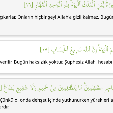
ٞۚ لِّمَنِ ٱلۡمُلۡكُ ٱلۡيَوۡمَۖ لِلَّهِ ٱلۡوَٰحِدِ ٱلۡقَهَّارِ [١٦
ıkarlar. Onların hiçbir şeyi Allah'a gizli kalmaz. Bu
 ٱلۡيَوۡمَۚ إِنَّ ٱللَّهَ سَرِيعُ ٱلۡحِسَابِ [١٧
erilir. Bugün haksızlık yoktur. Şüphesiz Allah, hesab
ۡحَنَاجِرِ كَٰظِمِينَۚ مَا لِلظَّٰلِمِينَ مِنۡ حَمِيمٖ وَلَا شَفِيعٖ يُطَاعُ [١٨
ünkü o, onda dehşet içinde yutkunurken yürekleri ağı
rdır.