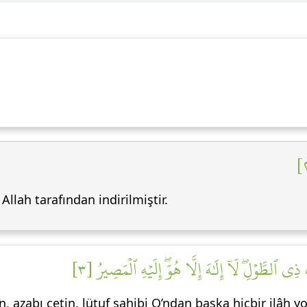
Allah tarafından indirilmiştir.
 ٱلطَّوۡلِۖ لَآ إِلَٰهَ إِلَّا هُوَۖ إِلَيۡهِ ٱلۡمَصِيرُ [٣
 azabı çetin, lütuf sahibi O’ndan başka hiçbir ilâh y