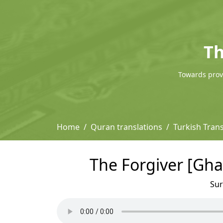
Th
Towards provi
Home
Quran translations
Turkish Trans
The Forgiver [Ghaf
Su