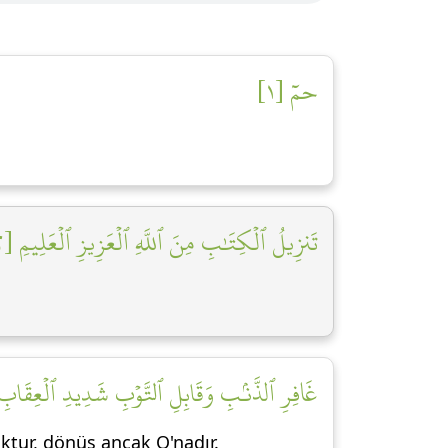
حمٓ [١]
تَنزِيلُ ٱلۡكِتَٰبِ مِنَ ٱللَّهِ ٱلۡعَزِيزِ ٱلۡعَلِيمِ [٢]
غَافِرِ ٱلذَّنۢبِ وَقَابِلِ ٱلتَّوۡبِ شَدِيدِ ٱلۡعِقَابِ ذِي]
oktur, dönüş ancak O'nadır.