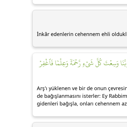
İnkâr edenlerin cehennem ehli oldukla
بَّنَا وَسِعۡتَ كُلَّ شَيۡءٖ رَّحۡمَةٗ وَعِلۡمٗا فَٱغۡفِرۡ
Arş'ı yüklenen ve bir de onun çevresi
de bağışlanmasını isterler: Ey Rabbim
gidenleri bağışla, onları cehennem az