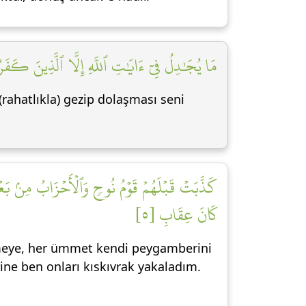
مَا يُجَٰدِلُ فِيٓ ءَايَٰتِ ٱللَّهِ إِلَّا ٱلَّذِينَ كَفَرُوا]
(rahatlıkla) gezip dolaşması seni
كَذَّبَتۡ قَبۡلَهُمۡ قَوۡمُ نُوحٖ وَٱلۡأَحۡزَابُ مِنۢ بَعۡدِ
كَانَ عِقَابِ [٥]
emeye, her ümmet kendi peygamberini
ne ben onları kıskıvrak yakaladım.