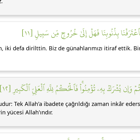
z.
يۡنِ فَٱعۡتَرَفۡنَا بِذُنُوبِنَا فَهَلۡ إِلَىٰ خُرُوجٖ مِّن سَبِيلٖ [١١
, iki defa dirilttin. Biz de günahlarımızı itiraf ettik. 
ۡ وَإِن يُشۡرَكۡ بِهِۦ تُؤۡمِنُواْۚ فَٱلۡحُكۡمُ لِلَّهِ ٱلۡعَلِيِّ ٱلۡكَبِيرِ [١٢
udur: Tek Allah'a ibadete çağrıldığı zaman inkâr eder
n yücesi Allah'ındır.