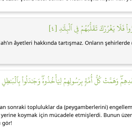
ْ فَلَا يَغۡرُرۡكَ تَقَلُّبُهُمۡ فِي ٱلۡبِلَٰدِ [٤
h’ın âyetleri hakkında tartışmaz. Onların şehirlerde 
هِمۡۖ وَهَمَّتۡ كُلُّ أُمَّةِۭ بِرَسُولِهِمۡ لِيَأۡخُذُوهُۖ وَجَٰدَلُواْ بِٱلۡبَٰطِلِ
n sonraki topluluklar da (peygamberlerini) engell
 yerine koymak için mücadele etmişlerdi. Bunun üzeri
 gör!