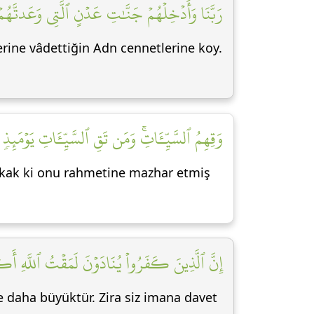
رَبَّنَا وَأَدۡخِلۡهُمۡ جَنَّٰتِ عَدۡنٍ ٱلَّتِي وَعَدتَّهُمۡ]
lerine vâdettiğin Adn cennetlerine koy.
وَقِهِمُ ٱلسَّيِّـَٔاتِۚ وَمَن تَقِ ٱلسَّيِّـَٔاتِ يَوۡمَئِذٖ]
akkak ki onu rahmetine mazhar etmiş
إِنَّ ٱلَّذِينَ كَفَرُواْ يُنَادَوۡنَ لَمَقۡتُ ٱللَّهِ ]
te daha büyüktür. Zira siz imana davet