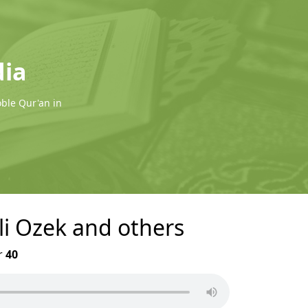
dia
oble Qur'an in
Ali Ozek and others
r
40