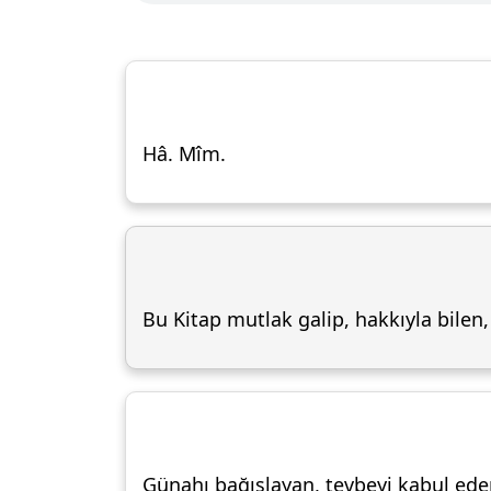
Hâ. Mîm.
Bu Kitap mutlak galip, hakkıyla bilen, 
Günahı bağışlayan, tevbeyi kabul eden,