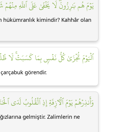
يَوۡمَ هُم بَٰرِزُونَۖ لَا يَخۡفَىٰ عَلَى ٱللَّهِ مِنۡهُمۡ شَيۡء]
gün hükümranlık kimindir? Kahhâr olan
ٱلۡيَوۡمَ تُجۡزَىٰ كُلُّ نَفۡسِۭ بِمَا كَسَبَتۡۚ لَا ظُلۡمَ]
ı çarçabuk görendir.
وَأَنذِرۡهُمۡ يَوۡمَ ٱلۡأٓزِفَةِ إِذِ ٱلۡقُلُوبُ لَدَى ٱل]
zlarına gelmiştir. Zalimlerin ne