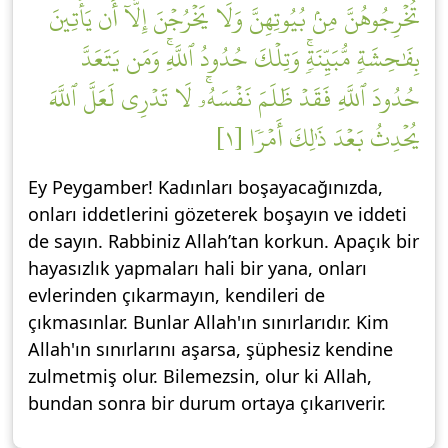
تُخۡرِجُوهُنَّ مِنۢ بُيُوتِهِنَّ وَلَا يَخۡرُجۡنَ إِلَّآ أَن يَأۡتِينَ
بِفَٰحِشَةٖ مُّبَيِّنَةٖۚ وَتِلۡكَ حُدُودُ ٱللَّهِۚ وَمَن يَتَعَدَّ
حُدُودَ ٱللَّهِ فَقَدۡ ظَلَمَ نَفۡسَهُۥۚ لَا تَدۡرِي لَعَلَّ ٱللَّهَ
يُحۡدِثُ بَعۡدَ ذَٰلِكَ أَمۡرٗا [١]
Ey Peygamber! Kadınları boşayacağınızda,
onları iddetlerini gözeterek boşayın ve iddeti
de sayın. Rabbiniz Allah’tan korkun. Apaçık bir
hayasızlık yapmaları hali bir yana, onları
evlerinden çıkarmayın, kendileri de
çıkmasınlar. Bunlar Allah'ın sınırlarıdır. Kim
Allah'ın sınırlarını aşarsa, şüphesiz kendine
zulmetmiş olur. Bilemezsin, olur ki Allah,
bundan sonra bir durum ortaya çıkarıverir.