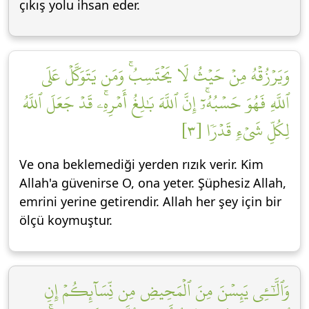
çıkış yolu ihsan eder.
وَيَرۡزُقۡهُ مِنۡ حَيۡثُ لَا يَحۡتَسِبُۚ وَمَن يَتَوَكَّلۡ عَلَى
ٱللَّهِ فَهُوَ حَسۡبُهُۥٓۚ إِنَّ ٱللَّهَ بَٰلِغُ أَمۡرِهِۦۚ قَدۡ جَعَلَ ٱللَّهُ
لِكُلِّ شَيۡءٖ قَدۡرٗا [٣]
Ve ona beklemediği yerden rızık verir. Kim
Allah'a güvenirse O, ona yeter. Şüphesiz Allah,
emrini yerine getirendir. Allah her şey için bir
ölçü koymuştur.
وَٱلَّٰٓـِٔي يَئِسۡنَ مِنَ ٱلۡمَحِيضِ مِن نِّسَآئِكُمۡ إِنِ