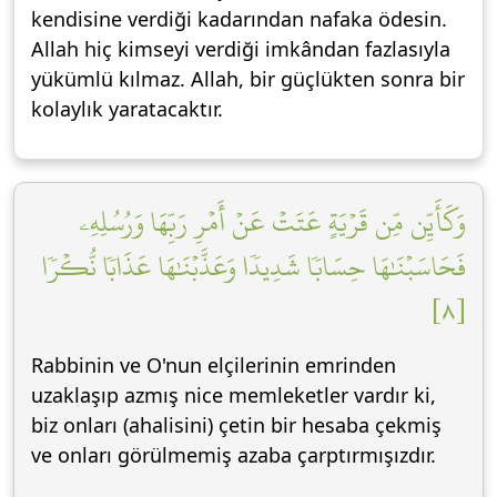
kendisine verdiği kadarından nafaka ödesin.
Allah hiç kimseyi verdiği imkândan fazlasıyla
yükümlü kılmaz. Allah, bir güçlükten sonra bir
kolaylık yaratacaktır.
وَكَأَيِّن مِّن قَرۡيَةٍ عَتَتۡ عَنۡ أَمۡرِ رَبِّهَا وَرُسُلِهِۦ
فَحَاسَبۡنَٰهَا حِسَابٗا شَدِيدٗا وَعَذَّبۡنَٰهَا عَذَابٗا نُّكۡرٗا
[٨]
Rabbinin ve O'nun elçilerinin emrinden
uzaklaşıp azmış nice memleketler vardır ki,
biz onları (ahalisini) çetin bir hesaba çekmiş
ve onları görülmemiş azaba çarptırmışızdır.