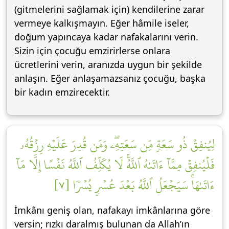
(gitmelerini sağlamak için) kendilerine zarar
vermeye kalkışmayın. Eğer hâmile iseler,
doğum yapıncaya kadar nafakalarını verin.
Sizin için çocuğu emzirirlerse onlara
ücretlerini verin, aranızda uygun bir şekilde
anlaşın. Eğer anlaşamazsanız çocuğu, başka
bir kadın emzirecektir.
لِيُنفِقۡ ذُو سَعَةٖ مِّن سَعَتِهِۦۖ وَمَن قُدِرَ عَلَيۡهِ رِزۡقُهُۥ
فَلۡيُنفِقۡ مِمَّآ ءَاتَىٰهُ ٱللَّهُۚ لَا يُكَلِّفُ ٱللَّهُ نَفۡسًا إِلَّا مَآ
ءَاتَىٰهَاۚ سَيَجۡعَلُ ٱللَّهُ بَعۡدَ عُسۡرٖ يُسۡرٗا [٧]
İmkânı geniş olan, nafakayı imkânlarına göre
versin; rızkı daralmış bulunan da Allah’ın