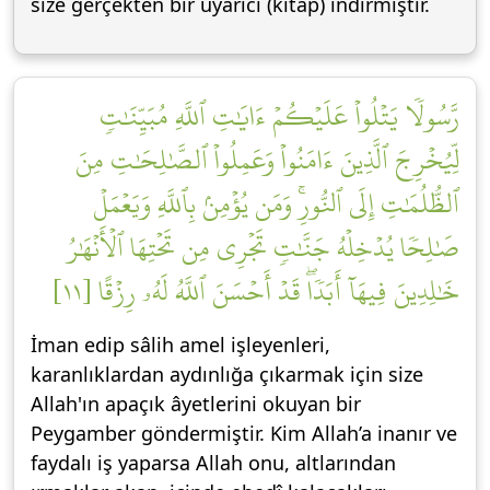
size gerçekten bir uyarıcı (kitap) indirmiştir.
رَّسُولٗا يَتۡلُواْ عَلَيۡكُمۡ ءَايَٰتِ ٱللَّهِ مُبَيِّنَٰتٖ
لِّيُخۡرِجَ ٱلَّذِينَ ءَامَنُواْ وَعَمِلُواْ ٱلصَّٰلِحَٰتِ مِنَ
ٱلظُّلُمَٰتِ إِلَى ٱلنُّورِۚ وَمَن يُؤۡمِنۢ بِٱللَّهِ وَيَعۡمَلۡ
صَٰلِحٗا يُدۡخِلۡهُ جَنَّٰتٖ تَجۡرِي مِن تَحۡتِهَا ٱلۡأَنۡهَٰرُ
خَٰلِدِينَ فِيهَآ أَبَدٗاۖ قَدۡ أَحۡسَنَ ٱللَّهُ لَهُۥ رِزۡقًا [١١]
İman edip sâlih amel işleyenleri,
karanlıklardan aydınlığa çıkarmak için size
Allah'ın apaçık âyetlerini okuyan bir
Peygamber göndermiştir. Kim Allah’a inanır ve
faydalı iş yaparsa Allah onu, altlarından