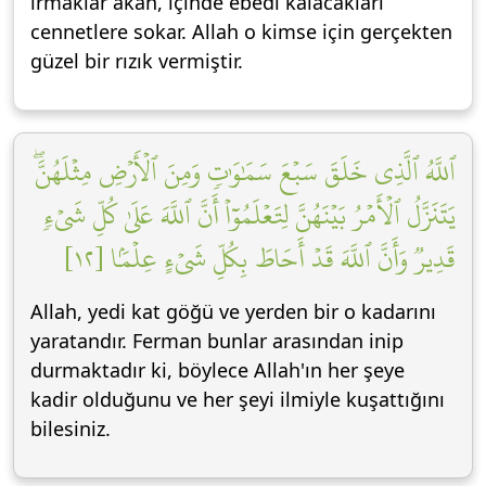
ırmaklar akan, içinde ebedî kalacakları
cennetlere sokar. Allah o kimse için gerçekten
güzel bir rızık vermiştir.
ٱللَّهُ ٱلَّذِي خَلَقَ سَبۡعَ سَمَٰوَٰتٖ وَمِنَ ٱلۡأَرۡضِ مِثۡلَهُنَّۖ
يَتَنَزَّلُ ٱلۡأَمۡرُ بَيۡنَهُنَّ لِتَعۡلَمُوٓاْ أَنَّ ٱللَّهَ عَلَىٰ كُلِّ شَيۡءٖ
قَدِيرٞ وَأَنَّ ٱللَّهَ قَدۡ أَحَاطَ بِكُلِّ شَيۡءٍ عِلۡمَۢا [١٢]
Allah, yedi kat göğü ve yerden bir o kadarını
yaratandır. Ferman bunlar arasından inip
durmaktadır ki, böylece Allah'ın her şeye
kadir olduğunu ve her şeyi ilmiyle kuşattığını
bilesiniz.