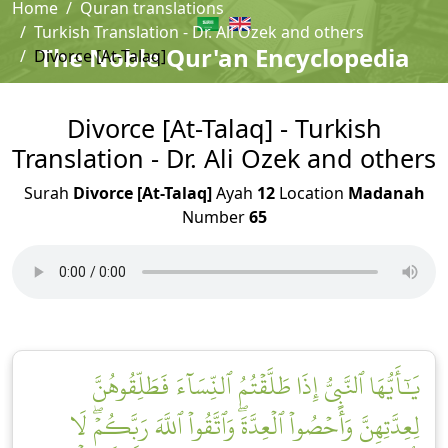
Home
Quran translations
Turkish Translation - Dr. Ali Ozek and others
The Noble Qur'an Encyclopedia
Divorce [At-Talaq]
Divorce [At-Talaq] - Turkish
Translation - Dr. Ali Ozek and others
Surah
Divorce [At-Talaq]
Ayah
12
Location
Madanah
Number
65
يَٰٓأَيُّهَا ٱلنَّبِيُّ إِذَا طَلَّقۡتُمُ ٱلنِّسَآءَ فَطَلِّقُوهُنَّ
لِعِدَّتِهِنَّ وَأَحۡصُواْ ٱلۡعِدَّةَۖ وَٱتَّقُواْ ٱللَّهَ رَبَّكُمۡۖ لَا