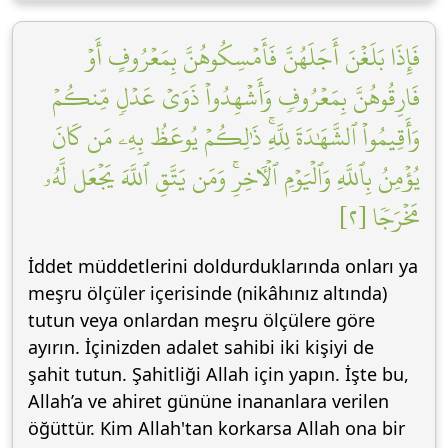
فَإِذَا بَلَغۡنَ أَجَلَهُنَّ فَأَمۡسِكُوهُنَّ بِمَعۡرُوفٍ أَوۡ
فَارِقُوهُنَّ بِمَعۡرُوفٖ وَأَشۡهِدُواْ ذَوَيۡ عَدۡلٖ مِّنكُمۡ
وَأَقِيمُواْ ٱلشَّهَٰدَةَ لِلَّهِۚ ذَٰلِكُمۡ يُوعَظُ بِهِۦ مَن كَانَ
يُؤۡمِنُ بِٱللَّهِ وَٱلۡيَوۡمِ ٱلۡأٓخِرِۚ وَمَن يَتَّقِ ٱللَّهَ يَجۡعَل لَّهُۥ
مَخۡرَجٗا [٢]
İddet müddetlerini doldurduklarında onları ya
meşru ölçüler içerisinde (nikâhınız altında)
tutun veya onlardan meşru ölçülere göre
ayırın. İçinizden adalet sahibi iki kişiyi de
şahit tutun. Şahitliği Allah için yapın. İşte bu,
Allah’a ve ahiret gününe inananlara verilen
öğüttür. Kim Allah'tan korkarsa Allah ona bir