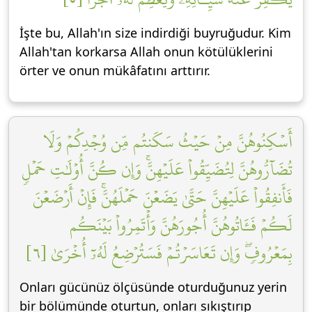
İşte bu, Allah'ın size indirdiği buyruğudur. Kim
Allah'tan korkarsa Allah onun kötülüklerini
örter ve onun mükâfatını arttırır.
أَسۡكِنُوهُنَّ مِنۡ حَيۡثُ سَكَنتُم مِّن وُجۡدِكُمۡ وَلَا
تُضَآرُّوهُنَّ لِتُضَيِّقُواْ عَلَيۡهِنَّۚ وَإِن كُنَّ أُوْلَٰتِ حَمۡلٖ
فَأَنفِقُواْ عَلَيۡهِنَّ حَتَّىٰ يَضَعۡنَ حَمۡلَهُنَّۚ فَإِنۡ أَرۡضَعۡنَ
لَكُمۡ فَـَٔاتُوهُنَّ أُجُورَهُنَّ وَأۡتَمِرُواْ بَيۡنَكُم
بِمَعۡرُوفٖۖ وَإِن تَعَاسَرۡتُمۡ فَسَتُرۡضِعُ لَهُۥٓ أُخۡرَىٰ [٦]
Onları gücünüz ölçüsünde oturduğunuz yerin
bir bölümünde oturtun, onları sıkıştırıp