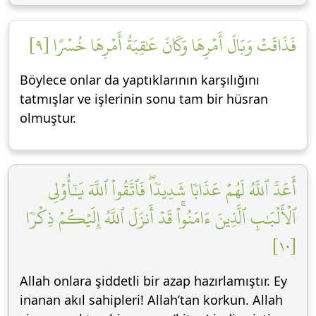
فَذَاقَتۡ وَبَالَ أَمۡرِهَا وَكَانَ عَٰقِبَةُ أَمۡرِهَا خُسۡرًا [٩]
Böylece onlar da yaptıklarının karşılığını
tatmışlar ve işlerinin sonu tam bir hüsran
olmuştur.
أَعَدَّ ٱللَّهُ لَهُمۡ عَذَابٗا شَدِيدٗاۖ فَٱتَّقُواْ ٱللَّهَ يَٰٓأُوْلِي
ٱلۡأَلۡبَٰبِ ٱلَّذِينَ ءَامَنُواْۚ قَدۡ أَنزَلَ ٱللَّهُ إِلَيۡكُمۡ ذِكۡرٗا
[١٠]
Allah onlara şiddetli bir azap hazırlamıştır. Ey
inanan akıl sahipleri! Allah’tan korkun. Allah