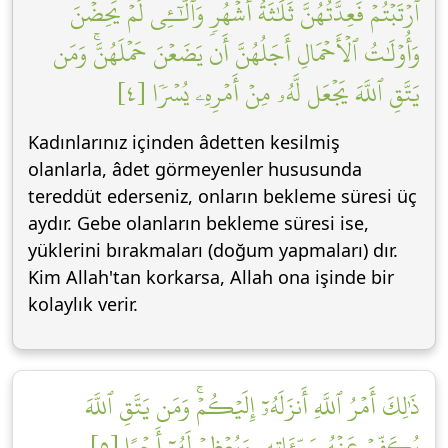
ٱرۡتَبۡتُمۡ فَعِدَّتُهُنَّ ثَلَٰثَةُ أَشۡهُرٖ وَٱلَّٰٓـِٔي لَمۡ يَحِضۡنَۚ
وَأُوْلَٰتُ ٱلۡأَحۡمَالِ أَجَلُهُنَّ أَن يَضَعۡنَ حَمۡلَهُنَّۚ وَمَن
يَتَّقِ ٱللَّهَ يَجۡعَل لَّهُۥ مِنۡ أَمۡرِهِۦ يُسۡرٗا [٤]
Kadınlarınız içinden âdetten kesilmiş
olanlarla, âdet görmeyenler hususunda
tereddüt ederseniz, onların bekleme süresi üç
aydır. Gebe olanların bekleme süresi ise,
yüklerini bırakmaları (doğum yapmaları) dır.
Kim Allah'tan korkarsa, Allah ona işinde bir
kolaylık verir.
ذَٰلِكَ أَمۡرُ ٱللَّهِ أَنزَلَهُۥٓ إِلَيۡكُمۡۚ وَمَن يَتَّقِ ٱللَّهَ
يُكَفِّرۡ عَنۡهُ سَيِّـَٔاتِهِۦ وَيُعۡظِمۡ لَهُۥٓ أَجۡرًا [٥]