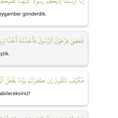
إِنَّآ أَرۡسَلۡنَآ إِلَيۡكُمۡ رَسُولٗا شَٰهِدًا عَلَيۡكُمۡ]
 peygamber gönderdik.
فَعَصَىٰ فِرۡعَوۡنُ ٱلرَّسُولَ فَأَخَذۡنَٰهُ أَخۡذٗا وَبِي]
ştik.
فَكَيۡفَ تَتَّقُونَ إِن كَفَرۡتُمۡ يَوۡمٗا يَجۡعَلُ ٱلۡوِ]
abileceksiniz?