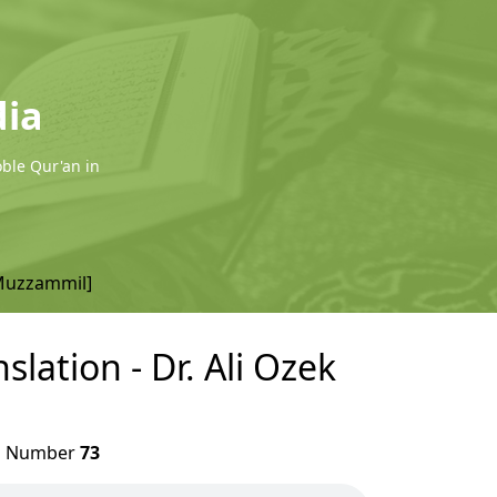
dia
oble Qur'an in
Muzzammil]
lation - Dr. Ali Ozek
h
Number
73