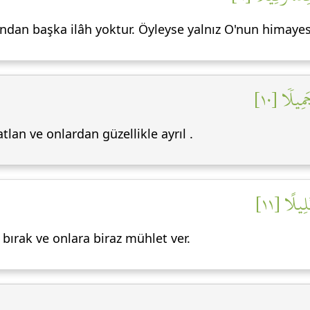
ndan başka ilâh yoktur. Öyleyse yalnız O'nun himayes
مِيلٗا [١٠
tlan ve onlardan güzellikle ayrıl .
لِيلًا [١١
bırak ve onlara biraz mühlet ver.