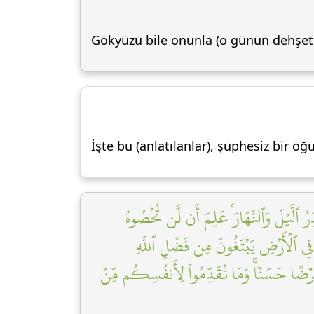
Gökyüzü bile onunla (o günün dehşetiyl
İşte bu (anlatılanlar), şüphesiz bir öğ
۞ ُ ٱلَّيۡلَ وَٱلنَّهَارَۚ عَلِمَ أَن لَّن تُحۡصُوهُ
ِي ٱلۡأَرۡضِ يَبۡتَغُونَ مِن فَضۡلِ ٱللَّهِ
َهَ قَرۡضًا حَسَنٗاۚ وَمَا تُقَدِّمُواْ لِأَنفُسِكُم مِّنۡ