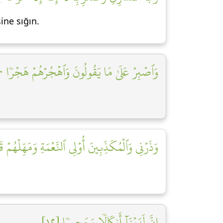
ine sığın.
وَٱصۡبِرۡ عَلَىٰ مَا يَقُولُونَ وَٱهۡجُرۡهُمۡ هَجۡرٗا جَ]
وَذَرۡنِي وَٱلۡمُكَذِّبِينَ أُوْلِي ٱلنَّعۡمَةِ وَمَهِّلۡهُمۡ قَ]
إِنَّ لَدَيۡنَآ أَنكَالٗا وَجَحِيمٗا [١٢]