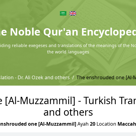
e Noble Qur'an Encyclope
ding reliable exegeses and translations of the meanings of the N
the world languages
lation - Dr. Ali Ozek and others
The enshrouded one [Al-
Al-Muzzammil] - Turkish Trans
and others
enshrouded one [Al-Muzzammil]
Ayah
20
Location
Macca