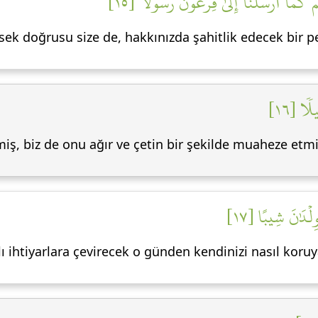
 كَمَآ أَرۡسَلۡنَآ إِلَىٰ فِرۡعَوۡنَ رَسُولٗا [١٥
iysek doğrusu size de, hakkınızda şahitlik edecek bir
لٗا [١٦
ş, biz de onu ağır ve çetin bir şekilde muaheze etmi
لۡدَٰنَ شِيبًا [١٧
lı ihtiyarlara çevirecek o günden kendinizi nasıl koruy