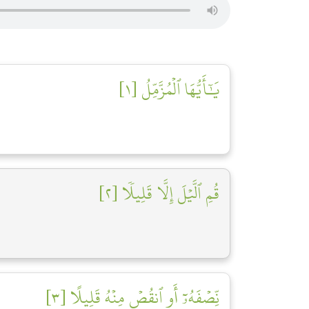
يَٰٓأَيُّهَا ٱلۡمُزَّمِّلُ [١]
قُمِ ٱلَّيۡلَ إِلَّا قَلِيلٗا [٢]
نِّصۡفَهُۥٓ أَوِ ٱنقُصۡ مِنۡهُ قَلِيلًا [٣]