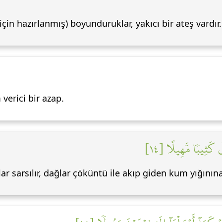
çin hazırlanmış) boyunduruklar, yakıcı bir ateş vardır.
verici bir azap.
 كَثِيبٗا مَّهِيلًا [١٤
r sarsılır, dağlar çöküntü ile akıp giden kum yığının