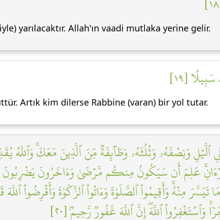
e) yarılacaktır. Allah'ın vaadi mutlaka yerine gelir.
ۦ سَبِيلًا [١٩
üttür. Artık kim dilerse Rabbine (varan) bir yol tutar.
لَّيۡلِ وَنِصۡفَهُۥ وَثُلُثَهُۥ وَطَآئِفَةٞ مِّنَ ٱلَّذِينَ مَعَكَۚ وَٱللَّهُ يُقَدِّر
ۡقُرۡءَانِۚ عَلِمَ أَن سَيَكُونُ مِنكُم مَّرۡضَىٰ وَءَاخَرُونَ يَضۡرِبُونَ ف
ا تَيَسَّرَ مِنۡهُۚ وَأَقِيمُواْ ٱلصَّلَوٰةَ وَءَاتُواْ ٱلزَّكَوٰةَ وَأَقۡرِضُواْ ٱللّ
ۚ وَٱسۡتَغۡفِرُواْ ٱللَّهَۖ إِنَّ ٱللَّهَ غَفُورٞ رَّحِيمُۢ [٢٠