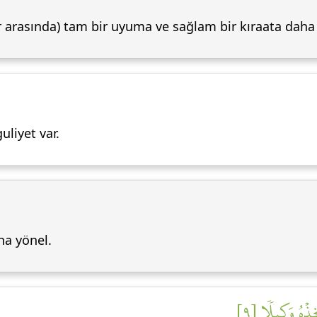
r arasında) tam bir uyuma ve sağlam bir kıraata daha e
uliyet var.
na yönel.
خِذۡهُ وَكِيلٗا [٩