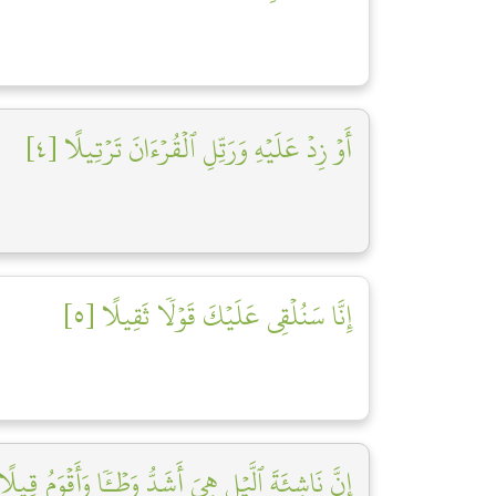
أَوۡ زِدۡ عَلَيۡهِ وَرَتِّلِ ٱلۡقُرۡءَانَ تَرۡتِيلًا [٤]
إِنَّا سَنُلۡقِي عَلَيۡكَ قَوۡلٗا ثَقِيلًا [٥]
إِنَّ نَاشِئَةَ ٱلَّيۡلِ هِيَ أَشَدُّ وَطۡـٔٗا وَأَقۡوَمُ قِيلًا]