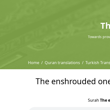
Th
Towards provi
Home
Quran translations
Turkish Trans
The enshrouded one [
Surah
The 