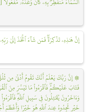
ٱلسَّمَآءُ مُنفَطِرُۢ بِهِۦۚ كَانَ وَعۡدُهُۥ مَفۡعُولًا [١٨]
إِنَّ هَٰذِهِۦ تَذۡكِرَةٞۖ فَمَن شَآءَ ٱتَّخَذَ إِلَىٰ رَبِّهِ]
إِنَّ رَبَّكَ يَعۡلَمُ أَنَّكَ تَقُومُ أَدۡنَىٰ مِن ثُلُثَيِ ٱ
فَتَابَ عَلَيۡكُمۡۖ فَٱقۡرَءُواْ مَا تَيَسَّرَ مِنَ ٱل
وَءَاخَرُونَ يُقَٰتِلُونَ فِي سَبِيلِ ٱللَّهِۖ فَٱقۡرَءُواْ مَ
خَيۡرٖ تَجِدُوهُ عِندَ ٱللَّهِ هُوَ خَيۡرٗا وَأَعۡظَمَ أَجۡرٗا]