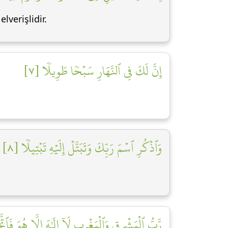
lverişlidir.
إِنَّ لَكَ فِي ٱلنَّهَارِ سَبۡحٗا طَوِيلٗا [٧]
وَٱذۡكُرِ ٱسۡمَ رَبِّكَ وَتَبَتَّلۡ إِلَيۡهِ تَبۡتِيلٗا [٨]
رَّبُّ ٱلۡمَشۡرِقِ وَٱلۡمَغۡرِبِ لَآ إِلَٰهَ إِلَّا هُوَ فَٱتَّ]