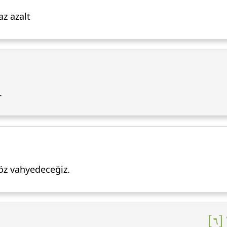
az azalt
.
söz vahyedeceğiz.
 [٦