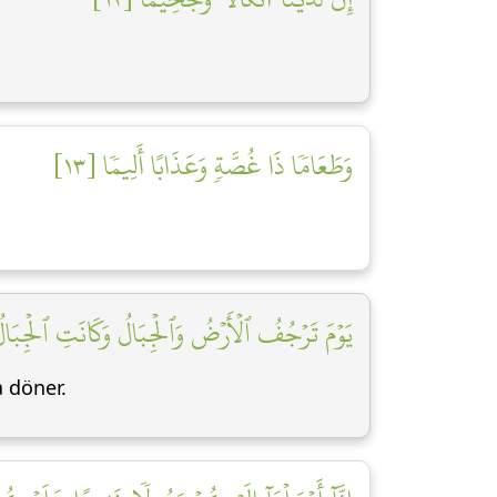
وَطَعَامٗا ذَا غُصَّةٖ وَعَذَابًا أَلِيمٗا [١٣]
يَوۡمَ تَرۡجُفُ ٱلۡأَرۡضُ وَٱلۡجِبَالُ وَكَانَتِ ٱلۡجِبَالُ]
a döner.