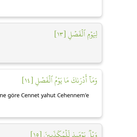
لِيَوۡمِ ٱلۡفَصۡلِ [١٣]
وَمَآ أَدۡرَىٰكَ مَا يَوۡمُ ٱلۡفَصۡلِ [١٤]
ine göre Cennet yahut Cehennem'e
وَيۡلٞ يَوۡمَئِذٖ لِّلۡمُكَذِّبِينَ [١٥]