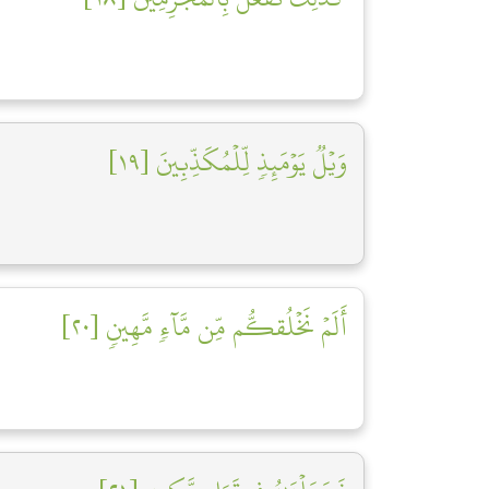
وَيۡلٞ يَوۡمَئِذٖ لِّلۡمُكَذِّبِينَ [١٩]
أَلَمۡ نَخۡلُقكُّم مِّن مَّآءٖ مَّهِينٖ [٢٠]