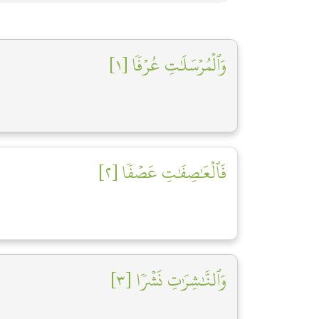
وَٱلۡمُرۡسَلَٰتِ عُرۡفٗا [١]
فَٱلۡعَٰصِفَٰتِ عَصۡفٗا [٢]
وَٱلنَّٰشِرَٰتِ نَشۡرٗا [٣]