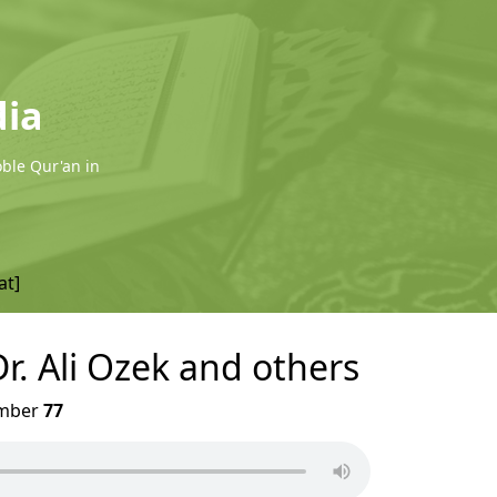
dia
oble Qur'an in
at]
Dr. Ali Ozek and others
mber
77