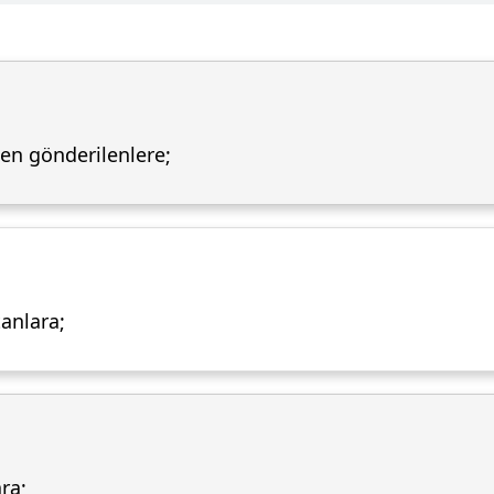
nden gönderilenlere;
tanlara;
ra;