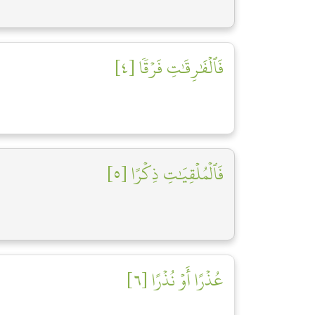
فَٱلۡفَٰرِقَٰتِ فَرۡقٗا [٤]
فَٱلۡمُلۡقِيَٰتِ ذِكۡرًا [٥]
عُذۡرًا أَوۡ نُذۡرًا [٦]