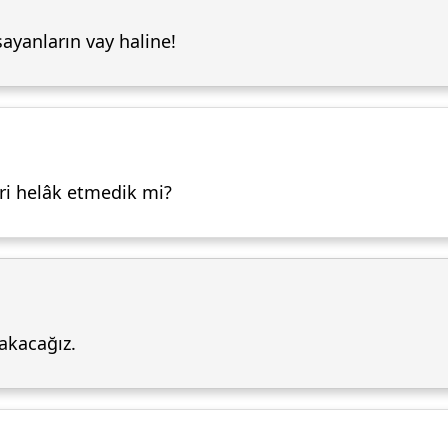
sayanların vay haline!
leri helâk etmedik mi?
takacağız.