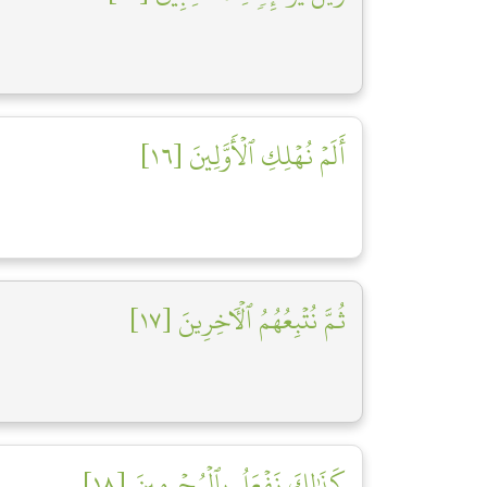
أَلَمۡ نُهۡلِكِ ٱلۡأَوَّلِينَ [١٦]
ثُمَّ نُتۡبِعُهُمُ ٱلۡأٓخِرِينَ [١٧]
كَذَٰلِكَ نَفۡعَلُ بِٱلۡمُجۡرِمِينَ [١٨]