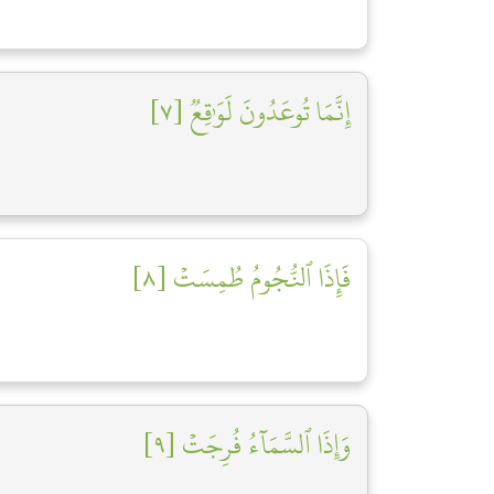
إِنَّمَا تُوعَدُونَ لَوَٰقِعٞ [٧]
فَإِذَا ٱلنُّجُومُ طُمِسَتۡ [٨]
وَإِذَا ٱلسَّمَآءُ فُرِجَتۡ [٩]