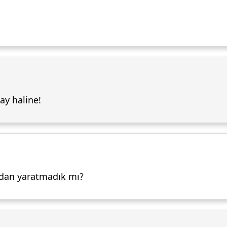
 vay haline!
 sudan yaratmadık mı?