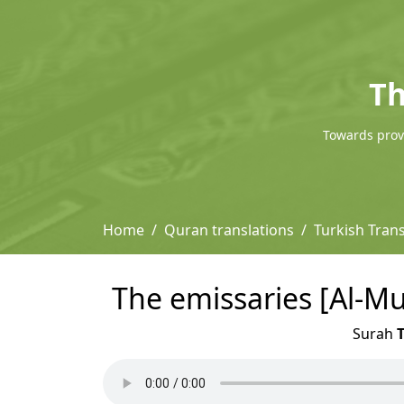
Th
Towards provi
Home
Quran translations
Turkish Trans
The emissaries [Al-Mur
Surah