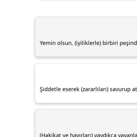
Yemin olsun, (iyiliklerle) birbiri peşi
Şiddetle eserek (zararlıları) savurup a
(Hakikat ve hayırları) yaydıkça yayanla