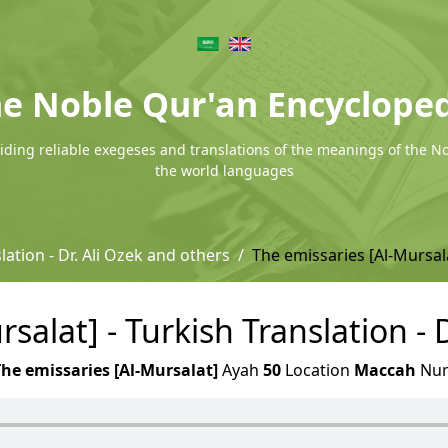
e Noble Qur'an Encyclope
ding reliable exegeses and translations of the meanings of the N
the world languages
lation - Dr. Ali Ozek and others
The emissaries [Al-Mursal
salat] - Turkish Translation - 
The emissaries [Al-Mursalat]
Ayah
50
Location
Maccah
Nu