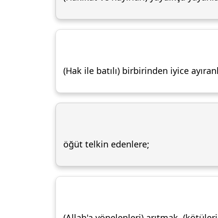
(Hak ile batılı) birbirinden iyice ayıran
öğüt telkin edenlere;
(Allah'a yönelenleri) arıtmak, (kötüler