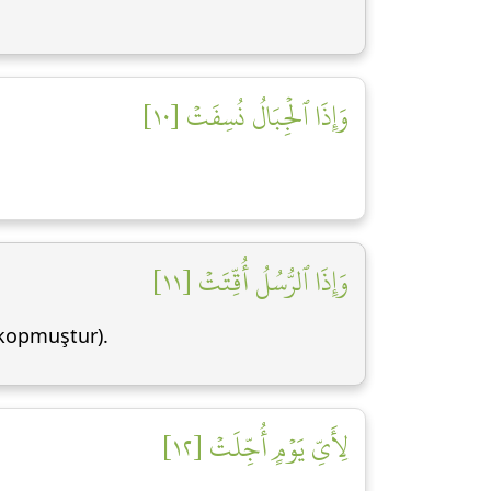
وَإِذَا ٱلۡجِبَالُ نُسِفَتۡ [١٠]
وَإِذَا ٱلرُّسُلُ أُقِّتَتۡ [١١]
 kopmuştur).
لِأَيِّ يَوۡمٍ أُجِّلَتۡ [١٢]