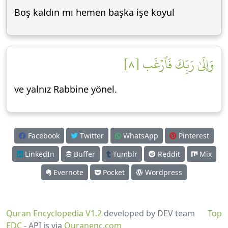
Boş kaldın mı hemen başka işe koyul
وَإِلَىٰ رَبِّكَ فَٱرۡغَب [٨]
ve yalnız Rabbine yönel.
Facebook
Twitter
WhatsApp
Pinterest
LinkedIn
Buffer
Tumblr
Reddit
Mix
Evernote
Pocket
Wordpress
Quran Encyclopedia V1.2
developed by DEV team
Top
EDC
- API is via
Quranenc.com