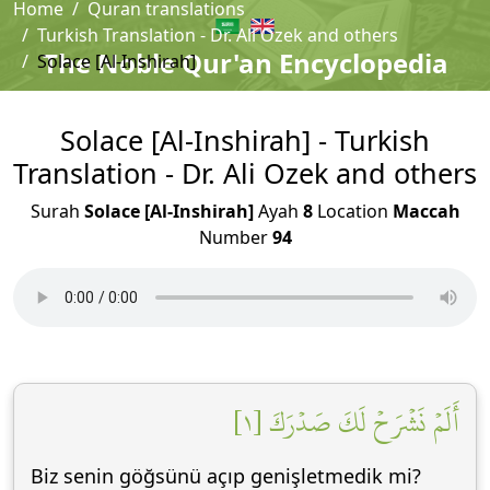
Home
Quran translations
Turkish Translation - Dr. Ali Ozek and others
The Noble Qur'an Encyclopedia
Solace [Al-Inshirah]
Solace [Al-Inshirah] - Turkish
Translation - Dr. Ali Ozek and others
Surah
Solace [Al-Inshirah]
Ayah
8
Location
Maccah
Number
94
أَلَمۡ نَشۡرَحۡ لَكَ صَدۡرَكَ [١]
Biz senin göğsünü açıp genişletmedik mi?