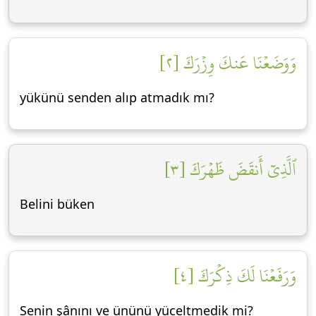
وَوَضَعۡنَا عَنكَ وِزۡرَكَ [٢]
yükünü senden alıp atmadık mı?
ٱلَّذِيٓ أَنقَضَ ظَهۡرَكَ [٣]
Belini büken
وَرَفَعۡنَا لَكَ ذِكۡرَكَ [٤]
Senin şânını ve ününü yüceltmedik mi?