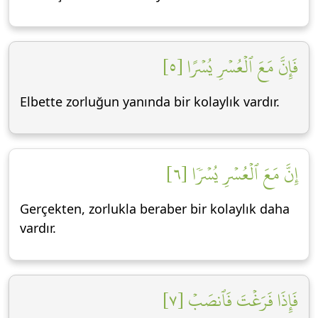
فَإِنَّ مَعَ ٱلۡعُسۡرِ يُسۡرًا [٥]
Elbette zorluğun yanında bir kolaylık vardır.
إِنَّ مَعَ ٱلۡعُسۡرِ يُسۡرٗا [٦]
Gerçekten, zorlukla beraber bir kolaylık daha
vardır.
فَإِذَا فَرَغۡتَ فَٱنصَبۡ [٧]