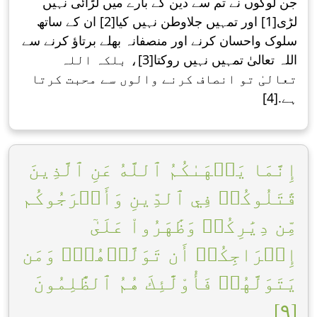
جن لوگوں نے تم سے دین کے بارے میں لڑائی نہیں
لڑی[1] اور تمہیں جلاوطن نہیں کیا[2] ان کے ساتھ
سلوک واحسان کرنے اور منصفانہ بھلے برتاؤ کرنے سے
اللہ تعالیٰ تمہیں نہیں روکتا[3]، بلکہ اللہ
تعالیٰ تو انصاف کرنے والوں سے محبت کرتا
ہے.[4]
إِنَّمَا يَنۡهَىٰكُمُ ٱللَّهُ عَنِ ٱلَّذِينَ
قَٰتَلُوكُمۡ فِي ٱلدِّينِ وَأَخۡرَجُوكُم
مِّن دِيَٰرِكُمۡ وَظَٰهَرُواْ عَلَىٰٓ
إِخۡرَاجِكُمۡ أَن تَوَلَّوۡهُمۡۚ وَمَن
يَتَوَلَّهُمۡ فَأُوْلَٰٓئِكَ هُمُ ٱلظَّٰلِمُونَ
[٩]