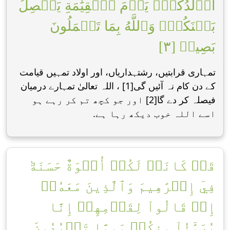
أَوۡلَٰدُكُمۡۚ يَوۡمَ ٱلۡقِيَٰمَةِ يَفۡصِلُ
بَيۡنَكُمۡۚ وَٱللَّهُ بِمَا تَعۡمَلُونَ
بَصِيرٞ [٣]
تمہاری قرابتیں، رشتہداریاں، اور اوﻻد تمہیں قیامت
کے دن کام نہ آئیں گی[1] ، اللہ تعالیٰ تمہارے درمیان
فیصلہ کر دے گا[2] اور جو کچھ تم کر رہے ہو
اسے اللہ خوب دیکھ رہا ہے.
قَدۡ كَانَتۡ لَكُمۡ أُسۡوَةٌ حَسَنَةٞ
فِيٓ إِبۡرَٰهِيمَ وَٱلَّذِينَ مَعَهُۥٓ
إِذۡ قَالُواْ لِقَوۡمِهِمۡ إِنَّا
بُرَءَٰٓؤُاْ مِنكُمۡ وَمِمَّا تَعۡبُدُونَ