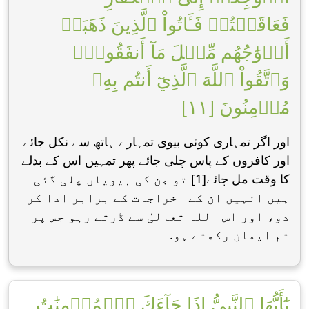
فَعَاقَبۡتُمۡ فَـَٔاتُواْ ٱلَّذِينَ ذَهَبَتۡ
أَزۡوَٰجُهُم مِّثۡلَ مَآ أَنفَقُواْۚ
وَٱتَّقُواْ ٱللَّهَ ٱلَّذِيٓ أَنتُم بِهِۦ
مُؤۡمِنُونَ [١١]
اور اگر تمہاری کوئی بیوی تمہارے ہاتھ سے نکل جائے
اور کافروں کے پاس چلی جائے پھر تمہیں اس کے بدلے
کا وقت مل جائے[1] تو جن کی بیویاں چلی گئی
ہیں انہیں ان کے اخراجات کے برابر ادا کر
دو، اور اس اللہ تعالیٰ سے ڈرتے رہو جس پر
تم ایمان رکھتے ہو.
يَٰٓأَيُّهَا ٱلنَّبِيُّ إِذَا جَآءَكَ ٱلۡمُؤۡمِنَٰتُ