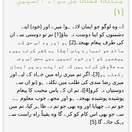
مِنكُمۡ فَقَدۡ ضَلَّ سَوَآءَ ٱلسَّبِيلِ
[١]
اے وه لوگو جو ایمان ﻻئے ہو! میرے اور (خود) اپنے
دشمنوں کو اپنا دوست نہ بناؤ[1] تم تو دوستی سے ان
کی طرف پیغام بھیجتے[2] ہو اور وه اس حق کے
ساتھ جو تمہارے پاس آچکا ہے کفر کرتے ہیں،
پیغمبر کو اور خود تمہیں بھی محض اس وجہ
سے جلاوطن کرتے ہیں کہ تم اپنے رب پر ایمان
رکھتے ہو[3]، اگر تم میری راه میں جہاد کے لیے اور
میری رضا مندی کی طلب میں نکلتے ہو (تو ان سے
دوستیاں نہ کرو[4])، تم ان کے پاس محبت کا پیغام
پوشیده پوشیده بھیجتے ہو اور مجھے خوب معلوم ہے
جو تم نے چھپایا اور وه بھی جو تم نے ﻇاہر کیا، تم میں
سے جو بھی اس کام کو کرے گا وه یقیناً راه راست سے
بہک جائے گا.[5]