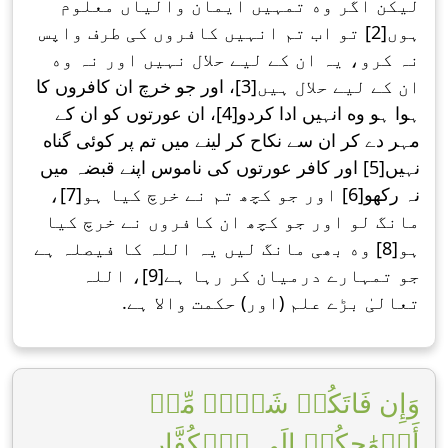
لیکن اگر وه تمہیں ایمان والیاں معلوم
ہوں[2] تو اب تم انہیں کافروں کی طرف واپس
نہ کرو، یہ ان کے لیے حلال نہیں اور نہ وه
ان کے لیے حلال ہیں[3]، اور جو خرچ ان کافروں کا
ہوا ہو وه انہیں ادا کردو[4]، ان عورتوں کو ان کے
مہر دے کر ان سے نکاح کر لینے میں تم پر کوئی گناه
نہیں[5] اور کافر عورتوں کی ناموس اپنے قبضہ میں
نہ رکھو[6] اور جو کچھ تم نے خرچ کیا ہو[7]،
مانگ لو اور جو کچھ ان کافروں نے خرچ کیا
ہو[8] وه بھی مانگ لیں یہ اللہ کا فیصلہ ہے
جو تمہارے درمیان کر رہا ہے[9]، اللہ
تعالیٰ بڑے علم (اور) حکمت واﻻ ہے.
وَإِن فَاتَكُمۡ شَيۡءٞ مِّنۡ
أَزۡوَٰجِكُمۡ إِلَى ٱلۡكُفَّارِ