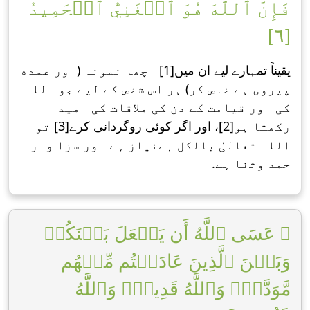
فَإِنَّ ٱللَّهَ هُوَ ٱلۡغَنِيُّ ٱلۡحَمِيدُ
[٦]
یقیناً تمہارے لیے ان میں[1] اچھا نمونہ (اور عمده
پیروی ہے خاص کر) ہر اس شخص کے لیے جو اللہ
کی اور قیامت کے دن کی ملاقات کی امید
رکھتا ہو[2]، اور اگر کوئی روگردانی کرے[3] تو
اللہ تعالیٰ بالکل بےنیاز ہے اور سزا وار
حمد وﺛنا ہے.
۞ عَسَى ٱللَّهُ أَن يَجۡعَلَ بَيۡنَكُمۡ
وَبَيۡنَ ٱلَّذِينَ عَادَيۡتُم مِّنۡهُم
مَّوَدَّةٗۚ وَٱللَّهُ قَدِيرٞۚ وَٱللَّهُ