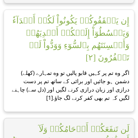
إِن يَثۡقَفُوكُمۡ يَكُونُواْ لَكُمۡ أَعۡدَآءٗ
وَيَبۡسُطُوٓاْ إِلَيۡكُمۡ أَيۡدِيَهُمۡ
وَأَلۡسِنَتَهُم بِٱلسُّوٓءِ وَوَدُّواْ لَوۡ
تَكۡفُرُونَ [٢]
اگر وه تم پر کہیں قابو پالیں تو وه تمہارے (کھلے)
دشمن ہو جائیں اور برائی کے ساتھ تم پر دست
درازی اور زبان درازی کرنے لگیں اور (دل سے) چاہنے
لگیں کہ تم بھی کفر کرنے لگ جاؤ.[1]
لَن تَنفَعَكُمۡ أَرۡحَامُكُمۡ وَلَآ