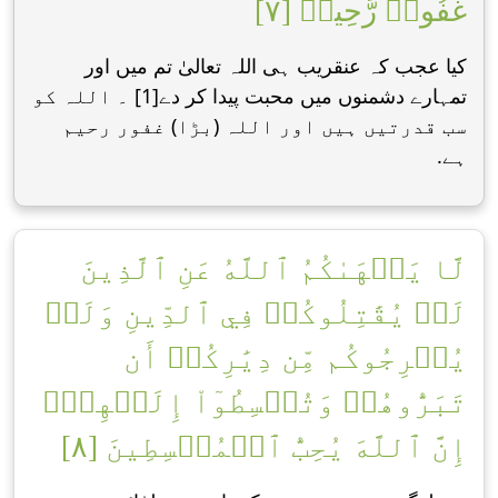
غَفُورٞ رَّحِيمٞ [٧]
کیا عجب کہ عنقریب ہی اللہ تعالیٰ تم میں اور
تمہارے دشمنوں میں محبت پیدا کر دے[1] ۔ اللہ کو
سب قدرتیں ہیں اور اللہ (بڑا) غفور رحیم
ہے.
لَّا يَنۡهَىٰكُمُ ٱللَّهُ عَنِ ٱلَّذِينَ
لَمۡ يُقَٰتِلُوكُمۡ فِي ٱلدِّينِ وَلَمۡ
يُخۡرِجُوكُم مِّن دِيَٰرِكُمۡ أَن
تَبَرُّوهُمۡ وَتُقۡسِطُوٓاْ إِلَيۡهِمۡۚ
إِنَّ ٱللَّهَ يُحِبُّ ٱلۡمُقۡسِطِينَ [٨]