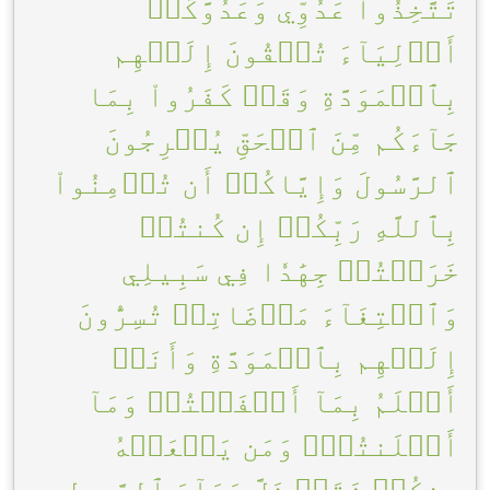
تَتَّخِذُواْ عَدُوِّي وَعَدُوَّكُمۡ
أَوۡلِيَآءَ تُلۡقُونَ إِلَيۡهِم
بِٱلۡمَوَدَّةِ وَقَدۡ كَفَرُواْ بِمَا
جَآءَكُم مِّنَ ٱلۡحَقِّ يُخۡرِجُونَ
ٱلرَّسُولَ وَإِيَّاكُمۡ أَن تُؤۡمِنُواْ
بِٱللَّهِ رَبِّكُمۡ إِن كُنتُمۡ
خَرَجۡتُمۡ جِهَٰدٗا فِي سَبِيلِي
وَٱبۡتِغَآءَ مَرۡضَاتِيۚ تُسِرُّونَ
إِلَيۡهِم بِٱلۡمَوَدَّةِ وَأَنَا۠
أَعۡلَمُ بِمَآ أَخۡفَيۡتُمۡ وَمَآ
أَعۡلَنتُمۡۚ وَمَن يَفۡعَلۡهُ