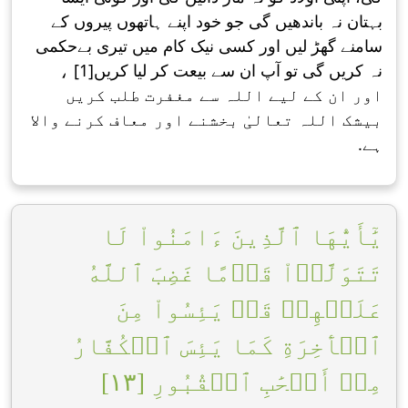
بہتان نہ باندھیں گی جو خود اپنے ہاتھوں پیروں کے
سامنے گھڑ لیں اور کسی نیک کام میں تیری بےحکمی
نہ کریں گی تو آپ ان سے بیعت کر لیا کریں[1] ،
اور ان کے لیے اللہ سے مغفرت طلب کریں
بیشک اللہ تعالیٰ بخشنے اور معاف کرنے واﻻ
ہے.
يَٰٓأَيُّهَا ٱلَّذِينَ ءَامَنُواْ لَا
تَتَوَلَّوۡاْ قَوۡمًا غَضِبَ ٱللَّهُ
عَلَيۡهِمۡ قَدۡ يَئِسُواْ مِنَ
ٱلۡأٓخِرَةِ كَمَا يَئِسَ ٱلۡكُفَّارُ
مِنۡ أَصۡحَٰبِ ٱلۡقُبُورِ [١٣]