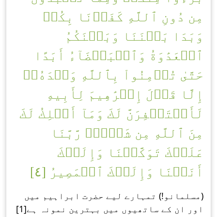
مِن دُونِ ٱللَّهِ كَفَرۡنَا بِكُمۡ
وَبَدَا بَيۡنَنَا وَبَيۡنَكُمُ
ٱلۡعَدَٰوَةُ وَٱلۡبَغۡضَآءُ أَبَدًا
حَتَّىٰ تُؤۡمِنُواْ بِٱللَّهِ وَحۡدَهُۥٓ
إِلَّا قَوۡلَ إِبۡرَٰهِيمَ لِأَبِيهِ
لَأَسۡتَغۡفِرَنَّ لَكَ وَمَآ أَمۡلِكُ لَكَ
مِنَ ٱللَّهِ مِن شَيۡءٖۖ رَّبَّنَا
عَلَيۡكَ تَوَكَّلۡنَا وَإِلَيۡكَ
أَنَبۡنَا وَإِلَيۡكَ ٱلۡمَصِيرُ [٤]
(مسلمانو!) تمہارے لیے حضرت ابراہیم میں
اور ان کے ساتھیوں میں بہترین نمونہ ہے[1]