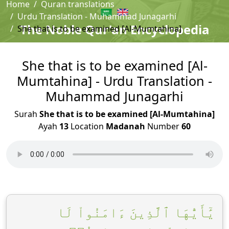
Home
Quran translations
Urdu Translation - Muhammad Junagarhi
The Noble Qur'an Encyclopedia
She that is to be examined [Al-Mumtahina]
She that is to be examined [Al-
Mumtahina] - Urdu Translation -
Muhammad Junagarhi
Surah
She that is to be examined [Al-Mumtahina]
Ayah
13
Location
Madanah
Number
60
يَٰٓأَيُّهَا ٱلَّذِينَ ءَامَنُواْ لَا