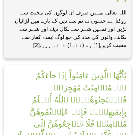
اللہ تعالیٰ تمہیں صرف ان لوگوں کی محبت سے
روکتا ہے جنہوں نے تم سے دین کے بارے میں لڑائیاں
لڑیں اور تمہیں شہر سے نکال دیئے اور شہر سے
نکالنے والوں کی مدد کی جو لوگ ایسے کفار سے
محبت کریں[1] وه (قطعاً) ﻇالم ہیں.[2]
يَٰٓأَيُّهَا ٱلَّذِينَ ءَامَنُوٓاْ إِذَا جَآءَكُمُ
ٱلۡمُؤۡمِنَٰتُ مُهَٰجِرَٰتٖ
فَٱمۡتَحِنُوهُنَّۖ ٱللَّهُ أَعۡلَمُ
بِإِيمَٰنِهِنَّۖ فَإِنۡ عَلِمۡتُمُوهُنَّ
مُؤۡمِنَٰتٖ فَلَا تَرۡجِعُوهُنَّ إِلَى