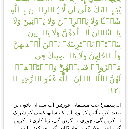
يُبَايِعۡنَكَ عَلَىٰٓ أَن لَّا يُشۡرِكۡنَ بِٱللَّهِ
شَيۡـٔٗا وَلَا يَسۡرِقۡنَ وَلَا يَزۡنِينَ وَلَا
يَقۡتُلۡنَ أَوۡلَٰدَهُنَّ وَلَا يَأۡتِينَ
بِبُهۡتَٰنٖ يَفۡتَرِينَهُۥ بَيۡنَ أَيۡدِيهِنَّ
وَأَرۡجُلِهِنَّ وَلَا يَعۡصِينَكَ فِي
مَعۡرُوفٖ فَبَايِعۡهُنَّ وَٱسۡتَغۡفِرۡ
لَهُنَّ ٱللَّهَۚ إِنَّ ٱللَّهَ غَفُورٞ رَّحِيمٞ
[١٢]
اے پیغمبر! جب مسلمان عورتیں آپ سے ان باتوں پر
بیعت کرنے آئیں کہ وه اللہ کے ساتھ کسی کو شریک
نہ کریں گی، چوری نہ کریں گی، زنا کاری نہ کریں
گی، اپنی اوﻻد کو نہ مار ڈالیں گی اور کوئی ایسا