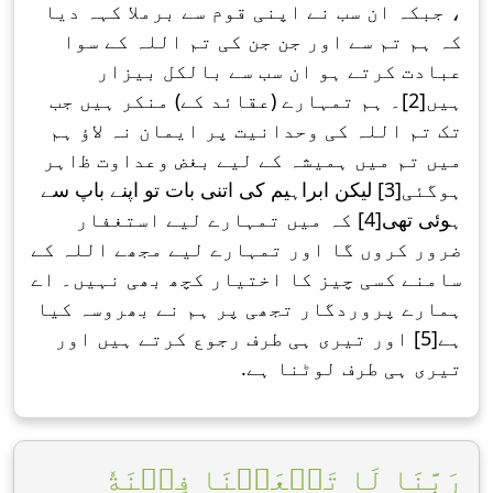
، جبکہ ان سب نے اپنی قوم سے برملا کہہ دیا
کہ ہم تم سے اور جن جن کی تم اللہ کے سوا
عبادت کرتے ہو ان سب سے بالکل بیزار
ہیں[2]۔ ہم تمہارے (عقائد کے) منکر ہیں جب
تک تم اللہ کی وحدانیت پر ایمان نہ ﻻؤ ہم
میں تم میں ہمیشہ کے لیے بغض وعداوت ﻇاہر
ہوگئی[3] لیکن ابراہیم کی اتنی بات تو اپنے باپ سے
ہوئی تھی[4] کہ میں تمہارے لیے استغفار
ضرور کروں گا اور تمہارے لیے مجھے اللہ کے
سامنے کسی چیز کا اختیار کچھ بھی نہیں۔ اے
ہمارے پروردگار تجھی پر ہم نے بھروسہ کیا
ہے[5] اور تیری ہی طرف رجوع کرتے ہیں اور
تیری ہی طرف لوٹنا ہے.
رَبَّنَا لَا تَجۡعَلۡنَا فِتۡنَةٗ