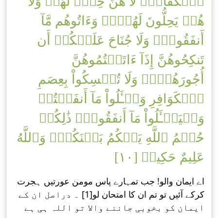
ٱلۡكُفَّارِۖ لَا هُنَّ حِلّٞ لَّهُمۡ وَلَا
هُمۡ يَحِلُّونَ لَهُنَّۖ وَءَاتُوهُم مَّآ
أَنفَقُواْۚ وَلَا جُنَاحَ عَلَيۡكُمۡ أَن
تَنكِحُوهُنَّ إِذَآ ءَاتَيۡتُمُوهُنَّ
أُجُورَهُنَّۚ وَلَا تُمۡسِكُواْ بِعِصَمِ
ٱلۡكَوَافِرِ وَسۡـَٔلُواْ مَآ أَنفَقۡتُمۡ
وَلۡيَسۡـَٔلُواْ مَآ أَنفَقُواْۚ ذَٰلِكُمۡ
حُكۡمُ ٱللَّهِ يَحۡكُمُ بَيۡنَكُمۡۖ وَٱللَّهُ
عَلِيمٌ حَكِيمٞ [١٠]
اے ایمان والو! جب تمہارے پاس مومن عورتیں ہجرت
کرکے آئیں تو تم ان کا امتحان لو[1] ۔ دراصل ان کے
ایمان کو بخوبی جاننے واﻻ تو اللہ ہی ہے