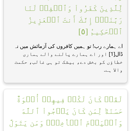
لِّلَّذِينَ كَفَرُواْ وَٱغۡفِرۡ لَنَا
رَبَّنَآۖ إِنَّكَ أَنتَ ٱلۡعَزِيزُ
ٱلۡحَكِيمُ [٥]
اے ہمارے رب! تو ہمیں کافروں کی آزمائش میں نہ
ڈال[1] اور اے ہمارے پالنے والے ہماری
خطاؤں کو بخش دے، بیشک تو ہی غالب، حکمت
واﻻ ہے.
لَقَدۡ كَانَ لَكُمۡ فِيهِمۡ أُسۡوَةٌ
حَسَنَةٞ لِّمَن كَانَ يَرۡجُواْ ٱللَّهَ
وَٱلۡيَوۡمَ ٱلۡأٓخِرَۚ وَمَن يَتَوَلَّ