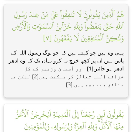
هُمُ ٱلَّذِينَ يَقُولُونَ لَا تُنفِقُواْ عَلَىٰ مَنۡ عِندَ رَسُولِ
ٱللَّهِ حَتَّىٰ يَنفَضُّواْۗ وَلِلَّهِ خَزَآئِنُ ٱلسَّمَٰوَٰتِ وَٱلۡأَرۡضِ
وَلَٰكِنَّ ٱلۡمُنَٰفِقِينَ لَا يَفۡقَهُونَ [٧]
یہی وه ہیں جو کہتے ہیں کہ جو لوگ رسول اللہ کے
پاس ہیں ان پر کچھ خرچ نہ کرو یہاں تک کہ وه ادھر
ادھر ہو جائیں[1] اور آسمان وزمین کے کل
خزانے اللہ تعالیٰ کی ملکیت ہیں[2] لیکن یہ
منافق بے سمجھ ہیں.[3]
يَقُولُونَ لَئِن رَّجَعۡنَآ إِلَى ٱلۡمَدِينَةِ لَيُخۡرِجَنَّ ٱلۡأَعَزُّ
مِنۡهَا ٱلۡأَذَلَّۚ وَلِلَّهِ ٱلۡعِزَّةُ وَلِرَسُولِهِۦ وَلِلۡمُؤۡمِنِينَ