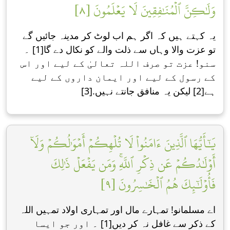
وَلَٰكِنَّ ٱلۡمُنَٰفِقِينَ لَا يَعۡلَمُونَ [٨]
یہ کہتے ہیں کہ اگر ہم اب لوٹ کر مدینہ جائیں گے
تو عزت واﻻ وہاں سے ذلت والے کو نکال دے گا[1] ۔
سنو! عزت تو صرف اللہ تعالیٰ کے لیے اور اس
کے رسول کے لیے اور ایمان داروں کے لیے
ہے[2] لیکن یہ منافق جانتے نہیں.[3]
يَٰٓأَيُّهَا ٱلَّذِينَ ءَامَنُواْ لَا تُلۡهِكُمۡ أَمۡوَٰلُكُمۡ وَلَآ
أَوۡلَٰدُكُمۡ عَن ذِكۡرِ ٱللَّهِۚ وَمَن يَفۡعَلۡ ذَٰلِكَ
فَأُوْلَٰٓئِكَ هُمُ ٱلۡخَٰسِرُونَ [٩]
اے مسلمانو! تمہارے مال اور تمہاری اوﻻد تمہیں اللہ
کے ذکر سے غافل نہ کر دیں[1] ۔ اور جو ایسا