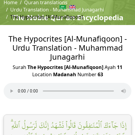
Home
Quran translations
Urdu Translation - Muhammad Junagarhi
The Noble Qur'an Encyclopedia
The Hypocrites [Al-Munafiqoon]
The Hypocrites [Al-Munafiqoon] -
Urdu Translation - Muhammad
Junagarhi
Surah
The Hypocrites [Al-Munafiqoon]
Ayah
11
Location
Madanah
Number
63
إِذَا جَآءَكَ ٱلۡمُنَٰفِقُونَ قَالُواْ نَشۡهَدُ إِنَّكَ لَرَسُولُ ٱللَّهِۗ