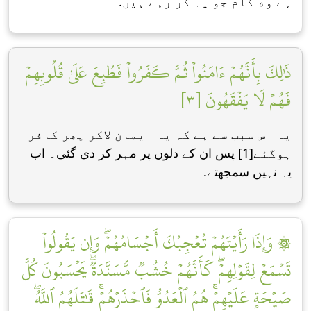
ہے وه کام جو یہ کر رہے ہیں.
ذَٰلِكَ بِأَنَّهُمۡ ءَامَنُواْ ثُمَّ كَفَرُواْ فَطُبِعَ عَلَىٰ قُلُوبِهِمۡ
فَهُمۡ لَا يَفۡقَهُونَ [٣]
یہ اس سبب سے ہے کہ یہ ایمان ﻻکر پھر کافر
ہوگئے[1] پس ان کے دلوں پر مہر کر دی گئی۔ اب
یہ نہیں سمجھتے.
۞ وَإِذَا رَأَيۡتَهُمۡ تُعۡجِبُكَ أَجۡسَامُهُمۡۖ وَإِن يَقُولُواْ
تَسۡمَعۡ لِقَوۡلِهِمۡۖ كَأَنَّهُمۡ خُشُبٞ مُّسَنَّدَةٞۖ يَحۡسَبُونَ كُلَّ
صَيۡحَةٍ عَلَيۡهِمۡۚ هُمُ ٱلۡعَدُوُّ فَٱحۡذَرۡهُمۡۚ قَٰتَلَهُمُ ٱللَّهُۖ