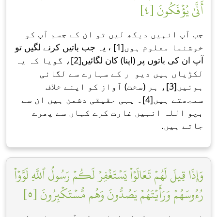
أَنَّىٰ يُؤۡفَكُونَ [٤]
جب آپ انہیں دیکھ لیں تو ان کے جسم آپ کو
خوشنما معلوم ہوں[1] ، یہ جب باتیں کرنے لگیں تو
آپ ان کی باتوں پر (اپنا) کان لگائیں[2]، گویا کہ یہ
لکڑیاں ہیں دیوار کے سہارے سے لگائی
ہوئیں[3]، ہر (سخت) آواز کو اپنے خلاف
سمجھتے ہیں[4]۔ یہی حقیقی دشمن ہیں ان سے
بچو اللہ انہیں غارت کرے کہاں سے پھرے
جاتے ہیں.
وَإِذَا قِيلَ لَهُمۡ تَعَالَوۡاْ يَسۡتَغۡفِرۡ لَكُمۡ رَسُولُ ٱللَّهِ لَوَّوۡاْ
رُءُوسَهُمۡ وَرَأَيۡتَهُمۡ يَصُدُّونَ وَهُم مُّسۡتَكۡبِرُونَ [٥]