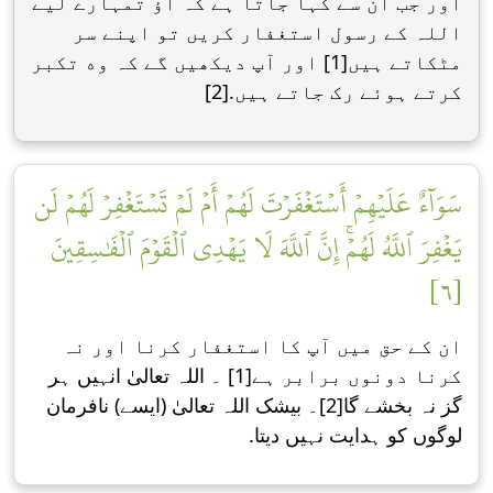
اور جب ان سے کہا جاتا ہے کہ آؤ تمہارے لیے
اللہ کے رسول استغفار کریں تو اپنے سر
مٹکاتے ہیں[1] اور آپ دیکھیں گے کہ وه تکبر
کرتے ہوئے رک جاتے ہیں.[2]
سَوَآءٌ عَلَيۡهِمۡ أَسۡتَغۡفَرۡتَ لَهُمۡ أَمۡ لَمۡ تَسۡتَغۡفِرۡ لَهُمۡ لَن
يَغۡفِرَ ٱللَّهُ لَهُمۡۚ إِنَّ ٱللَّهَ لَا يَهۡدِي ٱلۡقَوۡمَ ٱلۡفَٰسِقِينَ
[٦]
ان کے حق میں آپ کا استغفار کرنا اور نہ
کرنا دونوں برابر ہے[1] ۔ اللہ تعالیٰ انہیں ہر
گز نہ بخشے گا[2]۔ بیشک اللہ تعالیٰ (ایسے) نافرمان
لوگوں کو ہدایت نہیں دیتا.