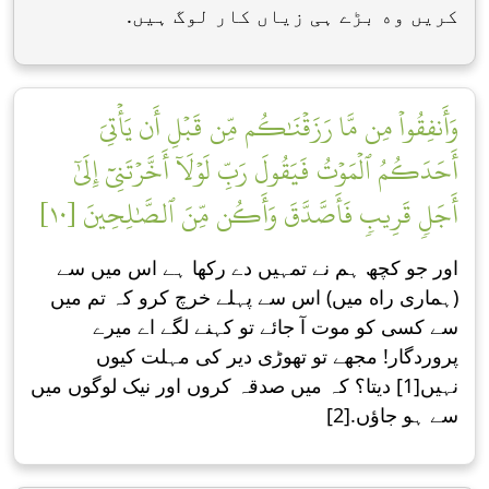
کریں وه بڑے ہی زیاں کار لوگ ہیں.
وَأَنفِقُواْ مِن مَّا رَزَقۡنَٰكُم مِّن قَبۡلِ أَن يَأۡتِيَ
أَحَدَكُمُ ٱلۡمَوۡتُ فَيَقُولَ رَبِّ لَوۡلَآ أَخَّرۡتَنِيٓ إِلَىٰٓ
أَجَلٖ قَرِيبٖ فَأَصَّدَّقَ وَأَكُن مِّنَ ٱلصَّٰلِحِينَ [١٠]
اور جو کچھ ہم نے تمہیں دے رکھا ہے اس میں سے
(ہماری راه میں) اس سے پہلے خرچ کرو کہ تم میں
سے کسی کو موت آ جائے تو کہنے لگے اے میرے
پروردگار! مجھے تو تھوڑی دیر کی مہلت کیوں
نہیں[1] دیتا؟ کہ میں صدقہ کروں اور نیک لوگوں میں
سے ہو جاؤں.[2]