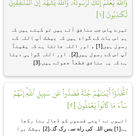
وَٱللَّهُ يَعۡلَمُ إِنَّكَ لَرَسُولُهُۥ وَٱللَّهُ يَشۡهَدُ إِنَّ ٱلۡمُنَٰفِقِينَ
لَكَٰذِبُونَ [١]
تیرے پاس جب منافق آتے ہیں تو کہتے ہیں کہ
ہم اس بات کے گواه ہیں کہ بیشک آپ اللہ کے
رسول ہیں[1] ، اور اللہ جانتا ہے کہ یقیناً
آپ اس کے رسول ہیں[2]۔ اور اللہ گواہی دیتا
ہے کہ یہ منافق قطعاً جھوٹے ہیں.[3]
ٱتَّخَذُوٓاْ أَيۡمَٰنَهُمۡ جُنَّةٗ فَصَدُّواْ عَن سَبِيلِ ٱللَّهِۚ إِنَّهُمۡ
سَآءَ مَا كَانُواْ يَعۡمَلُونَ [٢]
انہوں نے اپنی قسموں کو ڈھال بنا رکھا
ہے[1] پس اللہ کی راه سے رک گئے[2] بیشک برا