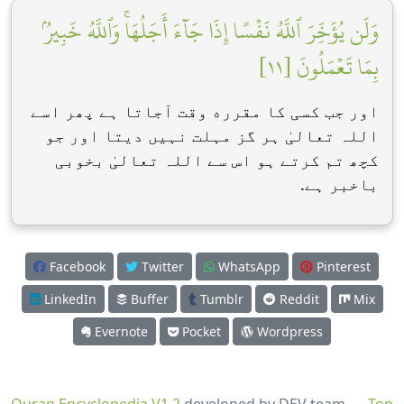
وَلَن يُؤَخِّرَ ٱللَّهُ نَفۡسًا إِذَا جَآءَ أَجَلُهَاۚ وَٱللَّهُ خَبِيرُۢ
بِمَا تَعۡمَلُونَ [١١]
اور جب کسی کا مقرره وقت آجاتا ہے پھر اسے
اللہ تعالیٰ ہر گز مہلت نہیں دیتا اور جو
کچھ تم کرتے ہو اس سے اللہ تعالیٰ بخوبی
باخبر ہے.
Facebook
Twitter
WhatsApp
Pinterest
LinkedIn
Buffer
Tumblr
Reddit
Mix
Evernote
Pocket
Wordpress