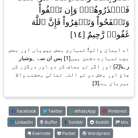
فَٱحۡذَرُوهُمۡۚ وَإِن تَعۡفُواْ
وَتَصۡفَحُواْ وَتَغۡفِرُواْ فَإِنَّ ٱللَّهَ
غَفُورٞ رَّحِيمٌ [١٤]
اے ایمان والو! تمہاری بعض بیویاں اور بعض
بچے تمہارے دشمن ہیں[1] پس ان سے ہوشیار
رہنا[2] اور اگر تم معاف کر دو اور درگزر کر
جاؤ اور بخش دو تو اللہ تعالیٰ بخشنے واﻻ
مہربان ہے.[3]
Facebook
Twitter
WhatsApp
Pinterest
LinkedIn
Buffer
Tumblr
Reddit
Mix
Evernote
Pocket
Wordpress