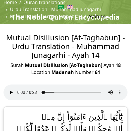
Home
Quran translations
Urdu Translation - Muhammad Junagarhi
The Noble Qur'an Encyclopedia
Mutual Disillusion [At-Taghabun]
Ayah 14
Mutual Disillusion [At-Taghabun] -
Urdu Translation - Muhammad
Junagarhi - Ayah 14
Surah
Mutual Disillusion [At-Taghabun]
Ayah
18
Location
Madanah
Number
64
يَٰٓأَيُّهَا ٱلَّذِينَ ءَامَنُوٓاْ إِنَّ مِنۡ
أَزۡوَٰجِكُمۡ وَأَوۡلَٰدِكُمۡ عَدُوّٗا لَّكُمۡ