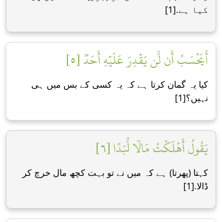
کیا ہے.[1]
أَيَحۡسَبُ أَن لَّن يَقۡدِرَ عَلَيۡهِ أَحَدٞ [٥]
کیا یہ گمان کرتا ہے کہ یہ کسی کے بس میں ہی
نہیں؟[1]
يَقُولُ أَهۡلَكۡتُ مَالٗا لُّبَدًا [٦]
کہتا (پھرتا) ہے کہ میں نے تو بہت کچھ مال خرچ کر
ڈاﻻ.[1]