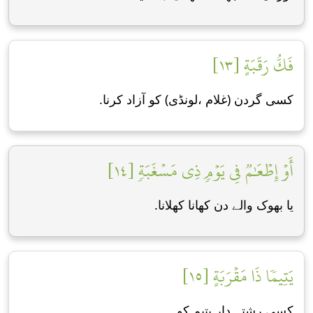
فَكُّ رَقَبَةٍ [١٣]
کسی گردن (غلام ،لونڈی) کو آزاد کرنا.
أَوۡ إِطۡعَٰمٞ فِي يَوۡمٖ ذِي مَسۡغَبَةٖ [١٤]
یا بھوک والے دن کھانا کھلانا.
يَتِيمٗا ذَا مَقۡرَبَةٍ [١٥]
کسی رشتہ دار یتیم کو.