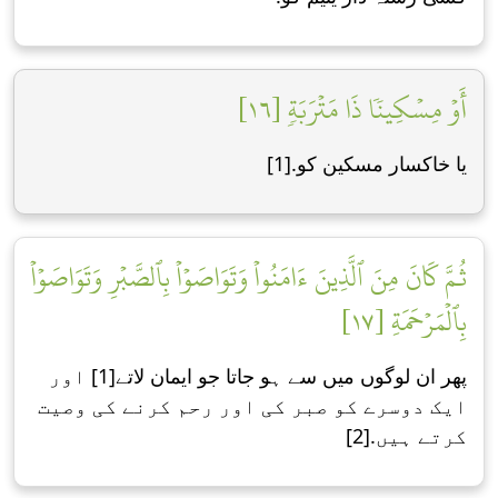
أَوۡ مِسۡكِينٗا ذَا مَتۡرَبَةٖ [١٦]
یا خاکسار مسکین کو.[1]
ثُمَّ كَانَ مِنَ ٱلَّذِينَ ءَامَنُواْ وَتَوَاصَوۡاْ بِٱلصَّبۡرِ وَتَوَاصَوۡاْ
بِٱلۡمَرۡحَمَةِ [١٧]
پھر ان لوگوں میں سے ہو جاتا جو ایمان ﻻتے[1] اور
ایک دوسرے کو صبر کی اور رحم کرنے کی وصیت
کرتے ہیں.[2]