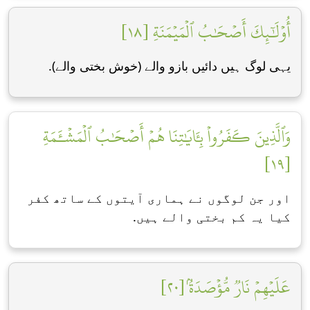
أُوْلَٰٓئِكَ أَصۡحَٰبُ ٱلۡمَيۡمَنَةِ [١٨]
یہی لوگ ہیں دائیں بازو والے (خوش بختی والے).
وَٱلَّذِينَ كَفَرُواْ بِـَٔايَٰتِنَا هُمۡ أَصۡحَٰبُ ٱلۡمَشۡـَٔمَةِ
[١٩]
اور جن لوگوں نے ہماری آیتوں کے ساتھ کفر
کیا یہ کم بختی والے ہیں.
عَلَيۡهِمۡ نَارٞ مُّؤۡصَدَةُۢ [٢٠]