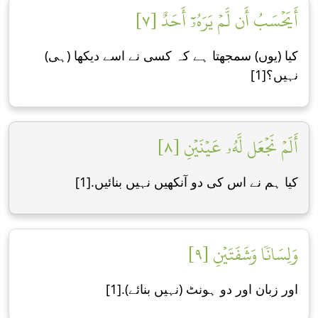
أَيَحۡسَبُ أَن لَّمۡ يَرَهُۥٓ أَحَدٌ [٧]
کیا (یوں) سمجھتا ہے کہ کسی نے اسے دیکھا (ہی)
نہیں؟[1]
أَلَمۡ نَجۡعَل لَّهُۥ عَيۡنَيۡنِ [٨]
کیا ہم نے اس کی دو آنکھیں نہیں بنائیں.[1]
وَلِسَانٗا وَشَفَتَيۡنِ [٩]
اور زبان اور دو ہونٹ (نہیں بنائے).[1]