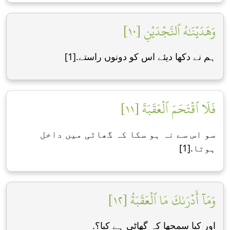
وَهَدَيۡنَٰهُ ٱلنَّجۡدَيۡنِ [١٠]
ہم نے دکھا دیئے اس کو دونوں راستے.[1]
فَلَا ٱقۡتَحَمَ ٱلۡعَقَبَةَ [١١]
سو اس سے نہ ہو سکا کہ گھاٹی میں داخل
ہوتا.[1]
وَمَآ أَدۡرَىٰكَ مَا ٱلۡعَقَبَةُ [١٢]
اور کیا سمجھا کہ گھاٹی ہے کیا؟.