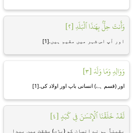
وَأَنتَ حِلُّۢ بِهَٰذَا ٱلۡبَلَدِ [٢]
اور آپ اس شہر میں مقیم ہیں.[1]
وَوَالِدٖ وَمَا وَلَدَ [٣]
اور (قسم ہے) انسانی باپ اور اوﻻد کی.[1]
لَقَدۡ خَلَقۡنَا ٱلۡإِنسَٰنَ فِي كَبَدٍ [٤]
یقیناً ہم نے انسان کو (بڑی) مشقت میں پیدا