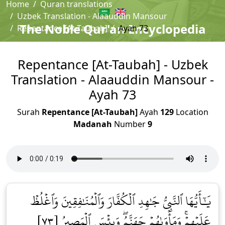
Home
Quran translations
Uzbek Translation - Alaauddin Mansour
The Noble Qur'an Encyclopedia
Repentance [At-Taubah]
Ayah 73
Repentance [At-Taubah] - Uzbek
Translation - Alaauddin Mansour -
Ayah 73
Surah
Repentance [At-Taubah]
Ayah
129
Location
Madanah
Number
9
يَٰٓأَيُّهَا ٱلنَّبِيُّ جَٰهِدِ ٱلۡكُفَّارَ وَٱلۡمُنَٰفِقِينَ وَٱغۡلُظۡ
عَلَيۡهِمۡۚ وَمَأۡوَىٰهُمۡ جَهَنَّمُۖ وَبِئۡسَ ٱلۡمَصِيرُ [٧٣]