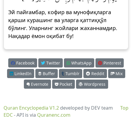
Эй пайғамбар, кофир ва мунофиқларга
қарши курашинг ва уларга қаттиққўл
бўлинг. Уларнинг жойлари жаханнамдир.
Нақадар ёмон оқибат бу!
Facebook
Twitter
WhatsApp
Pinterest
LinkedIn
Buffer
Tumblr
Reddit
Mix
Evernote
Pocket
Wordpress
Quran Encyclopedia V1.2
developed by DEV team
Top
EDC
- API is via
Quranenc.com