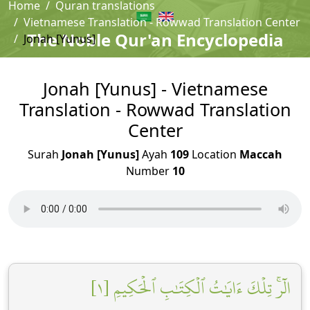
Home
Quran translations
Vietnamese Translation - Rowwad Translation Center
The Noble Qur'an Encyclopedia
Jonah [Yunus]
Jonah [Yunus] - Vietnamese
Translation - Rowwad Translation
Center
Surah
Jonah [Yunus]
Ayah
109
Location
Maccah
Number
10
الٓرۚ تِلۡكَ ءَايَٰتُ ٱلۡكِتَٰبِ ٱلۡحَكِيمِ [١]