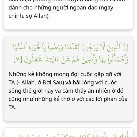
dành cho những người ngoan đạo (ngay
chính, sợ Allah).
إِنَّ ٱلَّذِينَ لَا يَرۡجُونَ لِقَآءَنَا وَرَضُواْ بِٱلۡحَيَوٰةِ ٱلدُّنۡيَا
وَٱطۡمَأَنُّواْ بِهَا وَٱلَّذِينَ هُمۡ عَنۡ ءَايَٰتِنَا غَٰفِلُونَ [٧]
Những kẻ không mong đợi cuộc gặp gỡ với
TA (- Allah, ở Đời Sau) và hài lòng với cuộc
sống thế giới này và cảm thấy an nhiên ở đó
cũng như những kẻ thờ ơ với các lời phán của
TA.