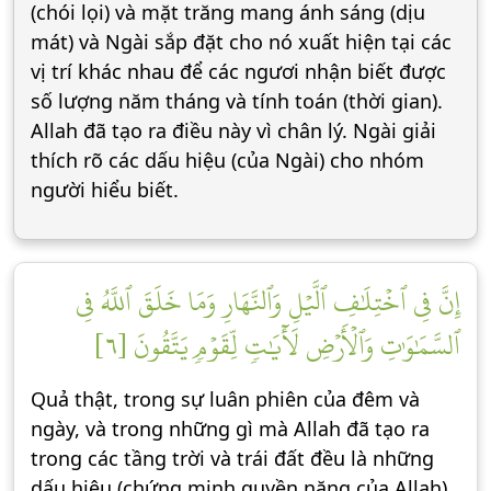
(chói lọi) và mặt trăng mang ánh sáng (dịu
mát) và Ngài sắp đặt cho nó xuất hiện tại các
vị trí khác nhau để các ngươi nhận biết được
số lượng năm tháng và tính toán (thời gian).
Allah đã tạo ra điều này vì chân lý. Ngài giải
thích rõ các dấu hiệu (của Ngài) cho nhóm
người hiểu biết.
إِنَّ فِي ٱخۡتِلَٰفِ ٱلَّيۡلِ وَٱلنَّهَارِ وَمَا خَلَقَ ٱللَّهُ فِي
ٱلسَّمَٰوَٰتِ وَٱلۡأَرۡضِ لَأٓيَٰتٖ لِّقَوۡمٖ يَتَّقُونَ [٦]
Quả thật, trong sự luân phiên của đêm và
ngày, và trong những gì mà Allah đã tạo ra
trong các tầng trời và trái đất đều là những
dấu hiệu (chứng minh quyền năng của Allah)