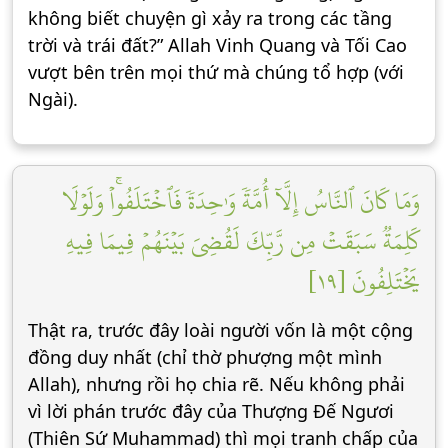
không biết chuyện gì xảy ra trong các tầng
trời và trái đất?” Allah Vinh Quang và Tối Cao
vượt bên trên mọi thứ mà chúng tổ hợp (với
Ngài).
وَمَا كَانَ ٱلنَّاسُ إِلَّآ أُمَّةٗ وَٰحِدَةٗ فَٱخۡتَلَفُواْۚ وَلَوۡلَا
كَلِمَةٞ سَبَقَتۡ مِن رَّبِّكَ لَقُضِيَ بَيۡنَهُمۡ فِيمَا فِيهِ
يَخۡتَلِفُونَ [١٩]
Thật ra, trước đây loài người vốn là một cộng
đồng duy nhất (chỉ thờ phượng một mình
Allah), nhưng rồi họ chia rẽ. Nếu không phải
vì lời phán trước đây của Thượng Đế Ngươi
(Thiên Sứ Muhammad) thì mọi tranh chấp của