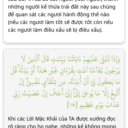
những người kế thừa trái đất này sau chúng
để quan sát các ngươi hành động thế nào
(nếu các ngươi làm tốt sẽ được tốt còn nếu
các ngươi làm điều xấu sẽ bị điều xấu).
وَإِذَا تُتۡلَىٰ عَلَيۡهِمۡ ءَايَاتُنَا بَيِّنَٰتٖ قَالَ ٱلَّذِينَ لَا
يَرۡجُونَ لِقَآءَنَا ٱئۡتِ بِقُرۡءَانٍ غَيۡرِ هَٰذَآ أَوۡ بَدِّلۡهُۚ قُلۡ
مَا يَكُونُ لِيٓ أَنۡ أُبَدِّلَهُۥ مِن تِلۡقَآيِٕ نَفۡسِيٓۖ إِنۡ
أَتَّبِعُ إِلَّا مَا يُوحَىٰٓ إِلَيَّۖ إِنِّيٓ أَخَافُ إِنۡ عَصَيۡتُ رَبِّي
عَذَابَ يَوۡمٍ عَظِيمٖ [١٥]
Khi các Lời Mặc Khải của TA được xướng đọc
rõ ràng cho họ nghe, những kẻ không mong