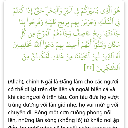
هُوَ ٱلَّذِي يُسَيِّرُكُمۡ فِي ٱلۡبَرِّ وَٱلۡبَحۡرِۖ حَتَّىٰٓ إِذَا كُنتُمۡ
فِي ٱلۡفُلۡكِ وَجَرَيۡنَ بِهِم بِرِيحٖ طَيِّبَةٖ وَفَرِحُواْ بِهَا
جَآءَتۡهَا رِيحٌ عَاصِفٞ وَجَآءَهُمُ ٱلۡمَوۡجُ مِن كُلِّ
مَكَانٖ وَظَنُّوٓاْ أَنَّهُمۡ أُحِيطَ بِهِمۡ دَعَوُاْ ٱللَّهَ مُخۡلِصِينَ
لَهُ ٱلدِّينَ لَئِنۡ أَنجَيۡتَنَا مِنۡ هَٰذِهِۦ لَنَكُونَنَّ مِنَ
ٱلشَّٰكِرِينَ [٢٢]
(Allah), chính Ngài là Đấng làm cho các ngươi
có thể đi lại trên đất liền và ngoài biển cả và
khi các ngươi ở trên tàu. Con tàu đưa họ vượt
trùng dương với làn gió nhẹ, họ vui mừng với
chuyến đi. Bỗng một cơn cuồng phong nổi
lên, những làn sóng (khổng lồ) từ khắp nơi ập
đến, họ nghĩ mình sẽ bị chết chìm trong trận