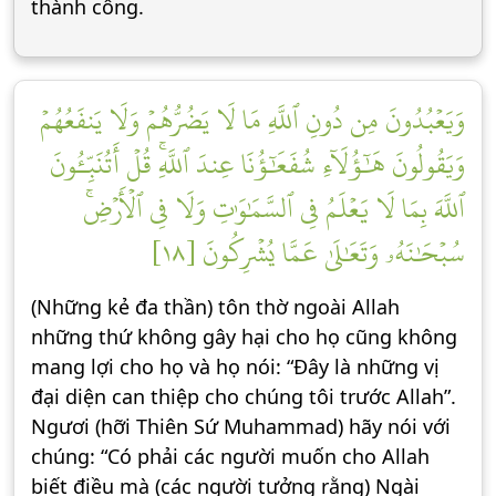
thành công.
وَيَعۡبُدُونَ مِن دُونِ ٱللَّهِ مَا لَا يَضُرُّهُمۡ وَلَا يَنفَعُهُمۡ
وَيَقُولُونَ هَٰٓؤُلَآءِ شُفَعَٰٓؤُنَا عِندَ ٱللَّهِۚ قُلۡ أَتُنَبِّـُٔونَ
ٱللَّهَ بِمَا لَا يَعۡلَمُ فِي ٱلسَّمَٰوَٰتِ وَلَا فِي ٱلۡأَرۡضِۚ
سُبۡحَٰنَهُۥ وَتَعَٰلَىٰ عَمَّا يُشۡرِكُونَ [١٨]
(Những kẻ đa thần) tôn thờ ngoài Allah
những thứ không gây hại cho họ cũng không
mang lợi cho họ và họ nói: “Đây là những vị
đại diện can thiệp cho chúng tôi trước Allah”.
Ngươi (hỡi Thiên Sứ Muhammad) hãy nói với
chúng: “Có phải các người muốn cho Allah
biết điều mà (các người tưởng rằng) Ngài