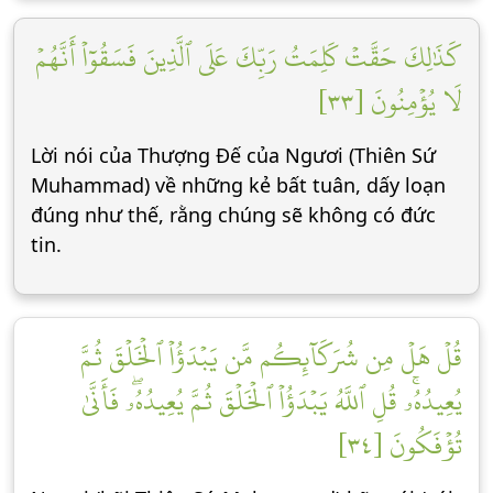
كَذَٰلِكَ حَقَّتۡ كَلِمَتُ رَبِّكَ عَلَى ٱلَّذِينَ فَسَقُوٓاْ أَنَّهُمۡ
لَا يُؤۡمِنُونَ [٣٣]
Lời nói của Thượng Đế của Ngươi (Thiên Sứ
Muhammad) về những kẻ bất tuân, dấy loạn
đúng như thế, rằng chúng sẽ không có đức
tin.
قُلۡ هَلۡ مِن شُرَكَآئِكُم مَّن يَبۡدَؤُاْ ٱلۡخَلۡقَ ثُمَّ
يُعِيدُهُۥۚ قُلِ ٱللَّهُ يَبۡدَؤُاْ ٱلۡخَلۡقَ ثُمَّ يُعِيدُهُۥۖ فَأَنَّىٰ
تُؤۡفَكُونَ [٣٤]