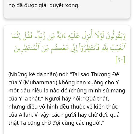
họ đã được giải quyết xong.
وَيَقُولُونَ لَوۡلَآ أُنزِلَ عَلَيۡهِ ءَايَةٞ مِّن رَّبِّهِۦۖ فَقُلۡ إِنَّمَا
ٱلۡغَيۡبُ لِلَّهِ فَٱنتَظِرُوٓاْ إِنِّي مَعَكُم مِّنَ ٱلۡمُنتَظِرِينَ
[٢٠]
(Những kẻ đa thần) nói: “Tại sao Thượng Đế
của Y (Muhammad) không ban xuống cho Y
một dấu hiệu lạ nào đó (chứng minh sứ mạng
của Y là thật.” Ngươi hãy nói: “Quả thật,
những điều vô hình đều thuộc về kiến thức
của Allah, vì vậy, các người hãy chờ đợi, quả
thật Ta cũng chờ đợi cùng các người.”