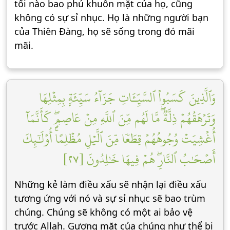
tối nào bao phủ khuôn mặt của họ, cũng
không có sự sỉ nhục. Họ là những người bạn
của Thiên Đàng, họ sẽ sống trong đó mãi
mãi.
وَٱلَّذِينَ كَسَبُواْ ٱلسَّيِّـَٔاتِ جَزَآءُ سَيِّئَةِۭ بِمِثۡلِهَا
وَتَرۡهَقُهُمۡ ذِلَّةٞۖ مَّا لَهُم مِّنَ ٱللَّهِ مِنۡ عَاصِمٖۖ كَأَنَّمَآ
أُغۡشِيَتۡ وُجُوهُهُمۡ قِطَعٗا مِّنَ ٱلَّيۡلِ مُظۡلِمًاۚ أُوْلَٰٓئِكَ
أَصۡحَٰبُ ٱلنَّارِۖ هُمۡ فِيهَا خَٰلِدُونَ [٢٧]
Những kẻ làm điều xấu sẽ nhận lại điều xấu
tương ứng với nó và sự sỉ nhục sẽ bao trùm
chúng. Chúng sẽ không có một ai bảo vệ
trước Allah. Gương mặt của chúng như thể bị