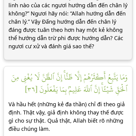
linh nào của các ngươi hướng dẫn đến chân lý
không?” Ngươi hãy nói: “Allah hướng dẫn đến
chân lý.” Vậy Ðấng hướng dẫn đến chân lý
đáng được tuân theo hơn hay một kẻ không
thể hướng dẫn trừ phi được hướng dẫn? Các
ngươi cư xử và đánh giá sao thế?
وَمَا يَتَّبِعُ أَكۡثَرُهُمۡ إِلَّا ظَنًّاۚ إِنَّ ٱلظَّنَّ لَا يُغۡنِي مِنَ
ٱلۡحَقِّ شَيۡـًٔاۚ إِنَّ ٱللَّهَ عَلِيمُۢ بِمَا يَفۡعَلُونَ [٣٦]
Và hầu hết (những kẻ đa thần) chỉ đi theo giả
định. Thật vậy, giả định không thay thế được
gì cho sự thật. Quả thật, Allah biết rõ những
điều chúng làm.