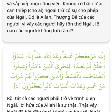
và sắp xếp mọi công việc. Không có bất cứ ai
can thiệp (cho ai) ngoại trừ có sự cho phép
của Ngài. Đó là Allah, Thượng Đế của các
ngươi, vì vậy các ngươi hãy tôn thờ Ngài, lẽ
nào các ngươi không lưu tâm?!
إِلَيۡهِ مَرۡجِعُكُمۡ جَمِيعٗاۖ وَعۡدَ ٱللَّهِ حَقًّاۚ إِنَّهُۥ يَبۡدَؤُاْ
ٱلۡخَلۡقَ ثُمَّ يُعِيدُهُۥ لِيَجۡزِيَ ٱلَّذِينَ ءَامَنُواْ وَعَمِلُواْ
ٱلصَّٰلِحَٰتِ بِٱلۡقِسۡطِۚ وَٱلَّذِينَ كَفَرُواْ لَهُمۡ شَرَابٞ
مِّنۡ حَمِيمٖ وَعَذَابٌ أَلِيمُۢ بِمَا كَانُواْ يَكۡفُرُونَ [٤]
Rồi tất cả các ngươi phải trở về trình diện
Ngài, lời hứa của Allah là sự thật. Thật vậy,
Ngài đã bắt đầu (quá trình) tạo hóa rồi Ngài