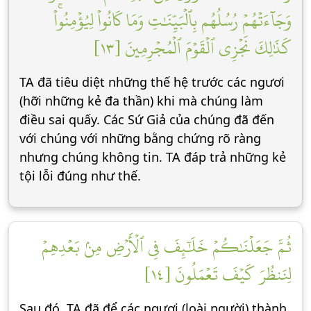
وَجَآءَتۡهُمۡ رُسُلُهُم بِٱلۡبَيِّنَٰتِ وَمَا كَانُواْ لِيُؤۡمِنُواْۚ
كَذَٰلِكَ نَجۡزِي ٱلۡقَوۡمَ ٱلۡمُجۡرِمِينَ [١٣]
TA đã tiêu diệt những thế hệ trước các ngươi
(hỡi những kẻ đa thần) khi mà chúng làm
điều sai quấy. Các Sứ Giả của chúng đã đến
với chúng với những bằng chứng rõ ràng
nhưng chúng không tin. TA đáp trả những kẻ
tội lỗi đúng như thế.
ثُمَّ جَعَلۡنَٰكُمۡ خَلَٰٓئِفَ فِي ٱلۡأَرۡضِ مِنۢ بَعۡدِهِمۡ
لِنَنظُرَ كَيۡفَ تَعۡمَلُونَ [١٤]
Sau đó, TA đã để các ngươi (loài người) thành