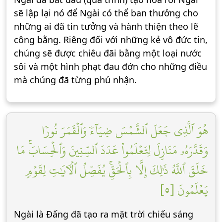
sẽ lập lại nó để Ngài có thể ban thưởng cho
những ai đã tin tưởng và hành thiện theo lẽ
công bằng. Riêng đối với những kẻ vô đức tin,
chúng sẽ được chiêu đãi bằng một loại nước
sôi và một hình phạt đau đớn cho những điều
mà chúng đã từng phủ nhận.
هُوَ ٱلَّذِي جَعَلَ ٱلشَّمۡسَ ضِيَآءٗ وَٱلۡقَمَرَ نُورٗا
وَقَدَّرَهُۥ مَنَازِلَ لِتَعۡلَمُواْ عَدَدَ ٱلسِّنِينَ وَٱلۡحِسَابَۚ مَا
خَلَقَ ٱللَّهُ ذَٰلِكَ إِلَّا بِٱلۡحَقِّۚ يُفَصِّلُ ٱلۡأٓيَٰتِ لِقَوۡمٖ
يَعۡلَمُونَ [٥]
Ngài là Ðấng đã tạo ra mặt trời chiếu sáng