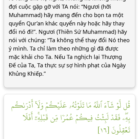
đợi cuộc gặp gỡ với TA nói: “Ngươi (hỡi
Muhammad) hãy mang đến cho bọn ta một
quyển Qur’an khác quyển này hoặc hãy thay
đổi nó đi!”. Ngươi (Thiên Sứ Muhammad) hãy
nói với chúng: “Ta không thể thay đổi Nó theo
ý mình. Ta chỉ làm theo những gì đã được
mặc khải cho Ta. Nếu Ta nghịch lại Thượng
Đế của Ta, Ta thực sự sợ hình phạt của Ngày
Khủng Khiếp.”
قُل لَّوۡ شَآءَ ٱللَّهُ مَا تَلَوۡتُهُۥ عَلَيۡكُمۡ وَلَآ أَدۡرَىٰكُم
بِهِۦۖ فَقَدۡ لَبِثۡتُ فِيكُمۡ عُمُرٗا مِّن قَبۡلِهِۦٓۚ أَفَلَا
تَعۡقِلُونَ [١٦]