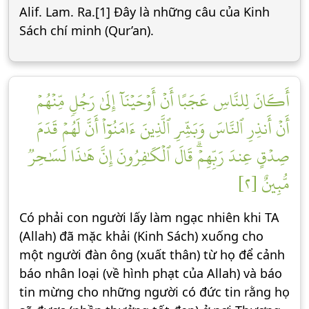
Alif. Lam. Ra.[1] Đây là những câu của Kinh
Sách chí minh (Qur’an).
أَكَانَ لِلنَّاسِ عَجَبًا أَنۡ أَوۡحَيۡنَآ إِلَىٰ رَجُلٖ مِّنۡهُمۡ
أَنۡ أَنذِرِ ٱلنَّاسَ وَبَشِّرِ ٱلَّذِينَ ءَامَنُوٓاْ أَنَّ لَهُمۡ قَدَمَ
صِدۡقٍ عِندَ رَبِّهِمۡۗ قَالَ ٱلۡكَٰفِرُونَ إِنَّ هَٰذَا لَسَٰحِرٞ
مُّبِينٌ [٢]
Có phải con người lấy làm ngạc nhiên khi TA
(Allah) đã mặc khải (Kinh Sách) xuống cho
một người đàn ông (xuất thân) từ họ để cảnh
báo nhân loại (về hình phạt của Allah) và báo
tin mừng cho những người có đức tin rằng họ