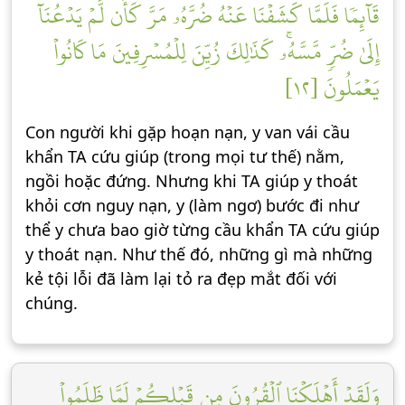
قَآئِمٗا فَلَمَّا كَشَفۡنَا عَنۡهُ ضُرَّهُۥ مَرَّ كَأَن لَّمۡ يَدۡعُنَآ
إِلَىٰ ضُرّٖ مَّسَّهُۥۚ كَذَٰلِكَ زُيِّنَ لِلۡمُسۡرِفِينَ مَا كَانُواْ
يَعۡمَلُونَ [١٢]
Con người khi gặp hoạn nạn, y van vái cầu
khẩn TA cứu giúp (trong mọi tư thế) nằm,
ngồi hoặc đứng. Nhưng khi TA giúp y thoát
khỏi cơn nguy nạn, y (làm ngơ) bước đi như
thể y chưa bao giờ từng cầu khẩn TA cứu giúp
y thoát nạn. Như thế đó, những gì mà những
kẻ tội lỗi đã làm lại tỏ ra đẹp mắt đối với
chúng.
وَلَقَدۡ أَهۡلَكۡنَا ٱلۡقُرُونَ مِن قَبۡلِكُمۡ لَمَّا ظَلَمُواْ