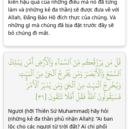
kiến hậu quả của những điều mà nó đã từng
làm và (những kẻ đa thần) sẽ được đưa về với
Allah, Đấng Bảo Hộ đích thực của chúng. Và
những gì mà chúng đã bịa đặt trước đây sẽ
bỏ chúng đi mất.
قُلۡ مَن يَرۡزُقُكُم مِّنَ ٱلسَّمَآءِ وَٱلۡأَرۡضِ أَمَّن يَمۡلِكُ
ٱلسَّمۡعَ وَٱلۡأَبۡصَٰرَ وَمَن يُخۡرِجُ ٱلۡحَيَّ مِنَ ٱلۡمَيِّتِ
وَيُخۡرِجُ ٱلۡمَيِّتَ مِنَ ٱلۡحَيِّ وَمَن يُدَبِّرُ ٱلۡأَمۡرَۚ
فَسَيَقُولُونَ ٱللَّهُۚ فَقُلۡ أَفَلَا تَتَّقُونَ [٣١]
Ngươi (hỡi Thiên Sứ Muhammad) hãy hỏi
(những kẻ đa thần phủ nhận Allah): “Ai ban
lộc cho các ngươi từ trời đất? Ai chi phối