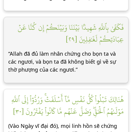
فَكَفَىٰ بِٱللَّهِ شَهِيدَۢا بَيۡنَنَا وَبَيۡنَكُمۡ إِن كُنَّا عَنۡ
عِبَادَتِكُمۡ لَغَٰفِلِينَ [٢٩]
“Allah đã đủ làm nhân chứng cho bọn ta và
các ngươi, và bọn ta đã không biết gì về sự
thờ phượng của các ngươi.”
هُنَالِكَ تَبۡلُواْ كُلُّ نَفۡسٖ مَّآ أَسۡلَفَتۡۚ وَرُدُّوٓاْ إِلَى ٱللَّهِ
مَوۡلَىٰهُمُ ٱلۡحَقِّۖ وَضَلَّ عَنۡهُم مَّا كَانُواْ يَفۡتَرُونَ [٣٠]
(Vào Ngày vĩ đại đó), mọi linh hồn sẽ chứng