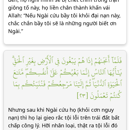
giông tố này, họ liền chân thành khấn vái
Allah: “Nếu Ngài cứu bầy tôi khỏi đại nạn này,
chắc chắn bầy tôi sẽ là những người biết ơn
Ngài.”
فَلَمَّآ أَنجَىٰهُمۡ إِذَا هُمۡ يَبۡغُونَ فِي ٱلۡأَرۡضِ بِغَيۡرِ ٱلۡحَقِّۗ
يَٰٓأَيُّهَا ٱلنَّاسُ إِنَّمَا بَغۡيُكُمۡ عَلَىٰٓ أَنفُسِكُمۖ مَّتَٰعَ
ٱلۡحَيَوٰةِ ٱلدُّنۡيَاۖ ثُمَّ إِلَيۡنَا مَرۡجِعُكُمۡ فَنُنَبِّئُكُم بِمَا
كُنتُمۡ تَعۡمَلُونَ [٢٣]
Nhưng sau khi Ngài cứu họ (khỏi cơn nguy
nạn) thì họ lại gieo rắc tội lỗi trên trái đất bất
chấp công lý. Hỡi nhân loại, thật ra tội lỗi đó