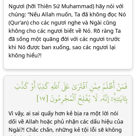
Ngươi (hỡi Thiên Sứ Muhammad) hãy nói với
chúng: “Nếu Allah muốn, Ta đã không đọc Nó
(Qur’an) cho các ngươi nghe và Ngài cũng
không cho các ngươi biết về Nó. Rõ ràng Ta
đã sống một quãng đời với các ngươi trước
khi Nó được ban xuống, sao các ngươi lại
không hiểu?!
فَمَنۡ أَظۡلَمُ مِمَّنِ ٱفۡتَرَىٰ عَلَى ٱللَّهِ كَذِبًا أَوۡ كَذَّبَ
بِـَٔايَٰتِهِۦٓۚ إِنَّهُۥ لَا يُفۡلِحُ ٱلۡمُجۡرِمُونَ [١٧]
Vì vậy, ai sai quấy hơn kẻ bịa ra một lời nói
dối về Allah hoặc phủ nhận các dấu hiệu của
Ngài?! Chắc chắn, những kẻ tội lỗi sẽ không