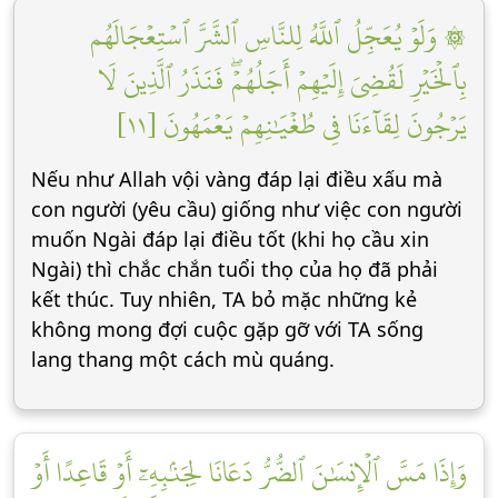
۞ وَلَوۡ يُعَجِّلُ ٱللَّهُ لِلنَّاسِ ٱلشَّرَّ ٱسۡتِعۡجَالَهُم
بِٱلۡخَيۡرِ لَقُضِيَ إِلَيۡهِمۡ أَجَلُهُمۡۖ فَنَذَرُ ٱلَّذِينَ لَا
يَرۡجُونَ لِقَآءَنَا فِي طُغۡيَٰنِهِمۡ يَعۡمَهُونَ [١١]
Nếu như Allah vội vàng đáp lại điều xấu mà
con người (yêu cầu) giống như việc con người
muốn Ngài đáp lại điều tốt (khi họ cầu xin
Ngài) thì chắc chắn tuổi thọ của họ đã phải
kết thúc. Tuy nhiên, TA bỏ mặc những kẻ
không mong đợi cuộc gặp gỡ với TA sống
lang thang một cách mù quáng.
وَإِذَا مَسَّ ٱلۡإِنسَٰنَ ٱلضُّرُّ دَعَانَا لِجَنۢبِهِۦٓ أَوۡ قَاعِدًا أَوۡ