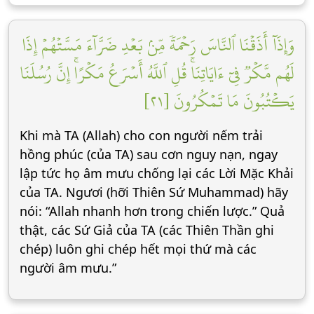
وَإِذَآ أَذَقۡنَا ٱلنَّاسَ رَحۡمَةٗ مِّنۢ بَعۡدِ ضَرَّآءَ مَسَّتۡهُمۡ إِذَا
لَهُم مَّكۡرٞ فِيٓ ءَايَاتِنَاۚ قُلِ ٱللَّهُ أَسۡرَعُ مَكۡرًاۚ إِنَّ رُسُلَنَا
يَكۡتُبُونَ مَا تَمۡكُرُونَ [٢١]
Khi mà TA (Allah) cho con người nếm trải
hồng phúc (của TA) sau cơn nguy nạn, ngay
lập tức họ âm mưu chống lại các Lời Mặc Khải
của TA. Ngươi (hỡi Thiên Sứ Muhammad) hãy
nói: “Allah nhanh hơn trong chiến lược.” Quả
thật, các Sứ Giả của TA (các Thiên Thần ghi
chép) luôn ghi chép hết mọi thứ mà các
người âm mưu.”