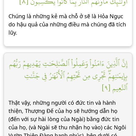
أُوْلَٰٓئِكَ مَأۡوَىٰهُمُ ٱلنَّارُ بِمَا كَانُواْ يَكۡسِبُونَ [٨]
Chúng là những kẻ mà chỗ ở sẽ là Hỏa Ngục
do hậu quả của những điều mà chúng đã tích
lũy.
إِنَّ ٱلَّذِينَ ءَامَنُواْ وَعَمِلُواْ ٱلصَّٰلِحَٰتِ يَهۡدِيهِمۡ رَبُّهُم
بِإِيمَٰنِهِمۡۖ تَجۡرِي مِن تَحۡتِهِمُ ٱلۡأَنۡهَٰرُ فِي جَنَّٰتِ
ٱلنَّعِيمِ [٩]
Thật vậy, những người có đức tin và hành
thiện, Thượng Đế của họ sẽ hướng dẫn họ
(đến với sự hài lòng của Ngài) bằng đức tin
của họ, (và Ngài sẽ thu nhận họ vào) các Ngôi
Vườn Thiên Đàng hạnh phúc), bên dưới có