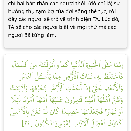
chỉ hại bản thân các ngươi thôi, (đó chỉ là) sự
hưởng thụ tạm bợ của đời sống thế tục, rồi
đây các ngươi sẽ trở về trình diện TA. Lúc đó,
TA sẽ cho các ngươi biết về mọi thứ mà các
ngươi đã từng làm.
إِنَّمَا مَثَلُ ٱلۡحَيَوٰةِ ٱلدُّنۡيَا كَمَآءٍ أَنزَلۡنَٰهُ مِنَ ٱلسَّمَآءِ
فَٱخۡتَلَطَ بِهِۦ نَبَاتُ ٱلۡأَرۡضِ مِمَّا يَأۡكُلُ ٱلنَّاسُ
وَٱلۡأَنۡعَٰمُ حَتَّىٰٓ إِذَآ أَخَذَتِ ٱلۡأَرۡضُ زُخۡرُفَهَا وَٱزَّيَّنَتۡ
وَظَنَّ أَهۡلُهَآ أَنَّهُمۡ قَٰدِرُونَ عَلَيۡهَآ أَتَىٰهَآ أَمۡرُنَا لَيۡلًا
أَوۡ نَهَارٗا فَجَعَلۡنَٰهَا حَصِيدٗا كَأَن لَّمۡ تَغۡنَ بِٱلۡأَمۡسِۚ
كَذَٰلِكَ نُفَصِّلُ ٱلۡأٓيَٰتِ لِقَوۡمٖ يَتَفَكَّرُونَ [٢٤]