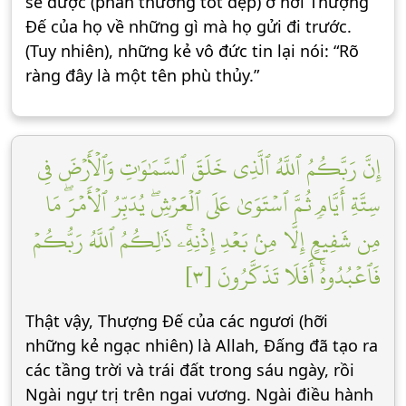
sẽ được (phần thưởng tốt đẹp) ở nơi Thượng
Đế của họ về những gì mà họ gửi đi trước.
(Tuy nhiên), những kẻ vô đức tin lại nói: “Rõ
ràng đây là một tên phù thủy.”
إِنَّ رَبَّكُمُ ٱللَّهُ ٱلَّذِي خَلَقَ ٱلسَّمَٰوَٰتِ وَٱلۡأَرۡضَ فِي
سِتَّةِ أَيَّامٖ ثُمَّ ٱسۡتَوَىٰ عَلَى ٱلۡعَرۡشِۖ يُدَبِّرُ ٱلۡأَمۡرَۖ مَا
مِن شَفِيعٍ إِلَّا مِنۢ بَعۡدِ إِذۡنِهِۦۚ ذَٰلِكُمُ ٱللَّهُ رَبُّكُمۡ
فَٱعۡبُدُوهُۚ أَفَلَا تَذَكَّرُونَ [٣]
Thật vậy, Thượng Đế của các ngươi (hỡi
những kẻ ngạc nhiên) là Allah, Đấng đã tạo ra
các tầng trời và trái đất trong sáu ngày, rồi
Ngài ngự trị trên ngai vương. Ngài điều hành