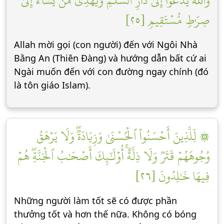
وَٱللَّهُ يَدۡعُوٓاْ إِلَىٰ دَارِ ٱلسَّلَٰمِ وَيَهۡدِي مَن يَشَآءُ إِلَىٰ
صِرَٰطٖ مُّسۡتَقِيمٖ [٢٥]
Allah mời gọi (con người) đến với Ngôi Nhà
Bằng An (Thiên Đàng) và hướng dẫn bất cứ ai
Ngài muốn đến với con đường ngay chính (đó
là tôn giáo Islam).
۞ لِّلَّذِينَ أَحۡسَنُواْ ٱلۡحُسۡنَىٰ وَزِيَادَةٞۖ وَلَا يَرۡهَقُ
وُجُوهَهُمۡ قَتَرٞ وَلَا ذِلَّةٌۚ أُوْلَٰٓئِكَ أَصۡحَٰبُ ٱلۡجَنَّةِۖ هُمۡ
فِيهَا خَٰلِدُونَ [٢٦]
Những người làm tốt sẽ có được phần
thưởng tốt và hơn thế nữa. Không có bóng