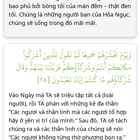
bao phủ bởi bóng tối của màn đêm – thật đen
tối. Chúng là những người bạn của Hỏa Ngục,
chúng sẽ sống trong đó mãi mãi.
وَيَوۡمَ نَحۡشُرُهُمۡ جَمِيعٗا ثُمَّ نَقُولُ لِلَّذِينَ أَشۡرَكُواْ
مَكَانَكُمۡ أَنتُمۡ وَشُرَكَآؤُكُمۡۚ فَزَيَّلۡنَا بَيۡنَهُمۡۖ وَقَالَ
شُرَكَآؤُهُم مَّا كُنتُمۡ إِيَّانَا تَعۡبُدُونَ [٢٨]
Vào Ngày mà TA sẽ triệu tập tất cả (loài
người), rồi TA phán với những kẻ đa thần:
“Các ngươi và thần linh mà các ngươi tổ hợp
hãy ở yên vị trí của mình.” Sau đó, TA sẽ tách
chúng ra và các thần linh của chúng sẽ nói:
“Các ngươi không từng thờ phượng bọn ta.”