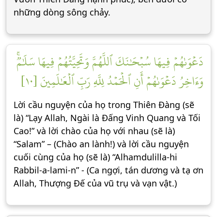
những dòng sông chảy.
دَعۡوَىٰهُمۡ فِيهَا سُبۡحَٰنَكَ ٱللَّهُمَّ وَتَحِيَّتُهُمۡ فِيهَا سَلَٰمٞۚ
وَءَاخِرُ دَعۡوَىٰهُمۡ أَنِ ٱلۡحَمۡدُ لِلَّهِ رَبِّ ٱلۡعَٰلَمِينَ [١٠]
Lời cầu nguyện của họ trong Thiên Đàng (sẽ
là) “Lạy Allah, Ngài là Đấng Vinh Quang và Tối
Cao!” và lời chào của họ với nhau (sẽ là)
“Salam” – (Chào an lành!) và lời cầu nguyện
cuối cùng của họ (sẽ là) “Alhamdulilla-hi
Rabbil-a-lami-n” - (Ca ngợi, tán dương và tạ ơn
Allah, Thượng Đế của vũ trụ và vạn vật.)