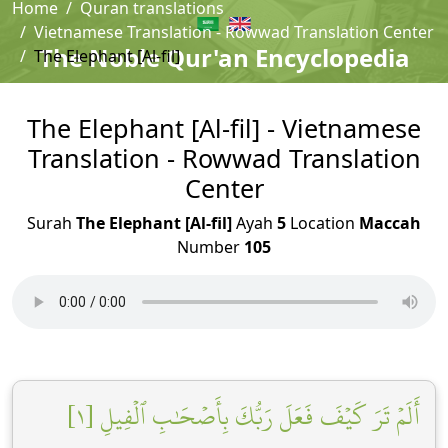
Home
Quran translations
Vietnamese Translation - Rowwad Translation Center
The Noble Qur'an Encyclopedia
The Elephant [Al-fil]
The Elephant [Al-fil] - Vietnamese
Translation - Rowwad Translation
Center
Surah
The Elephant [Al-fil]
Ayah
5
Location
Maccah
Number
105
أَلَمۡ تَرَ كَيۡفَ فَعَلَ رَبُّكَ بِأَصۡحَٰبِ ٱلۡفِيلِ [١]