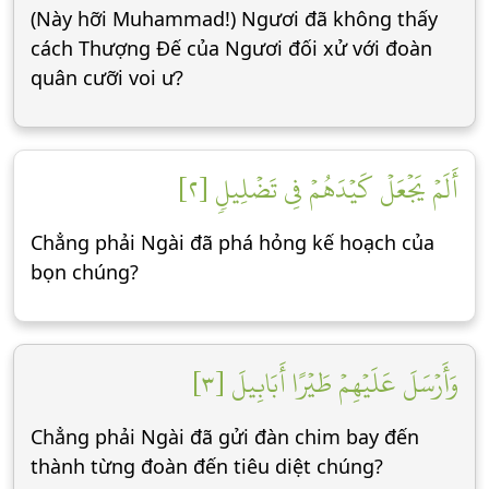
(Này hỡi Muhammad!) Ngươi đã không thấy
cách Thượng Đế của Ngươi đối xử với đoàn
quân cưỡi voi ư?
أَلَمۡ يَجۡعَلۡ كَيۡدَهُمۡ فِي تَضۡلِيلٖ [٢]
Chẳng phải Ngài đã phá hỏng kế hoạch của
bọn chúng?
وَأَرۡسَلَ عَلَيۡهِمۡ طَيۡرًا أَبَابِيلَ [٣]
Chẳng phải Ngài đã gửi đàn chim bay đến
thành từng đoàn đến tiêu diệt chúng?