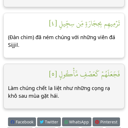
تَرۡمِيهِم بِحِجَارَةٖ مِّن سِجِّيلٖ [٤]
(Đàn chim) đã ném chúng với những viên đá
Sijjil.
فَجَعَلَهُمۡ كَعَصۡفٖ مَّأۡكُولِۭ [٥]
Làm chúng chết la liệt như những cọng rạ
khô sau mùa gặt hái.
Facebook
Twitter
WhatsApp
Pinterest