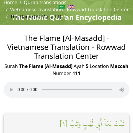
Home
Quran translations
Vietnamese Translation - Rowwad Translation Center
The Noble Qur'an Encyclopedia
The Flame [Al-Masadd]
The Flame [Al-Masadd] -
Vietnamese Translation - Rowwad
Translation Center
Surah
The Flame [Al-Masadd]
Ayah
5
Location
Maccah
Number
111
تَبَّتۡ يَدَآ أَبِي لَهَبٖ وَتَبَّ [١]