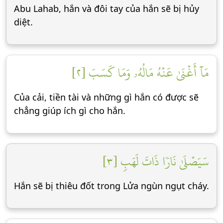
Abu Lahab, hắn và đôi tay của hắn sẽ bị hủy
diệt.
مَآ أَغۡنَىٰ عَنۡهُ مَالُهُۥ وَمَا كَسَبَ [٢]
Của cải, tiền tài và những gì hắn có được sẽ
chẳng giúp ích gì cho hắn.
سَيَصۡلَىٰ نَارٗا ذَاتَ لَهَبٖ [٣]
Hắn sẽ bị thiêu đốt trong Lửa ngùn ngụt cháy.