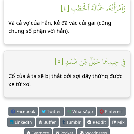
وَٱمۡرَأَتُهُۥ حَمَّالَةَ ٱلۡحَطَبِ [٤]
Và cả vợ của hắn, kẻ đã vác củi gai (cũng
chung số phận với hắn).
فِي جِيدِهَا حَبۡلٞ مِّن مَّسَدِۭ [٥]
Cổ của ả ta sẽ bị thắt bởi sợi dây thừng được
xe từ xơ.
Facebook
Twitter
WhatsApp
Pinterest
LinkedIn
Buffer
Tumblr
Reddit
Mix
Evernote
Pocket
Wordpress