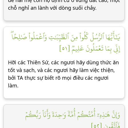
để hai mẹ con họ định cư ở vùng đất cao, một
chỗ nghỉ an lành với dòng suối chảy.
يَٰٓأَيُّهَا ٱلرُّسُلُ كُلُواْ مِنَ ٱلطَّيِّبَٰتِ وَٱعۡمَلُواْ صَٰلِحًاۖ
إِنِّي بِمَا تَعۡمَلُونَ عَلِيمٞ [٥١]
Hỡi các Thiên Sứ, các ngươi hãy dùng thức ăn
tốt và sạch, và các ngươi hãy làm việc thiện,
bởi TA thực sự biết rõ mọi điều các ngươi
làm.
وَإِنَّ هَٰذِهِۦٓ أُمَّتُكُمۡ أُمَّةٗ وَٰحِدَةٗ وَأَنَا۠ رَبُّكُمۡ
فَٱتَّقُونِ [٥٢]