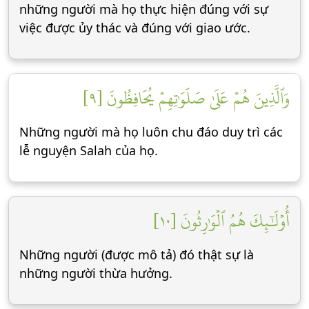
những người mà họ thực hiện đúng với sự
việc được ủy thác và đúng với giao ước.
وَٱلَّذِينَ هُمۡ عَلَىٰ صَلَوَٰتِهِمۡ يُحَافِظُونَ [٩]
Những người mà họ luôn chu đáo duy trì các
lễ nguyện Salah của họ.
أُوْلَٰٓئِكَ هُمُ ٱلۡوَٰرِثُونَ [١٠]
Những người (được mô tả) đó thật sự là
những người thừa hưởng.