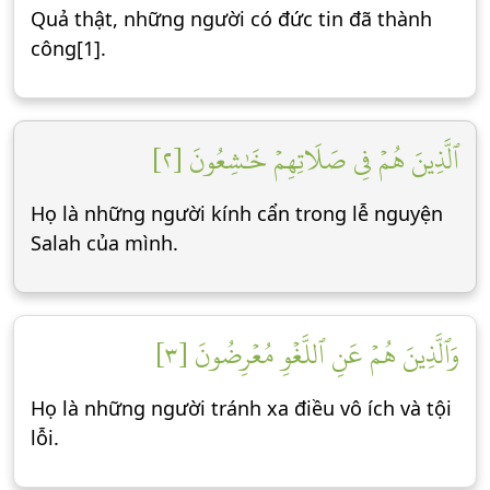
Quả thật, những người có đức tin đã thành
công[1].
ٱلَّذِينَ هُمۡ فِي صَلَاتِهِمۡ خَٰشِعُونَ [٢]
Họ là những người kính cẩn trong lễ nguyện
Salah của mình.
وَٱلَّذِينَ هُمۡ عَنِ ٱللَّغۡوِ مُعۡرِضُونَ [٣]
Họ là những người tránh xa điều vô ích và tội
lỗi.