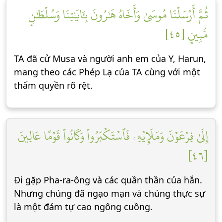
ثُمَّ أَرۡسَلۡنَا مُوسَىٰ وَأَخَاهُ هَٰرُونَ بِـَٔايَٰتِنَا وَسُلۡطَٰنٖ
مُّبِينٍ [٤٥]
TA đã cử Musa và người anh em của Y, Harun,
mang theo các Phép Lạ của TA cùng với một
thẩm quyền rõ rệt.
إِلَىٰ فِرۡعَوۡنَ وَمَلَإِيْهِۦ فَٱسۡتَكۡبَرُواْ وَكَانُواْ قَوۡمًا عَالِينَ
[٤٦]
Đi gặp Pha-ra-ông và các quần thần của hắn.
Nhưng chúng đã ngạo mạn và chúng thực sự
là một đám tự cao ngông cuồng.