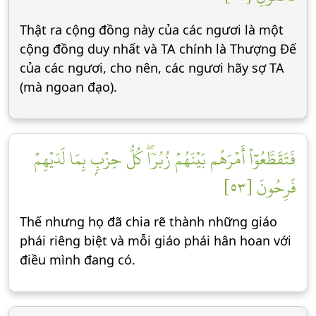
Thật ra cộng đồng này của các ngươi là một
cộng đồng duy nhất và TA chính là Thượng Đế
của các ngươi, cho nên, các ngươi hãy sợ TA
(mà ngoan đạo).
فَتَقَطَّعُوٓاْ أَمۡرَهُم بَيۡنَهُمۡ زُبُرٗاۖ كُلُّ حِزۡبِۭ بِمَا لَدَيۡهِمۡ
فَرِحُونَ [٥٣]
Thế nhưng họ đã chia rẽ thành những giáo
phái riêng biệt và mỗi giáo phái hân hoan với
điều mình đang có.