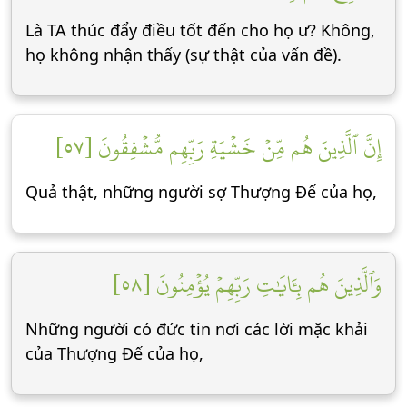
Là TA thúc đẩy điều tốt đến cho họ ư? Không,
họ không nhận thấy (sự thật của vấn đề).
إِنَّ ٱلَّذِينَ هُم مِّنۡ خَشۡيَةِ رَبِّهِم مُّشۡفِقُونَ [٥٧]
Quả thật, những người sợ Thượng Đế của họ,
وَٱلَّذِينَ هُم بِـَٔايَٰتِ رَبِّهِمۡ يُؤۡمِنُونَ [٥٨]
Những người có đức tin nơi các lời mặc khải
của Thượng Đế của họ,