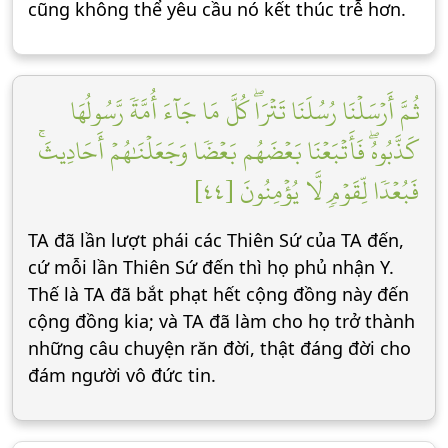
cũng không thể yêu cầu nó kết thúc trễ hơn.
ثُمَّ أَرۡسَلۡنَا رُسُلَنَا تَتۡرَاۖ كُلَّ مَا جَآءَ أُمَّةٗ رَّسُولُهَا
كَذَّبُوهُۖ فَأَتۡبَعۡنَا بَعۡضَهُم بَعۡضٗا وَجَعَلۡنَٰهُمۡ أَحَادِيثَۚ
فَبُعۡدٗا لِّقَوۡمٖ لَّا يُؤۡمِنُونَ [٤٤]
TA đã lần lượt phái các Thiên Sứ của TA đến,
cứ mỗi lần Thiên Sứ đến thì họ phủ nhận Y.
Thế là TA đã bắt phạt hết cộng đồng này đến
cộng đồng kia; và TA đã làm cho họ trở thành
những câu chuyện răn đời, thật đáng đời cho
đám người vô đức tin.