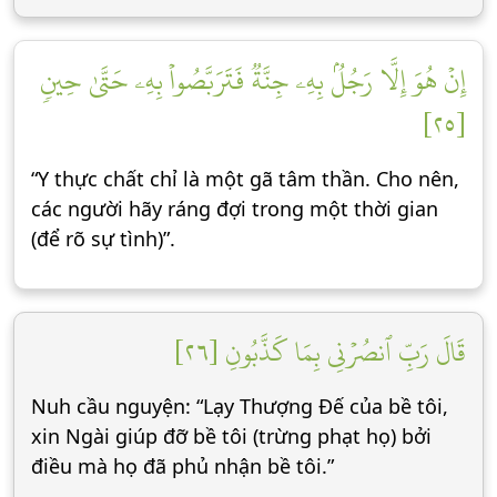
إِنۡ هُوَ إِلَّا رَجُلُۢ بِهِۦ جِنَّةٞ فَتَرَبَّصُواْ بِهِۦ حَتَّىٰ حِينٖ
[٢٥]
“Y thực chất chỉ là một gã tâm thần. Cho nên,
các người hãy ráng đợi trong một thời gian
(để rõ sự tình)”.
قَالَ رَبِّ ٱنصُرۡنِي بِمَا كَذَّبُونِ [٢٦]
Nuh cầu nguyện: “Lạy Thượng Đế của bề tôi,
xin Ngài giúp đỡ bề tôi (trừng phạt họ) bởi
điều mà họ đã phủ nhận bề tôi.”