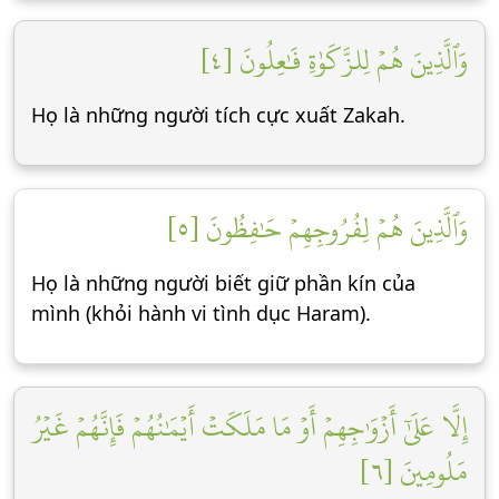
وَٱلَّذِينَ هُمۡ لِلزَّكَوٰةِ فَٰعِلُونَ [٤]
Họ là những người tích cực xuất Zakah.
وَٱلَّذِينَ هُمۡ لِفُرُوجِهِمۡ حَٰفِظُونَ [٥]
Họ là những người biết giữ phần kín của
mình (khỏi hành vi tình dục Haram).
إِلَّا عَلَىٰٓ أَزۡوَٰجِهِمۡ أَوۡ مَا مَلَكَتۡ أَيۡمَٰنُهُمۡ فَإِنَّهُمۡ غَيۡرُ
مَلُومِينَ [٦]