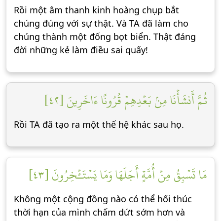
Rồi một âm thanh kinh hoàng chụp bắt
chúng đúng với sự thật. Và TA đã làm cho
chúng thành một đống bọt biển. Thật đáng
đời những kẻ làm điều sai quấy!
ثُمَّ أَنشَأۡنَا مِنۢ بَعۡدِهِمۡ قُرُونًا ءَاخَرِينَ [٤٢]
Rồi TA đã tạo ra một thế hệ khác sau họ.
مَا تَسۡبِقُ مِنۡ أُمَّةٍ أَجَلَهَا وَمَا يَسۡتَـٔۡخِرُونَ [٤٣]
Không một cộng đồng nào có thể hối thúc
thời hạn của mình chấm dứt sớm hơn và