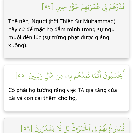
فَذَرۡهُمۡ فِي غَمۡرَتِهِمۡ حَتَّىٰ حِينٍ [٥٤]
Thế nên, Ngươi (hỡi Thiên Sứ Muhammad)
hãy cứ để mặc họ đắm mình trong sự ngu
muội đến lúc (sự trừng phạt được giáng
xuống).
أَيَحۡسَبُونَ أَنَّمَا نُمِدُّهُم بِهِۦ مِن مَّالٖ وَبَنِينَ [٥٥]
Có phải họ tưởng rằng việc TA gia tăng của
cải và con cái thêm cho họ,
نُسَارِعُ لَهُمۡ فِي ٱلۡخَيۡرَٰتِۚ بَل لَّا يَشۡعُرُونَ [٥٦]