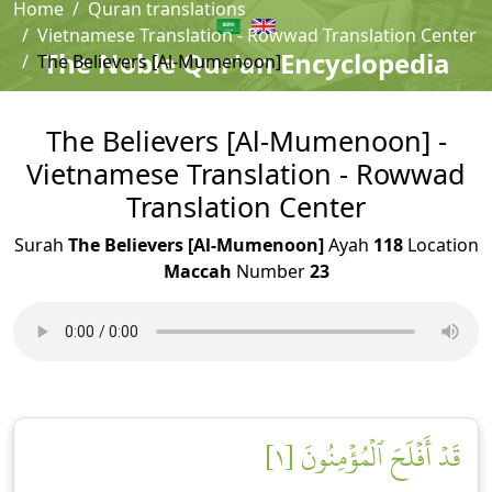
Home
Quran translations
Vietnamese Translation - Rowwad Translation Center
The Noble Qur'an Encyclopedia
The Believers [Al-Mumenoon]
The Believers [Al-Mumenoon] -
Vietnamese Translation - Rowwad
Translation Center
Surah
The Believers [Al-Mumenoon]
Ayah
118
Location
Maccah
Number
23
قَدۡ أَفۡلَحَ ٱلۡمُؤۡمِنُونَ [١]