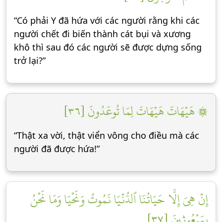
“Có phải Y đã hứa với các người rằng khi các
người chết đi biến thành cát bụi và xương
khô thì sau đó các người sẽ được dựng sống
trở lại?”
۞ هَيۡهَاتَ هَيۡهَاتَ لِمَا تُوعَدُونَ [٣٦]
“Thật xa vời, thật viển vông cho điều mà các
người đã được hứa!”
إِنۡ هِيَ إِلَّا حَيَاتُنَا ٱلدُّنۡيَا نَمُوتُ وَنَحۡيَا وَمَا نَحۡنُ
بِمَبۡعُوثِينَ [٣٧]