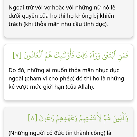
Ngoại trừ với vợ hoặc với những nữ nô lệ
dưới quyền của họ thì họ không bị khiển
trách (khi thỏa mãn nhu cầu tình dục).
فَمَنِ ٱبۡتَغَىٰ وَرَآءَ ذَٰلِكَ فَأُوْلَٰٓئِكَ هُمُ ٱلۡعَادُونَ [٧]
Do đó, những ai muốn thỏa mãn nhục dục
ngoài (phạm vi cho phép) đó thì họ là những
kẻ vượt mức giới hạn (của Allah).
وَٱلَّذِينَ هُمۡ لِأَمَٰنَٰتِهِمۡ وَعَهۡدِهِمۡ رَٰعُونَ [٨]
(Những người có đức tin thành công) là