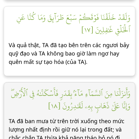
وَلَقَدۡ خَلَقۡنَا فَوۡقَكُمۡ سَبۡعَ طَرَآئِقَ وَمَا كُنَّا عَنِ
ٱلۡخَلۡقِ غَٰفِلِينَ [١٧]
Và quả thật, TA đã tạo bên trên các ngươi bảy
quỹ đạo và TA không bao giờ làm ngơ hay
quên mất sự tạo hóa (của TA).
وَأَنزَلۡنَا مِنَ ٱلسَّمَآءِ مَآءَۢ بِقَدَرٖ فَأَسۡكَنَّٰهُ فِي ٱلۡأَرۡضِۖ
وَإِنَّا عَلَىٰ ذَهَابِۭ بِهِۦ لَقَٰدِرُونَ [١٨]
TA đã ban mưa từ trên trời xuống theo mức
lượng nhất định rồi giữ nó lại trong đất; và
chắc chắn TA thừa khả năng tháo bỏ nó đi.