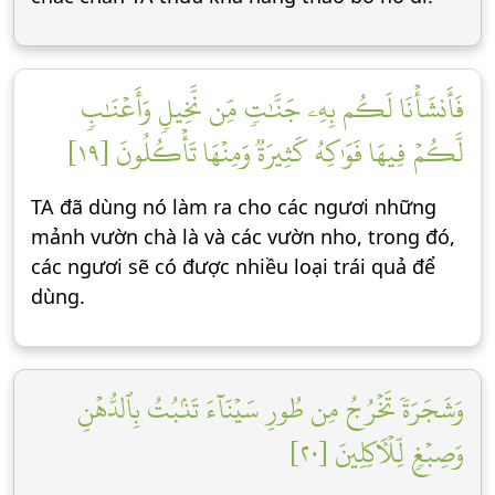
فَأَنشَأۡنَا لَكُم بِهِۦ جَنَّٰتٖ مِّن نَّخِيلٖ وَأَعۡنَٰبٖ
لَّكُمۡ فِيهَا فَوَٰكِهُ كَثِيرَةٞ وَمِنۡهَا تَأۡكُلُونَ [١٩]
TA đã dùng nó làm ra cho các ngươi những
mảnh vườn chà là và các vườn nho, trong đó,
các ngươi sẽ có được nhiều loại trái quả để
dùng.
وَشَجَرَةٗ تَخۡرُجُ مِن طُورِ سَيۡنَآءَ تَنۢبُتُ بِٱلدُّهۡنِ
وَصِبۡغٖ لِّلۡأٓكِلِينَ [٢٠]