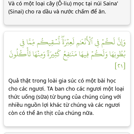
Và có một loại cây (Ô-liu) mọc tại núi Saina'
(Sinai) cho ra dầu và nước chấm để ăn.
وَإِنَّ لَكُمۡ فِي ٱلۡأَنۡعَٰمِ لَعِبۡرَةٗۖ نُّسۡقِيكُم مِّمَّا فِي
بُطُونِهَا وَلَكُمۡ فِيهَا مَنَٰفِعُ كَثِيرَةٞ وَمِنۡهَا تَأۡكُلُونَ
[٢١]
Quả thật trong loài gia súc có một bài học
cho các ngươi. TA ban cho các ngươi một loại
thức uống (sữa) từ bụng của chúng cùng với
nhiều nguồn lợi khác từ chúng và các ngươi
còn có thể ăn thịt của chúng nữa.