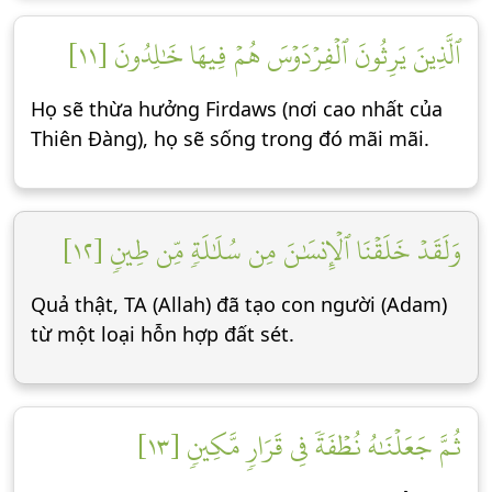
ٱلَّذِينَ يَرِثُونَ ٱلۡفِرۡدَوۡسَ هُمۡ فِيهَا خَٰلِدُونَ [١١]
Họ sẽ thừa hưởng Firdaws (nơi cao nhất của
Thiên Đàng), họ sẽ sống trong đó mãi mãi.
وَلَقَدۡ خَلَقۡنَا ٱلۡإِنسَٰنَ مِن سُلَٰلَةٖ مِّن طِينٖ [١٢]
Quả thật, TA (Allah) đã tạo con người (Adam)
từ một loại hỗn hợp đất sét.
ثُمَّ جَعَلۡنَٰهُ نُطۡفَةٗ فِي قَرَارٖ مَّكِينٖ [١٣]