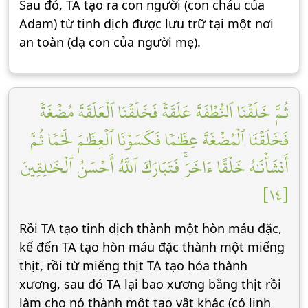
Sau đó, TA tạo ra con người (con cháu của
Adam) từ tinh dịch được lưu trữ tại một nơi
an toàn (dạ con của người mẹ).
ثُمَّ خَلَقۡنَا ٱلنُّطۡفَةَ عَلَقَةٗ فَخَلَقۡنَا ٱلۡعَلَقَةَ مُضۡغَةٗ
فَخَلَقۡنَا ٱلۡمُضۡغَةَ عِظَٰمٗا فَكَسَوۡنَا ٱلۡعِظَٰمَ لَحۡمٗا ثُمَّ
أَنشَأۡنَٰهُ خَلۡقًا ءَاخَرَۚ فَتَبَارَكَ ٱللَّهُ أَحۡسَنُ ٱلۡخَٰلِقِينَ
[١٤]
Rồi TA tạo tinh dịch thành một hòn máu đặc,
kế đến TA tạo hòn máu đặc thành một miếng
thịt, rồi từ miếng thịt TA tạo hóa thành
xương, sau đó TA lại bao xương bằng thịt rồi
làm cho nó thành một tạo vật khác (có linh