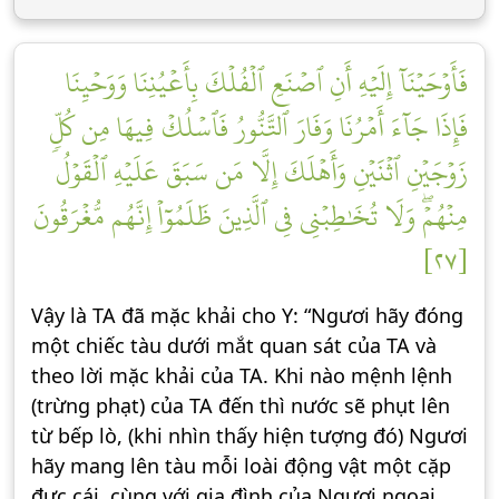
فَأَوۡحَيۡنَآ إِلَيۡهِ أَنِ ٱصۡنَعِ ٱلۡفُلۡكَ بِأَعۡيُنِنَا وَوَحۡيِنَا
فَإِذَا جَآءَ أَمۡرُنَا وَفَارَ ٱلتَّنُّورُ فَٱسۡلُكۡ فِيهَا مِن كُلّٖ
زَوۡجَيۡنِ ٱثۡنَيۡنِ وَأَهۡلَكَ إِلَّا مَن سَبَقَ عَلَيۡهِ ٱلۡقَوۡلُ
مِنۡهُمۡۖ وَلَا تُخَٰطِبۡنِي فِي ٱلَّذِينَ ظَلَمُوٓاْ إِنَّهُم مُّغۡرَقُونَ
[٢٧]
Vậy là TA đã mặc khải cho Y: “Ngươi hãy đóng
một chiếc tàu dưới mắt quan sát của TA và
theo lời mặc khải của TA. Khi nào mệnh lệnh
(trừng phạt) của TA đến thì nước sẽ phụt lên
từ bếp lò, (khi nhìn thấy hiện tượng đó) Ngươi
hãy mang lên tàu mỗi loài động vật một cặp
đực cái, cùng với gia đình của Ngươi ngoại