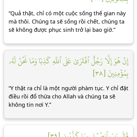
“Quả thật, chỉ có một cuộc sống thế gian này
mà thôi. Chúng ta sẽ sống rồi chết, chúng ta
sẽ không được phục sinh trở lại bao giờ.”
إِنۡ هُوَ إِلَّا رَجُلٌ ٱفۡتَرَىٰ عَلَى ٱللَّهِ كَذِبٗا وَمَا نَحۡنُ لَهُۥ
بِمُؤۡمِنِينَ [٣٨]
“Y thật ra chỉ là một người phàm tục. Y chỉ đặt
điều rồi đổ thừa cho Allah và chúng ta sẽ
không tin nơi Y.”
قَالَ رَبِّ ٱنصُرۡنِي بِمَا كَذَّبُونِ [٣٩]