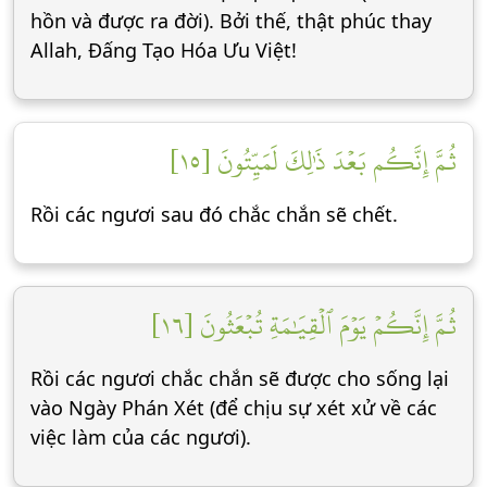
hồn và được ra đời). Bởi thế, thật phúc thay
Allah, Đấng Tạo Hóa Ưu Việt!
ثُمَّ إِنَّكُم بَعۡدَ ذَٰلِكَ لَمَيِّتُونَ [١٥]
Rồi các ngươi sau đó chắc chắn sẽ chết.
ثُمَّ إِنَّكُمۡ يَوۡمَ ٱلۡقِيَٰمَةِ تُبۡعَثُونَ [١٦]
Rồi các ngươi chắc chắn sẽ được cho sống lại
vào Ngày Phán Xét (để chịu sự xét xử về các
việc làm của các ngươi).