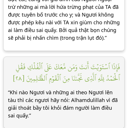
trừ những ai mà lời hứa trừng phạt của TA đã
được tuyên bố trước cho y; và Ngươi không
được phép kêu nài với TA xin giùm cho những
ai làm điều sai quấy. Bởi quả thật bọn chúng
sẽ phải bị nhấn chìm (trong trận lụt đó).”
فَإِذَا ٱسۡتَوَيۡتَ أَنتَ وَمَن مَّعَكَ عَلَى ٱلۡفُلۡكِ فَقُلِ
ٱلۡحَمۡدُ لِلَّهِ ٱلَّذِي نَجَّىٰنَا مِنَ ٱلۡقَوۡمِ ٱلظَّٰلِمِينَ [٢٨]
“Khi nào Ngươi và những ai theo Ngươi lên
tàu thì các ngươi hãy nói: Alhamdulillah vì đã
giải thoát bầy tôi khỏi đám người làm điều
sai quấy.”