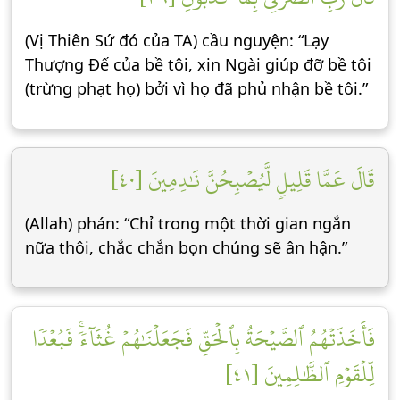
(Vị Thiên Sứ đó của TA) cầu nguyện: “Lạy
Thượng Đế của bề tôi, xin Ngài giúp đỡ bề tôi
(trừng phạt họ) bởi vì họ đã phủ nhận bề tôi.”
قَالَ عَمَّا قَلِيلٖ لَّيُصۡبِحُنَّ نَٰدِمِينَ [٤٠]
(Allah) phán: “Chỉ trong một thời gian ngắn
nữa thôi, chắc chắn bọn chúng sẽ ân hận.”
فَأَخَذَتۡهُمُ ٱلصَّيۡحَةُ بِٱلۡحَقِّ فَجَعَلۡنَٰهُمۡ غُثَآءٗۚ فَبُعۡدٗا
لِّلۡقَوۡمِ ٱلظَّٰلِمِينَ [٤١]