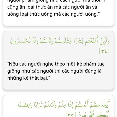
cũng ăn loại thức ăn mà các người ăn và
uống loại thức uống mà các người uống.”
وَلَئِنۡ أَطَعۡتُم بَشَرٗا مِّثۡلَكُمۡ إِنَّكُمۡ إِذٗا لَّخَٰسِرُونَ
[٣٤]
“Nếu các người nghe theo một kẻ phàm tục
giống như các người thì các người đúng là
những kẻ thất bại.”
أَيَعِدُكُمۡ أَنَّكُمۡ إِذَا مِتُّمۡ وَكُنتُمۡ تُرَابٗا وَعِظَٰمًا
أَنَّكُم مُّخۡرَجُونَ [٣٥]