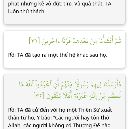
phạt những kẻ vô đức tin). Và quả thật, TA
luôn thử thách.
ثُمَّ أَنشَأۡنَا مِنۢ بَعۡدِهِمۡ قَرۡنًا ءَاخَرِينَ [٣١]
Rồi TA đã tạo ra một thế hệ khác sau họ.
فَأَرۡسَلۡنَا فِيهِمۡ رَسُولٗا مِّنۡهُمۡ أَنِ ٱعۡبُدُواْ ٱللَّهَ مَا
لَكُم مِّنۡ إِلَٰهٍ غَيۡرُهُۥٓۚ أَفَلَا تَتَّقُونَ [٣٢]
Rồi TA đã cử đến với họ một Thiên Sứ xuất
thân từ họ, Y bảo: “Các người hãy tôn thờ
Allah, các người không có Thượng Đế nào