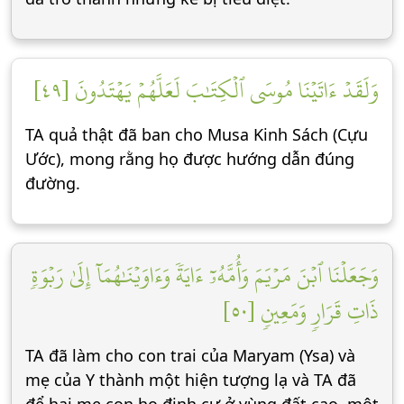
وَلَقَدۡ ءَاتَيۡنَا مُوسَى ٱلۡكِتَٰبَ لَعَلَّهُمۡ يَهۡتَدُونَ [٤٩]
TA quả thật đã ban cho Musa Kinh Sách (Cựu
Ước), mong rằng họ được hướng dẫn đúng
đường.
وَجَعَلۡنَا ٱبۡنَ مَرۡيَمَ وَأُمَّهُۥٓ ءَايَةٗ وَءَاوَيۡنَٰهُمَآ إِلَىٰ رَبۡوَةٖ
ذَاتِ قَرَارٖ وَمَعِينٖ [٥٠]
TA đã làm cho con trai của Maryam (Ysa) và
mẹ của Y thành một hiện tượng lạ và TA đã