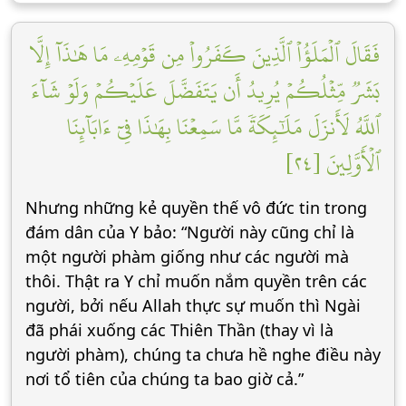
فَقَالَ ٱلۡمَلَؤُاْ ٱلَّذِينَ كَفَرُواْ مِن قَوۡمِهِۦ مَا هَٰذَآ إِلَّا
بَشَرٞ مِّثۡلُكُمۡ يُرِيدُ أَن يَتَفَضَّلَ عَلَيۡكُمۡ وَلَوۡ شَآءَ
ٱللَّهُ لَأَنزَلَ مَلَٰٓئِكَةٗ مَّا سَمِعۡنَا بِهَٰذَا فِيٓ ءَابَآئِنَا
ٱلۡأَوَّلِينَ [٢٤]
Nhưng những kẻ quyền thế vô đức tin trong
đám dân của Y bảo: “Người này cũng chỉ là
một người phàm giống như các người mà
thôi. Thật ra Y chỉ muốn nắm quyền trên các
người, bởi nếu Allah thực sự muốn thì Ngài
đã phái xuống các Thiên Thần (thay vì là
người phàm), chúng ta chưa hề nghe điều này
nơi tổ tiên của chúng ta bao giờ cả.”