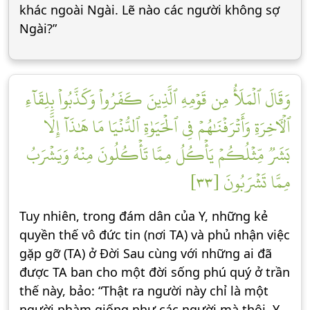
khác ngoài Ngài. Lẽ nào các người không sợ
Ngài?”
وَقَالَ ٱلۡمَلَأُ مِن قَوۡمِهِ ٱلَّذِينَ كَفَرُواْ وَكَذَّبُواْ بِلِقَآءِ
ٱلۡأٓخِرَةِ وَأَتۡرَفۡنَٰهُمۡ فِي ٱلۡحَيَوٰةِ ٱلدُّنۡيَا مَا هَٰذَآ إِلَّا
بَشَرٞ مِّثۡلُكُمۡ يَأۡكُلُ مِمَّا تَأۡكُلُونَ مِنۡهُ وَيَشۡرَبُ
مِمَّا تَشۡرَبُونَ [٣٣]
Tuy nhiên, trong đám dân của Y, những kẻ
quyền thế vô đức tin (nơi TA) và phủ nhận việc
gặp gỡ (TA) ở Đời Sau cùng với những ai đã
được TA ban cho một đời sống phú quý ở trần
thế này, bảo: “Thật ra người này chỉ là một
người phàm giống như các người mà thôi. Y