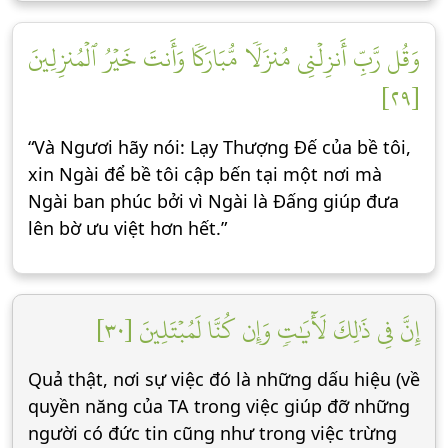
وَقُل رَّبِّ أَنزِلۡنِي مُنزَلٗا مُّبَارَكٗا وَأَنتَ خَيۡرُ ٱلۡمُنزِلِينَ
[٢٩]
“Và Ngươi hãy nói: Lạy Thượng Đế của bề tôi,
xin Ngài để bề tôi cập bến tại một nơi mà
Ngài ban phúc bởi vì Ngài là Đấng giúp đưa
lên bờ ưu việt hơn hết.”
إِنَّ فِي ذَٰلِكَ لَأٓيَٰتٖ وَإِن كُنَّا لَمُبۡتَلِينَ [٣٠]
Quả thật, nơi sự việc đó là những dấu hiệu (về
quyền năng của TA trong việc giúp đỡ những
người có đức tin cũng như trong việc trừng