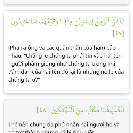
فَقَالُوٓاْ أَنُؤۡمِنُ لِبَشَرَيۡنِ مِثۡلِنَا وَقَوۡمُهُمَا لَنَا عَٰبِدُونَ
[٤٧]
(Pha-ra-ông và các quần thần của hắn) bảo
nhau: “Chẳng lẽ chúng ta phải tin vào hai tên
người phàm giống như chúng ta trong khi
đám dân của hai tên đó lại là những nô lệ của
chúng ta ư?”
فَكَذَّبُوهُمَا فَكَانُواْ مِنَ ٱلۡمُهۡلَكِينَ [٤٨]
Thế nên chúng đã phủ nhận hai người họ và
đã trở thành những kẻ bị tiêu diệt.