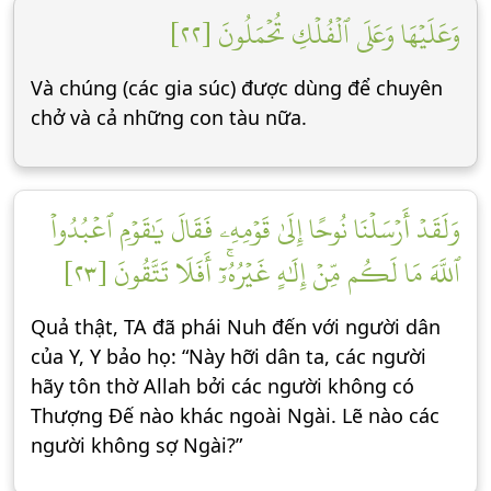
وَعَلَيۡهَا وَعَلَى ٱلۡفُلۡكِ تُحۡمَلُونَ [٢٢]
Và chúng (các gia súc) được dùng để chuyên
chở và cả những con tàu nữa.
وَلَقَدۡ أَرۡسَلۡنَا نُوحًا إِلَىٰ قَوۡمِهِۦ فَقَالَ يَٰقَوۡمِ ٱعۡبُدُواْ
ٱللَّهَ مَا لَكُم مِّنۡ إِلَٰهٍ غَيۡرُهُۥٓۚ أَفَلَا تَتَّقُونَ [٢٣]
Quả thật, TA đã phái Nuh đến với người dân
của Y, Y bảo họ: “Này hỡi dân ta, các người
hãy tôn thờ Allah bởi các người không có
Thượng Đế nào khác ngoài Ngài. Lẽ nào các
người không sợ Ngài?”