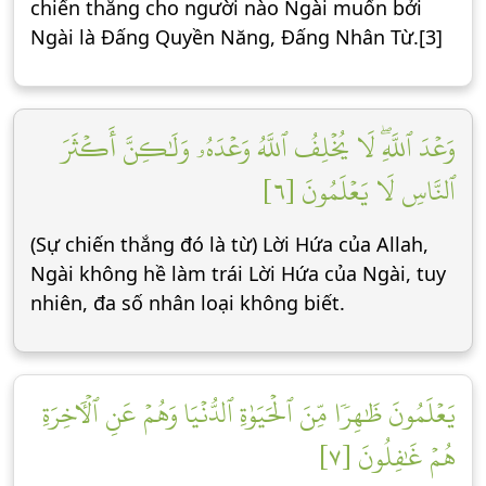
chiến thắng cho người nào Ngài muốn bởi
Ngài là Đấng Quyền Năng, Đấng Nhân Từ.[3]
وَعۡدَ ٱللَّهِۖ لَا يُخۡلِفُ ٱللَّهُ وَعۡدَهُۥ وَلَٰكِنَّ أَكۡثَرَ
ٱلنَّاسِ لَا يَعۡلَمُونَ [٦]
(Sự chiến thắng đó là từ) Lời Hứa của Allah,
Ngài không hề làm trái Lời Hứa của Ngài, tuy
nhiên, đa số nhân loại không biết.
يَعۡلَمُونَ ظَٰهِرٗا مِّنَ ٱلۡحَيَوٰةِ ٱلدُّنۡيَا وَهُمۡ عَنِ ٱلۡأٓخِرَةِ
هُمۡ غَٰفِلُونَ [٧]