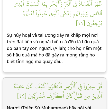
ظَهَرَ ٱلۡفَسَادُ فِي ٱلۡبَرِّ وَٱلۡبَحۡرِ بِمَا كَسَبَتۡ أَيۡدِي
ٱلنَّاسِ لِيُذِيقَهُم بَعۡضَ ٱلَّذِي عَمِلُواْ لَعَلَّهُمۡ
يَرۡجِعُونَ [٤١]
Sự hủy hoại và tai ương xảy ra khắp mọi nơi
trên đất liền và ngoài biển cả đều là hậu quả
do bàn tay con người. (Allah) cho họ nếm một
số hậu quả mà họ đã gây ra mong rằng họ
biết tỉnh ngộ mà quay đầu.
قُلۡ سِيرُواْ فِي ٱلۡأَرۡضِ فَٱنظُرُواْ كَيۡفَ كَانَ عَٰقِبَةُ
ٱلَّذِينَ مِن قَبۡلُۚ كَانَ أَكۡثَرُهُم مُّشۡرِكِينَ [٤٢]
Ngươi (Thiên Sứ Muhammad) hãy nói với