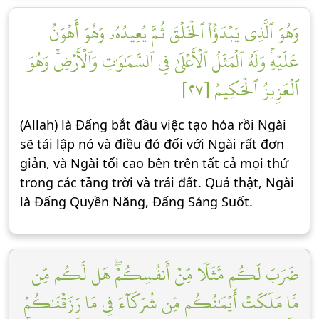
وَهُوَ ٱلَّذِي يَبۡدَؤُاْ ٱلۡخَلۡقَ ثُمَّ يُعِيدُهُۥ وَهُوَ أَهۡوَنُ
عَلَيۡهِۚ وَلَهُ ٱلۡمَثَلُ ٱلۡأَعۡلَىٰ فِي ٱلسَّمَٰوَٰتِ وَٱلۡأَرۡضِۚ وَهُوَ
ٱلۡعَزِيزُ ٱلۡحَكِيمُ [٢٧]
(Allah) là Đấng bắt đầu việc tạo hóa rồi Ngài
sẽ tái lập nó và điều đó đối với Ngài rất đơn
giản, và Ngài tối cao bên trên tất cả mọi thứ
trong các tầng trời và trái đất. Quả thật, Ngài
là Đấng Quyền Năng, Đấng Sáng Suốt.
ضَرَبَ لَكُم مَّثَلٗا مِّنۡ أَنفُسِكُمۡۖ هَل لَّكُم مِّن
مَّا مَلَكَتۡ أَيۡمَٰنُكُم مِّن شُرَكَآءَ فِي مَا رَزَقۡنَٰكُمۡ