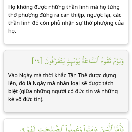
Họ không được những thần linh mà họ từng
thờ phượng đứng ra can thiệp, ngược lại, các
thần linh đó còn phủ nhận sự thờ phượng của
họ.
وَيَوۡمَ تَقُومُ ٱلسَّاعَةُ يَوۡمَئِذٖ يَتَفَرَّقُونَ [١٤]
Vào Ngày mà thời khắc Tận Thế được dựng
lên, đó là Ngày mà nhân loại sẽ được tách
biệt (giữa những người có đức tin và những
kẻ vô đức tin).
فَأَمَّا ٱلَّذِينَ ءَامَنُواْ وَعَمِلُواْ ٱلصَّٰلِحَٰتِ فَهُمۡ فِي