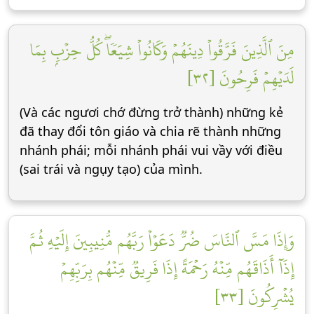
مِنَ ٱلَّذِينَ فَرَّقُواْ دِينَهُمۡ وَكَانُواْ شِيَعٗاۖ كُلُّ حِزۡبِۭ بِمَا
لَدَيۡهِمۡ فَرِحُونَ [٣٢]
(Và các ngươi chớ đừng trở thành) những kẻ
đã thay đổi tôn giáo và chia rẽ thành những
nhánh phái; mỗi nhánh phái vui vầy với điều
(sai trái và ngụy tạo) của mình.
وَإِذَا مَسَّ ٱلنَّاسَ ضُرّٞ دَعَوۡاْ رَبَّهُم مُّنِيبِينَ إِلَيۡهِ ثُمَّ
إِذَآ أَذَاقَهُم مِّنۡهُ رَحۡمَةً إِذَا فَرِيقٞ مِّنۡهُم بِرَبِّهِمۡ
يُشۡرِكُونَ [٣٣]