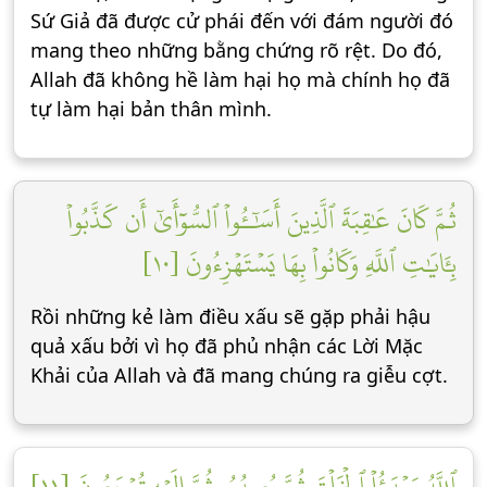
Sứ Giả đã được cử phái đến với đám người đó
mang theo những bằng chứng rõ rệt. Do đó,
Allah đã không hề làm hại họ mà chính họ đã
tự làm hại bản thân mình.
ثُمَّ كَانَ عَٰقِبَةَ ٱلَّذِينَ أَسَٰٓـُٔواْ ٱلسُّوٓأَىٰٓ أَن كَذَّبُواْ
بِـَٔايَٰتِ ٱللَّهِ وَكَانُواْ بِهَا يَسۡتَهۡزِءُونَ [١٠]
Rồi những kẻ làm điều xấu sẽ gặp phải hậu
quả xấu bởi vì họ đã phủ nhận các Lời Mặc
Khải của Allah và đã mang chúng ra giễu cợt.
ٱللَّهُ يَبۡدَؤُاْ ٱلۡخَلۡقَ ثُمَّ يُعِيدُهُۥ ثُمَّ إِلَيۡهِ تُرۡجَعُونَ [١١]