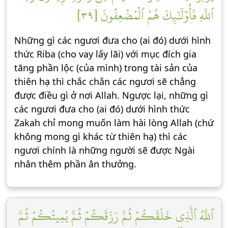
ٱللَّهِ فَأُوْلَٰٓئِكَ هُمُ ٱلۡمُضۡعِفُونَ [٣٩]
Những gì các ngươi đưa cho (ai đó) dưới hình
thức Riba (cho vay lấy lãi) với mục đích gia
tăng phần lộc (của mình) trong tài sản của
thiên hạ thì chắc chắn các ngươi sẽ chẳng
được điều gì ở nơi Allah. Ngược lại, những gì
các ngươi đưa cho (ai đó) dưới hình thức
Zakah chỉ mong muốn làm hài lòng Allah (chứ
không mong gì khác từ thiên hạ) thì các
ngươi chính là những người sẽ được Ngài
nhân thêm phần ân thưởng.
ٱللَّهُ ٱلَّذِي خَلَقَكُمۡ ثُمَّ رَزَقَكُمۡ ثُمَّ يُمِيتُكُمۡ ثُمَّ