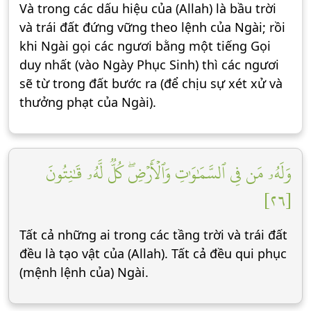
Và trong các dấu hiệu của (Allah) là bầu trời
và trái đất đứng vững theo lệnh của Ngài; rồi
khi Ngài gọi các ngươi bằng một tiếng Gọi
duy nhất (vào Ngày Phục Sinh) thì các ngươi
sẽ từ trong đất bước ra (để chịu sự xét xử và
thưởng phạt của Ngài).
وَلَهُۥ مَن فِي ٱلسَّمَٰوَٰتِ وَٱلۡأَرۡضِۖ كُلّٞ لَّهُۥ قَٰنِتُونَ
[٢٦]
Tất cả những ai trong các tầng trời và trái đất
đều là tạo vật của (Allah). Tất cả đều qui phục
(mệnh lệnh của) Ngài.