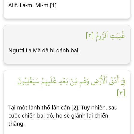
Alif. La-m. Mi-m.[1]
غُلِبَتِ ٱلرُّومُ [٢]
Người La Mã đã bị đánh bại,
فِيٓ أَدۡنَى ٱلۡأَرۡضِ وَهُم مِّنۢ بَعۡدِ غَلَبِهِمۡ سَيَغۡلِبُونَ
[٣]
Tại một lãnh thổ lân cận [2]. Tuy nhiên, sau
cuộc chiến bại đó, họ sẽ giành lại chiến
thắng,