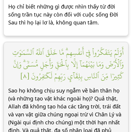
Họ chỉ biết những gì được nhìn thấy từ đời
sống trần tục này còn đối với cuộc sống Đời
Sau thì họ lại lơ là, không quan tâm.
أَوَلَمۡ يَتَفَكَّرُواْ فِيٓ أَنفُسِهِمۗ مَّا خَلَقَ ٱللَّهُ ٱلسَّمَٰوَٰتِ
وَٱلۡأَرۡضَ وَمَا بَيۡنَهُمَآ إِلَّا بِٱلۡحَقِّ وَأَجَلٖ مُّسَمّٗىۗ وَإِنَّ
كَثِيرٗا مِّنَ ٱلنَّاسِ بِلِقَآيِٕ رَبِّهِمۡ لَكَٰفِرُونَ [٨]
Sao họ không chịu suy ngẫm về bản thân họ
(và những tạo vật khác ngoài họ)? Quả thật,
Allah đã không tạo hóa các tầng trời, trái đất
và vạn vật giữa chúng ngoại trừ vì Chân Lý và
(Ngài qui định cho chúng) một thời hạn nhất
định. Và quả thật, đa số nhân loại đã phủ