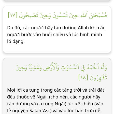
فَسُبۡحَٰنَ ٱللَّهِ حِينَ تُمۡسُونَ وَحِينَ تُصۡبِحُونَ [١٧]
Do đó, các ngươi hãy tán dương Allah khi các
ngươi bước vào buổi chiều và lúc bình minh
ló dạng.
وَلَهُ ٱلۡحَمۡدُ فِي ٱلسَّمَٰوَٰتِ وَٱلۡأَرۡضِ وَعَشِيّٗا وَحِينَ
تُظۡهِرُونَ [١٨]
Mọi lời ca tụng trong các tầng trời và trái đất
đều thuộc về Ngài, (cho nên, các ngươi hãy
tán dương và ca tụng Ngài) lúc xế chiều (vào
lễ nguyện Salah ‘Asr) và vào lúc ban trưa (lễ