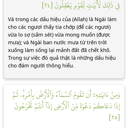
فِي ذَٰلِكَ لَأٓيَٰتٖ لِّقَوۡمٖ يَعۡقِلُونَ [٢٤]
Và trong các dấu hiệu của (Allah) là Ngài làm
cho các ngươi thấy tia chớp (để các ngươi)
vừa lo sợ (sấm sét) vừa mong muốn (được
mưa); và Ngài ban nước mưa từ trên trời
xuống làm sống lại mảnh đất đã chết khô.
Trong sự việc đó quả thật là những dấu hiệu
cho đám người thông hiểu.
وَمِنۡ ءَايَٰتِهِۦٓ أَن تَقُومَ ٱلسَّمَآءُ وَٱلۡأَرۡضُ بِأَمۡرِهِۦۚ ثُمَّ
إِذَا دَعَاكُمۡ دَعۡوَةٗ مِّنَ ٱلۡأَرۡضِ إِذَآ أَنتُمۡ تَخۡرُجُونَ
[٢٥]