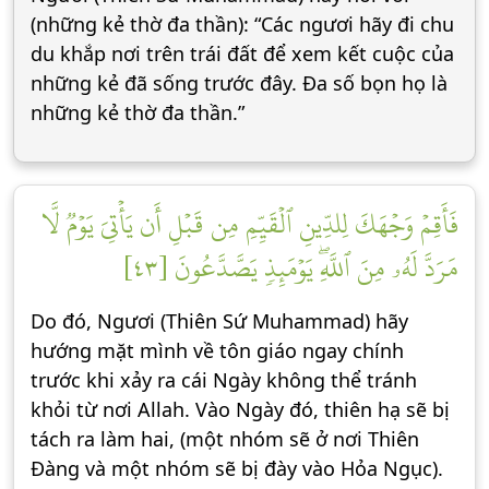
(những kẻ thờ đa thần): “Các ngươi hãy đi chu
du khắp nơi trên trái đất để xem kết cuộc của
những kẻ đã sống trước đây. Đa số bọn họ là
những kẻ thờ đa thần.”
فَأَقِمۡ وَجۡهَكَ لِلدِّينِ ٱلۡقَيِّمِ مِن قَبۡلِ أَن يَأۡتِيَ يَوۡمٞ لَّا
مَرَدَّ لَهُۥ مِنَ ٱللَّهِۖ يَوۡمَئِذٖ يَصَّدَّعُونَ [٤٣]
Do đó, Ngươi (Thiên Sứ Muhammad) hãy
hướng mặt mình về tôn giáo ngay chính
trước khi xảy ra cái Ngày không thể tránh
khỏi từ nơi Allah. Vào Ngày đó, thiên hạ sẽ bị
tách ra làm hai, (một nhóm sẽ ở nơi Thiên
Đàng và một nhóm sẽ bị đày vào Hỏa Ngục).