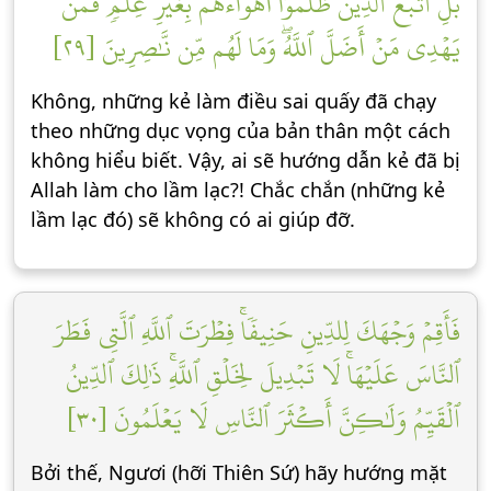
بَلِ ٱتَّبَعَ ٱلَّذِينَ ظَلَمُوٓاْ أَهۡوَآءَهُم بِغَيۡرِ عِلۡمٖۖ فَمَن
يَهۡدِي مَنۡ أَضَلَّ ٱللَّهُۖ وَمَا لَهُم مِّن نَّٰصِرِينَ [٢٩]
Không, những kẻ làm điều sai quấy đã chạy
theo những dục vọng của bản thân một cách
không hiểu biết. Vậy, ai sẽ hướng dẫn kẻ đã bị
Allah làm cho lầm lạc?! Chắc chắn (những kẻ
lầm lạc đó) sẽ không có ai giúp đỡ.
فَأَقِمۡ وَجۡهَكَ لِلدِّينِ حَنِيفٗاۚ فِطۡرَتَ ٱللَّهِ ٱلَّتِي فَطَرَ
ٱلنَّاسَ عَلَيۡهَاۚ لَا تَبۡدِيلَ لِخَلۡقِ ٱللَّهِۚ ذَٰلِكَ ٱلدِّينُ
ٱلۡقَيِّمُ وَلَٰكِنَّ أَكۡثَرَ ٱلنَّاسِ لَا يَعۡلَمُونَ [٣٠]
Bởi thế, Ngươi (hỡi Thiên Sứ) hãy hướng mặt