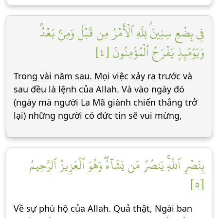
فِي بِضۡعِ سِنِينَۗ لِلَّهِ ٱلۡأَمۡرُ مِن قَبۡلُ وَمِنۢ بَعۡدُۚ
وَيَوۡمَئِذٖ يَفۡرَحُ ٱلۡمُؤۡمِنُونَ [٤]
Trong vài năm sau. Mọi việc xảy ra trước và
sau đều là lệnh của Allah. Và vào ngày đó
(ngày mà người La Mã giành chiến thắng trở
lại) những người có đức tin sẽ vui mừng,
بِنَصۡرِ ٱللَّهِۚ يَنصُرُ مَن يَشَآءُۖ وَهُوَ ٱلۡعَزِيزُ ٱلرَّحِيمُ
[٥]
Về sự phù hộ của Allah. Quả thật, Ngài ban