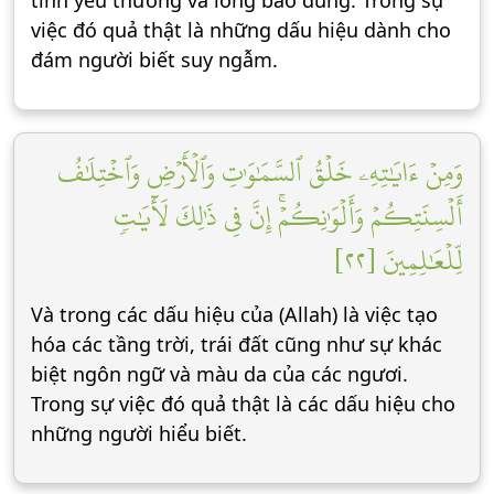
tình yêu thương và lòng bao dung. Trong sự
việc đó quả thật là những dấu hiệu dành cho
đám người biết suy ngẫm.
وَمِنۡ ءَايَٰتِهِۦ خَلۡقُ ٱلسَّمَٰوَٰتِ وَٱلۡأَرۡضِ وَٱخۡتِلَٰفُ
أَلۡسِنَتِكُمۡ وَأَلۡوَٰنِكُمۡۚ إِنَّ فِي ذَٰلِكَ لَأٓيَٰتٖ
لِّلۡعَٰلِمِينَ [٢٢]
Và trong các dấu hiệu của (Allah) là việc tạo
hóa các tầng trời, trái đất cũng như sự khác
biệt ngôn ngữ và màu da của các ngươi.
Trong sự việc đó quả thật là các dấu hiệu cho
những người hiểu biết.