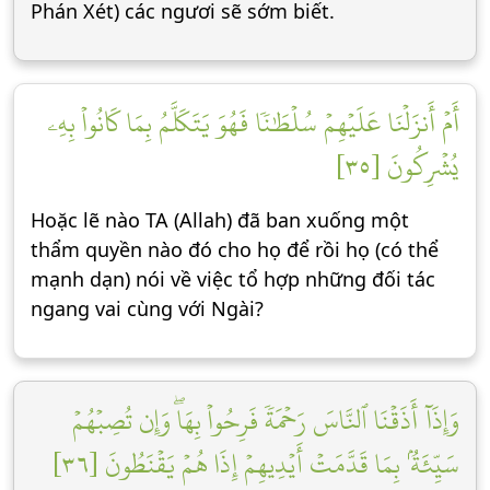
Phán Xét) các ngươi sẽ sớm biết.
أَمۡ أَنزَلۡنَا عَلَيۡهِمۡ سُلۡطَٰنٗا فَهُوَ يَتَكَلَّمُ بِمَا كَانُواْ بِهِۦ
يُشۡرِكُونَ [٣٥]
Hoặc lẽ nào TA (Allah) đã ban xuống một
thẩm quyền nào đó cho họ để rồi họ (có thể
mạnh dạn) nói về việc tổ hợp những đối tác
ngang vai cùng với Ngài?
وَإِذَآ أَذَقۡنَا ٱلنَّاسَ رَحۡمَةٗ فَرِحُواْ بِهَاۖ وَإِن تُصِبۡهُمۡ
سَيِّئَةُۢ بِمَا قَدَّمَتۡ أَيۡدِيهِمۡ إِذَا هُمۡ يَقۡنَطُونَ [٣٦]