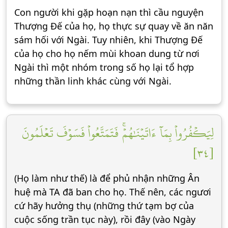
Con người khi gặp hoạn nạn thì cầu nguyện
Thượng Đế của họ, họ thực sự quay về ăn năn
sám hối với Ngài. Tuy nhiên, khi Thượng Đế
của họ cho họ nếm mùi khoan dung từ nơi
Ngài thì một nhóm trong số họ lại tổ hợp
những thần linh khác cùng với Ngài.
لِيَكۡفُرُواْ بِمَآ ءَاتَيۡنَٰهُمۡۚ فَتَمَتَّعُواْ فَسَوۡفَ تَعۡلَمُونَ
[٣٤]
(Họ làm như thế) là để phủ nhận những Ân
huệ mà TA đã ban cho họ. Thế nên, các ngươi
cứ hãy hưởng thụ (những thứ tạm bợ của
cuộc sống trần tục này), rồi đây (vào Ngày