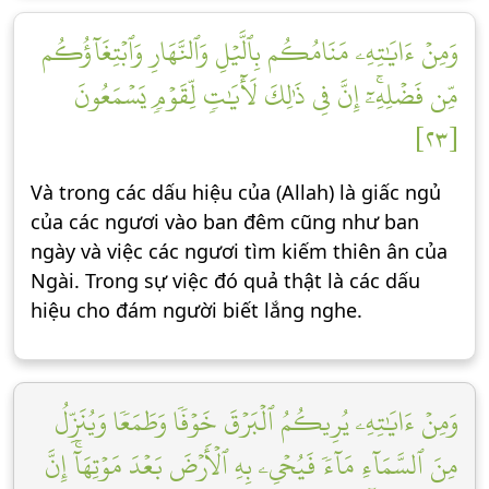
وَمِنۡ ءَايَٰتِهِۦ مَنَامُكُم بِٱلَّيۡلِ وَٱلنَّهَارِ وَٱبۡتِغَآؤُكُم
مِّن فَضۡلِهِۦٓۚ إِنَّ فِي ذَٰلِكَ لَأٓيَٰتٖ لِّقَوۡمٖ يَسۡمَعُونَ
[٢٣]
Và trong các dấu hiệu của (Allah) là giấc ngủ
của các ngươi vào ban đêm cũng như ban
ngày và việc các ngươi tìm kiếm thiên ân của
Ngài. Trong sự việc đó quả thật là các dấu
hiệu cho đám người biết lắng nghe.
وَمِنۡ ءَايَٰتِهِۦ يُرِيكُمُ ٱلۡبَرۡقَ خَوۡفٗا وَطَمَعٗا وَيُنَزِّلُ
مِنَ ٱلسَّمَآءِ مَآءٗ فَيُحۡيِۦ بِهِ ٱلۡأَرۡضَ بَعۡدَ مَوۡتِهَآۚ إِنَّ