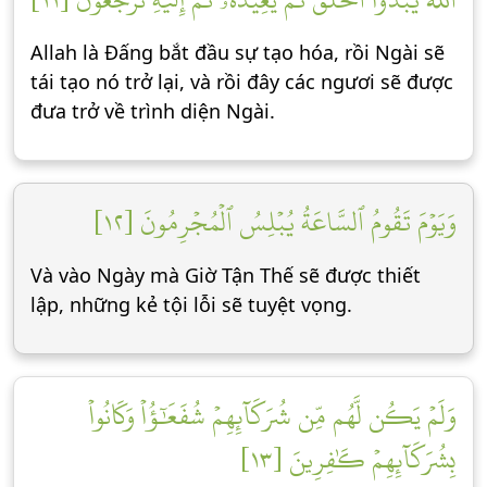
Allah là Đấng bắt đầu sự tạo hóa, rồi Ngài sẽ
tái tạo nó trở lại, và rồi đây các ngươi sẽ được
đưa trở về trình diện Ngài.
وَيَوۡمَ تَقُومُ ٱلسَّاعَةُ يُبۡلِسُ ٱلۡمُجۡرِمُونَ [١٢]
Và vào Ngày mà Giờ Tận Thế sẽ được thiết
lập, những kẻ tội lỗi sẽ tuyệt vọng.
وَلَمۡ يَكُن لَّهُم مِّن شُرَكَآئِهِمۡ شُفَعَٰٓؤُاْ وَكَانُواْ
بِشُرَكَآئِهِمۡ كَٰفِرِينَ [١٣]