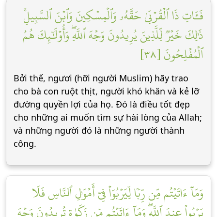
فَـَٔاتِ ذَا ٱلۡقُرۡبَىٰ حَقَّهُۥ وَٱلۡمِسۡكِينَ وَٱبۡنَ ٱلسَّبِيلِۚ
ذَٰلِكَ خَيۡرٞ لِّلَّذِينَ يُرِيدُونَ وَجۡهَ ٱللَّهِۖ وَأُوْلَٰٓئِكَ هُمُ
ٱلۡمُفۡلِحُونَ [٣٨]
Bởi thế, ngươi (hỡi người Muslim) hãy trao
cho bà con ruột thịt, người khó khăn và kẻ lỡ
đường quyền lợi của họ. Đó là điều tốt đẹp
cho những ai muốn tìm sự hài lòng của Allah;
và những người đó là những người thành
công.
وَمَآ ءَاتَيۡتُم مِّن رِّبٗا لِّيَرۡبُوَاْ فِيٓ أَمۡوَٰلِ ٱلنَّاسِ فَلَا
يَرۡبُواْ عِندَ ٱللَّهِۖ وَمَآ ءَاتَيۡتُم مِّن زَكَوٰةٖ تُرِيدُونَ وَجۡهَ