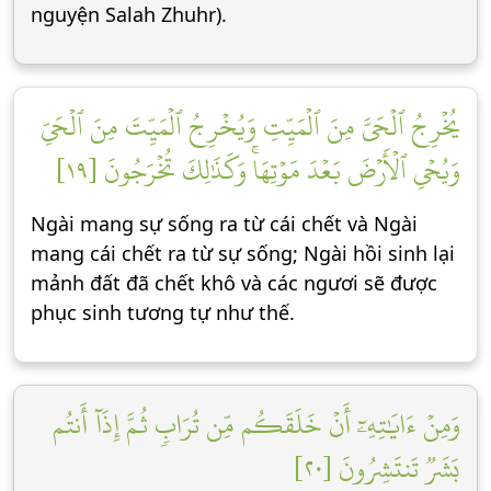
nguyện Salah Zhuhr).
يُخۡرِجُ ٱلۡحَيَّ مِنَ ٱلۡمَيِّتِ وَيُخۡرِجُ ٱلۡمَيِّتَ مِنَ ٱلۡحَيِّ
وَيُحۡيِ ٱلۡأَرۡضَ بَعۡدَ مَوۡتِهَاۚ وَكَذَٰلِكَ تُخۡرَجُونَ [١٩]
Ngài mang sự sống ra từ cái chết và Ngài
mang cái chết ra từ sự sống; Ngài hồi sinh lại
mảnh đất đã chết khô và các ngươi sẽ được
phục sinh tương tự như thế.
وَمِنۡ ءَايَٰتِهِۦٓ أَنۡ خَلَقَكُم مِّن تُرَابٖ ثُمَّ إِذَآ أَنتُم
بَشَرٞ تَنتَشِرُونَ [٢٠]