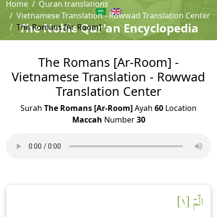
Home
Quran translations
Vietnamese Translation - Rowwad Translation Center
The Noble Qur'an Encyclopedia
The Romans [Ar-Room]
The Romans [Ar-Room] -
Vietnamese Translation - Rowwad
Translation Center
Surah
The Romans [Ar-Room]
Ayah
60
Location
Maccah
Number
30
الٓمٓ [١]