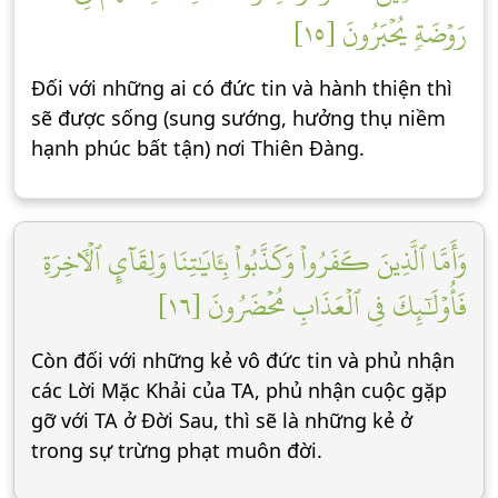
رَوۡضَةٖ يُحۡبَرُونَ [١٥]
Đối với những ai có đức tin và hành thiện thì
sẽ được sống (sung sướng, hưởng thụ niềm
hạnh phúc bất tận) nơi Thiên Đàng.
وَأَمَّا ٱلَّذِينَ كَفَرُواْ وَكَذَّبُواْ بِـَٔايَٰتِنَا وَلِقَآيِٕ ٱلۡأٓخِرَةِ
فَأُوْلَٰٓئِكَ فِي ٱلۡعَذَابِ مُحۡضَرُونَ [١٦]
Còn đối với những kẻ vô đức tin và phủ nhận
các Lời Mặc Khải của TA, phủ nhận cuộc gặp
gỡ với TA ở Đời Sau, thì sẽ là những kẻ ở
trong sự trừng phạt muôn đời.