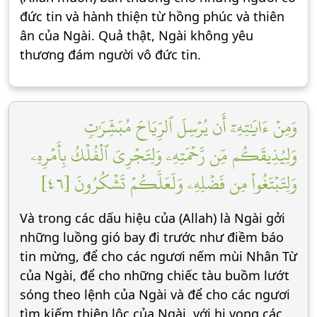
đức tin và hành thiện từ hồng phúc và thiên
ân của Ngài. Quả thật, Ngài không yêu
thương đám người vô đức tin.
وَمِنۡ ءَايَٰتِهِۦٓ أَن يُرۡسِلَ ٱلرِّيَاحَ مُبَشِّرَٰتٖ
وَلِيُذِيقَكُم مِّن رَّحۡمَتِهِۦ وَلِتَجۡرِيَ ٱلۡفُلۡكُ بِأَمۡرِهِۦ
وَلِتَبۡتَغُواْ مِن فَضۡلِهِۦ وَلَعَلَّكُمۡ تَشۡكُرُونَ [٤٦]
Và trong các dấu hiệu của (Allah) là Ngài gởi
những luồng gió bay đi trước như điềm báo
tin mừng, để cho các ngươi nếm mùi Nhân Từ
của Ngài, để cho những chiếc tàu buồm lướt
sóng theo lệnh của Ngài và để cho các ngươi
tìm kiếm thiên lộc của Ngài, với hi vọng các