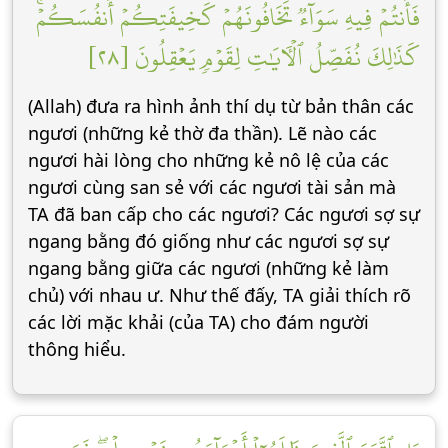
فَأَنتُمۡ فِيهِ سَوَآءٞ تَخَافُونَهُمۡ كَخِيفَتِكُمۡ أَنفُسَكُمۡۚ
كَذَٰلِكَ نُفَصِّلُ ٱلۡأٓيَٰتِ لِقَوۡمٖ يَعۡقِلُونَ [٢٨]
(Allah) đưa ra hình ảnh thí dụ từ bản thân các
ngươi (những kẻ thờ đa thần). Lẽ nào các
ngươi hài lòng cho những kẻ nô lệ của các
ngươi cùng san sẻ với các ngươi tài sản mà
TA đã ban cấp cho các ngươi? Các ngươi sợ sự
ngang bằng đó giống như các ngươi sợ sự
ngang bằng giữa các ngươi (những kẻ làm
chủ) với nhau ư. Như thế đấy, TA giải thích rõ
các lời mặc khải (của TA) cho đám người
thông hiểu.