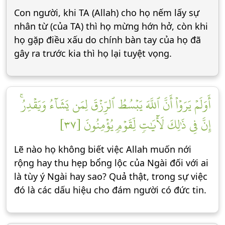
Con người, khi TA (Allah) cho họ nếm lấy sự
nhân từ (của TA) thì họ mừng hớn hở, còn khi
họ gặp điều xấu do chính bàn tay của họ đã
gây ra trước kia thì họ lại tuyệt vọng.
أَوَلَمۡ يَرَوۡاْ أَنَّ ٱللَّهَ يَبۡسُطُ ٱلرِّزۡقَ لِمَن يَشَآءُ وَيَقۡدِرُۚ
إِنَّ فِي ذَٰلِكَ لَأٓيَٰتٖ لِّقَوۡمٖ يُؤۡمِنُونَ [٣٧]
Lẽ nào họ không biết việc Allah muốn nới
rộng hay thu hẹp bổng lộc của Ngài đối với ai
là tùy ý Ngài hay sao? Quả thật, trong sự việc
đó là các dấu hiệu cho đám người có đức tin.