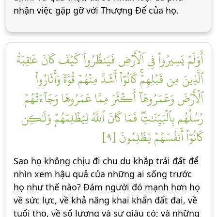
nhận việc gặp gỡ với Thượng Đế của họ.
أَوَلَمۡ يَسِيرُواْ فِي ٱلۡأَرۡضِ فَيَنظُرُواْ كَيۡفَ كَانَ عَٰقِبَةُ
ٱلَّذِينَ مِن قَبۡلِهِمۡۚ كَانُوٓاْ أَشَدَّ مِنۡهُمۡ قُوَّةٗ وَأَثَارُواْ
ٱلۡأَرۡضَ وَعَمَرُوهَآ أَكۡثَرَ مِمَّا عَمَرُوهَا وَجَآءَتۡهُمۡ
رُسُلُهُم بِٱلۡبَيِّنَٰتِۖ فَمَا كَانَ ٱللَّهُ لِيَظۡلِمَهُمۡ وَلَٰكِن
كَانُوٓاْ أَنفُسَهُمۡ يَظۡلِمُونَ [٩]
Sao họ không chịu đi chu du khắp trái đất để
nhìn xem hậu quả của những ai sống trước
họ như thế nào? Đám người đó mạnh hơn họ
về sức lực, về khả năng khai khẩn đất đai, về
tuổi thọ, về số lượng và sự giàu có; và những