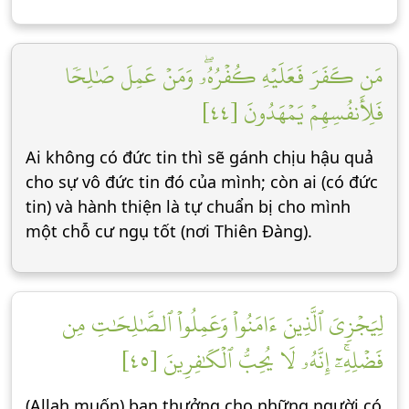
مَن كَفَرَ فَعَلَيۡهِ كُفۡرُهُۥۖ وَمَنۡ عَمِلَ صَٰلِحٗا
فَلِأَنفُسِهِمۡ يَمۡهَدُونَ [٤٤]
Ai không có đức tin thì sẽ gánh chịu hậu quả
cho sự vô đức tin đó của mình; còn ai (có đức
tin) và hành thiện là tự chuẩn bị cho mình
một chỗ cư ngụ tốt (nơi Thiên Đàng).
لِيَجۡزِيَ ٱلَّذِينَ ءَامَنُواْ وَعَمِلُواْ ٱلصَّٰلِحَٰتِ مِن
فَضۡلِهِۦٓۚ إِنَّهُۥ لَا يُحِبُّ ٱلۡكَٰفِرِينَ [٤٥]
(Allah muốn) ban thưởng cho những người có