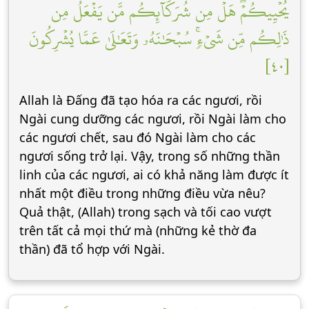
يُحۡيِيكُمۡۖ هَلۡ مِن شُرَكَآئِكُم مَّن يَفۡعَلُ مِن
ذَٰلِكُم مِّن شَيۡءٖۚ سُبۡحَٰنَهُۥ وَتَعَٰلَىٰ عَمَّا يُشۡرِكُونَ
[٤٠]
Allah là Đấng đã tạo hóa ra các ngươi, rồi
Ngài cung dưỡng các ngươi, rồi Ngài làm cho
các ngươi chết, sau đó Ngài làm cho các
ngươi sống trở lại. Vậy, trong số những thần
linh của các ngươi, ai có khả năng làm được ít
nhất một điều trong những điều vừa nêu?
Quả thật, (Allah) trong sạch và tối cao vượt
trên tất cả mọi thứ mà (những kẻ thờ đa
thần) đã tổ hợp với Ngài.