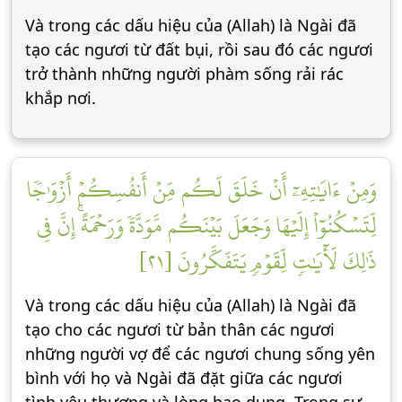
Và trong các dấu hiệu của (Allah) là Ngài đã
tạo các ngươi từ đất bụi, rồi sau đó các ngươi
trở thành những người phàm sống rải rác
khắp nơi.
وَمِنۡ ءَايَٰتِهِۦٓ أَنۡ خَلَقَ لَكُم مِّنۡ أَنفُسِكُمۡ أَزۡوَٰجٗا
لِّتَسۡكُنُوٓاْ إِلَيۡهَا وَجَعَلَ بَيۡنَكُم مَّوَدَّةٗ وَرَحۡمَةًۚ إِنَّ فِي
ذَٰلِكَ لَأٓيَٰتٖ لِّقَوۡمٖ يَتَفَكَّرُونَ [٢١]
Và trong các dấu hiệu của (Allah) là Ngài đã
tạo cho các ngươi từ bản thân các ngươi
những người vợ để các ngươi chung sống yên
bình với họ và Ngài đã đặt giữa các ngươi