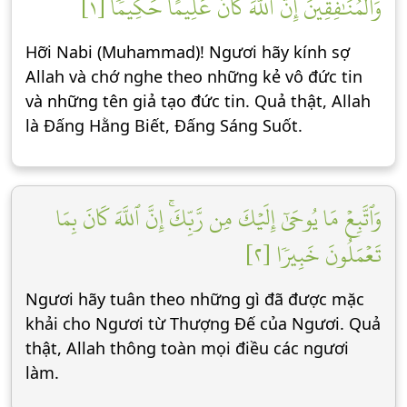
وَٱلۡمُنَٰفِقِينَۚ إِنَّ ٱللَّهَ كَانَ عَلِيمًا حَكِيمٗا [١]
Hỡi Nabi (Muhammad)! Ngươi hãy kính sợ
Allah và chớ nghe theo những kẻ vô đức tin
và những tên giả tạo đức tin. Quả thật, Allah
là Đấng Hằng Biết, Đấng Sáng Suốt.
وَٱتَّبِعۡ مَا يُوحَىٰٓ إِلَيۡكَ مِن رَّبِّكَۚ إِنَّ ٱللَّهَ كَانَ بِمَا
تَعۡمَلُونَ خَبِيرٗا [٢]
Ngươi hãy tuân theo những gì đã được mặc
khải cho Ngươi từ Thượng Đế của Ngươi. Quả
thật, Allah thông toàn mọi điều các ngươi
làm.