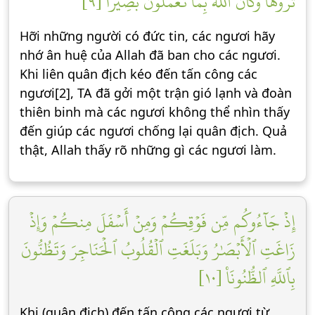
تَرَوۡهَاۚ وَكَانَ ٱللَّهُ بِمَا تَعۡمَلُونَ بَصِيرًا [٩]
Hỡi những người có đức tin, các ngươi hãy
nhớ ân huệ của Allah đã ban cho các ngươi.
Khi liên quân địch kéo đến tấn công các
ngươi[2], TA đã gởi một trận gió lạnh và đoàn
thiên binh mà các ngươi không thể nhìn thấy
đến giúp các ngươi chống lại quân địch. Quả
thật, Allah thấy rõ những gì các ngươi làm.
إِذۡ جَآءُوكُم مِّن فَوۡقِكُمۡ وَمِنۡ أَسۡفَلَ مِنكُمۡ وَإِذۡ
زَاغَتِ ٱلۡأَبۡصَٰرُ وَبَلَغَتِ ٱلۡقُلُوبُ ٱلۡحَنَاجِرَ وَتَظُنُّونَ
بِٱللَّهِ ٱلظُّنُونَا۠ [١٠]
Khi (quân địch) đến tấn công các ngươi từ