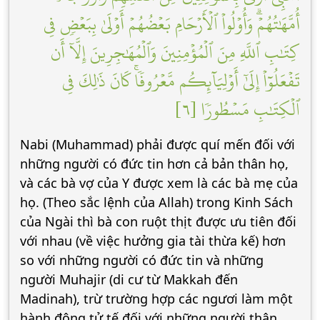
أُمَّهَٰتُهُمۡۗ وَأُوْلُواْ ٱلۡأَرۡحَامِ بَعۡضُهُمۡ أَوۡلَىٰ بِبَعۡضٖ فِي
كِتَٰبِ ٱللَّهِ مِنَ ٱلۡمُؤۡمِنِينَ وَٱلۡمُهَٰجِرِينَ إِلَّآ أَن
تَفۡعَلُوٓاْ إِلَىٰٓ أَوۡلِيَآئِكُم مَّعۡرُوفٗاۚ كَانَ ذَٰلِكَ فِي
ٱلۡكِتَٰبِ مَسۡطُورٗا [٦]
Nabi (Muhammad) phải được quí mến đối với
những người có đức tin hơn cả bản thân họ,
và các bà vợ của Y được xem là các bà mẹ của
họ. (Theo sắc lệnh của Allah) trong Kinh Sách
của Ngài thì bà con ruột thịt được ưu tiên đối
với nhau (về việc hưởng gia tài thừa kế) hơn
so với những người có đức tin và những
người Muhajir (di cư từ Makkah đến
Madinah), trừ trường hợp các ngươi làm một
hành động tử tế đối với những người thân