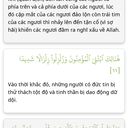
phía trên và cả phía dưới của các ngươi, lúc
đó cặp mắt của các ngươi đảo lộn còn trái tim
của các ngươi thì nhảy lên đến tận cổ (vì sợ
hãi) khiến các ngươi đâm ra nghĩ xấu về Allah.
هُنَالِكَ ٱبۡتُلِيَ ٱلۡمُؤۡمِنُونَ وَزُلۡزِلُواْ زِلۡزَالٗا شَدِيدٗا
[١١]
Vào thời khắc đó, những người có đức tin bị
thử thách tột độ và tinh thần bị dao động dữ
dội.