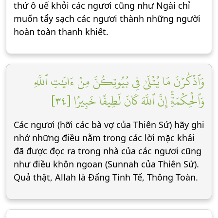
thứ ô uế khỏi các ngươi cũng như Ngài chỉ
muốn tẩy sạch các ngươi thành những người
hoàn toàn thanh khiết.
وَٱذۡكُرۡنَ مَا يُتۡلَىٰ فِي بُيُوتِكُنَّ مِنۡ ءَايَٰتِ ٱللَّهِ
وَٱلۡحِكۡمَةِۚ إِنَّ ٱللَّهَ كَانَ لَطِيفًا خَبِيرًا [٣٤]
Các ngươi (hỡi các bà vợ của Thiên Sứ) hãy ghi
nhớ những điều nằm trong các lời mặc khải
đã được đọc ra trong nhà của các ngươi cũng
như điều khôn ngoan (Sunnah của Thiên Sứ).
Quả thật, Allah là Đấng Tinh Tế, Thông Toàn.