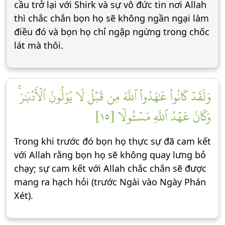
cầu trở lại với Shirk và sự vô đức tin nơi Allah
thì chắc chắn bọn họ sẽ không ngần ngại làm
điều đó và bọn họ chỉ ngập ngừng trong chốc
lát mà thôi.
وَلَقَدۡ كَانُواْ عَٰهَدُواْ ٱللَّهَ مِن قَبۡلُ لَا يُوَلُّونَ ٱلۡأَدۡبَٰرَۚ
وَكَانَ عَهۡدُ ٱللَّهِ مَسۡـُٔولٗا [١٥]
Trong khi trước đó bọn họ thực sự đã cam kết
với Allah rằng bọn họ sẽ không quay lưng bỏ
chạy; sự cam kết với Allah chắc chắn sẽ được
mang ra hạch hỏi (trước Ngài vào Ngày Phán
Xét).