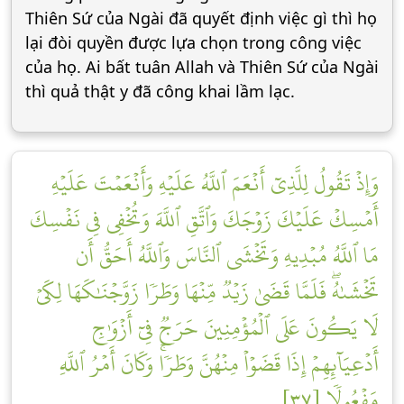
Thiên Sứ của Ngài đã quyết định việc gì thì họ
lại đòi quyền được lựa chọn trong công việc
của họ. Ai bất tuân Allah và Thiên Sứ của Ngài
thì quả thật y đã công khai lầm lạc.
وَإِذۡ تَقُولُ لِلَّذِيٓ أَنۡعَمَ ٱللَّهُ عَلَيۡهِ وَأَنۡعَمۡتَ عَلَيۡهِ
أَمۡسِكۡ عَلَيۡكَ زَوۡجَكَ وَٱتَّقِ ٱللَّهَ وَتُخۡفِي فِي نَفۡسِكَ
مَا ٱللَّهُ مُبۡدِيهِ وَتَخۡشَى ٱلنَّاسَ وَٱللَّهُ أَحَقُّ أَن
تَخۡشَىٰهُۖ فَلَمَّا قَضَىٰ زَيۡدٞ مِّنۡهَا وَطَرٗا زَوَّجۡنَٰكَهَا لِكَيۡ
لَا يَكُونَ عَلَى ٱلۡمُؤۡمِنِينَ حَرَجٞ فِيٓ أَزۡوَٰجِ
أَدۡعِيَآئِهِمۡ إِذَا قَضَوۡاْ مِنۡهُنَّ وَطَرٗاۚ وَكَانَ أَمۡرُ ٱللَّهِ
مَفۡعُولٗا [٣٧]