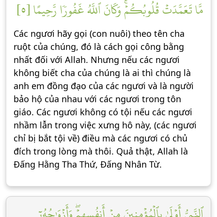
مَّا تَعَمَّدَتۡ قُلُوبُكُمۡۚ وَكَانَ ٱللَّهُ غَفُورٗا رَّحِيمًا [٥]
Các ngươi hãy gọi (con nuôi) theo tên cha
ruột của chúng, đó là cách gọi công bằng
nhất đối với Allah. Nhưng nếu các ngươi
không biết cha của chúng là ai thì chúng là
anh em đồng đạo của các ngươi và là người
bảo hộ của nhau với các ngươi trong tôn
giáo. Các ngươi không có tội nếu các ngươi
nhầm lẫn trong việc xưng hô này, (các ngươi
chỉ bị bắt tội về) điều mà các ngươi có chủ
đích trong lòng mà thôi. Quả thật, Allah là
Đấng Hằng Tha Thứ, Đấng Nhân Từ.
ٱلنَّبِيُّ أَوۡلَىٰ بِٱلۡمُؤۡمِنِينَ مِنۡ أَنفُسِهِمۡۖ وَأَزۡوَٰجُهُۥٓ