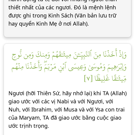
thiết nhất của các ngươi. Đó là mệnh lệnh
được ghi trong Kinh Sách (Văn bản lưu trữ
hay quyển Kinh Mẹ ở nơi Allah).
وَإِذۡ أَخَذۡنَا مِنَ ٱلنَّبِيِّـۧنَ مِيثَٰقَهُمۡ وَمِنكَ وَمِن نُّوحٖ
وَإِبۡرَٰهِيمَ وَمُوسَىٰ وَعِيسَى ٱبۡنِ مَرۡيَمَۖ وَأَخَذۡنَا مِنۡهُم
مِّيثَٰقًا غَلِيظٗا [٧]
Ngươi (hỡi Thiên Sứ, hãy nhớ lại) khi TA (Allah)
giao ước với các vị Nabi và với Ngươi, với
Nuh, với Ibrahim, với Musa và với Ysa con trai
của Maryam, TA đã giao ước bằng cuộc giao
ước trịnh trọng.