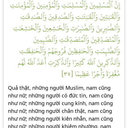
إِنَّ ٱلۡمُسۡلِمِينَ وَٱلۡمُسۡلِمَٰتِ وَٱلۡمُؤۡمِنِينَ وَٱلۡمُؤۡمِنَٰتِ
وَٱلۡقَٰنِتِينَ وَٱلۡقَٰنِتَٰتِ وَٱلصَّٰدِقِينَ وَٱلصَّٰدِقَٰتِ
وَٱلصَّٰبِرِينَ وَٱلصَّٰبِرَٰتِ وَٱلۡخَٰشِعِينَ وَٱلۡخَٰشِعَٰتِ
وَٱلۡمُتَصَدِّقِينَ وَٱلۡمُتَصَدِّقَٰتِ وَٱلصَّٰٓئِمِينَ
وَٱلصَّٰٓئِمَٰتِ وَٱلۡحَٰفِظِينَ فُرُوجَهُمۡ وَٱلۡحَٰفِظَٰتِ
وَٱلذَّٰكِرِينَ ٱللَّهَ كَثِيرٗا وَٱلذَّٰكِرَٰتِ أَعَدَّ ٱللَّهُ لَهُم
مَّغۡفِرَةٗ وَأَجۡرًا عَظِيمٗا [٣٥]
Quả thật, những người Muslim, nam cũng
như nữ; những người có đức tin, nam cũng
như nữ; những người cung kính, nam cũng
như nữ; những người chân thật, nam cũng
như nữ; những người kiên nhẫn, nam cũng
như nữ; những người khiêm nhường, nam