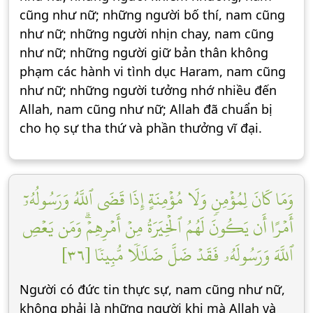
cũng như nữ; những người bố thí, nam cũng
như nữ; những người nhịn chay, nam cũng
như nữ; những người giữ bản thân không
phạm các hành vi tình dục Haram, nam cũng
như nữ; những người tưởng nhớ nhiều đến
Allah, nam cũng như nữ; Allah đã chuẩn bị
cho họ sự tha thứ và phần thưởng vĩ đại.
وَمَا كَانَ لِمُؤۡمِنٖ وَلَا مُؤۡمِنَةٍ إِذَا قَضَى ٱللَّهُ وَرَسُولُهُۥٓ
أَمۡرًا أَن يَكُونَ لَهُمُ ٱلۡخِيَرَةُ مِنۡ أَمۡرِهِمۡۗ وَمَن يَعۡصِ
ٱللَّهَ وَرَسُولَهُۥ فَقَدۡ ضَلَّ ضَلَٰلٗا مُّبِينٗا [٣٦]
Người có đức tin thực sự, nam cũng như nữ,
không phải là những người khi mà Allah và