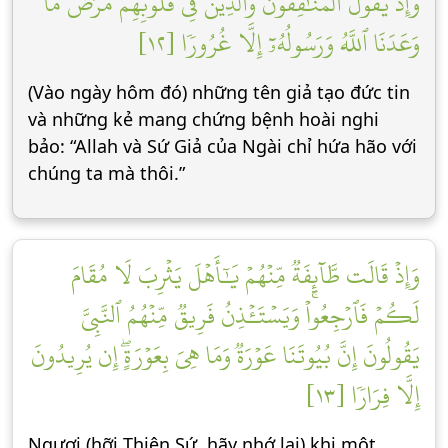
وَإِذۡ يَقُولُ ٱلۡمُنَٰفِقُونَ وَٱلَّذِينَ فِي قُلُوبِهِم مَّرَضٞ مَّا
وَعَدَنَا ٱللَّهُ وَرَسُولُهُۥٓ إِلَّا غُرُورٗا [١٢]
(Vào ngày hôm đó) những tên giả tạo đức tin
và những kẻ mang chứng bệnh hoài nghi
bảo: “Allah và Sứ Giả của Ngài chỉ hứa hão với
chúng ta mà thôi.”
وَإِذۡ قَالَت طَّآئِفَةٞ مِّنۡهُمۡ يَٰٓأَهۡلَ يَثۡرِبَ لَا مُقَامَ
لَكُمۡ فَٱرۡجِعُواْۚ وَيَسۡتَـٔۡذِنُ فَرِيقٞ مِّنۡهُمُ ٱلنَّبِيَّ
يَقُولُونَ إِنَّ بُيُوتَنَا عَوۡرَةٞ وَمَا هِيَ بِعَوۡرَةٍۖ إِن يُرِيدُونَ
إِلَّا فِرَارٗا [١٣]
Ngươi (hỡi Thiên Sứ, hãy nhớ lại) khi một