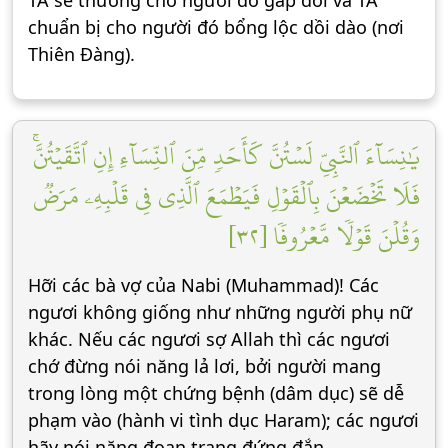
TA sẽ thưởng cho người đó gấp đôi và TA
chuẩn bị cho người đó bổng lộc dồi dào (nơi
Thiên Đàng).
يَٰنِسَآءَ ٱلنَّبِيِّ لَسۡتُنَّ كَأَحَدٖ مِّنَ ٱلنِّسَآءِ إِنِ ٱتَّقَيۡتُنَّۚ
فَلَا تَخۡضَعۡنَ بِٱلۡقَوۡلِ فَيَطۡمَعَ ٱلَّذِي فِي قَلۡبِهِۦ مَرَضٞ
وَقُلۡنَ قَوۡلٗا مَّعۡرُوفٗا [٣٢]
Hỡi các bà vợ của Nabi (Muhammad)! Các
ngươi không giống như những người phụ nữ
khác. Nếu các ngươi sợ Allah thì các ngươi
chớ đừng nói năng lả lơi, bởi người mang
trong lòng một chứng bệnh (dâm dục) sẽ dễ
phạm vào (hành vi tình dục Haram); các ngươi
hãy nói năng đoan trang đứng đắn.