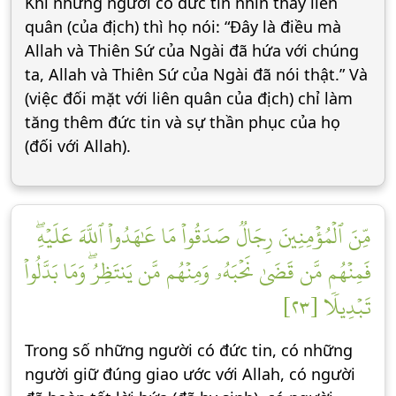
Khi những người có đức tin nhìn thấy liên
quân (của địch) thì họ nói: “Đây là điều mà
Allah và Thiên Sứ của Ngài đã hứa với chúng
ta, Allah và Thiên Sứ của Ngài đã nói thật.” Và
(việc đối mặt với liên quân của địch) chỉ làm
tăng thêm đức tin và sự thần phục của họ
(đối với Allah).
مِّنَ ٱلۡمُؤۡمِنِينَ رِجَالٞ صَدَقُواْ مَا عَٰهَدُواْ ٱللَّهَ عَلَيۡهِۖ
فَمِنۡهُم مَّن قَضَىٰ نَحۡبَهُۥ وَمِنۡهُم مَّن يَنتَظِرُۖ وَمَا بَدَّلُواْ
تَبۡدِيلٗا [٢٣]
Trong số những người có đức tin, có những
người giữ đúng giao ước với Allah, có người