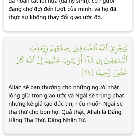
đã hoàn tất lời hứa (đã hy sinh), có người
đang chờ đợi đến lượt của mình, và họ đã
thực sự không thay đổi giao ước đó.
لِّيَجۡزِيَ ٱللَّهُ ٱلصَّٰدِقِينَ بِصِدۡقِهِمۡ وَيُعَذِّبَ
ٱلۡمُنَٰفِقِينَ إِن شَآءَ أَوۡ يَتُوبَ عَلَيۡهِمۡۚ إِنَّ ٱللَّهَ كَانَ
غَفُورٗا رَّحِيمٗا [٢٤]
Allah sẽ ban thưởng cho những người thật
lòng giữ trọn giao ước và Ngài sẽ trừng phạt
những kẻ giả tạo đức tin; nếu muốn Ngài sẽ
tha thứ cho bọn họ. Quả thật, Allah là Đấng
Hằng Tha Thứ, Đấng Nhân Từ.