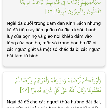
صَيَاصِيهِمۡ وَقَذَفَ فِي قُلُوبِهِمُ ٱلرُّعۡبَ فَرِيقٗا
تَقۡتُلُونَ وَتَأۡسِرُونَ فَرِيقٗا [٢٦]
Ngài đã đuổi trong đám dân Kinh Sách những
kẻ đã tiếp tay liên quân của địch khỏi thành
lũy của bọn họ và gieo nỗi khiếp đảm vào
lòng của bọn họ, một số trong bọn họ đã bị
các ngươi giết và một số khác đã bị các ngươi
bắt làm tù binh.
وَأَوۡرَثَكُمۡ أَرۡضَهُمۡ وَدِيَٰرَهُمۡ وَأَمۡوَٰلَهُمۡ وَأَرۡضٗا لَّمۡ
تَطَـُٔوهَاۚ وَكَانَ ٱللَّهُ عَلَىٰ كُلِّ شَيۡءٖ قَدِيرٗا [٢٧]
Ngài đã để cho các ngươi thừa hưởng đất đai,