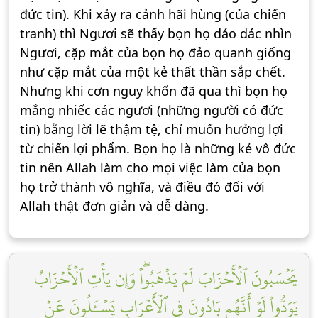
đức tin). Khi xảy ra cảnh hãi hùng (của chiến
tranh) thì Ngươi sẽ thấy bọn họ dáo dác nhìn
Ngươi, cặp mắt của bọn họ đảo quanh giống
như cặp mắt của một kẻ thất thần sắp chết.
Nhưng khi cơn nguy khốn đã qua thì bọn họ
mắng nhiếc các ngươi (những người có đức
tin) bằng lời lẽ thậm tệ, chỉ muốn hưởng lợi
từ chiến lợi phẩm. Bọn họ là những kẻ vô đức
tin nên Allah làm cho mọi việc làm của bọn
họ trở thành vô nghĩa, và điều đó đối với
Allah thật đơn giản và dễ dàng.
يَحۡسَبُونَ ٱلۡأَحۡزَابَ لَمۡ يَذۡهَبُواْۖ وَإِن يَأۡتِ ٱلۡأَحۡزَابُ
يَوَدُّواْ لَوۡ أَنَّهُم بَادُونَ فِي ٱلۡأَعۡرَابِ يَسۡـَٔلُونَ عَنۡ