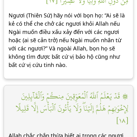
مِّن دُونِ ٱللَّهِ وَلِيّٗا وَلَا نَصِيرٗا [١٧]
Ngươi (Thiên Sứ) hãy nói với bọn họ: “Ai sẽ là
kẻ có thể che chở các ngươi khỏi Allah nếu
Ngài muốn điều xấu xảy đến với các ngươi
hoặc (ai sẽ cản trở) nếu Ngài muốn nhân từ
với các ngươi?” Và ngoài Allah, bọn họ sẽ
không tìm được bất cứ vị bảo hộ cũng như
bất cứ vị cứu tinh nào.
۞ قَدۡ يَعۡلَمُ ٱللَّهُ ٱلۡمُعَوِّقِينَ مِنكُمۡ وَٱلۡقَآئِلِينَ
لِإِخۡوَٰنِهِمۡ هَلُمَّ إِلَيۡنَاۖ وَلَا يَأۡتُونَ ٱلۡبَأۡسَ إِلَّا قَلِيلًا
[١٨]
Allah chắc chắn thừa biết ai trong các ngươi