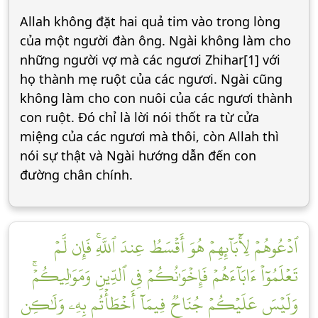
Allah không đặt hai quả tim vào trong lòng
của một người đàn ông. Ngài không làm cho
những người vợ mà các ngươi Zhihar[1] với
họ thành mẹ ruột của các ngươi. Ngài cũng
không làm cho con nuôi của các ngươi thành
con ruột. Đó chỉ là lời nói thốt ra từ cửa
miệng của các ngươi mà thôi, còn Allah thì
nói sự thật và Ngài hướng dẫn đến con
đường chân chính.
ٱدۡعُوهُمۡ لِأٓبَآئِهِمۡ هُوَ أَقۡسَطُ عِندَ ٱللَّهِۚ فَإِن لَّمۡ
تَعۡلَمُوٓاْ ءَابَآءَهُمۡ فَإِخۡوَٰنُكُمۡ فِي ٱلدِّينِ وَمَوَٰلِيكُمۡۚ
وَلَيۡسَ عَلَيۡكُمۡ جُنَاحٞ فِيمَآ أَخۡطَأۡتُم بِهِۦ وَلَٰكِن