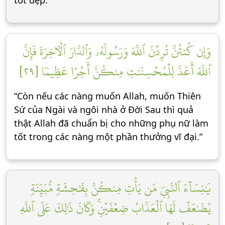
tốt đẹp.”
وَإِن كُنتُنَّ تُرِدۡنَ ٱللَّهَ وَرَسُولَهُۥ وَٱلدَّارَ ٱلۡأٓخِرَةَ فَإِنَّ
ٱللَّهَ أَعَدَّ لِلۡمُحۡسِنَٰتِ مِنكُنَّ أَجۡرًا عَظِيمٗا [٢٩]
“Còn nếu các nàng muốn Allah, muốn Thiên
Sứ của Ngài và ngôi nhà ở Đời Sau thì quả
thật Allah đã chuẩn bị cho những phụ nữ làm
tốt trong các nàng một phần thưởng vĩ đại.”
يَٰنِسَآءَ ٱلنَّبِيِّ مَن يَأۡتِ مِنكُنَّ بِفَٰحِشَةٖ مُّبَيِّنَةٖ
يُضَٰعَفۡ لَهَا ٱلۡعَذَابُ ضِعۡفَيۡنِۚ وَكَانَ ذَٰلِكَ عَلَى ٱللَّهِ