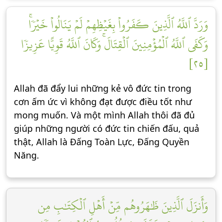
وَرَدَّ ٱللَّهُ ٱلَّذِينَ كَفَرُواْ بِغَيۡظِهِمۡ لَمۡ يَنَالُواْ خَيۡرٗاۚ
وَكَفَى ٱللَّهُ ٱلۡمُؤۡمِنِينَ ٱلۡقِتَالَۚ وَكَانَ ٱللَّهُ قَوِيًّا عَزِيزٗا
[٢٥]
Allah đã đẩy lui những kẻ vô đức tin trong
cơn ấm ức vì không đạt được điều tốt như
mong muốn. Và một mình Allah thôi đã đủ
giúp những người có đức tin chiến đấu, quả
thật, Allah là Đấng Toàn Lực, Đấng Quyền
Năng.
وَأَنزَلَ ٱلَّذِينَ ظَٰهَرُوهُم مِّنۡ أَهۡلِ ٱلۡكِتَٰبِ مِن