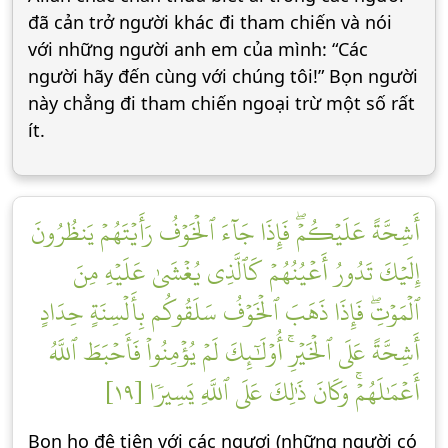
đã cản trở người khác đi tham chiến và nói
với những người anh em của mình: “Các
người hãy đến cùng với chúng tôi!” Bọn người
này chẳng đi tham chiến ngoại trừ một số rất
ít.
أَشِحَّةً عَلَيۡكُمۡۖ فَإِذَا جَآءَ ٱلۡخَوۡفُ رَأَيۡتَهُمۡ يَنظُرُونَ
إِلَيۡكَ تَدُورُ أَعۡيُنُهُمۡ كَٱلَّذِي يُغۡشَىٰ عَلَيۡهِ مِنَ
ٱلۡمَوۡتِۖ فَإِذَا ذَهَبَ ٱلۡخَوۡفُ سَلَقُوكُم بِأَلۡسِنَةٍ حِدَادٍ
أَشِحَّةً عَلَى ٱلۡخَيۡرِۚ أُوْلَٰٓئِكَ لَمۡ يُؤۡمِنُواْ فَأَحۡبَطَ ٱللَّهُ
أَعۡمَٰلَهُمۡۚ وَكَانَ ذَٰلِكَ عَلَى ٱللَّهِ يَسِيرٗا [١٩]
Bọn họ đê tiện với các ngươi (những người có