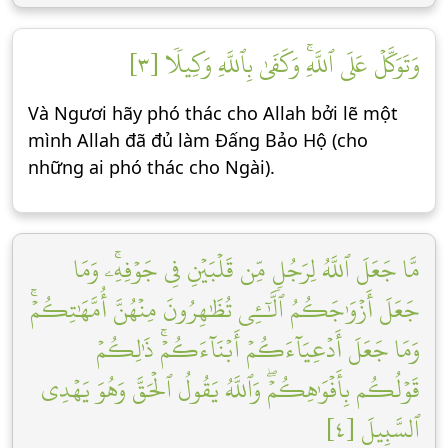
وَتَوَكَّلۡ عَلَى ٱللَّهِۚ وَكَفَىٰ بِٱللَّهِ وَكِيلٗا [٣]
Và Ngươi hãy phó thác cho Allah bởi lẽ một
mình Allah đã đủ làm Đấng Bảo Hộ (cho
những ai phó thác cho Ngài).
مَّا جَعَلَ ٱللَّهُ لِرَجُلٖ مِّن قَلۡبَيۡنِ فِي جَوۡفِهِۦۚ وَمَا
جَعَلَ أَزۡوَٰجَكُمُ ٱلَّٰٓـِٔي تُظَٰهِرُونَ مِنۡهُنَّ أُمَّهَٰتِكُمۡۚ
وَمَا جَعَلَ أَدۡعِيَآءَكُمۡ أَبۡنَآءَكُمۡۚ ذَٰلِكُمۡ
قَوۡلُكُم بِأَفۡوَٰهِكُمۡۖ وَٱللَّهُ يَقُولُ ٱلۡحَقَّ وَهُوَ يَهۡدِي
ٱلسَّبِيلَ [٤]