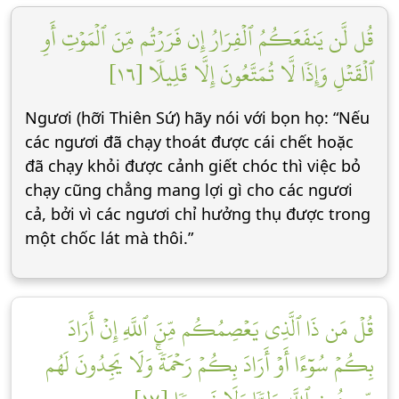
قُل لَّن يَنفَعَكُمُ ٱلۡفِرَارُ إِن فَرَرۡتُم مِّنَ ٱلۡمَوۡتِ أَوِ
ٱلۡقَتۡلِ وَإِذٗا لَّا تُمَتَّعُونَ إِلَّا قَلِيلٗا [١٦]
Ngươi (hỡi Thiên Sứ) hãy nói với bọn họ: “Nếu
các ngươi đã chạy thoát được cái chết hoặc
đã chạy khỏi được cảnh giết chóc thì việc bỏ
chạy cũng chẳng mang lợi gì cho các ngươi
cả, bởi vì các ngươi chỉ hưởng thụ được trong
một chốc lát mà thôi.”
قُلۡ مَن ذَا ٱلَّذِي يَعۡصِمُكُم مِّنَ ٱللَّهِ إِنۡ أَرَادَ
بِكُمۡ سُوٓءًا أَوۡ أَرَادَ بِكُمۡ رَحۡمَةٗۚ وَلَا يَجِدُونَ لَهُم