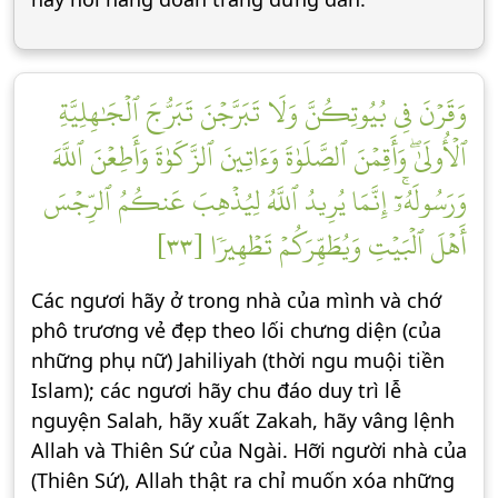
وَقَرۡنَ فِي بُيُوتِكُنَّ وَلَا تَبَرَّجۡنَ تَبَرُّجَ ٱلۡجَٰهِلِيَّةِ
ٱلۡأُولَىٰۖ وَأَقِمۡنَ ٱلصَّلَوٰةَ وَءَاتِينَ ٱلزَّكَوٰةَ وَأَطِعۡنَ ٱللَّهَ
وَرَسُولَهُۥٓۚ إِنَّمَا يُرِيدُ ٱللَّهُ لِيُذۡهِبَ عَنكُمُ ٱلرِّجۡسَ
أَهۡلَ ٱلۡبَيۡتِ وَيُطَهِّرَكُمۡ تَطۡهِيرٗا [٣٣]
Các ngươi hãy ở trong nhà của mình và chớ
phô trương vẻ đẹp theo lối chưng diện (của
những phụ nữ) Jahiliyah (thời ngu muội tiền
Islam); các ngươi hãy chu đáo duy trì lễ
nguyện Salah, hãy xuất Zakah, hãy vâng lệnh
Allah và Thiên Sứ của Ngài. Hỡi người nhà của
(Thiên Sứ), Allah thật ra chỉ muốn xóa những