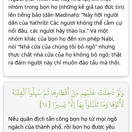
nhóm trong bọn họ (những kẻ giả tạo đức tin)
lên tiếng bảo (dân Madinah): “Này hỡi người
dân của Yathrib! Các ngươi không thể cầm cự
nổi đâu, các ngươi hãy tháo lui.” Và một
nhóm khác của bọn họ đến xin phép Nabi,
nói “Nhà cửa của chúng tôi bỏ ngỏ” nhưng
thực chất nhà cửa của họ không bỏ ngỏ; thật
ra đám người này chỉ muốn đào tẩu mà thôi.
وَلَوۡ دُخِلَتۡ عَلَيۡهِم مِّنۡ أَقۡطَارِهَا ثُمَّ سُئِلُواْ ٱلۡفِتۡنَةَ
لَأٓتَوۡهَا وَمَا تَلَبَّثُواْ بِهَآ إِلَّا يَسِيرٗا [١٤]
Nếu quân địch tấn công bọn họ từ mọi ngõ
ngách của thành phố, rồi bọn họ được yêu