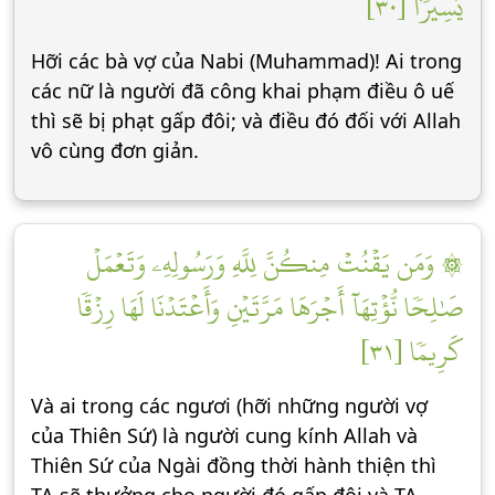
يَسِيرٗا [٣٠]
Hỡi các bà vợ của Nabi (Muhammad)! Ai trong
các nữ là người đã công khai phạm điều ô uế
thì sẽ bị phạt gấp đôi; và điều đó đối với Allah
vô cùng đơn giản.
۞ وَمَن يَقۡنُتۡ مِنكُنَّ لِلَّهِ وَرَسُولِهِۦ وَتَعۡمَلۡ
صَٰلِحٗا نُّؤۡتِهَآ أَجۡرَهَا مَرَّتَيۡنِ وَأَعۡتَدۡنَا لَهَا رِزۡقٗا
كَرِيمٗا [٣١]
Và ai trong các ngươi (hỡi những người vợ
của Thiên Sứ) là người cung kính Allah và
Thiên Sứ của Ngài đồng thời hành thiện thì