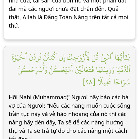
nhà cửa, tài sản của bọn họ và một phần đất
đai mà các ngươi chưa đặt chân đến. Quả
thật, Allah là Đấng Toàn Năng trên tất cả mọi
thứ.
يَٰٓأَيُّهَا ٱلنَّبِيُّ قُل لِّأَزۡوَٰجِكَ إِن كُنتُنَّ تُرِدۡنَ ٱلۡحَيَوٰةَ
ٱلدُّنۡيَا وَزِينَتَهَا فَتَعَالَيۡنَ أُمَتِّعۡكُنَّ وَأُسَرِّحۡكُنَّ
سَرَاحٗا جَمِيلٗا [٢٨]
Hỡi Nabi (Muhammad)! Ngươi hãy bảo các bà
vợ của Ngươi: “Nếu các nàng muốn cuộc sống
trần tục này và vẻ hào nhoáng của nó thì các
nàng hãy đến đây, Ta sẽ để các nàng hưởng
thụ và Ta sẽ trả tự do cho các nàng một cách