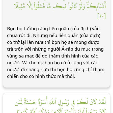
أَنۢبَآئِكُمۡۖ وَلَوۡ كَانُواْ فِيكُم مَّا قَٰتَلُوٓاْ إِلَّا قَلِيلٗا
[٢٠]
Bọn họ tưởng rằng liên quân (của địch) vẫn
chưa rút đi. Nhưng nếu liên quân (của địch)
có trở lại lần nữa thì bọn họ sẽ mong được
trà trộn với những người Ả-rập du mục trong
vùng sa mạc để dọ thám tình hình của các
ngươi. Và cho dù bọn họ có ở cùng với các
ngươi đi chăng nữa thì bọn họ cũng chỉ tham
chiến cho có hình thức mà thôi.
لَّقَدۡ كَانَ لَكُمۡ فِي رَسُولِ ٱللَّهِ أُسۡوَةٌ حَسَنَةٞ لِّمَن
كَانَ يَرۡجُواْ ٱللَّهَ وَٱلۡيَوۡمَ ٱلۡأٓخِرَ وَذَكَرَ ٱللَّهَ كَثِيرٗا