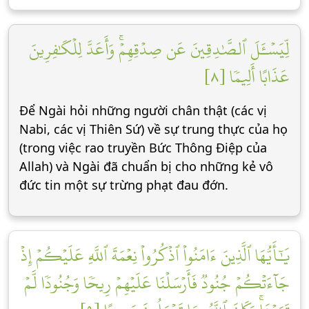
لِّيَسۡـَٔلَ ٱلصَّٰدِقِينَ عَن صِدۡقِهِمۡۚ وَأَعَدَّ لِلۡكَٰفِرِينَ
عَذَابًا أَلِيمٗا [٨]
Để Ngài hỏi những người chân thật (các vị
Nabi, các vị Thiên Sứ) về sự trung thực của họ
(trong việc rao truyền Bức Thông Điệp của
Allah) và Ngài đã chuẩn bị cho những kẻ vô
đức tin một sự trừng phạt đau đớn.
يَٰٓأَيُّهَا ٱلَّذِينَ ءَامَنُواْ ٱذۡكُرُواْ نِعۡمَةَ ٱللَّهِ عَلَيۡكُمۡ إِذۡ
جَآءَتۡكُمۡ جُنُودٞ فَأَرۡسَلۡنَا عَلَيۡهِمۡ رِيحٗا وَجُنُودٗا لَّمۡ