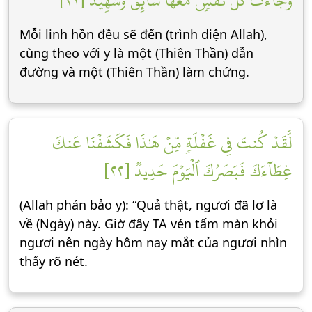
وَجَآءَتۡ كُلُّ نَفۡسٖ مَّعَهَا سَآئِقٞ وَشَهِيدٞ [٢١]
Mỗi linh hồn đều sẽ đến (trình diện Allah),
cùng theo với y là một (Thiên Thần) dẫn
đường và một (Thiên Thần) làm chứng.
لَّقَدۡ كُنتَ فِي غَفۡلَةٖ مِّنۡ هَٰذَا فَكَشَفۡنَا عَنكَ
غِطَآءَكَ فَبَصَرُكَ ٱلۡيَوۡمَ حَدِيدٞ [٢٢]
(Allah phán bảo y): “Quả thật, ngươi đã lơ là
về (Ngày) này. Giờ đây TA vén tấm màn khỏi
ngươi nên ngày hôm nay mắt của ngươi nhìn
thấy rõ nét.