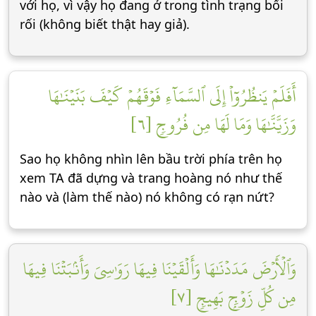
với họ, vì vậy họ đang ở trong tình trạng bối
rối (không biết thật hay giả).
أَفَلَمۡ يَنظُرُوٓاْ إِلَى ٱلسَّمَآءِ فَوۡقَهُمۡ كَيۡفَ بَنَيۡنَٰهَا
وَزَيَّنَّٰهَا وَمَا لَهَا مِن فُرُوجٖ [٦]
Sao họ không nhìn lên bầu trời phía trên họ
xem TA đã dựng và trang hoàng nó như thế
nào và (làm thế nào) nó không có rạn nứt?
وَٱلۡأَرۡضَ مَدَدۡنَٰهَا وَأَلۡقَيۡنَا فِيهَا رَوَٰسِيَ وَأَنۢبَتۡنَا فِيهَا
مِن كُلِّ زَوۡجِۭ بَهِيجٖ [٧]