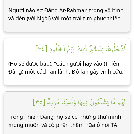
Người nào sợ Đấng Ar-Rahman trong vô hình
và đến (với Ngài) với một trái tim phục thiện,
ٱدۡخُلُوهَا بِسَلَٰمٖۖ ذَٰلِكَ يَوۡمُ ٱلۡخُلُودِ [٣٤]
(Họ sẽ được bảo): “Các ngươi hãy vào (Thiên
Đàng) một cách an lành. Đó là ngày vĩnh cửu.”
لَهُم مَّا يَشَآءُونَ فِيهَا وَلَدَيۡنَا مَزِيدٞ [٣٥]
Trong Thiên Đàng, họ sẽ có những thứ mình
mong muốn và có phần thêm nữa ở nơi TA.