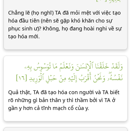
Chẳng lẽ (họ nghĩ) TA đã mỏi mệt với việc tạo
hóa đầu tiên (nên sẽ gặp khó khăn cho sự
phục sinh ư)? Không, họ đang hoài nghi về sự
tạo hóa mới.
وَلَقَدۡ خَلَقۡنَا ٱلۡإِنسَٰنَ وَنَعۡلَمُ مَا تُوَسۡوِسُ بِهِۦ
نَفۡسُهُۥۖ وَنَحۡنُ أَقۡرَبُ إِلَيۡهِ مِنۡ حَبۡلِ ٱلۡوَرِيدِ [١٦]
Quả thật, TA đã tạo hóa con người và TA biết
rõ những gì bản thân y thì thầm bởi vì TA ở
gần y hơn cả tĩnh mạch cổ của y.