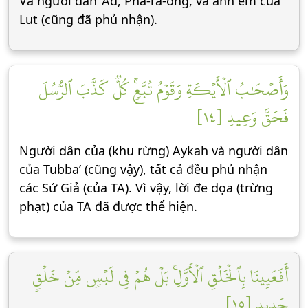
Và người dân ‘Ad, Pha-ra-ông, và anh em của
Lut (cũng đã phủ nhận).
وَأَصۡحَٰبُ ٱلۡأَيۡكَةِ وَقَوۡمُ تُبَّعٖۚ كُلّٞ كَذَّبَ ٱلرُّسُلَ
فَحَقَّ وَعِيدِ [١٤]
Người dân của (khu rừng) Aykah và người dân
của Tubba’ (cũng vậy), tất cả đều phủ nhận
các Sứ Giả (của TA). Vì vậy, lời đe dọa (trừng
phạt) của TA đã được thể hiện.
أَفَعَيِينَا بِٱلۡخَلۡقِ ٱلۡأَوَّلِۚ بَلۡ هُمۡ فِي لَبۡسٖ مِّنۡ خَلۡقٖ
جَدِيدٖ [١٥]