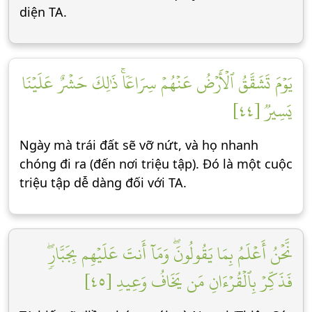
diện TA.
يَوۡمَ تَشَقَّقُ ٱلۡأَرۡضُ عَنۡهُمۡ سِرَاعٗاۚ ذَٰلِكَ حَشۡرٌ عَلَيۡنَا
يَسِيرٞ [٤٤]
Ngày mà trái đất sẽ vỡ nứt, và họ nhanh
chóng đi ra (đến nơi triệu tập). Đó là một cuộc
triệu tập dễ dàng đối với TA.
نَّحۡنُ أَعۡلَمُ بِمَا يَقُولُونَۖ وَمَآ أَنتَ عَلَيۡهِم بِجَبَّارٖۖ
فَذَكِّرۡ بِٱلۡقُرۡءَانِ مَن يَخَافُ وَعِيدِ [٤٥]