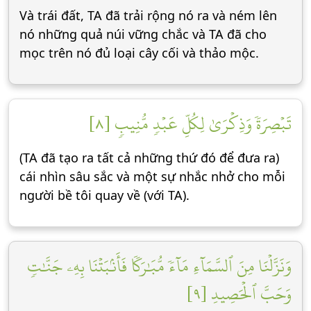
Và trái đất, TA đã trải rộng nó ra và ném lên
nó những quả núi vững chắc và TA đã cho
mọc trên nó đủ loại cây cối và thảo mộc.
تَبۡصِرَةٗ وَذِكۡرَىٰ لِكُلِّ عَبۡدٖ مُّنِيبٖ [٨]
(TA đã tạo ra tất cả những thứ đó để đưa ra)
cái nhìn sâu sắc và một sự nhắc nhở cho mỗi
người bề tôi quay về (với TA).
وَنَزَّلۡنَا مِنَ ٱلسَّمَآءِ مَآءٗ مُّبَٰرَكٗا فَأَنۢبَتۡنَا بِهِۦ جَنَّٰتٖ
وَحَبَّ ٱلۡحَصِيدِ [٩]