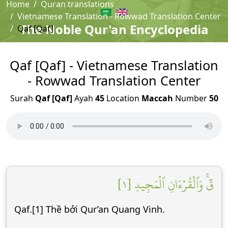
Home
Quran translations
Vietnamese Translation - Rowwad Translation Center
The Noble Qur'an Encyclopedia
Qaf [Qaf]
Qaf [Qaf] - Vietnamese Translation
- Rowwad Translation Center
Surah
Qaf [Qaf]
Ayah
45
Location
Maccah
Number
50
قٓۚ وَٱلۡقُرۡءَانِ ٱلۡمَجِيدِ [١]
Qaf.[1] Thề bởi Qur’an Quang Vinh.