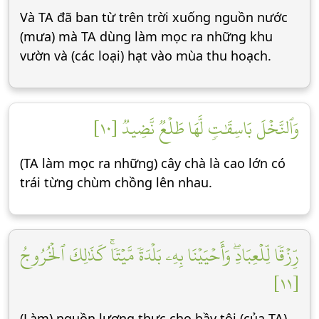
Và TA đã ban từ trên trời xuống nguồn nước
(mưa) mà TA dùng làm mọc ra những khu
vườn và (các loại) hạt vào mùa thu hoạch.
وَٱلنَّخۡلَ بَاسِقَٰتٖ لَّهَا طَلۡعٞ نَّضِيدٞ [١٠]
(TA làm mọc ra những) cây chà là cao lớn có
trái từng chùm chồng lên nhau.
رِّزۡقٗا لِّلۡعِبَادِۖ وَأَحۡيَيۡنَا بِهِۦ بَلۡدَةٗ مَّيۡتٗاۚ كَذَٰلِكَ ٱلۡخُرُوجُ
[١١]
(Làm) nguồn lương thực cho bầy tôi (của TA).