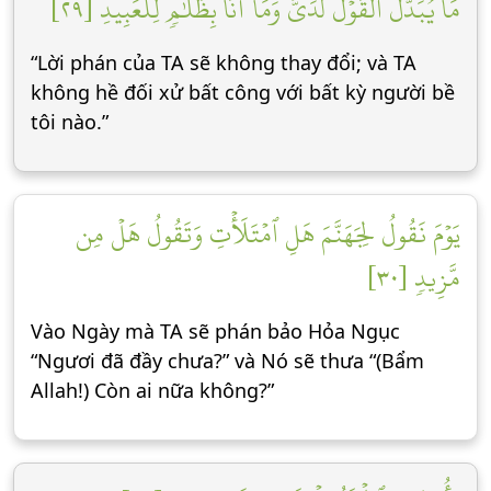
مَا يُبَدَّلُ ٱلۡقَوۡلُ لَدَيَّ وَمَآ أَنَا۠ بِظَلَّٰمٖ لِّلۡعَبِيدِ [٢٩]
“Lời phán của TA sẽ không thay đổi; và TA
không hề đối xử bất công với bất kỳ người bề
tôi nào.”
يَوۡمَ نَقُولُ لِجَهَنَّمَ هَلِ ٱمۡتَلَأۡتِ وَتَقُولُ هَلۡ مِن
مَّزِيدٖ [٣٠]
Vào Ngày mà TA sẽ phán bảo Hỏa Ngục
“Ngươi đã đầy chưa?” và Nó sẽ thưa “(Bẩm
Allah!) Còn ai nữa không?”