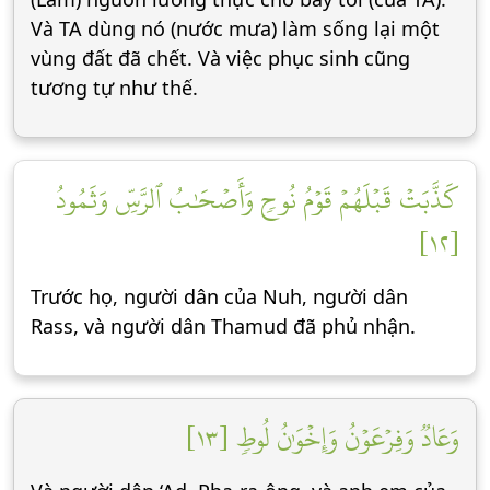
Và TA dùng nó (nước mưa) làm sống lại một
vùng đất đã chết. Và việc phục sinh cũng
tương tự như thế.
كَذَّبَتۡ قَبۡلَهُمۡ قَوۡمُ نُوحٖ وَأَصۡحَٰبُ ٱلرَّسِّ وَثَمُودُ
[١٢]
Trước họ, người dân của Nuh, người dân
Rass, và người dân Thamud đã phủ nhận.
وَعَادٞ وَفِرۡعَوۡنُ وَإِخۡوَٰنُ لُوطٖ [١٣]