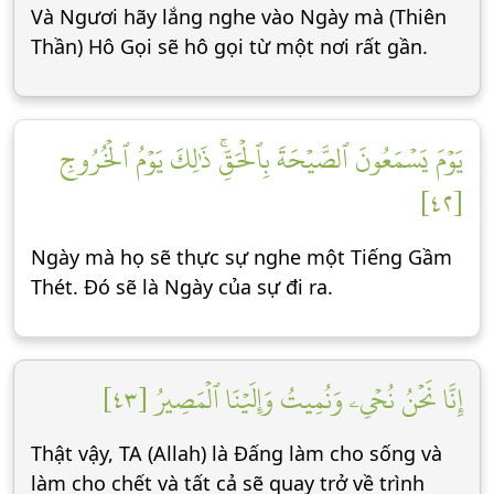
Và Ngươi hãy lắng nghe vào Ngày mà (Thiên
Thần) Hô Gọi sẽ hô gọi từ một nơi rất gần.
يَوۡمَ يَسۡمَعُونَ ٱلصَّيۡحَةَ بِٱلۡحَقِّۚ ذَٰلِكَ يَوۡمُ ٱلۡخُرُوجِ
[٤٢]
Ngày mà họ sẽ thực sự nghe một Tiếng Gầm
Thét. Đó sẽ là Ngày của sự đi ra.
إِنَّا نَحۡنُ نُحۡيِۦ وَنُمِيتُ وَإِلَيۡنَا ٱلۡمَصِيرُ [٤٣]
Thật vậy, TA (Allah) là Đấng làm cho sống và
làm cho chết và tất cả sẽ quay trở về trình