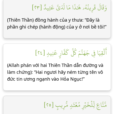
وَقَالَ قَرِينُهُۥ هَٰذَا مَا لَدَيَّ عَتِيدٌ [٢٣]
(Thiên Thần) đồng hành của y thưa: “Đây là
phần ghi chép (hành động) của y ở nơi bề tôi!”
أَلۡقِيَا فِي جَهَنَّمَ كُلَّ كَفَّارٍ عَنِيدٖ [٢٤]
(Allah phán với hai Thiên Thần dẫn đường và
làm chứng): “Hai ngươi hãy ném từng tên vô
đức tin ương ngạnh vào Hỏa Ngục!”
مَّنَّاعٖ لِّلۡخَيۡرِ مُعۡتَدٖ مُّرِيبٍ [٢٥]