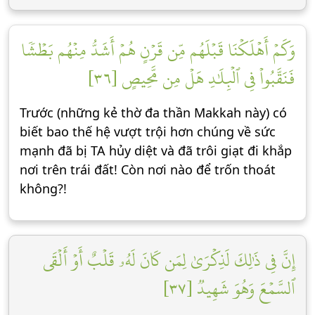
وَكَمۡ أَهۡلَكۡنَا قَبۡلَهُم مِّن قَرۡنٍ هُمۡ أَشَدُّ مِنۡهُم بَطۡشٗا
فَنَقَّبُواْ فِي ٱلۡبِلَٰدِ هَلۡ مِن مَّحِيصٍ [٣٦]
Trước (những kẻ thờ đa thần Makkah này) có
biết bao thế hệ vượt trội hơn chúng về sức
mạnh đã bị TA hủy diệt và đã trôi giạt đi khắp
nơi trên trái đất! Còn nơi nào để trốn thoát
không?!
إِنَّ فِي ذَٰلِكَ لَذِكۡرَىٰ لِمَن كَانَ لَهُۥ قَلۡبٌ أَوۡ أَلۡقَى
ٱلسَّمۡعَ وَهُوَ شَهِيدٞ [٣٧]