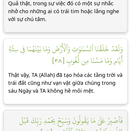
Quả thật, trong sự việc đó có một sự nhắc
nhở cho những ai có trái tim hoặc lắng nghe
với sự chú tâm.
وَلَقَدۡ خَلَقۡنَا ٱلسَّمَٰوَٰتِ وَٱلۡأَرۡضَ وَمَا بَيۡنَهُمَا فِي سِتَّةِ
أَيَّامٖ وَمَا مَسَّنَا مِن لُّغُوبٖ [٣٨]
Thật vậy, TA (Allah) đã tạo hóa các tầng trời và
trái đất cũng như vạn vật giữa chúng trong
sáu Ngày và TA không hề mỏi mệt.
فَٱصۡبِرۡ عَلَىٰ مَا يَقُولُونَ وَسَبِّحۡ بِحَمۡدِ رَبِّكَ قَبۡلَ