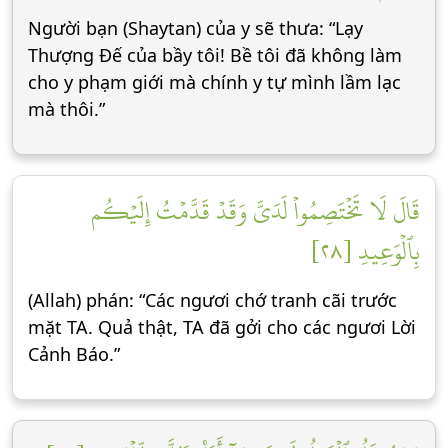
Người bạn (Shaytan) của y sẽ thưa: “Lạy
Thượng Đế của bầy tôi! Bề tôi đã không làm
cho y phạm giới mà chính y tự mình lầm lạc
mà thôi.”
قَالَ لَا تَخۡتَصِمُواْ لَدَيَّ وَقَدۡ قَدَّمۡتُ إِلَيۡكُم
بِٱلۡوَعِيدِ [٢٨]
(Allah) phán: “Các ngươi chớ tranh cãi trước
mặt TA. Quả thật, TA đã gởi cho các ngươi Lời
Cảnh Báo.”