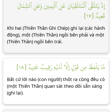
إِذۡ يَتَلَقَّى ٱلۡمُتَلَقِّيَانِ عَنِ ٱلۡيَمِينِ وَعَنِ ٱلشِّمَالِ
قَعِيدٞ [١٧]
Khi hai (Thiên Thần Ghi Chép) ghi lại (các hành
động), một (Thiên Thần) ngồi bên phải và một
(Thiên Thần) ngồi bên trái.
مَّا يَلۡفِظُ مِن قَوۡلٍ إِلَّا لَدَيۡهِ رَقِيبٌ عَتِيدٞ [١٨]
Bất cứ lời nào (con người) thốt ra cũng đều có
(một Thiên Thần) quan sát theo dõi sẵn sàng
(ghi lại).