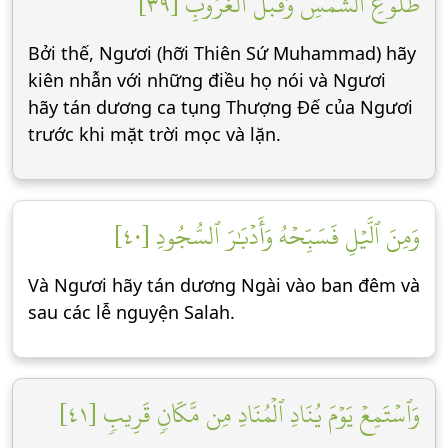
طُلُوعِ ٱلشَّمۡسِ وَقَبۡلَ ٱلۡغُرُوبِ [٣٩]
Bởi thế, Ngươi (hỡi Thiên Sứ Muhammad) hãy
kiên nhẫn với những điều họ nói và Ngươi
hãy tán dương ca tụng Thượng Đế của Ngươi
trước khi mặt trời mọc và lặn.
وَمِنَ ٱلَّيۡلِ فَسَبِّحۡهُ وَأَدۡبَٰرَ ٱلسُّجُودِ [٤٠]
Và Ngươi hãy tán dương Ngài vào ban đêm và
sau các lễ nguyện Salah.
وَٱسۡتَمِعۡ يَوۡمَ يُنَادِ ٱلۡمُنَادِ مِن مَّكَانٖ قَرِيبٖ [٤١]