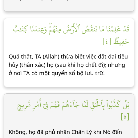
قَدۡ عَلِمۡنَا مَا تَنقُصُ ٱلۡأَرۡضُ مِنۡهُمۡۖ وَعِندَنَا كِتَٰبٌ
حَفِيظُۢ [٤]
Quả thật, TA (Allah) thừa biết việc đất đai tiêu
hủy (thân xác) họ (sau khi họ chết đi); nhưng
ở nơi TA có một quyển sổ bộ lưu trữ.
بَلۡ كَذَّبُواْ بِٱلۡحَقِّ لَمَّا جَآءَهُمۡ فَهُمۡ فِيٓ أَمۡرٖ مَّرِيجٍ
[٥]
Không, họ đã phủ nhận Chân Lý khi Nó đến