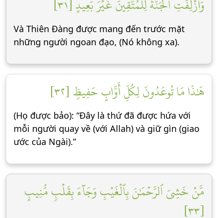
وَأُزۡلِفَتِ ٱلۡجَنَّةُ لِلۡمُتَّقِينَ غَيۡرَ بَعِيدٍ [٣١]
Và Thiên Đàng được mang đến trước mặt
những người ngoan đạo, (Nó không xa).
هَٰذَا مَا تُوعَدُونَ لِكُلِّ أَوَّابٍ حَفِيظٖ [٣٢]
(Họ được bảo): “Đây là thứ đã được hứa với
mỗi người quay về (với Allah) và giữ gìn (giao
ước của Ngài).”
مَّنۡ خَشِيَ ٱلرَّحۡمَٰنَ بِٱلۡغَيۡبِ وَجَآءَ بِقَلۡبٖ مُّنِيبٍ
[٣٣]