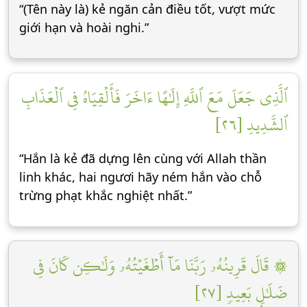
“(Tên này là) kẻ ngăn cản điều tốt, vượt mức
giới hạn và hoài nghi.”
ٱلَّذِي جَعَلَ مَعَ ٱللَّهِ إِلَٰهًا ءَاخَرَ فَأَلۡقِيَاهُ فِي ٱلۡعَذَابِ
ٱلشَّدِيدِ [٢٦]
“Hắn là kẻ đã dựng lên cùng với Allah thần
linh khác, hai ngươi hãy ném hắn vào chỗ
trừng phạt khắc nghiệt nhất.”
۞ قَالَ قَرِينُهُۥ رَبَّنَا مَآ أَطۡغَيۡتُهُۥ وَلَٰكِن كَانَ فِي
ضَلَٰلِۭ بَعِيدٖ [٢٧]