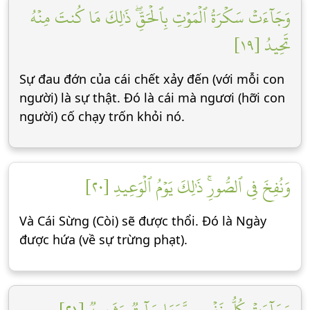
وَجَآءَتۡ سَكۡرَةُ ٱلۡمَوۡتِ بِٱلۡحَقِّۖ ذَٰلِكَ مَا كُنتَ مِنۡهُ
تَحِيدُ [١٩]
Sự đau đớn của cái chết xảy đến (với mỗi con
người) là sự thật. Đó là cái mà ngươi (hỡi con
người) cố chạy trốn khỏi nó.
وَنُفِخَ فِي ٱلصُّورِۚ ذَٰلِكَ يَوۡمُ ٱلۡوَعِيدِ [٢٠]
Và Cái Sừng (Còi) sẽ được thổi. Đó là Ngày
được hứa (về sự trừng phạt).