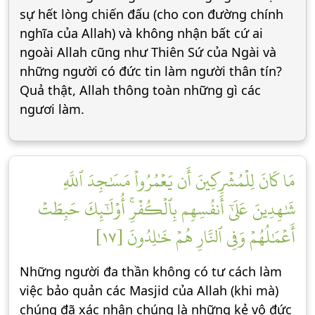
sự hết lòng chiến đấu (cho con đường chính
nghĩa của Allah) và không nhận bất cứ ai
ngoài Allah cũng như Thiên Sứ của Ngài và
những người có đức tin làm người thân tín?
Quả thật, Allah thông toàn những gì các
ngươi làm.
مَا كَانَ لِلۡمُشۡرِكِينَ أَن يَعۡمُرُواْ مَسَٰجِدَ ٱللَّهِ
شَٰهِدِينَ عَلَىٰٓ أَنفُسِهِم بِٱلۡكُفۡرِۚ أُوْلَٰٓئِكَ حَبِطَتۡ
أَعۡمَٰلُهُمۡ وَفِي ٱلنَّارِ هُمۡ خَٰلِدُونَ [١٧]
Những người đa thần không có tư cách làm
việc bảo quản các Masjid của Allah (khi mà)
chúng đã xác nhận chúng là những kẻ vô đức