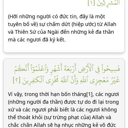
ٱلۡمُشۡرِكِينَ [١]
(Hỡi những người có đức tin, đây là một
tuyên bố về) sự chấm dứt (hiệp ước) từ Allah
và Thiên Sứ của Ngài đến những kẻ đa thần
mà các ngươi đã ký kết.
فَسِيحُواْ فِي ٱلۡأَرۡضِ أَرۡبَعَةَ أَشۡهُرٖ وَٱعۡلَمُوٓاْ أَنَّكُمۡ
غَيۡرُ مُعۡجِزِي ٱللَّهِ وَأَنَّ ٱللَّهَ مُخۡزِي ٱلۡكَٰفِرِينَ [٢]
Vì vậy, trong thời hạn bốn tháng[1], các ngươi
(những người đa thần) được tự do đi lại trong
xứ và các ngươi phải biết là các ngươi không
thể thoát khỏi (sự trừng phạt của) Allah và
chắc chắn Allah sẽ hạ nhục những kẻ vô đức