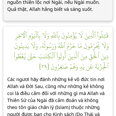
nguồn thiên lộc nơi Ngài, nếu Ngài muốn.
Quả thật, Allah hằng biết và sáng suốt.
قَٰتِلُواْ ٱلَّذِينَ لَا يُؤۡمِنُونَ بِٱللَّهِ وَلَا بِٱلۡيَوۡمِ ٱلۡأٓخِرِ
وَلَا يُحَرِّمُونَ مَا حَرَّمَ ٱللَّهُ وَرَسُولُهُۥ وَلَا يَدِينُونَ
دِينَ ٱلۡحَقِّ مِنَ ٱلَّذِينَ أُوتُواْ ٱلۡكِتَٰبَ حَتَّىٰ يُعۡطُواْ
ٱلۡجِزۡيَةَ عَن يَدٖ وَهُمۡ صَٰغِرُونَ [٢٩]
Các ngươi hãy đánh những kẻ vô đức tin nơi
Allah và Đời Sau, cũng như những kẻ không
coi là điều cấm đối với những gì mà Allah và
Thiên Sứ của Ngài đã cấm đoán và không
theo tôn giáo chân lý (Islam) thuộc những
người được ban cho Kinh sách (Do Thái và