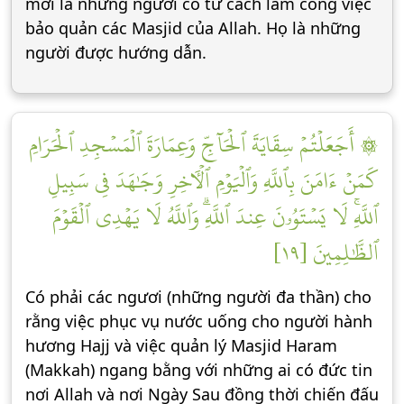
mới là những người có tư cách làm công việc
bảo quản các Masjid của Allah. Họ là những
người được hướng dẫn.
۞ أَجَعَلۡتُمۡ سِقَايَةَ ٱلۡحَآجِّ وَعِمَارَةَ ٱلۡمَسۡجِدِ ٱلۡحَرَامِ
كَمَنۡ ءَامَنَ بِٱللَّهِ وَٱلۡيَوۡمِ ٱلۡأٓخِرِ وَجَٰهَدَ فِي سَبِيلِ
ٱللَّهِۚ لَا يَسۡتَوُۥنَ عِندَ ٱللَّهِۗ وَٱللَّهُ لَا يَهۡدِي ٱلۡقَوۡمَ
ٱلظَّٰلِمِينَ [١٩]
Có phải các ngươi (những người đa thần) cho
rằng việc phục vụ nước uống cho người hành
hương Hajj và việc quản lý Masjid Haram
(Makkah) ngang bằng với những ai có đức tin
nơi Allah và nơi Ngày Sau đồng thời chiến đấu