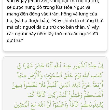
Vào Ngày (Phán Xét, vàng bạc mà họ dự trữ)
sẽ được nung đỏ trong lửa Hỏa Ngục và
mang đến đóng vào trán, hông và lưng của
họ, (và họ được bảo): “Đây chính là những thứ
mà các ngươi đã dự trữ cho bản thân, vì vậy,
các ngươi hãy nếm lấy thứ mà các ngươi đã
dự trữ.”
إِنَّ عِدَّةَ ٱلشُّهُورِ عِندَ ٱللَّهِ ٱثۡنَا عَشَرَ شَهۡرٗا فِي
كِتَٰبِ ٱللَّهِ يَوۡمَ خَلَقَ ٱلسَّمَٰوَٰتِ وَٱلۡأَرۡضَ مِنۡهَآ
أَرۡبَعَةٌ حُرُمٞۚ ذَٰلِكَ ٱلدِّينُ ٱلۡقَيِّمُۚ فَلَا تَظۡلِمُواْ فِيهِنَّ
أَنفُسَكُمۡۚ وَقَٰتِلُواْ ٱلۡمُشۡرِكِينَ كَآفَّةٗ كَمَا
يُقَٰتِلُونَكُمۡ كَآفَّةٗۚ وَٱعۡلَمُوٓاْ أَنَّ ٱللَّهَ مَعَ ٱلۡمُتَّقِينَ