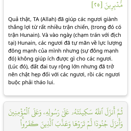
مُّدۡبِرِينَ [٢٥]
Quả thật, TA (Allah) đã giúp các ngươi giành
thắng lợi từ rất nhiều trận chiến, (trong đó có
trận Hunain). Và vào ngày (chạm trán với địch
tại) Hunain, các ngươi đã tự mãn về lực lượng
đông mạnh của mình nhưng (sự đông mạnh
đó) không giúp ích được gì cho các ngươi.
(Lúc đó), đất đai tuy rộng lớn nhưng đã trở
nên chật hẹp đối với các ngươi, rồi các ngươi
buộc phải tháo lui.
ثُمَّ أَنزَلَ ٱللَّهُ سَكِينَتَهُۥ عَلَىٰ رَسُولِهِۦ وَعَلَى ٱلۡمُؤۡمِنِينَ
وَأَنزَلَ جُنُودٗا لَّمۡ تَرَوۡهَا وَعَذَّبَ ٱلَّذِينَ كَفَرُواْۚ