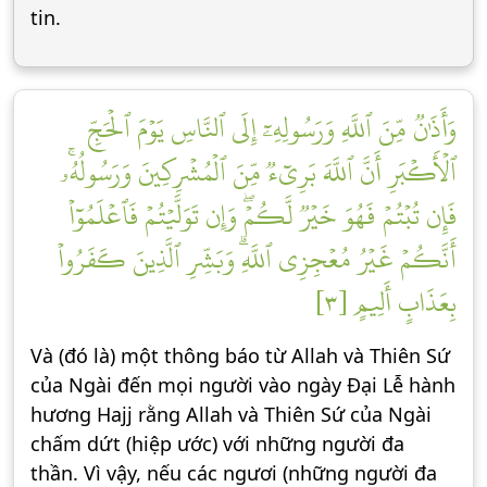
tin.
وَأَذَٰنٞ مِّنَ ٱللَّهِ وَرَسُولِهِۦٓ إِلَى ٱلنَّاسِ يَوۡمَ ٱلۡحَجِّ
ٱلۡأَكۡبَرِ أَنَّ ٱللَّهَ بَرِيٓءٞ مِّنَ ٱلۡمُشۡرِكِينَ وَرَسُولُهُۥۚ
فَإِن تُبۡتُمۡ فَهُوَ خَيۡرٞ لَّكُمۡۖ وَإِن تَوَلَّيۡتُمۡ فَٱعۡلَمُوٓاْ
أَنَّكُمۡ غَيۡرُ مُعۡجِزِي ٱللَّهِۗ وَبَشِّرِ ٱلَّذِينَ كَفَرُواْ
بِعَذَابٍ أَلِيمٍ [٣]
Và (đó là) một thông báo từ Allah và Thiên Sứ
của Ngài đến mọi người vào ngày Đại Lễ hành
hương Hajj rằng Allah và Thiên Sứ của Ngài
chấm dứt (hiệp ước) với những người đa
thần. Vì vậy, nếu các ngươi (những người đa