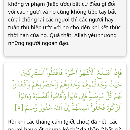
không vi phạm (hiệp ước) bất cứ điều gì đối
với các ngươi và họ cũng không tiếp tay bất
cứ ai chống lại các ngươi thì các ngươi hãy
tuân thủ hiệp ước với họ cho đến khi kết thúc
thời hạn của họ. Quả thật, Allah yêu thương
những người ngoan đạo.
فَإِذَا ٱنسَلَخَ ٱلۡأَشۡهُرُ ٱلۡحُرُمُ فَٱقۡتُلُواْ ٱلۡمُشۡرِكِينَ
حَيۡثُ وَجَدتُّمُوهُمۡ وَخُذُوهُمۡ وَٱحۡصُرُوهُمۡ وَٱقۡعُدُواْ
لَهُمۡ كُلَّ مَرۡصَدٖۚ فَإِن تَابُواْ وَأَقَامُواْ ٱلصَّلَوٰةَ وَءَاتَوُاْ
ٱلزَّكَوٰةَ فَخَلُّواْ سَبِيلَهُمۡۚ إِنَّ ٱللَّهَ غَفُورٞ رَّحِيمٞ [٥]
Rồi khi các tháng cấm (giết chóc) đã hết, các
ngươi hãy giết những kẻ thờ đa thần ở bất cứ