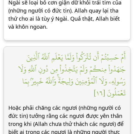
Ngài sẽ loại bỏ cơn giận dữ khỏi trái tim của
(những người có đức tin). Allah quay lại tha
thứ cho ai là tùy ý Ngài. Quả thật, Allah biết
và khôn ngoan.
أَمۡ حَسِبۡتُمۡ أَن تُتۡرَكُواْ وَلَمَّا يَعۡلَمِ ٱللَّهُ ٱلَّذِينَ
جَٰهَدُواْ مِنكُمۡ وَلَمۡ يَتَّخِذُواْ مِن دُونِ ٱللَّهِ وَلَا
رَسُولِهِۦ وَلَا ٱلۡمُؤۡمِنِينَ وَلِيجَةٗۚ وَٱللَّهُ خَبِيرُۢ بِمَا
تَعۡمَلُونَ [١٦]
Hoặc phải chăng các ngươi (những người có
đức tin) tưởng rằng các ngươi được yên thân
trong khi (Allah chưa thử thách các ngươi) để
biết ai trong các ngươi là những người thực