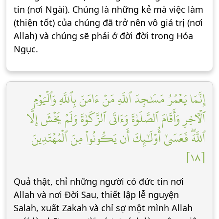
tin (nơi Ngài). Chúng là những kẻ mà việc làm
(thiện tốt) của chúng đã trở nên vô giá trị (nơi
Allah) và chúng sẽ phải ở đời đời trong Hỏa
Ngục.
إِنَّمَا يَعۡمُرُ مَسَٰجِدَ ٱللَّهِ مَنۡ ءَامَنَ بِٱللَّهِ وَٱلۡيَوۡمِ
ٱلۡأٓخِرِ وَأَقَامَ ٱلصَّلَوٰةَ وَءَاتَى ٱلزَّكَوٰةَ وَلَمۡ يَخۡشَ إِلَّا
ٱللَّهَۖ فَعَسَىٰٓ أُوْلَٰٓئِكَ أَن يَكُونُواْ مِنَ ٱلۡمُهۡتَدِينَ
[١٨]
Quả thật, chỉ những người có đức tin nơi
Allah và nơi Đời Sau, thiết lập lễ nguyện
Salah, xuất Zakah và chỉ sợ một mình Allah