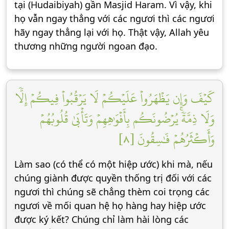
tại (Hudaibiyah) gần Masjid Haram. Vì vậy, khi
họ vẫn ngay thẳng với các ngươi thì các ngươi
hãy ngay thẳng lại với họ. Thật vậy, Allah yêu
thương những người ngoan đạo.
كَيۡفَ وَإِن يَظۡهَرُواْ عَلَيۡكُمۡ لَا يَرۡقُبُواْ فِيكُمۡ إِلّٗا
وَلَا ذِمَّةٗۚ يُرۡضُونَكُم بِأَفۡوَٰهِهِمۡ وَتَأۡبَىٰ قُلُوبُهُمۡ
وَأَكۡثَرُهُمۡ فَٰسِقُونَ [٨]
Làm sao (có thể có một hiệp ước) khi mà, nếu
chúng giành được quyền thống trị đối với các
ngươi thì chúng sẽ chẳng thèm coi trọng các
ngươi về mối quan hệ họ hàng hay hiệp ước
được ký kết? Chúng chỉ làm hài lòng các