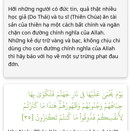
Hỡi những người có đức tin, quả thật nhiều
học giả (Do Thái) và tu sĩ (Thiên Chúa) ăn tài
sản của thiên hạ một cách bất chính và ngăn
chặn con đường chính nghĩa của Allah.
Những kẻ dự trữ vàng và bạc, không chịu chi
dùng cho con đường chính nghĩa của Allah
thì hãy báo với họ về một sự trừng phạt đau
đớn.
يَوۡمَ يُحۡمَىٰ عَلَيۡهَا فِي نَارِ جَهَنَّمَ فَتُكۡوَىٰ بِهَا
جِبَاهُهُمۡ وَجُنُوبُهُمۡ وَظُهُورُهُمۡۖ هَٰذَا مَا كَنَزۡتُمۡ
لِأَنفُسِكُمۡ فَذُوقُواْ مَا كُنتُمۡ تَكۡنِزُونَ [٣٥]