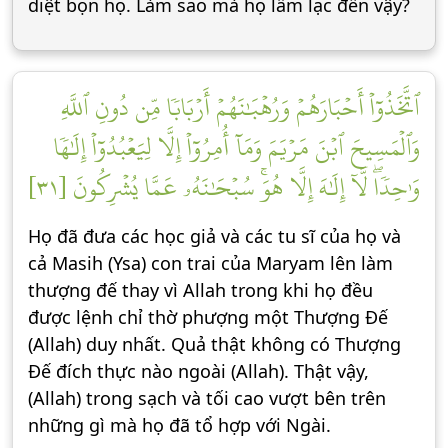
diệt bọn họ. Làm sao mà họ lầm lạc đến vậy?
ٱتَّخَذُوٓاْ أَحۡبَارَهُمۡ وَرُهۡبَٰنَهُمۡ أَرۡبَابٗا مِّن دُونِ ٱللَّهِ
وَٱلۡمَسِيحَ ٱبۡنَ مَرۡيَمَ وَمَآ أُمِرُوٓاْ إِلَّا لِيَعۡبُدُوٓاْ إِلَٰهٗا
وَٰحِدٗاۖ لَّآ إِلَٰهَ إِلَّا هُوَۚ سُبۡحَٰنَهُۥ عَمَّا يُشۡرِكُونَ [٣١]
Họ đã đưa các học giả và các tu sĩ của họ và
cả Masih (Ysa) con trai của Maryam lên làm
thượng đế thay vì Allah trong khi họ đều
được lệnh chỉ thờ phượng một Thượng Đế
(Allah) duy nhất. Quả thật không có Thượng
Đế đích thực nào ngoài (Allah). Thật vậy,
(Allah) trong sạch và tối cao vượt bên trên
những gì mà họ đã tổ hợp với Ngài.