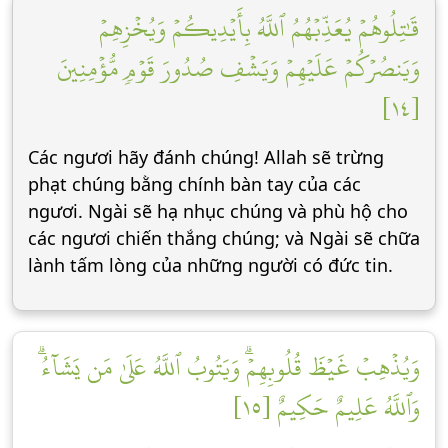
قَٰتِلُوهُمۡ يُعَذِّبۡهُمُ ٱللَّهُ بِأَيۡدِيكُمۡ وَيُخۡزِهِمۡ
وَيَنصُرۡكُمۡ عَلَيۡهِمۡ وَيَشۡفِ صُدُورَ قَوۡمٖ مُّؤۡمِنِينَ
[١٤]
Các ngươi hãy đánh chúng! Allah sẽ trừng
phạt chúng bằng chính bàn tay của các
ngươi. Ngài sẽ hạ nhục chúng và phù hộ cho
các ngươi chiến thắng chúng; và Ngài sẽ chữa
lành tấm lòng của những người có đức tin.
وَيُذۡهِبۡ غَيۡظَ قُلُوبِهِمۡۗ وَيَتُوبُ ٱللَّهُ عَلَىٰ مَن يَشَآءُۗ
وَٱللَّهُ عَلِيمٌ حَكِيمٌ [١٥]