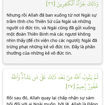
وَذَٰلِكَ جَزَآءُ ٱلۡكَٰفِرِينَ [٢٦]
Nhưng rồi Allah đã ban xuống từ nơi Ngài sự
trầm tĩnh cho Thiên Sứ của Ngài và những
người có đức tin, và Ngài cũng đã gửi xuống
một đoàn Thiên Binh mà các ngươi không
nhìn thấy (để chi viện cho các ngươi); Ngài đã
trừng phạt những kẻ vô đức tin. Đấy là phần
thưởng của những kẻ vô đức tin.
ثُمَّ يَتُوبُ ٱللَّهُ مِنۢ بَعۡدِ ذَٰلِكَ عَلَىٰ مَن يَشَآءُۗ وَٱللَّهُ
غَفُورٞ رَّحِيمٞ [٢٧]
Rồi sau đó, Allah quay lại chấp nhận sự sám
hối đối với ai Ngài muốn, bởi lẽ, Allah là Đấng