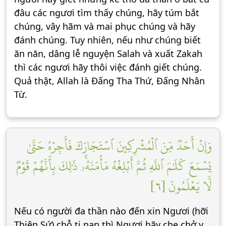
đâu các ngươi tìm thấy chúng, hãy túm bắt
chúng, vây hãm và mai phục chúng và hãy
đánh chúng. Tuy nhiên, nếu như chúng biết
ăn năn, dâng lễ nguyện Salah và xuất Zakah
thì các ngươi hãy thôi việc đánh giết chúng.
Quả thật, Allah là Đấng Tha Thứ, Đấng Nhân
Từ.
وَإِنۡ أَحَدٞ مِّنَ ٱلۡمُشۡرِكِينَ ٱسۡتَجَارَكَ فَأَجِرۡهُ حَتَّىٰ
يَسۡمَعَ كَلَٰمَ ٱللَّهِ ثُمَّ أَبۡلِغۡهُ مَأۡمَنَهُۥۚ ذَٰلِكَ بِأَنَّهُمۡ قَوۡمٞ
لَّا يَعۡلَمُونَ [٦]
Nếu có người đa thần nào đến xin Ngươi (hỡi
Thiên Sứ) chỗ tị nạn thì Ngươi hãy che chở y