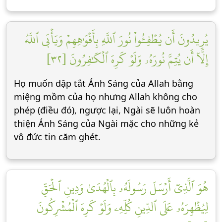
يُرِيدُونَ أَن يُطۡفِـُٔواْ نُورَ ٱللَّهِ بِأَفۡوَٰهِهِمۡ وَيَأۡبَى ٱللَّهُ
إِلَّآ أَن يُتِمَّ نُورَهُۥ وَلَوۡ كَرِهَ ٱلۡكَٰفِرُونَ [٣٢]
Họ muốn dập tắt Ánh Sáng của Allah bằng
miệng mồm của họ nhưng Allah không cho
phép (điều đó), ngược lại, Ngài sẽ luôn hoàn
thiện Ánh Sáng của Ngài mặc cho những kẻ
vô đức tin căm ghét.
هُوَ ٱلَّذِيٓ أَرۡسَلَ رَسُولَهُۥ بِٱلۡهُدَىٰ وَدِينِ ٱلۡحَقِّ
لِيُظۡهِرَهُۥ عَلَى ٱلدِّينِ كُلِّهِۦ وَلَوۡ كَرِهَ ٱلۡمُشۡرِكُونَ