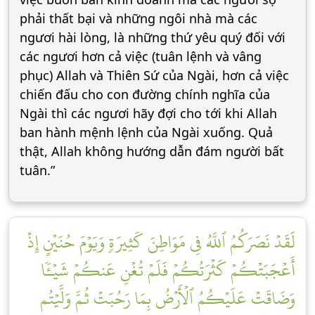
phải thất bại và những ngôi nhà mà các
ngươi hài lòng, là những thứ yêu quý đối với
các ngươi hơn cả việc (tuân lệnh và vâng
phục) Allah và Thiên Sứ của Ngài, hơn cả việc
chiến đấu cho con đường chính nghĩa của
Ngài thì các ngươi hãy đợi cho tới khi Allah
ban hành mệnh lệnh của Ngài xuống. Quả
thật, Allah không hướng dẫn đám người bất
tuân.”
لَقَدۡ نَصَرَكُمُ ٱللَّهُ فِي مَوَاطِنَ كَثِيرَةٖ وَيَوۡمَ حُنَيۡنٍ إِذۡ
أَعۡجَبَتۡكُمۡ كَثۡرَتُكُمۡ فَلَمۡ تُغۡنِ عَنكُمۡ شَيۡـٔٗا
وَضَاقَتۡ عَلَيۡكُمُ ٱلۡأَرۡضُ بِمَا رَحُبَتۡ ثُمَّ وَلَّيۡتُم