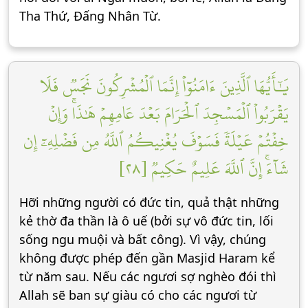
Tha Thứ, Đấng Nhân Từ.
يَٰٓأَيُّهَا ٱلَّذِينَ ءَامَنُوٓاْ إِنَّمَا ٱلۡمُشۡرِكُونَ نَجَسٞ فَلَا
يَقۡرَبُواْ ٱلۡمَسۡجِدَ ٱلۡحَرَامَ بَعۡدَ عَامِهِمۡ هَٰذَاۚ وَإِنۡ
خِفۡتُمۡ عَيۡلَةٗ فَسَوۡفَ يُغۡنِيكُمُ ٱللَّهُ مِن فَضۡلِهِۦٓ إِن
شَآءَۚ إِنَّ ٱللَّهَ عَلِيمٌ حَكِيمٞ [٢٨]
Hỡi những người có đức tin, quả thật những
kẻ thờ đa thần là ô uế (bởi sự vô đức tin, lối
sống ngu muội và bất công). Vì vậy, chúng
không được phép đến gần Masjid Haram kể
từ năm sau. Nếu các ngươi sợ nghèo đói thì
Allah sẽ ban sự giàu có cho các ngươi từ