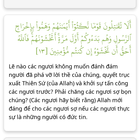
أَلَا تُقَٰتِلُونَ قَوۡمٗا نَّكَثُوٓاْ أَيۡمَٰنَهُمۡ وَهَمُّواْ بِإِخۡرَاجِ
ٱلرَّسُولِ وَهُم بَدَءُوكُمۡ أَوَّلَ مَرَّةٍۚ أَتَخۡشَوۡنَهُمۡۚ فَٱللَّهُ
أَحَقُّ أَن تَخۡشَوۡهُ إِن كُنتُم مُّؤۡمِنِينَ [١٣]
Lẽ nào các ngươi không muốn đánh đám
người đã phá vỡ lời thề của chúng, quyết trục
xuất Thiên Sứ (của Allah) và khởi sự tấn công
các ngươi trước? Phải chăng các ngươi sợ bọn
chúng? (Các ngươi hãy biết rằng) Allah mới
đáng để cho các ngươi sợ nếu các ngươi thực
sự là những người có đức tin.