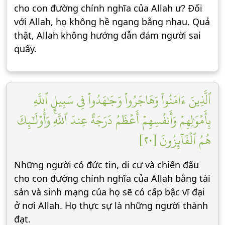
cho con đường chính nghĩa của Allah ư? Đối
với Allah, họ không hề ngang bằng nhau. Quả
thật, Allah không hướng dẫn đám người sai
quấy.
ٱلَّذِينَ ءَامَنُواْ وَهَاجَرُواْ وَجَٰهَدُواْ فِي سَبِيلِ ٱللَّهِ
بِأَمۡوَٰلِهِمۡ وَأَنفُسِهِمۡ أَعۡظَمُ دَرَجَةً عِندَ ٱللَّهِۚ وَأُوْلَٰٓئِكَ
هُمُ ٱلۡفَآئِزُونَ [٢٠]
Những người có đức tin, di cư và chiến đấu
cho con đường chính nghĩa của Allah bằng tài
sản và sinh mạng của họ sẽ có cấp bậc vĩ đại
ở nơi Allah. Họ thực sự là những người thành
đạt.