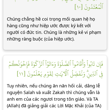
ٱلۡمُعۡتَدُونَ [١٠]
Chúng chẳng hề coi trọng mối quan hệ họ
hàng cũng như hiệp ước được ký kết với
người có đức tin. Chúng là những kẻ vi phạm
những ràng buộc (của hiệp ước).
فَإِن تَابُواْ وَأَقَامُواْ ٱلصَّلَوٰةَ وَءَاتَوُاْ ٱلزَّكَوٰةَ فَإِخۡوَٰنُكُمۡ
فِي ٱلدِّينِۗ وَنُفَصِّلُ ٱلۡأٓيَٰتِ لِقَوۡمٖ يَعۡلَمُونَ [١١]
Tuy nhiên, nếu chúng ăn năn hối cải, dâng lễ
nguyện Salah và xuất Zakah thì chúng vẫn là
anh em của các ngươi trong tôn giáo. Và TA
(Allah) đã giảng giải các Lời Mặc Khải (của TA)