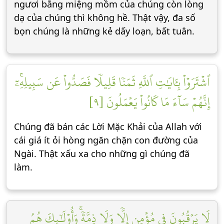
ngươi bằng miệng mồm của chúng còn lòng
dạ của chúng thì không hề. Thật vậy, đa số
bọn chúng là những kẻ dấy loạn, bất tuân.
ٱشۡتَرَوۡاْ بِـَٔايَٰتِ ٱللَّهِ ثَمَنٗا قَلِيلٗا فَصَدُّواْ عَن سَبِيلِهِۦٓۚ
إِنَّهُمۡ سَآءَ مَا كَانُواْ يَعۡمَلُونَ [٩]
Chúng đã bán các Lời Mặc Khải của Allah với
cái giá ít ỏi hòng ngăn chặn con đường của
Ngài. Thật xấu xa cho những gì chúng đã
làm.
لَا يَرۡقُبُونَ فِي مُؤۡمِنٍ إِلّٗا وَلَا ذِمَّةٗۚ وَأُوْلَٰٓئِكَ هُمُ