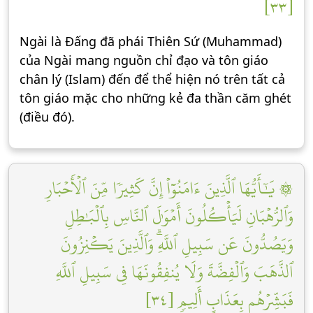
[٣٣]
Ngài là Đấng đã phái Thiên Sứ (Muhammad)
của Ngài mang nguồn chỉ đạo và tôn giáo
chân lý (Islam) đến để thể hiện nó trên tất cả
tôn giáo mặc cho những kẻ đa thần căm ghét
(điều đó).
۞ يَٰٓأَيُّهَا ٱلَّذِينَ ءَامَنُوٓاْ إِنَّ كَثِيرٗا مِّنَ ٱلۡأَحۡبَارِ
وَٱلرُّهۡبَانِ لَيَأۡكُلُونَ أَمۡوَٰلَ ٱلنَّاسِ بِٱلۡبَٰطِلِ
وَيَصُدُّونَ عَن سَبِيلِ ٱللَّهِۗ وَٱلَّذِينَ يَكۡنِزُونَ
ٱلذَّهَبَ وَٱلۡفِضَّةَ وَلَا يُنفِقُونَهَا فِي سَبِيلِ ٱللَّهِ
فَبَشِّرۡهُم بِعَذَابٍ أَلِيمٖ [٣٤]