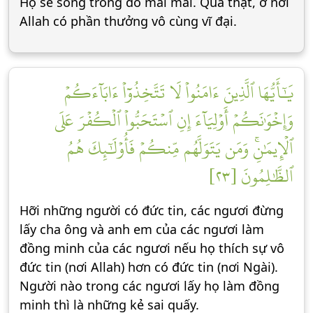
Họ sẽ sống trong đó mãi mãi. Quả thật, ở nơi
Allah có phần thưởng vô cùng vĩ đại.
يَٰٓأَيُّهَا ٱلَّذِينَ ءَامَنُواْ لَا تَتَّخِذُوٓاْ ءَابَآءَكُمۡ
وَإِخۡوَٰنَكُمۡ أَوۡلِيَآءَ إِنِ ٱسۡتَحَبُّواْ ٱلۡكُفۡرَ عَلَى
ٱلۡإِيمَٰنِۚ وَمَن يَتَوَلَّهُم مِّنكُمۡ فَأُوْلَٰٓئِكَ هُمُ
ٱلظَّٰلِمُونَ [٢٣]
Hỡi những người có đức tin, các ngươi đừng
lấy cha ông và anh em của các ngươi làm
đồng minh của các ngươi nếu họ thích sự vô
đức tin (nơi Allah) hơn có đức tin (nơi Ngài).
Người nào trong các ngươi lấy họ làm đồng
minh thì là những kẻ sai quấy.