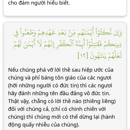
cho đám người hiểu biết.
وَإِن نَّكَثُوٓاْ أَيۡمَٰنَهُم مِّنۢ بَعۡدِ عَهۡدِهِمۡ وَطَعَنُواْ فِي
دِينِكُمۡ فَقَٰتِلُوٓاْ أَئِمَّةَ ٱلۡكُفۡرِ إِنَّهُمۡ لَآ أَيۡمَٰنَ لَهُمۡ
لَعَلَّهُمۡ يَنتَهُونَ [١٢]
Nếu chúng phá vỡ lời thề sau hiệp ước của
chúng và phỉ báng tôn giáo của các ngươi
(hỡi những người có đức tin) thì các ngươi
hãy đánh những tên đầu đảng vô đức tin.
Thật vậy, chẳng có lời thề nào (thiêng liêng)
đối với chúng cả, (chỉ có chinh chiến với
chúng) thì chúng mới có thể dừng lại (hành
động quấy nhiễu của chúng).