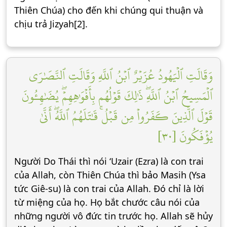
Thiên Chúa) cho đến khi chúng qui thuận và
chịu trả Jizyah[2].
وَقَالَتِ ٱلۡيَهُودُ عُزَيۡرٌ ٱبۡنُ ٱللَّهِ وَقَالَتِ ٱلنَّصَٰرَى
ٱلۡمَسِيحُ ٱبۡنُ ٱللَّهِۖ ذَٰلِكَ قَوۡلُهُم بِأَفۡوَٰهِهِمۡۖ يُضَٰهِـُٔونَ
قَوۡلَ ٱلَّذِينَ كَفَرُواْ مِن قَبۡلُۚ قَٰتَلَهُمُ ٱللَّهُۖ أَنَّىٰ
يُؤۡفَكُونَ [٣٠]
Người Do Thái thì nói ‘Uzair (Ezra) là con trai
của Allah, còn Thiên Chúa thì bảo Masih (Ysa
tức Giê-su) là con trai của Allah. Đó chỉ là lời
từ miệng của họ. Họ bắt chước câu nói của
những người vô đức tin trước họ. Allah sẽ hủy