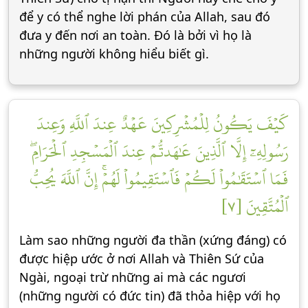
để y có thể nghe lời phán của Allah, sau đó
đưa y đến nơi an toàn. Đó là bởi vì họ là
những người không hiểu biết gì.
كَيۡفَ يَكُونُ لِلۡمُشۡرِكِينَ عَهۡدٌ عِندَ ٱللَّهِ وَعِندَ
رَسُولِهِۦٓ إِلَّا ٱلَّذِينَ عَٰهَدتُّمۡ عِندَ ٱلۡمَسۡجِدِ ٱلۡحَرَامِۖ
فَمَا ٱسۡتَقَٰمُواْ لَكُمۡ فَٱسۡتَقِيمُواْ لَهُمۡۚ إِنَّ ٱللَّهَ يُحِبُّ
ٱلۡمُتَّقِينَ [٧]
Làm sao những người đa thần (xứng đáng) có
được hiệp ước ở nơi Allah và Thiên Sứ của
Ngài, ngoại trừ những ai mà các ngươi
(những người có đức tin) đã thỏa hiệp với họ