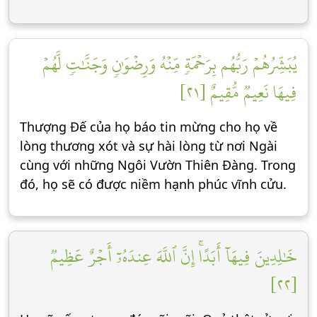
يُبَشِّرُهُمۡ رَبُّهُم بِرَحۡمَةٖ مِّنۡهُ وَرِضۡوَٰنٖ وَجَنَّٰتٖ لَّهُمۡ
فِيهَا نَعِيمٞ مُّقِيمٌ [٢١]
Thượng Đế của họ báo tin mừng cho họ về
lòng thương xót và sự hài lòng từ nơi Ngài
cùng với những Ngôi Vườn Thiên Đàng. Trong
đó, họ sẽ có được niềm hạnh phúc vĩnh cửu.
خَٰلِدِينَ فِيهَآ أَبَدًاۚ إِنَّ ٱللَّهَ عِندَهُۥٓ أَجۡرٌ عَظِيمٞ
[٢٢]