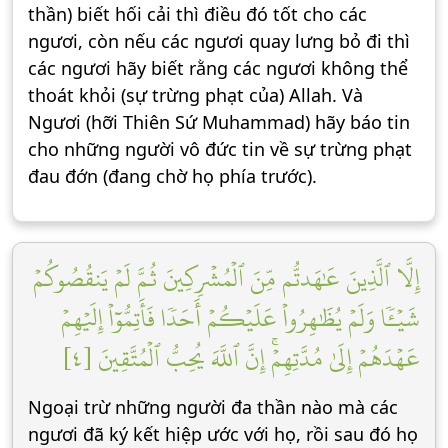
thần) biết hối cải thì điều đó tốt cho các
ngươi, còn nếu các ngươi quay lưng bỏ đi thì
các ngươi hãy biết rằng các ngươi không thể
thoát khỏi (sự trừng phạt của) Allah. Và
Ngươi (hỡi Thiên Sứ Muhammad) hãy báo tin
cho những người vô đức tin về sự trừng phạt
đau đớn (đang chờ họ phía trước).
إِلَّا ٱلَّذِينَ عَٰهَدتُّم مِّنَ ٱلۡمُشۡرِكِينَ ثُمَّ لَمۡ يَنقُصُوكُمۡ
شَيۡـٔٗا وَلَمۡ يُظَٰهِرُواْ عَلَيۡكُمۡ أَحَدٗا فَأَتِمُّوٓاْ إِلَيۡهِمۡ
عَهۡدَهُمۡ إِلَىٰ مُدَّتِهِمۡۚ إِنَّ ٱللَّهَ يُحِبُّ ٱلۡمُتَّقِينَ [٤]
Ngoại trừ những người đa thần nào mà các
ngươi đã ký kết hiệp ước với họ, rồi sau đó họ